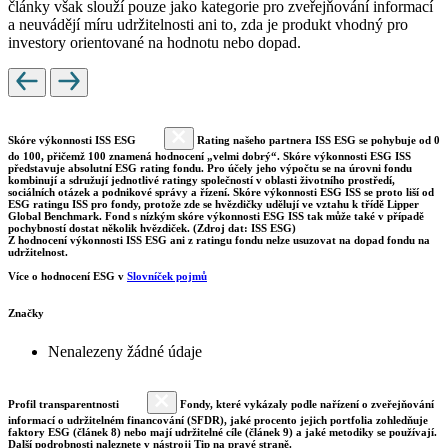
články však slouží pouze jako kategorie pro zveřejňování informací
a neuvádějí míru udržitelnosti ani to, zda je produkt vhodný pro
investory orientované na hodnotu nebo dopad.
Skóre výkonnosti ISS ESG
Rating našeho partnera ISS ESG se pohybuje od 0
do 100, přičemž 100 znamená hodnocení „velmi dobrý“. Skóre výkonnosti ESG ISS
představuje absolutní ESG rating fondu. Pro účely jeho výpočtu se na úrovni fondu
kombinují a sdružují jednotlivé ratingy společností v oblasti životního prostředí,
sociálních otázek a podnikové správy a řízení. Skóre výkonnosti ESG ISS se proto liší od
ESG ratingu ISS pro fondy, protože zde se hvězdičky udělují ve vztahu k třídě Lipper
Global Benchmark. Fond s nízkým skóre výkonnosti ESG ISS tak může také v případě
pochybností dostat několik hvězdiček. (Zdroj dat: ISS ESG)
Z hodnocení výkonnosti ISS ESG ani z ratingu fondu nelze usuzovat na dopad fondu na
udržitelnost.
Více o hodnocení ESG v
Slovníček pojmů
Značky
Nenalezeny žádné údaje
Profil transparentnosti
Fondy, které vykázaly podle nařízení o zveřejňování
informací o udržitelném financování (SFDR), jaké procento jejich portfolia zohledňuje
faktory ESG (článek 8) nebo mají udržitelné cíle (článek 9) a jaké metodiky se používají.
Další podrobnosti naleznete v nástroji Tip na pravé straně.