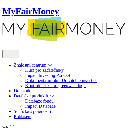
MyFairMoney
Znalostní centrum
Kurz pro začátečníky
Impact Investing Podcast
Dokumentární film: Udržitelné investice
Kontrolní seznam greenwashingu
Dotazník
Databáze produktů
Databáze fondů
Impact-Databáze
Schůzka s poradcem
Přihlášení
CZ