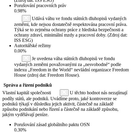
(Zdroj dat: ISS ESG)
Porušování pracovních práv
0.98%
Udává váhu ve fondu státních dluhopisů vydaných
zeměmi, kde nejsou dostatečně respektována pracovní práva.
Týká se to zejména ochrany práce z hlediska bezpečnosti a
ochrany zdraví, minimální mzdy a pracovní doby. (Zdroj dat:
ISS ESG)
Autoritářské režimy
0.00%
Je uvedena váha státních dluhopisů ve fondu
vydaných zeměmi považovanými za „nesvobodné“ podle
indexu „Freedom in the World“ nevládní organizace Freedom
House (zdroj dat: Freedom House).
Správa a řízení podniků
Vlastní kapitál společnosti
U těchto hodnot nás nezajímají
podíly států, ale podniků. Uvádíme proto, jaké kontroverze se
podniků týkají v důsledku jejich aktivit, částečně na základě
způsobu podnikání nebo řízení a částečně na základě způsobu,
jakým vydělávají peníze.
Porušování zásad globálního paktu OSN
0.30%