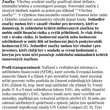
Značky
: Všechny uvedené značky používají různé definice,
minimální kritéria a screeningové postupy. Porovnání značek z
různých hledisek najdete za polem pro kliknutí ""Všechny
značky"". S výjimkou francouzského označení Finansol nelze zatím
z žádného označení automaticky odvodit dopad fondu.
Jednotlivé
značky mohou být v zásadě vhodné pro investory, kteří se
domnívají, že zohlednění kritérií definovaných značkou by
mohlo snížit finanční rizika a zvýšit příležitosti. Je však třeba
vzít v úvahu riziko, že hodnocení značek nebo hodnocení
udržitelnosti se může lišit od hodnocení jiných poskytovatelů
hodnocení ESG. Jednotlivé značky mohou být vhodné i pro
investory, kteří chtějí být v souladu se svými hodnotami a
kterým pro tento účel postačuje zohlednění minimálních kritérií
stanovených značkou.
Profil transparentnosti
: Nařízení o zveřejňování informací o
udržitelném financování (SFDR), které zavedla Evropská komise,
stanovilo článek 8 a článek 9 pro investiční fondy, které investují
určité procento svého portfolia do činností zohledňujících faktory
ESG (článek 8), resp. které mají udržitelné cíle (článek 9). Fondy
podle čl. 8 a 9 musí zohledňovat faktory ESG, aby snížily finanční
rizika související s ESG. Správci fondů navíc musí vysvětlit své
metodiky, například pro vyloučení určitých odvětví (čl. 8) nebo pro
zahrnutí udržitelných společností a způsob, jakým tyto společnosti
významně nepoškozují zásady UN Global Compact (čl. 9). Tyto