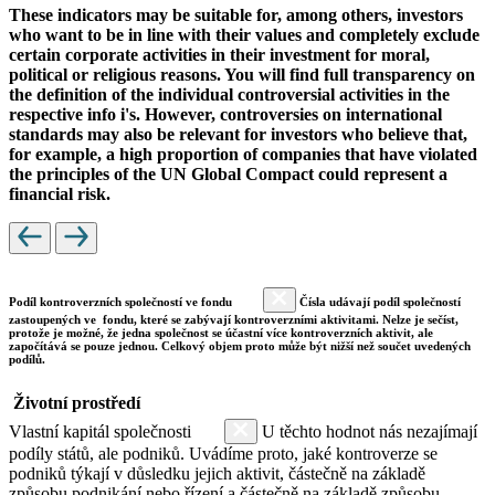
These indicators may be suitable for, among others, investors
who want to be in line with their values and completely exclude
certain corporate activities in their investment for moral,
political or religious reasons. You will find full transparency on
the definition of the individual controversial activities in the
respective info i's. However, controversies on international
standards may also be relevant for investors who believe that,
for example, a high proportion of companies that have violated
the principles of the UN Global Compact could represent a
financial risk.
Podíl kontroverzních společností ve fondu
Čísla udávají podíl společností
zastoupených ve fondu, které se zabývají kontroverzními aktivitami. Nelze je sečíst,
protože je možné, že jedna společnost se účastní více kontroverzních aktivit, ale
započítává se pouze jednou. Celkový objem proto může být nižší než součet uvedených
podílů.
Životní prostředí
Vlastní kapitál společnosti
U těchto hodnot nás nezajímají
podíly států, ale podniků. Uvádíme proto, jaké kontroverze se
podniků týkají v důsledku jejich aktivit, částečně na základě
způsobu podnikání nebo řízení a částečně na základě způsobu,