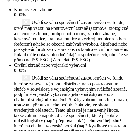
Kontroverzní zbraně
0.00%
Uvádí se váha společností zastoupených ve fondu,
které mají vazbu na kontroverzní zbraně (atomové, biologické
a chemické zbraně, protipěchotní miny, zápalné zbraně,
kazetová munice, uranová munice a výzbroj, munice s bílým
fosforem) a/nebo se obecně zabývají výrobou, distribucí nebo
poskytováním služeb v souvislosti s kontroverzními zbraněmi.
Pokud máte dotazy ohledně údajů o společnostech, obraťte se
přímo na ISS ESG. (Zdroj dat: ISS ESG)
Civilní zbraně nebo vojenské vybavení
0.00%
Uvádí se váha společností zastoupených ve fondu,
které se zabývají výrobou, distribucí nebo poskytováním
služeb v souvislosti s vojenským vybavením (válečné zbraně,
podpůrné vojenské vybavení a jeho součásti) a/nebo s
civilními střelnými zbraněmi. Služby zahrnují údržbu, opravu,
testování, přepravu nebo podobné aktivity ve shora
uvedených oblastech. Tento ukazatel je nastavený široce,
takže zahrnuje například také společnosti, které působí v
oblasti logistiky (např. přeprava tanků) nebo vyrábějí zboží,
které má civilní i vojenské použití (např. kyslíkové masky pro