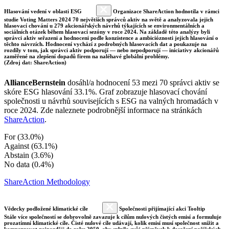
Hlasování vedení v oblasti ESG
Organizace ShareAction hodnotila v rámci
studie Voting Matters 2024 70 největších správců aktiv na světě a analyzovala jejich
hlasovací chování u 279 akcionářských návrhů týkajících se environmentálních a
sociálních otázek během hlasovací sezóny v roce 2024. Na základě této analýzy byli
správci aktiv seřazeni a hodnoceni podle konzistence a ambicióznosti jejich hlasování o
těchto návrzích. Hodnocení vychází z podrobných hlasovacích dat a poukazuje na
rozdíly v tom, jak správci aktiv podporují — nebo nepodporují — iniciativy akcionářů
zaměřené na zlepšení dopadů firem na naléhavé globální problémy.
(Zdroj dat: ShareAction)
AllianceBernstein
dosáhl/a hodnocení 53 mezi 70 správci aktiv se
skóre ESG hlasování 33.1%. Graf zobrazuje hlasovací chování
společnosti u návrhů souvisejících s ESG na valných hromadách v
roce 2024. Zde naleznete podrobnější informace na stránkách
ShareAction
.
For (33.0%)
Against (63.1%)
Abstain (3.6%)
No data (0.4%)
ShareAction Methodology
Vědecky podložené klimatické cíle
Společnosti přijímající akci Tooltip
Stále více společností se dobrovolně zavazuje k cílům nulových čistých emisí a formuluje
prozatímní klimatické cíle. Čisté nulové cíle udávají, kolik emisí musí společnost snížit a
kompenzovat nejpozději do roku 2050, aby splnila svůj příspěvek k dosažení pařížských