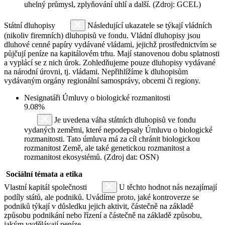
uhelný průmysl, zplyňování uhlí a další. (Zdroj: GCEL)
Státní dluhopisy
Následující ukazatele se týkají vládních
(nikoliv firemních) dluhopisů ve fondu. Vládní dluhopisy jsou
dluhové cenné papíry vydávané vládami, jejichž prostřednictvím se
půjčují peníze na kapitálovém trhu. Mají stanovenou dobu splatnosti
a vyplácí se z nich úrok. Zohledňujeme pouze dluhopisy vydávané
na národní úrovni, tj. vládami. Nepřihlížíme k dluhopisům
vydávaným orgány regionální samosprávy, obcemi či regiony.
Nesignatáři Úmluvy o biologické rozmanitosti
9.08%
Je uvedena váha státních dluhopisů ve fondu
vydaných zeměmi, které nepodepsaly Úmluvu o biologické
rozmanitosti. Tato úmluva má za cíl chránit biologickou
rozmanitost Země, ale také genetickou rozmanitost a
rozmanitost ekosystémů. (Zdroj dat: OSN)
Sociální témata a etika
Vlastní kapitál společnosti
U těchto hodnot nás nezajímají
podíly států, ale podniků. Uvádíme proto, jaké kontroverze se
podniků týkají v důsledku jejich aktivit, částečně na základě
způsobu podnikání nebo řízení a částečně na základě způsobu,
jakým vydělávají peníze.