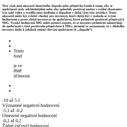
Toto však není ukazatel skutečného dopadu nebo příspěvku fondu k tomu, aby se
společnosti staly udržitelnějšími nebo aby způsobily pozitivní změnu v reálné ekonomice
(viz také video o rozdílu mezi sladěním a dopadem v dolní části této stránky). Tento
ukazatel může být zvláště vhodný pro investory, kteří chtějí být v souladu se svými
hodnotami a proto chtějí investovat do společností, které průměrně pozitivně přispívají k
SDG. Vysoké hodnocení SDG může pomoci zajistit, že se investice průměrně uskutečňují
do společností s čistě pozitivním příspěvkem k SDG; nicméně to neznamená, že v důsledku
investice došlo k jakékoli změně chování společnosti (k „dopadu“).
Tento
fond
je ve
třídě
účinnosti
-10 až 5.1
Významné negativní hodnocení
-5,1 až -0,2
Omezené negativní hodnocení
-0,2 až 0,2
Žádné (síťové) hodnocení