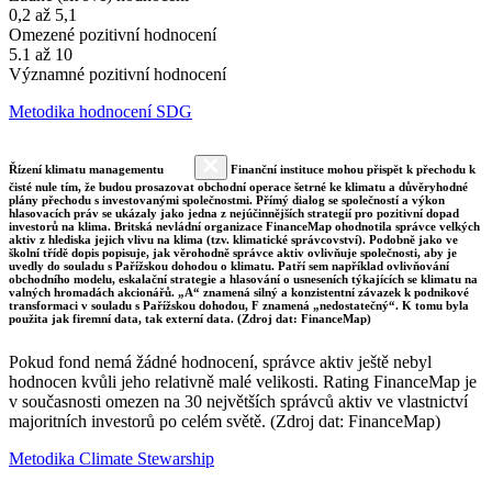
0,2 až 5,1
Omezené pozitivní hodnocení
5.1 až 10
Významné pozitivní hodnocení
Metodika hodnocení SDG
Řízení klimatu managementu
Finanční instituce mohou přispět k přechodu k
čisté nule tím, že budou prosazovat obchodní operace šetrné ke klimatu a důvěryhodné
plány přechodu s investovanými společnostmi. Přímý dialog se společností a výkon
hlasovacích práv se ukázaly jako jedna z nejúčinnějších strategií pro pozitivní dopad
investorů na klima. Britská nevládní organizace FinanceMap ohodnotila správce velkých
aktiv z hlediska jejich vlivu na klima (tzv. klimatické správcovství). Podobně jako ve
školní třídě dopis popisuje, jak věrohodně správce aktiv ovlivňuje společnosti, aby je
uvedly do souladu s Pařížskou dohodou o klimatu. Patří sem například ovlivňování
obchodního modelu, eskalační strategie a hlasování o usneseních týkajících se klimatu na
valných hromadách akcionářů. „A“ znamená silný a konzistentní závazek k podnikové
transformaci v souladu s Pařížskou dohodou, F znamená „nedostatečný“. K tomu byla
použita jak firemní data, tak externí data. (Zdroj dat: FinanceMap)
Pokud fond nemá žádné hodnocení, správce aktiv ještě nebyl
hodnocen kvůli jeho relativně malé velikosti. Rating FinanceMap je
v současnosti omezen na 30 největších správců aktiv ve vlastnictví
majoritních investorů po celém světě. (Zdroj dat: FinanceMap)
Metodika Climate Stewarship