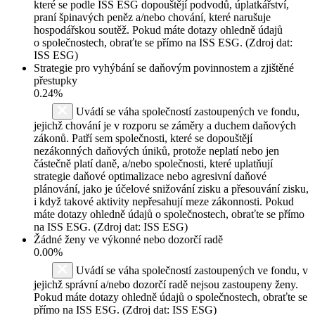
které se podle ISS ESG dopouštějí podvodů, úplatkářství,
praní špinavých peněz a/nebo chování, které narušuje
hospodářskou soutěž. Pokud máte dotazy ohledně údajů
o společnostech, obraťte se přímo na ISS ESG. (Zdroj dat:
ISS ESG)
Strategie pro vyhýbání se daňovým povinnostem a zjištěné
přestupky
0.24%
Uvádí se váha společností zastoupených ve fondu,
jejichž chování je v rozporu se záměry a duchem daňových
zákonů. Patří sem společnosti, které se dopouštějí
nezákonných daňových úniků, protože neplatí nebo jen
částečně platí daně, a/nebo společnosti, které uplatňují
strategie daňové optimalizace nebo agresivní daňové
plánování, jako je účelové snižování zisku a přesouvání zisku,
i když takové aktivity nepřesahují meze zákonnosti. Pokud
máte dotazy ohledně údajů o společnostech, obraťte se přímo
na ISS ESG. (Zdroj dat: ISS ESG)
Žádné ženy ve výkonné nebo dozorčí radě
0.00%
Uvádí se váha společností zastoupených ve fondu, v
jejichž správní a/nebo dozorčí radě nejsou zastoupeny ženy.
Pokud máte dotazy ohledně údajů o společnostech, obraťte se
přímo na ISS ESG. (Zdroj dat: ISS ESG)