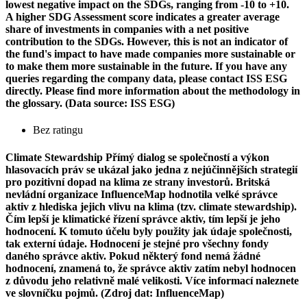
lowest negative impact on the SDGs, ranging from -10 to +10.
A higher SDG Assessment score indicates a greater average
share of investments in companies with a net positive
contribution to the SDGs. However, this is not an indicator of
the fund's impact to have made companies more sustainable or
to make them more sustainable in the future. If you have any
queries regarding the company data, please contact ISS ESG
directly. Please find more information about the methodology in
the glossary. (Data source: ISS ESG)
Bez ratingu
Climate Stewardship
Přímý dialog se společností a výkon
hlasovacích práv se ukázal jako jedna z nejúčinnějších strategií
pro pozitivní dopad na klima ze strany investorů. Britská
nevládní organizace InfluenceMap hodnotila velké správce
aktiv z hlediska jejich vlivu na klima (tzv. climate stewardship).
Čím lepší je klimatické řízení správce aktiv, tím lepší je jeho
hodnocení. K tomuto účelu byly použity jak údaje společnosti,
tak externí údaje. Hodnocení je stejné pro všechny fondy
daného správce aktiv. Pokud některý fond nemá žádné
hodnocení, znamená to, že správce aktiv zatím nebyl hodnocen
z důvodu jeho relativně malé velikosti. Více informací naleznete
ve slovníčku pojmů. (Zdroj dat: InfluenceMap)