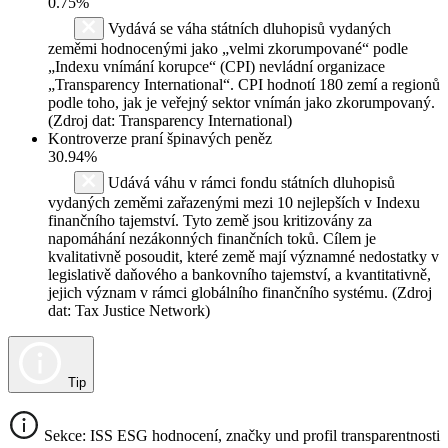
0.75%
Vydává se váha státních dluhopisů vydaných
zeměmi hodnocenými jako „velmi zkorumpované“ podle
„Indexu vnímání korupce“ (CPI) nevládní organizace
„Transparency International“. CPI hodnotí 180 zemí a regionů
podle toho, jak je veřejný sektor vnímán jako zkorumpovaný.
(Zdroj dat: Transparency International)
Kontroverze praní špinavých peněz
30.94%
Udává váhu v rámci fondu státních dluhopisů
vydaných zeměmi zařazenými mezi 10 nejlepších v Indexu
finančního tajemství. Tyto země jsou kritizovány za
napomáhání nezákonných finančních toků. Cílem je
kvalitativně posoudit, které země mají významné nedostatky v
legislativě daňového a bankovního tajemství, a kvantitativně,
jejich význam v rámci globálního finančního systému. (Zdroj
dat: Tax Justice Network)
Tip
Sekce: ISS ESG hodnocení, značky und profil transparentnosti