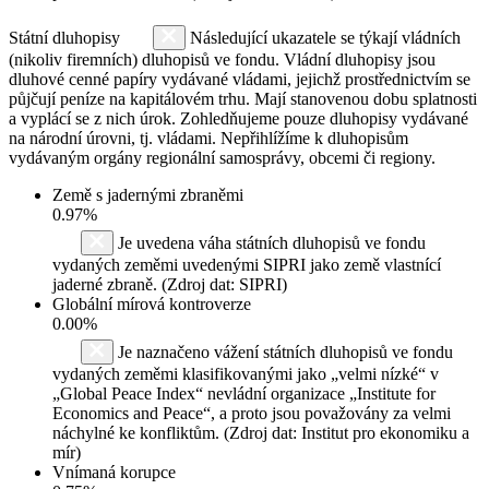
Státní dluhopisy
Následující ukazatele se týkají vládních
(nikoliv firemních) dluhopisů ve fondu. Vládní dluhopisy jsou
dluhové cenné papíry vydávané vládami, jejichž prostřednictvím se
půjčují peníze na kapitálovém trhu. Mají stanovenou dobu splatnosti
a vyplácí se z nich úrok. Zohledňujeme pouze dluhopisy vydávané
na národní úrovni, tj. vládami. Nepřihlížíme k dluhopisům
vydávaným orgány regionální samosprávy, obcemi či regiony.
Země s jadernými zbraněmi
0.97%
Je uvedena váha státních dluhopisů ve fondu
vydaných zeměmi uvedenými SIPRI jako země vlastnící
jaderné zbraně. (Zdroj dat: SIPRI)
Globální mírová kontroverze
0.00%
Je naznačeno vážení státních dluhopisů ve fondu
vydaných zeměmi klasifikovanými jako „velmi nízké“ v
„Global Peace Index“ nevládní organizace „Institute for
Economics and Peace“, a proto jsou považovány za velmi
náchylné ke konfliktům. (Zdroj dat: Institut pro ekonomiku a
mír)
Vnímaná korupce