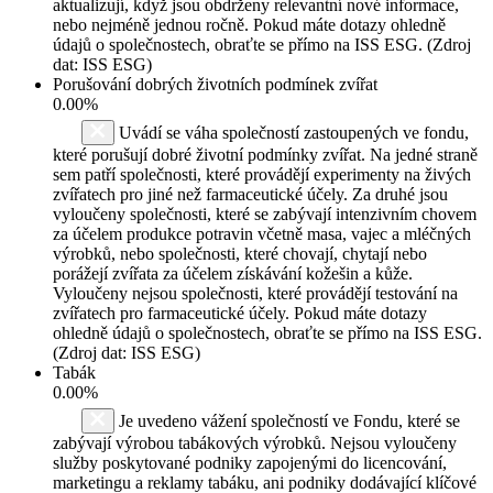
aktualizují, když jsou obdrženy relevantní nové informace,
nebo nejméně jednou ročně. Pokud máte dotazy ohledně
údajů o společnostech, obraťte se přímo na ISS ESG. (Zdroj
dat: ISS ESG)
Porušování dobrých životních podmínek zvířat
0.00%
Uvádí se váha společností zastoupených ve fondu,
které porušují dobré životní podmínky zvířat. Na jedné straně
sem patří společnosti, které provádějí experimenty na živých
zvířatech pro jiné než farmaceutické účely. Za druhé jsou
vyloučeny společnosti, které se zabývají intenzivním chovem
za účelem produkce potravin včetně masa, vajec a mléčných
výrobků, nebo společnosti, které chovají, chytají nebo
porážejí zvířata za účelem získávání kožešin a kůže.
Vyloučeny nejsou společnosti, které provádějí testování na
zvířatech pro farmaceutické účely. Pokud máte dotazy
ohledně údajů o společnostech, obraťte se přímo na ISS ESG.
(Zdroj dat: ISS ESG)
Tabák
0.00%
Je uvedeno vážení společností ve Fondu, které se
zabývají výrobou tabákových výrobků. Nejsou vyloučeny
služby poskytované podniky zapojenými do licencování,
marketingu a reklamy tabáku, ani podniky dodávající klíčové