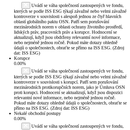
Uvádí se váha společností zastoupených ve fondu,
kterých se podle ISS ESG týkají závažné nebo velmi závažné
kontroverze v souvislosti s alespoň jednou ze čtyř hlavních
oblastí globálního paktu OSN. Patří sem porušování
mezinárodních norem v oblasti ochrany životního prostředí,
lidských práv, pracovních práv a korupce. Hodnocení se
aktualizují, když jsou obdrženy relevantní nové informace,
nebo nejméně jednou ročně. Pokud máte dotazy ohledně
údajů o společnostech, obraťte se přímo na ISS ESG. (Zdroj
dat: ISS ESG)
Korupce
0.00%
Uvádí se váha společností zastoupených ve fondu,
kterých se podle ISS ESG týkají závažné nebo velmi závažné
kontroverze v souvislosti s korupcí. Patří sem porušování
mezinárodních protikorupčních norem, jako je Úmluva OSN
proti korupci. Hodnocení se aktualizují, když jsou dispozici
relevantní nové informace, nebo nejméně jednou ročně.
Pokud máte dotazy ohledně údajů o společnostech, obraťte se
přímo na ISS ESG. (Zdroj dat: ISS ESG)
Nekalé obchodní postupy
0.00%
Uvádí se váha společností zastoupených ve fondu,