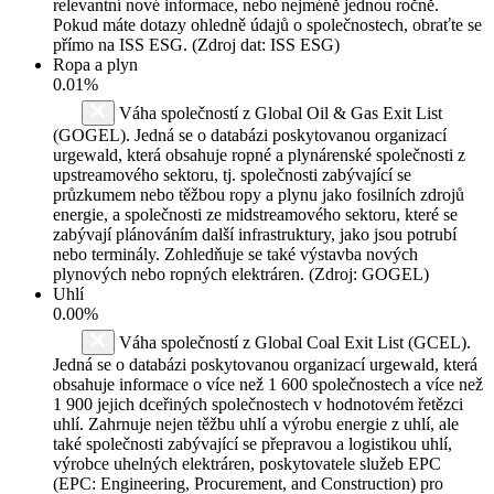
relevantní nové informace, nebo nejméně jednou ročně.
Pokud máte dotazy ohledně údajů o společnostech, obraťte se
přímo na ISS ESG. (Zdroj dat: ISS ESG)
Ropa a plyn
0.01%
Váha společností z Global Oil & Gas Exit List
(GOGEL). Jedná se o databázi poskytovanou organizací
urgewald, která obsahuje ropné a plynárenské společnosti z
upstreamového sektoru, tj. společnosti zabývající se
průzkumem nebo těžbou ropy a plynu jako fosilních zdrojů
energie, a společnosti ze midstreamového sektoru, které se
zabývají plánováním další infrastruktury, jako jsou potrubí
nebo terminály. Zohledňuje se také výstavba nových
plynových nebo ropných elektráren. (Zdroj: GOGEL)
Uhlí
0.00%
Váha společností z Global Coal Exit List (GCEL).
Jedná se o databázi poskytovanou organizací urgewald, která
obsahuje informace o více než 1 600 společnostech a více než
1 900 jejich dceřiných společnostech v hodnotovém řetězci
uhlí. Zahrnuje nejen těžbu uhlí a výrobu energie z uhlí, ale
také společnosti zabývající se přepravou a logistikou uhlí,
výrobce uhelných elektráren, poskytovatele služeb EPC
(EPC: Engineering, Procurement, and Construction) pro