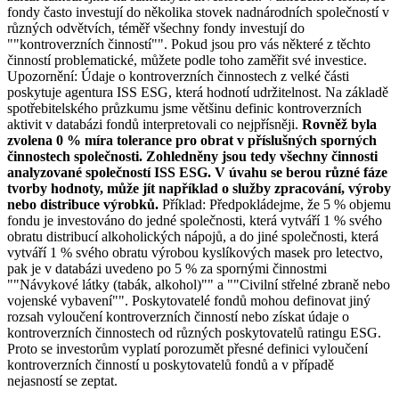
fondy často investují do několika stovek nadnárodních společností v
různých odvětvích, téměř všechny fondy investují do
""kontroverzních činností"". Pokud jsou pro vás některé z těchto
činností problematické, můžete podle toho zaměřit své investice.
Upozornění: Údaje o kontroverzních činnostech z velké části
poskytuje agentura ISS ESG, která hodnotí udržitelnost. Na základě
spotřebitelského průzkumu jsme většinu definic kontroverzních
aktivit v databázi fondů interpretovali co nejpřísněji.
Rovněž byla
zvolena 0 % míra tolerance pro obrat v příslušných sporných
činnostech společnosti. Zohledněny jsou tedy všechny činnosti
analyzované společností ISS ESG. V úvahu se berou různé fáze
tvorby hodnoty, může jít například o služby zpracování, výroby
nebo distribuce výrobků.
Příklad: Předpokládejme, že 5 % objemu
fondu je investováno do jedné společnosti, která vytváří 1 % svého
obratu distribucí alkoholických nápojů, a do jiné společnosti, která
vytváří 1 % svého obratu výrobou kyslíkových masek pro letectvo,
pak je v databázi uvedeno po 5 % za spornými činnostmi
""Návykové látky (tabák, alkohol)"" a ""Civilní střelné zbraně nebo
vojenské vybavení"". Poskytovatelé fondů mohou definovat jiný
rozsah vyloučení kontroverzních činností nebo získat údaje o
kontroverzních činnostech od různých poskytovatelů ratingu ESG.
Proto se investorům vyplatí porozumět přesné definici vyloučení
kontroverzních činností u poskytovatelů fondů a v případě
nejasností se zeptat.