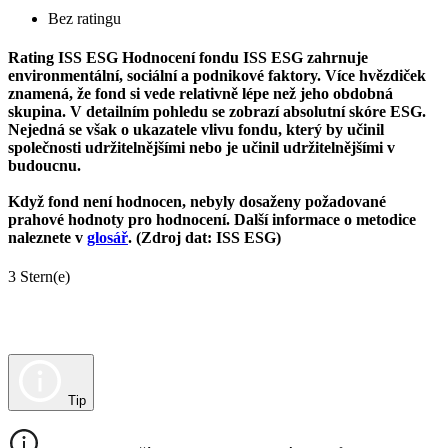
Bez ratingu
Rating ISS ESG
Hodnocení fondu ISS ESG zahrnuje
environmentální, sociální a podnikové faktory. Více hvězdiček
znamená, že fond si vede relativně lépe než jeho obdobná
skupina. V detailním pohledu se zobrazí absolutní skóre ESG.
Nejedná se však o ukazatele vlivu fondu, který by učinil
společnosti udržitelnějšími nebo je učinil udržitelnějšími v
budoucnu.
Když fond není hodnocen, nebyly dosaženy požadované
prahové hodnoty pro hodnocení. Další informace o metodice
naleznete v
glosář
. (Zdroj dat: ISS ESG)
3 Stern(e)
Tip