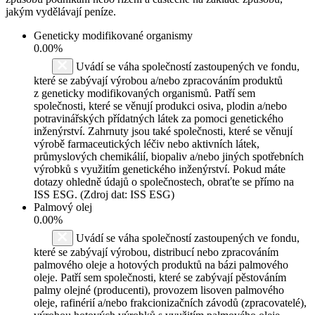
jakým vydělávají peníze.
Geneticky modifikované organismy
0.00%
Uvádí se váha společností zastoupených ve fondu,
které se zabývají výrobou a/nebo zpracováním produktů
z geneticky modifikovaných organismů. Patří sem
společnosti, které se věnují produkci osiva, plodin a/nebo
potravinářských přídatných látek za pomoci genetického
inženýrství. Zahrnuty jsou také společnosti, které se věnují
výrobě farmaceutických léčiv nebo aktivních látek,
průmyslových chemikálií, biopaliv a/nebo jiných spotřebních
výrobků s využitím genetického inženýrství. Pokud máte
dotazy ohledně údajů o společnostech, obraťte se přímo na
ISS ESG. (Zdroj dat: ISS ESG)
Palmový olej
0.00%
Uvádí se váha společností zastoupených ve fondu,
které se zabývají výrobou, distribucí nebo zpracováním
palmového oleje a hotových produktů na bázi palmového
oleje. Patří sem společnosti, které se zabývají pěstováním
palmy olejné (producenti), provozem lisoven palmového
oleje, rafinérií a/nebo frakcionizačních závodů (zpracovatelé),