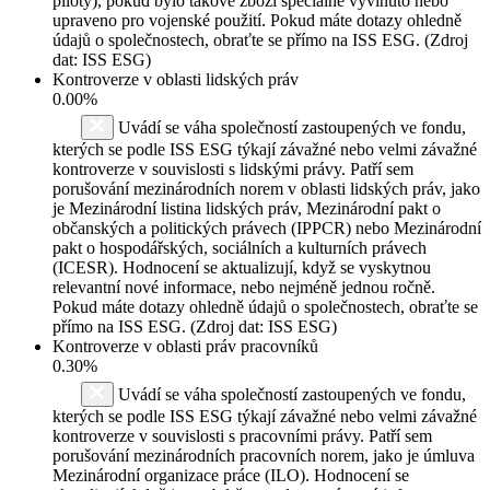
piloty), pokud bylo takové zboží speciálně vyvinuto nebo
upraveno pro vojenské použití. Pokud máte dotazy ohledně
údajů o společnostech, obraťte se přímo na ISS ESG. (Zdroj
dat: ISS ESG)
Kontroverze v oblasti lidských práv
0.00%
Uvádí se váha společností zastoupených ve fondu,
kterých se podle ISS ESG týkají závažné nebo velmi závažné
kontroverze v souvislosti s lidskými právy. Patří sem
porušování mezinárodních norem v oblasti lidských práv, jako
je Mezinárodní listina lidských práv, Mezinárodní pakt o
občanských a politických právech (IPPCR) nebo Mezinárodní
pakt o hospodářských, sociálních a kulturních právech
(ICESR). Hodnocení se aktualizují, když se vyskytnou
relevantní nové informace, nebo nejméně jednou ročně.
Pokud máte dotazy ohledně údajů o společnostech, obraťte se
přímo na ISS ESG. (Zdroj dat: ISS ESG)
Kontroverze v oblasti práv pracovníků
0.30%
Uvádí se váha společností zastoupených ve fondu,
kterých se podle ISS ESG týkají závažné nebo velmi závažné
kontroverze v souvislosti s pracovními právy. Patří sem
porušování mezinárodních pracovních norem, jako je úmluva
Mezinárodní organizace práce (ILO). Hodnocení se