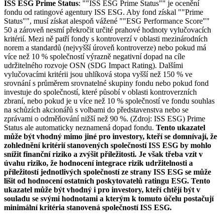
ISS ESG Prime Status
: ""ISS ESG Prime Status"" je ocenění
fondu od ratingové agentury ISS ESG. Aby fond získal ""Prime
Status"", musí získat alespoň vážené ""ESG Performance Score""
50 a zároveň nesmí překročit určité prahové hodnoty vylučovacích
kritérií. Mezi ně patří fondy s kontroverzí v oblasti mezinárodních
norem a standardů (nejvyšší úroveň kontroverze) nebo pokud má
více než 10 % společností výrazně negativní dopad na cíle
udržitelného rozvoje OSN (SDG Impact Rating). Dalšími
vylučovacími kritérii jsou uhlíková stopa vyšší než 150 % ve
srovnání s průměrem srovnatelné skupiny fondu nebo pokud fond
investuje do společností, které působí v oblasti kontroverzních
zbraní, nebo pokud je u více než 10 % společností ve fondu souhlas
na schůzích akcionářů s volbami do představenstva nebo se
zprávami o odměňování nižší než 90 %. (Zdroj: ISS ESG) Prime
Status ale automaticky neznamená dopad fondu.
Tento ukazatel
může být vhodný mimo jiné pro investory, kteří se domnívají, že
zohlednění kritérií stanovených společností ISS ESG by mohlo
snížit finanční riziko a zvýšit příležitosti. Je však třeba vzít v
úvahu riziko, že hodnocení integrace rizik udržitelnosti a
příležitostí jednotlivých společností ze strany ISS ESG se může
lišit od hodnocení ostatních poskytovatelů ratingu ESG. Tento
ukazatel může být vhodný i pro investory, kteří chtějí být v
souladu se svými hodnotami a kterým k tomuto účelu postačují
minimální kritéria stanovená společností ISS ESG.