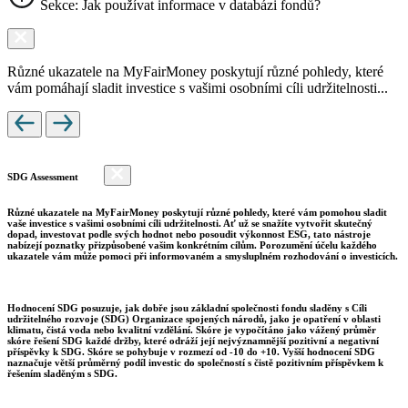
Sekce: Jak používat informace v databázi fondů?
Různé ukazatele na MyFairMoney poskytují různé pohledy, které
vám pomáhají sladit investice s vašimi osobními cíli udržitelnosti...
SDG Assessment
Různé ukazatele na MyFairMoney poskytují různé pohledy, které vám pomohou sladit
vaše investice s vašimi osobními cíli udržitelnosti. Ať už se snažíte vytvořit skutečný
dopad, investovat podle svých hodnot nebo posoudit výkonnost ESG, tato nástroje
nabízejí poznatky přizpůsobené vašim konkrétním cílům. Porozumění účelu každého
ukazatele vám může pomoci při informovaném a smysluplném rozhodování o investicích.
Hodnocení SDG posuzuje, jak dobře jsou základní společnosti fondu sladěny s Cíli
udržitelného rozvoje (SDG) Organizace spojených národů, jako je opatření v oblasti
klimatu, čistá voda nebo kvalitní vzdělání. Skóre je vypočítáno jako vážený průměr
skóre řešení SDG každé držby, které odráží její nejvýznamnější pozitivní a negativní
příspěvky k SDG. Skóre se pohybuje v rozmezí od -10 do +10. Vyšší hodnocení SDG
naznačuje větší průměrný podíl investic do společností s čistě pozitivním příspěvkem k
řešením sladěným s SDG.