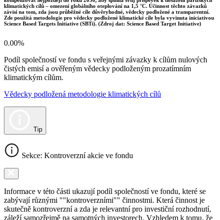
klimatických cílů – omezení globálního oteplování na 1,5 °C. Účinnost těchto závazků
závisí na tom, zda jsou průběžné cíle důvěryhodné, vědecky podložené a transparentní.
Zde použitá metodologie pro vědecky podložené klimatické cíle byla vyvinuta iniciativou
Science Based Targets Initiative (SBTi). (Zdroj dat: Science Based Target Initiative)
0.00%
Podíl společností ve fondu s veřejnými závazky k cílům nulových
čistých emisí a ověřeným vědecky podloženým prozatímním
klimatickým cílům.
Vědecky podložená metodologie klimatických cílů
Tip
Sekce: Kontroverzní akcie ve fondu
Informace v této části ukazují podíl společností ve fondu, které se
zabývají různými ""kontroverzními"" činnostmi. Která činnost je
skutečně kontroverzní a zda je relevantní pro investiční rozhodnutí,
záleží samozřejmě na samotných investorech. Vzhledem k tomu, že