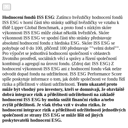
Hodnocení fondů ISS ESG
: Zatímco hvězdičky hodnocení fondů
ISS ESG v horní části této stránky udělují hvězdičky ve vztahu k
třídě Lipper Global Benchmark, a proto fond s nízkým skóre
výkonnosti ISS ESG může získat několik hvězdiček. Skóre
výkonnosti ISS ESG ve spodní části této stránky představuje
absolutní hodnocení fondu z hlediska ESG. Skóre ISS ESG se
pohybuje od 0 do 100, přičemž 100 představuje ""velmi dobré"".
Pro výpočet se jednotlivá hodnocení společností v oblastech
životního prostředí, sociálních věcí a správy a řízení společností
kombinují a agregují na úrovni fondu. (Zdroj dat: ISS ESG) Z
hodnocení výkonnosti ISS ESG ani z hodnocení fondu však nelze
odvodit dopad fondu na udržitelnost. ISS ESG Performance Score
spíše poskytuje informace o tom, jak dobře společnosti ve fondu řídí
rizika a příležitosti v oblasti udržitelnosti.
Tento ukazatel proto
může být vhodný pro investory, kteří se domnívají, že obzvláště
dobrá integrace rizik a příležitostí udržitelnosti na základě
hodnocení ISS ESG by mohla snížit finanční riziko a/nebo
zvýšit příležitosti. Je však třeba vzít v úvahu riziko, že
hodnocení integrace rizik a příležitostí udržitelnosti jednotlivých
společností ze strany ISS ESG se může lišit od jiných
poskytovatelů hodnocení ESG.