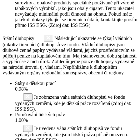
suroviny a obalové produkty speciálně používané při výrobě
tabákových výrobků, jako jsou obaly cigaret. Tento ukazatel
nevyžaduje minimální podíl činností na obratu. Pokud máte
jakékoli dotazy týkající se firemních údajů, kontaktujte prosím
přímo ISS ESG. (Zdroj dat: ISS ESG)
Státní dluhopisy
Následující ukazatele se týkají vládních
(nikoliv firemních) dluhopisů ve fondu. Vládní dluhopisy jsou
dluhové cenné papíry vydávané vládami, jejichž prostřednictvím se
půjčují peníze na kapitálovém trhu. Mají stanovenou dobu splatnosti
a vyplácí se z nich úrok. Zohledňujeme pouze dluhopisy vydávané
na národní úrovni, tj. vládami. Nepřihlížíme k dluhopisům
vydávaným orgány regionální samosprávy, obcemi či regiony.
Státy s dětskou prací
0.98%
Je zobrazena váha státních dluhopisů ve fondu
vydaných zeměmi, kde je dětská práce rozšířená (zdroj dat:
ISS ESG).
Porušování lidských práv
1.00%
Je uvedena váha státních dluhopisů ve fondu
vydaných zeměmi, kde jsou lidská práva přísně omezena.