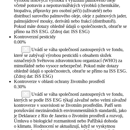
výrobou hotových výrobků s využitím palmového oleje
včetně potravin a nepotravinářských výrobků (chemikálie,
biopaliva, přípravky pro osobní péči) (uživatelé) nebo
distribucí surového palmového oleje, oleje z palmových jader,
palmojádrové mouky, derivátů nebo frakcí (distributoři).
Pokud máte dotazy ohledně údajů o společnostech, obraťte se
přímo na ISS ESG. (Zdroj dat: ISS ESG)
Kontroverzní pesticidy
0.00%
Uvádí se váha společností zastoupených ve fondu,
které se zabývají výrobou pesticidů s obsahem složek
označených Světovou zdravotnickou organizací (WHO) za
mimořádně nebo vysoce nebezpečné. Pokud máte dotazy
ohledně údajů o společnostech, obraťte se přímo na ISS ESG.
(Zdroj dat: ISS ESG)
Kontroverze v oblasti ochrany životního prostředí
0.30%
Uvádí se váha společností zastoupených ve fondu,
kterých se podle ISS ESG týkají závažné nebo velmi závažné
kontroverze v souvislosti se životním prostředím. Patří sem
porušování mezinárodních environmentálních standardů, jako
je Deklarace z Rio de Janeira o životním prostředí a rozvoji,
Úmluva o biologické rozmanitosti nebo Pařížská dohoda
o klimatu. Hodnocení se aktualizují, když se vyskytnou