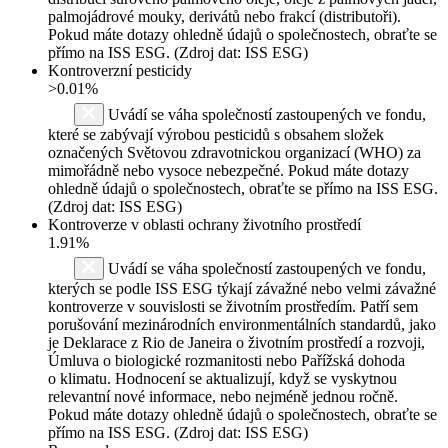
palmojádrové mouky, derivátů nebo frakcí (distributoři).
Pokud máte dotazy ohledně údajů o společnostech, obraťte se
přímo na ISS ESG. (Zdroj dat: ISS ESG)
Kontroverzní pesticidy
>0.01%
Uvádí se váha společností zastoupených ve fondu,
které se zabývají výrobou pesticidů s obsahem složek
označených Světovou zdravotnickou organizací (WHO) za
mimořádně nebo vysoce nebezpečné. Pokud máte dotazy
ohledně údajů o společnostech, obraťte se přímo na ISS ESG.
(Zdroj dat: ISS ESG)
Kontroverze v oblasti ochrany životního prostředí
1.91%
Uvádí se váha společností zastoupených ve fondu,
kterých se podle ISS ESG týkají závažné nebo velmi závažné
kontroverze v souvislosti se životním prostředím. Patří sem
porušování mezinárodních environmentálních standardů, jako
je Deklarace z Rio de Janeira o životním prostředí a rozvoji,
Úmluva o biologické rozmanitosti nebo Pařížská dohoda
o klimatu. Hodnocení se aktualizují, když se vyskytnou
relevantní nové informace, nebo nejméně jednou ročně.
Pokud máte dotazy ohledně údajů o společnostech, obraťte se
přímo na ISS ESG. (Zdroj dat: ISS ESG)