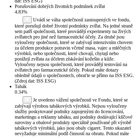
dat: ISS ESG)
Porušování dobrých životních podmínek zvířat
4.83%
Uvádí se váha společností zastoupených ve fondu,
které porušují dobré životní podmínky zvířat. Na jedné straně
sem patří společnosti, které provádějí experimenty na živých
zvířatech pro jiné než farmaceutické účely. Za druhé jsou
vyloučeny společnosti, které se zabývají intenzivním chovem
za účelem produkce potravin včetně masa, vajec a mléčných
výrobků, nebo společnosti, které chovají, chytají nebo
porážejí zvířata za účelem získávání kožešin a kůže.
Vyloučeny nejsou společnosti, které provádějí testování na
zvířatech pro farmaceutické účely. Pokud máte dotazy
ohledně údajů o společnostech, obraťte se přímo na ISS ESG.
(Zdroj dat: ISS ESG)
Tabák
0.34%
Je uvedeno vážení společností ve Fondu, které se
zabývají výrobou tabákových výrobků. Nejsou vyloučeny
služby poskytované podniky zapojenými do licencování,
marketingu a reklamy tabáku, ani podniky dodávající klíčové
suroviny a obalové produkty speciálně používané při výrobě
tabákových výrobků, jako jsou obaly cigaret. Tento ukazatel
nevyžaduje minimální podíl činností na obratu. Pokud máte