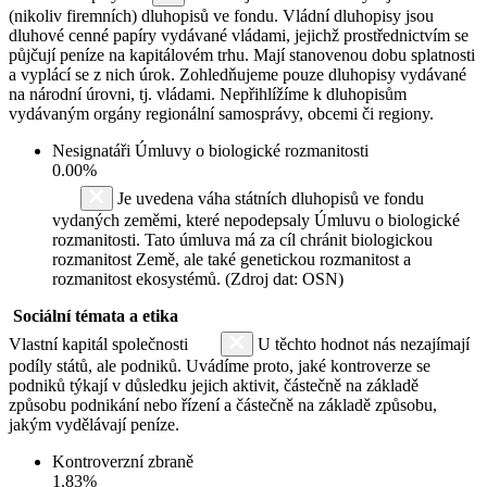
(nikoliv firemních) dluhopisů ve fondu. Vládní dluhopisy jsou
dluhové cenné papíry vydávané vládami, jejichž prostřednictvím se
půjčují peníze na kapitálovém trhu. Mají stanovenou dobu splatnosti
a vyplácí se z nich úrok. Zohledňujeme pouze dluhopisy vydávané
na národní úrovni, tj. vládami. Nepřihlížíme k dluhopisům
vydávaným orgány regionální samosprávy, obcemi či regiony.
Nesignatáři Úmluvy o biologické rozmanitosti
0.00%
Je uvedena váha státních dluhopisů ve fondu
vydaných zeměmi, které nepodepsaly Úmluvu o biologické
rozmanitosti. Tato úmluva má za cíl chránit biologickou
rozmanitost Země, ale také genetickou rozmanitost a
rozmanitost ekosystémů. (Zdroj dat: OSN)
Sociální témata a etika
Vlastní kapitál společnosti
U těchto hodnot nás nezajímají
podíly států, ale podniků. Uvádíme proto, jaké kontroverze se
podniků týkají v důsledku jejich aktivit, částečně na základě
způsobu podnikání nebo řízení a částečně na základě způsobu,
jakým vydělávají peníze.
Kontroverzní zbraně
1.83%