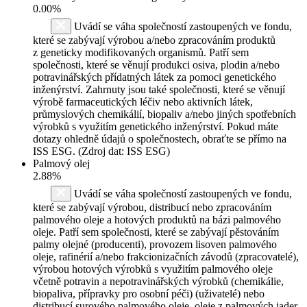
0.00%
Uvádí se váha společností zastoupených ve fondu,
které se zabývají výrobou a/nebo zpracováním produktů
z geneticky modifikovaných organismů. Patří sem
společnosti, které se věnují produkci osiva, plodin a/nebo
potravinářských přídatných látek za pomoci genetického
inženýrství. Zahrnuty jsou také společnosti, které se věnují
výrobě farmaceutických léčiv nebo aktivních látek,
průmyslových chemikálií, biopaliv a/nebo jiných spotřebních
výrobků s využitím genetického inženýrství. Pokud máte
dotazy ohledně údajů o společnostech, obraťte se přímo na
ISS ESG. (Zdroj dat: ISS ESG)
Palmový olej
2.88%
Uvádí se váha společností zastoupených ve fondu,
které se zabývají výrobou, distribucí nebo zpracováním
palmového oleje a hotových produktů na bázi palmového
oleje. Patří sem společnosti, které se zabývají pěstováním
palmy olejné (producenti), provozem lisoven palmového
oleje, rafinérií a/nebo frakcionizačních závodů (zpracovatelé),
výrobou hotových výrobků s využitím palmového oleje
včetně potravin a nepotravinářských výrobků (chemikálie,
biopaliva, přípravky pro osobní péči) (uživatelé) nebo
distribucí surového palmového oleje, oleje z palmových jader,