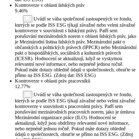
Kontroverze v oblasti lidských práv
9.46%
Uvádí se váha společností zastoupených ve fondu,
kterých se podle ISS ESG týkají závažné nebo velmi závažné
kontroverze v souvislosti s lidskými právy. Patří sem
porušování mezinárodních norem v oblasti lidských práv, jako
je Mezinárodní listina lidských práv, Mezinárodní pakt o
občanských a politických právech (IPPCR) nebo Mezinárodní
pakt o hospodářských, sociálních a kulturních právech
(ICESR). Hodnocení se aktualizují, když se vyskytnou
relevantní nové informace, nebo nejméně jednou ročně.
Pokud máte dotazy ohledně údajů o společnostech, obraťte se
přímo na ISS ESG. (Zdroj dat: ISS ESG)
Kontroverze v oblasti práv pracovníků
12.77%
Uvádí se váha společností zastoupených ve fondu,
kterých se podle ISS ESG týkají závažné nebo velmi závažné
kontroverze v souvislosti s pracovními právy. Patří sem
porušování mezinárodních pracovních norem, jako je úmluva
Mezinárodní organizace práce (ILO). Hodnocení se
aktualizují, když jsou obdrženy relevantní nové informace,
nebo nejméně jednou ročně. Pokud máte dotazy ohledně
údajů o společnostech, obraťte se přímo na ISS ESG. (Zdroj