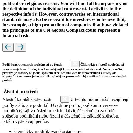
political or religious reasons. You will find full transparency on
the definition of the individual controversial activities in the
respective info i's. However, controversies on international
standards may also be relevant for investors who believe that,
for example, a high proportion of companies that have violated
the principles of the UN Global Compact could represent a
financial risk.
Podíl kontroverzních společností ve fondu
Čísla udávají podíl společností
zastoupených ve fondu, které se zabývají kontroverzními aktivitami. Nelze je sečíst,
protože je možné, že jedna společnost se účastní více kontroverzních aktivit, ale
započítává se pouze jednou. Celkový objem proto může být nižší než součet uvedených
podílů.
Životní prostředí
Vlastní kapitál společnosti
U těchto hodnot nás nezajímají
podíly států, ale podniků. Uvádíme proto, jaké kontroverze se
podniků týkají v důsledku jejich aktivit, částečně na základě
způsobu podnikání nebo řízení a částečně na základě způsobu,
jakým vydělávají peníze.
Geneticky modifikované organismy