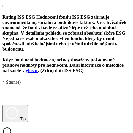
c
Rating ISS ESG
Hodnocení fondu ISS ESG zahrnuje
environmentální, sociální a podnikové faktory. Více hvězdiček
znamená, že fond si vede relativně lépe než jeho obdobná
skupina. V detailním pohledu se zobrazí absolutní skóre ESG.
Nejedná se však o ukazatele vlivu fondu, který by učinil
společnosti udržitelnějšími nebo je učinil udržitelnějšími v
budoucnu.
Když fond není hodnocen, nebyly dosaženy požadované
prahové hodnoty pro hodnocení. Další informace o metodice
naleznete v
glosář
. (Zdroj dat: ISS ESG)
4 Stern(e)
Tip