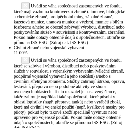
Uvádí se váha společností zastoupených ve fondu,
které mají vazbu na kontroverzní zbraně (atomové, biologické
a chemické zbraně, protipěchotní miny, zápalné zbraně,
kazetová munice, uranová munice a výzbroj, munice s bílým
fosforem) a/nebo se obecně zabývají výrobou, distribucí nebo
poskytováním služeb v souvislosti s kontroverzními zbraněmi.
Pokud máte dotazy ohledně údajů o společnostech, obraťte se
přímo na ISS ESG. (Zdroj dat: ISS ESG)
Civilní zbraně nebo vojenské vybavení
11.00%
Uvádí se váha společností zastoupených ve fondu,
které se zabývají výrobou, distribucí nebo poskytováním
služeb v souvislosti s vojenským vybavením (válečné zbraně,
podpůrné vojenské vybavení a jeho součásti) a/nebo s
civilními střelnými zbraněmi. Služby zahrnují údržbu, opravu,
testování, přepravu nebo podobné aktivity ve shora
uvedených oblastech. Tento ukazatel je nastavený široce,
takže zahrnuje například také společnosti, které působí v
oblasti logistiky (např. přeprava tanků) nebo vyrábějí zboží,
které má civilní i vojenské použití (např. kyslíkové masky pro
piloty), pokud bylo takové zboží speciálně vyvinuto nebo
upraveno pro vojenské použití. Pokud máte dotazy ohledně
údajů o společnostech, obraťte se přímo na ISS ESG. (Zdroj
dat: ISS ESG)