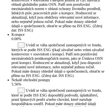
kontroverze v souvislosti s alespoň jednou ze čtyř hlavních
oblastí globálního paktu OSN. Patří sem porušování
mezinárodních norem v oblasti ochrany životního prostředí,
lidských práv, pracovních práv a korupce. Hodnocení se
aktualizují, když jsou obdrženy relevantní nové informace,
nebo nejméně jednou ročně. Pokud máte dotazy ohledně
údajů o společnostech, obraťte se přímo na ISS ESG. (Zdroj
dat: ISS ESG)
Korupce
0.00%
Uvádí se váha společností zastoupených ve fondu,
kterých se podle ISS ESG týkají závažné nebo velmi závažné
kontroverze v souvislosti s korupcí. Patří sem porušování
mezinárodních protikorupčních norem, jako je Úmluva OSN
proti korupci. Hodnocení se aktualizují, když jsou dispozici
relevantní nové informace, nebo nejméně jednou ročně.
Pokud máte dotazy ohledně údajů o společnostech, obraťte se
přímo na ISS ESG. (Zdroj dat: ISS ESG)
Nekalé obchodní postupy
5.56%
Uvádí se váha společností zastoupených ve fondu,
které se podle ISS ESG dopouštějí podvodů, úplatkářství,
praní špinavých peněz a/nebo chování, které narušuje
hospodářskou soutěž. Pokud máte dotazy ohledně údajů