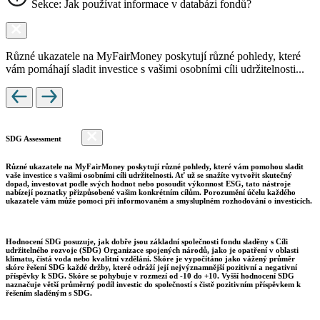
Sekce: Jak používat informace v databázi fondů?
Různé ukazatele na MyFairMoney poskytují různé pohledy, které
vám pomáhají sladit investice s vašimi osobními cíli udržitelnosti...
SDG Assessment
Různé ukazatele na MyFairMoney poskytují různé pohledy, které vám pomohou sladit
vaše investice s vašimi osobními cíli udržitelnosti. Ať už se snažíte vytvořit skutečný
dopad, investovat podle svých hodnot nebo posoudit výkonnost ESG, tato nástroje
nabízejí poznatky přizpůsobené vašim konkrétním cílům. Porozumění účelu každého
ukazatele vám může pomoci při informovaném a smysluplném rozhodování o investicích.
Hodnocení SDG posuzuje, jak dobře jsou základní společnosti fondu sladěny s Cíli
udržitelného rozvoje (SDG) Organizace spojených národů, jako je opatření v oblasti
klimatu, čistá voda nebo kvalitní vzdělání. Skóre je vypočítáno jako vážený průměr
skóre řešení SDG každé držby, které odráží její nejvýznamnější pozitivní a negativní
příspěvky k SDG. Skóre se pohybuje v rozmezí od -10 do +10. Vyšší hodnocení SDG
naznačuje větší průměrný podíl investic do společností s čistě pozitivním příspěvkem k
řešením sladěným s SDG.