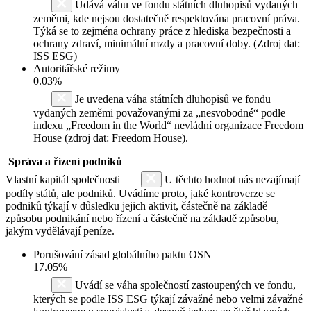
Udává váhu ve fondu státních dluhopisů vydaných
zeměmi, kde nejsou dostatečně respektována pracovní práva.
Týká se to zejména ochrany práce z hlediska bezpečnosti a
ochrany zdraví, minimální mzdy a pracovní doby. (Zdroj dat:
ISS ESG)
Autoritářské režimy
0.03%
Je uvedena váha státních dluhopisů ve fondu
vydaných zeměmi považovanými za „nesvobodné“ podle
indexu „Freedom in the World“ nevládní organizace Freedom
House (zdroj dat: Freedom House).
Správa a řízení podniků
Vlastní kapitál společnosti
U těchto hodnot nás nezajímají
podíly států, ale podniků. Uvádíme proto, jaké kontroverze se
podniků týkají v důsledku jejich aktivit, částečně na základě
způsobu podnikání nebo řízení a částečně na základě způsobu,
jakým vydělávají peníze.
Porušování zásad globálního paktu OSN
17.05%
Uvádí se váha společností zastoupených ve fondu,
kterých se podle ISS ESG týkají závažné nebo velmi závažné