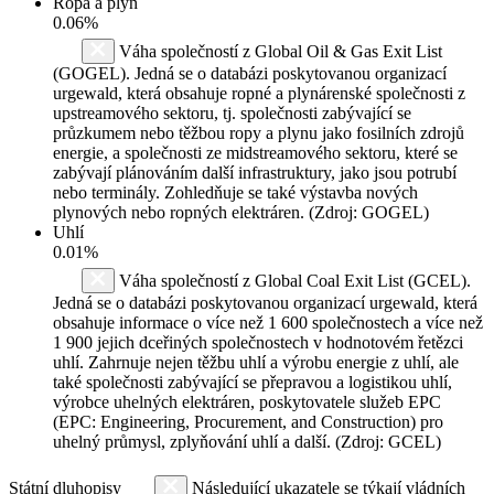
Ropa a plyn
0.06%
Váha společností z Global Oil & Gas Exit List
(GOGEL). Jedná se o databázi poskytovanou organizací
urgewald, která obsahuje ropné a plynárenské společnosti z
upstreamového sektoru, tj. společnosti zabývající se
průzkumem nebo těžbou ropy a plynu jako fosilních zdrojů
energie, a společnosti ze midstreamového sektoru, které se
zabývají plánováním další infrastruktury, jako jsou potrubí
nebo terminály. Zohledňuje se také výstavba nových
plynových nebo ropných elektráren. (Zdroj: GOGEL)
Uhlí
0.01%
Váha společností z Global Coal Exit List (GCEL).
Jedná se o databázi poskytovanou organizací urgewald, která
obsahuje informace o více než 1 600 společnostech a více než
1 900 jejich dceřiných společnostech v hodnotovém řetězci
uhlí. Zahrnuje nejen těžbu uhlí a výrobu energie z uhlí, ale
také společnosti zabývající se přepravou a logistikou uhlí,
výrobce uhelných elektráren, poskytovatele služeb EPC
(EPC: Engineering, Procurement, and Construction) pro
uhelný průmysl, zplyňování uhlí a další. (Zdroj: GCEL)
Státní dluhopisy
Následující ukazatele se týkají vládních