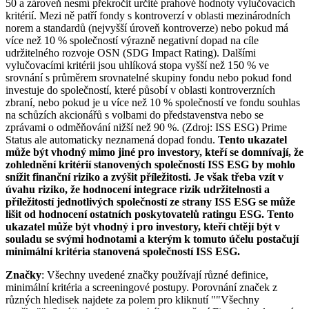
50 a zároveň nesmí překročit určité prahové hodnoty vylučovacích
kritérií. Mezi ně patří fondy s kontroverzí v oblasti mezinárodních
norem a standardů (nejvyšší úroveň kontroverze) nebo pokud má
více než 10 % společností výrazně negativní dopad na cíle
udržitelného rozvoje OSN (SDG Impact Rating). Dalšími
vylučovacími kritérii jsou uhlíková stopa vyšší než 150 % ve
srovnání s průměrem srovnatelné skupiny fondu nebo pokud fond
investuje do společností, které působí v oblasti kontroverzních
zbraní, nebo pokud je u více než 10 % společností ve fondu souhlas
na schůzích akcionářů s volbami do představenstva nebo se
zprávami o odměňování nižší než 90 %. (Zdroj: ISS ESG) Prime
Status ale automaticky neznamená dopad fondu.
Tento ukazatel
může být vhodný mimo jiné pro investory, kteří se domnívají, že
zohlednění kritérií stanovených společností ISS ESG by mohlo
snížit finanční riziko a zvýšit příležitosti. Je však třeba vzít v
úvahu riziko, že hodnocení integrace rizik udržitelnosti a
příležitostí jednotlivých společností ze strany ISS ESG se může
lišit od hodnocení ostatních poskytovatelů ratingu ESG. Tento
ukazatel může být vhodný i pro investory, kteří chtějí být v
souladu se svými hodnotami a kterým k tomuto účelu postačují
minimální kritéria stanovená společností ISS ESG.
Značky
: Všechny uvedené značky používají různé definice,
minimální kritéria a screeningové postupy. Porovnání značek z
různých hledisek najdete za polem pro kliknutí ""Všechny