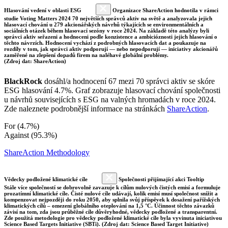
Hlasování vedení v oblasti ESG
Organizace ShareAction hodnotila v rámci
studie Voting Matters 2024 70 největších správců aktiv na světě a analyzovala jejich
hlasovací chování u 279 akcionářských návrhů týkajících se environmentálních a
sociálních otázek během hlasovací sezóny v roce 2024. Na základě této analýzy byli
správci aktiv seřazeni a hodnoceni podle konzistence a ambicióznosti jejich hlasování o
těchto návrzích. Hodnocení vychází z podrobných hlasovacích dat a poukazuje na
rozdíly v tom, jak správci aktiv podporují — nebo nepodporují — iniciativy akcionářů
zaměřené na zlepšení dopadů firem na naléhavé globální problémy.
(Zdroj dat: ShareAction)
BlackRock
dosáhl/a hodnocení 67 mezi 70 správci aktiv se skóre
ESG hlasování 4.7%. Graf zobrazuje hlasovací chování společnosti
u návrhů souvisejících s ESG na valných hromadách v roce 2024.
Zde naleznete podrobnější informace na stránkách
ShareAction
.
For (4.7%)
Against (95.3%)
ShareAction Methodology
Vědecky podložené klimatické cíle
Společnosti přijímající akci Tooltip
Stále více společností se dobrovolně zavazuje k cílům nulových čistých emisí a formuluje
prozatímní klimatické cíle. Čisté nulové cíle udávají, kolik emisí musí společnost snížit a
kompenzovat nejpozději do roku 2050, aby splnila svůj příspěvek k dosažení pařížských
klimatických cílů – omezení globálního oteplování na 1,5 °C. Účinnost těchto závazků
závisí na tom, zda jsou průběžné cíle důvěryhodné, vědecky podložené a transparentní.
Zde použitá metodologie pro vědecky podložené klimatické cíle byla vyvinuta iniciativou
Science Based Targets Initiative (SBTi). (Zdroj dat: Science Based Target Initiative)