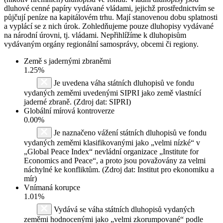
dluhové cenné papíry vydávané vládami, jejichž prostřednictvím se
půjčují peníze na kapitálovém trhu. Mají stanovenou dobu splatnosti
a vyplácí se z nich úrok. Zohledňujeme pouze dluhopisy vydávané
na národní úrovni, tj. vládami. Nepřihlížíme k dluhopisům
vydávaným orgány regionální samosprávy, obcemi či regiony.
Země s jadernými zbraněmi
1.25%
Je uvedena váha státních dluhopisů ve fondu
vydaných zeměmi uvedenými SIPRI jako země vlastnící
jaderné zbraně. (Zdroj dat: SIPRI)
Globální mírová kontroverze
0.00%
Je naznačeno vážení státních dluhopisů ve fondu
vydaných zeměmi klasifikovanými jako „velmi nízké“ v
„Global Peace Index“ nevládní organizace „Institute for
Economics and Peace“, a proto jsou považovány za velmi
náchylné ke konfliktům. (Zdroj dat: Institut pro ekonomiku a
mír)
Vnímaná korupce
1.01%
Vydává se váha státních dluhopisů vydaných
zeměmi hodnocenými jako „velmi zkorumpované“ podle