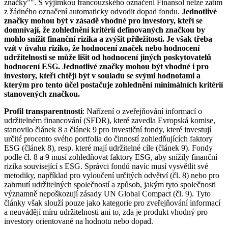
značky"". S výjimkou francouzského označení Finansol nelze zatím
z žádného označení automaticky odvodit dopad fondu.
Jednotlivé
značky mohou být v zásadě vhodné pro investory, kteří se
domnívají, že zohlednění kritérií definovaných značkou by
mohlo snížit finanční rizika a zvýšit příležitosti. Je však třeba
vzít v úvahu riziko, že hodnocení značek nebo hodnocení
udržitelnosti se může lišit od hodnocení jiných poskytovatelů
hodnocení ESG. Jednotlivé značky mohou být vhodné i pro
investory, kteří chtějí být v souladu se svými hodnotami a
kterým pro tento účel postačuje zohlednění minimálních kritérií
stanovených značkou.
Profil transparentnosti
: Nařízení o zveřejňování informací o
udržitelném financování (SFDR), které zavedla Evropská komise,
stanovilo článek 8 a článek 9 pro investiční fondy, které investují
určité procento svého portfolia do činností zohledňujících faktory
ESG (článek 8), resp. které mají udržitelné cíle (článek 9). Fondy
podle čl. 8 a 9 musí zohledňovat faktory ESG, aby snížily finanční
rizika související s ESG. Správci fondů navíc musí vysvětlit své
metodiky, například pro vyloučení určitých odvětví (čl. 8) nebo pro
zahrnutí udržitelných společností a způsob, jakým tyto společnosti
významně nepoškozují zásady UN Global Compact (čl. 9). Tyto
články však slouží pouze jako kategorie pro zveřejňování informací
a neuvádějí míru udržitelnosti ani to, zda je produkt vhodný pro
investory orientované na hodnotu nebo dopad.