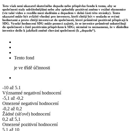
Toto však není ukazatel skutečného dopadu nebo příspěvku fondu k tomu, aby se
společnosti staly udržitelnějšími nebo aby způsobily pozitivní změnu v reálné ekonomice
(viz také video o rozdílu mezi sladěním a dopadem v dolní části této stránky). Tento
ukazatel může být zvláště vhodný pro investory, kteří chtějí být v souladu se svými
hodnotami a proto chtějí investovat do společností, které průměrně pozitivně přispívají k
SDG. Vysoké hodnocení SDG může pomoci zajistit, že se investice průměrně uskutečňují
do společností s čistě pozitivním příspěvkem k SDG; nicméně to neznamená, že v důsledku
investice došlo k jakékoli změně chování společnosti (k „dopadu“).
Tento fond
je ve třídě účinnosti
-10 až 5.1
Významné negativní hodnocení
-5,1 až -0,2
Omezené negativní hodnocení
-0,2 až 0,2
Žádné (síťové) hodnocení
0,2 až 5,1
Omezené pozitivní hodnocení
5.1 až 10