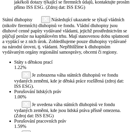
jakékoli dotazy týkající se firemních údajů, kontaktujte prosím
přímo ISS ESG. (Zdroj dat: ISS ESG)
Státní dluhopisy
Následující ukazatele se týkají vládních
(nikoliv firemních) dluhopisů ve fondu. Vládní dluhopisy jsou
dluhové cenné papíry vydávané vládami, jejichž prostřednictvím se
půjčují peníze na kapitálovém trhu. Mají stanovenou dobu splatnosti
a vyplácí se z nich úrok. Zohledňujeme pouze dluhopisy vydávané
na národní úrovni, tj. vládami. Nepřihlížíme k dluhopisům
vydávaným orgány regionální samosprávy, obcemi či regiony.
Státy s dětskou prací
1.22%
Je zobrazena váha státních dluhopisů ve fondu
vydaných zeměmi, kde je dětská práce rozšířená (zdroj dat:
ISS ESG).
Porušování lidských práv
1.00%
Je uvedena váha státních dluhopisů ve fondu
vydaných zeměmi, kde jsou lidská práva přísně omezena.
(Zdroj dat: ISS ESG)
Porušování pracovních práv
1.59%