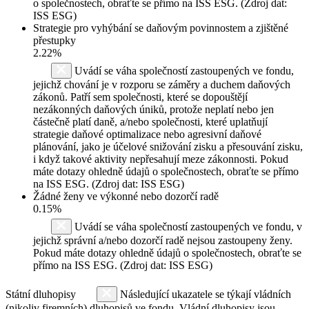
o společnostech, obraťte se přímo na ISS ESG. (Zdroj dat:
ISS ESG)
Strategie pro vyhýbání se daňovým povinnostem a zjištěné
přestupky
2.22%
Uvádí se váha společností zastoupených ve fondu,
jejichž chování je v rozporu se záměry a duchem daňových
zákonů. Patří sem společnosti, které se dopouštějí
nezákonných daňových úniků, protože neplatí nebo jen
částečně platí daně, a/nebo společnosti, které uplatňují
strategie daňové optimalizace nebo agresivní daňové
plánování, jako je účelové snižování zisku a přesouvání zisku,
i když takové aktivity nepřesahují meze zákonnosti. Pokud
máte dotazy ohledně údajů o společnostech, obraťte se přímo
na ISS ESG. (Zdroj dat: ISS ESG)
Žádné ženy ve výkonné nebo dozorčí radě
0.15%
Uvádí se váha společností zastoupených ve fondu, v
jejichž správní a/nebo dozorčí radě nejsou zastoupeny ženy.
Pokud máte dotazy ohledně údajů o společnostech, obraťte se
přímo na ISS ESG. (Zdroj dat: ISS ESG)
Státní dluhopisy
Následující ukazatele se týkají vládních
(nikoliv firemních) dluhopisů ve fondu. Vládní dluhopisy jsou