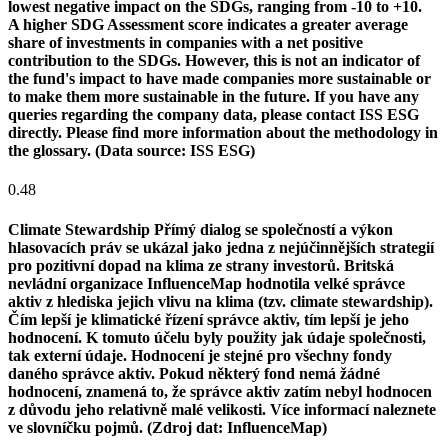
lowest negative impact on the SDGs, ranging from -10 to +10.
A higher SDG Assessment score indicates a greater average
share of investments in companies with a net positive
contribution to the SDGs. However, this is not an indicator of
the fund's impact to have made companies more sustainable or
to make them more sustainable in the future. If you have any
queries regarding the company data, please contact ISS ESG
directly. Please find more information about the methodology in
the glossary. (Data source: ISS ESG)
0.48
Climate Stewardship
Přímý dialog se společností a výkon
hlasovacích práv se ukázal jako jedna z nejúčinnějších strategií
pro pozitivní dopad na klima ze strany investorů. Britská
nevládní organizace InfluenceMap hodnotila velké správce
aktiv z hlediska jejich vlivu na klima (tzv. climate stewardship).
Čím lepší je klimatické řízení správce aktiv, tím lepší je jeho
hodnocení. K tomuto účelu byly použity jak údaje společnosti,
tak externí údaje. Hodnocení je stejné pro všechny fondy
daného správce aktiv. Pokud některý fond nemá žádné
hodnocení, znamená to, že správce aktiv zatím nebyl hodnocen
z důvodu jeho relativně malé velikosti. Více informací naleznete
ve slovníčku pojmů. (Zdroj dat: InfluenceMap)