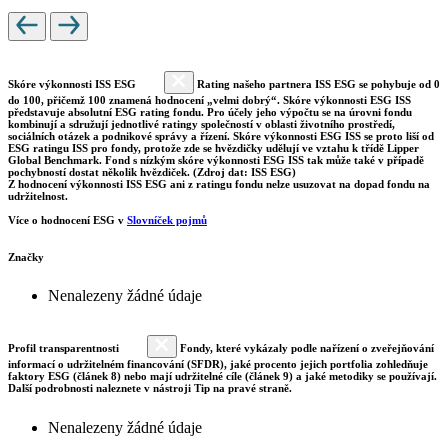
Skóre výkonnosti ISS ESG
Rating našeho partnera ISS ESG se pohybuje od 0
do 100, přičemž 100 znamená hodnocení „velmi dobrý“. Skóre výkonnosti ESG ISS
představuje absolutní ESG rating fondu. Pro účely jeho výpočtu se na úrovni fondu
kombinují a sdružují jednotlivé ratingy společností v oblasti životního prostředí,
sociálních otázek a podnikové správy a řízení. Skóre výkonnosti ESG ISS se proto liší od
ESG ratingu ISS pro fondy, protože zde se hvězdičky udělují ve vztahu k třídě Lipper
Global Benchmark. Fond s nízkým skóre výkonnosti ESG ISS tak může také v případě
pochybností dostat několik hvězdiček. (Zdroj dat: ISS ESG)
Z hodnocení výkonnosti ISS ESG ani z ratingu fondu nelze usuzovat na dopad fondu na
udržitelnost.
Více o hodnocení ESG v
Slovníček pojmů
Značky
Nenalezeny žádné údaje
Profil transparentnosti
Fondy, které vykázaly podle nařízení o zveřejňování
informací o udržitelném financování (SFDR), jaké procento jejich portfolia zohledňuje
faktory ESG (článek 8) nebo mají udržitelné cíle (článek 9) a jaké metodiky se používají.
Další podrobnosti naleznete v nástroji Tip na pravé straně.
Nenalezeny žádné údaje