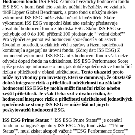
Hodnocení fondů ISS ESG
: Zatímco hvězdičky hodnocení fondů
ISS ESG v horní části této stránky udělují hvězdičky ve vztahu k
třídě Lipper Global Benchmark, a proto fond s nízkým skóre
výkonnosti ISS ESG může získat několik hvězdiček. Skóre
výkonnosti ISS ESG ve spodní části této stránky představuje
absolutní hodnocení fondu z hlediska ESG. Skóre ISS ESG se
pohybuje od 0 do 100, přičemž 100 představuje ""velmi dobré"".
Pro výpočet se jednotlivá hodnocení společností v oblastech
životního prostředí, sociálních věcí a správy a řízení společností
kombinují a agregují na úrovni fondu. (Zdroj dat: ISS ESG) Z
hodnocení výkonnosti ISS ESG ani z hodnocení fondu však nelze
odvodit dopad fondu na udržitelnost. ISS ESG Performance Score
spíše poskytuje informace o tom, jak dobře společnosti ve fondu řídí
rizika a příležitosti v oblasti udržitelnosti.
Tento ukazatel proto
může být vhodný pro investory, kteří se domnívají, že obzvláště
dobrá integrace rizik a příležitostí udržitelnosti na základě
hodnocení ISS ESG by mohla snížit finanční riziko a/nebo
zvýšit příležitosti. Je však třeba vzít v úvahu riziko, že
hodnocení integrace rizik a příležitostí udržitelnosti jednotlivých
společností ze strany ISS ESG se může lišit od jiných
poskytovatelů hodnocení ESG.
ISS ESG Prime Status
: ""ISS ESG Prime Status"" je ocenění
fondu od ratingové agentury ISS ESG. Aby fond získal ""Prime
Status"", musí získat alespoň vážené ""ESG Performance Score""