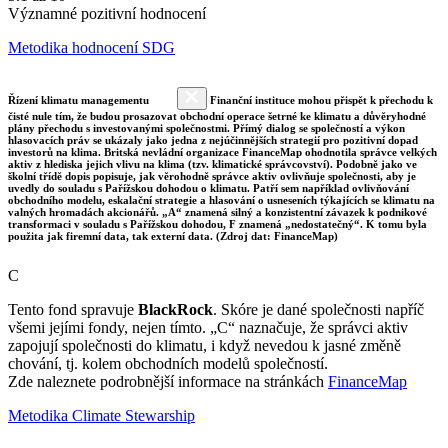
Významné pozitivní hodnocení
Metodika hodnocení SDG
Řízení klimatu managementu
Finanční instituce mohou přispět k přechodu k
čisté nule tím, že budou prosazovat obchodní operace šetrné ke klimatu a důvěryhodné
plány přechodu s investovanými společnostmi. Přímý dialog se společností a výkon
hlasovacích práv se ukázaly jako jedna z nejúčinnějších strategií pro pozitivní dopad
investorů na klima. Britská nevládní organizace FinanceMap ohodnotila správce velkých
aktiv z hlediska jejich vlivu na klima (tzv. klimatické správcovství). Podobně jako ve
školní třídě dopis popisuje, jak věrohodně správce aktiv ovlivňuje společnosti, aby je
uvedly do souladu s Pařížskou dohodou o klimatu. Patří sem například ovlivňování
obchodního modelu, eskalační strategie a hlasování o usneseních týkajících se klimatu na
valných hromadách akcionářů. „A“ znamená silný a konzistentní závazek k podnikové
transformaci v souladu s Pařížskou dohodou, F znamená „nedostatečný“. K tomu byla
použita jak firemní data, tak externí data. (Zdroj dat: FinanceMap)
C
Tento fond spravuje
BlackRock
. Skóre je dané společnosti napříč
všemi jejími fondy, nejen tímto. „C“ naznačuje, že správci aktiv
zapojují společnosti do klimatu, i když nevedou k jasné změně
chování, tj. kolem obchodních modelů společností.
Zde naleznete podrobnější informace na stránkách
FinanceMap
Metodika Climate Stewarship