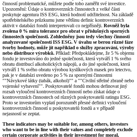
činností problematické, můžete podle toho zaměřit své investice.
Upozornění: Údaje o kontroverzních činnostech z velké části
poskytuje agentura ISS ESG, která hodnotí udržitelnost. Na základě
spotřebitelského průzkumu jsme většinu definic kontroverzních
aktivit v databázi fondů interpretovali co nejpřísněji.
Rovněž byla
zvolena 0 % míra tolerance pro obrat v příslušných sporných
činnostech společnosti. Zohledněny jsou tedy všechny činnosti
analyzované společností ISS ESG. V úvahu se berou různé fáze
tvorby hodnoty, může jít například o služby zpracování, výroby
nebo distribuce výrobků.
Příklad: Předpokládejme, že 5 % objemu
fondu je investováno do jedné společnosti, která vytváří 1 % svého
obratu distribucí alkoholických nápojů, a do jiné společnosti, která
vytváří 1 % svého obratu výrobou kyslíkových masek pro letectvo,
pak je v databázi uvedeno po 5 % za spornými činnostmi
""Návykové látky (tabák, alkohol)"" a ""Civilní střelné zbraně nebo
vojenské vybavení"". Poskytovatelé fondů mohou definovat jiný
rozsah vyloučení kontroverzních činností nebo získat údaje o
kontroverzních činnostech od různých poskytovatelů ratingu ESG.
Proto se investorům vyplatí porozumět přesné definici vyloučení
kontroverzních činností u poskytovatelů fondů a v případě
nejasností se zeptat.
These indicators may be suitable for, among others, investors
who want to be in line with their values and completely exclude
certain corporate activities in their investment for moral,