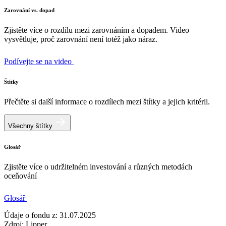
Zarovnání vs. dopad
Zjistěte více o rozdílu mezi zarovnáním a dopadem. Video
vysvětluje, proč zarovnání není totéž jako náraz.
Podívejte se na video
Štítky
Přečtěte si další informace o rozdílech mezi štítky a jejich kritérii.
Všechny štítky
Glosář
Zjistěte více o udržitelném investování a různých metodách
oceňování
Glosář
Údaje o fondu z: 31.07.2025
Zdroj: Lipper