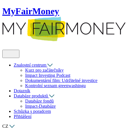
MyFairMoney
Znalostní centrum
Kurz pro začátečníky
Impact Investing Podcast
Dokumentární film: Udržitelné investice
Kontrolní seznam greenwashingu
Dotazník
Databáze produktů
Databáze fondů
Impact-Databáze
Schůzka s poradcem
Přihlášení
CZ