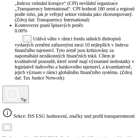
„Indexu vnímání korupce“ (CPI) nevládní organizace
„Transparency International“. CPI hodnotí 180 zemí a regionů
podle toho, jak je veřejný sektor vnímán jako zkorumpovaný.
(Zdroj dat: Transparency International)
Kontroverze praní špinavých peněz
0.00%
Udává váhu v rámci fondu státních dluhopisů
vydaných zeměmi zařazenými mezi 10 nejlepších v Indexu
finančního tajemství. Tyto země jsou kritizovány za
napomáhání nezákonných finančních toků. Cílem je
kvalitativně posoudit, které země mají významné nedostatky v
legislativě daňového a bankovního tajemství, a kvantitativně,
jejich význam v rámci globálního finančního systému. (Zdroj
dat: Tax Justice Network)
Tip
Sekce: ISS ESG hodnocení, značky und profil transparentnosti