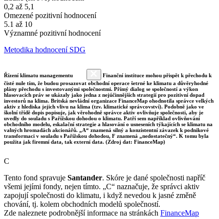
0,2 až 5,1
Omezené pozitivní hodnocení
5.1 až 10
Významné pozitivní hodnocení
Metodika hodnocení SDG
Řízení klimatu managementu
Finanční instituce mohou přispět k přechodu k
čisté nule tím, že budou prosazovat obchodní operace šetrné ke klimatu a důvěryhodné
plány přechodu s investovanými společnostmi. Přímý dialog se společností a výkon
hlasovacích práv se ukázaly jako jedna z nejúčinnějších strategií pro pozitivní dopad
investorů na klima. Britská nevládní organizace FinanceMap ohodnotila správce velkých
aktiv z hlediska jejich vlivu na klima (tzv. klimatické správcovství). Podobně jako ve
školní třídě dopis popisuje, jak věrohodně správce aktiv ovlivňuje společnosti, aby je
uvedly do souladu s Pařížskou dohodou o klimatu. Patří sem například ovlivňování
obchodního modelu, eskalační strategie a hlasování o usneseních týkajících se klimatu na
valných hromadách akcionářů. „A“ znamená silný a konzistentní závazek k podnikové
transformaci v souladu s Pařížskou dohodou, F znamená „nedostatečný“. K tomu byla
použita jak firemní data, tak externí data. (Zdroj dat: FinanceMap)
C
Tento fond spravuje
Santander
. Skóre je dané společnosti napříč
všemi jejími fondy, nejen tímto. „C“ naznačuje, že správci aktiv
zapojují společnosti do klimatu, i když nevedou k jasné změně
chování, tj. kolem obchodních modelů společností.
Zde naleznete podrobnější informace na stránkách
FinanceMap