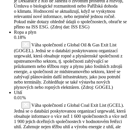
je Deklarace z Rio de Janeira o životním prostředí a rozvoji,
Úmluva o biologické rozmanitosti nebo Pařížská dohoda
o klimatu. Hodnocení se aktualizují, když se vyskytnou
relevantní nové informace, nebo nejméně jednou ročně.
Pokud máte dotazy ohledně údajů o společnostech, obraťte se
přímo na ISS ESG. (Zdroj dat: ISS ESG)
Ropa a plyn
0.18%
Váha společností z Global Oil & Gas Exit List
(GOGEL). Jedná se o databázi poskytovanou organizací
urgewald, která obsahuje ropné a plynárenské společnosti z
upstreamového sektoru, tj. společnosti zabývající se
průzkumem nebo těžbou ropy a plynu jako fosilních zdrojů
energie, a společnosti ze midstreamového sektoru, které se
zabývají plánováním další infrastruktury, jako jsou potrubí
nebo terminály. Zohledňuje se také výstavba nových
plynových nebo ropných elektráren. (Zdroj: GOGEL)
Uhlí
0.01%
Váha společností z Global Coal Exit List (GCEL).
Jedná se o databázi poskytovanou organizací urgewald, která
obsahuje informace o více než 1 600 společnostech a více než
1 900 jejich dceřiných společnostech v hodnotovém řetězci
uhlí. Zahrnuje nejen těžbu uhlí a výrobu energie z uhlí, ale