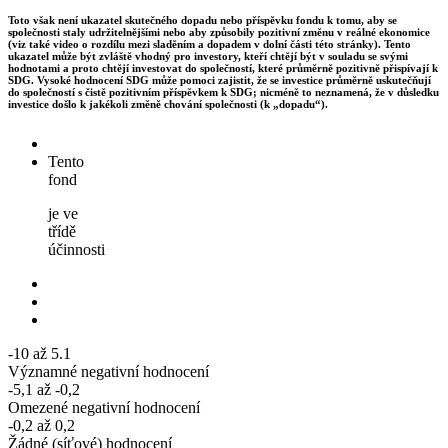
Toto však není ukazatel skutečného dopadu nebo příspěvku fondu k tomu, aby se
společnosti staly udržitelnějšími nebo aby způsobily pozitivní změnu v reálné ekonomice
(viz také video o rozdílu mezi sladěním a dopadem v dolní části této stránky). Tento
ukazatel může být zvláště vhodný pro investory, kteří chtějí být v souladu se svými
hodnotami a proto chtějí investovat do společností, které průměrně pozitivně přispívají k
SDG. Vysoké hodnocení SDG může pomoci zajistit, že se investice průměrně uskutečňují
do společností s čistě pozitivním příspěvkem k SDG; nicméně to neznamená, že v důsledku
investice došlo k jakékoli změně chování společnosti (k „dopadu“).
Tento
fond
je ve
třídě
účinnosti
-10 až 5.1
Významné negativní hodnocení
-5,1 až -0,2
Omezené negativní hodnocení
-0,2 až 0,2
Žádné (síťové) hodnocení