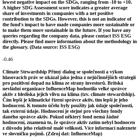
lowest negative impact on the SDGs, ranging from -10 to +10.
A higher SDG Assessment score indicates a greater average
share of investments in companies with a net positive
contribution to the SDGs. However, this is not an indicator of
the fund's impact to have made companies more sustainable or
to make them more sustainable in the future. If you have any
queries regarding the company data, please contact ISS ESG
directly. Please find more information about the methodology in
the glossary. (Data source: ISS ESG)
-0.46
Climate Stewardship
Přímý dialog se společností a výkon
hlasovacích práv se ukázal jako jedna z nejúčinnějších strategií
pro pozitivní dopad na klima ze strany investorů. Britská
nevládní organizace InfluenceMap hodnotila velké správce
aktiv z hlediska jejich vlivu na klima (tzv. climate stewardship).
Čím lepší je klimatické řízení správce aktiv, tím lepší je jeho
hodnocení. K tomuto účelu byly použity jak údaje společnosti,
tak externí údaje. Hodnocení je stejné pro všechny fondy
daného správce aktiv. Pokud některý fond nemá žádné
hodnocení, znamená to, že správce aktiv zatím nebyl hodnocen
z důvodu jeho relativně malé velikosti. Více informací naleznete
ve slovníčku pojmů. (Zdroj dat: InfluenceMap)