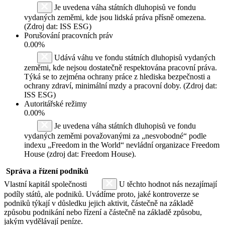
Je uvedena váha státních dluhopisů ve fondu
vydaných zeměmi, kde jsou lidská práva přísně omezena.
(Zdroj dat: ISS ESG)
Porušování pracovních práv
0.00%
Udává váhu ve fondu státních dluhopisů vydaných
zeměmi, kde nejsou dostatečně respektována pracovní práva.
Týká se to zejména ochrany práce z hlediska bezpečnosti a
ochrany zdraví, minimální mzdy a pracovní doby. (Zdroj dat:
ISS ESG)
Autoritářské režimy
0.00%
Je uvedena váha státních dluhopisů ve fondu
vydaných zeměmi považovanými za „nesvobodné“ podle
indexu „Freedom in the World“ nevládní organizace Freedom
House (zdroj dat: Freedom House).
Správa a řízení podniků
Vlastní kapitál společnosti
U těchto hodnot nás nezajímají
podíly států, ale podniků. Uvádíme proto, jaké kontroverze se
podniků týkají v důsledku jejich aktivit, částečně na základě
způsobu podnikání nebo řízení a částečně na základě způsobu,
jakým vydělávají peníze.