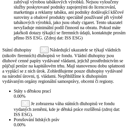
zabývají výrobou tabákových výrobků. Nejsou vyloučeny
služby poskytované podniky zapojenými do licencování,
marketingu a reklamy tabáku, ani podniky dodávající klíčové
suroviny a obalové produkty speciálně používané při výrobě
tabákových výrobků, jako jsou obaly cigaret. Tento ukazatel
nevyžaduje minimální podíl činností na obratu. Pokud máte
jakékoli dotazy týkající se firemních údajů, kontaktujte prosím
přímo ISS ESG. (Zdroj dat: ISS ESG)
Státní dluhopisy
Následující ukazatele se týkají vládních
(nikoliv firemních) dluhopisů ve fondu. Vládní dluhopisy jsou
dluhové cenné papíry vydávané vládami, jejichž prostřednictvím se
půjčují peníze na kapitálovém trhu. Mají stanovenou dobu splatnosti
a vyplácí se z nich úrok. Zohledňujeme pouze dluhopisy vydávané
na národní úrovni, tj. vládami. Nepřihlížíme k dluhopisům
vydávaným orgány regionální samosprávy, obcemi či regiony.
Státy s dětskou prací
0.00%
Je zobrazena váha státních dluhopisů ve fondu
vydaných zeměmi, kde je dětská práce rozšířená (zdroj dat:
ISS ESG).
Porušování lidských práv
0.00%