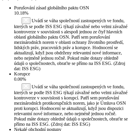
Porušování zásad globálního paktu OSN
10.18%
Uvádí se váha společností zastoupených ve fondu,
kterých se podle ISS ESG týkají závažné nebo velmi závažné
kontroverze v souvislosti s alespoň jednou ze čtyř hlavních
oblastí globálního paktu OSN. Patří sem porušování
mezinárodních norem v oblasti ochrany životního prostředí,
lidských práv, pracovních práv a korupce. Hodnocení se
aktualizují, když jsou obdrženy relevantní nové informace,
nebo nejméně jednou ročně. Pokud máte dotazy ohledně
údajů o společnostech, obraťte se přímo na ISS ESG. (Zdroj
dat: ISS ESG)
Korupce
0.00%
Uvádí se váha společností zastoupených ve fondu,
kterých se podle ISS ESG týkají závažné nebo velmi závažné
kontroverze v souvislosti s korupcí. Patří sem porušování
mezinárodních protikorupčních norem, jako je Úmluva OSN
proti korupci. Hodnocení se aktualizují, když jsou dispozici
relevantní nové informace, nebo nejméně jednou ročně.
Pokud máte dotazy ohledně údajů o společnostech, obraťte se
přímo na ISS ESG. (Zdroj dat: ISS ESG)
Nekalé obchodní postupy