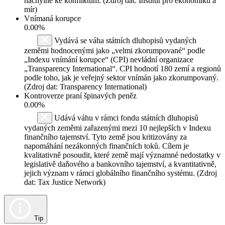
náchylné ke konfliktům. (Zdroj dat: Institut pro ekonomiku a
mír)
Vnímaná korupce
0.00%
Vydává se váha státních dluhopisů vydaných
zeměmi hodnocenými jako „velmi zkorumpované“ podle
„Indexu vnímání korupce“ (CPI) nevládní organizace
„Transparency International“. CPI hodnotí 180 zemí a regionů
podle toho, jak je veřejný sektor vnímán jako zkorumpovaný.
(Zdroj dat: Transparency International)
Kontroverze praní špinavých peněz
0.00%
Udává váhu v rámci fondu státních dluhopisů
vydaných zeměmi zařazenými mezi 10 nejlepších v Indexu
finančního tajemství. Tyto země jsou kritizovány za
napomáhání nezákonných finančních toků. Cílem je
kvalitativně posoudit, které země mají významné nedostatky v
legislativě daňového a bankovního tajemství, a kvantitativně,
jejich význam v rámci globálního finančního systému. (Zdroj
dat: Tax Justice Network)
Tip