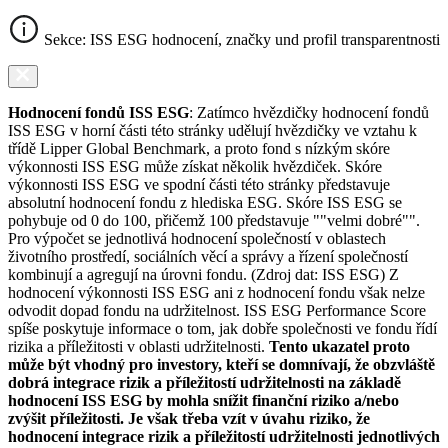
Sekce: ISS ESG hodnocení, značky und profil transparentnosti
Hodnocení fondů ISS ESG
: Zatímco hvězdičky hodnocení fondů
ISS ESG v horní části této stránky udělují hvězdičky ve vztahu k
třídě Lipper Global Benchmark, a proto fond s nízkým skóre
výkonnosti ISS ESG může získat několik hvězdiček. Skóre
výkonnosti ISS ESG ve spodní části této stránky představuje
absolutní hodnocení fondu z hlediska ESG. Skóre ISS ESG se
pohybuje od 0 do 100, přičemž 100 představuje ""velmi dobré"".
Pro výpočet se jednotlivá hodnocení společností v oblastech
životního prostředí, sociálních věcí a správy a řízení společností
kombinují a agregují na úrovni fondu. (Zdroj dat: ISS ESG) Z
hodnocení výkonnosti ISS ESG ani z hodnocení fondu však nelze
odvodit dopad fondu na udržitelnost. ISS ESG Performance Score
spíše poskytuje informace o tom, jak dobře společnosti ve fondu řídí
rizika a příležitosti v oblasti udržitelnosti.
Tento ukazatel proto
může být vhodný pro investory, kteří se domnívají, že obzvláště
dobrá integrace rizik a příležitostí udržitelnosti na základě
hodnocení ISS ESG by mohla snížit finanční riziko a/nebo
zvýšit příležitosti. Je však třeba vzít v úvahu riziko, že
hodnocení integrace rizik a příležitostí udržitelnosti jednotlivých