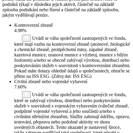
podniků týkají v důsledku jejich aktivit, částečně na základě
způsobu podnikání nebo řízení a částečně na základě způsobu,
jakým vydělávají peníze.
Kontroverzní zbraně
4.98%
Uvádí se váha společností zastoupených ve fondu,
které mají vazbu na kontroverzní zbraně (atomové, biologické
a chemické zbraně, protipěchotní miny, zápalné zbraně,
kazetová munice, uranová munice a výzbroj, munice s bílým
fosforem) a/nebo se obecně zabývají výrobou, distribucí nebo
poskytováním služeb v souvislosti s kontroverzními zbraněmi.
Pokud máte dotazy ohledně údajů o společnostech, obraťte se
přímo na ISS ESG. (Zdroj dat: ISS ESG)
Civilní zbraně nebo vojenské vybavení
7.60%
Uvádí se váha společností zastoupených ve fondu,
které se zabývají výrobou, distribucí nebo poskytováním
služeb v souvislosti s vojenským vybavením (válečné zbraně,
podpůrné vojenské vybavení a jeho součásti) a/nebo s
civilními střelnými zbraněmi. Služby zahrnují údržbu, opravu,
testování, přepravu nebo podobné aktivity ve shora
uvedených oblastech. Tento ukazatel je nastavený široce,
takže zahrnuje například také společnosti, které působí v