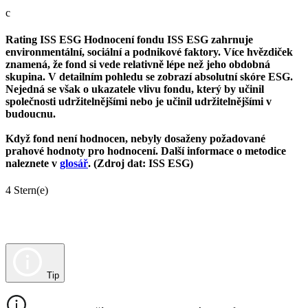
c
Rating ISS ESG
Hodnocení fondu ISS ESG zahrnuje
environmentální, sociální a podnikové faktory. Více hvězdiček
znamená, že fond si vede relativně lépe než jeho obdobná
skupina. V detailním pohledu se zobrazí absolutní skóre ESG.
Nejedná se však o ukazatele vlivu fondu, který by učinil
společnosti udržitelnějšími nebo je učinil udržitelnějšími v
budoucnu.
Když fond není hodnocen, nebyly dosaženy požadované
prahové hodnoty pro hodnocení. Další informace o metodice
naleznete v
glosář
. (Zdroj dat: ISS ESG)
4 Stern(e)
Tip