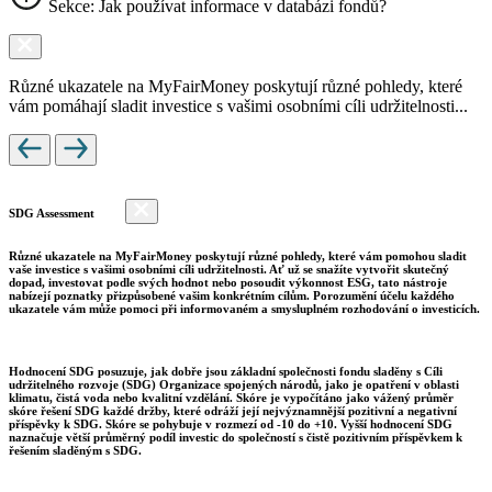
Sekce: Jak používat informace v databázi fondů?
Různé ukazatele na MyFairMoney poskytují různé pohledy, které
vám pomáhají sladit investice s vašimi osobními cíli udržitelnosti...
SDG Assessment
Různé ukazatele na MyFairMoney poskytují různé pohledy, které vám pomohou sladit
vaše investice s vašimi osobními cíli udržitelnosti. Ať už se snažíte vytvořit skutečný
dopad, investovat podle svých hodnot nebo posoudit výkonnost ESG, tato nástroje
nabízejí poznatky přizpůsobené vašim konkrétním cílům. Porozumění účelu každého
ukazatele vám může pomoci při informovaném a smysluplném rozhodování o investicích.
Hodnocení SDG posuzuje, jak dobře jsou základní společnosti fondu sladěny s Cíli
udržitelného rozvoje (SDG) Organizace spojených národů, jako je opatření v oblasti
klimatu, čistá voda nebo kvalitní vzdělání. Skóre je vypočítáno jako vážený průměr
skóre řešení SDG každé držby, které odráží její nejvýznamnější pozitivní a negativní
příspěvky k SDG. Skóre se pohybuje v rozmezí od -10 do +10. Vyšší hodnocení SDG
naznačuje větší průměrný podíl investic do společností s čistě pozitivním příspěvkem k
řešením sladěným s SDG.