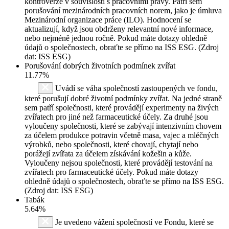
kontroverze v souvislosti s pracovními právy. Patří sem
porušování mezinárodních pracovních norem, jako je úmluva
Mezinárodní organizace práce (ILO). Hodnocení se
aktualizují, když jsou obdrženy relevantní nové informace,
nebo nejméně jednou ročně. Pokud máte dotazy ohledně
údajů o společnostech, obraťte se přímo na ISS ESG. (Zdroj
dat: ISS ESG)
Porušování dobrých životních podmínek zvířat
11.77%
Uvádí se váha společností zastoupených ve fondu,
které porušují dobré životní podmínky zvířat. Na jedné straně
sem patří společnosti, které provádějí experimenty na živých
zvířatech pro jiné než farmaceutické účely. Za druhé jsou
vyloučeny společnosti, které se zabývají intenzivním chovem
za účelem produkce potravin včetně masa, vajec a mléčných
výrobků, nebo společnosti, které chovají, chytají nebo
porážejí zvířata za účelem získávání kožešin a kůže.
Vyloučeny nejsou společnosti, které provádějí testování na
zvířatech pro farmaceutické účely. Pokud máte dotazy
ohledně údajů o společnostech, obraťte se přímo na ISS ESG.
(Zdroj dat: ISS ESG)
Tabák
5.64%
Je uvedeno vážení společností ve Fondu, které se