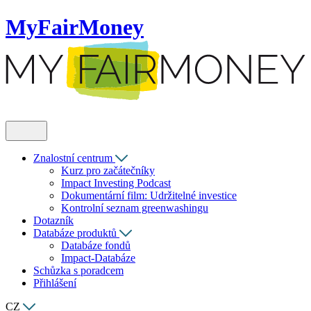
MyFairMoney
Znalostní centrum
Kurz pro začátečníky
Impact Investing Podcast
Dokumentární film: Udržitelné investice
Kontrolní seznam greenwashingu
Dotazník
Databáze produktů
Databáze fondů
Impact-Databáze
Schůzka s poradcem
Přihlášení
CZ