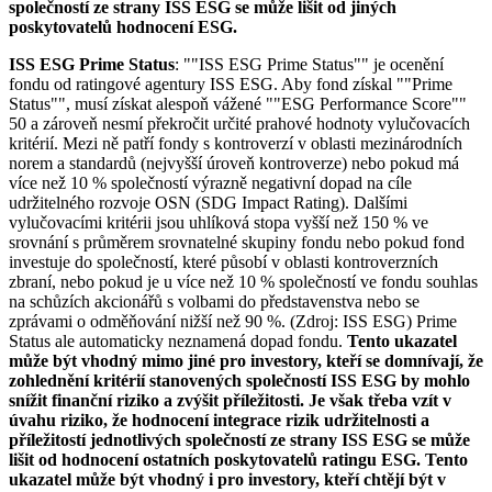
společností ze strany ISS ESG se může lišit od jiných
poskytovatelů hodnocení ESG.
ISS ESG Prime Status
: ""ISS ESG Prime Status"" je ocenění
fondu od ratingové agentury ISS ESG. Aby fond získal ""Prime
Status"", musí získat alespoň vážené ""ESG Performance Score""
50 a zároveň nesmí překročit určité prahové hodnoty vylučovacích
kritérií. Mezi ně patří fondy s kontroverzí v oblasti mezinárodních
norem a standardů (nejvyšší úroveň kontroverze) nebo pokud má
více než 10 % společností výrazně negativní dopad na cíle
udržitelného rozvoje OSN (SDG Impact Rating). Dalšími
vylučovacími kritérii jsou uhlíková stopa vyšší než 150 % ve
srovnání s průměrem srovnatelné skupiny fondu nebo pokud fond
investuje do společností, které působí v oblasti kontroverzních
zbraní, nebo pokud je u více než 10 % společností ve fondu souhlas
na schůzích akcionářů s volbami do představenstva nebo se
zprávami o odměňování nižší než 90 %. (Zdroj: ISS ESG) Prime
Status ale automaticky neznamená dopad fondu.
Tento ukazatel
může být vhodný mimo jiné pro investory, kteří se domnívají, že
zohlednění kritérií stanovených společností ISS ESG by mohlo
snížit finanční riziko a zvýšit příležitosti. Je však třeba vzít v
úvahu riziko, že hodnocení integrace rizik udržitelnosti a
příležitostí jednotlivých společností ze strany ISS ESG se může
lišit od hodnocení ostatních poskytovatelů ratingu ESG. Tento
ukazatel může být vhodný i pro investory, kteří chtějí být v