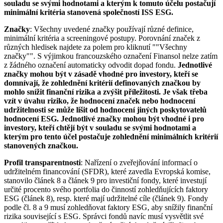
souladu se svými hodnotami a kterým k tomuto účelu postačují
minimální kritéria stanovená společností ISS ESG.
Značky
: Všechny uvedené značky používají různé definice,
minimální kritéria a screeningové postupy. Porovnání značek z
různých hledisek najdete za polem pro kliknutí ""Všechny
značky"". S výjimkou francouzského označení Finansol nelze zatím
z žádného označení automaticky odvodit dopad fondu.
Jednotlivé
značky mohou být v zásadě vhodné pro investory, kteří se
domnívají, že zohlednění kritérií definovaných značkou by
mohlo snížit finanční rizika a zvýšit příležitosti. Je však třeba
vzít v úvahu riziko, že hodnocení značek nebo hodnocení
udržitelnosti se může lišit od hodnocení jiných poskytovatelů
hodnocení ESG. Jednotlivé značky mohou být vhodné i pro
investory, kteří chtějí být v souladu se svými hodnotami a
kterým pro tento účel postačuje zohlednění minimálních kritérií
stanovených značkou.
Profil transparentnosti
: Nařízení o zveřejňování informací o
udržitelném financování (SFDR), které zavedla Evropská komise,
stanovilo článek 8 a článek 9 pro investiční fondy, které investují
určité procento svého portfolia do činností zohledňujících faktory
ESG (článek 8), resp. které mají udržitelné cíle (článek 9). Fondy
podle čl. 8 a 9 musí zohledňovat faktory ESG, aby snížily finanční
rizika související s ESG. Správci fondů navíc musí vysvětlit své