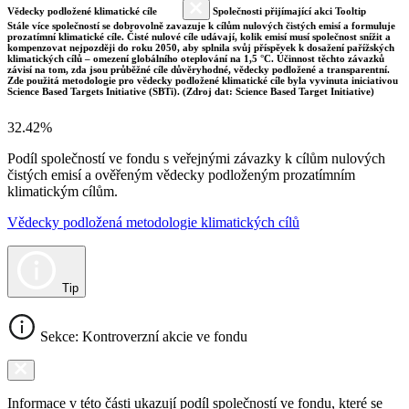
Vědecky podložené klimatické cíle
Společnosti přijímající akci Tooltip
Stále více společností se dobrovolně zavazuje k cílům nulových čistých emisí a formuluje
prozatímní klimatické cíle. Čisté nulové cíle udávají, kolik emisí musí společnost snížit a
kompenzovat nejpozději do roku 2050, aby splnila svůj příspěvek k dosažení pařížských
klimatických cílů – omezení globálního oteplování na 1,5 °C. Účinnost těchto závazků
závisí na tom, zda jsou průběžné cíle důvěryhodné, vědecky podložené a transparentní.
Zde použitá metodologie pro vědecky podložené klimatické cíle byla vyvinuta iniciativou
Science Based Targets Initiative (SBTi). (Zdroj dat: Science Based Target Initiative)
32.42%
Podíl společností ve fondu s veřejnými závazky k cílům nulových
čistých emisí a ověřeným vědecky podloženým prozatímním
klimatickým cílům.
Vědecky podložená metodologie klimatických cílů
Tip
Sekce: Kontroverzní akcie ve fondu
Informace v této části ukazují podíl společností ve fondu, které se