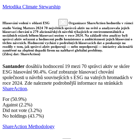
Metodika Climate Stewarship
Hlasování vedení v oblasti ESG
Organizace ShareAction hodnotila v rámci
studie Voting Matters 2024 70 největších správců aktiv na světě a analyzovala jejich
hlasovací chování u 279 akcionářských návrhů týkajících se environmentálních a
sociálních otázek během hlasovací sezóny v roce 2024. Na základě této analýzy byli
správci aktiv seřazeni a hodnoceni podle konzistence a ambicióznosti jejich hlasování o
těchto návrzích. Hodnocení vychází z podrobných hlasovacích dat a poukazuje na
rozdíly v tom, jak správci aktiv podporují — nebo nepodporují — iniciativy akcionářů
zaměřené na zlepšení dopadů firem na naléhavé globální problémy.
(Zdroj dat: ShareAction)
Santander
dosáhl/a hodnocení 19 mezi 70 správci aktiv se skóre
ESG hlasování 90.4%. Graf zobrazuje hlasovací chování
společnosti u návrhů souvisejících s ESG na valných hromadách v
roce 2024. Zde naleznete podrobnější informace na stránkách
ShareAction
.
For (50.9%)
Against (2.2%)
Did not vote (3.2%)
No holdings (43.7%)
ShareAction Methodology