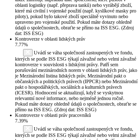
oblasti logistiky (např. přeprava tanků) nebo vyrábějí zboží,
které má civilní i vojenské použití (např. kyslíkové masky pro
piloty), pokud bylo takové zboží speciálně vyvinuto nebo
upraveno pro vojenské použití. Pokud máte dotazy ohledně
údajů o společnostech, obraťte se přímo na ISS ESG. (Zdroj
dat: ISS ESG)
Kontroverze v oblasti lidských práv
7.77%
Uvádí se váha společností zastoupených ve fondu,
kterých se podle ISS ESG týkají závažné nebo velmi závažné
kontroverze v souvislosti s lidskými právy. Patří sem
porušování mezinárodních norem v oblasti lidských práv, jako
je Mezinárodní listina lidských práv, Mezinárodní pakt o
občanských a politických právech (IPPCR) nebo Mezinárodní
pakt o hospodářských, sociálních a kulturních právech
(ICESR). Hodnocení se aktualizují, když se vyskytnou
relevantní nové informace, nebo nejméně jednou ročně.
Pokud máte dotazy ohledně údajů o společnostech, obraťte se
přímo na ISS ESG. (Zdroj dat: ISS ESG)
Kontroverze v oblasti práv pracovníků
7.39%
Uvádí se váha společností zastoupených ve fondu,
kterých se podle ISS ESG týkají závažné nebo velmi závažné