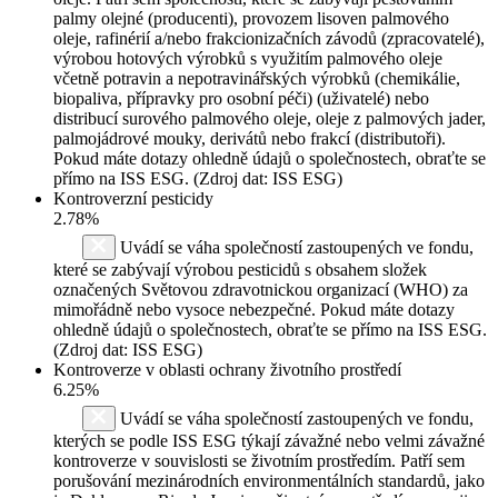
palmy olejné (producenti), provozem lisoven palmového
oleje, rafinérií a/nebo frakcionizačních závodů (zpracovatelé),
výrobou hotových výrobků s využitím palmového oleje
včetně potravin a nepotravinářských výrobků (chemikálie,
biopaliva, přípravky pro osobní péči) (uživatelé) nebo
distribucí surového palmového oleje, oleje z palmových jader,
palmojádrové mouky, derivátů nebo frakcí (distributoři).
Pokud máte dotazy ohledně údajů o společnostech, obraťte se
přímo na ISS ESG. (Zdroj dat: ISS ESG)
Kontroverzní pesticidy
2.78%
Uvádí se váha společností zastoupených ve fondu,
které se zabývají výrobou pesticidů s obsahem složek
označených Světovou zdravotnickou organizací (WHO) za
mimořádně nebo vysoce nebezpečné. Pokud máte dotazy
ohledně údajů o společnostech, obraťte se přímo na ISS ESG.
(Zdroj dat: ISS ESG)
Kontroverze v oblasti ochrany životního prostředí
6.25%
Uvádí se váha společností zastoupených ve fondu,
kterých se podle ISS ESG týkají závažné nebo velmi závažné
kontroverze v souvislosti se životním prostředím. Patří sem
porušování mezinárodních environmentálních standardů, jako