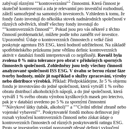
zabývají různými ""kontroverzními"" činnostmi. Která činnost je
skutečně kontroverzní a zda je relevantní pro investiční rozhodnutí,
záleží samozřejmě na samotných investorech. Vzhledem k tomu, že
fondy často investují do několika stovek nadnárodních společností v
různých odvětvích, téměř všechny fondy investují do
""kontroverzních činností"". Pokud jsou pro vás některé z těchto
činností problematické, můžete podle toho zaměřit své investice.
Upozornění: Údaje o kontroverzních činnostech z velké části
poskytuje agentura ISS ESG, která hodnotí udržitelnost. Na základě
spotřebitelského průzkumu jsme většinu definic kontroverzních
aktivit v databázi fondů interpretovali co nejpřísněji.
Rovněž byla
zvolena 0 % míra tolerance pro obrat v příslušných sporných
činnostech společnosti. Zohledněny jsou tedy všechny činnosti
analyzované společností ISS ESG. V úvahu se berou různé fáze
tvorby hodnoty, může jít například o služby zpracování, výroby
nebo distribuce výrobků.
Příklad: Předpokládejme, že 5 % objemu
fondu je investováno do jedné společnosti, která vytváří 1 % svého
obratu distribucí alkoholických nápojů, a do jiné společnosti, která
vytváří 1 % svého obratu výrobou kyslíkových masek pro letectvo,
pak je v databázi uvedeno po 5 % za spornými činnostmi
""Návykové látky (tabák, alkohol)"" a ""Civilní střelné zbraně nebo
vojenské vybavení"". Poskytovatelé fondů mohou definovat jiný
rozsah vyloučení kontroverzních činností nebo získat údaje o
kontroverzních činnostech od různých poskytovatelů ratingu ESG.
Proto se investorům vyplatí porozumět přesné definici vyloučení