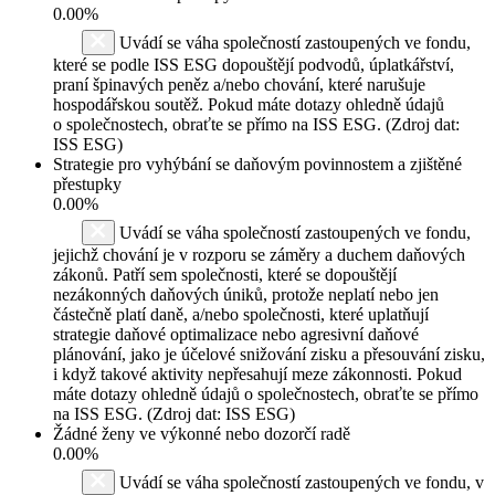
0.00%
Uvádí se váha společností zastoupených ve fondu,
které se podle ISS ESG dopouštějí podvodů, úplatkářství,
praní špinavých peněz a/nebo chování, které narušuje
hospodářskou soutěž. Pokud máte dotazy ohledně údajů
o společnostech, obraťte se přímo na ISS ESG. (Zdroj dat:
ISS ESG)
Strategie pro vyhýbání se daňovým povinnostem a zjištěné
přestupky
0.00%
Uvádí se váha společností zastoupených ve fondu,
jejichž chování je v rozporu se záměry a duchem daňových
zákonů. Patří sem společnosti, které se dopouštějí
nezákonných daňových úniků, protože neplatí nebo jen
částečně platí daně, a/nebo společnosti, které uplatňují
strategie daňové optimalizace nebo agresivní daňové
plánování, jako je účelové snižování zisku a přesouvání zisku,
i když takové aktivity nepřesahují meze zákonnosti. Pokud
máte dotazy ohledně údajů o společnostech, obraťte se přímo
na ISS ESG. (Zdroj dat: ISS ESG)
Žádné ženy ve výkonné nebo dozorčí radě
0.00%
Uvádí se váha společností zastoupených ve fondu, v