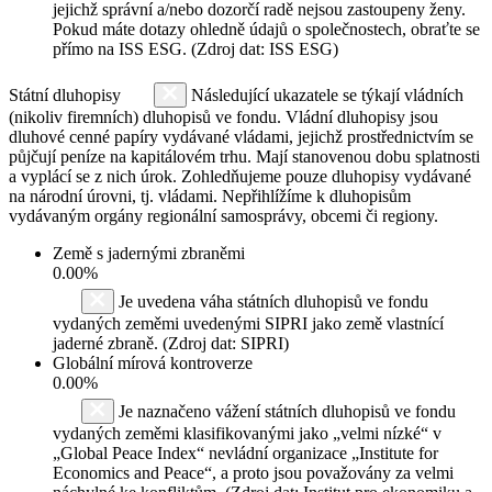
jejichž správní a/nebo dozorčí radě nejsou zastoupeny ženy.
Pokud máte dotazy ohledně údajů o společnostech, obraťte se
přímo na ISS ESG. (Zdroj dat: ISS ESG)
Státní dluhopisy
Následující ukazatele se týkají vládních
(nikoliv firemních) dluhopisů ve fondu. Vládní dluhopisy jsou
dluhové cenné papíry vydávané vládami, jejichž prostřednictvím se
půjčují peníze na kapitálovém trhu. Mají stanovenou dobu splatnosti
a vyplácí se z nich úrok. Zohledňujeme pouze dluhopisy vydávané
na národní úrovni, tj. vládami. Nepřihlížíme k dluhopisům
vydávaným orgány regionální samosprávy, obcemi či regiony.
Země s jadernými zbraněmi
0.00%
Je uvedena váha státních dluhopisů ve fondu
vydaných zeměmi uvedenými SIPRI jako země vlastnící
jaderné zbraně. (Zdroj dat: SIPRI)
Globální mírová kontroverze
0.00%
Je naznačeno vážení státních dluhopisů ve fondu
vydaných zeměmi klasifikovanými jako „velmi nízké“ v
„Global Peace Index“ nevládní organizace „Institute for
Economics and Peace“, a proto jsou považovány za velmi