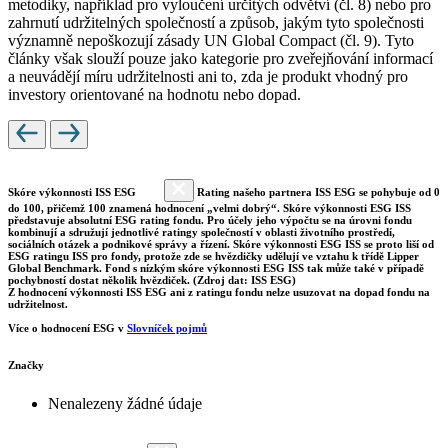
metodiky, například pro vyloučení určitých odvětví (čl. 8) nebo pro
zahrnutí udržitelných společností a způsob, jakým tyto společnosti
významně nepoškozují zásady UN Global Compact (čl. 9). Tyto
články však slouží pouze jako kategorie pro zveřejňování informací
a neuvádějí míru udržitelnosti ani to, zda je produkt vhodný pro
investory orientované na hodnotu nebo dopad.
Skóre výkonnosti ISS ESG
Rating našeho partnera ISS ESG se pohybuje od 0
do 100, přičemž 100 znamená hodnocení „velmi dobrý“. Skóre výkonnosti ESG ISS
představuje absolutní ESG rating fondu. Pro účely jeho výpočtu se na úrovni fondu
kombinují a sdružují jednotlivé ratingy společností v oblasti životního prostředí,
sociálních otázek a podnikové správy a řízení. Skóre výkonnosti ESG ISS se proto liší od
ESG ratingu ISS pro fondy, protože zde se hvězdičky udělují ve vztahu k třídě Lipper
Global Benchmark. Fond s nízkým skóre výkonnosti ESG ISS tak může také v případě
pochybností dostat několik hvězdiček. (Zdroj dat: ISS ESG)
Z hodnocení výkonnosti ISS ESG ani z ratingu fondu nelze usuzovat na dopad fondu na
udržitelnost.
Více o hodnocení ESG v
Slovníček pojmů
Značky
Nenalezeny žádné údaje