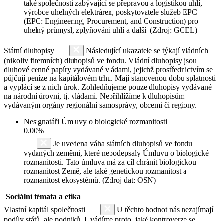
také společnosti zabývající se přepravou a logistikou uhlí,
výrobce uhelných elektráren, poskytovatele služeb EPC
(EPC: Engineering, Procurement, and Construction) pro
uhelný průmysl, zplyňování uhlí a další. (Zdroj: GCEL)
Státní dluhopisy
Následující ukazatele se týkají vládních
(nikoliv firemních) dluhopisů ve fondu. Vládní dluhopisy jsou
dluhové cenné papíry vydávané vládami, jejichž prostřednictvím se
půjčují peníze na kapitálovém trhu. Mají stanovenou dobu splatnosti
a vyplácí se z nich úrok. Zohledňujeme pouze dluhopisy vydávané
na národní úrovni, tj. vládami. Nepřihlížíme k dluhopisům
vydávaným orgány regionální samosprávy, obcemi či regiony.
Nesignatáři Úmluvy o biologické rozmanitosti
0.00%
Je uvedena váha státních dluhopisů ve fondu
vydaných zeměmi, které nepodepsaly Úmluvu o biologické
rozmanitosti. Tato úmluva má za cíl chránit biologickou
rozmanitost Země, ale také genetickou rozmanitost a
rozmanitost ekosystémů. (Zdroj dat: OSN)
Sociální témata a etika
Vlastní kapitál společnosti
U těchto hodnot nás nezajímají
podíly států, ale podniků. Uvádíme proto, jaké kontroverze se