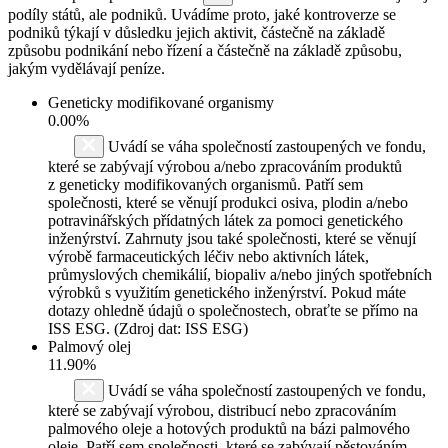
podíly států, ale podniků. Uvádíme proto, jaké kontroverze se
podniků týkají v důsledku jejich aktivit, částečně na základě
způsobu podnikání nebo řízení a částečně na základě způsobu,
jakým vydělávají peníze.
Geneticky modifikované organismy
0.00%
Uvádí se váha společností zastoupených ve fondu,
které se zabývají výrobou a/nebo zpracováním produktů
z geneticky modifikovaných organismů. Patří sem
společnosti, které se věnují produkci osiva, plodin a/nebo
potravinářských přídatných látek za pomoci genetického
inženýrství. Zahrnuty jsou také společnosti, které se věnují
výrobě farmaceutických léčiv nebo aktivních látek,
průmyslových chemikálií, biopaliv a/nebo jiných spotřebních
výrobků s využitím genetického inženýrství. Pokud máte
dotazy ohledně údajů o společnostech, obraťte se přímo na
ISS ESG. (Zdroj dat: ISS ESG)
Palmový olej
11.90%
Uvádí se váha společností zastoupených ve fondu,
které se zabývají výrobou, distribucí nebo zpracováním
palmového oleje a hotových produktů na bázi palmového
oleje. Patří sem společnosti, které se zabývají pěstováním