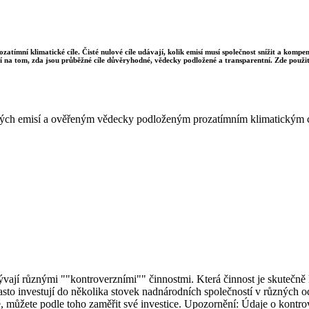
ozatímní klimatické cíle. Čisté nulové cíle udávají, kolik emisí musí společnost snížit a komp
sí na tom, zda jsou průběžné cíle důvěryhodné, vědecky podložené a transparentní. Zde použit
istých emisí a ověřeným vědecky podloženým prozatímním klimatickým 
bývají různými ""kontroverzními"" činnostmi. Která činnost je skutečně k
to investují do několika stovek nadnárodních společností v různých od
ké, můžete podle toho zaměřit své investice. Upozornění: Údaje o kontro