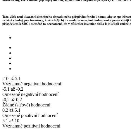
Toto však není ukazatel skutečného dopadu nebo příspěvku fondu k tomu, aby se společnosti
zvláště vhodný pro investory, kteří chtějí být v souladu se svými hodnotami a proto chtějí 
příspěvkem k SDG; nicméně to neznamená, že v důsledku investice došlo k jakékoli změně c
-10 až 5.1
Významné negativní hodnocení
-5,1 až -0,2
Omezené negativní hodnocení
-0,2 až 0,2
Žádné (síťové) hodnocení
0,2 až 5,1
Omezené pozitivní hodnocení
5.1 až 10
Významné pozitivní hodnocení