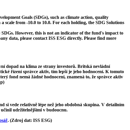
velopment Goals (SDGs), such as climate action, quality
 a scale from -10.0 to 10.0. For each holding, the SDG Solutions
 SDGs. However, this is not an indicator of the fund's impact to
ny data, please contact ISS ESG directly. Please find more
ivní dopad na klima ze strany investorů. Britská nevládní
tické řízení správce aktiv, tím lepší je jeho hodnocení. K tomuto
ěkterý fond nemá žádné hodnocení, znamená to, že správce aktiv
ap)
d si vede relativně lépe než jeho obdobná skupina. V detailním
 učinil udržitelnějšími v budoucnu.
osář
. (Zdroj dat: ISS ESG)