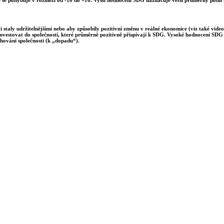
 staly udržitelnějšími nebo aby způsobily pozitivní změnu v reálné ekonomice (viz také video
investovat do společností, které průměrně pozitivně přispívají k SDG. Vysoké hodnocení SDG m
hování společnosti (k „dopadu“).