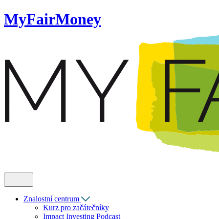
MyFairMoney
Znalostní centrum
Kurz pro začátečníky
Impact Investing Podcast