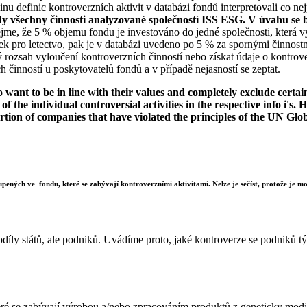
u definic kontroverzních aktivit v databázi fondů interpretovali co nej
dy všechny činnosti analyzované společností ISS ESG. V úvahu se b
jme, že 5 % objemu fondu je investováno do jedné společnosti, která vy
k pro letectvo, pak je v databázi uvedeno po 5 % za spornými činnostm
rozsah vyloučení kontroverzních činností nebo získat údaje o kontrov
 činností u poskytovatelů fondů a v případě nejasností se zeptat.
want to be in line with their values and completely exclude certain c
 of the individual controversial activities in the respective info i'
ortion of companies that have violated the principles of the UN Glo
upených ve fondu, které se zabývají kontroverzními aktivitami. Nelze je sečíst, protože je mož
díly států, ale podniků. Uvádíme proto, jaké kontroverze se podniků týk
ré se zabývají výrobou a/nebo zpracováním produktů z geneticky modif