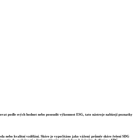
stovat podle svých hodnot nebo posoudit výkonnost ESG, tato nástroje nabízejí poznatky
voda nebo kvalitní vzdělání. Skóre je vypočítáno jako vážený průměr skóre řešení SDG
nvestic do společností s čistě pozitivním příspěvkem k řešením sladěným s SDG.