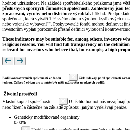
hodnotí udržitelnost. Na základě spotřebitelského průzkumu jsme většin
příslušných sporných činnostech společnosti. Zohledněny jsou te
zpracování, výroby nebo distribuce výrobků.
Příklad: Předpokláde
společnosti, která vytváří 1 % svého obratu výrobou kyslíkových mase
nebo vojenské vybavení"". Poskytovatelé fondů mohou definovat jiný 
investorům vyplatí porozumět přesné definici vyloučení kontroverzních
These indicators may be suitable for, among others, investors who 
religious reasons. You will find full transparency on the definition
relevant for investors who believe that, for example, a high prop
Podíl kontroverzních společností ve fondu
Čísla udávají podíl společností zasto
jednou. Celkový objem proto může být nižší než součet uvedených podílů.
Životní prostředí
Vlastní kapitál společnosti
U těchto hodnot nás nezajímají po
nebo řízení a částečně na základě způsobu, jakým vydělávají peníze.
Geneticky modifikované organismy
0.00%
Uvádí se váha společností zastoupených ve fondu, kte