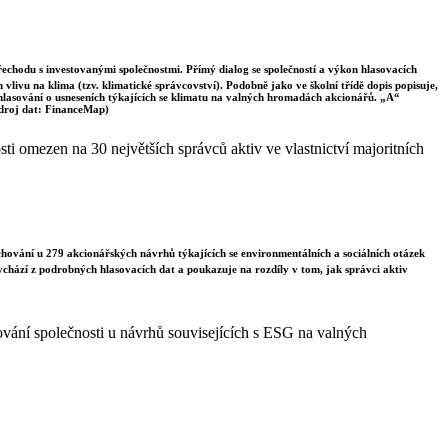
řechodu s investovanými společnostmi. Přímý dialog se společností a výkon hlasovacích
vlivu na klima (tzv. klimatické správcovství). Podobně jako ve školní třídě dopis popisuje,
 hlasování o usneseních týkajících se klimatu na valných hromadách akcionářů. „A“
Zdroj dat: FinanceMap)
i omezen na 30 největších správců aktiv ve vlastnictví majoritních
chování u 279 akcionářských návrhů týkajících se environmentálních a sociálních otázek
vychází z podrobných hlasovacích dat a poukazuje na rozdíly v tom, jak správci aktiv
vání společnosti u návrhů souvisejících s ESG na valných