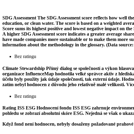
SDG Assessment
The SDG Assessment score reflects how well the
education, or clean water. The score is based on a weighted aver
Score sums its highest positive and lowest negative impact on th
A higher SDG Assessment score indicates a greater average share o
have made companies more sustainable or to make them more susta
information about the methodology in the glossary. (Data source
Bez ratingu
Climate Stewardship
Přímý dialog se společností a výkon hlasova
organizace InfluenceMap hodnotila velké správce aktiv z hlediska j
účelu byly použity jak údaje společnosti, tak externí údaje. Ho
zatím nebyl hodnocen z důvodu jeho relativně malé velikosti. Ví
Bez ratingu
Rating ISS ESG
Hodnocení fondu ISS ESG zahrnuje environmentál
pohledu se zobrazí absolutní skóre ESG. Nejedná se však o ukazate
Když fond není hodnocen, nebyly dosaženy požadované prahové 