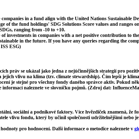
 companies in a fund align with the United Nations Sustainable De
age of the fund holdings' SDG Solutions Score values and ranges on
e SDGs, ranging from -10 to +10.
f investments in companies with a net positive contribution to the
inable in the future. If you have any queries regarding the compa
: ISS ESG)
cích práv se ukázal jako jedna z nejúčinnějších strategií pro pozit
ejich vlivu na klima (tzv. climate stewardship). Čím lepší je klima
dnocení je stejné pro všechny fondy daného správce aktiv. Pokud n
ce informací naleznete ve slovníčku pojmů. (Zdroj dat: InfluenceM
ní, sociální a podnikové faktory. Více hvězdiček znamená, že fon
le vlivu fondu, který by učinil společnosti udržitelnějšími nebo je
hodnoty pro hodnocení. Další informace o metodice naleznete v
gl