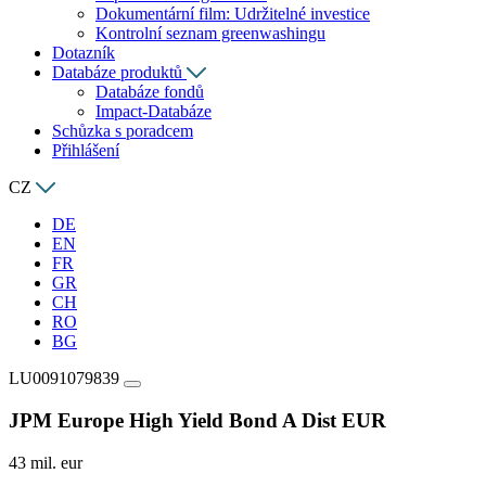
Dokumentární film: Udržitelné investice
Kontrolní seznam greenwashingu
Dotazník
Databáze produktů
Databáze fondů
Impact-Databáze
Schůzka s poradcem
Přihlášení
CZ
DE
EN
FR
GR
CH
RO
BG
LU0091079839
JPM Europe High Yield Bond A Dist EUR
43 mil. eur