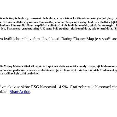
sté nule tím, že budou prosazovat obchodní operace šetrné ke klimatu a důvěryhodné plány p
a. Britská nevládní organizace FinanceMap ohodnotila správce velkých aktiv z hlediska jejich 
dohodou o klimatu. Patří sem například ovlivňování obchodního modelu, eskalační strategie a
odou, F znamená „nedostatečný“. K tomu byla použita jak firemní data, tak externí data. (
kvůli jeho relativně malé velikosti. Rating FinanceMap je v současnost
e Voting Matters 2024 70 největších správců aktiv na světě a analyzovala jejich hlasovací 
 hodnoceni podle konzistence a ambicióznosti jejich hlasování o těchto návrzích. Hodnocení 
na naléhavé globální problémy.
vci aktiv se skóre ESG hlasování 14.9%. Graf zobrazuje hlasovací cho
ánkách
ShareAction
.