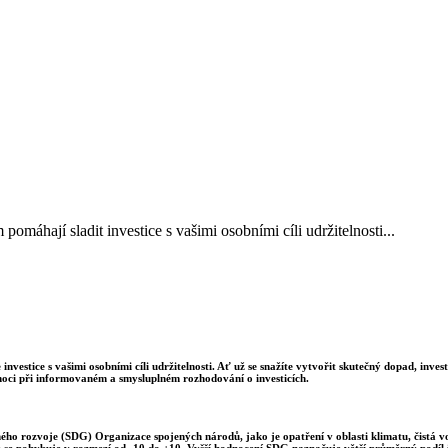
áhají sladit investice s vašimi osobními cíli udržitelnosti...
estice s vašimi osobními cíli udržitelnosti. Ať už se snažíte vytvořit skutečný dopad, inve
ci při informovaném a smysluplném rozhodování o investicích.
lného rozvoje (SDG) Organizace spojených národů, jako je opatření v oblasti klimatu, čistá 
e se pohybuje v rozmezí od -10 do +10. Vyšší hodnocení SDG naznačuje větší průměrný podíl i