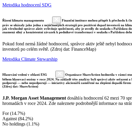
Metodika hodnocení SDG
Řízení klimatu managementu
Finanční instituce mohou přispět k přechodu k či
práv se ukázaly jako jedna z nejúčinnějších strategií pro pozitivní dopad investorů na klim
jak věrohodně správce aktiv ovlivňuje společnosti, aby je uvedly do souladu s Pařížskou 
znamená silný a konzistentní závazek k podnikové transformaci v souladu s Pařížskou doh
Pokud fond nemá žádné hodnocení, správce aktiv ještě nebyl hodnocen 
investorů po celém světě. (Zdroj dat: FinanceMap)
Metodika Climate Stewarship
Hlasování vedení v oblasti ESG
Organizace ShareAction hodnotila v rámci studi
během hlasovací sezóny v roce 2024. Na základě této analýzy byli správci aktiv seřazeni a
podporují — nebo nepodporují — iniciativy akcionářů zaměřené na zlepšení dopadů firem 
(Zdroj dat: ShareAction)
J.P. Morgan Asset Management
dosáhl/a hodnocení 62 mezi 70 sprá
hromadách v roce 2024. Zde naleznete podrobnější informace na str
For (14.7%)
Against (84.2%)
No holdings (1.1%)