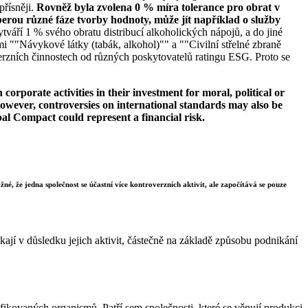
přísněji.
Rovněž byla zvolena 0 % míra tolerance pro obrat v
erou různé fáze tvorby hodnoty, může jít například o služby
tváří 1 % svého obratu distribucí alkoholických nápojů, a do jiné
i ""Návykové látky (tabák, alkohol)"" a ""Civilní střelné zbraně
erzních činnostech od různých poskytovatelů ratingu ESG. Proto se
orporate activities in their investment for moral, political or
s. However, controversies on international standards may also be
bal Compact could represent a financial risk.
né, že jedna společnost se účastní více kontroverzních aktivit, ale započítává se pouze
ají v důsledku jejich aktivit, částečně na základě způsobu podnikání
ikovaných organismů. Patří sem společnosti, které se věnují produkci