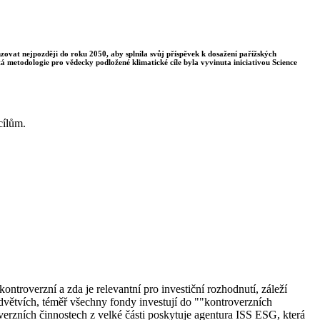
enzovat nejpozději do roku 2050, aby splnila svůj příspěvek k dosažení pařížských
á metodologie pro vědecky podložené klimatické cíle byla vyvinuta iniciativou Science
cílům.
ontroverzní a zda je relevantní pro investiční rozhodnutí, záleží
větvích, téměř všechny fondy investují do ""kontroverzních
verzních činnostech z velké části poskytuje agentura ISS ESG, která