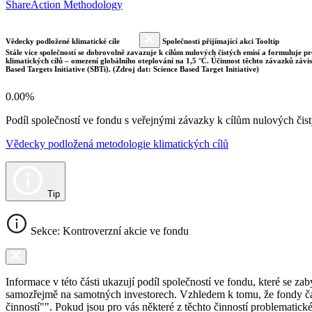
ShareAction Methodology
Vědecky podložené klimatické cíle
Společnosti přijímající akci Tooltip
Stále více společností se dobrovolně zavazuje k cílům nulových čistých emisí a formuluje pr
klimatických cílů – omezení globálního oteplování na 1,5 °C. Účinnost těchto závazků závi
Based Targets Initiative (SBTi). (Zdroj dat: Science Based Target Initiative)
0.00%
Podíl společností ve fondu s veřejnými závazky k cílům nulových č
Vědecky podložená metodologie klimatických cílů
Tip
Sekce: Kontroverzní akcie ve fondu
Informace v této části ukazují podíl společností ve fondu, které se za
samozřejmě na samotných investorech. Vzhledem k tomu, že fondy čas
činností"". Pokud jsou pro vás některé z těchto činností problematic