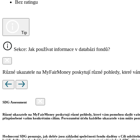
Bez ratingu
Tip
Sekce: Jak používat informace v databázi fondů?
Různé ukazatele na MyFairMoney poskytují různé pohledy, které vám pom
SDG Assessment
Různé ukazatele na MyFairMoney poskytují různé pohledy, které vám pomohou sladit vaše inv
přizpůsobené vašim konkrétním cílům. Porozumění účelu každého ukazatele vám může pomo
Hodnocení SDG posuzuje, jak dobře jsou základní společnosti fondu sladěny s Cíli udržite
každé držby, které odráží její nejvýznamnější pozitivní a negativní příspěvky k SDG. Skór