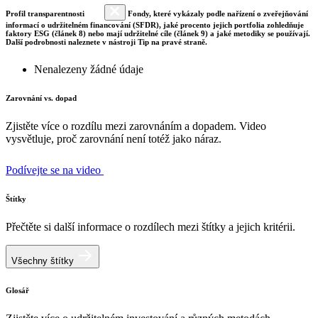
Profil transparentnosti
Fondy, které vykázaly podle nařízení o zveřejňování
informací o udržitelném financování (SFDR), jaké procento jejich portfolia zohledňuje
faktory ESG (článek 8) nebo mají udržitelné cíle (článek 9) a jaké metodiky se používají.
Další podrobnosti naleznete v nástroji Tip na pravé straně.
Nenalezeny žádné údaje
Zarovnání vs. dopad
Zjistěte více o rozdílu mezi zarovnáním a dopadem. Video
vysvětluje, proč zarovnání není totéž jako náraz.
Podívejte se na video
Štítky
Přečtěte si další informace o rozdílech mezi štítky a jejich kritérii.
Všechny štítky
Glosář