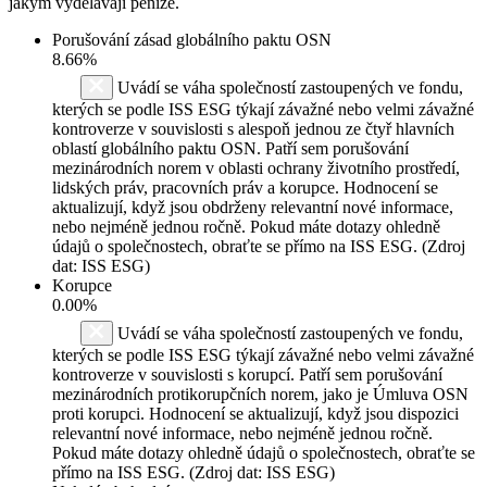
jakým vydělávají peníze.
Porušování zásad globálního paktu OSN
8.66%
Uvádí se váha společností zastoupených ve fondu,
kterých se podle ISS ESG týkají závažné nebo velmi závažné
kontroverze v souvislosti s alespoň jednou ze čtyř hlavních
oblastí globálního paktu OSN. Patří sem porušování
mezinárodních norem v oblasti ochrany životního prostředí,
lidských práv, pracovních práv a korupce. Hodnocení se
aktualizují, když jsou obdrženy relevantní nové informace,
nebo nejméně jednou ročně. Pokud máte dotazy ohledně
údajů o společnostech, obraťte se přímo na ISS ESG. (Zdroj
dat: ISS ESG)
Korupce
0.00%
Uvádí se váha společností zastoupených ve fondu,
kterých se podle ISS ESG týkají závažné nebo velmi závažné
kontroverze v souvislosti s korupcí. Patří sem porušování
mezinárodních protikorupčních norem, jako je Úmluva OSN
proti korupci. Hodnocení se aktualizují, když jsou dispozici
relevantní nové informace, nebo nejméně jednou ročně.
Pokud máte dotazy ohledně údajů o společnostech, obraťte se
přímo na ISS ESG. (Zdroj dat: ISS ESG)