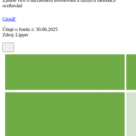
Zjistěte více o udržitelném investování a různých metodách
oceňování
Glosář
Údaje o fondu z: 30.06.2025
Zdroj: Lipper