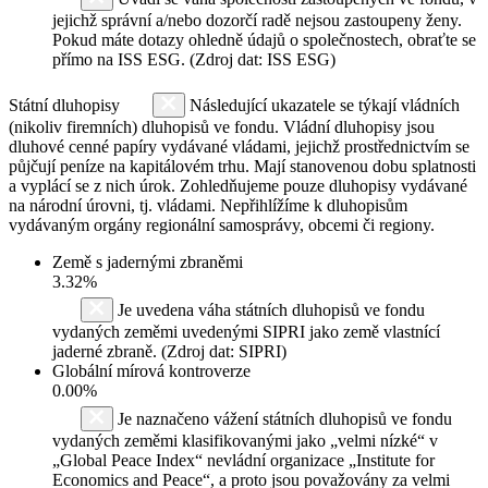
jejichž správní a/nebo dozorčí radě nejsou zastoupeny ženy.
Pokud máte dotazy ohledně údajů o společnostech, obraťte se
přímo na ISS ESG. (Zdroj dat: ISS ESG)
Státní dluhopisy
Následující ukazatele se týkají vládních
(nikoliv firemních) dluhopisů ve fondu. Vládní dluhopisy jsou
dluhové cenné papíry vydávané vládami, jejichž prostřednictvím se
půjčují peníze na kapitálovém trhu. Mají stanovenou dobu splatnosti
a vyplácí se z nich úrok. Zohledňujeme pouze dluhopisy vydávané
na národní úrovni, tj. vládami. Nepřihlížíme k dluhopisům
vydávaným orgány regionální samosprávy, obcemi či regiony.
Země s jadernými zbraněmi
3.32%
Je uvedena váha státních dluhopisů ve fondu
vydaných zeměmi uvedenými SIPRI jako země vlastnící
jaderné zbraně. (Zdroj dat: SIPRI)
Globální mírová kontroverze
0.00%
Je naznačeno vážení státních dluhopisů ve fondu
vydaných zeměmi klasifikovanými jako „velmi nízké“ v
„Global Peace Index“ nevládní organizace „Institute for
Economics and Peace“, a proto jsou považovány za velmi