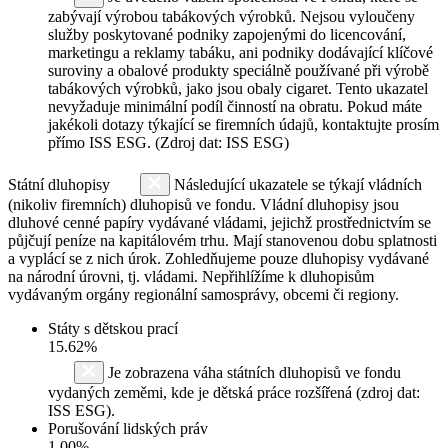
zabývají výrobou tabákových výrobků. Nejsou vyloučeny
služby poskytované podniky zapojenými do licencování,
marketingu a reklamy tabáku, ani podniky dodávající klíčové
suroviny a obalové produkty speciálně používané při výrobě
tabákových výrobků, jako jsou obaly cigaret. Tento ukazatel
nevyžaduje minimální podíl činností na obratu. Pokud máte
jakékoli dotazy týkající se firemních údajů, kontaktujte prosím
přímo ISS ESG. (Zdroj dat: ISS ESG)
Státní dluhopisy
Následující ukazatele se týkají vládních
(nikoliv firemních) dluhopisů ve fondu. Vládní dluhopisy jsou
dluhové cenné papíry vydávané vládami, jejichž prostřednictvím se
půjčují peníze na kapitálovém trhu. Mají stanovenou dobu splatnosti
a vyplácí se z nich úrok. Zohledňujeme pouze dluhopisy vydávané
na národní úrovni, tj. vládami. Nepřihlížíme k dluhopisům
vydávaným orgány regionální samosprávy, obcemi či regiony.
Státy s dětskou prací
15.62%
Je zobrazena váha státních dluhopisů ve fondu
vydaných zeměmi, kde je dětská práce rozšířená (zdroj dat:
ISS ESG).
Porušování lidských práv
1.00%