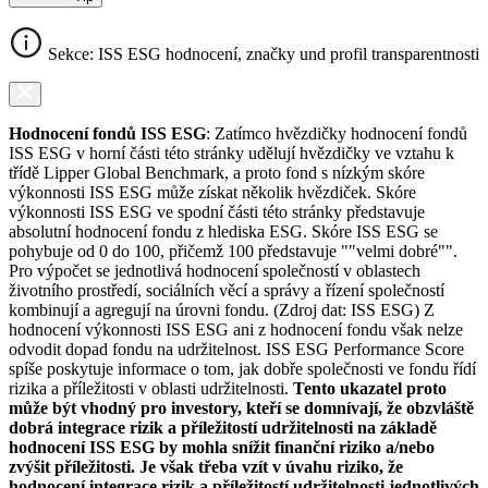
Sekce: ISS ESG hodnocení, značky und profil transparentnosti
Hodnocení fondů ISS ESG
: Zatímco hvězdičky hodnocení fondů
ISS ESG v horní části této stránky udělují hvězdičky ve vztahu k
třídě Lipper Global Benchmark, a proto fond s nízkým skóre
výkonnosti ISS ESG může získat několik hvězdiček. Skóre
výkonnosti ISS ESG ve spodní části této stránky představuje
absolutní hodnocení fondu z hlediska ESG. Skóre ISS ESG se
pohybuje od 0 do 100, přičemž 100 představuje ""velmi dobré"".
Pro výpočet se jednotlivá hodnocení společností v oblastech
životního prostředí, sociálních věcí a správy a řízení společností
kombinují a agregují na úrovni fondu. (Zdroj dat: ISS ESG) Z
hodnocení výkonnosti ISS ESG ani z hodnocení fondu však nelze
odvodit dopad fondu na udržitelnost. ISS ESG Performance Score
spíše poskytuje informace o tom, jak dobře společnosti ve fondu řídí
rizika a příležitosti v oblasti udržitelnosti.
Tento ukazatel proto
může být vhodný pro investory, kteří se domnívají, že obzvláště
dobrá integrace rizik a příležitostí udržitelnosti na základě
hodnocení ISS ESG by mohla snížit finanční riziko a/nebo
zvýšit příležitosti. Je však třeba vzít v úvahu riziko, že
hodnocení integrace rizik a příležitostí udržitelnosti jednotlivých