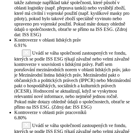
takže zahrnuje například také společnosti, které působí v
oblasti logistiky (např. přeprava tanků) nebo vyrábějí zboží,
které má civilní i vojenské použití (např. kyslíkové masky pro
piloty), pokud bylo takové zboží speciálně vyvinuto nebo
upraveno pro vojenské použití. Pokud máte dotazy ohledně
údajů o společnostech, obraťte se přímo na ISS ESG. (Zdroj
dat: ISS ESG)
Kontroverze v oblasti lidských práv
6.91%
Uvádí se váha společností zastoupených ve fondu,
kterých se podle ISS ESG týkají závažné nebo velmi závažné
kontroverze v souvislosti s lidskými právy. Patří sem
porušování mezinárodních norem v oblasti lidských práv, jako
je Mezinárodní listina lidských práv, Mezinárodní pakt o
občanských a politických právech (IPPCR) nebo Mezinárodní
pakt o hospodářských, sociálních a kulturních právech
(ICESR). Hodnocení se aktualizují, když se vyskytnou
relevantní nové informace, nebo nejméně jednou ročně.
Pokud máte dotazy ohledně údajů o společnostech, obraťte se
přímo na ISS ESG. (Zdroj dat: ISS ESG)
Kontroverze v oblasti práv pracovníků
6.80%
Uvádí se váha společností zastoupených ve fondu,
kterých se podle ISS ESG týkají závažné nebo velmi závažné