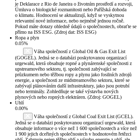
je Deklarace z Rio de Janeira o životním prostředí a rozvoji,
Úmluva o biologické rozmanitosti nebo Pařížská dohoda
o klimatu. Hodnocení se aktualizují, když se vyskytnou
relevantní nové informace, nebo nejméně jednou ročně.
Pokud máte dotazy ohledně údajů o společnostech, obraťte se
přímo na ISS ESG. (Zdroj dat: ISS ESG)
Ropa a plyn
0.05%
Váha společností z Global Oil & Gas Exit List
(GOGEL). Jedná se o databázi poskytovanou organizací
urgewald, která obsahuje ropné a plynárenské společnosti z
upstreamového sektoru, tj. společnosti zabývající se
průzkumem nebo těžbou ropy a plynu jako fosilních zdrojů
energie, a společnosti ze midstreamového sektoru, které se
zabývají plánováním další infrastruktury, jako jsou potrubí
nebo terminály. Zohledňuje se také výstavba nových
plynových nebo ropných elektráren. (Zdroj: GOGEL)
Uhlí
0.00%
Váha společností z Global Coal Exit List (GCEL).
Jedná se o databázi poskytovanou organizací urgewald, která
obsahuje informace o více než 1 600 společnostech a více než
1 900 jejich dceřiných společnostech v hodnotovém řetězci
uhlí. Zahrnuje nejen těžbu uhlí a výrobu energie z uhlí, ale