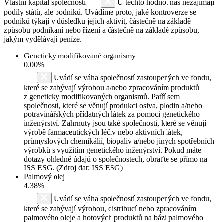
Vlastní kapitál společnosti
U těchto hodnot nás nezajímají
podíly států, ale podniků. Uvádíme proto, jaké kontroverze se
podniků týkají v důsledku jejich aktivit, částečně na základě
způsobu podnikání nebo řízení a částečně na základě způsobu,
jakým vydělávají peníze.
Geneticky modifikované organismy
0.00%
Uvádí se váha společností zastoupených ve fondu,
které se zabývají výrobou a/nebo zpracováním produktů
z geneticky modifikovaných organismů. Patří sem
společnosti, které se věnují produkci osiva, plodin a/nebo
potravinářských přídatných látek za pomoci genetického
inženýrství. Zahrnuty jsou také společnosti, které se věnují
výrobě farmaceutických léčiv nebo aktivních látek,
průmyslových chemikálií, biopaliv a/nebo jiných spotřebních
výrobků s využitím genetického inženýrství. Pokud máte
dotazy ohledně údajů o společnostech, obraťte se přímo na
ISS ESG. (Zdroj dat: ISS ESG)
Palmový olej
4.38%
Uvádí se váha společností zastoupených ve fondu,
které se zabývají výrobou, distribucí nebo zpracováním
palmového oleje a hotových produktů na bázi palmového