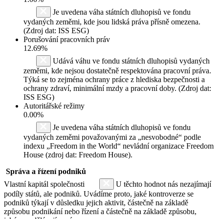
Je uvedena váha státních dluhopisů ve fondu
vydaných zeměmi, kde jsou lidská práva přísně omezena.
(Zdroj dat: ISS ESG)
Porušování pracovních práv
12.69%
Udává váhu ve fondu státních dluhopisů vydaných
zeměmi, kde nejsou dostatečně respektována pracovní práva.
Týká se to zejména ochrany práce z hlediska bezpečnosti a
ochrany zdraví, minimální mzdy a pracovní doby. (Zdroj dat:
ISS ESG)
Autoritářské režimy
0.00%
Je uvedena váha státních dluhopisů ve fondu
vydaných zeměmi považovanými za „nesvobodné“ podle
indexu „Freedom in the World“ nevládní organizace Freedom
House (zdroj dat: Freedom House).
Správa a řízení podniků
Vlastní kapitál společnosti
U těchto hodnot nás nezajímají
podíly států, ale podniků. Uvádíme proto, jaké kontroverze se
podniků týkají v důsledku jejich aktivit, částečně na základě
způsobu podnikání nebo řízení a částečně na základě způsobu,