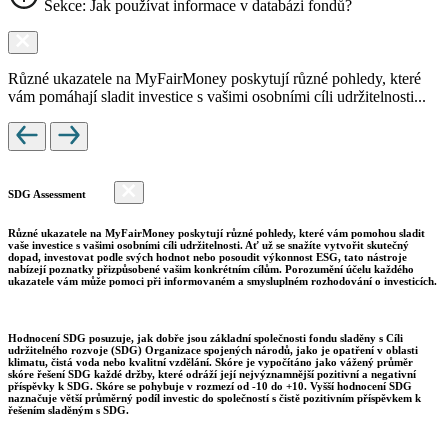
Sekce: Jak používat informace v databázi fondů?
Různé ukazatele na MyFairMoney poskytují různé pohledy, které
vám pomáhají sladit investice s vašimi osobními cíli udržitelnosti...
SDG Assessment
Různé ukazatele na MyFairMoney poskytují různé pohledy, které vám pomohou sladit
vaše investice s vašimi osobními cíli udržitelnosti. Ať už se snažíte vytvořit skutečný
dopad, investovat podle svých hodnot nebo posoudit výkonnost ESG, tato nástroje
nabízejí poznatky přizpůsobené vašim konkrétním cílům. Porozumění účelu každého
ukazatele vám může pomoci při informovaném a smysluplném rozhodování o investicích.
Hodnocení SDG posuzuje, jak dobře jsou základní společnosti fondu sladěny s Cíli
udržitelného rozvoje (SDG) Organizace spojených národů, jako je opatření v oblasti
klimatu, čistá voda nebo kvalitní vzdělání. Skóre je vypočítáno jako vážený průměr
skóre řešení SDG každé držby, které odráží její nejvýznamnější pozitivní a negativní
příspěvky k SDG. Skóre se pohybuje v rozmezí od -10 do +10. Vyšší hodnocení SDG
naznačuje větší průměrný podíl investic do společností s čistě pozitivním příspěvkem k
řešením sladěným s SDG.