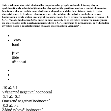
Toto však není ukazatel skutečného dopadu nebo příspěvku fondu k tomu, aby se
společnosti staly udržitelnějšími nebo aby způsobily pozitivní změnu v reálné ekonomice
(viz také video o rozdílu mezi sladěním a dopadem v dolní části této stránky). Tento
ukazatel může být zvláště vhodný pro investory, kteří chtějí být v souladu se svými
hodnotami a proto chtějí investovat do společností, které průměrně pozitivně přispívají k
SDG. Vysoké hodnocení SDG může pomoci zajistit, že se investice průměrně uskutečňují
do společností s čistě pozitivním příspěvkem k SDG; nicméně to neznamená, že v důsledku
investice došlo k jakékoli změně chování společnosti (k „dopadu“).
Tento
fond
je ve
třídě
účinnosti
-10 až 5.1
Významné negativní hodnocení
-5,1 až -0,2
Omezené negativní hodnocení
-0,2 až 0,2
Žádné (síťové) hodnocení