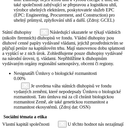
také společnosti zabývající se přepravou a logistikou uhlí,
výrobce uhelných elektráren, poskytovatele služeb EPC
(EPC: Engineering, Procurement, and Construction) pro
uhelný průmysl, zplyňování uhlí a další. (Zdroj: GCEL)
Státní dluhopisy
Následující ukazatele se týkají vládních
(nikoliv firemních) dluhopisů ve fondu. Vládní dluhopisy jsou
dluhové cenné papíry vydávané vládami, jejichž prostřednictvím se
půjčují peníze na kapitálovém trhu. Mají stanovenou dobu splatnosti
a vyplácí se z nich úrok. Zohledňujeme pouze dluhopisy vydávané
na národní úrovni, tj. vládami. Nepřihlížíme k dluhopisům
vydávaným orgány regionální samosprávy, obcemi či regiony.
Nesignatáři Úmluvy o biologické rozmanitosti
0.00%
Je uvedena váha státních dluhopisů ve fondu
vydaných zeměmi, které nepodepsaly Úmluvu o biologické
rozmanitosti. Tato úmluva má za cíl chránit biologickou
rozmanitost Země, ale také genetickou rozmanitost a
rozmanitost ekosystémů. (Zdroj dat: OSN)
Sociální témata a etika
Vlastní kapitál společnosti
U těchto hodnot nás nezajímají