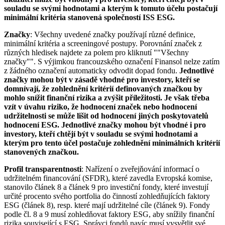
souladu se svými hodnotami a kterým k tomuto účelu postačují
minimální kritéria stanovená společností ISS ESG.
Značky
: Všechny uvedené značky používají různé definice,
minimální kritéria a screeningové postupy. Porovnání značek z
různých hledisek najdete za polem pro kliknutí ""Všechny
značky"". S výjimkou francouzského označení Finansol nelze zatím
z žádného označení automaticky odvodit dopad fondu.
Jednotlivé
značky mohou být v zásadě vhodné pro investory, kteří se
domnívají, že zohlednění kritérií definovaných značkou by
mohlo snížit finanční rizika a zvýšit příležitosti. Je však třeba
vzít v úvahu riziko, že hodnocení značek nebo hodnocení
udržitelnosti se může lišit od hodnocení jiných poskytovatelů
hodnocení ESG. Jednotlivé značky mohou být vhodné i pro
investory, kteří chtějí být v souladu se svými hodnotami a
kterým pro tento účel postačuje zohlednění minimálních kritérií
stanovených značkou.
Profil transparentnosti
: Nařízení o zveřejňování informací o
udržitelném financování (SFDR), které zavedla Evropská komise,
stanovilo článek 8 a článek 9 pro investiční fondy, které investují
určité procento svého portfolia do činností zohledňujících faktory
ESG (článek 8), resp. které mají udržitelné cíle (článek 9). Fondy
podle čl. 8 a 9 musí zohledňovat faktory ESG, aby snížily finanční
rizika související s ESG. Správci fondů navíc musí vysvětlit své