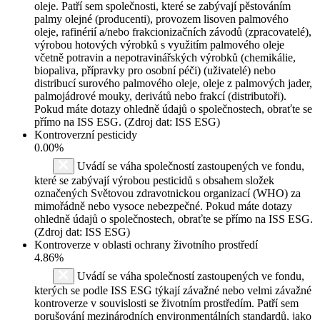
oleje. Patří sem společnosti, které se zabývají pěstováním
palmy olejné (producenti), provozem lisoven palmového
oleje, rafinérií a/nebo frakcionizačních závodů (zpracovatelé),
výrobou hotových výrobků s využitím palmového oleje
včetně potravin a nepotravinářských výrobků (chemikálie,
biopaliva, přípravky pro osobní péči) (uživatelé) nebo
distribucí surového palmového oleje, oleje z palmových jader,
palmojádrové mouky, derivátů nebo frakcí (distributoři).
Pokud máte dotazy ohledně údajů o společnostech, obraťte se
přímo na ISS ESG. (Zdroj dat: ISS ESG)
Kontroverzní pesticidy
0.00%
Uvádí se váha společností zastoupených ve fondu,
které se zabývají výrobou pesticidů s obsahem složek
označených Světovou zdravotnickou organizací (WHO) za
mimořádně nebo vysoce nebezpečné. Pokud máte dotazy
ohledně údajů o společnostech, obraťte se přímo na ISS ESG.
(Zdroj dat: ISS ESG)
Kontroverze v oblasti ochrany životního prostředí
4.86%
Uvádí se váha společností zastoupených ve fondu,
kterých se podle ISS ESG týkají závažné nebo velmi závažné
kontroverze v souvislosti se životním prostředím. Patří sem
porušování mezinárodních environmentálních standardů, jako