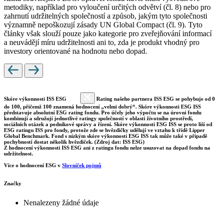
metodiky, například pro vyloučení určitých odvětví (čl. 8) nebo pro
zahrnutí udržitelných společností a způsob, jakým tyto společnosti
významně nepoškozují zásady UN Global Compact (čl. 9). Tyto
články však slouží pouze jako kategorie pro zveřejňování informací
a neuvádějí míru udržitelnosti ani to, zda je produkt vhodný pro
investory orientované na hodnotu nebo dopad.
Skóre výkonnosti ISS ESG
Rating našeho partnera ISS ESG se pohybuje od 0
do 100, přičemž 100 znamená hodnocení „velmi dobrý“. Skóre výkonnosti ESG ISS
představuje absolutní ESG rating fondu. Pro účely jeho výpočtu se na úrovni fondu
kombinují a sdružují jednotlivé ratingy společností v oblasti životního prostředí,
sociálních otázek a podnikové správy a řízení. Skóre výkonnosti ESG ISS se proto liší od
ESG ratingu ISS pro fondy, protože zde se hvězdičky udělují ve vztahu k třídě Lipper
Global Benchmark. Fond s nízkým skóre výkonnosti ESG ISS tak může také v případě
pochybností dostat několik hvězdiček. (Zdroj dat: ISS ESG)
Z hodnocení výkonnosti ISS ESG ani z ratingu fondu nelze usuzovat na dopad fondu na
udržitelnost.
Více o hodnocení ESG v
Slovníček pojmů
Značky
Nenalezeny žádné údaje