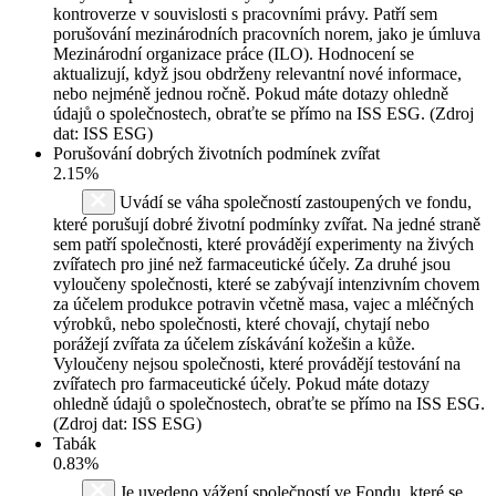
kontroverze v souvislosti s pracovními právy. Patří sem
porušování mezinárodních pracovních norem, jako je úmluva
Mezinárodní organizace práce (ILO). Hodnocení se
aktualizují, když jsou obdrženy relevantní nové informace,
nebo nejméně jednou ročně. Pokud máte dotazy ohledně
údajů o společnostech, obraťte se přímo na ISS ESG. (Zdroj
dat: ISS ESG)
Porušování dobrých životních podmínek zvířat
2.15%
Uvádí se váha společností zastoupených ve fondu,
které porušují dobré životní podmínky zvířat. Na jedné straně
sem patří společnosti, které provádějí experimenty na živých
zvířatech pro jiné než farmaceutické účely. Za druhé jsou
vyloučeny společnosti, které se zabývají intenzivním chovem
za účelem produkce potravin včetně masa, vajec a mléčných
výrobků, nebo společnosti, které chovají, chytají nebo
porážejí zvířata za účelem získávání kožešin a kůže.
Vyloučeny nejsou společnosti, které provádějí testování na
zvířatech pro farmaceutické účely. Pokud máte dotazy
ohledně údajů o společnostech, obraťte se přímo na ISS ESG.
(Zdroj dat: ISS ESG)
Tabák
0.83%
Je uvedeno vážení společností ve Fondu, které se