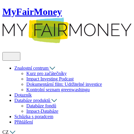
MyFairMoney
Znalostní centrum
Kurz pro začátečníky
Impact Investing Podcast
Dokumentární film: Udržitelné investice
Kontrolní seznam greenwashingu
Dotazník
Databáze produktů
Databáze fondů
Impact-Databáze
Schůzka s poradcem
Přihlášení
CZ