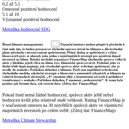
0,2 až 5,1
Omezené pozitivní hodnocení
5.1 až 10
Významné pozitivní hodnocení
Metodika hodnocení SDG
Řízení klimatu managementu
Finanční instituce mohou přispět k přechodu k
čisté nule tím, že budou prosazovat obchodní operace šetrné ke klimatu a důvěryhodné
plány přechodu s investovanými společnostmi. Přímý dialog se společností a výkon
hlasovacích práv se ukázaly jako jedna z nejúčinnějších strategií pro pozitivní dopad
investorů na klima. Britská nevládní organizace FinanceMap ohodnotila správce velkých
aktiv z hlediska jejich vlivu na klima (tzv. klimatické správcovství). Podobně jako ve
školní třídě dopis popisuje, jak věrohodně správce aktiv ovlivňuje společnosti, aby je
uvedly do souladu s Pařížskou dohodou o klimatu. Patří sem například ovlivňování
obchodního modelu, eskalační strategie a hlasování o usneseních týkajících se klimatu na
valných hromadách akcionářů. „A“ znamená silný a konzistentní závazek k podnikové
transformaci v souladu s Pařížskou dohodou, F znamená „nedostatečný“. K tomu byla
použita jak firemní data, tak externí data. (Zdroj dat: FinanceMap)
Pokud fond nemá žádné hodnocení, správce aktiv ještě nebyl
hodnocen kvůli jeho relativně malé velikosti. Rating FinanceMap je
v současnosti omezen na 30 největších správců aktiv ve vlastnictví
majoritních investorů po celém světě. (Zdroj dat: FinanceMap)
Metodika Climate Stewarship