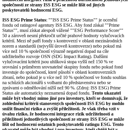
společností ze strany ISS ESG se může lišit od jiných
poskytovatelů hodnocení ESG.
ISS ESG Prime Status
: ""ISS ESG Prime Status"" je ocenění
fondu od ratingové agentury ISS ESG. Aby fond získal ""Prime
Status"", musí získat alespoň vážené ""ESG Performance Score""
50 a zároveň nesmí překročit určité prahové hodnoty vylučovacích
kritérií. Mezi ně patří fondy s kontroverzí v oblasti mezinárodních
norem a standardů (nejvyšší úroveň kontroverze) nebo pokud má
více než 10 % společností výrazně negativní dopad na cíle
udržitelného rozvoje OSN (SDG Impact Rating). Dalšími
vylučovacími kritérii jsou uhlíková stopa vyšší než 150 % ve
srovnání s průměrem srovnatelné skupiny fondu nebo pokud fond
investuje do společností, které působí v oblasti kontroverzních
zbraní, nebo pokud je u více než 10 % společností ve fondu souhlas
na schůzích akcionářů s volbami do představenstva nebo se
zprávami o odměňování nižší než 90 %. (Zdroj: ISS ESG) Prime
Status ale automaticky neznamená dopad fondu.
Tento ukazatel
může být vhodný mimo jiné pro investory, kteří se domnívají, že
zohlednění kritérií stanovených společností ISS ESG by mohlo
snížit finanční riziko a zvýšit příležitosti. Je však třeba vzít v
úvahu riziko, že hodnocení integrace rizik udržitelnosti a
příležitostí jednotlivých společností ze strany ISS ESG se může
lišit od hodnocení ostatních poskytovatelů ratingu ESG. Tento
ukazatel může být vhodný i pro investory, kteří chtějí být v