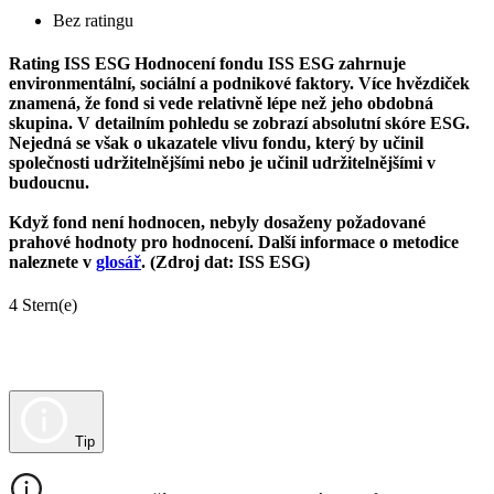
Bez ratingu
Rating ISS ESG
Hodnocení fondu ISS ESG zahrnuje
environmentální, sociální a podnikové faktory. Více hvězdiček
znamená, že fond si vede relativně lépe než jeho obdobná
skupina. V detailním pohledu se zobrazí absolutní skóre ESG.
Nejedná se však o ukazatele vlivu fondu, který by učinil
společnosti udržitelnějšími nebo je učinil udržitelnějšími v
budoucnu.
Když fond není hodnocen, nebyly dosaženy požadované
prahové hodnoty pro hodnocení. Další informace o metodice
naleznete v
glosář
. (Zdroj dat: ISS ESG)
4 Stern(e)
Tip