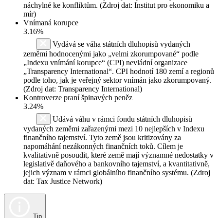
náchylné ke konfliktům. (Zdroj dat: Institut pro ekonomiku a
mír)
Vnímaná korupce
3.16%
Vydává se váha státních dluhopisů vydaných
zeměmi hodnocenými jako „velmi zkorumpované“ podle
„Indexu vnímání korupce“ (CPI) nevládní organizace
„Transparency International“. CPI hodnotí 180 zemí a regionů
podle toho, jak je veřejný sektor vnímán jako zkorumpovaný.
(Zdroj dat: Transparency International)
Kontroverze praní špinavých peněz
3.24%
Udává váhu v rámci fondu státních dluhopisů
vydaných zeměmi zařazenými mezi 10 nejlepších v Indexu
finančního tajemství. Tyto země jsou kritizovány za
napomáhání nezákonných finančních toků. Cílem je
kvalitativně posoudit, které země mají významné nedostatky v
legislativě daňového a bankovního tajemství, a kvantitativně,
jejich význam v rámci globálního finančního systému. (Zdroj
dat: Tax Justice Network)
Tip