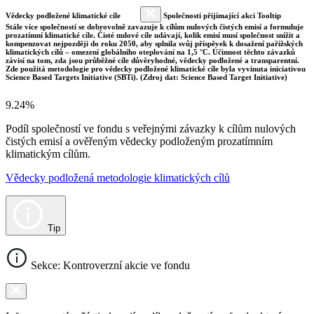
Vědecky podložené klimatické cíle
Společnosti přijímající akci Tooltip
Stále více společností se dobrovolně zavazuje k cílům nulových čistých emisí a formuluje
prozatímní klimatické cíle. Čisté nulové cíle udávají, kolik emisí musí společnost snížit a
kompenzovat nejpozději do roku 2050, aby splnila svůj příspěvek k dosažení pařížských
klimatických cílů – omezení globálního oteplování na 1,5 °C. Účinnost těchto závazků
závisí na tom, zda jsou průběžné cíle důvěryhodné, vědecky podložené a transparentní.
Zde použitá metodologie pro vědecky podložené klimatické cíle byla vyvinuta iniciativou
Science Based Targets Initiative (SBTi). (Zdroj dat: Science Based Target Initiative)
9.24%
Podíl společností ve fondu s veřejnými závazky k cílům nulových
čistých emisí a ověřeným vědecky podloženým prozatímním
klimatickým cílům.
Vědecky podložená metodologie klimatických cílů
Tip
Sekce: Kontroverzní akcie ve fondu