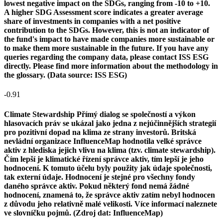
lowest negative impact on the SDGs, ranging from -10 to +10.
A higher SDG Assessment score indicates a greater average
share of investments in companies with a net positive
contribution to the SDGs. However, this is not an indicator of
the fund's impact to have made companies more sustainable or
to make them more sustainable in the future. If you have any
queries regarding the company data, please contact ISS ESG
directly. Please find more information about the methodology in
the glossary. (Data source: ISS ESG)
-0.91
Climate Stewardship
Přímý dialog se společností a výkon
hlasovacích práv se ukázal jako jedna z nejúčinnějších strategií
pro pozitivní dopad na klima ze strany investorů. Britská
nevládní organizace InfluenceMap hodnotila velké správce
aktiv z hlediska jejich vlivu na klima (tzv. climate stewardship).
Čím lepší je klimatické řízení správce aktiv, tím lepší je jeho
hodnocení. K tomuto účelu byly použity jak údaje společnosti,
tak externí údaje. Hodnocení je stejné pro všechny fondy
daného správce aktiv. Pokud některý fond nemá žádné
hodnocení, znamená to, že správce aktiv zatím nebyl hodnocen
z důvodu jeho relativně malé velikosti. Více informací naleznete
ve slovníčku pojmů. (Zdroj dat: InfluenceMap)