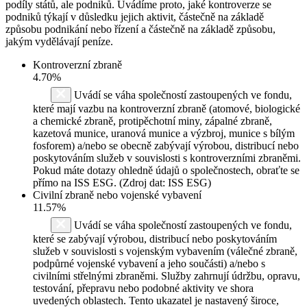
podíly států, ale podniků. Uvádíme proto, jaké kontroverze se
podniků týkají v důsledku jejich aktivit, částečně na základě
způsobu podnikání nebo řízení a částečně na základě způsobu,
jakým vydělávají peníze.
Kontroverzní zbraně
4.70%
Uvádí se váha společností zastoupených ve fondu,
které mají vazbu na kontroverzní zbraně (atomové, biologické
a chemické zbraně, protipěchotní miny, zápalné zbraně,
kazetová munice, uranová munice a výzbroj, munice s bílým
fosforem) a/nebo se obecně zabývají výrobou, distribucí nebo
poskytováním služeb v souvislosti s kontroverzními zbraněmi.
Pokud máte dotazy ohledně údajů o společnostech, obraťte se
přímo na ISS ESG. (Zdroj dat: ISS ESG)
Civilní zbraně nebo vojenské vybavení
11.57%
Uvádí se váha společností zastoupených ve fondu,
které se zabývají výrobou, distribucí nebo poskytováním
služeb v souvislosti s vojenským vybavením (válečné zbraně,
podpůrné vojenské vybavení a jeho součásti) a/nebo s
civilními střelnými zbraněmi. Služby zahrnují údržbu, opravu,
testování, přepravu nebo podobné aktivity ve shora
uvedených oblastech. Tento ukazatel je nastavený široce,