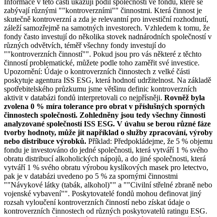
Informace v této části ukazují podíl společností ve fondu, které se
zabývají různými ""kontroverzními"" činnostmi. Která činnost je
skutečně kontroverzní a zda je relevantní pro investiční rozhodnutí,
záleží samozřejmě na samotných investorech. Vzhledem k tomu, že
fondy často investují do několika stovek nadnárodních společností v
různých odvětvích, téměř všechny fondy investují do
""kontroverzních činností"". Pokud jsou pro vás některé z těchto
činností problematické, můžete podle toho zaměřit své investice.
Upozornění: Údaje o kontroverzních činnostech z velké části
poskytuje agentura ISS ESG, která hodnotí udržitelnost. Na základě
spotřebitelského průzkumu jsme většinu definic kontroverzních
aktivit v databázi fondů interpretovali co nejpřísněji.
Rovněž byla
zvolena 0 % míra tolerance pro obrat v příslušných sporných
činnostech společnosti. Zohledněny jsou tedy všechny činnosti
analyzované společností ISS ESG. V úvahu se berou různé fáze
tvorby hodnoty, může jít například o služby zpracování, výroby
nebo distribuce výrobků.
Příklad: Předpokládejme, že 5 % objemu
fondu je investováno do jedné společnosti, která vytváří 1 % svého
obratu distribucí alkoholických nápojů, a do jiné společnosti, která
vytváří 1 % svého obratu výrobou kyslíkových masek pro letectvo,
pak je v databázi uvedeno po 5 % za spornými činnostmi
""Návykové látky (tabák, alkohol)"" a ""Civilní střelné zbraně nebo
vojenské vybavení"". Poskytovatelé fondů mohou definovat jiný
rozsah vyloučení kontroverzních činností nebo získat údaje o
kontroverzních činnostech od různých poskytovatelů ratingu ESG.