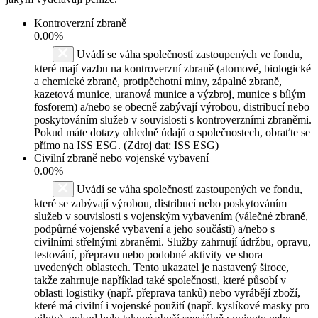
Kontroverzní zbraně
0.00%
Uvádí se váha společností zastoupených ve fondu,
které mají vazbu na kontroverzní zbraně (atomové, biologické
a chemické zbraně, protipěchotní miny, zápalné zbraně,
kazetová munice, uranová munice a výzbroj, munice s bílým
fosforem) a/nebo se obecně zabývají výrobou, distribucí nebo
poskytováním služeb v souvislosti s kontroverzními zbraněmi.
Pokud máte dotazy ohledně údajů o společnostech, obraťte se
přímo na ISS ESG. (Zdroj dat: ISS ESG)
Civilní zbraně nebo vojenské vybavení
0.00%
Uvádí se váha společností zastoupených ve fondu,
které se zabývají výrobou, distribucí nebo poskytováním
služeb v souvislosti s vojenským vybavením (válečné zbraně,
podpůrné vojenské vybavení a jeho součásti) a/nebo s
civilními střelnými zbraněmi. Služby zahrnují údržbu, opravu,
testování, přepravu nebo podobné aktivity ve shora
uvedených oblastech. Tento ukazatel je nastavený široce,
takže zahrnuje například také společnosti, které působí v
oblasti logistiky (např. přeprava tanků) nebo vyrábějí zboží,
které má civilní i vojenské použití (např. kyslíkové masky pro