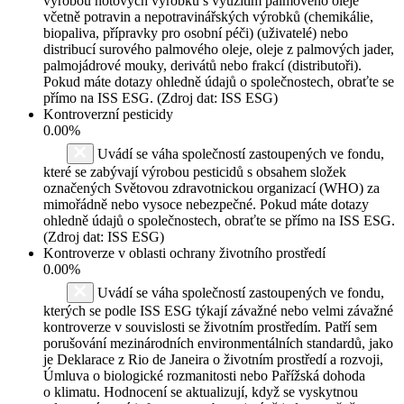
výrobou hotových výrobků s využitím palmového oleje
včetně potravin a nepotravinářských výrobků (chemikálie,
biopaliva, přípravky pro osobní péči) (uživatelé) nebo
distribucí surového palmového oleje, oleje z palmových jader,
palmojádrové mouky, derivátů nebo frakcí (distributoři).
Pokud máte dotazy ohledně údajů o společnostech, obraťte se
přímo na ISS ESG. (Zdroj dat: ISS ESG)
Kontroverzní pesticidy
0.00%
Uvádí se váha společností zastoupených ve fondu,
které se zabývají výrobou pesticidů s obsahem složek
označených Světovou zdravotnickou organizací (WHO) za
mimořádně nebo vysoce nebezpečné. Pokud máte dotazy
ohledně údajů o společnostech, obraťte se přímo na ISS ESG.
(Zdroj dat: ISS ESG)
Kontroverze v oblasti ochrany životního prostředí
0.00%
Uvádí se váha společností zastoupených ve fondu,
kterých se podle ISS ESG týkají závažné nebo velmi závažné
kontroverze v souvislosti se životním prostředím. Patří sem
porušování mezinárodních environmentálních standardů, jako
je Deklarace z Rio de Janeira o životním prostředí a rozvoji,
Úmluva o biologické rozmanitosti nebo Pařížská dohoda
o klimatu. Hodnocení se aktualizují, když se vyskytnou