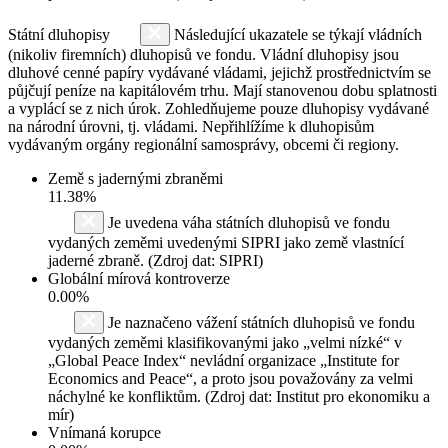
Státní dluhopisy
Následující ukazatele se týkají vládních
(nikoliv firemních) dluhopisů ve fondu. Vládní dluhopisy jsou
dluhové cenné papíry vydávané vládami, jejichž prostřednictvím se
půjčují peníze na kapitálovém trhu. Mají stanovenou dobu splatnosti
a vyplácí se z nich úrok. Zohledňujeme pouze dluhopisy vydávané
na národní úrovni, tj. vládami. Nepřihlížíme k dluhopisům
vydávaným orgány regionální samosprávy, obcemi či regiony.
Země s jadernými zbraněmi
11.38%
Je uvedena váha státních dluhopisů ve fondu
vydaných zeměmi uvedenými SIPRI jako země vlastnící
jaderné zbraně. (Zdroj dat: SIPRI)
Globální mírová kontroverze
0.00%
Je naznačeno vážení státních dluhopisů ve fondu
vydaných zeměmi klasifikovanými jako „velmi nízké“ v
„Global Peace Index“ nevládní organizace „Institute for
Economics and Peace“, a proto jsou považovány za velmi
náchylné ke konfliktům. (Zdroj dat: Institut pro ekonomiku a
mír)
Vnímaná korupce