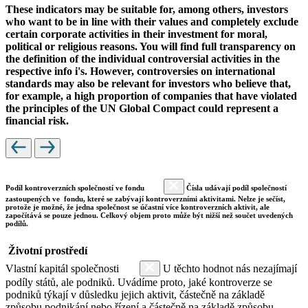
These indicators may be suitable for, among others, investors
who want to be in line with their values and completely exclude
certain corporate activities in their investment for moral,
political or religious reasons. You will find full transparency on
the definition of the individual controversial activities in the
respective info i's. However, controversies on international
standards may also be relevant for investors who believe that,
for example, a high proportion of companies that have violated
the principles of the UN Global Compact could represent a
financial risk.
Podíl kontroverzních společností ve fondu
Čísla udávají podíl společností
zastoupených ve fondu, které se zabývají kontroverzními aktivitami. Nelze je sečíst,
protože je možné, že jedna společnost se účastní více kontroverzních aktivit, ale
započítává se pouze jednou. Celkový objem proto může být nižší než součet uvedených
podílů.
Životní prostředí
Vlastní kapitál společnosti
U těchto hodnot nás nezajímají
podíly států, ale podniků. Uvádíme proto, jaké kontroverze se
podniků týkají v důsledku jejich aktivit, částečně na základě
způsobu podnikání nebo řízení a částečně na základě způsobu,