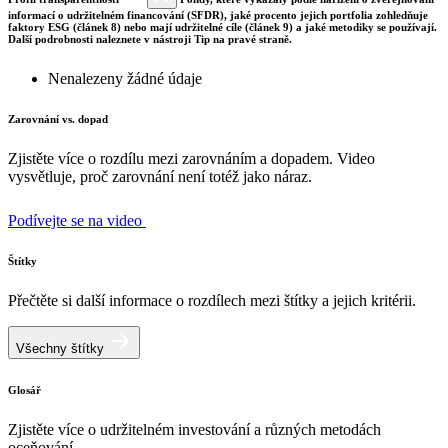
informací o udržitelném financování (SFDR), jaké procento jejich portfolia zohledňuje
faktory ESG (článek 8) nebo mají udržitelné cíle (článek 9) a jaké metodiky se používají.
Další podrobnosti naleznete v nástroji Tip na pravé straně.
Nenalezeny žádné údaje
Zarovnání vs. dopad
Zjistěte více o rozdílu mezi zarovnáním a dopadem. Video
vysvětluje, proč zarovnání není totéž jako náraz.
Podívejte se na video
Štítky
Přečtěte si další informace o rozdílech mezi štítky a jejich kritérii.
Všechny štítky
Glosář
Zjistěte více o udržitelném investování a různých metodách
oceňování