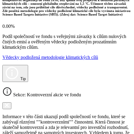
klimatických cílů – omezení globálního oteplování na 1,5 °C. Účinnost těchto závazků
závisí na tom, zda jsou průběžné cíle důvěryhodné, vědecky podložené a transparentní.
Zde použitá metodologie pro vědecky podložené klimatické cíle byla vyvinuta iniciativou
Science Based Targets Initiative (SBTi). (Zdroj dat: Science Based Target Initiative)
0.00%
Podíl společností ve fondu s veřejnými závazky k cílům nulových
čistých emisí a ověřeným vědecky podloženým prozatímním
klimatickým cílům.
Vědecky podložená metodologie klimatických cílů
Tip
Sekce: Kontroverzní akcie ve fondu
Informace v této části ukazují podíl společností ve fondu, které se
zabývají různými ""kontroverzními"" činnostmi. Která činnost je
skutečně kontroverzní a zda je relevantní pro investiční rozhodnutí,
záleží samozřejmě na samotných investorech. Vzhledem k tomu, že