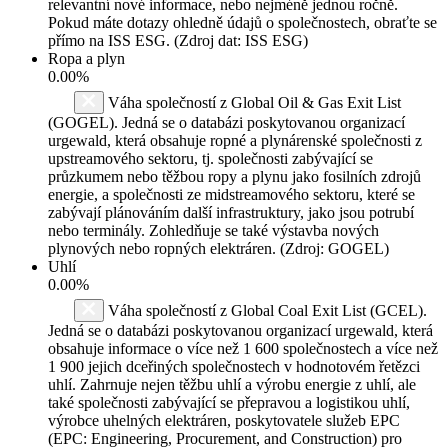
relevantní nové informace, nebo nejméně jednou ročně.
Pokud máte dotazy ohledně údajů o společnostech, obraťte se
přímo na ISS ESG. (Zdroj dat: ISS ESG)
Ropa a plyn
0.00%
Váha společností z Global Oil & Gas Exit List
(GOGEL). Jedná se o databázi poskytovanou organizací
urgewald, která obsahuje ropné a plynárenské společnosti z
upstreamového sektoru, tj. společnosti zabývající se
průzkumem nebo těžbou ropy a plynu jako fosilních zdrojů
energie, a společnosti ze midstreamového sektoru, které se
zabývají plánováním další infrastruktury, jako jsou potrubí
nebo terminály. Zohledňuje se také výstavba nových
plynových nebo ropných elektráren. (Zdroj: GOGEL)
Uhlí
0.00%
Váha společností z Global Coal Exit List (GCEL).
Jedná se o databázi poskytovanou organizací urgewald, která
obsahuje informace o více než 1 600 společnostech a více než
1 900 jejich dceřiných společnostech v hodnotovém řetězci
uhlí. Zahrnuje nejen těžbu uhlí a výrobu energie z uhlí, ale
také společnosti zabývající se přepravou a logistikou uhlí,
výrobce uhelných elektráren, poskytovatele služeb EPC
(EPC: Engineering, Procurement, and Construction) pro