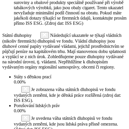
suroviny a obalové produkty speciálně používané při výrobě
tabákových výrobků, jako jsou obaly cigaret. Tento ukazatel
nevyžaduje minimální podíl činností na obratu. Pokud máte
jakékoli dotazy týkající se firemních údajů, kontaktujte prosím
přímo ISS ESG. (Zdroj dat: ISS ESG)
Státní dluhopisy
Následující ukazatele se týkají vládních
(nikoliv firemních) dluhopisů ve fondu. Vládní dluhopisy jsou
dluhové cenné papíry vydávané vládami, jejichž prostřednictvím se
půjčují peníze na kapitálovém trhu. Mají stanovenou dobu splatnosti
a vyplácí se z nich úrok. Zohledňujeme pouze dluhopisy vydávané
na národní úrovni, tj. vládami. Nepřihlížíme k dluhopisům
vydávaným orgány regionální samosprávy, obcemi či regiony.
Státy s dětskou prací
0.00%
Je zobrazena váha státních dluhopisů ve fondu
vydaných zeměmi, kde je dětská práce rozšířená (zdroj dat:
ISS ESG).
Porušování lidských práv
0.00%
Je uvedena váha státních dluhopisů ve fondu
vydaných zeměmi, kde jsou lidská práva přísně omezena.