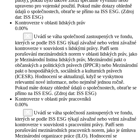
piloty), pokud bylo takové zboží speciálně vyvinuto nebo
upraveno pro vojenské použití. Pokud máte dotazy ohledně
údajů o společnostech, obraťte se přímo na ISS ESG. (Zdroj
dat: ISS ESG)
Kontroverze v oblasti lidských práv
0.00%
Uvádí se váha společností zastoupených ve fondu,
kterých se podle ISS ESG týkají závažné nebo velmi závažné
kontroverze v souvislosti s lidskými právy. Patří sem
porušování mezinárodních norem v oblasti lidských práv, jako
je Mezinárodní listina lidských práv, Mezinárodní pakt o
občanských a politických právech (IPPCR) nebo Mezinárodní
pakt o hospodářských, sociálních a kulturních právech
(ICESR). Hodnocení se aktualizují, když se vyskytnou
relevantní nové informace, nebo nejméně jednou ročně.
Pokud máte dotazy ohledně údajů o společnostech, obraťte se
přímo na ISS ESG. (Zdroj dat: ISS ESG)
Kontroverze v oblasti práv pracovníků
0.00%
Uvádí se váha společností zastoupených ve fondu,
kterých se podle ISS ESG týkají závažné nebo velmi závažné
kontroverze v souvislosti s pracovními právy. Patří sem
porušování mezinárodních pracovních norem, jako je úmluva
Mezinárodní organizace práce (ILO). Hodnocení se