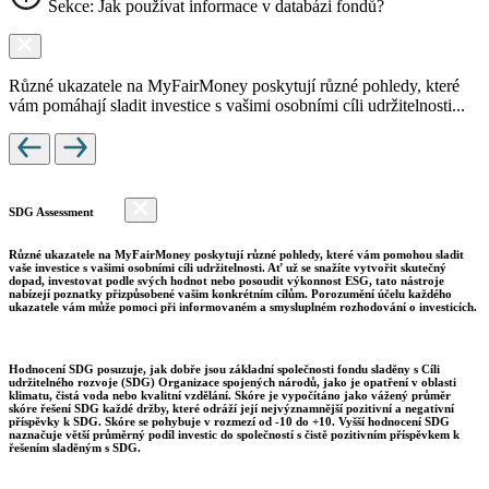
Sekce: Jak používat informace v databázi fondů?
Různé ukazatele na MyFairMoney poskytují různé pohledy, které
vám pomáhají sladit investice s vašimi osobními cíli udržitelnosti...
SDG Assessment
Různé ukazatele na MyFairMoney poskytují různé pohledy, které vám pomohou sladit
vaše investice s vašimi osobními cíli udržitelnosti. Ať už se snažíte vytvořit skutečný
dopad, investovat podle svých hodnot nebo posoudit výkonnost ESG, tato nástroje
nabízejí poznatky přizpůsobené vašim konkrétním cílům. Porozumění účelu každého
ukazatele vám může pomoci při informovaném a smysluplném rozhodování o investicích.
Hodnocení SDG posuzuje, jak dobře jsou základní společnosti fondu sladěny s Cíli
udržitelného rozvoje (SDG) Organizace spojených národů, jako je opatření v oblasti
klimatu, čistá voda nebo kvalitní vzdělání. Skóre je vypočítáno jako vážený průměr
skóre řešení SDG každé držby, které odráží její nejvýznamnější pozitivní a negativní
příspěvky k SDG. Skóre se pohybuje v rozmezí od -10 do +10. Vyšší hodnocení SDG
naznačuje větší průměrný podíl investic do společností s čistě pozitivním příspěvkem k
řešením sladěným s SDG.