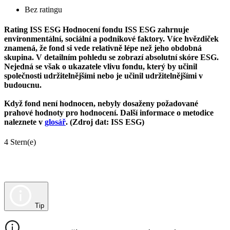
Bez ratingu
Rating ISS ESG
Hodnocení fondu ISS ESG zahrnuje
environmentální, sociální a podnikové faktory. Více hvězdiček
znamená, že fond si vede relativně lépe než jeho obdobná
skupina. V detailním pohledu se zobrazí absolutní skóre ESG.
Nejedná se však o ukazatele vlivu fondu, který by učinil
společnosti udržitelnějšími nebo je učinil udržitelnějšími v
budoucnu.
Když fond není hodnocen, nebyly dosaženy požadované
prahové hodnoty pro hodnocení. Další informace o metodice
naleznete v
glosář
. (Zdroj dat: ISS ESG)
4 Stern(e)
Tip