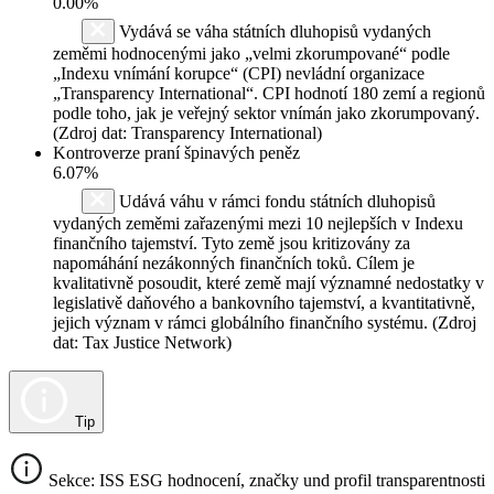
0.00%
Vydává se váha státních dluhopisů vydaných
zeměmi hodnocenými jako „velmi zkorumpované“ podle
„Indexu vnímání korupce“ (CPI) nevládní organizace
„Transparency International“. CPI hodnotí 180 zemí a regionů
podle toho, jak je veřejný sektor vnímán jako zkorumpovaný.
(Zdroj dat: Transparency International)
Kontroverze praní špinavých peněz
6.07%
Udává váhu v rámci fondu státních dluhopisů
vydaných zeměmi zařazenými mezi 10 nejlepších v Indexu
finančního tajemství. Tyto země jsou kritizovány za
napomáhání nezákonných finančních toků. Cílem je
kvalitativně posoudit, které země mají významné nedostatky v
legislativě daňového a bankovního tajemství, a kvantitativně,
jejich význam v rámci globálního finančního systému. (Zdroj
dat: Tax Justice Network)
Tip
Sekce: ISS ESG hodnocení, značky und profil transparentnosti