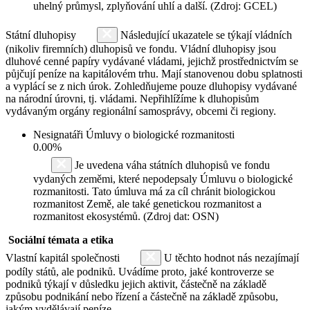
uhelný průmysl, zplyňování uhlí a další. (Zdroj: GCEL)
Státní dluhopisy
Následující ukazatele se týkají vládních
(nikoliv firemních) dluhopisů ve fondu. Vládní dluhopisy jsou
dluhové cenné papíry vydávané vládami, jejichž prostřednictvím se
půjčují peníze na kapitálovém trhu. Mají stanovenou dobu splatnosti
a vyplácí se z nich úrok. Zohledňujeme pouze dluhopisy vydávané
na národní úrovni, tj. vládami. Nepřihlížíme k dluhopisům
vydávaným orgány regionální samosprávy, obcemi či regiony.
Nesignatáři Úmluvy o biologické rozmanitosti
0.00%
Je uvedena váha státních dluhopisů ve fondu
vydaných zeměmi, které nepodepsaly Úmluvu o biologické
rozmanitosti. Tato úmluva má za cíl chránit biologickou
rozmanitost Země, ale také genetickou rozmanitost a
rozmanitost ekosystémů. (Zdroj dat: OSN)
Sociální témata a etika
Vlastní kapitál společnosti
U těchto hodnot nás nezajímají
podíly států, ale podniků. Uvádíme proto, jaké kontroverze se
podniků týkají v důsledku jejich aktivit, částečně na základě
způsobu podnikání nebo řízení a částečně na základě způsobu,
jakým vydělávají peníze.