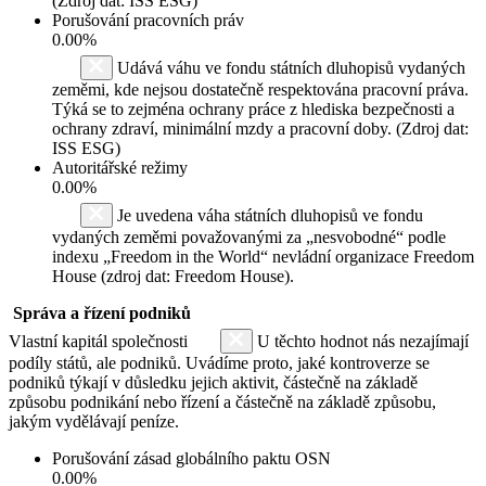
(Zdroj dat: ISS ESG)
Porušování pracovních práv
0.00%
Udává váhu ve fondu státních dluhopisů vydaných
zeměmi, kde nejsou dostatečně respektována pracovní práva.
Týká se to zejména ochrany práce z hlediska bezpečnosti a
ochrany zdraví, minimální mzdy a pracovní doby. (Zdroj dat:
ISS ESG)
Autoritářské režimy
0.00%
Je uvedena váha státních dluhopisů ve fondu
vydaných zeměmi považovanými za „nesvobodné“ podle
indexu „Freedom in the World“ nevládní organizace Freedom
House (zdroj dat: Freedom House).
Správa a řízení podniků
Vlastní kapitál společnosti
U těchto hodnot nás nezajímají
podíly států, ale podniků. Uvádíme proto, jaké kontroverze se
podniků týkají v důsledku jejich aktivit, částečně na základě
způsobu podnikání nebo řízení a částečně na základě způsobu,
jakým vydělávají peníze.
Porušování zásad globálního paktu OSN
0.00%