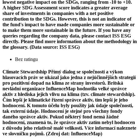
lowest negative impact on the SDGs, ranging from -10 to +10.
A higher SDG Assessment score indicates a greater average
share of investments in companies with a net positive
contribution to the SDGs. However, this is not an indicator of
the fund's impact to have made companies more sustainable or
to make them more sustainable in the future. If you have any
queries regarding the company data, please contact ISS ESG
directly. Please find more information about the methodology in
the glossary. (Data source: ISS ESG)
Bez ratingu
Climate Stewardship
Přímý dialog se společností a výkon
hlasovacích práv se ukázal jako jedna z nejúčinnějších strategií
pro pozitivní dopad na klima ze strany investorů. Britská
nevládní organizace InfluenceMap hodnotila velké správce
aktiv z hlediska jejich vlivu na klima (tzv. climate stewardship).
Čím lepší je klimatické řízení správce aktiv, tím lepší je jeho
hodnocení. K tomuto účelu byly použity jak údaje společnosti,
tak externí údaje. Hodnocení je stejné pro všechny fondy
daného správce aktiv. Pokud některý fond nemá žádné
hodnocení, znamená to, že správce aktiv zatím nebyl hodnocen
z důvodu jeho relativně malé velikosti. Více informací naleznete
ve slovníčku pojmů. (Zdroj dat: InfluenceMap)