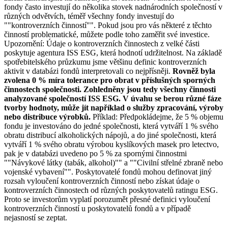
fondy často investují do několika stovek nadnárodních společností v
různých odvětvích, téměř všechny fondy investují do
""kontroverzních činností"". Pokud jsou pro vás některé z těchto
činností problematické, můžete podle toho zaměřit své investice.
Upozornění: Údaje o kontroverzních činnostech z velké části
poskytuje agentura ISS ESG, která hodnotí udržitelnost. Na základě
spotřebitelského průzkumu jsme většinu definic kontroverzních
aktivit v databázi fondů interpretovali co nejpřísněji.
Rovněž byla
zvolena 0 % míra tolerance pro obrat v příslušných sporných
činnostech společnosti. Zohledněny jsou tedy všechny činnosti
analyzované společností ISS ESG. V úvahu se berou různé fáze
tvorby hodnoty, může jít například o služby zpracování, výroby
nebo distribuce výrobků.
Příklad: Předpokládejme, že 5 % objemu
fondu je investováno do jedné společnosti, která vytváří 1 % svého
obratu distribucí alkoholických nápojů, a do jiné společnosti, která
vytváří 1 % svého obratu výrobou kyslíkových masek pro letectvo,
pak je v databázi uvedeno po 5 % za spornými činnostmi
""Návykové látky (tabák, alkohol)"" a ""Civilní střelné zbraně nebo
vojenské vybavení"". Poskytovatelé fondů mohou definovat jiný
rozsah vyloučení kontroverzních činností nebo získat údaje o
kontroverzních činnostech od různých poskytovatelů ratingu ESG.
Proto se investorům vyplatí porozumět přesné definici vyloučení
kontroverzních činností u poskytovatelů fondů a v případě
nejasností se zeptat.