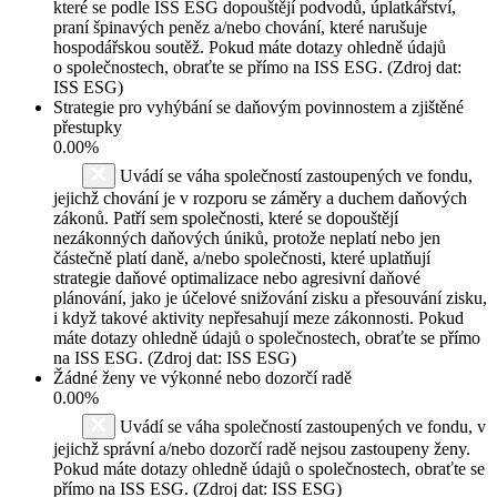
které se podle ISS ESG dopouštějí podvodů, úplatkářství,
praní špinavých peněz a/nebo chování, které narušuje
hospodářskou soutěž. Pokud máte dotazy ohledně údajů
o společnostech, obraťte se přímo na ISS ESG. (Zdroj dat:
ISS ESG)
Strategie pro vyhýbání se daňovým povinnostem a zjištěné
přestupky
0.00%
Uvádí se váha společností zastoupených ve fondu,
jejichž chování je v rozporu se záměry a duchem daňových
zákonů. Patří sem společnosti, které se dopouštějí
nezákonných daňových úniků, protože neplatí nebo jen
částečně platí daně, a/nebo společnosti, které uplatňují
strategie daňové optimalizace nebo agresivní daňové
plánování, jako je účelové snižování zisku a přesouvání zisku,
i když takové aktivity nepřesahují meze zákonnosti. Pokud
máte dotazy ohledně údajů o společnostech, obraťte se přímo
na ISS ESG. (Zdroj dat: ISS ESG)
Žádné ženy ve výkonné nebo dozorčí radě
0.00%
Uvádí se váha společností zastoupených ve fondu, v
jejichž správní a/nebo dozorčí radě nejsou zastoupeny ženy.
Pokud máte dotazy ohledně údajů o společnostech, obraťte se
přímo na ISS ESG. (Zdroj dat: ISS ESG)