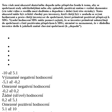
Toto však není ukazatel skutečného dopadu nebo příspěvku fondu k tomu, aby se
společnosti staly udržitelnějšími nebo aby způsobily pozitivní změnu v reálné ekonomice
(viz také video o rozdílu mezi sladěním a dopadem v dolní části této stránky). Tento
ukazatel může být zvláště vhodný pro investory, kteří chtějí být v souladu se svými
hodnotami a proto chtějí investovat do společností, které průměrně pozitivně přispívají k
SDG. Vysoké hodnocení SDG může pomoci zajistit, že se investice průměrně uskutečňují
do společností s čistě pozitivním příspěvkem k SDG; nicméně to neznamená, že v důsledku
investice došlo k jakékoli změně chování společnosti (k „dopadu“).
-10 až 5.1
Významné negativní hodnocení
-5,1 až -0,2
Omezené negativní hodnocení
-0,2 až 0,2
Žádné (síťové) hodnocení
0,2 až 5,1
Omezené pozitivní hodnocení
5.1 až 10