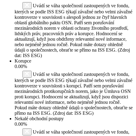
Uvádí se váha společností zastoupených ve fondu,
kterých se podle ISS ESG týkají závažné nebo velmi závažné
kontroverze v souvislosti s alespoň jednou ze čtyř hlavních
oblastí globálního paktu OSN. Patří sem porušování
mezinárodních norem v oblasti ochrany životního prostředí,
lidských práv, pracovních práv a korupce. Hodnocení se
aktualizují, když jsou obdrženy relevantní nové informace,
nebo nejméně jednou ročně. Pokud máte dotazy ohledně
údajů o společnostech, obraťte se přímo na ISS ESG. (Zdroj
dat: ISS ESG)
Korupce
0.00%
Uvádí se váha společností zastoupených ve fondu,
kterých se podle ISS ESG týkají závažné nebo velmi závažné
kontroverze v souvislosti s korupcí. Patří sem porušování
mezinárodních protikorupčních norem, jako je Úmluva OSN
proti korupci. Hodnocení se aktualizují, když jsou dispozici
relevantní nové informace, nebo nejméně jednou ročně.
Pokud máte dotazy ohledně údajů o společnostech, obraťte se
přímo na ISS ESG. (Zdroj dat: ISS ESG)
Nekalé obchodní postupy
0.00%
Uvádí se váha společností zastoupených ve fondu,