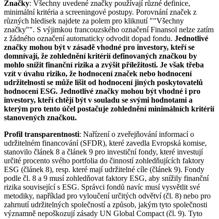
Značky
: Všechny uvedené značky používají různé definice,
minimální kritéria a screeningové postupy. Porovnání značek z
různých hledisek najdete za polem pro kliknutí ""Všechny
značky"". S výjimkou francouzského označení Finansol nelze zatím
z žádného označení automaticky odvodit dopad fondu.
Jednotlivé
značky mohou být v zásadě vhodné pro investory, kteří se
domnívají, že zohlednění kritérií definovaných značkou by
mohlo snížit finanční rizika a zvýšit příležitosti. Je však třeba
vzít v úvahu riziko, že hodnocení značek nebo hodnocení
udržitelnosti se může lišit od hodnocení jiných poskytovatelů
hodnocení ESG. Jednotlivé značky mohou být vhodné i pro
investory, kteří chtějí být v souladu se svými hodnotami a
kterým pro tento účel postačuje zohlednění minimálních kritérií
stanovených značkou.
Profil transparentnosti
: Nařízení o zveřejňování informací o
udržitelném financování (SFDR), které zavedla Evropská komise,
stanovilo článek 8 a článek 9 pro investiční fondy, které investují
určité procento svého portfolia do činností zohledňujících faktory
ESG (článek 8), resp. které mají udržitelné cíle (článek 9). Fondy
podle čl. 8 a 9 musí zohledňovat faktory ESG, aby snížily finanční
rizika související s ESG. Správci fondů navíc musí vysvětlit své
metodiky, například pro vyloučení určitých odvětví (čl. 8) nebo pro
zahrnutí udržitelných společností a způsob, jakým tyto společnosti
významně nepoškozují zásady UN Global Compact (čl. 9). Tyto