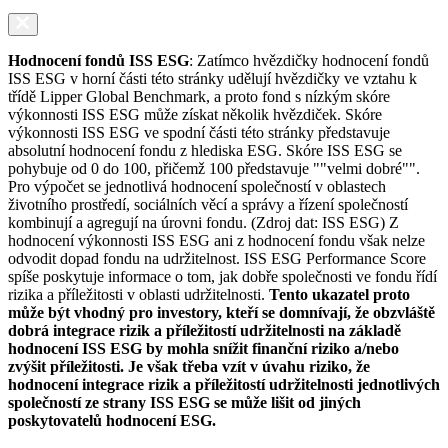
Hodnocení fondů ISS ESG
: Zatímco hvězdičky hodnocení fondů
ISS ESG v horní části této stránky udělují hvězdičky ve vztahu k
třídě Lipper Global Benchmark, a proto fond s nízkým skóre
výkonnosti ISS ESG může získat několik hvězdiček. Skóre
výkonnosti ISS ESG ve spodní části této stránky představuje
absolutní hodnocení fondu z hlediska ESG. Skóre ISS ESG se
pohybuje od 0 do 100, přičemž 100 představuje ""velmi dobré"".
Pro výpočet se jednotlivá hodnocení společností v oblastech
životního prostředí, sociálních věcí a správy a řízení společností
kombinují a agregují na úrovni fondu. (Zdroj dat: ISS ESG) Z
hodnocení výkonnosti ISS ESG ani z hodnocení fondu však nelze
odvodit dopad fondu na udržitelnost. ISS ESG Performance Score
spíše poskytuje informace o tom, jak dobře společnosti ve fondu řídí
rizika a příležitosti v oblasti udržitelnosti.
Tento ukazatel proto
může být vhodný pro investory, kteří se domnívají, že obzvláště
dobrá integrace rizik a příležitostí udržitelnosti na základě
hodnocení ISS ESG by mohla snížit finanční riziko a/nebo
zvýšit příležitosti. Je však třeba vzít v úvahu riziko, že
hodnocení integrace rizik a příležitostí udržitelnosti jednotlivých
společností ze strany ISS ESG se může lišit od jiných
poskytovatelů hodnocení ESG.