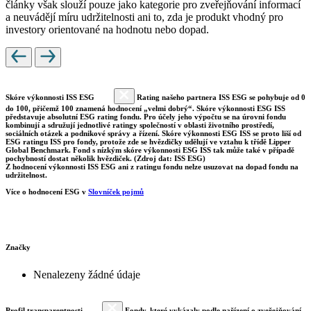
články však slouží pouze jako kategorie pro zveřejňování informací
a neuvádějí míru udržitelnosti ani to, zda je produkt vhodný pro
investory orientované na hodnotu nebo dopad.
Skóre výkonnosti ISS ESG
Rating našeho partnera ISS ESG se pohybuje od 0
do 100, přičemž 100 znamená hodnocení „velmi dobrý“. Skóre výkonnosti ESG ISS
představuje absolutní ESG rating fondu. Pro účely jeho výpočtu se na úrovni fondu
kombinují a sdružují jednotlivé ratingy společností v oblasti životního prostředí,
sociálních otázek a podnikové správy a řízení. Skóre výkonnosti ESG ISS se proto liší od
ESG ratingu ISS pro fondy, protože zde se hvězdičky udělují ve vztahu k třídě Lipper
Global Benchmark. Fond s nízkým skóre výkonnosti ESG ISS tak může také v případě
pochybností dostat několik hvězdiček. (Zdroj dat: ISS ESG)
Z hodnocení výkonnosti ISS ESG ani z ratingu fondu nelze usuzovat na dopad fondu na
udržitelnost.
Více o hodnocení ESG v
Slovníček pojmů
Značky
Nenalezeny žádné údaje
Profil transparentnosti
Fondy, které vykázaly podle nařízení o zveřejňování