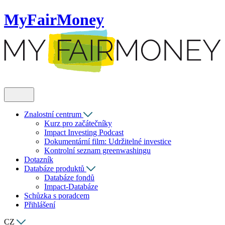
MyFairMoney
Znalostní centrum
Kurz pro začátečníky
Impact Investing Podcast
Dokumentární film: Udržitelné investice
Kontrolní seznam greenwashingu
Dotazník
Databáze produktů
Databáze fondů
Impact-Databáze
Schůzka s poradcem
Přihlášení
CZ