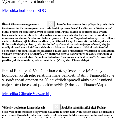
Významné pozitivní hodnocení
Metodika hodnocení SDG
Řízení klimatu managementu
Finanční instituce mohou přispět k přechodu k
čisté nule tím, že budou prosazovat obchodní operace šetrné ke klimatu a důvěryhodné
plány přechodu s investovanými společnostmi. Přímý dialog se společností a výkon
hlasovacích práv se ukázaly jako jedna z nejúčinnějších strategií pro pozitivní dopad
investorů na klima. Britská nevládní organizace FinanceMap ohodnotila správce velkých
aktiv z hlediska jejich vlivu na klima (tzv. klimatické správcovství). Podobně jako ve
školní třídě dopis popisuje, jak věrohodně správce aktiv ovlivňuje společnosti, aby je
uvedly do souladu s Pařížskou dohodou o klimatu. Patří sem například ovlivňování
obchodního modelu, eskalační strategie a hlasování o usneseních týkajících se klimatu na
valných hromadách akcionářů. „A“ znamená silný a konzistentní závazek k podnikové
transformaci v souladu s Pařížskou dohodou, F znamená „nedostatečný“. K tomu byla
použita jak firemní data, tak externí data. (Zdroj dat: FinanceMap)
Pokud fond nemá žádné hodnocení, správce aktiv ještě nebyl
hodnocen kvůli jeho relativně malé velikosti. Rating FinanceMap je
v současnosti omezen na 30 největších správců aktiv ve vlastnictví
majoritních investorů po celém světě. (Zdroj dat: FinanceMap)
Metodika Climate Stewarship
Vědecky podložené klimatické cíle
Společnosti přijímající akci Tooltip
Stále více společností se dobrovolně zavazuje k cílům nulových čistých emisí a formuluje
prozatímní klimatické cíle. Čisté nulové cíle udávají, kolik emisí musí společnost snížit a
kompenzovat nejpozději do roku 2050, aby splnila svůj příspěvek k dosažení pařížských