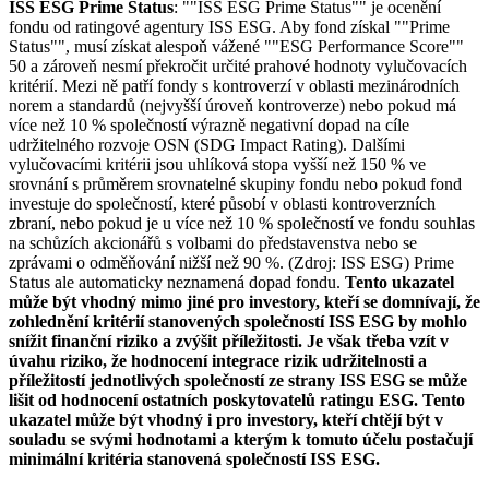
ISS ESG Prime Status
: ""ISS ESG Prime Status"" je ocenění
fondu od ratingové agentury ISS ESG. Aby fond získal ""Prime
Status"", musí získat alespoň vážené ""ESG Performance Score""
50 a zároveň nesmí překročit určité prahové hodnoty vylučovacích
kritérií. Mezi ně patří fondy s kontroverzí v oblasti mezinárodních
norem a standardů (nejvyšší úroveň kontroverze) nebo pokud má
více než 10 % společností výrazně negativní dopad na cíle
udržitelného rozvoje OSN (SDG Impact Rating). Dalšími
vylučovacími kritérii jsou uhlíková stopa vyšší než 150 % ve
srovnání s průměrem srovnatelné skupiny fondu nebo pokud fond
investuje do společností, které působí v oblasti kontroverzních
zbraní, nebo pokud je u více než 10 % společností ve fondu souhlas
na schůzích akcionářů s volbami do představenstva nebo se
zprávami o odměňování nižší než 90 %. (Zdroj: ISS ESG) Prime
Status ale automaticky neznamená dopad fondu.
Tento ukazatel
může být vhodný mimo jiné pro investory, kteří se domnívají, že
zohlednění kritérií stanovených společností ISS ESG by mohlo
snížit finanční riziko a zvýšit příležitosti. Je však třeba vzít v
úvahu riziko, že hodnocení integrace rizik udržitelnosti a
příležitostí jednotlivých společností ze strany ISS ESG se může
lišit od hodnocení ostatních poskytovatelů ratingu ESG. Tento
ukazatel může být vhodný i pro investory, kteří chtějí být v
souladu se svými hodnotami a kterým k tomuto účelu postačují
minimální kritéria stanovená společností ISS ESG.