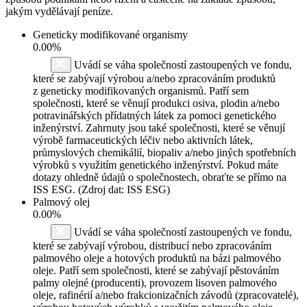
jakým vydělávají peníze.
Geneticky modifikované organismy
0.00%
Uvádí se váha společností zastoupených ve fondu,
které se zabývají výrobou a/nebo zpracováním produktů
z geneticky modifikovaných organismů. Patří sem
společnosti, které se věnují produkci osiva, plodin a/nebo
potravinářských přídatných látek za pomoci genetického
inženýrství. Zahrnuty jsou také společnosti, které se věnují
výrobě farmaceutických léčiv nebo aktivních látek,
průmyslových chemikálií, biopaliv a/nebo jiných spotřebních
výrobků s využitím genetického inženýrství. Pokud máte
dotazy ohledně údajů o společnostech, obraťte se přímo na
ISS ESG. (Zdroj dat: ISS ESG)
Palmový olej
0.00%
Uvádí se váha společností zastoupených ve fondu,
které se zabývají výrobou, distribucí nebo zpracováním
palmového oleje a hotových produktů na bázi palmového
oleje. Patří sem společnosti, které se zabývají pěstováním
palmy olejné (producenti), provozem lisoven palmového
oleje, rafinérií a/nebo frakcionizačních závodů (zpracovatelé),