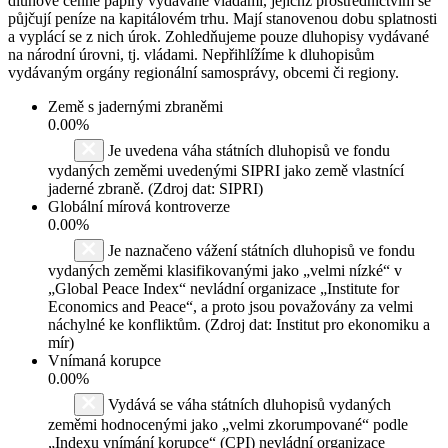
dluhové cenné papíry vydávané vládami, jejichž prostřednictvím se
půjčují peníze na kapitálovém trhu. Mají stanovenou dobu splatnosti
a vyplácí se z nich úrok. Zohledňujeme pouze dluhopisy vydávané
na národní úrovni, tj. vládami. Nepřihlížíme k dluhopisům
vydávaným orgány regionální samosprávy, obcemi či regiony.
Země s jadernými zbraněmi
0.00%
Je uvedena váha státních dluhopisů ve fondu
vydaných zeměmi uvedenými SIPRI jako země vlastnící
jaderné zbraně. (Zdroj dat: SIPRI)
Globální mírová kontroverze
0.00%
Je naznačeno vážení státních dluhopisů ve fondu
vydaných zeměmi klasifikovanými jako „velmi nízké“ v
„Global Peace Index“ nevládní organizace „Institute for
Economics and Peace“, a proto jsou považovány za velmi
náchylné ke konfliktům. (Zdroj dat: Institut pro ekonomiku a
mír)
Vnímaná korupce
0.00%
Vydává se váha státních dluhopisů vydaných
zeměmi hodnocenými jako „velmi zkorumpované“ podle
„Indexu vnímání korupce“ (CPI) nevládní organizace