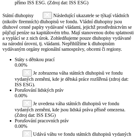
přímo ISS ESG. (Zdroj dat: ISS ESG)
Státní dluhopisy
Následující ukazatele se týkají vládních
(nikoliv firemních) dluhopisů ve fondu. Vládní dluhopisy jsou
dluhové cenné papíry vydávané vládami, jejichž prostřednictvím se
půjčují peníze na kapitálovém trhu. Mají stanovenou dobu splatnosti
a vyplácí se z nich úrok. Zohledňujeme pouze dluhopisy vydávané
na národní úrovni, tj. vládami. Nepřihlížíme k dluhopisům
vydávaným orgány regionální samosprávy, obcemi či regiony.
Státy s dětskou prací
0.00%
Je zobrazena váha státních dluhopisů ve fondu
vydaných zeměmi, kde je dětská práce rozšířená (zdroj dat:
ISS ESG).
Porušování lidských práv
0.00%
Je uvedena váha státních dluhopisů ve fondu
vydaných zeměmi, kde jsou lidská práva přísně omezena.
(Zdroj dat: ISS ESG)
Porušování pracovních práv
0.00%
Udává váhu ve fondu státních dluhopisů vydaných