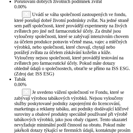
Porušování dobrých životních podmínek zvířat
0.00%
Uvádí se váha společností zastoupených ve fondu,
které porušují dobré životní podmínky zvířat. Na jedné straně
sem patří společnosti, které provádějí experimenty na živých
zvířatech pro jiné než farmaceutické účely. Za druhé jsou
vyloučeny společnosti, které se zabývají intenzivním chovem
za účelem produkce potravin včetně masa, vajec a mléčných
výrobků, nebo společnosti, které chovají, chytají nebo
porážejí zvířata za účelem získávání kožešin a kůže.
Vyloučeny nejsou společnosti, které provádějí testování na
zvířatech pro farmaceutické účely. Pokud máte dotazy
ohledně údajů o společnostech, obraťte se přímo na ISS ESG.
(Zdroj dat: ISS ESG)
Tabák
0.00%
Je uvedeno vážení společností ve Fondu, které se
zabývají výrobou tabákových výrobků. Nejsou vyloučeny
služby poskytované podniky zapojenými do licencování,
marketingu a reklamy tabáku, ani podniky dodávající klíčové
suroviny a obalové produkty speciálně používané při výrobě
tabákových výrobků, jako jsou obaly cigaret. Tento ukazatel
nevyžaduje minimální podíl činností na obratu. Pokud máte
jakékoli dotazy týkající se firemních údajů, kontaktujte prosím