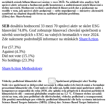
sociálních otázek během hlasovací sezóny v roce 2024. Na základě této analýzy byli
správci aktiv seřazeni a hodnoceni podle konzistence a ambicióznosti jejich hlasování o
těchto návrzích. Hodnocení vychází z podrobných hlasovacích dat a poukazuje na
rozdíly v tom, jak správci aktiv podporují — nebo nepodporují — iniciativy akcionářů
zaměřené na zlepšení dopadů firem na naléhavé globální problémy.
(Zdroj dat: ShareAction)
SEB
dosáhl/a hodnocení 33 mezi 70 správci aktiv se skóre ESG
hlasování 74.8%. Graf zobrazuje hlasovací chování společnosti u
návrhů souvisejících s ESG na valných hromadách v roce 2024.
Zde naleznete podrobnější informace na stránkách
ShareAction
.
For (57.3%)
Against (4.3%)
Did not vote (15.1%)
No holdings (23.3%)
ShareAction Methodology
Vědecky podložené klimatické cíle
Společnosti přijímající akci Tooltip
Stále více společností se dobrovolně zavazuje k cílům nulových čistých emisí a formuluje
prozatímní klimatické cíle. Čisté nulové cíle udávají, kolik emisí musí společnost snížit a
kompenzovat nejpozději do roku 2050, aby splnila svůj příspěvek k dosažení pařížských
klimatických cílů – omezení globálního oteplování na 1,5 °C. Účinnost těchto závazků
závisí na tom, zda jsou průběžné cíle důvěryhodné, vědecky podložené a transparentní.
Zde použitá metodologie pro vědecky podložené klimatické cíle byla vyvinuta iniciativou
Science Based Targets Initiative (SBTi). (Zdroj dat: Science Based Target Initiative)