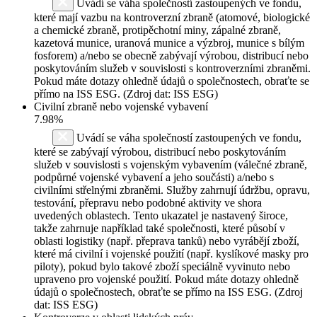
Uvádí se váha společností zastoupených ve fondu,
které mají vazbu na kontroverzní zbraně (atomové, biologické
a chemické zbraně, protipěchotní miny, zápalné zbraně,
kazetová munice, uranová munice a výzbroj, munice s bílým
fosforem) a/nebo se obecně zabývají výrobou, distribucí nebo
poskytováním služeb v souvislosti s kontroverzními zbraněmi.
Pokud máte dotazy ohledně údajů o společnostech, obraťte se
přímo na ISS ESG. (Zdroj dat: ISS ESG)
Civilní zbraně nebo vojenské vybavení
7.98%
Uvádí se váha společností zastoupených ve fondu,
které se zabývají výrobou, distribucí nebo poskytováním
služeb v souvislosti s vojenským vybavením (válečné zbraně,
podpůrné vojenské vybavení a jeho součásti) a/nebo s
civilními střelnými zbraněmi. Služby zahrnují údržbu, opravu,
testování, přepravu nebo podobné aktivity ve shora
uvedených oblastech. Tento ukazatel je nastavený široce,
takže zahrnuje například také společnosti, které působí v
oblasti logistiky (např. přeprava tanků) nebo vyrábějí zboží,
které má civilní i vojenské použití (např. kyslíkové masky pro
piloty), pokud bylo takové zboží speciálně vyvinuto nebo
upraveno pro vojenské použití. Pokud máte dotazy ohledně
údajů o společnostech, obraťte se přímo na ISS ESG. (Zdroj
dat: ISS ESG)