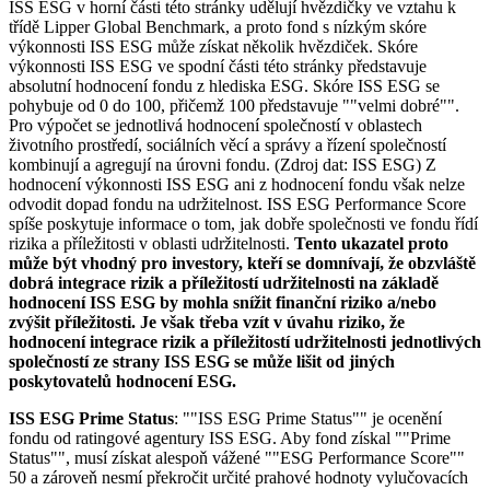
ISS ESG v horní části této stránky udělují hvězdičky ve vztahu k
třídě Lipper Global Benchmark, a proto fond s nízkým skóre
výkonnosti ISS ESG může získat několik hvězdiček. Skóre
výkonnosti ISS ESG ve spodní části této stránky představuje
absolutní hodnocení fondu z hlediska ESG. Skóre ISS ESG se
pohybuje od 0 do 100, přičemž 100 představuje ""velmi dobré"".
Pro výpočet se jednotlivá hodnocení společností v oblastech
životního prostředí, sociálních věcí a správy a řízení společností
kombinují a agregují na úrovni fondu. (Zdroj dat: ISS ESG) Z
hodnocení výkonnosti ISS ESG ani z hodnocení fondu však nelze
odvodit dopad fondu na udržitelnost. ISS ESG Performance Score
spíše poskytuje informace o tom, jak dobře společnosti ve fondu řídí
rizika a příležitosti v oblasti udržitelnosti.
Tento ukazatel proto
může být vhodný pro investory, kteří se domnívají, že obzvláště
dobrá integrace rizik a příležitostí udržitelnosti na základě
hodnocení ISS ESG by mohla snížit finanční riziko a/nebo
zvýšit příležitosti. Je však třeba vzít v úvahu riziko, že
hodnocení integrace rizik a příležitostí udržitelnosti jednotlivých
společností ze strany ISS ESG se může lišit od jiných
poskytovatelů hodnocení ESG.
ISS ESG Prime Status
: ""ISS ESG Prime Status"" je ocenění
fondu od ratingové agentury ISS ESG. Aby fond získal ""Prime
Status"", musí získat alespoň vážené ""ESG Performance Score""
50 a zároveň nesmí překročit určité prahové hodnoty vylučovacích