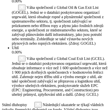
0.00%
Váha společností z Global Oil & Gas Exit List
(GOGEL). Jedná se o databázi poskytovanou organizací
urgewald, která obsahuje ropné a plynárenské společnosti z
upstreamového sektoru, tj. společnosti zabývající se
průzkumem nebo těžbou ropy a plynu jako fosilních zdrojů
energie, a společnosti ze midstreamového sektoru, které se
zabývají plánováním další infrastruktury, jako jsou potrubí
nebo terminály. Zohledňuje se také výstavba nových
plynových nebo ropných elektráren. (Zdroj: GOGEL)
Uhlí
0.00%
Váha společností z Global Coal Exit List (GCEL).
Jedná se o databázi poskytovanou organizací urgewald, která
obsahuje informace o více než 1 600 společnostech a více než
1 900 jejich dceřiných společnostech v hodnotovém řetězci
uhlí. Zahrnuje nejen těžbu uhlí a výrobu energie z uhlí, ale
také společnosti zabývající se přepravou a logistikou uhlí,
výrobce uhelných elektráren, poskytovatele služeb EPC
(EPC: Engineering, Procurement, and Construction) pro
uhelný průmysl, zplyňování uhlí a další. (Zdroj: GCEL)
Státní dluhopisy
Následující ukazatele se týkají vládních
(nikoliv firemních) dluhopisů ve fondu. Vládní dluhopisy jsou