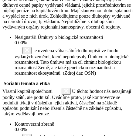
dluhové cenné papíry vydávané vládami, jejichž prostřednictvím se
půjčují peníze na kapitálovém trhu. Mají stanovenou dobu splatnosti
a vyplácí se z nich úrok. Zohledňujeme pouze dluhopisy vydávané
na národní úrovni, tj. vládami. Nepřihlížíme k dluhopisům
vydávaným orgány regionální samosprávy, obcemi či regiony.
Nesignatáři Úmluvy o biologické rozmanitosti
0.00%
Je uvedena váha státních dluhopisů ve fondu
vydaných zeměmi, které nepodepsaly Úmluvu o biologické
rozmanitosti. Tato úmluva má za cíl chránit biologickou
rozmanitost Země, ale také genetickou rozmanitost a
rozmanitost ekosystémů. (Zdroj dat: OSN)
Sociální témata a etika
Vlastní kapitál společnosti
U těchto hodnot nás nezajímají
podíly států, ale podniků. Uvádíme proto, jaké kontroverze se
podniků týkají v důsledku jejich aktivit, částečně na základě
způsobu podnikání nebo řízení a částečně na základě způsobu,
jakým vydělávají peníze.
Kontroverzní zbraně
0.00%