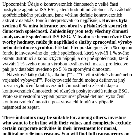
Upozornění: Údaje o kontroverzních činnostech z velké části
poskytuje agentura ISS ESG, která hodnotí udržitelnost. Na základě
spotřebitelského průzkumu jsme většinu definic kontroverzních
aktivit v databázi fondů interpretovali co nejpřísněji.
Rovněž byla
zvolena 0 % míra tolerance pro obrat v příslušných sporných
činnostech společnosti. Zohledněny jsou tedy všechny činnosti
analyzované společností ISS ESG. V úvahu se berou různé fáze
tvorby hodnoty, může jít například o služby zpracování, výroby
nebo distribuce výrobků.
Příklad: Předpokládejme, že 5 % objemu
fondu je investováno do jedné společnosti, která vytváří 1 % svého
obratu distribucí alkoholických nápojů, a do jiné společnosti, která
vytváří 1 % svého obratu výrobou kyslíkových masek pro letectvo,
pak je v databázi uvedeno po 5 % za spornými činnostmi
""Návykové látky (tabák, alkohol)"" a ""Civilní střelné zbraně nebo
vojenské vybavení"". Poskytovatelé fondů mohou definovat jiný
rozsah vyloučení kontroverzních činností nebo získat údaje o
kontroverzních činnostech od různých poskytovatelů ratingu ESG.
Proto se investorům vyplatí porozumět přesné definici vyloučení
kontroverzních činností u poskytovatelů fondů a v případě
nejasností se zeptat.
These indicators may be suitable for, among others, investors
who want to be in line with their values and completely exclude
certain corporate activities in their investment for moral,
political or religious reasons. You will find full transparency on