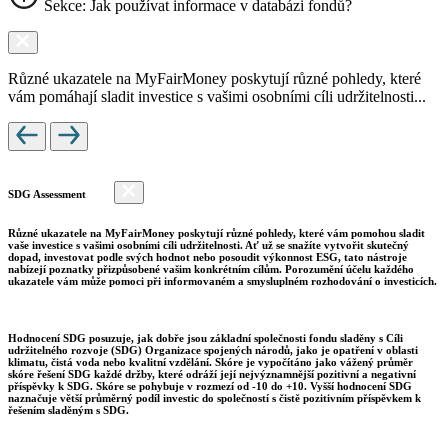
Sekce: Jak používat informace v databázi fondů?
Různé ukazatele na MyFairMoney poskytují různé pohledy, které
vám pomáhají sladit investice s vašimi osobními cíli udržitelnosti...
SDG Assessment
Různé ukazatele na MyFairMoney poskytují různé pohledy, které vám pomohou sladit
vaše investice s vašimi osobními cíli udržitelnosti. Ať už se snažíte vytvořit skutečný
dopad, investovat podle svých hodnot nebo posoudit výkonnost ESG, tato nástroje
nabízejí poznatky přizpůsobené vašim konkrétním cílům. Porozumění účelu každého
ukazatele vám může pomoci při informovaném a smysluplném rozhodování o investicích.
Hodnocení SDG posuzuje, jak dobře jsou základní společnosti fondu sladěny s Cíli
udržitelného rozvoje (SDG) Organizace spojených národů, jako je opatření v oblasti
klimatu, čistá voda nebo kvalitní vzdělání. Skóre je vypočítáno jako vážený průměr
skóre řešení SDG každé držby, které odráží její nejvýznamnější pozitivní a negativní
příspěvky k SDG. Skóre se pohybuje v rozmezí od -10 do +10. Vyšší hodnocení SDG
naznačuje větší průměrný podíl investic do společností s čistě pozitivním příspěvkem k
řešením sladěným s SDG.