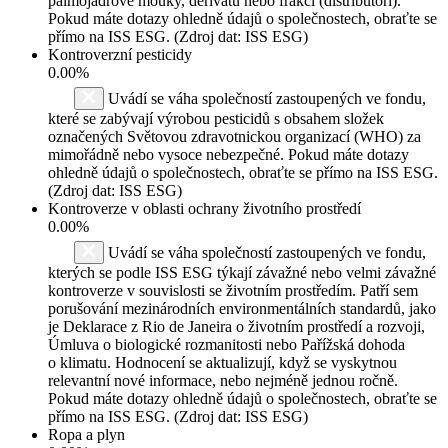
palmojádrové mouky, derivátů nebo frakcí (distributoři).
Pokud máte dotazy ohledně údajů o společnostech, obraťte se
přímo na ISS ESG. (Zdroj dat: ISS ESG)
Kontroverzní pesticidy
0.00%
Uvádí se váha společností zastoupených ve fondu,
které se zabývají výrobou pesticidů s obsahem složek
označených Světovou zdravotnickou organizací (WHO) za
mimořádně nebo vysoce nebezpečné. Pokud máte dotazy
ohledně údajů o společnostech, obraťte se přímo na ISS ESG.
(Zdroj dat: ISS ESG)
Kontroverze v oblasti ochrany životního prostředí
0.00%
Uvádí se váha společností zastoupených ve fondu,
kterých se podle ISS ESG týkají závažné nebo velmi závažné
kontroverze v souvislosti se životním prostředím. Patří sem
porušování mezinárodních environmentálních standardů, jako
je Deklarace z Rio de Janeira o životním prostředí a rozvoji,
Úmluva o biologické rozmanitosti nebo Pařížská dohoda
o klimatu. Hodnocení se aktualizují, když se vyskytnou
relevantní nové informace, nebo nejméně jednou ročně.
Pokud máte dotazy ohledně údajů o společnostech, obraťte se
přímo na ISS ESG. (Zdroj dat: ISS ESG)
Ropa a plyn