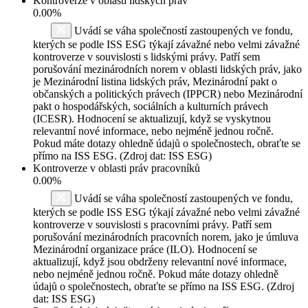
Kontroverze v oblasti lidských práv
0.00%
Uvádí se váha společností zastoupených ve fondu,
kterých se podle ISS ESG týkají závažné nebo velmi závažné
kontroverze v souvislosti s lidskými právy. Patří sem
porušování mezinárodních norem v oblasti lidských práv, jako
je Mezinárodní listina lidských práv, Mezinárodní pakt o
občanských a politických právech (IPPCR) nebo Mezinárodní
pakt o hospodářských, sociálních a kulturních právech
(ICESR). Hodnocení se aktualizují, když se vyskytnou
relevantní nové informace, nebo nejméně jednou ročně.
Pokud máte dotazy ohledně údajů o společnostech, obraťte se
přímo na ISS ESG. (Zdroj dat: ISS ESG)
Kontroverze v oblasti práv pracovníků
0.00%
Uvádí se váha společností zastoupených ve fondu,
kterých se podle ISS ESG týkají závažné nebo velmi závažné
kontroverze v souvislosti s pracovními právy. Patří sem
porušování mezinárodních pracovních norem, jako je úmluva
Mezinárodní organizace práce (ILO). Hodnocení se
aktualizují, když jsou obdrženy relevantní nové informace,
nebo nejméně jednou ročně. Pokud máte dotazy ohledně
údajů o společnostech, obraťte se přímo na ISS ESG. (Zdroj
dat: ISS ESG)