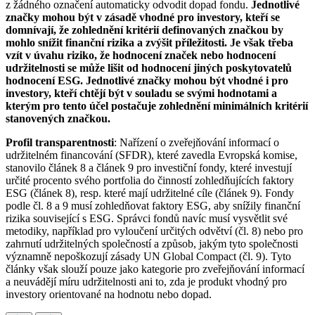
z žádného označení automaticky odvodit dopad fondu.
Jednotlivé
značky mohou být v zásadě vhodné pro investory, kteří se
domnívají, že zohlednění kritérií definovaných značkou by
mohlo snížit finanční rizika a zvýšit příležitosti. Je však třeba
vzít v úvahu riziko, že hodnocení značek nebo hodnocení
udržitelnosti se může lišit od hodnocení jiných poskytovatelů
hodnocení ESG. Jednotlivé značky mohou být vhodné i pro
investory, kteří chtějí být v souladu se svými hodnotami a
kterým pro tento účel postačuje zohlednění minimálních kritérií
stanovených značkou.
Profil transparentnosti
: Nařízení o zveřejňování informací o
udržitelném financování (SFDR), které zavedla Evropská komise,
stanovilo článek 8 a článek 9 pro investiční fondy, které investují
určité procento svého portfolia do činností zohledňujících faktory
ESG (článek 8), resp. které mají udržitelné cíle (článek 9). Fondy
podle čl. 8 a 9 musí zohledňovat faktory ESG, aby snížily finanční
rizika související s ESG. Správci fondů navíc musí vysvětlit své
metodiky, například pro vyloučení určitých odvětví (čl. 8) nebo pro
zahrnutí udržitelných společností a způsob, jakým tyto společnosti
významně nepoškozují zásady UN Global Compact (čl. 9). Tyto
články však slouží pouze jako kategorie pro zveřejňování informací
a neuvádějí míru udržitelnosti ani to, zda je produkt vhodný pro
investory orientované na hodnotu nebo dopad.