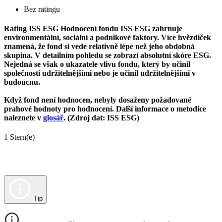
Bez ratingu
Rating ISS ESG
Hodnocení fondu ISS ESG zahrnuje
environmentální, sociální a podnikové faktory. Více hvězdiček
znamená, že fond si vede relativně lépe než jeho obdobná
skupina. V detailním pohledu se zobrazí absolutní skóre ESG.
Nejedná se však o ukazatele vlivu fondu, který by učinil
společnosti udržitelnějšími nebo je učinil udržitelnějšími v
budoucnu.
Když fond není hodnocen, nebyly dosaženy požadované
prahové hodnoty pro hodnocení. Další informace o metodice
naleznete v
glosář
. (Zdroj dat: ISS ESG)
1 Stern(e)
Tip