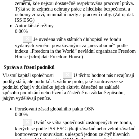
zeměmi, kde nejsou dostatečně respektována pracovní práva.
Týká se to zejména ochrany práce z hlediska bezpečnosti a
ochrany zdraví, minimální mzdy a pracovní doby. (Zdroj dat:
ISS ESG)
Autoritářské režimy
0.00%
Je uvedena váha státních dluhopisů ve fondu
vydaných zeměmi považovanými za „nesvobodné“ podle
indexu „Freedom in the World“ nevládní organizace Freedom
House (zdroj dat: Freedom House).
Správa a řízení podniků
Vlastní kapitál společnosti
U těchto hodnot nás nezajímají
podíly států, ale podniků. Uvádíme proto, jaké kontroverze se
podniků týkají v důsledku jejich aktivit, částečně na základě
způsobu podnikání nebo řízení a částečně na základě způsobu,
jakým vydělávají peníze.
Porušování zásad globálního paktu OSN
0.00%
Uvádí se váha společností zastoupených ve fondu,
kterých se podle ISS ESG týkají závažné nebo velmi závažné
kontroverze v souvislosti s alespoň jednou ze čtyř hlavních