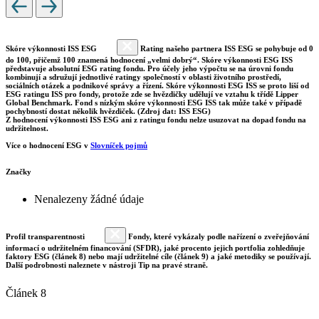
Skóre výkonnosti ISS ESG
Rating našeho partnera ISS ESG se pohybuje od 0
do 100, přičemž 100 znamená hodnocení „velmi dobrý“. Skóre výkonnosti ESG ISS
představuje absolutní ESG rating fondu. Pro účely jeho výpočtu se na úrovni fondu
kombinují a sdružují jednotlivé ratingy společností v oblasti životního prostředí,
sociálních otázek a podnikové správy a řízení. Skóre výkonnosti ESG ISS se proto liší od
ESG ratingu ISS pro fondy, protože zde se hvězdičky udělují ve vztahu k třídě Lipper
Global Benchmark. Fond s nízkým skóre výkonnosti ESG ISS tak může také v případě
pochybností dostat několik hvězdiček. (Zdroj dat: ISS ESG)
Z hodnocení výkonnosti ISS ESG ani z ratingu fondu nelze usuzovat na dopad fondu na
udržitelnost.
Více o hodnocení ESG v
Slovníček pojmů
Značky
Nenalezeny žádné údaje
Profil transparentnosti
Fondy, které vykázaly podle nařízení o zveřejňování
informací o udržitelném financování (SFDR), jaké procento jejich portfolia zohledňuje
faktory ESG (článek 8) nebo mají udržitelné cíle (článek 9) a jaké metodiky se používají.
Další podrobnosti naleznete v nástroji Tip na pravé straně.
Článek 8