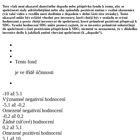
Toto však není ukazatel skutečného dopadu nebo příspěvku fondu k tomu, aby se
společnosti staly udržitelnějšími nebo aby způsobily pozitivní změnu v reálné ekonomice
(viz také video o rozdílu mezi sladěním a dopadem v dolní části této stránky). Tento
ukazatel může být zvláště vhodný pro investory, kteří chtějí být v souladu se svými
hodnotami a proto chtějí investovat do společností, které průměrně pozitivně přispívají k
SDG. Vysoké hodnocení SDG může pomoci zajistit, že se investice průměrně uskutečňují
do společností s čistě pozitivním příspěvkem k SDG; nicméně to neznamená, že v důsledku
investice došlo k jakékoli změně chování společnosti (k „dopadu“).
Tento fond
je ve třídě účinnosti
-10 až 5.1
Významné negativní hodnocení
-5,1 až -0,2
Omezené negativní hodnocení
-0,2 až 0,2
Žádné (síťové) hodnocení
0,2 až 5,1
Omezené pozitivní hodnocení
5.1 až 10