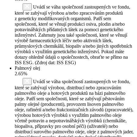
Uvádí se váha společností zastoupených ve fondu,
které se zabývají výrobou a/nebo zpracováním produktů
z geneticky modifikovaných organismů. Patří sem
společnosti, které se věnují produkci osiva, plodin a/nebo
potravinářských přídatných látek za pomoci genetického
inženýrství. Zahrnuty jsou také společnosti, které se věnují
výrobě farmaceutických léčiv nebo aktivních látek,
průmyslových chemikálií, biopaliv a/nebo jiných spotřebních
výrobků s využitím genetického inženýrství. Pokud máte
dotazy ohledně údajů o společnostech, obraťte se přímo na
ISS ESG. (Zdroj dat: ISS ESG)
Palmový olej
2.65%
Uvádí se váha společností zastoupených ve fondu,
které se zabývají výrobou, distribucí nebo zpracováním
palmového oleje a hotových produktů na bázi palmového
oleje. Patří sem společnosti, které se zabývají pěstováním
palmy olejné (producenti), provozem lisoven palmového
oleje, rafinérií a/nebo frakcionizačních závodů (zpracovatelé),
výrobou hotových výrobků s využitím palmového oleje
včetně potravin a nepotravinářských výrobků (chemikálie,
biopaliva, přípravky pro osobní péči) (uživatelé) nebo
distribucí surového palmového oleje, oleje z palmových jader,