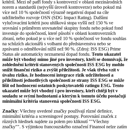
kritérií. Mezi ně patří fondy s kontroverzí v oblasti mezinárodních
norem a standardů (nejvyšší úroveň kontroverze) nebo pokud má
více než 10 % společností výrazně negativní dopad na cíle
udržitelného rozvoje OSN (SDG Impact Rating). Dalšími
vylučovacími kritérii jsou uhlíková stopa vyšší než 150 % ve
srovnání s průměrem srovnatelné skupiny fondu nebo pokud fond
investuje do společností, které působí v oblasti kontroverzních
zbraní, nebo pokud je u více než 10 % společností ve fondu souhlas
na schůzích akcionářů s volbami do představenstva nebo se
zprávami o odměňování nižší než 90 %. (Zdroj: ISS ESG) Prime
Status ale automaticky neznamená dopad fondu.
Tento ukazatel
může být vhodný mimo jiné pro investory, kteří se domnívají, že
zohlednění kritérií stanovených společností ISS ESG by mohlo
snížit finanční riziko a zvýšit příležitosti. Je však třeba vzít v
úvahu riziko, že hodnocení integrace rizik udržitelnosti a
příležitostí jednotlivých společností ze strany ISS ESG se může
lišit od hodnocení ostatních poskytovatelů ratingu ESG. Tento
ukazatel může být vhodný i pro investory, kteří chtějí být v
souladu se svými hodnotami a kterým k tomuto účelu postačují
minimální kritéria stanovená společností ISS ESG.
Značky
: Všechny uvedené značky používají různé definice,
minimální kritéria a screeningové postupy. Porovnání značek z
různých hledisek najdete za polem pro kliknutí ""Všechny
značky"". S výjimkou francouzského označení Finansol nelze zatím