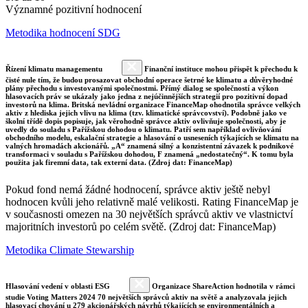
Významné pozitivní hodnocení
Metodika hodnocení SDG
Řízení klimatu managementu
Finanční instituce mohou přispět k přechodu k
čisté nule tím, že budou prosazovat obchodní operace šetrné ke klimatu a důvěryhodné
plány přechodu s investovanými společnostmi. Přímý dialog se společností a výkon
hlasovacích práv se ukázaly jako jedna z nejúčinnějších strategií pro pozitivní dopad
investorů na klima. Britská nevládní organizace FinanceMap ohodnotila správce velkých
aktiv z hlediska jejich vlivu na klima (tzv. klimatické správcovství). Podobně jako ve
školní třídě dopis popisuje, jak věrohodně správce aktiv ovlivňuje společnosti, aby je
uvedly do souladu s Pařížskou dohodou o klimatu. Patří sem například ovlivňování
obchodního modelu, eskalační strategie a hlasování o usneseních týkajících se klimatu na
valných hromadách akcionářů. „A“ znamená silný a konzistentní závazek k podnikové
transformaci v souladu s Pařížskou dohodou, F znamená „nedostatečný“. K tomu byla
použita jak firemní data, tak externí data. (Zdroj dat: FinanceMap)
Pokud fond nemá žádné hodnocení, správce aktiv ještě nebyl
hodnocen kvůli jeho relativně malé velikosti. Rating FinanceMap je
v současnosti omezen na 30 největších správců aktiv ve vlastnictví
majoritních investorů po celém světě. (Zdroj dat: FinanceMap)
Metodika Climate Stewarship
Hlasování vedení v oblasti ESG
Organizace ShareAction hodnotila v rámci
studie Voting Matters 2024 70 největších správců aktiv na světě a analyzovala jejich
hlasovací chování u 279 akcionářských návrhů týkajících se environmentálních a