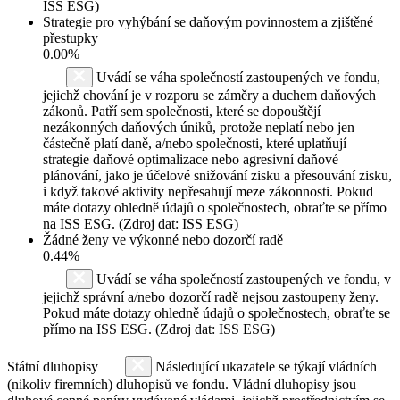
ISS ESG)
Strategie pro vyhýbání se daňovým povinnostem a zjištěné
přestupky
0.00%
Uvádí se váha společností zastoupených ve fondu,
jejichž chování je v rozporu se záměry a duchem daňových
zákonů. Patří sem společnosti, které se dopouštějí
nezákonných daňových úniků, protože neplatí nebo jen
částečně platí daně, a/nebo společnosti, které uplatňují
strategie daňové optimalizace nebo agresivní daňové
plánování, jako je účelové snižování zisku a přesouvání zisku,
i když takové aktivity nepřesahují meze zákonnosti. Pokud
máte dotazy ohledně údajů o společnostech, obraťte se přímo
na ISS ESG. (Zdroj dat: ISS ESG)
Žádné ženy ve výkonné nebo dozorčí radě
0.44%
Uvádí se váha společností zastoupených ve fondu, v
jejichž správní a/nebo dozorčí radě nejsou zastoupeny ženy.
Pokud máte dotazy ohledně údajů o společnostech, obraťte se
přímo na ISS ESG. (Zdroj dat: ISS ESG)
Státní dluhopisy
Následující ukazatele se týkají vládních
(nikoliv firemních) dluhopisů ve fondu. Vládní dluhopisy jsou