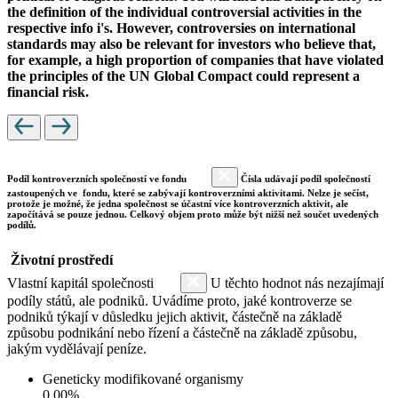
the definition of the individual controversial activities in the
respective info i's. However, controversies on international
standards may also be relevant for investors who believe that,
for example, a high proportion of companies that have violated
the principles of the UN Global Compact could represent a
financial risk.
Podíl kontroverzních společností ve fondu
Čísla udávají podíl společností
zastoupených ve fondu, které se zabývají kontroverzními aktivitami. Nelze je sečíst,
protože je možné, že jedna společnost se účastní více kontroverzních aktivit, ale
započítává se pouze jednou. Celkový objem proto může být nižší než součet uvedených
podílů.
Životní prostředí
Vlastní kapitál společnosti
U těchto hodnot nás nezajímají
podíly států, ale podniků. Uvádíme proto, jaké kontroverze se
podniků týkají v důsledku jejich aktivit, částečně na základě
způsobu podnikání nebo řízení a částečně na základě způsobu,
jakým vydělávají peníze.
Geneticky modifikované organismy
0.00%