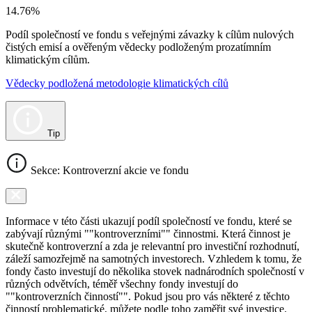
14.76%
Podíl společností ve fondu s veřejnými závazky k cílům nulových
čistých emisí a ověřeným vědecky podloženým prozatímním
klimatickým cílům.
Vědecky podložená metodologie klimatických cílů
Tip
Sekce: Kontroverzní akcie ve fondu
Informace v této části ukazují podíl společností ve fondu, které se
zabývají různými ""kontroverzními"" činnostmi. Která činnost je
skutečně kontroverzní a zda je relevantní pro investiční rozhodnutí,
záleží samozřejmě na samotných investorech. Vzhledem k tomu, že
fondy často investují do několika stovek nadnárodních společností v
různých odvětvích, téměř všechny fondy investují do
""kontroverzních činností"". Pokud jsou pro vás některé z těchto
činností problematické, můžete podle toho zaměřit své investice.