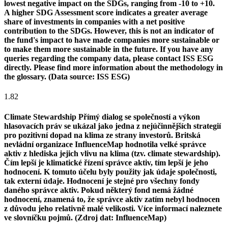
lowest negative impact on the SDGs, ranging from -10 to +10.
A higher SDG Assessment score indicates a greater average
share of investments in companies with a net positive
contribution to the SDGs. However, this is not an indicator of
the fund's impact to have made companies more sustainable or
to make them more sustainable in the future. If you have any
queries regarding the company data, please contact ISS ESG
directly. Please find more information about the methodology in
the glossary. (Data source: ISS ESG)
1.82
Climate Stewardship
Přímý dialog se společností a výkon
hlasovacích práv se ukázal jako jedna z nejúčinnějších strategií
pro pozitivní dopad na klima ze strany investorů. Britská
nevládní organizace InfluenceMap hodnotila velké správce
aktiv z hlediska jejich vlivu na klima (tzv. climate stewardship).
Čím lepší je klimatické řízení správce aktiv, tím lepší je jeho
hodnocení. K tomuto účelu byly použity jak údaje společnosti,
tak externí údaje. Hodnocení je stejné pro všechny fondy
daného správce aktiv. Pokud některý fond nemá žádné
hodnocení, znamená to, že správce aktiv zatím nebyl hodnocen
z důvodu jeho relativně malé velikosti. Více informací naleznete
ve slovníčku pojmů. (Zdroj dat: InfluenceMap)