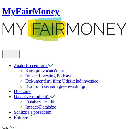
MyFairMoney
Znalostní centrum
Kurz pro začátečníky
Impact Investing Podcast
Dokumentární film: Udržitelné investice
Kontrolní seznam greenwashingu
Dotazník
Databáze produktů
Databáze fondů
Impact-Databáze
Schůzka s poradcem
Přihlášení
CZ