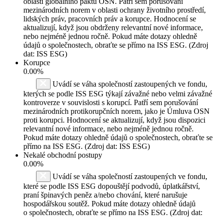
oblastí globálního paktu OSN. Patří sem porušování
mezinárodních norem v oblasti ochrany životního prostředí,
lidských práv, pracovních práv a korupce. Hodnocení se
aktualizují, když jsou obdrženy relevantní nové informace,
nebo nejméně jednou ročně. Pokud máte dotazy ohledně
údajů o společnostech, obraťte se přímo na ISS ESG. (Zdroj
dat: ISS ESG)
Korupce
0.00%
Uvádí se váha společností zastoupených ve fondu,
kterých se podle ISS ESG týkají závažné nebo velmi závažné
kontroverze v souvislosti s korupcí. Patří sem porušování
mezinárodních protikorupčních norem, jako je Úmluva OSN
proti korupci. Hodnocení se aktualizují, když jsou dispozici
relevantní nové informace, nebo nejméně jednou ročně.
Pokud máte dotazy ohledně údajů o společnostech, obraťte se
přímo na ISS ESG. (Zdroj dat: ISS ESG)
Nekalé obchodní postupy
0.00%
Uvádí se váha společností zastoupených ve fondu,
které se podle ISS ESG dopouštějí podvodů, úplatkářství,
praní špinavých peněz a/nebo chování, které narušuje
hospodářskou soutěž. Pokud máte dotazy ohledně údajů
o společnostech, obraťte se přímo na ISS ESG. (Zdroj dat: