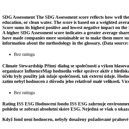
SDG Assessment
The SDG Assessment score reflects how well the
education, or clean water. The score is based on a weighted aver
Score sums its highest positive and lowest negative impact on th
A higher SDG Assessment score indicates a greater average share o
have made companies more sustainable or to make them more susta
information about the methodology in the glossary. (Data source
Bez ratingu
Climate Stewardship
Přímý dialog se společností a výkon hlasova
organizace InfluenceMap hodnotila velké správce aktiv z hlediska j
účelu byly použity jak údaje společnosti, tak externí údaje. Ho
zatím nebyl hodnocen z důvodu jeho relativně malé velikosti. Ví
Bez ratingu
Rating ISS ESG
Hodnocení fondu ISS ESG zahrnuje environmentál
pohledu se zobrazí absolutní skóre ESG. Nejedná se však o ukazate
Když fond není hodnocen, nebyly dosaženy požadované prahové 