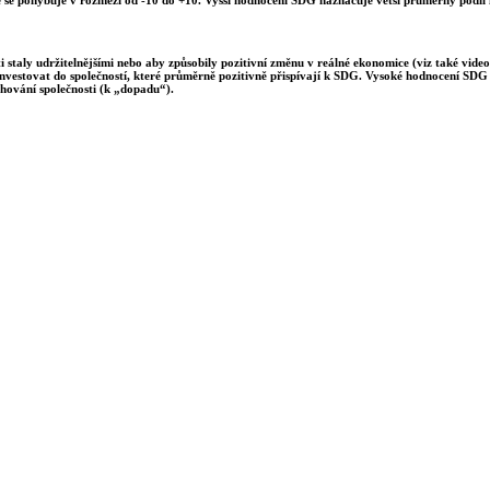
 staly udržitelnějšími nebo aby způsobily pozitivní změnu v reálné ekonomice (viz také video
investovat do společností, které průměrně pozitivně přispívají k SDG. Vysoké hodnocení SDG m
hování společnosti (k „dopadu“).