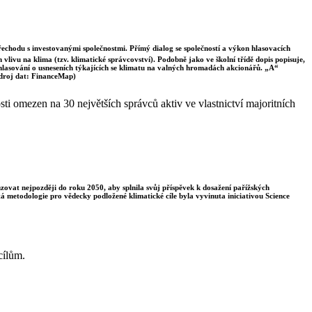
řechodu s investovanými společnostmi. Přímý dialog se společností a výkon hlasovacích
vlivu na klima (tzv. klimatické správcovství). Podobně jako ve školní třídě dopis popisuje,
 hlasování o usneseních týkajících se klimatu na valných hromadách akcionářů. „A“
Zdroj dat: FinanceMap)
i omezen na 30 největších správců aktiv ve vlastnictví majoritních
enzovat nejpozději do roku 2050, aby splnila svůj příspěvek k dosažení pařížských
á metodologie pro vědecky podložené klimatické cíle byla vyvinuta iniciativou Science
cílům.