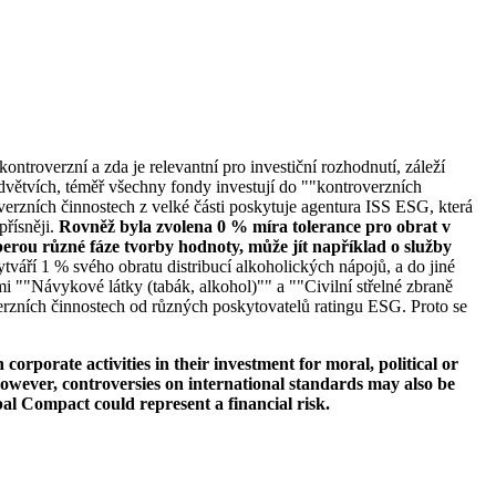
ontroverzní a zda je relevantní pro investiční rozhodnutí, záleží
větvích, téměř všechny fondy investují do ""kontroverzních
verzních činnostech z velké části poskytuje agentura ISS ESG, která
přísněji.
Rovněž byla zvolena 0 % míra tolerance pro obrat v
erou různé fáze tvorby hodnoty, může jít například o služby
tváří 1 % svého obratu distribucí alkoholických nápojů, a do jiné
i ""Návykové látky (tabák, alkohol)"" a ""Civilní střelné zbraně
erzních činnostech od různých poskytovatelů ratingu ESG. Proto se
orporate activities in their investment for moral, political or
s. However, controversies on international standards may also be
bal Compact could represent a financial risk.