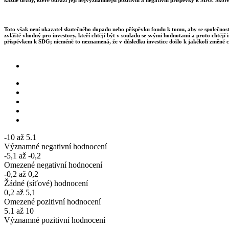
Toto však není ukazatel skutečného dopadu nebo příspěvku fondu k tomu, aby se společnosti
zvláště vhodný pro investory, kteří chtějí být v souladu se svými hodnotami a proto chtějí 
příspěvkem k SDG; nicméně to neznamená, že v důsledku investice došlo k jakékoli změně c
-10 až 5.1
Významné negativní hodnocení
-5,1 až -0,2
Omezené negativní hodnocení
-0,2 až 0,2
Žádné (síťové) hodnocení
0,2 až 5,1
Omezené pozitivní hodnocení
5.1 až 10
Významné pozitivní hodnocení