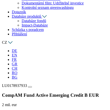
Dokumentární film: Udržitelné investice
Kontrolní seznam greenwashingu
Dotazník
Databáze produktů
Databáze fondů
Impact-Databáze
Schůzka s poradcem
Přihlášení
CZ
DE
EN
FR
GR
CH
RO
BG
LU0178937933
CompAM Fund Active Emerging Credit B EUR
2 mil. eur