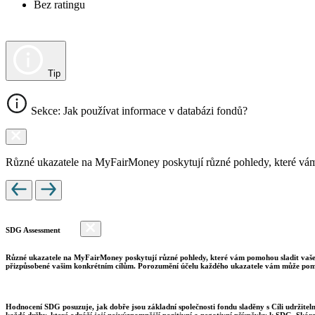
Bez ratingu
Tip
Sekce: Jak používat informace v databázi fondů?
Různé ukazatele na MyFairMoney poskytují různé pohledy, které vám pom
SDG Assessment
Různé ukazatele na MyFairMoney poskytují různé pohledy, které vám pomohou sladit vaše inv
přizpůsobené vašim konkrétním cílům. Porozumění účelu každého ukazatele vám může pomo
Hodnocení SDG posuzuje, jak dobře jsou základní společnosti fondu sladěny s Cíli udržite
každé držby, které odráží její nejvýznamnější pozitivní a negativní příspěvky k SDG. Skór