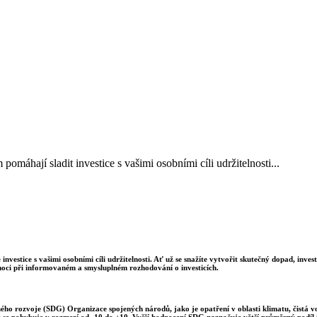
áhají sladit investice s vašimi osobními cíli udržitelnosti...
estice s vašimi osobními cíli udržitelnosti. Ať už se snažíte vytvořit skutečný dopad, inve
ci při informovaném a smysluplném rozhodování o investicích.
lného rozvoje (SDG) Organizace spojených národů, jako je opatření v oblasti klimatu, čistá 
e se pohybuje v rozmezí od -10 do +10. Vyšší hodnocení SDG naznačuje větší průměrný podíl i