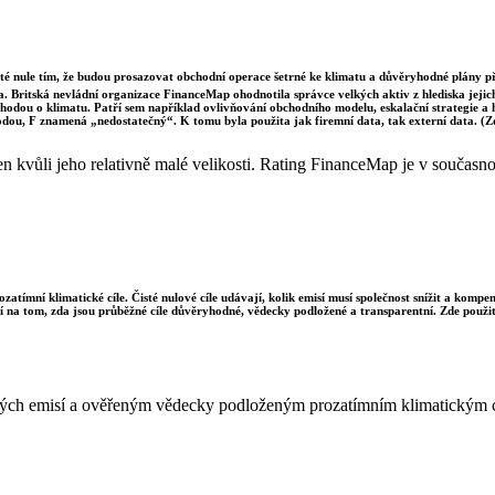
sté nule tím, že budou prosazovat obchodní operace šetrné ke klimatu a důvěryhodné plány p
a. Britská nevládní organizace FinanceMap ohodnotila správce velkých aktiv z hlediska jejich 
dohodou o klimatu. Patří sem například ovlivňování obchodního modelu, eskalační strategie a
odou, F znamená „nedostatečný“. K tomu byla použita jak firemní data, tak externí data. (
kvůli jeho relativně malé velikosti. Rating FinanceMap je v současnost
ozatímní klimatické cíle. Čisté nulové cíle udávají, kolik emisí musí společnost snížit a komp
sí na tom, zda jsou průběžné cíle důvěryhodné, vědecky podložené a transparentní. Zde použit
istých emisí a ověřeným vědecky podloženým prozatímním klimatickým 