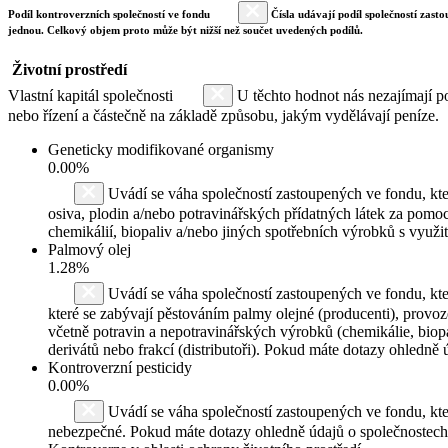
Podíl kontroverzních společností ve fondu
Čísla udávají podíl společností zasto
jednou. Celkový objem proto může být nižší než součet uvedených podílů.
Životní prostředí
Vlastní kapitál společnosti
U těchto hodnot nás nezajímají po
nebo řízení a částečně na základě způsobu, jakým vydělávají peníze.
Geneticky modifikované organismy
0.00%
Uvádí se váha společností zastoupených ve fondu, kte
osiva, plodin a/nebo potravinářských přídatných látek za pomoc
chemikálií, biopaliv a/nebo jiných spotřebních výrobků s využ
Palmový olej
1.28%
Uvádí se váha společností zastoupených ve fondu, kte
které se zabývají pěstováním palmy olejné (producenti), provo
včetně potravin a nepotravinářských výrobků (chemikálie, biopa
derivátů nebo frakcí (distributoři). Pokud máte dotazy ohledně
Kontroverzní pesticidy
0.00%
Uvádí se váha společností zastoupených ve fondu, k
nebezpečné. Pokud máte dotazy ohledně údajů o společnostech