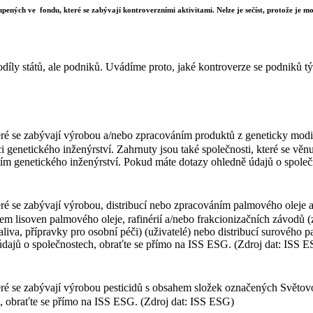
upených ve fondu, které se zabývají kontroverzními aktivitami. Nelze je sečíst, protože je mož
díly států, ale podniků. Uvádíme proto, jaké kontroverze se podniků týk
ré se zabývají výrobou a/nebo zpracováním produktů z geneticky modif
i genetického inženýrství. Zahrnuty jsou také společnosti, které se vě
itím genetického inženýrství. Pokud máte dotazy ohledně údajů o spole
ré se zabývají výrobou, distribucí nebo zpracováním palmového oleje a
zem lisoven palmového oleje, rafinérií a/nebo frakcionizačních závodů
liva, přípravky pro osobní péči) (uživatelé) nebo distribucí surového
 údajů o společnostech, obraťte se přímo na ISS ESG. (Zdroj dat: ISS 
teré se zabývají výrobou pesticidů s obsahem složek označených Svět
, obraťte se přímo na ISS ESG. (Zdroj dat: ISS ESG)