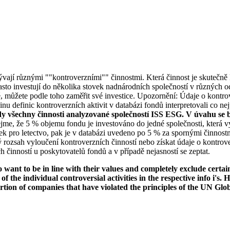
bývají různými ""kontroverzními"" činnostmi. Která činnost je skutečně k
to investují do několika stovek nadnárodních společností v různých od
ké, můžete podle toho zaměřit své investice. Upozornění: Údaje o kontro
u definic kontroverzních aktivit v databázi fondů interpretovali co nej
dy všechny činnosti analyzované společností ISS ESG. V úvahu se b
jme, že 5 % objemu fondu je investováno do jedné společnosti, která vy
k pro letectvo, pak je v databázi uvedeno po 5 % za spornými činnostm
rozsah vyloučení kontroverzních činností nebo získat údaje o kontrov
 činností u poskytovatelů fondů a v případě nejasností se zeptat.
want to be in line with their values and completely exclude certain c
 of the individual controversial activities in the respective info i'
ortion of companies that have violated the principles of the UN Glo