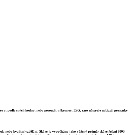
stovat podle svých hodnot nebo posoudit výkonnost ESG, tato nástroje nabízejí poznatky
voda nebo kvalitní vzdělání. Skóre je vypočítáno jako vážený průměr skóre řešení SDG
nvestic do společností s čistě pozitivním příspěvkem k řešením sladěným s SDG.