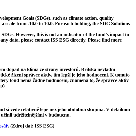
velopment Goals (SDGs), such as climate action, quality
 a scale from -10.0 to 10.0. For each holding, the SDG Solutions
 SDGs. However, this is not an indicator of the fund's impact to
ny data, please contact ISS ESG directly. Please find more
ivní dopad na klima ze strany investorů. Britská nevládní
tické řízení správce aktiv, tím lepší je jeho hodnocení. K tomuto
ěkterý fond nemá žádné hodnocení, znamená to, že správce aktiv
ap)
d si vede relativně lépe než jeho obdobná skupina. V detailním
 učinil udržitelnějšími v budoucnu.
osář
. (Zdroj dat: ISS ESG)