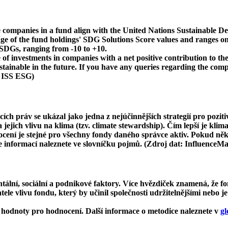
 companies in a fund align with the United Nations Sustainable De
age of the fund holdings' SDG Solutions Score values and ranges on
e SDGs, ranging from -10 to +10.
f investments in companies with a net positive contribution to the
inable in the future. If you have any queries regarding the compa
: ISS ESG)
cích práv se ukázal jako jedna z nejúčinnějších strategií pro pozit
ejich vlivu na klima (tzv. climate stewardship). Čím lepší je klima
dnocení je stejné pro všechny fondy daného správce aktiv. Pokud n
ce informací naleznete ve slovníčku pojmů. (Zdroj dat: InfluenceM
ní, sociální a podnikové faktory. Více hvězdiček znamená, že fon
le vlivu fondu, který by učinil společnosti udržitelnějšími nebo je
hodnoty pro hodnocení. Další informace o metodice naleznete v
gl