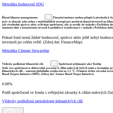
Metodika hodnocení SDG
Řízení klimatu managementu
Finanční instituce mohou přispět k přechodu k či
práv se ukázaly jako jedna z nejúčinnějších strategií pro pozitivní dopad investorů na klim
jak věrohodně správce aktiv ovlivňuje společnosti, aby je uvedly do souladu s Pařížskou 
znamená silný a konzistentní závazek k podnikové transformaci v souladu s Pařížskou doh
Pokud fond nemá žádné hodnocení, správce aktiv ještě nebyl hodnocen 
investorů po celém světě. (Zdroj dat: FinanceMap)
Metodika Climate Stewarship
Vědecky podložené klimatické cíle
Společnosti přijímající akci Tooltip
Stále více společností se dobrovolně zavazuje k cílům nulových čistých emisí a formuluje pr
klimatických cílů – omezení globálního oteplování na 1,5 °C. Účinnost těchto závazků závi
Based Targets Initiative (SBTi). (Zdroj dat: Science Based Target Initiative)
0.00%
Podíl společností ve fondu s veřejnými závazky k cílům nulových č
Vědecky podložená metodologie klimatických cílů