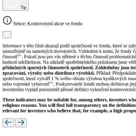
Tip
Sekce: Kontroverzní akcie ve fondu
Informace v této části ukazují podíl společností ve fondu, které se za
samozřejmě na samotných investorech. Vzhledem k tomu, že fondy čas
činností"". Pokud jsou pro vás některé z těchto činností problematic
hodnotí udržitelnost. Na základě spotřebitelského průzkumu jsme většin
příslušných sporných činnostech společnosti. Zohledněny jsou te
zpracování, výroby nebo distribuce výrobků.
Příklad: Předpokláde
společnosti, která vytváří 1 % svého obratu výrobou kyslíkových mase
nebo vojenské vybavení"". Poskytovatelé fondů mohou definovat jiný 
investorům vyplatí porozumět přesné definici vyloučení kontroverzních
These indicators may be suitable for, among others, investors who 
religious reasons. You will find full transparency on the definition
relevant for investors who believe that, for example, a high prop