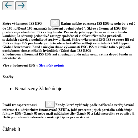
Skóre výkonnosti ISS ESG
Rating našeho partnera ISS ESG se pohybuje od 0
do 100, přičemž 100 znamená hodnocení „velmi dobrý“. Skóre výkonnosti ESG ISS
představuje absolutní ESG rating fondu. Pro účely jeho výpočtu se na úrovni fondu
kombinují a sdružují jednotlivé ratingy společností v oblasti životního prostředí,
sociálních otázek a podnikové správy a řízení. Skóre výkonnosti ESG ISS se proto liší od
ESG ratingu ISS pro fondy, protože zde se hvězdičky udělují ve vztahu k třídě Lipper
Global Benchmark. Fond s nízkým skóre výkonnosti ESG ISS tak může také v případě
pochybností dostat několik hvězdiček. (Zdroj dat: ISS ESG)
Z hodnocení výkonnosti ISS ESG ani z ratingu fondu nelze usuzovat na dopad fondu na
udržitelnost.
Více o hodnocení ESG v
Slovníček pojmů
Značky
Nenalezeny žádné údaje
Profil transparentnosti
Fondy, které vykázaly podle nařízení o zveřejňování
informací o udržitelném financování (SFDR), jaké procento jejich portfolia zohledňuje
faktory ESG (článek 8) nebo mají udržitelné cíle (článek 9) a jaké metodiky se používají.
Další podrobnosti naleznete v nástroji Tip na pravé straně.
Článek 8