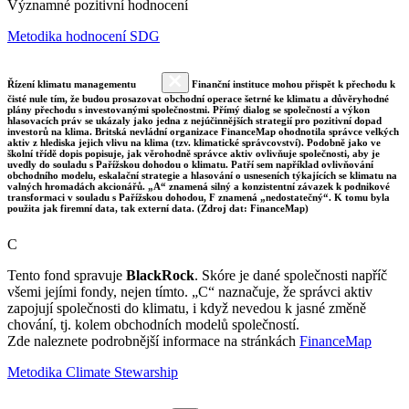
Významné pozitivní hodnocení
Metodika hodnocení SDG
Řízení klimatu managementu
Finanční instituce mohou přispět k přechodu k
čisté nule tím, že budou prosazovat obchodní operace šetrné ke klimatu a důvěryhodné
plány přechodu s investovanými společnostmi. Přímý dialog se společností a výkon
hlasovacích práv se ukázaly jako jedna z nejúčinnějších strategií pro pozitivní dopad
investorů na klima. Britská nevládní organizace FinanceMap ohodnotila správce velkých
aktiv z hlediska jejich vlivu na klima (tzv. klimatické správcovství). Podobně jako ve
školní třídě dopis popisuje, jak věrohodně správce aktiv ovlivňuje společnosti, aby je
uvedly do souladu s Pařížskou dohodou o klimatu. Patří sem například ovlivňování
obchodního modelu, eskalační strategie a hlasování o usneseních týkajících se klimatu na
valných hromadách akcionářů. „A“ znamená silný a konzistentní závazek k podnikové
transformaci v souladu s Pařížskou dohodou, F znamená „nedostatečný“. K tomu byla
použita jak firemní data, tak externí data. (Zdroj dat: FinanceMap)
C
Tento fond spravuje
BlackRock
. Skóre je dané společnosti napříč
všemi jejími fondy, nejen tímto. „C“ naznačuje, že správci aktiv
zapojují společnosti do klimatu, i když nevedou k jasné změně
chování, tj. kolem obchodních modelů společností.
Zde naleznete podrobnější informace na stránkách
FinanceMap
Metodika Climate Stewarship