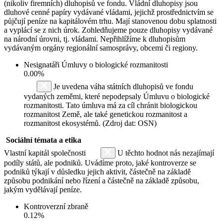
(nikoliv firemních) dluhopisů ve fondu. Vládní dluhopisy jsou
dluhové cenné papíry vydávané vládami, jejichž prostřednictvím se
půjčují peníze na kapitálovém trhu. Mají stanovenou dobu splatnosti
a vyplácí se z nich úrok. Zohledňujeme pouze dluhopisy vydávané
na národní úrovni, tj. vládami. Nepřihlížíme k dluhopisům
vydávaným orgány regionální samosprávy, obcemi či regiony.
Nesignatáři Úmluvy o biologické rozmanitosti
0.00%
Je uvedena váha státních dluhopisů ve fondu
vydaných zeměmi, které nepodepsaly Úmluvu o biologické
rozmanitosti. Tato úmluva má za cíl chránit biologickou
rozmanitost Země, ale také genetickou rozmanitost a
rozmanitost ekosystémů. (Zdroj dat: OSN)
Sociální témata a etika
Vlastní kapitál společnosti
U těchto hodnot nás nezajímají
podíly států, ale podniků. Uvádíme proto, jaké kontroverze se
podniků týkají v důsledku jejich aktivit, částečně na základě
způsobu podnikání nebo řízení a částečně na základě způsobu,
jakým vydělávají peníze.
Kontroverzní zbraně
0.12%