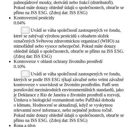
palmojádrové mouky, derivátů nebo frakcí (distributoři).
Pokud máte dotazy ohledně údajů o společnostech, obraťte se
přímo na ISS ESG. (Zdroj dat: ISS ESG)
Kontroverzní pesticidy
0.04%
Uvádí se váha společností zastoupených ve fondu,
které se zabývají výrobou pesticidů s obsahem složek
označených Světovou zdravotnickou organizací (WHO) za
mimořádně nebo vysoce nebezpečné. Pokud máte dotazy
ohledně údajů o společnostech, obraťte se přímo na ISS ESG.
(Zdroj dat: ISS ESG)
Kontroverze v oblasti ochrany životního prostředí
0.10%
Uvádí se váha společností zastoupených ve fondu,
kterých se podle ISS ESG týkají závažné nebo velmi závažné
kontroverze v souvislosti se životním prostředím. Patří sem
porušování mezinárodních environmentálních standardů, jako
je Deklarace z Rio de Janeira o životním prostředí a rozvoji,
Úmluva o biologické rozmanitosti nebo Pařížská dohoda
o klimatu. Hodnocení se aktualizují, když se vyskytnou
relevantní nové informace, nebo nejméně jednou ročně.
Pokud máte dotazy ohledně údajů o společnostech, obraťte se
přímo na ISS ESG. (Zdroj dat: ISS ESG)
Ropa a plyn