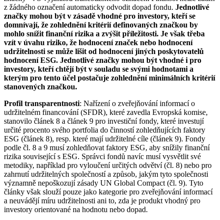
z žádného označení automaticky odvodit dopad fondu.
Jednotlivé
značky mohou být v zásadě vhodné pro investory, kteří se
domnívají, že zohlednění kritérií definovaných značkou by
mohlo snížit finanční rizika a zvýšit příležitosti. Je však třeba
vzít v úvahu riziko, že hodnocení značek nebo hodnocení
udržitelnosti se může lišit od hodnocení jiných poskytovatelů
hodnocení ESG. Jednotlivé značky mohou být vhodné i pro
investory, kteří chtějí být v souladu se svými hodnotami a
kterým pro tento účel postačuje zohlednění minimálních kritérií
stanovených značkou.
Profil transparentnosti
: Nařízení o zveřejňování informací o
udržitelném financování (SFDR), které zavedla Evropská komise,
stanovilo článek 8 a článek 9 pro investiční fondy, které investují
určité procento svého portfolia do činností zohledňujících faktory
ESG (článek 8), resp. které mají udržitelné cíle (článek 9). Fondy
podle čl. 8 a 9 musí zohledňovat faktory ESG, aby snížily finanční
rizika související s ESG. Správci fondů navíc musí vysvětlit své
metodiky, například pro vyloučení určitých odvětví (čl. 8) nebo pro
zahrnutí udržitelných společností a způsob, jakým tyto společnosti
významně nepoškozují zásady UN Global Compact (čl. 9). Tyto
články však slouží pouze jako kategorie pro zveřejňování informací
a neuvádějí míru udržitelnosti ani to, zda je produkt vhodný pro
investory orientované na hodnotu nebo dopad.