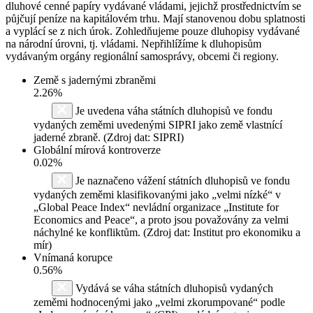
dluhové cenné papíry vydávané vládami, jejichž prostřednictvím se
půjčují peníze na kapitálovém trhu. Mají stanovenou dobu splatnosti
a vyplácí se z nich úrok. Zohledňujeme pouze dluhopisy vydávané
na národní úrovni, tj. vládami. Nepřihlížíme k dluhopisům
vydávaným orgány regionální samosprávy, obcemi či regiony.
Země s jadernými zbraněmi
2.26%
Je uvedena váha státních dluhopisů ve fondu
vydaných zeměmi uvedenými SIPRI jako země vlastnící
jaderné zbraně. (Zdroj dat: SIPRI)
Globální mírová kontroverze
0.02%
Je naznačeno vážení státních dluhopisů ve fondu
vydaných zeměmi klasifikovanými jako „velmi nízké“ v
„Global Peace Index“ nevládní organizace „Institute for
Economics and Peace“, a proto jsou považovány za velmi
náchylné ke konfliktům. (Zdroj dat: Institut pro ekonomiku a
mír)
Vnímaná korupce
0.56%
Vydává se váha státních dluhopisů vydaných
zeměmi hodnocenými jako „velmi zkorumpované“ podle