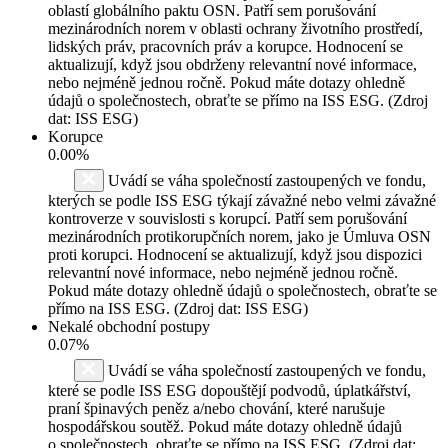
oblastí globálního paktu OSN. Patří sem porušování
mezinárodních norem v oblasti ochrany životního prostředí,
lidských práv, pracovních práv a korupce. Hodnocení se
aktualizují, když jsou obdrženy relevantní nové informace,
nebo nejméně jednou ročně. Pokud máte dotazy ohledně
údajů o společnostech, obraťte se přímo na ISS ESG. (Zdroj
dat: ISS ESG)
Korupce
0.00%
Uvádí se váha společností zastoupených ve fondu,
kterých se podle ISS ESG týkají závažné nebo velmi závažné
kontroverze v souvislosti s korupcí. Patří sem porušování
mezinárodních protikorupčních norem, jako je Úmluva OSN
proti korupci. Hodnocení se aktualizují, když jsou dispozici
relevantní nové informace, nebo nejméně jednou ročně.
Pokud máte dotazy ohledně údajů o společnostech, obraťte se
přímo na ISS ESG. (Zdroj dat: ISS ESG)
Nekalé obchodní postupy
0.07%
Uvádí se váha společností zastoupených ve fondu,
které se podle ISS ESG dopouštějí podvodů, úplatkářství,
praní špinavých peněz a/nebo chování, které narušuje
hospodářskou soutěž. Pokud máte dotazy ohledně údajů
o společnostech, obraťte se přímo na ISS ESG. (Zdroj dat: