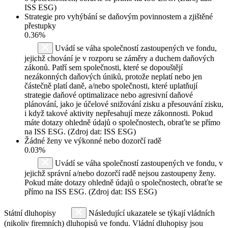
ISS ESG)
Strategie pro vyhýbání se daňovým povinnostem a zjištěné
přestupky
0.36%
Uvádí se váha společností zastoupených ve fondu,
jejichž chování je v rozporu se záměry a duchem daňových
zákonů. Patří sem společnosti, které se dopouštějí
nezákonných daňových úniků, protože neplatí nebo jen
částečně platí daně, a/nebo společnosti, které uplatňují
strategie daňové optimalizace nebo agresivní daňové
plánování, jako je účelové snižování zisku a přesouvání zisku,
i když takové aktivity nepřesahují meze zákonnosti. Pokud
máte dotazy ohledně údajů o společnostech, obraťte se přímo
na ISS ESG. (Zdroj dat: ISS ESG)
Žádné ženy ve výkonné nebo dozorčí radě
0.03%
Uvádí se váha společností zastoupených ve fondu, v
jejichž správní a/nebo dozorčí radě nejsou zastoupeny ženy.
Pokud máte dotazy ohledně údajů o společnostech, obraťte se
přímo na ISS ESG. (Zdroj dat: ISS ESG)
Státní dluhopisy
Následující ukazatele se týkají vládních
(nikoliv firemních) dluhopisů ve fondu. Vládní dluhopisy jsou