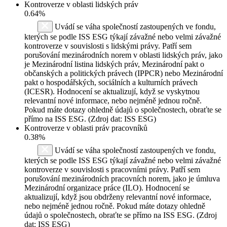
Kontroverze v oblasti lidských práv
0.64%
Uvádí se váha společností zastoupených ve fondu,
kterých se podle ISS ESG týkají závažné nebo velmi závažné
kontroverze v souvislosti s lidskými právy. Patří sem
porušování mezinárodních norem v oblasti lidských práv, jako
je Mezinárodní listina lidských práv, Mezinárodní pakt o
občanských a politických právech (IPPCR) nebo Mezinárodní
pakt o hospodářských, sociálních a kulturních právech
(ICESR). Hodnocení se aktualizují, když se vyskytnou
relevantní nové informace, nebo nejméně jednou ročně.
Pokud máte dotazy ohledně údajů o společnostech, obraťte se
přímo na ISS ESG. (Zdroj dat: ISS ESG)
Kontroverze v oblasti práv pracovníků
0.38%
Uvádí se váha společností zastoupených ve fondu,
kterých se podle ISS ESG týkají závažné nebo velmi závažné
kontroverze v souvislosti s pracovními právy. Patří sem
porušování mezinárodních pracovních norem, jako je úmluva
Mezinárodní organizace práce (ILO). Hodnocení se
aktualizují, když jsou obdrženy relevantní nové informace,
nebo nejméně jednou ročně. Pokud máte dotazy ohledně
údajů o společnostech, obraťte se přímo na ISS ESG. (Zdroj
dat: ISS ESG)