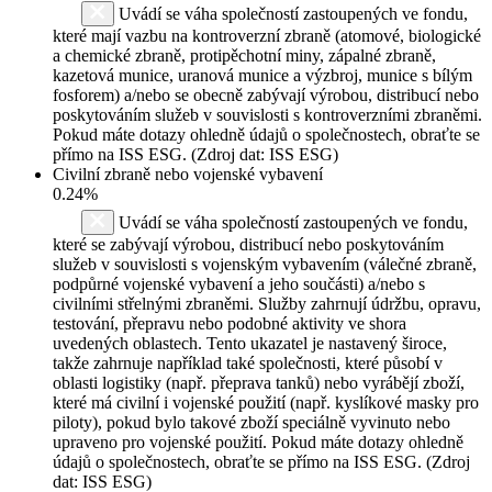
Uvádí se váha společností zastoupených ve fondu,
které mají vazbu na kontroverzní zbraně (atomové, biologické
a chemické zbraně, protipěchotní miny, zápalné zbraně,
kazetová munice, uranová munice a výzbroj, munice s bílým
fosforem) a/nebo se obecně zabývají výrobou, distribucí nebo
poskytováním služeb v souvislosti s kontroverzními zbraněmi.
Pokud máte dotazy ohledně údajů o společnostech, obraťte se
přímo na ISS ESG. (Zdroj dat: ISS ESG)
Civilní zbraně nebo vojenské vybavení
0.24%
Uvádí se váha společností zastoupených ve fondu,
které se zabývají výrobou, distribucí nebo poskytováním
služeb v souvislosti s vojenským vybavením (válečné zbraně,
podpůrné vojenské vybavení a jeho součásti) a/nebo s
civilními střelnými zbraněmi. Služby zahrnují údržbu, opravu,
testování, přepravu nebo podobné aktivity ve shora
uvedených oblastech. Tento ukazatel je nastavený široce,
takže zahrnuje například také společnosti, které působí v
oblasti logistiky (např. přeprava tanků) nebo vyrábějí zboží,
které má civilní i vojenské použití (např. kyslíkové masky pro
piloty), pokud bylo takové zboží speciálně vyvinuto nebo
upraveno pro vojenské použití. Pokud máte dotazy ohledně
údajů o společnostech, obraťte se přímo na ISS ESG. (Zdroj
dat: ISS ESG)