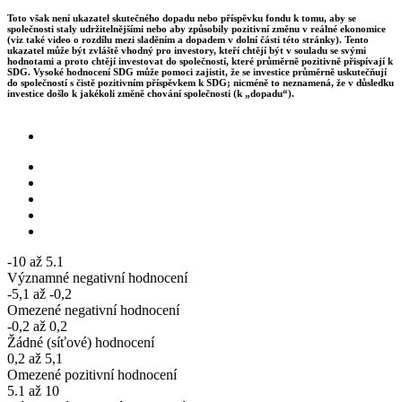
Toto však není ukazatel skutečného dopadu nebo příspěvku fondu k tomu, aby se
společnosti staly udržitelnějšími nebo aby způsobily pozitivní změnu v reálné ekonomice
(viz také video o rozdílu mezi sladěním a dopadem v dolní části této stránky). Tento
ukazatel může být zvláště vhodný pro investory, kteří chtějí být v souladu se svými
hodnotami a proto chtějí investovat do společností, které průměrně pozitivně přispívají k
SDG. Vysoké hodnocení SDG může pomoci zajistit, že se investice průměrně uskutečňují
do společností s čistě pozitivním příspěvkem k SDG; nicméně to neznamená, že v důsledku
investice došlo k jakékoli změně chování společnosti (k „dopadu“).
-10 až 5.1
Významné negativní hodnocení
-5,1 až -0,2
Omezené negativní hodnocení
-0,2 až 0,2
Žádné (síťové) hodnocení
0,2 až 5,1
Omezené pozitivní hodnocení
5.1 až 10