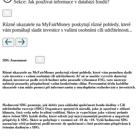
Sekce: Jak používat informace v databázi fondů?
Různé ukazatele na MyFairMoney poskytují různé pohledy, které
vám pomáhají sladit investice s vašimi osobními cíli udržitelnosti...
SDG Assessment
Různé ukazatele na MyFairMoney poskytují různé pohledy, které vám pomohou sladit
vaše investice s vašimi osobními cíli udržitelnosti. Ať už se snažíte vytvořit skutečný
dopad, investovat podle svých hodnot nebo posoudit výkonnost ESG, tato nástroje
nabízejí poznatky přizpůsobené vašim konkrétním cílům. Porozumění účelu každého
ukazatele vám může pomoci při informovaném a smysluplném rozhodování o investicích.
Hodnocení SDG posuzuje, jak dobře jsou základní společnosti fondu sladěny s Cíli
udržitelného rozvoje (SDG) Organizace spojených národů, jako je opatření v oblasti
klimatu, čistá voda nebo kvalitní vzdělání. Skóre je vypočítáno jako vážený průměr
skóre řešení SDG každé držby, které odráží její nejvýznamnější pozitivní a negativní
příspěvky k SDG. Skóre se pohybuje v rozmezí od -10 do +10. Vyšší hodnocení SDG
naznačuje větší průměrný podíl investic do společností s čistě pozitivním příspěvkem k
řešením sladěným s SDG.