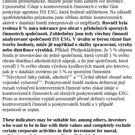
činností problematické, můžete podle toho zaměřit své investice.
Upozornění: Údaje o kontroverzních činnostech z velké části
poskytuje agentura ISS ESG, která hodnotí udržitelnost. Na základě
spotřebitelského průzkumu jsme většinu definic kontroverzních
aktivit v databázi fondů interpretovali co nejpřísněji.
Rovněž byla
zvolena 0 % míra tolerance pro obrat v příslušných sporných
činnostech společnosti. Zohledněny jsou tedy všechny činnosti
analyzované společností ISS ESG. V úvahu se berou různé fáze
tvorby hodnoty, může jít například o služby zpracování, výroby
nebo distribuce výrobků.
Příklad: Předpokládejme, že 5 % objemu
fondu je investováno do jedné společnosti, která vytváří 1 % svého
obratu distribucí alkoholických nápojů, a do jiné společnosti, která
vytváří 1 % svého obratu výrobou kyslíkových masek pro letectvo,
pak je v databázi uvedeno po 5 % za spornými činnostmi
""Návykové látky (tabák, alkohol)"" a ""Civilní střelné zbraně nebo
vojenské vybavení"". Poskytovatelé fondů mohou definovat jiný
rozsah vyloučení kontroverzních činností nebo získat údaje o
kontroverzních činnostech od různých poskytovatelů ratingu ESG.
Proto se investorům vyplatí porozumět přesné definici vyloučení
kontroverzních činností u poskytovatelů fondů a v případě
nejasností se zeptat.
These indicators may be suitable for, among others, investors
who want to be in line with their values and completely exclude
certain corporate activities in their investment for moral,