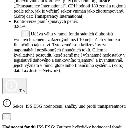
„Indexu vnímání korupce“ (CPI) nevládní organizace
„Transparency International“. CPI hodnotí 180 zemí a regionů
podle toho, jak je veřejný sektor vnímán jako zkorumpovaný.
(Zdroj dat: Transparency International)
Kontroverze praní špinavých peněz
0.84%
Udává váhu v rámci fondu státních dluhopisů
vydaných zeměmi zařazenými mezi 10 nejlepších v Indexu
finančního tajemství. Tyto země jsou kritizovány za
napomáhání nezákonných finančních toků. Cílem je
kvalitativně posoudit, které země mají významné nedostatky v
legislativě daňového a bankovního tajemství, a kvantitativně,
jejich význam v rámci globálního finančního systému. (Zdroj
dat: Tax Justice Network)
Tip
Sekce: ISS ESG hodnocení, značky und profil transparentnosti
Hodnocení fondů ISS ESG
: Zatímco hvězdičky hodnocení fondů