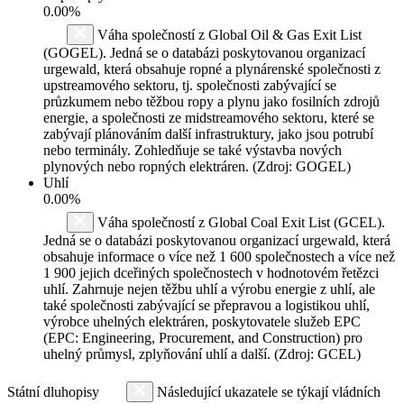
0.00%
Váha společností z Global Oil & Gas Exit List
(GOGEL). Jedná se o databázi poskytovanou organizací
urgewald, která obsahuje ropné a plynárenské společnosti z
upstreamového sektoru, tj. společnosti zabývající se
průzkumem nebo těžbou ropy a plynu jako fosilních zdrojů
energie, a společnosti ze midstreamového sektoru, které se
zabývají plánováním další infrastruktury, jako jsou potrubí
nebo terminály. Zohledňuje se také výstavba nových
plynových nebo ropných elektráren. (Zdroj: GOGEL)
Uhlí
0.00%
Váha společností z Global Coal Exit List (GCEL).
Jedná se o databázi poskytovanou organizací urgewald, která
obsahuje informace o více než 1 600 společnostech a více než
1 900 jejich dceřiných společnostech v hodnotovém řetězci
uhlí. Zahrnuje nejen těžbu uhlí a výrobu energie z uhlí, ale
také společnosti zabývající se přepravou a logistikou uhlí,
výrobce uhelných elektráren, poskytovatele služeb EPC
(EPC: Engineering, Procurement, and Construction) pro
uhelný průmysl, zplyňování uhlí a další. (Zdroj: GCEL)
Státní dluhopisy
Následující ukazatele se týkají vládních