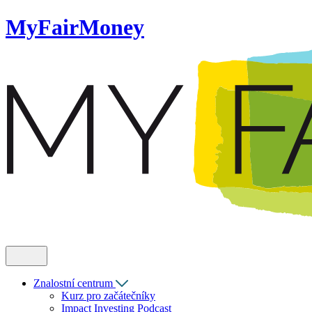
MyFairMoney
Znalostní centrum
Kurz pro začátečníky
Impact Investing Podcast