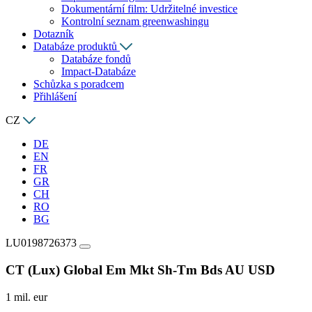
Dokumentární film: Udržitelné investice
Kontrolní seznam greenwashingu
Dotazník
Databáze produktů
Databáze fondů
Impact-Databáze
Schůzka s poradcem
Přihlášení
CZ
DE
EN
FR
GR
CH
RO
BG
LU0198726373
CT (Lux) Global Em Mkt Sh-Tm Bds AU USD
1 mil. eur