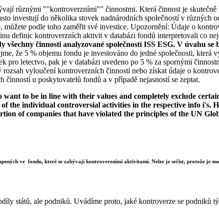
bývají různými ""kontroverzními"" činnostmi. Která činnost je skutečně k
to investují do několika stovek nadnárodních společností v různých od
ké, můžete podle toho zaměřit své investice. Upozornění: Údaje o kontro
u definic kontroverzních aktivit v databázi fondů interpretovali co nej
dy všechny činnosti analyzované společností ISS ESG. V úvahu se b
jme, že 5 % objemu fondu je investováno do jedné společnosti, která vy
k pro letectvo, pak je v databázi uvedeno po 5 % za spornými činnostm
rozsah vyloučení kontroverzních činností nebo získat údaje o kontrov
 činností u poskytovatelů fondů a v případě nejasností se zeptat.
want to be in line with their values and completely exclude certain c
 of the individual controversial activities in the respective info i'
ortion of companies that have violated the principles of the UN Glo
upených ve fondu, které se zabývají kontroverzními aktivitami. Nelze je sečíst, protože je mož
díly států, ale podniků. Uvádíme proto, jaké kontroverze se podniků týk