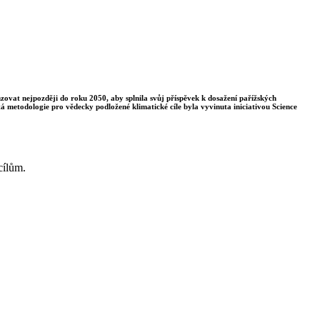
enzovat nejpozději do roku 2050, aby splnila svůj příspěvek k dosažení pařížských
á metodologie pro vědecky podložené klimatické cíle byla vyvinuta iniciativou Science
cílům.