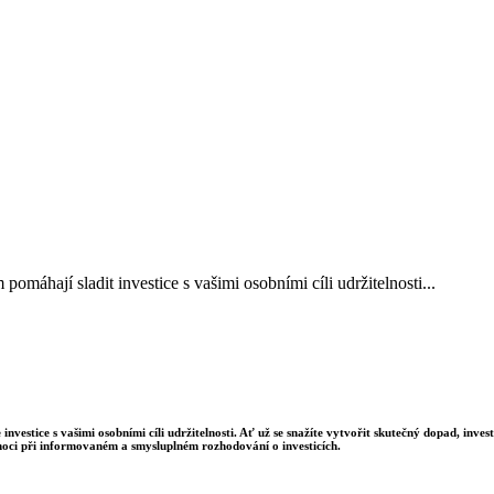
áhají sladit investice s vašimi osobními cíli udržitelnosti...
estice s vašimi osobními cíli udržitelnosti. Ať už se snažíte vytvořit skutečný dopad, inve
ci při informovaném a smysluplném rozhodování o investicích.