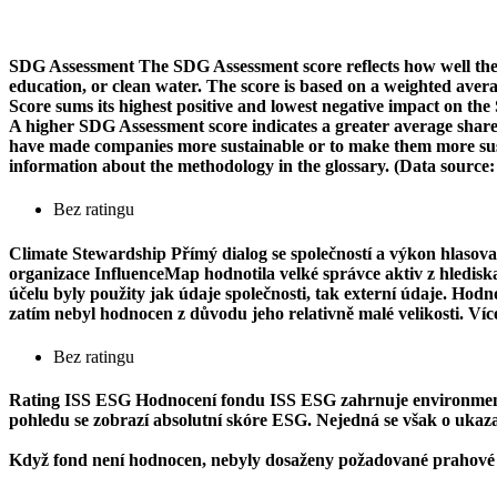
SDG Assessment
The SDG Assessment score reflects how well the
education, or clean water. The score is based on a weighted aver
Score sums its highest positive and lowest negative impact on th
A higher SDG Assessment score indicates a greater average share o
have made companies more sustainable or to make them more susta
information about the methodology in the glossary. (Data source
Bez ratingu
Climate Stewardship
Přímý dialog se společností a výkon hlasova
organizace InfluenceMap hodnotila velké správce aktiv z hlediska j
účelu byly použity jak údaje společnosti, tak externí údaje. Ho
zatím nebyl hodnocen z důvodu jeho relativně malé velikosti. Ví
Bez ratingu
Rating ISS ESG
Hodnocení fondu ISS ESG zahrnuje environmentál
pohledu se zobrazí absolutní skóre ESG. Nejedná se však o ukazate
Když fond není hodnocen, nebyly dosaženy požadované prahové 