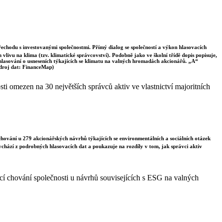
řechodu s investovanými společnostmi. Přímý dialog se společností a výkon hlasovacích
vlivu na klima (tzv. klimatické správcovství). Podobně jako ve školní třídě dopis popisuje,
 hlasování o usneseních týkajících se klimatu na valných hromadách akcionářů. „A“
Zdroj dat: FinanceMap)
i omezen na 30 největších správců aktiv ve vlastnictví majoritních
chování u 279 akcionářských návrhů týkajících se environmentálních a sociálních otázek
vychází z podrobných hlasovacích dat a poukazuje na rozdíly v tom, jak správci aktiv
í chování společnosti u návrhů souvisejících s ESG na valných