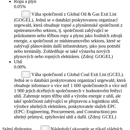
Ropa a plyn
0.05%
Váha společností z Global Oil & Gas Exit List
(GOGEL). Jedná se o databázi poskytovanou organizací
urgewald, která obsahuje ropné a plynárenské společnosti z
upstreamového sektoru, tj. společnosti zabývající se
průzkumem nebo těžbou ropy a plynu jako fosilních zdrojů
energie, a společnosti ze midstreamového sektoru, které se
zabývají plánováním další infrastruktury, jako jsou potrubí
nebo terminály. Zohledňuje se také výstavba nových
plynových nebo ropných elektráren. (Zdroj: GOGEL)
Uhlí
0.00%
Váha společností z Global Coal Exit List (GCEL).
Jedná se o databázi poskytovanou organizací urgewald, která
obsahuje informace o více než 1 600 společnostech a více než
1 900 jejich dceřiných společnostech v hodnotovém řetězci
uhlí. Zahrnuje nejen těžbu uhlí a výrobu energie z uhlí, ale
také společnosti zabývající se přepravou a logistikou uhlí,
výrobce uhelných elektráren, poskytovatele služeb EPC
(EPC: Engineering, Procurement, and Construction) pro
uhelný průmysl, zplyňování uhlí a další. (Zdroj: GCEL)
Státní dluhopisy
Následující ukazatele se týkají vládních