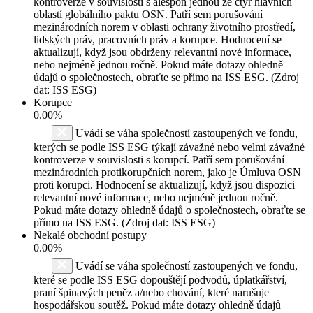
kontroverze v souvislosti s alespoň jednou ze čtyř hlavních
oblastí globálního paktu OSN. Patří sem porušování
mezinárodních norem v oblasti ochrany životního prostředí,
lidských práv, pracovních práv a korupce. Hodnocení se
aktualizují, když jsou obdrženy relevantní nové informace,
nebo nejméně jednou ročně. Pokud máte dotazy ohledně
údajů o společnostech, obraťte se přímo na ISS ESG. (Zdroj
dat: ISS ESG)
Korupce
0.00%
Uvádí se váha společností zastoupených ve fondu,
kterých se podle ISS ESG týkají závažné nebo velmi závažné
kontroverze v souvislosti s korupcí. Patří sem porušování
mezinárodních protikorupčních norem, jako je Úmluva OSN
proti korupci. Hodnocení se aktualizují, když jsou dispozici
relevantní nové informace, nebo nejméně jednou ročně.
Pokud máte dotazy ohledně údajů o společnostech, obraťte se
přímo na ISS ESG. (Zdroj dat: ISS ESG)
Nekalé obchodní postupy
0.00%
Uvádí se váha společností zastoupených ve fondu,
které se podle ISS ESG dopouštějí podvodů, úplatkářství,
praní špinavých peněz a/nebo chování, které narušuje
hospodářskou soutěž. Pokud máte dotazy ohledně údajů