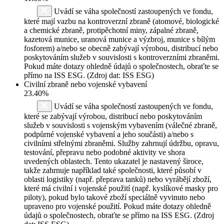
Uvádí se váha společností zastoupených ve fondu,
které mají vazbu na kontroverzní zbraně (atomové, biologické
a chemické zbraně, protipěchotní miny, zápalné zbraně,
kazetová munice, uranová munice a výzbroj, munice s bílým
fosforem) a/nebo se obecně zabývají výrobou, distribucí nebo
poskytováním služeb v souvislosti s kontroverzními zbraněmi.
Pokud máte dotazy ohledně údajů o společnostech, obraťte se
přímo na ISS ESG. (Zdroj dat: ISS ESG)
Civilní zbraně nebo vojenské vybavení
23.40%
Uvádí se váha společností zastoupených ve fondu,
které se zabývají výrobou, distribucí nebo poskytováním
služeb v souvislosti s vojenským vybavením (válečné zbraně,
podpůrné vojenské vybavení a jeho součásti) a/nebo s
civilními střelnými zbraněmi. Služby zahrnují údržbu, opravu,
testování, přepravu nebo podobné aktivity ve shora
uvedených oblastech. Tento ukazatel je nastavený široce,
takže zahrnuje například také společnosti, které působí v
oblasti logistiky (např. přeprava tanků) nebo vyrábějí zboží,
které má civilní i vojenské použití (např. kyslíkové masky pro
piloty), pokud bylo takové zboží speciálně vyvinuto nebo
upraveno pro vojenské použití. Pokud máte dotazy ohledně
údajů o společnostech, obraťte se přímo na ISS ESG. (Zdroj