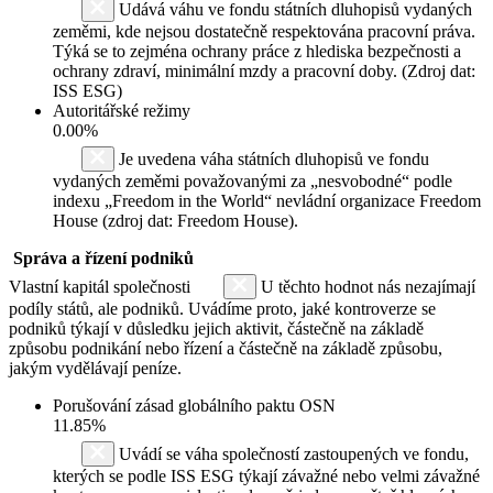
Udává váhu ve fondu státních dluhopisů vydaných
zeměmi, kde nejsou dostatečně respektována pracovní práva.
Týká se to zejména ochrany práce z hlediska bezpečnosti a
ochrany zdraví, minimální mzdy a pracovní doby. (Zdroj dat:
ISS ESG)
Autoritářské režimy
0.00%
Je uvedena váha státních dluhopisů ve fondu
vydaných zeměmi považovanými za „nesvobodné“ podle
indexu „Freedom in the World“ nevládní organizace Freedom
House (zdroj dat: Freedom House).
Správa a řízení podniků
Vlastní kapitál společnosti
U těchto hodnot nás nezajímají
podíly států, ale podniků. Uvádíme proto, jaké kontroverze se
podniků týkají v důsledku jejich aktivit, částečně na základě
způsobu podnikání nebo řízení a částečně na základě způsobu,
jakým vydělávají peníze.
Porušování zásad globálního paktu OSN
11.85%
Uvádí se váha společností zastoupených ve fondu,
kterých se podle ISS ESG týkají závažné nebo velmi závažné