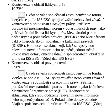
dat: ISS ESG)
Kontroverze v oblasti lidských práv
10.73%
Uvádí se váha společností zastoupených ve fondu,
kterých se podle ISS ESG týkají závažné nebo velmi závažné
kontroverze v souvislosti s lidskými právy. Patří sem
porušování mezinárodních norem v oblasti lidských práv, jako
je Mezinárodní listina lidských práv, Mezinárodní pakt o
občanských a politických právech (IPPCR) nebo Mezinárodní
pakt o hospodářských, sociálních a kulturních právech
(ICESR). Hodnocení se aktualizují, když se vyskytnou
relevantní nové informace, nebo nejméně jednou ročně.
Pokud máte dotazy ohledně údajů o společnostech, obraťte se
přímo na ISS ESG. (Zdroj dat: ISS ESG)
Kontroverze v oblasti práv pracovníků
5.98%
Uvádí se váha společností zastoupených ve fondu,
kterých se podle ISS ESG týkají závažné nebo velmi závažné
kontroverze v souvislosti s pracovními právy. Patří sem
porušování mezinárodních pracovních norem, jako je úmluva
Mezinárodní organizace práce (ILO). Hodnocení se
aktualizují, když jsou obdrženy relevantní nové informace,
nebo nejméně jednou ročně. Pokud máte dotazy ohledně
údajů o společnostech, obraťte se přímo na ISS ESG. (Zdroj