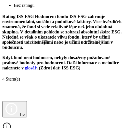
Bez ratingu
Rating ISS ESG
Hodnocení fondu ISS ESG zahrnuje
environmentální, sociální a podnikové faktory. Více hvězdiček
znamená, že fond si vede relativně lépe než jeho obdobná
skupina. V detailním pohledu se zobrazí absolutní skóre ESG.
Nejedná se však o ukazatele vlivu fondu, který by učinil
společnosti udržitelnějšími nebo je učinil udržitelnějšími v
budoucnu.
Když fond není hodnocen, nebyly dosaženy požadované
prahové hodnoty pro hodnocení. Další informace o metodice
naleznete v
glosář
. (Zdroj dat: ISS ESG)
4 Stern(e)
Tip