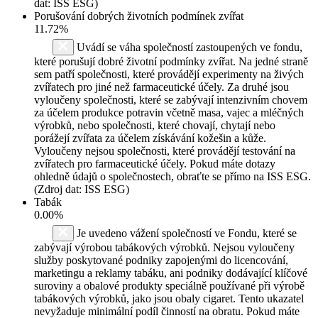
dat: ISS ESG)
Porušování dobrých životních podmínek zvířat
11.72%
Uvádí se váha společností zastoupených ve fondu,
které porušují dobré životní podmínky zvířat. Na jedné straně
sem patří společnosti, které provádějí experimenty na živých
zvířatech pro jiné než farmaceutické účely. Za druhé jsou
vyloučeny společnosti, které se zabývají intenzivním chovem
za účelem produkce potravin včetně masa, vajec a mléčných
výrobků, nebo společnosti, které chovají, chytají nebo
porážejí zvířata za účelem získávání kožešin a kůže.
Vyloučeny nejsou společnosti, které provádějí testování na
zvířatech pro farmaceutické účely. Pokud máte dotazy
ohledně údajů o společnostech, obraťte se přímo na ISS ESG.
(Zdroj dat: ISS ESG)
Tabák
0.00%
Je uvedeno vážení společností ve Fondu, které se
zabývají výrobou tabákových výrobků. Nejsou vyloučeny
služby poskytované podniky zapojenými do licencování,
marketingu a reklamy tabáku, ani podniky dodávající klíčové
suroviny a obalové produkty speciálně používané při výrobě
tabákových výrobků, jako jsou obaly cigaret. Tento ukazatel
nevyžaduje minimální podíl činností na obratu. Pokud máte