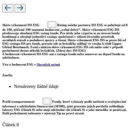
Skóre výkonnosti ISS ESG
Rating našeho partnera ISS ESG se pohybuje od 0
do 100, přičemž 100 znamená hodnocení „velmi dobrý“. Skóre výkonnosti ESG ISS
představuje absolutní ESG rating fondu. Pro účely jeho výpočtu se na úrovni fondu
kombinují a sdružují jednotlivé ratingy společností v oblasti životního prostředí,
sociálních otázek a podnikové správy a řízení. Skóre výkonnosti ESG ISS se proto liší od
ESG ratingu ISS pro fondy, protože zde se hvězdičky udělují ve vztahu k třídě Lipper
Global Benchmark. Fond s nízkým skóre výkonnosti ESG ISS tak může také v případě
pochybností dostat několik hvězdiček. (Zdroj dat: ISS ESG)
Z hodnocení výkonnosti ISS ESG ani z ratingu fondu nelze usuzovat na dopad fondu na
udržitelnost.
Více o hodnocení ESG v
Slovníček pojmů
Značky
Nenalezeny žádné údaje
Profil transparentnosti
Fondy, které vykázaly podle nařízení o zveřejňování
informací o udržitelném financování (SFDR), jaké procento jejich portfolia zohledňuje
faktory ESG (článek 8) nebo mají udržitelné cíle (článek 9) a jaké metodiky se používají.
Další podrobnosti naleznete v nástroji Tip na pravé straně.
Článek 8