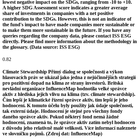
lowest negative impact on the SDGs, ranging from -10 to +10.
A higher SDG Assessment score indicates a greater average
share of investments in companies with a net positive
contribution to the SDGs. However, this is not an indicator of
the fund's impact to have made companies more sustainable or
to make them more sustainable in the future. If you have any
queries regarding the company data, please contact ISS ESG
directly. Please find more information about the methodology in
the glossary. (Data source: ISS ESG)
0.82
Climate Stewardship
Přímý dialog se společností a výkon
hlasovacích práv se ukázal jako jedna z nejúčinnějších strategií
pro pozitivní dopad na klima ze strany investorů. Britská
nevládní organizace InfluenceMap hodnotila velké správce
aktiv z hlediska jejich vlivu na klima (tzv. climate stewardship).
Čím lepší je klimatické řízení správce aktiv, tím lepší je jeho
hodnocení. K tomuto účelu byly použity jak údaje společnosti,
tak externí údaje. Hodnocení je stejné pro všechny fondy
daného správce aktiv. Pokud některý fond nemá žádné
hodnocení, znamená to, že správce aktiv zatím nebyl hodnocen
z důvodu jeho relativně malé velikosti. Více informací naleznete
ve slovníčku pojmů. (Zdroj dat: InfluenceMap)