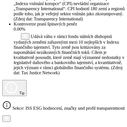
„Indexu vnímání korupce“ (CPI) nevládní organizace
„Transparency International“. CPI hodnotí 180 zemí a regionů
podle toho, jak je veřejný sektor vnímán jako zkorumpovaný.
(Zdroj dat: Transparency International)
Kontroverze praní špinavých peněz
0.00%
Udává váhu v rámci fondu státních dluhopisů
vydaných zeměmi zařazenými mezi 10 nejlepších v Indexu
finančního tajemství. Tyto země jsou kritizovány za
napomáhání nezákonných finančních toků. Cílem je
kvalitativně posoudit, které země mají významné nedostatky v
legislativě daňového a bankovního tajemství, a kvantitativně,
jejich význam v rámci globálního finančního systému. (Zdroj
dat: Tax Justice Network)
Tip
Sekce: ISS ESG hodnocení, značky und profil transparentnosti