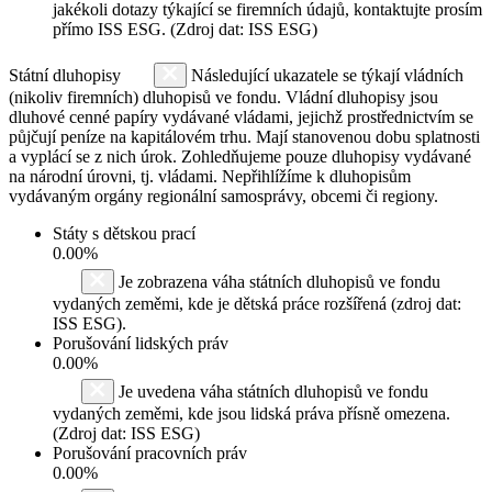
jakékoli dotazy týkající se firemních údajů, kontaktujte prosím
přímo ISS ESG. (Zdroj dat: ISS ESG)
Státní dluhopisy
Následující ukazatele se týkají vládních
(nikoliv firemních) dluhopisů ve fondu. Vládní dluhopisy jsou
dluhové cenné papíry vydávané vládami, jejichž prostřednictvím se
půjčují peníze na kapitálovém trhu. Mají stanovenou dobu splatnosti
a vyplácí se z nich úrok. Zohledňujeme pouze dluhopisy vydávané
na národní úrovni, tj. vládami. Nepřihlížíme k dluhopisům
vydávaným orgány regionální samosprávy, obcemi či regiony.
Státy s dětskou prací
0.00%
Je zobrazena váha státních dluhopisů ve fondu
vydaných zeměmi, kde je dětská práce rozšířená (zdroj dat:
ISS ESG).
Porušování lidských práv
0.00%
Je uvedena váha státních dluhopisů ve fondu
vydaných zeměmi, kde jsou lidská práva přísně omezena.
(Zdroj dat: ISS ESG)
Porušování pracovních práv
0.00%