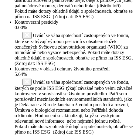
distribucí surového palmového oleje, oleje z palmových jader,
palmojádrové mouky, derivátů nebo frakcí (distributoři).
Pokud máte dotazy ohledně údajů o společnostech, obraťte se
přímo na ISS ESG. (Zdroj dat: ISS ESG)
Kontroverzní pesticidy
0.00%
Uvádí se váha společností zastoupených ve fondu,
které se zabývají výrobou pesticidů s obsahem složek
označených Světovou zdravotnickou organizací (WHO) za
mimořádně nebo vysoce nebezpečné. Pokud máte dotazy
ohledně údajů o společnostech, obraťte se přímo na ISS ESG.
(Zdroj dat: ISS ESG)
Kontroverze v oblasti ochrany životního prostředí
5.64%
Uvádí se váha společností zastoupených ve fondu,
kterých se podle ISS ESG týkají závažné nebo velmi závažné
kontroverze v souvislosti se životním prostředím. Patří sem
porušování mezinárodních environmentálních standardů, jako
je Deklarace z Rio de Janeira o životním prostředí a rozvoji,
Úmluva o biologické rozmanitosti nebo Pařížská dohoda
o klimatu. Hodnocení se aktualizují, když se vyskytnou
relevantní nové informace, nebo nejméně jednou ročně.
Pokud máte dotazy ohledně údajů o společnostech, obraťte se
přímo na ISS ESG. (Zdroj dat: ISS ESG)