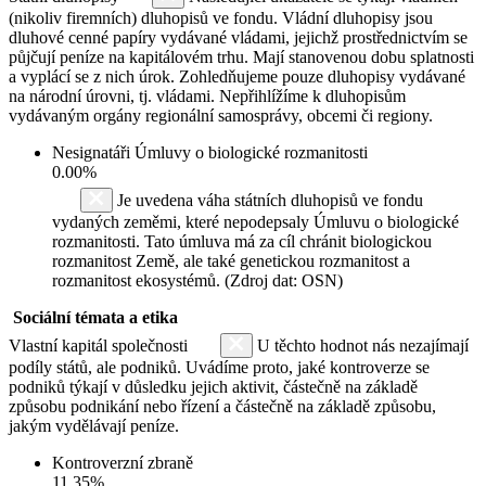
(nikoliv firemních) dluhopisů ve fondu. Vládní dluhopisy jsou
dluhové cenné papíry vydávané vládami, jejichž prostřednictvím se
půjčují peníze na kapitálovém trhu. Mají stanovenou dobu splatnosti
a vyplácí se z nich úrok. Zohledňujeme pouze dluhopisy vydávané
na národní úrovni, tj. vládami. Nepřihlížíme k dluhopisům
vydávaným orgány regionální samosprávy, obcemi či regiony.
Nesignatáři Úmluvy o biologické rozmanitosti
0.00%
Je uvedena váha státních dluhopisů ve fondu
vydaných zeměmi, které nepodepsaly Úmluvu o biologické
rozmanitosti. Tato úmluva má za cíl chránit biologickou
rozmanitost Země, ale také genetickou rozmanitost a
rozmanitost ekosystémů. (Zdroj dat: OSN)
Sociální témata a etika
Vlastní kapitál společnosti
U těchto hodnot nás nezajímají
podíly států, ale podniků. Uvádíme proto, jaké kontroverze se
podniků týkají v důsledku jejich aktivit, částečně na základě
způsobu podnikání nebo řízení a částečně na základě způsobu,
jakým vydělávají peníze.
Kontroverzní zbraně
11.35%