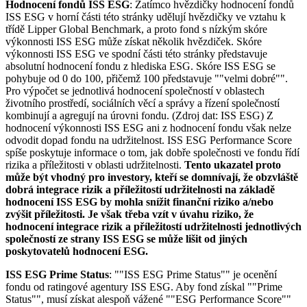
Hodnocení fondů ISS ESG
: Zatímco hvězdičky hodnocení fondů
ISS ESG v horní části této stránky udělují hvězdičky ve vztahu k
třídě Lipper Global Benchmark, a proto fond s nízkým skóre
výkonnosti ISS ESG může získat několik hvězdiček. Skóre
výkonnosti ISS ESG ve spodní části této stránky představuje
absolutní hodnocení fondu z hlediska ESG. Skóre ISS ESG se
pohybuje od 0 do 100, přičemž 100 představuje ""velmi dobré"".
Pro výpočet se jednotlivá hodnocení společností v oblastech
životního prostředí, sociálních věcí a správy a řízení společností
kombinují a agregují na úrovni fondu. (Zdroj dat: ISS ESG) Z
hodnocení výkonnosti ISS ESG ani z hodnocení fondu však nelze
odvodit dopad fondu na udržitelnost. ISS ESG Performance Score
spíše poskytuje informace o tom, jak dobře společnosti ve fondu řídí
rizika a příležitosti v oblasti udržitelnosti.
Tento ukazatel proto
může být vhodný pro investory, kteří se domnívají, že obzvláště
dobrá integrace rizik a příležitostí udržitelnosti na základě
hodnocení ISS ESG by mohla snížit finanční riziko a/nebo
zvýšit příležitosti. Je však třeba vzít v úvahu riziko, že
hodnocení integrace rizik a příležitostí udržitelnosti jednotlivých
společností ze strany ISS ESG se může lišit od jiných
poskytovatelů hodnocení ESG.
ISS ESG Prime Status
: ""ISS ESG Prime Status"" je ocenění
fondu od ratingové agentury ISS ESG. Aby fond získal ""Prime
Status"", musí získat alespoň vážené ""ESG Performance Score""