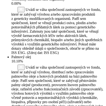
0.00%
Uvádí se váha společností zastoupených ve fondu,
které se zabývají výrobou a/nebo zpracováním produktů
z geneticky modifikovaných organismů. Patří sem
společnosti, které se věnují produkci osiva, plodin a/nebo
potravinářských přídatných látek za pomoci genetického
inženýrství. Zahrnuty jsou také společnosti, které se věnují
výrobě farmaceutických léčiv nebo aktivních látek,
průmyslových chemikálií, biopaliv a/nebo jiných spotřebních
výrobků s využitím genetického inženýrství. Pokud máte
dotazy ohledně údajů o společnostech, obraťte se přímo na
ISS ESG. (Zdroj dat: ISS ESG)
Palmový olej
10.10%
Uvádí se váha společností zastoupených ve fondu,
které se zabývají výrobou, distribucí nebo zpracováním
palmového oleje a hotových produktů na bázi palmového
oleje. Patří sem společnosti, které se zabývají pěstováním
palmy olejné (producenti), provozem lisoven palmového
oleje, rafinérií a/nebo frakcionizačních závodů (zpracovatelé),
výrobou hotových výrobků s využitím palmového oleje
včetně potravin a nepotravinářských výrobků (chemikálie,
biopaliva, přípravky pro osobní péči) (uživatelé) nebo