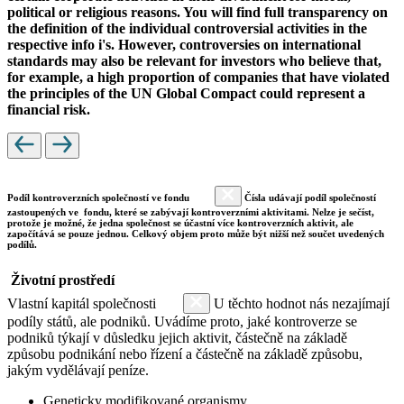
political or religious reasons. You will find full transparency on
the definition of the individual controversial activities in the
respective info i's. However, controversies on international
standards may also be relevant for investors who believe that,
for example, a high proportion of companies that have violated
the principles of the UN Global Compact could represent a
financial risk.
Podíl kontroverzních společností ve fondu
Čísla udávají podíl společností
zastoupených ve fondu, které se zabývají kontroverzními aktivitami. Nelze je sečíst,
protože je možné, že jedna společnost se účastní více kontroverzních aktivit, ale
započítává se pouze jednou. Celkový objem proto může být nižší než součet uvedených
podílů.
Životní prostředí
Vlastní kapitál společnosti
U těchto hodnot nás nezajímají
podíly států, ale podniků. Uvádíme proto, jaké kontroverze se
podniků týkají v důsledku jejich aktivit, částečně na základě
způsobu podnikání nebo řízení a částečně na základě způsobu,
jakým vydělávají peníze.
Geneticky modifikované organismy