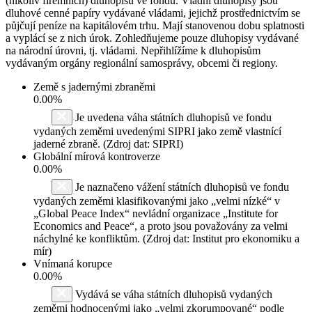
(nikoliv firemních) dluhopisů ve fondu. Vládní dluhopisy jsou
dluhové cenné papíry vydávané vládami, jejichž prostřednictvím se
půjčují peníze na kapitálovém trhu. Mají stanovenou dobu splatnosti
a vyplácí se z nich úrok. Zohledňujeme pouze dluhopisy vydávané
na národní úrovni, tj. vládami. Nepřihlížíme k dluhopisům
vydávaným orgány regionální samosprávy, obcemi či regiony.
Země s jadernými zbraněmi
0.00%
Je uvedena váha státních dluhopisů ve fondu
vydaných zeměmi uvedenými SIPRI jako země vlastnící
jaderné zbraně. (Zdroj dat: SIPRI)
Globální mírová kontroverze
0.00%
Je naznačeno vážení státních dluhopisů ve fondu
vydaných zeměmi klasifikovanými jako „velmi nízké“ v
„Global Peace Index“ nevládní organizace „Institute for
Economics and Peace“, a proto jsou považovány za velmi
náchylné ke konfliktům. (Zdroj dat: Institut pro ekonomiku a
mír)
Vnímaná korupce
0.00%
Vydává se váha státních dluhopisů vydaných
zeměmi hodnocenými jako „velmi zkorumpované“ podle