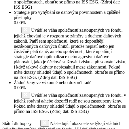
o společnostech, obraťte se přímo na ISS ESG. (Zdroj dat:
ISS ESG)
Strategie pro vyhýbání se daňovým povinnostem a zjištěné
přestupky
0.00%
Uvádí se váha společností zastoupených ve fondu,
jejichž chování je v rozporu se záměry a duchem daňových
zákonů. Patří sem společnosti, které se dopouštějí
nezákonných daňových úniků, protože neplatí nebo jen
částečně platí daně, a/nebo společnosti, které uplatňují
strategie daňové optimalizace nebo agresivní daňové
plánování, jako je účelové snižování zisku a přesouvání zisku,
i když takové aktivity nepřesahují meze zákonnosti. Pokud
máte dotazy ohledně údajů o společnostech, obraťte se přímo
na ISS ESG. (Zdroj dat: ISS ESG)
Žádné ženy ve výkonné nebo dozorčí radě
0.00%
Uvádí se váha společností zastoupených ve fondu, v
jejichž správní a/nebo dozorčí radě nejsou zastoupeny ženy.
Pokud máte dotazy ohledně údajů o společnostech, obraťte se
přímo na ISS ESG. (Zdroj dat: ISS ESG)
Státní dluhopisy
Následující ukazatele se týkají vládních