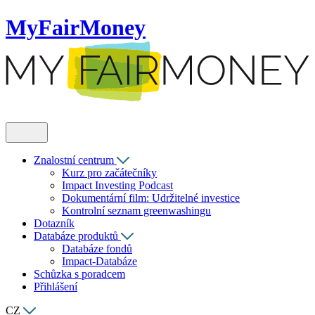
MyFairMoney
Znalostní centrum
Kurz pro začátečníky
Impact Investing Podcast
Dokumentární film: Udržitelné investice
Kontrolní seznam greenwashingu
Dotazník
Databáze produktů
Databáze fondů
Impact-Databáze
Schůzka s poradcem
Přihlášení
CZ