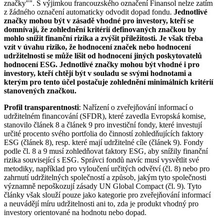
značky"". S výjimkou francouzského označení Finansol nelze zatím
z žádného označení automaticky odvodit dopad fondu.
Jednotlivé
značky mohou být v zásadě vhodné pro investory, kteří se
domnívají, že zohlednění kritérií definovaných značkou by
mohlo snížit finanční rizika a zvýšit příležitosti. Je však třeba
vzít v úvahu riziko, že hodnocení značek nebo hodnocení
udržitelnosti se může lišit od hodnocení jiných poskytovatelů
hodnocení ESG. Jednotlivé značky mohou být vhodné i pro
investory, kteří chtějí být v souladu se svými hodnotami a
kterým pro tento účel postačuje zohlednění minimálních kritérií
stanovených značkou.
Profil transparentnosti
: Nařízení o zveřejňování informací o
udržitelném financování (SFDR), které zavedla Evropská komise,
stanovilo článek 8 a článek 9 pro investiční fondy, které investují
určité procento svého portfolia do činností zohledňujících faktory
ESG (článek 8), resp. které mají udržitelné cíle (článek 9). Fondy
podle čl. 8 a 9 musí zohledňovat faktory ESG, aby snížily finanční
rizika související s ESG. Správci fondů navíc musí vysvětlit své
metodiky, například pro vyloučení určitých odvětví (čl. 8) nebo pro
zahrnutí udržitelných společností a způsob, jakým tyto společnosti
významně nepoškozují zásady UN Global Compact (čl. 9). Tyto
články však slouží pouze jako kategorie pro zveřejňování informací
a neuvádějí míru udržitelnosti ani to, zda je produkt vhodný pro
investory orientované na hodnotu nebo dopad.