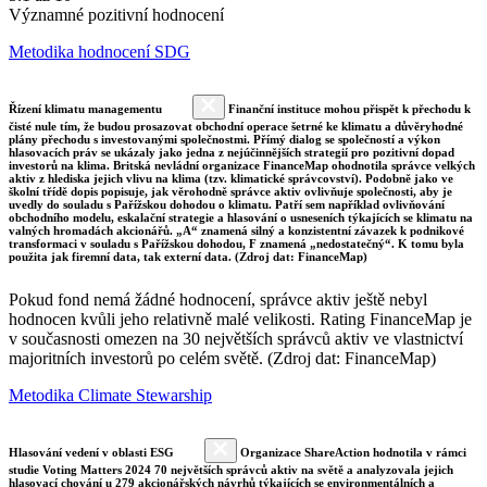
Významné pozitivní hodnocení
Metodika hodnocení SDG
Řízení klimatu managementu
Finanční instituce mohou přispět k přechodu k
čisté nule tím, že budou prosazovat obchodní operace šetrné ke klimatu a důvěryhodné
plány přechodu s investovanými společnostmi. Přímý dialog se společností a výkon
hlasovacích práv se ukázaly jako jedna z nejúčinnějších strategií pro pozitivní dopad
investorů na klima. Britská nevládní organizace FinanceMap ohodnotila správce velkých
aktiv z hlediska jejich vlivu na klima (tzv. klimatické správcovství). Podobně jako ve
školní třídě dopis popisuje, jak věrohodně správce aktiv ovlivňuje společnosti, aby je
uvedly do souladu s Pařížskou dohodou o klimatu. Patří sem například ovlivňování
obchodního modelu, eskalační strategie a hlasování o usneseních týkajících se klimatu na
valných hromadách akcionářů. „A“ znamená silný a konzistentní závazek k podnikové
transformaci v souladu s Pařížskou dohodou, F znamená „nedostatečný“. K tomu byla
použita jak firemní data, tak externí data. (Zdroj dat: FinanceMap)
Pokud fond nemá žádné hodnocení, správce aktiv ještě nebyl
hodnocen kvůli jeho relativně malé velikosti. Rating FinanceMap je
v současnosti omezen na 30 největších správců aktiv ve vlastnictví
majoritních investorů po celém světě. (Zdroj dat: FinanceMap)
Metodika Climate Stewarship
Hlasování vedení v oblasti ESG
Organizace ShareAction hodnotila v rámci
studie Voting Matters 2024 70 největších správců aktiv na světě a analyzovala jejich
hlasovací chování u 279 akcionářských návrhů týkajících se environmentálních a