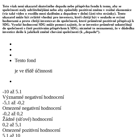
Toto však není ukazatel skutečného dopadu nebo příspěvku fondu k tomu, aby se
společnosti staly udržitelnějšími nebo aby způsobily pozitivní změnu v reálné ekonomice
(viz také video o rozdílu mezi sladěním a dopadem v dolní části této stránky). Tento
ukazatel může být zvláště vhodný pro investory, kteří chtějí být v souladu se svými
hodnotami a proto chtějí investovat do společností, které průměrně pozitivně přispívají k
SDG. Vysoké hodnocení SDG může pomoci zajistit, že se investice průměrně uskutečňují
do společností s čistě pozitivním příspěvkem k SDG; nicméně to neznamená, že v důsledku
investice došlo k jakékoli změně chování společnosti (k „dopadu“).
Tento fond
je ve třídě účinnosti
-10 až 5.1
Významné negativní hodnocení
-5,1 až -0,2
Omezené negativní hodnocení
-0,2 až 0,2
Žádné (síťové) hodnocení
0,2 až 5,1
Omezené pozitivní hodnocení
5.1 až 10