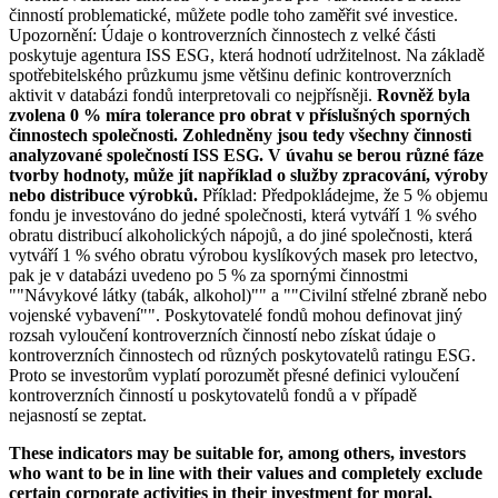
činností problematické, můžete podle toho zaměřit své investice.
Upozornění: Údaje o kontroverzních činnostech z velké části
poskytuje agentura ISS ESG, která hodnotí udržitelnost. Na základě
spotřebitelského průzkumu jsme většinu definic kontroverzních
aktivit v databázi fondů interpretovali co nejpřísněji.
Rovněž byla
zvolena 0 % míra tolerance pro obrat v příslušných sporných
činnostech společnosti. Zohledněny jsou tedy všechny činnosti
analyzované společností ISS ESG. V úvahu se berou různé fáze
tvorby hodnoty, může jít například o služby zpracování, výroby
nebo distribuce výrobků.
Příklad: Předpokládejme, že 5 % objemu
fondu je investováno do jedné společnosti, která vytváří 1 % svého
obratu distribucí alkoholických nápojů, a do jiné společnosti, která
vytváří 1 % svého obratu výrobou kyslíkových masek pro letectvo,
pak je v databázi uvedeno po 5 % za spornými činnostmi
""Návykové látky (tabák, alkohol)"" a ""Civilní střelné zbraně nebo
vojenské vybavení"". Poskytovatelé fondů mohou definovat jiný
rozsah vyloučení kontroverzních činností nebo získat údaje o
kontroverzních činnostech od různých poskytovatelů ratingu ESG.
Proto se investorům vyplatí porozumět přesné definici vyloučení
kontroverzních činností u poskytovatelů fondů a v případě
nejasností se zeptat.
These indicators may be suitable for, among others, investors
who want to be in line with their values and completely exclude
certain corporate activities in their investment for moral,