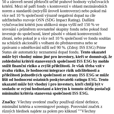
50 a zároveň nesmí překročit určité prahové hodnoty vylučovacích
kritérií. Mezi ně patří fondy s kontroverzí v oblasti mezinárodních
norem a standardů (nejvyšší úroveň kontroverze) nebo pokud má
více než 10 % společností výrazně negativní dopad na cíle
udržitelného rozvoje OSN (SDG Impact Rating). Dalšími
vylučovacími kritérii jsou uhlíková stopa vyšší než 150 % ve
srovnání s průměrem srovnatelné skupiny fondu nebo pokud fond
investuje do společností, které působí v oblasti kontroverzních
zbraní, nebo pokud je u více než 10 % společností ve fondu souhlas
na schůzích akcionářů s volbami do představenstva nebo se
zprávami o odměňování nižší než 90 %. (Zdroj: ISS ESG) Prime
Status ale automaticky neznamená dopad fondu.
Tento ukazatel
může být vhodný mimo jiné pro investory, kteří se domnívají, že
zohlednění kritérií stanovených společností ISS ESG by mohlo
snížit finanční riziko a zvýšit příležitosti. Je však třeba vzít v
úvahu riziko, že hodnocení integrace rizik udržitelnosti a
příležitostí jednotlivých společností ze strany ISS ESG se může
lišit od hodnocení ostatních poskytovatelů ratingu ESG. Tento
ukazatel může být vhodný i pro investory, kteří chtějí být v
souladu se svými hodnotami a kterým k tomuto účelu postačují
minimální kritéria stanovená společností ISS ESG.
Značky
: Všechny uvedené značky používají různé definice,
minimální kritéria a screeningové postupy. Porovnání značek z
různých hledisek najdete za polem pro kliknutí ""Všechny