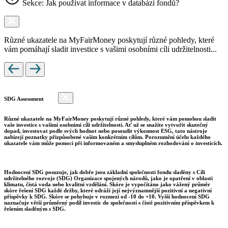
Sekce: Jak používat informace v databázi fondů?
Různé ukazatele na MyFairMoney poskytují různé pohledy, které
vám pomáhají sladit investice s vašimi osobními cíli udržitelnosti...
SDG Assessment
Různé ukazatele na MyFairMoney poskytují různé pohledy, které vám pomohou sladit
vaše investice s vašimi osobními cíli udržitelnosti. Ať už se snažíte vytvořit skutečný
dopad, investovat podle svých hodnot nebo posoudit výkonnost ESG, tato nástroje
nabízejí poznatky přizpůsobené vašim konkrétním cílům. Porozumění účelu každého
ukazatele vám může pomoci při informovaném a smysluplném rozhodování o investicích.
Hodnocení SDG posuzuje, jak dobře jsou základní společnosti fondu sladěny s Cíli
udržitelného rozvoje (SDG) Organizace spojených národů, jako je opatření v oblasti
klimatu, čistá voda nebo kvalitní vzdělání. Skóre je vypočítáno jako vážený průměr
skóre řešení SDG každé držby, které odráží její nejvýznamnější pozitivní a negativní
příspěvky k SDG. Skóre se pohybuje v rozmezí od -10 do +10. Vyšší hodnocení SDG
naznačuje větší průměrný podíl investic do společností s čistě pozitivním příspěvkem k
řešením sladěným s SDG.