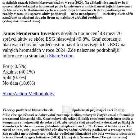
sociálních otázek během hlasovací sezóny v roce 2024. Na základě této analýzy byli
správci aktiv seřazeni a hodnoceni podle konzistence a ambicióznosti jejich hlasování o
těchto návrzích. Hodnocení vychází z podrobných hlasovacích dat a poukazuje na
rozdíly v tom, jak správci aktiv podporují — nebo nepodporují — iniciativy akcionářů
zaměřené na zlepšení dopadů firem na naléhavé globální problémy.
(Zdroj dat: ShareAction)
Janus Henderson Investors
dosáhl/a hodnocení 43 mezi 70
správci aktiv se skóre ESG hlasování 49.8%. Graf zobrazuje
hlasovací chování společnosti u návrhů souvisejících s ESG na
valných hromadách v roce 2024. Zde naleznete podrobnější
informace na stránkách
ShareAction
.
For (40.5%)
Against (40.1%)
Split (0.7%)
No data (18.6%)
ShareAction Methodology
Vědecky podložené klimatické cíle
Společnosti přijímající akci Tooltip
Stále více společností se dobrovolně zavazuje k cílům nulových čistých emisí a formuluje
prozatímní klimatické cíle. Čisté nulové cíle udávají, kolik emisí musí společnost snížit a
kompenzovat nejpozději do roku 2050, aby splnila svůj příspěvek k dosažení pařížských
klimatických cílů – omezení globálního oteplování na 1,5 °C. Účinnost těchto závazků
závisí na tom, zda jsou průběžné cíle důvěryhodné, vědecky podložené a transparentní.
Zde použitá metodologie pro vědecky podložené klimatické cíle byla vyvinuta iniciativou
Science Based Targets Initiative (SBTi). (Zdroj dat: Science Based Target Initiative)