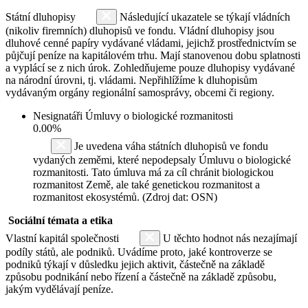
Státní dluhopisy
Následující ukazatele se týkají vládních
(nikoliv firemních) dluhopisů ve fondu. Vládní dluhopisy jsou
dluhové cenné papíry vydávané vládami, jejichž prostřednictvím se
půjčují peníze na kapitálovém trhu. Mají stanovenou dobu splatnosti
a vyplácí se z nich úrok. Zohledňujeme pouze dluhopisy vydávané
na národní úrovni, tj. vládami. Nepřihlížíme k dluhopisům
vydávaným orgány regionální samosprávy, obcemi či regiony.
Nesignatáři Úmluvy o biologické rozmanitosti
0.00%
Je uvedena váha státních dluhopisů ve fondu
vydaných zeměmi, které nepodepsaly Úmluvu o biologické
rozmanitosti. Tato úmluva má za cíl chránit biologickou
rozmanitost Země, ale také genetickou rozmanitost a
rozmanitost ekosystémů. (Zdroj dat: OSN)
Sociální témata a etika
Vlastní kapitál společnosti
U těchto hodnot nás nezajímají
podíly států, ale podniků. Uvádíme proto, jaké kontroverze se
podniků týkají v důsledku jejich aktivit, částečně na základě
způsobu podnikání nebo řízení a částečně na základě způsobu,
jakým vydělávají peníze.