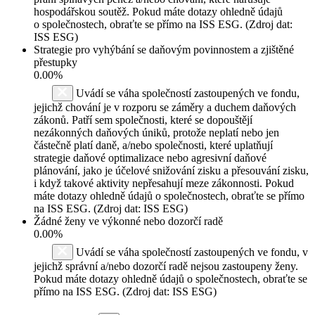
hospodářskou soutěž. Pokud máte dotazy ohledně údajů
o společnostech, obraťte se přímo na ISS ESG. (Zdroj dat:
ISS ESG)
Strategie pro vyhýbání se daňovým povinnostem a zjištěné
přestupky
0.00%
Uvádí se váha společností zastoupených ve fondu,
jejichž chování je v rozporu se záměry a duchem daňových
zákonů. Patří sem společnosti, které se dopouštějí
nezákonných daňových úniků, protože neplatí nebo jen
částečně platí daně, a/nebo společnosti, které uplatňují
strategie daňové optimalizace nebo agresivní daňové
plánování, jako je účelové snižování zisku a přesouvání zisku,
i když takové aktivity nepřesahují meze zákonnosti. Pokud
máte dotazy ohledně údajů o společnostech, obraťte se přímo
na ISS ESG. (Zdroj dat: ISS ESG)
Žádné ženy ve výkonné nebo dozorčí radě
0.00%
Uvádí se váha společností zastoupených ve fondu, v
jejichž správní a/nebo dozorčí radě nejsou zastoupeny ženy.
Pokud máte dotazy ohledně údajů o společnostech, obraťte se
přímo na ISS ESG. (Zdroj dat: ISS ESG)