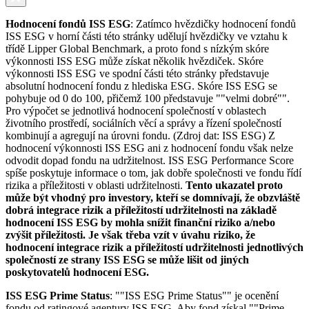
Hodnocení fondů ISS ESG
: Zatímco hvězdičky hodnocení fondů
ISS ESG v horní části této stránky udělují hvězdičky ve vztahu k
třídě Lipper Global Benchmark, a proto fond s nízkým skóre
výkonnosti ISS ESG může získat několik hvězdiček. Skóre
výkonnosti ISS ESG ve spodní části této stránky představuje
absolutní hodnocení fondu z hlediska ESG. Skóre ISS ESG se
pohybuje od 0 do 100, přičemž 100 představuje ""velmi dobré"".
Pro výpočet se jednotlivá hodnocení společností v oblastech
životního prostředí, sociálních věcí a správy a řízení společností
kombinují a agregují na úrovni fondu. (Zdroj dat: ISS ESG) Z
hodnocení výkonnosti ISS ESG ani z hodnocení fondu však nelze
odvodit dopad fondu na udržitelnost. ISS ESG Performance Score
spíše poskytuje informace o tom, jak dobře společnosti ve fondu řídí
rizika a příležitosti v oblasti udržitelnosti.
Tento ukazatel proto
může být vhodný pro investory, kteří se domnívají, že obzvláště
dobrá integrace rizik a příležitostí udržitelnosti na základě
hodnocení ISS ESG by mohla snížit finanční riziko a/nebo
zvýšit příležitosti. Je však třeba vzít v úvahu riziko, že
hodnocení integrace rizik a příležitostí udržitelnosti jednotlivých
společností ze strany ISS ESG se může lišit od jiných
poskytovatelů hodnocení ESG.
ISS ESG Prime Status
: ""ISS ESG Prime Status"" je ocenění
fondu od ratingové agentury ISS ESG. Aby fond získal ""Prime