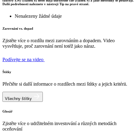
faktory ESG (článek 8) nebo mají udržitelné cíle (článek 9) a jaké metodiky se používají.
Další podrobnosti naleznete v nástroji Tip na pravé straně.
Nenalezeny žádné údaje
Zarovnání vs. dopad
Zjistěte více o rozdílu mezi zarovnáním a dopadem. Video
vysvětluje, proč zarovnání není totéž jako náraz.
Podívejte se na video
Štítky
Přečtěte si další informace o rozdílech mezi štítky a jejich kritérii.
Všechny štítky
Glosář
Zjistěte více o udržitelném investování a různých metodách
oceňování