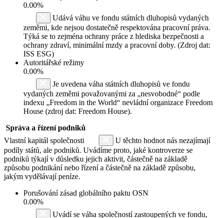
0.00%
Udává váhu ve fondu státních dluhopisů vydaných
zeměmi, kde nejsou dostatečně respektována pracovní práva.
Týká se to zejména ochrany práce z hlediska bezpečnosti a
ochrany zdraví, minimální mzdy a pracovní doby. (Zdroj dat:
ISS ESG)
Autoritářské režimy
0.00%
Je uvedena váha státních dluhopisů ve fondu
vydaných zeměmi považovanými za „nesvobodné“ podle
indexu „Freedom in the World“ nevládní organizace Freedom
House (zdroj dat: Freedom House).
Správa a řízení podniků
Vlastní kapitál společnosti
U těchto hodnot nás nezajímají
podíly států, ale podniků. Uvádíme proto, jaké kontroverze se
podniků týkají v důsledku jejich aktivit, částečně na základě
způsobu podnikání nebo řízení a částečně na základě způsobu,
jakým vydělávají peníze.
Porušování zásad globálního paktu OSN
0.00%
Uvádí se váha společností zastoupených ve fondu,