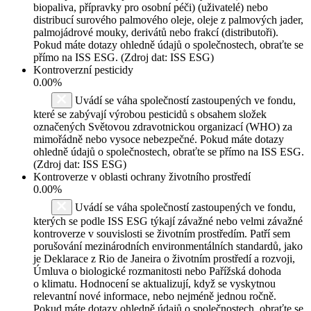
biopaliva, přípravky pro osobní péči) (uživatelé) nebo
distribucí surového palmového oleje, oleje z palmových jader,
palmojádrové mouky, derivátů nebo frakcí (distributoři).
Pokud máte dotazy ohledně údajů o společnostech, obraťte se
přímo na ISS ESG. (Zdroj dat: ISS ESG)
Kontroverzní pesticidy
0.00%
Uvádí se váha společností zastoupených ve fondu,
které se zabývají výrobou pesticidů s obsahem složek
označených Světovou zdravotnickou organizací (WHO) za
mimořádně nebo vysoce nebezpečné. Pokud máte dotazy
ohledně údajů o společnostech, obraťte se přímo na ISS ESG.
(Zdroj dat: ISS ESG)
Kontroverze v oblasti ochrany životního prostředí
0.00%
Uvádí se váha společností zastoupených ve fondu,
kterých se podle ISS ESG týkají závažné nebo velmi závažné
kontroverze v souvislosti se životním prostředím. Patří sem
porušování mezinárodních environmentálních standardů, jako
je Deklarace z Rio de Janeira o životním prostředí a rozvoji,
Úmluva o biologické rozmanitosti nebo Pařížská dohoda
o klimatu. Hodnocení se aktualizují, když se vyskytnou
relevantní nové informace, nebo nejméně jednou ročně.
Pokud máte dotazy ohledně údajů o společnostech, obraťte se