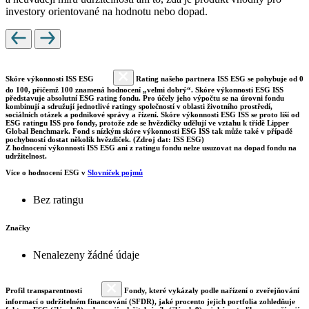
investory orientované na hodnotu nebo dopad.
Skóre výkonnosti ISS ESG
Rating našeho partnera ISS ESG se pohybuje od 0
do 100, přičemž 100 znamená hodnocení „velmi dobrý“. Skóre výkonnosti ESG ISS
představuje absolutní ESG rating fondu. Pro účely jeho výpočtu se na úrovni fondu
kombinují a sdružují jednotlivé ratingy společností v oblasti životního prostředí,
sociálních otázek a podnikové správy a řízení. Skóre výkonnosti ESG ISS se proto liší od
ESG ratingu ISS pro fondy, protože zde se hvězdičky udělují ve vztahu k třídě Lipper
Global Benchmark. Fond s nízkým skóre výkonnosti ESG ISS tak může také v případě
pochybností dostat několik hvězdiček. (Zdroj dat: ISS ESG)
Z hodnocení výkonnosti ISS ESG ani z ratingu fondu nelze usuzovat na dopad fondu na
udržitelnost.
Více o hodnocení ESG v
Slovníček pojmů
Bez ratingu
Značky
Nenalezeny žádné údaje
Profil transparentnosti
Fondy, které vykázaly podle nařízení o zveřejňování
informací o udržitelném financování (SFDR), jaké procento jejich portfolia zohledňuje