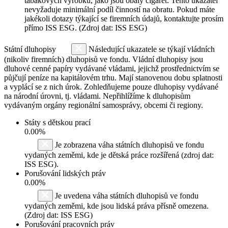
tabákových výrobků, jako jsou obaly cigaret. Tento ukazatel
nevyžaduje minimální podíl činností na obratu. Pokud máte
jakékoli dotazy týkající se firemních údajů, kontaktujte prosím
přímo ISS ESG. (Zdroj dat: ISS ESG)
Státní dluhopisy
Následující ukazatele se týkají vládních
(nikoliv firemních) dluhopisů ve fondu. Vládní dluhopisy jsou
dluhové cenné papíry vydávané vládami, jejichž prostřednictvím se
půjčují peníze na kapitálovém trhu. Mají stanovenou dobu splatnosti
a vyplácí se z nich úrok. Zohledňujeme pouze dluhopisy vydávané
na národní úrovni, tj. vládami. Nepřihlížíme k dluhopisům
vydávaným orgány regionální samosprávy, obcemi či regiony.
Státy s dětskou prací
0.00%
Je zobrazena váha státních dluhopisů ve fondu
vydaných zeměmi, kde je dětská práce rozšířená (zdroj dat:
ISS ESG).
Porušování lidských práv
0.00%
Je uvedena váha státních dluhopisů ve fondu
vydaných zeměmi, kde jsou lidská práva přísně omezena.
(Zdroj dat: ISS ESG)
Porušování pracovních práv