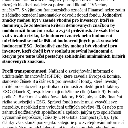
různých hledisek najdete za polem pro kliknutí ""Všechny
značky"". S výjimkou francouzského označení Finansol nelze zatím
z žádného označení automaticky odvodit dopad fondu.
Jednotlivé
značky mohou být v zásadě vhodné pro investory, kteří se
domnívají, že zohlednění kritérií definovaných značkou by
mohlo snížit finanční rizika a zvýšit příležitosti. Je však třeba
vzít v úvahu riziko, že hodnocení značek nebo hodnocení
udržitelnosti se může lišit od hodnocení jiných poskytovatelů
hodnocení ESG. Jednotlivé značky mohou být vhodné i pro
investory, kteří chtějí být v souladu se svými hodnotami a
kterým pro tento účel postačuje zohlednění minimálních kritérií
stanovených značkou.
Profil transparentnosti
: Nařízení o zveřejňování informací o
udržitelném financování (SFDR), které zavedla Evropská komise,
stanovilo článek 8 a článek 9 pro investiční fondy, které investují
určité procento svého portfolia do činností zohledňujících faktory
ESG (článek 8), resp. které mají udržitelné cíle (článek 9). Fondy
podle čl. 8 a 9 musí zohledňovat faktory ESG, aby snížily finanční
rizika související s ESG. Správci fondů navíc musí vysvětlit své
metodiky, například pro vyloučení určitých odvětví (čl. 8) nebo pro
zahrnutí udržitelných společností a způsob, jakým tyto společnosti
významně nepoškozují zásady UN Global Compact (čl. 9). Tyto
články však slouží pouze jako kategorie pro zveřejňování informací
a neuvádějí míru udržitelnosti ani to, zda je produkt vhodný pro