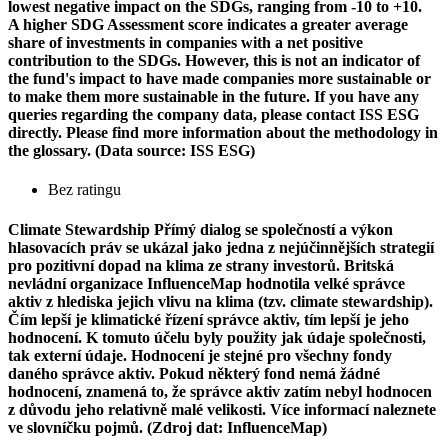
lowest negative impact on the SDGs, ranging from -10 to +10.
A higher SDG Assessment score indicates a greater average
share of investments in companies with a net positive
contribution to the SDGs. However, this is not an indicator of
the fund's impact to have made companies more sustainable or
to make them more sustainable in the future. If you have any
queries regarding the company data, please contact ISS ESG
directly. Please find more information about the methodology in
the glossary. (Data source: ISS ESG)
Bez ratingu
Climate Stewardship
Přímý dialog se společností a výkon
hlasovacích práv se ukázal jako jedna z nejúčinnějších strategií
pro pozitivní dopad na klima ze strany investorů. Britská
nevládní organizace InfluenceMap hodnotila velké správce
aktiv z hlediska jejich vlivu na klima (tzv. climate stewardship).
Čím lepší je klimatické řízení správce aktiv, tím lepší je jeho
hodnocení. K tomuto účelu byly použity jak údaje společnosti,
tak externí údaje. Hodnocení je stejné pro všechny fondy
daného správce aktiv. Pokud některý fond nemá žádné
hodnocení, znamená to, že správce aktiv zatím nebyl hodnocen
z důvodu jeho relativně malé velikosti. Více informací naleznete
ve slovníčku pojmů. (Zdroj dat: InfluenceMap)