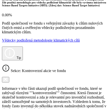
Zde použitá metodologie pro vědecky podložené klimatické cíle byla vyvinuta iniciativou
Science Based Targets Initiative (SBTi). (Zdroj dat: Science Based Target Initiative)
0.00%
Podíl společností ve fondu s veřejnými závazky k cílům nulových
čistých emisí a ověřeným vědecky podloženým prozatímním
klimatickým cílům.
Vědecky podložená metodologie klimatických cílů
Tip
Sekce: Kontroverzní akcie ve fondu
Informace v této části ukazují podíl společností ve fondu, které se
zabývají různými ""kontroverzními"" činnostmi. Která činnost je
skutečně kontroverzní a zda je relevantní pro investiční rozhodnutí,
záleží samozřejmě na samotných investorech. Vzhledem k tomu, že
fondy často investují do několika stovek nadnárodních společností v