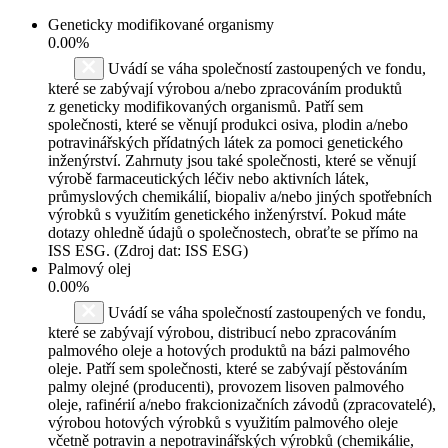
Geneticky modifikované organismy
0.00%
Uvádí se váha společností zastoupených ve fondu,
které se zabývají výrobou a/nebo zpracováním produktů
z geneticky modifikovaných organismů. Patří sem
společnosti, které se věnují produkci osiva, plodin a/nebo
potravinářských přídatných látek za pomoci genetického
inženýrství. Zahrnuty jsou také společnosti, které se věnují
výrobě farmaceutických léčiv nebo aktivních látek,
průmyslových chemikálií, biopaliv a/nebo jiných spotřebních
výrobků s využitím genetického inženýrství. Pokud máte
dotazy ohledně údajů o společnostech, obraťte se přímo na
ISS ESG. (Zdroj dat: ISS ESG)
Palmový olej
0.00%
Uvádí se váha společností zastoupených ve fondu,
které se zabývají výrobou, distribucí nebo zpracováním
palmového oleje a hotových produktů na bázi palmového
oleje. Patří sem společnosti, které se zabývají pěstováním
palmy olejné (producenti), provozem lisoven palmového
oleje, rafinérií a/nebo frakcionizačních závodů (zpracovatelé),
výrobou hotových výrobků s využitím palmového oleje
včetně potravin a nepotravinářských výrobků (chemikálie,