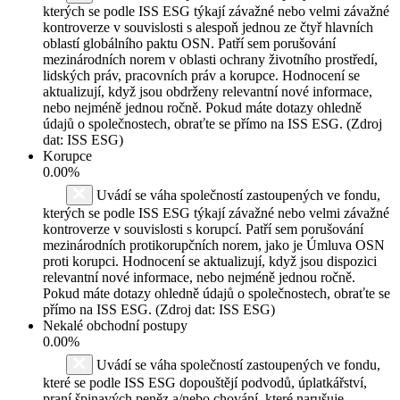
kterých se podle ISS ESG týkají závažné nebo velmi závažné
kontroverze v souvislosti s alespoň jednou ze čtyř hlavních
oblastí globálního paktu OSN. Patří sem porušování
mezinárodních norem v oblasti ochrany životního prostředí,
lidských práv, pracovních práv a korupce. Hodnocení se
aktualizují, když jsou obdrženy relevantní nové informace,
nebo nejméně jednou ročně. Pokud máte dotazy ohledně
údajů o společnostech, obraťte se přímo na ISS ESG. (Zdroj
dat: ISS ESG)
Korupce
0.00%
Uvádí se váha společností zastoupených ve fondu,
kterých se podle ISS ESG týkají závažné nebo velmi závažné
kontroverze v souvislosti s korupcí. Patří sem porušování
mezinárodních protikorupčních norem, jako je Úmluva OSN
proti korupci. Hodnocení se aktualizují, když jsou dispozici
relevantní nové informace, nebo nejméně jednou ročně.
Pokud máte dotazy ohledně údajů o společnostech, obraťte se
přímo na ISS ESG. (Zdroj dat: ISS ESG)
Nekalé obchodní postupy
0.00%
Uvádí se váha společností zastoupených ve fondu,
které se podle ISS ESG dopouštějí podvodů, úplatkářství,
praní špinavých peněz a/nebo chování, které narušuje