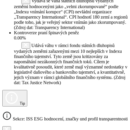
Vydává se váha státních dluhopisů vydaných
zeměmi hodnocenými jako „velmi zkorumpované“ podle
„Indexu vnímání korupce“ (CPI) nevládní organizace
„Transparency International“. CPI hodnotí 180 zemí a regionů
podle toho, jak je veřejný sektor vnímán jako zkorumpovaný.
(Zdroj dat: Transparency International)
Kontroverze praní špinavých peněz
0.00%
Udává váhu v rámci fondu státních dluhopisů
vydaných zeměmi zařazenými mezi 10 nejlepších v Indexu
finančního tajemství. Tyto země jsou kritizovány za
napomáhání nezákonných finančních toků. Cílem je
kvalitativně posoudit, které země mají významné nedostatky v
legislativě daňového a bankovního tajemství, a kvantitativně,
jejich význam v rámci globálního finančního systému. (Zdroj
dat: Tax Justice Network)
Tip
Sekce: ISS ESG hodnocení, značky und profil transparentnosti