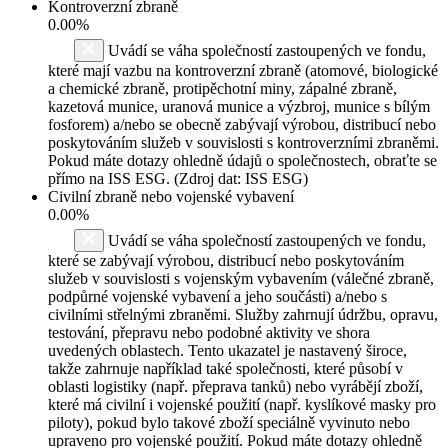
Kontroverzní zbraně
0.00%
Uvádí se váha společností zastoupených ve fondu,
které mají vazbu na kontroverzní zbraně (atomové, biologické
a chemické zbraně, protipěchotní miny, zápalné zbraně,
kazetová munice, uranová munice a výzbroj, munice s bílým
fosforem) a/nebo se obecně zabývají výrobou, distribucí nebo
poskytováním služeb v souvislosti s kontroverzními zbraněmi.
Pokud máte dotazy ohledně údajů o společnostech, obraťte se
přímo na ISS ESG. (Zdroj dat: ISS ESG)
Civilní zbraně nebo vojenské vybavení
0.00%
Uvádí se váha společností zastoupených ve fondu,
které se zabývají výrobou, distribucí nebo poskytováním
služeb v souvislosti s vojenským vybavením (válečné zbraně,
podpůrné vojenské vybavení a jeho součásti) a/nebo s
civilními střelnými zbraněmi. Služby zahrnují údržbu, opravu,
testování, přepravu nebo podobné aktivity ve shora
uvedených oblastech. Tento ukazatel je nastavený široce,
takže zahrnuje například také společnosti, které působí v
oblasti logistiky (např. přeprava tanků) nebo vyrábějí zboží,
které má civilní i vojenské použití (např. kyslíkové masky pro
piloty), pokud bylo takové zboží speciálně vyvinuto nebo
upraveno pro vojenské použití. Pokud máte dotazy ohledně