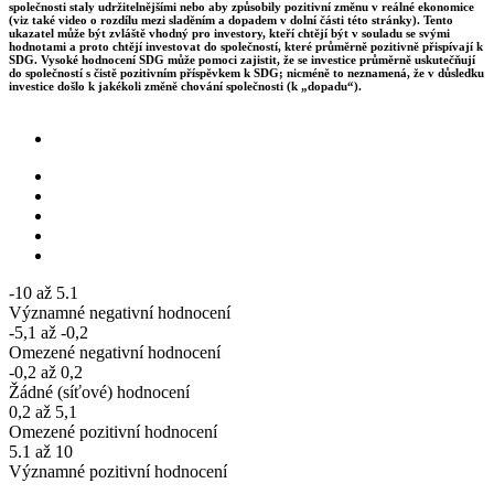
společnosti staly udržitelnějšími nebo aby způsobily pozitivní změnu v reálné ekonomice
(viz také video o rozdílu mezi sladěním a dopadem v dolní části této stránky). Tento
ukazatel může být zvláště vhodný pro investory, kteří chtějí být v souladu se svými
hodnotami a proto chtějí investovat do společností, které průměrně pozitivně přispívají k
SDG. Vysoké hodnocení SDG může pomoci zajistit, že se investice průměrně uskutečňují
do společností s čistě pozitivním příspěvkem k SDG; nicméně to neznamená, že v důsledku
investice došlo k jakékoli změně chování společnosti (k „dopadu“).
-10 až 5.1
Významné negativní hodnocení
-5,1 až -0,2
Omezené negativní hodnocení
-0,2 až 0,2
Žádné (síťové) hodnocení
0,2 až 5,1
Omezené pozitivní hodnocení
5.1 až 10
Významné pozitivní hodnocení