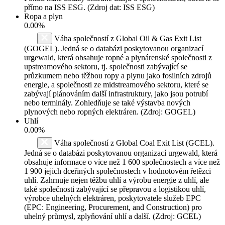
přímo na ISS ESG. (Zdroj dat: ISS ESG)
Ropa a plyn
0.00%
Váha společností z Global Oil & Gas Exit List
(GOGEL). Jedná se o databázi poskytovanou organizací
urgewald, která obsahuje ropné a plynárenské společnosti z
upstreamového sektoru, tj. společnosti zabývající se
průzkumem nebo těžbou ropy a plynu jako fosilních zdrojů
energie, a společnosti ze midstreamového sektoru, které se
zabývají plánováním další infrastruktury, jako jsou potrubí
nebo terminály. Zohledňuje se také výstavba nových
plynových nebo ropných elektráren. (Zdroj: GOGEL)
Uhlí
0.00%
Váha společností z Global Coal Exit List (GCEL).
Jedná se o databázi poskytovanou organizací urgewald, která
obsahuje informace o více než 1 600 společnostech a více než
1 900 jejich dceřiných společnostech v hodnotovém řetězci
uhlí. Zahrnuje nejen těžbu uhlí a výrobu energie z uhlí, ale
také společnosti zabývající se přepravou a logistikou uhlí,
výrobce uhelných elektráren, poskytovatele služeb EPC
(EPC: Engineering, Procurement, and Construction) pro
uhelný průmysl, zplyňování uhlí a další. (Zdroj: GCEL)