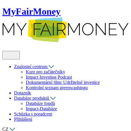
MyFairMoney
Znalostní centrum
Kurz pro začátečníky
Impact Investing Podcast
Dokumentární film: Udržitelné investice
Kontrolní seznam greenwashingu
Dotazník
Databáze produktů
Databáze fondů
Impact-Databáze
Schůzka s poradcem
Přihlášení
CZ