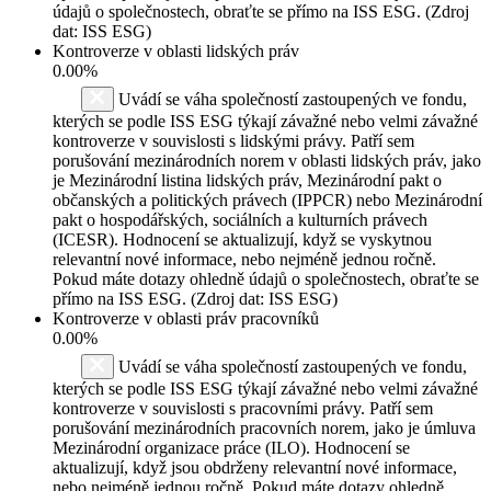
údajů o společnostech, obraťte se přímo na ISS ESG. (Zdroj
dat: ISS ESG)
Kontroverze v oblasti lidských práv
0.00%
Uvádí se váha společností zastoupených ve fondu,
kterých se podle ISS ESG týkají závažné nebo velmi závažné
kontroverze v souvislosti s lidskými právy. Patří sem
porušování mezinárodních norem v oblasti lidských práv, jako
je Mezinárodní listina lidských práv, Mezinárodní pakt o
občanských a politických právech (IPPCR) nebo Mezinárodní
pakt o hospodářských, sociálních a kulturních právech
(ICESR). Hodnocení se aktualizují, když se vyskytnou
relevantní nové informace, nebo nejméně jednou ročně.
Pokud máte dotazy ohledně údajů o společnostech, obraťte se
přímo na ISS ESG. (Zdroj dat: ISS ESG)
Kontroverze v oblasti práv pracovníků
0.00%
Uvádí se váha společností zastoupených ve fondu,
kterých se podle ISS ESG týkají závažné nebo velmi závažné
kontroverze v souvislosti s pracovními právy. Patří sem
porušování mezinárodních pracovních norem, jako je úmluva
Mezinárodní organizace práce (ILO). Hodnocení se
aktualizují, když jsou obdrženy relevantní nové informace,
nebo nejméně jednou ročně. Pokud máte dotazy ohledně