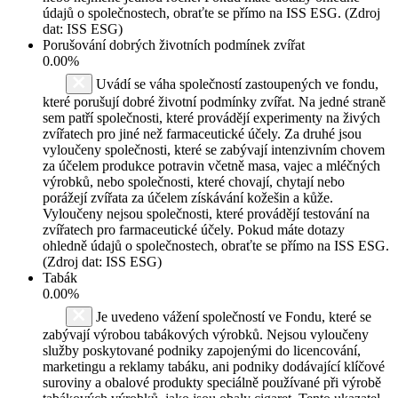
údajů o společnostech, obraťte se přímo na ISS ESG. (Zdroj
dat: ISS ESG)
Porušování dobrých životních podmínek zvířat
0.00%
Uvádí se váha společností zastoupených ve fondu,
které porušují dobré životní podmínky zvířat. Na jedné straně
sem patří společnosti, které provádějí experimenty na živých
zvířatech pro jiné než farmaceutické účely. Za druhé jsou
vyloučeny společnosti, které se zabývají intenzivním chovem
za účelem produkce potravin včetně masa, vajec a mléčných
výrobků, nebo společnosti, které chovají, chytají nebo
porážejí zvířata za účelem získávání kožešin a kůže.
Vyloučeny nejsou společnosti, které provádějí testování na
zvířatech pro farmaceutické účely. Pokud máte dotazy
ohledně údajů o společnostech, obraťte se přímo na ISS ESG.
(Zdroj dat: ISS ESG)
Tabák
0.00%
Je uvedeno vážení společností ve Fondu, které se
zabývají výrobou tabákových výrobků. Nejsou vyloučeny
služby poskytované podniky zapojenými do licencování,
marketingu a reklamy tabáku, ani podniky dodávající klíčové
suroviny a obalové produkty speciálně používané při výrobě