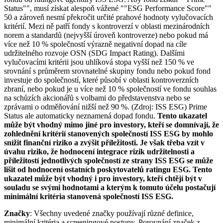
Status"", musí získat alespoň vážené ""ESG Performance Score""
50 a zároveň nesmí překročit určité prahové hodnoty vylučovacích
kritérií. Mezi ně patří fondy s kontroverzí v oblasti mezinárodních
norem a standardů (nejvyšší úroveň kontroverze) nebo pokud má
více než 10 % společností výrazně negativní dopad na cíle
udržitelného rozvoje OSN (SDG Impact Rating). Dalšími
vylučovacími kritérii jsou uhlíková stopa vyšší než 150 % ve
srovnání s průměrem srovnatelné skupiny fondu nebo pokud fond
investuje do společností, které působí v oblasti kontroverzních
zbraní, nebo pokud je u více než 10 % společností ve fondu souhlas
na schůzích akcionářů s volbami do představenstva nebo se
zprávami o odměňování nižší než 90 %. (Zdroj: ISS ESG) Prime
Status ale automaticky neznamená dopad fondu.
Tento ukazatel
může být vhodný mimo jiné pro investory, kteří se domnívají, že
zohlednění kritérií stanovených společností ISS ESG by mohlo
snížit finanční riziko a zvýšit příležitosti. Je však třeba vzít v
úvahu riziko, že hodnocení integrace rizik udržitelnosti a
příležitostí jednotlivých společností ze strany ISS ESG se může
lišit od hodnocení ostatních poskytovatelů ratingu ESG. Tento
ukazatel může být vhodný i pro investory, kteří chtějí být v
souladu se svými hodnotami a kterým k tomuto účelu postačují
minimální kritéria stanovená společností ISS ESG.
Značky
: Všechny uvedené značky používají různé definice,
minimální kritéria a screeningové postupy. Porovnání značek z