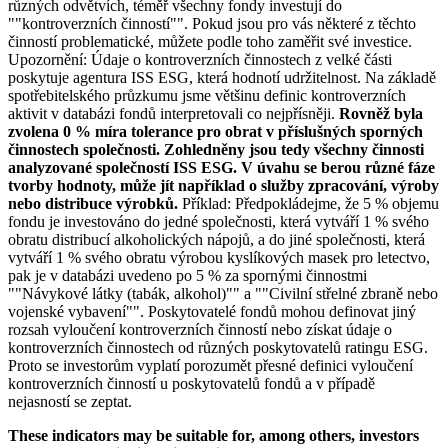
různých odvětvích, téměř všechny fondy investují do
""kontroverzních činností"". Pokud jsou pro vás některé z těchto
činností problematické, můžete podle toho zaměřit své investice.
Upozornění: Údaje o kontroverzních činnostech z velké části
poskytuje agentura ISS ESG, která hodnotí udržitelnost. Na základě
spotřebitelského průzkumu jsme většinu definic kontroverzních
aktivit v databázi fondů interpretovali co nejpřísněji.
Rovněž byla
zvolena 0 % míra tolerance pro obrat v příslušných sporných
činnostech společnosti. Zohledněny jsou tedy všechny činnosti
analyzované společností ISS ESG. V úvahu se berou různé fáze
tvorby hodnoty, může jít například o služby zpracování, výroby
nebo distribuce výrobků.
Příklad: Předpokládejme, že 5 % objemu
fondu je investováno do jedné společnosti, která vytváří 1 % svého
obratu distribucí alkoholických nápojů, a do jiné společnosti, která
vytváří 1 % svého obratu výrobou kyslíkových masek pro letectvo,
pak je v databázi uvedeno po 5 % za spornými činnostmi
""Návykové látky (tabák, alkohol)"" a ""Civilní střelné zbraně nebo
vojenské vybavení"". Poskytovatelé fondů mohou definovat jiný
rozsah vyloučení kontroverzních činností nebo získat údaje o
kontroverzních činnostech od různých poskytovatelů ratingu ESG.
Proto se investorům vyplatí porozumět přesné definici vyloučení
kontroverzních činností u poskytovatelů fondů a v případě
nejasností se zeptat.
These indicators may be suitable for, among others, investors