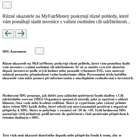
Různé ukazatele na MyFairMoney poskytují různé pohledy, které
vám pomáhají sladit investice s vašimi osobními cíli udržitelnosti...
SDG Assessment
Různé ukazatele na MyFairMoney poskytují různé pohledy, které vám pomohou sladit
vaše investice s vašimi osobními cíli udržitelnosti. Ať už se snažíte vytvořit skutečný
dopad, investovat podle svých hodnot nebo posoudit výkonnost ESG, tato nástroje
nabízejí poznatky přizpůsobené vašim konkrétním cílům. Porozumění účelu každého
ukazatele vám může pomoci při informovaném a smysluplném rozhodování o investicích.
Hodnocení SDG posuzuje, jak dobře jsou základní společnosti fondu sladěny s Cíli
udržitelného rozvoje (SDG) Organizace spojených národů, jako je opatření v oblasti
klimatu, čistá voda nebo kvalitní vzdělání. Skóre je vypočítáno jako vážený průměr
skóre řešení SDG každé držby, které odráží její nejvýznamnější pozitivní a negativní
příspěvky k SDG. Skóre se pohybuje v rozmezí od -10 do +10. Vyšší hodnocení SDG
naznačuje větší průměrný podíl investic do společností s čistě pozitivním příspěvkem k
řešením sladěným s SDG.
Toto však není ukazatel skutečného dopadu nebo příspěvku fondu k tomu, aby se