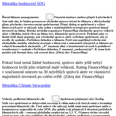
Metodika hodnocení SDG
Řízení klimatu managementu
Finanční instituce mohou přispět k přechodu k
čisté nule tím, že budou prosazovat obchodní operace šetrné ke klimatu a důvěryhodné
plány přechodu s investovanými společnostmi. Přímý dialog se společností a výkon
hlasovacích práv se ukázaly jako jedna z nejúčinnějších strategií pro pozitivní dopad
investorů na klima. Britská nevládní organizace FinanceMap ohodnotila správce velkých
aktiv z hlediska jejich vlivu na klima (tzv. klimatické správcovství). Podobně jako ve
školní třídě dopis popisuje, jak věrohodně správce aktiv ovlivňuje společnosti, aby je
uvedly do souladu s Pařížskou dohodou o klimatu. Patří sem například ovlivňování
obchodního modelu, eskalační strategie a hlasování o usneseních týkajících se klimatu na
valných hromadách akcionářů. „A“ znamená silný a konzistentní závazek k podnikové
transformaci v souladu s Pařížskou dohodou, F znamená „nedostatečný“. K tomu byla
použita jak firemní data, tak externí data. (Zdroj dat: FinanceMap)
Pokud fond nemá žádné hodnocení, správce aktiv ještě nebyl
hodnocen kvůli jeho relativně malé velikosti. Rating FinanceMap je
v současnosti omezen na 30 největších správců aktiv ve vlastnictví
majoritních investorů po celém světě. (Zdroj dat: FinanceMap)
Metodika Climate Stewarship
Vědecky podložené klimatické cíle
Společnosti přijímající akci Tooltip
Stále více společností se dobrovolně zavazuje k cílům nulových čistých emisí a formuluje
prozatímní klimatické cíle. Čisté nulové cíle udávají, kolik emisí musí společnost snížit a
kompenzovat nejpozději do roku 2050, aby splnila svůj příspěvek k dosažení pařížských
klimatických cílů – omezení globálního oteplování na 1,5 °C. Účinnost těchto závazků
závisí na tom, zda jsou průběžné cíle důvěryhodné, vědecky podložené a transparentní.