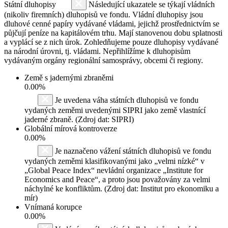
Státní dluhopisy
Následující ukazatele se týkají vládních
(nikoliv firemních) dluhopisů ve fondu. Vládní dluhopisy jsou
dluhové cenné papíry vydávané vládami, jejichž prostřednictvím se
půjčují peníze na kapitálovém trhu. Mají stanovenou dobu splatnosti
a vyplácí se z nich úrok. Zohledňujeme pouze dluhopisy vydávané
na národní úrovni, tj. vládami. Nepřihlížíme k dluhopisům
vydávaným orgány regionální samosprávy, obcemi či regiony.
Země s jadernými zbraněmi
0.00%
Je uvedena váha státních dluhopisů ve fondu
vydaných zeměmi uvedenými SIPRI jako země vlastnící
jaderné zbraně. (Zdroj dat: SIPRI)
Globální mírová kontroverze
0.00%
Je naznačeno vážení státních dluhopisů ve fondu
vydaných zeměmi klasifikovanými jako „velmi nízké“ v
„Global Peace Index“ nevládní organizace „Institute for
Economics and Peace“, a proto jsou považovány za velmi
náchylné ke konfliktům. (Zdroj dat: Institut pro ekonomiku a
mír)
Vnímaná korupce
0.00%