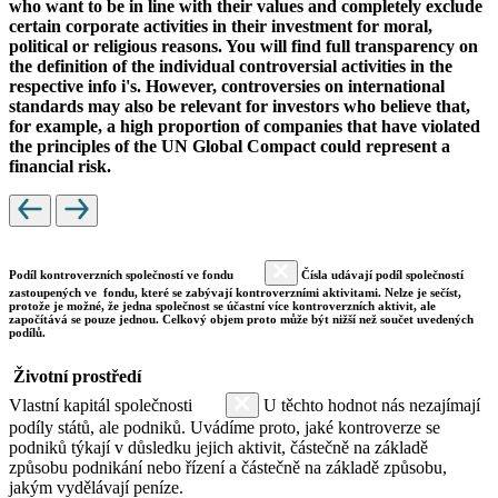
who want to be in line with their values and completely exclude
certain corporate activities in their investment for moral,
political or religious reasons. You will find full transparency on
the definition of the individual controversial activities in the
respective info i's. However, controversies on international
standards may also be relevant for investors who believe that,
for example, a high proportion of companies that have violated
the principles of the UN Global Compact could represent a
financial risk.
Podíl kontroverzních společností ve fondu
Čísla udávají podíl společností
zastoupených ve fondu, které se zabývají kontroverzními aktivitami. Nelze je sečíst,
protože je možné, že jedna společnost se účastní více kontroverzních aktivit, ale
započítává se pouze jednou. Celkový objem proto může být nižší než součet uvedených
podílů.
Životní prostředí
Vlastní kapitál společnosti
U těchto hodnot nás nezajímají
podíly států, ale podniků. Uvádíme proto, jaké kontroverze se
podniků týkají v důsledku jejich aktivit, částečně na základě
způsobu podnikání nebo řízení a částečně na základě způsobu,
jakým vydělávají peníze.