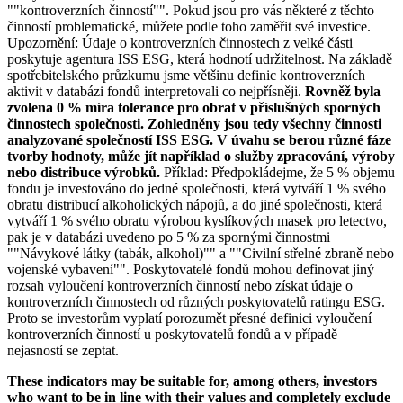
""kontroverzních činností"". Pokud jsou pro vás některé z těchto
činností problematické, můžete podle toho zaměřit své investice.
Upozornění: Údaje o kontroverzních činnostech z velké části
poskytuje agentura ISS ESG, která hodnotí udržitelnost. Na základě
spotřebitelského průzkumu jsme většinu definic kontroverzních
aktivit v databázi fondů interpretovali co nejpřísněji.
Rovněž byla
zvolena 0 % míra tolerance pro obrat v příslušných sporných
činnostech společnosti. Zohledněny jsou tedy všechny činnosti
analyzované společností ISS ESG. V úvahu se berou různé fáze
tvorby hodnoty, může jít například o služby zpracování, výroby
nebo distribuce výrobků.
Příklad: Předpokládejme, že 5 % objemu
fondu je investováno do jedné společnosti, která vytváří 1 % svého
obratu distribucí alkoholických nápojů, a do jiné společnosti, která
vytváří 1 % svého obratu výrobou kyslíkových masek pro letectvo,
pak je v databázi uvedeno po 5 % za spornými činnostmi
""Návykové látky (tabák, alkohol)"" a ""Civilní střelné zbraně nebo
vojenské vybavení"". Poskytovatelé fondů mohou definovat jiný
rozsah vyloučení kontroverzních činností nebo získat údaje o
kontroverzních činnostech od různých poskytovatelů ratingu ESG.
Proto se investorům vyplatí porozumět přesné definici vyloučení
kontroverzních činností u poskytovatelů fondů a v případě
nejasností se zeptat.
These indicators may be suitable for, among others, investors
who want to be in line with their values and completely exclude