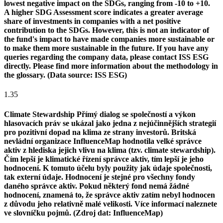
lowest negative impact on the SDGs, ranging from -10 to +10.
A higher SDG Assessment score indicates a greater average
share of investments in companies with a net positive
contribution to the SDGs. However, this is not an indicator of
the fund's impact to have made companies more sustainable or
to make them more sustainable in the future. If you have any
queries regarding the company data, please contact ISS ESG
directly. Please find more information about the methodology in
the glossary. (Data source: ISS ESG)
1.35
Climate Stewardship
Přímý dialog se společností a výkon
hlasovacích práv se ukázal jako jedna z nejúčinnějších strategií
pro pozitivní dopad na klima ze strany investorů. Britská
nevládní organizace InfluenceMap hodnotila velké správce
aktiv z hlediska jejich vlivu na klima (tzv. climate stewardship).
Čím lepší je klimatické řízení správce aktiv, tím lepší je jeho
hodnocení. K tomuto účelu byly použity jak údaje společnosti,
tak externí údaje. Hodnocení je stejné pro všechny fondy
daného správce aktiv. Pokud některý fond nemá žádné
hodnocení, znamená to, že správce aktiv zatím nebyl hodnocen
z důvodu jeho relativně malé velikosti. Více informací naleznete
ve slovníčku pojmů. (Zdroj dat: InfluenceMap)