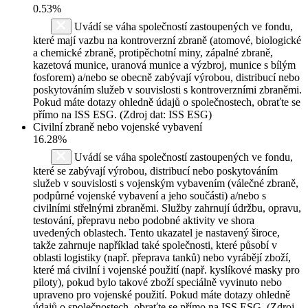
0.53%
Uvádí se váha společností zastoupených ve fondu,
které mají vazbu na kontroverzní zbraně (atomové, biologické
a chemické zbraně, protipěchotní miny, zápalné zbraně,
kazetová munice, uranová munice a výzbroj, munice s bílým
fosforem) a/nebo se obecně zabývají výrobou, distribucí nebo
poskytováním služeb v souvislosti s kontroverzními zbraněmi.
Pokud máte dotazy ohledně údajů o společnostech, obraťte se
přímo na ISS ESG. (Zdroj dat: ISS ESG)
Civilní zbraně nebo vojenské vybavení
16.28%
Uvádí se váha společností zastoupených ve fondu,
které se zabývají výrobou, distribucí nebo poskytováním
služeb v souvislosti s vojenským vybavením (válečné zbraně,
podpůrné vojenské vybavení a jeho součásti) a/nebo s
civilními střelnými zbraněmi. Služby zahrnují údržbu, opravu,
testování, přepravu nebo podobné aktivity ve shora
uvedených oblastech. Tento ukazatel je nastavený široce,
takže zahrnuje například také společnosti, které působí v
oblasti logistiky (např. přeprava tanků) nebo vyrábějí zboží,
které má civilní i vojenské použití (např. kyslíkové masky pro
piloty), pokud bylo takové zboží speciálně vyvinuto nebo
upraveno pro vojenské použití. Pokud máte dotazy ohledně
údajů o společnostech, obraťte se přímo na ISS ESG. (Zdroj