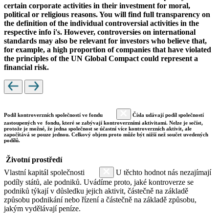
certain corporate activities in their investment for moral,
political or religious reasons. You will find full transparency on
the definition of the individual controversial activities in the
respective info i's. However, controversies on international
standards may also be relevant for investors who believe that,
for example, a high proportion of companies that have violated
the principles of the UN Global Compact could represent a
financial risk.
Podíl kontroverzních společností ve fondu
Čísla udávají podíl společností
zastoupených ve fondu, které se zabývají kontroverzními aktivitami. Nelze je sečíst,
protože je možné, že jedna společnost se účastní více kontroverzních aktivit, ale
započítává se pouze jednou. Celkový objem proto může být nižší než součet uvedených
podílů.
Životní prostředí
Vlastní kapitál společnosti
U těchto hodnot nás nezajímají
podíly států, ale podniků. Uvádíme proto, jaké kontroverze se
podniků týkají v důsledku jejich aktivit, částečně na základě
způsobu podnikání nebo řízení a částečně na základě způsobu,
jakým vydělávají peníze.