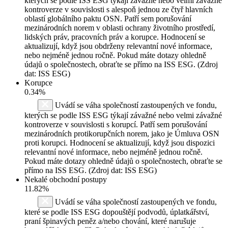
kterých se podle ISS ESG týkají závažné nebo velmi závažné
kontroverze v souvislosti s alespoň jednou ze čtyř hlavních
oblastí globálního paktu OSN. Patří sem porušování
mezinárodních norem v oblasti ochrany životního prostředí,
lidských práv, pracovních práv a korupce. Hodnocení se
aktualizují, když jsou obdrženy relevantní nové informace,
nebo nejméně jednou ročně. Pokud máte dotazy ohledně
údajů o společnostech, obraťte se přímo na ISS ESG. (Zdroj
dat: ISS ESG)
Korupce
0.34%
Uvádí se váha společností zastoupených ve fondu,
kterých se podle ISS ESG týkají závažné nebo velmi závažné
kontroverze v souvislosti s korupcí. Patří sem porušování
mezinárodních protikorupčních norem, jako je Úmluva OSN
proti korupci. Hodnocení se aktualizují, když jsou dispozici
relevantní nové informace, nebo nejméně jednou ročně.
Pokud máte dotazy ohledně údajů o společnostech, obraťte se
přímo na ISS ESG. (Zdroj dat: ISS ESG)
Nekalé obchodní postupy
11.82%
Uvádí se váha společností zastoupených ve fondu,
které se podle ISS ESG dopouštějí podvodů, úplatkářství,
praní špinavých peněz a/nebo chování, které narušuje