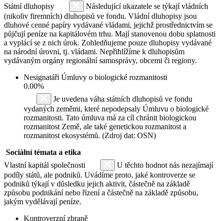
Státní dluhopisy
Následující ukazatele se týkají vládních
(nikoliv firemních) dluhopisů ve fondu. Vládní dluhopisy jsou
dluhové cenné papíry vydávané vládami, jejichž prostřednictvím se
půjčují peníze na kapitálovém trhu. Mají stanovenou dobu splatnosti
a vyplácí se z nich úrok. Zohledňujeme pouze dluhopisy vydávané
na národní úrovni, tj. vládami. Nepřihlížíme k dluhopisům
vydávaným orgány regionální samosprávy, obcemi či regiony.
Nesignatáři Úmluvy o biologické rozmanitosti
0.00%
Je uvedena váha státních dluhopisů ve fondu
vydaných zeměmi, které nepodepsaly Úmluvu o biologické
rozmanitosti. Tato úmluva má za cíl chránit biologickou
rozmanitost Země, ale také genetickou rozmanitost a
rozmanitost ekosystémů. (Zdroj dat: OSN)
Sociální témata a etika
Vlastní kapitál společnosti
U těchto hodnot nás nezajímají
podíly států, ale podniků. Uvádíme proto, jaké kontroverze se
podniků týkají v důsledku jejich aktivit, částečně na základě
způsobu podnikání nebo řízení a částečně na základě způsobu,
jakým vydělávají peníze.
Kontroverzní zbraně