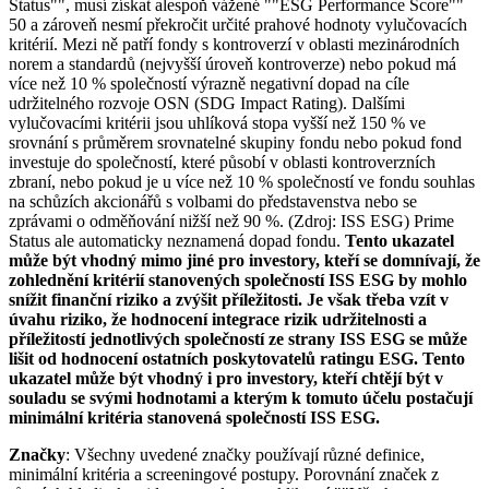
Status"", musí získat alespoň vážené ""ESG Performance Score""
50 a zároveň nesmí překročit určité prahové hodnoty vylučovacích
kritérií. Mezi ně patří fondy s kontroverzí v oblasti mezinárodních
norem a standardů (nejvyšší úroveň kontroverze) nebo pokud má
více než 10 % společností výrazně negativní dopad na cíle
udržitelného rozvoje OSN (SDG Impact Rating). Dalšími
vylučovacími kritérii jsou uhlíková stopa vyšší než 150 % ve
srovnání s průměrem srovnatelné skupiny fondu nebo pokud fond
investuje do společností, které působí v oblasti kontroverzních
zbraní, nebo pokud je u více než 10 % společností ve fondu souhlas
na schůzích akcionářů s volbami do představenstva nebo se
zprávami o odměňování nižší než 90 %. (Zdroj: ISS ESG) Prime
Status ale automaticky neznamená dopad fondu.
Tento ukazatel
může být vhodný mimo jiné pro investory, kteří se domnívají, že
zohlednění kritérií stanovených společností ISS ESG by mohlo
snížit finanční riziko a zvýšit příležitosti. Je však třeba vzít v
úvahu riziko, že hodnocení integrace rizik udržitelnosti a
příležitostí jednotlivých společností ze strany ISS ESG se může
lišit od hodnocení ostatních poskytovatelů ratingu ESG. Tento
ukazatel může být vhodný i pro investory, kteří chtějí být v
souladu se svými hodnotami a kterým k tomuto účelu postačují
minimální kritéria stanovená společností ISS ESG.
Značky
: Všechny uvedené značky používají různé definice,
minimální kritéria a screeningové postupy. Porovnání značek z