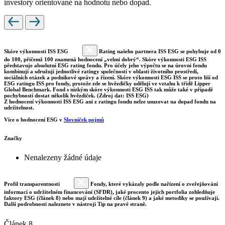
investory orientované na hodnotu nebo dopad.
Skóre výkonnosti ISS ESG
Rating našeho partnera ISS ESG se pohybuje od 0
do 100, přičemž 100 znamená hodnocení „velmi dobrý“. Skóre výkonnosti ESG ISS
představuje absolutní ESG rating fondu. Pro účely jeho výpočtu se na úrovni fondu
kombinují a sdružují jednotlivé ratingy společností v oblasti životního prostředí,
sociálních otázek a podnikové správy a řízení. Skóre výkonnosti ESG ISS se proto liší od
ESG ratingu ISS pro fondy, protože zde se hvězdičky udělují ve vztahu k třídě Lipper
Global Benchmark. Fond s nízkým skóre výkonnosti ESG ISS tak může také v případě
pochybností dostat několik hvězdiček. (Zdroj dat: ISS ESG)
Z hodnocení výkonnosti ISS ESG ani z ratingu fondu nelze usuzovat na dopad fondu na
udržitelnost.
Více o hodnocení ESG v
Slovníček pojmů
Značky
Nenalezeny žádné údaje
Profil transparentnosti
Fondy, které vykázaly podle nařízení o zveřejňování
informací o udržitelném financování (SFDR), jaké procento jejich portfolia zohledňuje
faktory ESG (článek 8) nebo mají udržitelné cíle (článek 9) a jaké metodiky se používají.
Další podrobnosti naleznete v nástroji Tip na pravé straně.
Článek 8