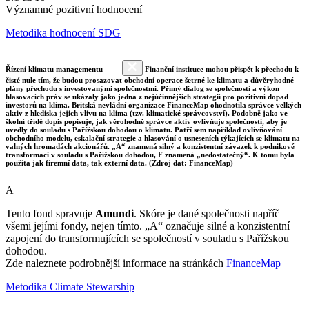
Významné pozitivní hodnocení
Metodika hodnocení SDG
Řízení klimatu managementu
Finanční instituce mohou přispět k přechodu k
čisté nule tím, že budou prosazovat obchodní operace šetrné ke klimatu a důvěryhodné
plány přechodu s investovanými společnostmi. Přímý dialog se společností a výkon
hlasovacích práv se ukázaly jako jedna z nejúčinnějších strategií pro pozitivní dopad
investorů na klima. Britská nevládní organizace FinanceMap ohodnotila správce velkých
aktiv z hlediska jejich vlivu na klima (tzv. klimatické správcovství). Podobně jako ve
školní třídě dopis popisuje, jak věrohodně správce aktiv ovlivňuje společnosti, aby je
uvedly do souladu s Pařížskou dohodou o klimatu. Patří sem například ovlivňování
obchodního modelu, eskalační strategie a hlasování o usneseních týkajících se klimatu na
valných hromadách akcionářů. „A“ znamená silný a konzistentní závazek k podnikové
transformaci v souladu s Pařížskou dohodou, F znamená „nedostatečný“. K tomu byla
použita jak firemní data, tak externí data. (Zdroj dat: FinanceMap)
A
Tento fond spravuje
Amundi
. Skóre je dané společnosti napříč
všemi jejími fondy, nejen tímto. „A“ označuje silné a konzistentní
zapojení do transformujících se společností v souladu s Pařížskou
dohodou.
Zde naleznete podrobnější informace na stránkách
FinanceMap
Metodika Climate Stewarship