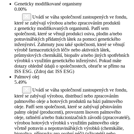
Geneticky modifikované organismy
0.00%
Uvádí se váha společností zastoupených ve fondu,
které se zabývají výrobou a/nebo zpracováním produktů
z geneticky modifikovaných organismů. Patří sem
společnosti, které se věnují produkci osiva, plodin a/nebo
potravinářských přídatných látek za pomoci genetického
inženýrství. Zahrnuty jsou také společnosti, které se věnují
výrobě farmaceutických léčiv nebo aktivních látek,
průmyslových chemikálií, biopaliv a/nebo jiných spotřebních
výrobků s využitím genetického inženýrství. Pokud máte
dotazy ohledně údajů o společnostech, obraťte se přímo na
ISS ESG. (Zdroj dat: ISS ESG)
Palmový olej
5.49%
Uvádí se váha společností zastoupených ve fondu,
které se zabývají výrobou, distribucí nebo zpracováním
palmového oleje a hotových produktů na bázi palmového
oleje. Patří sem společnosti, které se zabývají pěstováním
palmy olejné (producenti), provozem lisoven palmového
oleje, rafinérií a/nebo frakcionizačních závodů (zpracovatelé),
výrobou hotových výrobků s využitím palmového oleje
včetně potravin a nepotravinářských výrobků (chemikálie,
biopaliva, přípravky pro osobní péči) (uživatelé) nebo