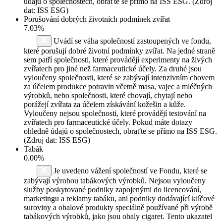
údajů o společnostech, obraťte se přímo na ISS ESG. (Zdroj
dat: ISS ESG)
Porušování dobrých životních podmínek zvířat
7.03%
Uvádí se váha společností zastoupených ve fondu,
které porušují dobré životní podmínky zvířat. Na jedné straně
sem patří společnosti, které provádějí experimenty na živých
zvířatech pro jiné než farmaceutické účely. Za druhé jsou
vyloučeny společnosti, které se zabývají intenzivním chovem
za účelem produkce potravin včetně masa, vajec a mléčných
výrobků, nebo společnosti, které chovají, chytají nebo
porážejí zvířata za účelem získávání kožešin a kůže.
Vyloučeny nejsou společnosti, které provádějí testování na
zvířatech pro farmaceutické účely. Pokud máte dotazy
ohledně údajů o společnostech, obraťte se přímo na ISS ESG.
(Zdroj dat: ISS ESG)
Tabák
0.00%
Je uvedeno vážení společností ve Fondu, které se
zabývají výrobou tabákových výrobků. Nejsou vyloučeny
služby poskytované podniky zapojenými do licencování,
marketingu a reklamy tabáku, ani podniky dodávající klíčové
suroviny a obalové produkty speciálně používané při výrobě
tabákových výrobků, jako jsou obaly cigaret. Tento ukazatel