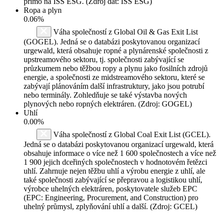
přímo na ISS ESG. (Zdroj dat: ISS ESG)
Ropa a plyn
0.06%
Váha společností z Global Oil & Gas Exit List
(GOGEL). Jedná se o databázi poskytovanou organizací
urgewald, která obsahuje ropné a plynárenské společnosti z
upstreamového sektoru, tj. společnosti zabývající se
průzkumem nebo těžbou ropy a plynu jako fosilních zdrojů
energie, a společnosti ze midstreamového sektoru, které se
zabývají plánováním další infrastruktury, jako jsou potrubí
nebo terminály. Zohledňuje se také výstavba nových
plynových nebo ropných elektráren. (Zdroj: GOGEL)
Uhlí
0.00%
Váha společností z Global Coal Exit List (GCEL).
Jedná se o databázi poskytovanou organizací urgewald, která
obsahuje informace o více než 1 600 společnostech a více než
1 900 jejich dceřiných společnostech v hodnotovém řetězci
uhlí. Zahrnuje nejen těžbu uhlí a výrobu energie z uhlí, ale
také společnosti zabývající se přepravou a logistikou uhlí,
výrobce uhelných elektráren, poskytovatele služeb EPC
(EPC: Engineering, Procurement, and Construction) pro
uhelný průmysl, zplyňování uhlí a další. (Zdroj: GCEL)