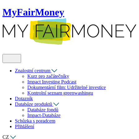
MyFairMoney
Znalostní centrum
Kurz pro začátečníky
Impact Investing Podcast
Dokumentární film: Udržitelné investice
Kontrolní seznam greenwashingu
Dotazník
Databáze produktů
Databáze fondů
Impact-Databáze
Schůzka s poradcem
Přihlášení
CZ