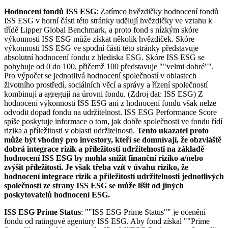
Hodnocení fondů ISS ESG
: Zatímco hvězdičky hodnocení fondů
ISS ESG v horní části této stránky udělují hvězdičky ve vztahu k
třídě Lipper Global Benchmark, a proto fond s nízkým skóre
výkonnosti ISS ESG může získat několik hvězdiček. Skóre
výkonnosti ISS ESG ve spodní části této stránky představuje
absolutní hodnocení fondu z hlediska ESG. Skóre ISS ESG se
pohybuje od 0 do 100, přičemž 100 představuje ""velmi dobré"".
Pro výpočet se jednotlivá hodnocení společností v oblastech
životního prostředí, sociálních věcí a správy a řízení společností
kombinují a agregují na úrovni fondu. (Zdroj dat: ISS ESG) Z
hodnocení výkonnosti ISS ESG ani z hodnocení fondu však nelze
odvodit dopad fondu na udržitelnost. ISS ESG Performance Score
spíše poskytuje informace o tom, jak dobře společnosti ve fondu řídí
rizika a příležitosti v oblasti udržitelnosti.
Tento ukazatel proto
může být vhodný pro investory, kteří se domnívají, že obzvláště
dobrá integrace rizik a příležitostí udržitelnosti na základě
hodnocení ISS ESG by mohla snížit finanční riziko a/nebo
zvýšit příležitosti. Je však třeba vzít v úvahu riziko, že
hodnocení integrace rizik a příležitostí udržitelnosti jednotlivých
společností ze strany ISS ESG se může lišit od jiných
poskytovatelů hodnocení ESG.
ISS ESG Prime Status
: ""ISS ESG Prime Status"" je ocenění
fondu od ratingové agentury ISS ESG. Aby fond získal ""Prime