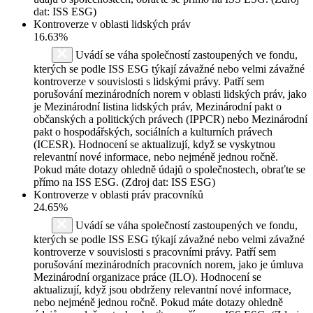
dat: ISS ESG)
Kontroverze v oblasti lidských práv
16.63%
Uvádí se váha společností zastoupených ve fondu,
kterých se podle ISS ESG týkají závažné nebo velmi závažné
kontroverze v souvislosti s lidskými právy. Patří sem
porušování mezinárodních norem v oblasti lidských práv, jako
je Mezinárodní listina lidských práv, Mezinárodní pakt o
občanských a politických právech (IPPCR) nebo Mezinárodní
pakt o hospodářských, sociálních a kulturních právech
(ICESR). Hodnocení se aktualizují, když se vyskytnou
relevantní nové informace, nebo nejméně jednou ročně.
Pokud máte dotazy ohledně údajů o společnostech, obraťte se
přímo na ISS ESG. (Zdroj dat: ISS ESG)
Kontroverze v oblasti práv pracovníků
24.65%
Uvádí se váha společností zastoupených ve fondu,
kterých se podle ISS ESG týkají závažné nebo velmi závažné
kontroverze v souvislosti s pracovními právy. Patří sem
porušování mezinárodních pracovních norem, jako je úmluva
Mezinárodní organizace práce (ILO). Hodnocení se
aktualizují, když jsou obdrženy relevantní nové informace,
nebo nejméně jednou ročně. Pokud máte dotazy ohledně