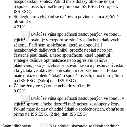
hospodářskou soutěž. Pokud máte dotazy ohledně údajů
o společnostech, obraťte se přímo na ISS ESG. (Zdroj dat:
ISS ESG)
Strategie pro vyhýbání se daňovým povinnostem a zjištěné
přestupky
4.21%
Uvádí se váha společností zastoupených ve fondu,
jejichž chování je v rozporu se záměry a duchem daňových
zákonů. Patří sem společnosti, které se dopouštějí
nezákonných daňových úniků, protože neplatí nebo jen
částečně platí daně, a/nebo společnosti, které uplatňují
strategie daňové optimalizace nebo agresivní daňové
plánování, jako je účelové snižování zisku a přesouvání zisku,
i když takové aktivity nepřesahují meze zákonnosti. Pokud
máte dotazy ohledně údajů o společnostech, obraťte se přímo
na ISS ESG. (Zdroj dat: ISS ESG)
Žádné ženy ve výkonné nebo dozorčí radě
0.02%
Uvádí se váha společností zastoupených ve fondu, v
jejichž správní a/nebo dozorčí radě nejsou zastoupeny ženy.
Pokud máte dotazy ohledně údajů o společnostech, obraťte se
přímo na ISS ESG. (Zdroj dat: ISS ESG)
Státní dluhopisy
Následující ukazatele se týkají vládních