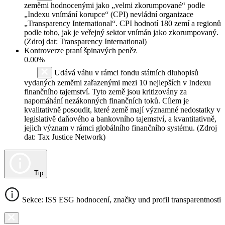
zeměmi hodnocenými jako „velmi zkorumpované“ podle
„Indexu vnímání korupce“ (CPI) nevládní organizace
„Transparency International“. CPI hodnotí 180 zemí a regionů
podle toho, jak je veřejný sektor vnímán jako zkorumpovaný.
(Zdroj dat: Transparency International)
Kontroverze praní špinavých peněz
0.00%
Udává váhu v rámci fondu státních dluhopisů
vydaných zeměmi zařazenými mezi 10 nejlepších v Indexu
finančního tajemství. Tyto země jsou kritizovány za
napomáhání nezákonných finančních toků. Cílem je
kvalitativně posoudit, které země mají významné nedostatky v
legislativě daňového a bankovního tajemství, a kvantitativně,
jejich význam v rámci globálního finančního systému. (Zdroj
dat: Tax Justice Network)
Tip
Sekce: ISS ESG hodnocení, značky und profil transparentnosti