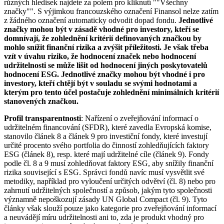
různých hledisek najdete za polem pro kliknutí ""Všechny
značky"". S výjimkou francouzského označení Finansol nelze zatím
z žádného označení automaticky odvodit dopad fondu.
Jednotlivé
značky mohou být v zásadě vhodné pro investory, kteří se
domnívají, že zohlednění kritérií definovaných značkou by
mohlo snížit finanční rizika a zvýšit příležitosti. Je však třeba
vzít v úvahu riziko, že hodnocení značek nebo hodnocení
udržitelnosti se může lišit od hodnocení jiných poskytovatelů
hodnocení ESG. Jednotlivé značky mohou být vhodné i pro
investory, kteří chtějí být v souladu se svými hodnotami a
kterým pro tento účel postačuje zohlednění minimálních kritérií
stanovených značkou.
Profil transparentnosti
: Nařízení o zveřejňování informací o
udržitelném financování (SFDR), které zavedla Evropská komise,
stanovilo článek 8 a článek 9 pro investiční fondy, které investují
určité procento svého portfolia do činností zohledňujících faktory
ESG (článek 8), resp. které mají udržitelné cíle (článek 9). Fondy
podle čl. 8 a 9 musí zohledňovat faktory ESG, aby snížily finanční
rizika související s ESG. Správci fondů navíc musí vysvětlit své
metodiky, například pro vyloučení určitých odvětví (čl. 8) nebo pro
zahrnutí udržitelných společností a způsob, jakým tyto společnosti
významně nepoškozují zásady UN Global Compact (čl. 9). Tyto
články však slouží pouze jako kategorie pro zveřejňování informací
a neuvádějí míru udržitelnosti ani to, zda je produkt vhodný pro