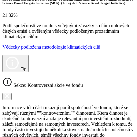
Science Based Targets Initiative (SBTi). (Zdroj dat: Science Based Target Initiative)
21.32%
Podíl společností ve fondu s veřejnými závazky k cílům nulových
čistých emisí a ověřeným vědecky podloženým prozatímním
klimatickým cílům.
Vědecky podložená metodologie klimatických cílů
Tip
Sekce: Kontroverzní akcie ve fondu
Informace v této části ukazují podíl společností ve fondu, které se
zabývají různými ""kontroverzními"" činnostmi. Která činnost je
skutečně kontroverzní a zda je relevantní pro investiční rozhodnutí,
záleží samozřejmě na samotných investorech. Vzhledem k tomu, že
fondy často investují do několika stovek nadnárodních společností v
různých odvětvích, téměř všechny fondy investují do