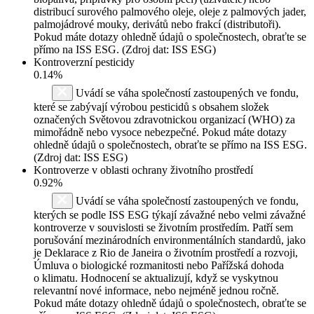
distribucí surového palmového oleje, oleje z palmových jader,
palmojádrové mouky, derivátů nebo frakcí (distributoři).
Pokud máte dotazy ohledně údajů o společnostech, obraťte se
přímo na ISS ESG. (Zdroj dat: ISS ESG)
Kontroverzní pesticidy
0.14%
Uvádí se váha společností zastoupených ve fondu,
které se zabývají výrobou pesticidů s obsahem složek
označených Světovou zdravotnickou organizací (WHO) za
mimořádně nebo vysoce nebezpečné. Pokud máte dotazy
ohledně údajů o společnostech, obraťte se přímo na ISS ESG.
(Zdroj dat: ISS ESG)
Kontroverze v oblasti ochrany životního prostředí
0.92%
Uvádí se váha společností zastoupených ve fondu,
kterých se podle ISS ESG týkají závažné nebo velmi závažné
kontroverze v souvislosti se životním prostředím. Patří sem
porušování mezinárodních environmentálních standardů, jako
je Deklarace z Rio de Janeira o životním prostředí a rozvoji,
Úmluva o biologické rozmanitosti nebo Pařížská dohoda
o klimatu. Hodnocení se aktualizují, když se vyskytnou
relevantní nové informace, nebo nejméně jednou ročně.
Pokud máte dotazy ohledně údajů o společnostech, obraťte se