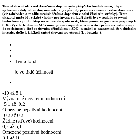
Toto však není ukazatel skutečného dopadu nebo příspěvku fondu k tomu, aby se
společnosti staly udržitelnějšími nebo aby způsobily pozitivní změnu v reálné ekonomice
(viz také video o rozdílu mezi sladěním a dopadem v dolní části této stránky). Tento
ukazatel může být zvláště vhodný pro investory, kteří chtějí být v souladu se svými
hodnotami a proto chtějí investovat do společností, které průměrně pozitivně přispívají k
SDG. Vysoké hodnocení SDG může pomoci zajistit, že se investice průměrně uskutečňují
do společností s čistě pozitivním příspěvkem k SDG; nicméně to neznamená, že v důsledku
investice došlo k jakékoli změně chování společnosti (k „dopadu“).
Tento fond
je ve třídě účinnosti
-10 až 5.1
Významné negativní hodnocení
-5,1 až -0,2
Omezené negativní hodnocení
-0,2 až 0,2
Žádné (síťové) hodnocení
0,2 až 5,1
Omezené pozitivní hodnocení
5.1 až 10