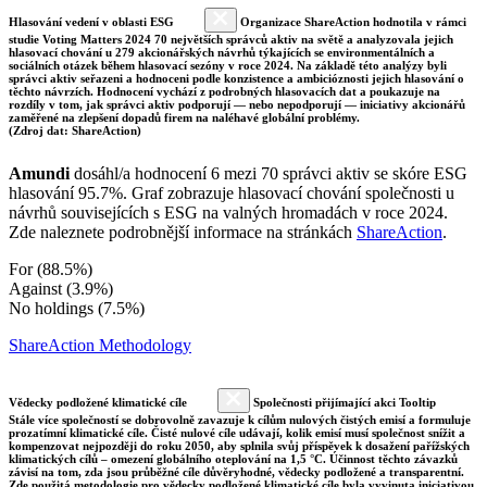
Hlasování vedení v oblasti ESG
Organizace ShareAction hodnotila v rámci
studie Voting Matters 2024 70 největších správců aktiv na světě a analyzovala jejich
hlasovací chování u 279 akcionářských návrhů týkajících se environmentálních a
sociálních otázek během hlasovací sezóny v roce 2024. Na základě této analýzy byli
správci aktiv seřazeni a hodnoceni podle konzistence a ambicióznosti jejich hlasování o
těchto návrzích. Hodnocení vychází z podrobných hlasovacích dat a poukazuje na
rozdíly v tom, jak správci aktiv podporují — nebo nepodporují — iniciativy akcionářů
zaměřené na zlepšení dopadů firem na naléhavé globální problémy.
(Zdroj dat: ShareAction)
Amundi
dosáhl/a hodnocení 6 mezi 70 správci aktiv se skóre ESG
hlasování 95.7%. Graf zobrazuje hlasovací chování společnosti u
návrhů souvisejících s ESG na valných hromadách v roce 2024.
Zde naleznete podrobnější informace na stránkách
ShareAction
.
For (88.5%)
Against (3.9%)
No holdings (7.5%)
ShareAction Methodology
Vědecky podložené klimatické cíle
Společnosti přijímající akci Tooltip
Stále více společností se dobrovolně zavazuje k cílům nulových čistých emisí a formuluje
prozatímní klimatické cíle. Čisté nulové cíle udávají, kolik emisí musí společnost snížit a
kompenzovat nejpozději do roku 2050, aby splnila svůj příspěvek k dosažení pařížských
klimatických cílů – omezení globálního oteplování na 1,5 °C. Účinnost těchto závazků
závisí na tom, zda jsou průběžné cíle důvěryhodné, vědecky podložené a transparentní.
Zde použitá metodologie pro vědecky podložené klimatické cíle byla vyvinuta iniciativou