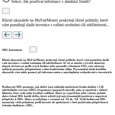
Sekce: Jak používat informace v databázi fondů?
Různé ukazatele na MyFairMoney poskytují různé pohledy, které
vám pomáhají sladit investice s vašimi osobními cíli udržitelnosti...
SDG Assessment
Různé ukazatele na MyFairMoney poskytují různé pohledy, které vám pomohou sladit
vaše investice s vašimi osobními cíli udržitelnosti. Ať už se snažíte vytvořit skutečný
dopad, investovat podle svých hodnot nebo posoudit výkonnost ESG, tato nástroje
nabízejí poznatky přizpůsobené vašim konkrétním cílům. Porozumění účelu každého
ukazatele vám může pomoci při informovaném a smysluplném rozhodování o investicích.
Hodnocení SDG posuzuje, jak dobře jsou základní společnosti fondu sladěny s Cíli
udržitelného rozvoje (SDG) Organizace spojených národů, jako je opatření v oblasti
klimatu, čistá voda nebo kvalitní vzdělání. Skóre je vypočítáno jako vážený průměr
skóre řešení SDG každé držby, které odráží její nejvýznamnější pozitivní a negativní
příspěvky k SDG. Skóre se pohybuje v rozmezí od -10 do +10. Vyšší hodnocení SDG
naznačuje větší průměrný podíl investic do společností s čistě pozitivním příspěvkem k
řešením sladěným s SDG.