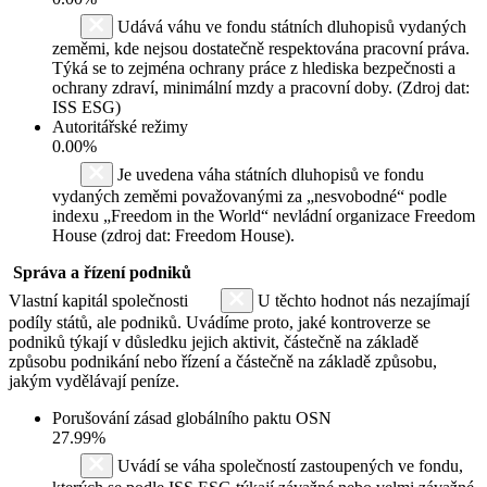
Udává váhu ve fondu státních dluhopisů vydaných
zeměmi, kde nejsou dostatečně respektována pracovní práva.
Týká se to zejména ochrany práce z hlediska bezpečnosti a
ochrany zdraví, minimální mzdy a pracovní doby. (Zdroj dat:
ISS ESG)
Autoritářské režimy
0.00%
Je uvedena váha státních dluhopisů ve fondu
vydaných zeměmi považovanými za „nesvobodné“ podle
indexu „Freedom in the World“ nevládní organizace Freedom
House (zdroj dat: Freedom House).
Správa a řízení podniků
Vlastní kapitál společnosti
U těchto hodnot nás nezajímají
podíly států, ale podniků. Uvádíme proto, jaké kontroverze se
podniků týkají v důsledku jejich aktivit, částečně na základě
způsobu podnikání nebo řízení a částečně na základě způsobu,
jakým vydělávají peníze.
Porušování zásad globálního paktu OSN
27.99%
Uvádí se váha společností zastoupených ve fondu,