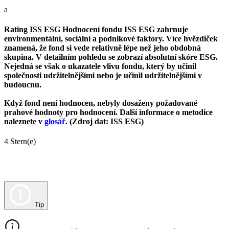
a
Rating ISS ESG
Hodnocení fondu ISS ESG zahrnuje
environmentální, sociální a podnikové faktory. Více hvězdiček
znamená, že fond si vede relativně lépe než jeho obdobná
skupina. V detailním pohledu se zobrazí absolutní skóre ESG.
Nejedná se však o ukazatele vlivu fondu, který by učinil
společnosti udržitelnějšími nebo je učinil udržitelnějšími v
budoucnu.
Když fond není hodnocen, nebyly dosaženy požadované
prahové hodnoty pro hodnocení. Další informace o metodice
naleznete v
glosář
. (Zdroj dat: ISS ESG)
4 Stern(e)
Tip