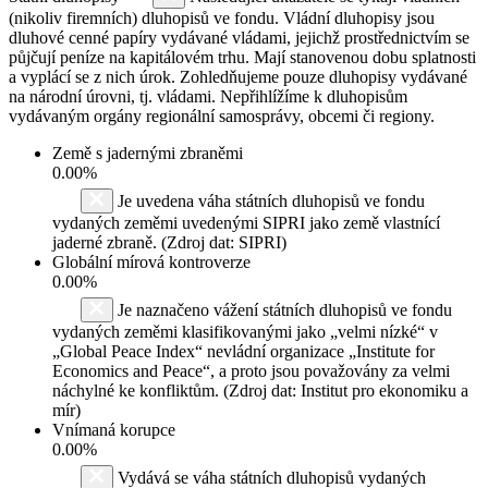
(nikoliv firemních) dluhopisů ve fondu. Vládní dluhopisy jsou
dluhové cenné papíry vydávané vládami, jejichž prostřednictvím se
půjčují peníze na kapitálovém trhu. Mají stanovenou dobu splatnosti
a vyplácí se z nich úrok. Zohledňujeme pouze dluhopisy vydávané
na národní úrovni, tj. vládami. Nepřihlížíme k dluhopisům
vydávaným orgány regionální samosprávy, obcemi či regiony.
Země s jadernými zbraněmi
0.00%
Je uvedena váha státních dluhopisů ve fondu
vydaných zeměmi uvedenými SIPRI jako země vlastnící
jaderné zbraně. (Zdroj dat: SIPRI)
Globální mírová kontroverze
0.00%
Je naznačeno vážení státních dluhopisů ve fondu
vydaných zeměmi klasifikovanými jako „velmi nízké“ v
„Global Peace Index“ nevládní organizace „Institute for
Economics and Peace“, a proto jsou považovány za velmi
náchylné ke konfliktům. (Zdroj dat: Institut pro ekonomiku a
mír)
Vnímaná korupce
0.00%
Vydává se váha státních dluhopisů vydaných