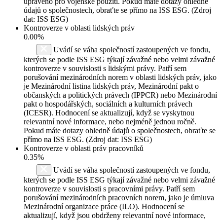
upraveno pro vojenské použití. Pokud máte dotazy ohledně
údajů o společnostech, obraťte se přímo na ISS ESG. (Zdroj
dat: ISS ESG)
Kontroverze v oblasti lidských práv
0.00%
Uvádí se váha společností zastoupených ve fondu,
kterých se podle ISS ESG týkají závažné nebo velmi závažné
kontroverze v souvislosti s lidskými právy. Patří sem
porušování mezinárodních norem v oblasti lidských práv, jako
je Mezinárodní listina lidských práv, Mezinárodní pakt o
občanských a politických právech (IPPCR) nebo Mezinárodní
pakt o hospodářských, sociálních a kulturních právech
(ICESR). Hodnocení se aktualizují, když se vyskytnou
relevantní nové informace, nebo nejméně jednou ročně.
Pokud máte dotazy ohledně údajů o společnostech, obraťte se
přímo na ISS ESG. (Zdroj dat: ISS ESG)
Kontroverze v oblasti práv pracovníků
0.35%
Uvádí se váha společností zastoupených ve fondu,
kterých se podle ISS ESG týkají závažné nebo velmi závažné
kontroverze v souvislosti s pracovními právy. Patří sem
porušování mezinárodních pracovních norem, jako je úmluva
Mezinárodní organizace práce (ILO). Hodnocení se
aktualizují, když jsou obdrženy relevantní nové informace,