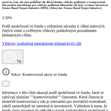
závisí na tom, zda jsou průběžné cíle důvěryhodné, vědecky podložené a transparentní.
Zde použitá metodologie pro vědecky podložené klimatické cíle byla vyvinuta iniciativou
Science Based Targets Initiative (SBTi). (Zdroj dat: Science Based Target Initiative)
2.50%
Podíl společností ve fondu s veřejnými závazky k cílům nulových
čistých emisí a ověřeným vědecky podloženým prozatímním
klimatickým cílům.
Vědecky podložená metodologie klimatických cílů
Tip
Sekce: Kontroverzní akcie ve fondu
Informace v této části ukazují podíl společností ve fondu, které se
zabývají různými ""kontroverzními"" činnostmi. Která činnost je
skutečně kontroverzní a zda je relevantní pro investiční rozhodnutí,
záleží samozřejmě na samotných investorech. Vzhledem k tomu, že
fondy často investují do několika stovek nadnárodních společností v