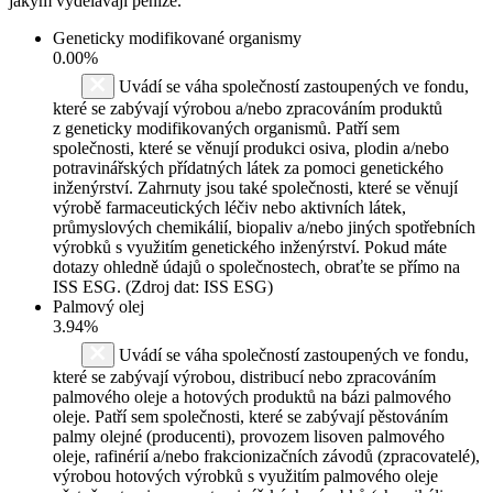
jakým vydělávají peníze.
Geneticky modifikované organismy
0.00%
Uvádí se váha společností zastoupených ve fondu,
které se zabývají výrobou a/nebo zpracováním produktů
z geneticky modifikovaných organismů. Patří sem
společnosti, které se věnují produkci osiva, plodin a/nebo
potravinářských přídatných látek za pomoci genetického
inženýrství. Zahrnuty jsou také společnosti, které se věnují
výrobě farmaceutických léčiv nebo aktivních látek,
průmyslových chemikálií, biopaliv a/nebo jiných spotřebních
výrobků s využitím genetického inženýrství. Pokud máte
dotazy ohledně údajů o společnostech, obraťte se přímo na
ISS ESG. (Zdroj dat: ISS ESG)
Palmový olej
3.94%
Uvádí se váha společností zastoupených ve fondu,
které se zabývají výrobou, distribucí nebo zpracováním
palmového oleje a hotových produktů na bázi palmového
oleje. Patří sem společnosti, které se zabývají pěstováním
palmy olejné (producenti), provozem lisoven palmového
oleje, rafinérií a/nebo frakcionizačních závodů (zpracovatelé),
výrobou hotových výrobků s využitím palmového oleje