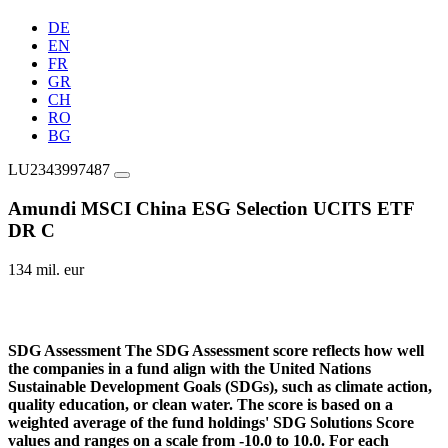
DE
EN
FR
GR
CH
RO
BG
LU2343997487
Amundi MSCI China ESG Selection UCITS ETF
DR C
134 mil. eur
SDG Assessment
The SDG Assessment score reflects how well
the companies in a fund align with the United Nations
Sustainable Development Goals (SDGs), such as climate action,
quality education, or clean water. The score is based on a
weighted average of the fund holdings' SDG Solutions Score
values and ranges on a scale from -10.0 to 10.0. For each