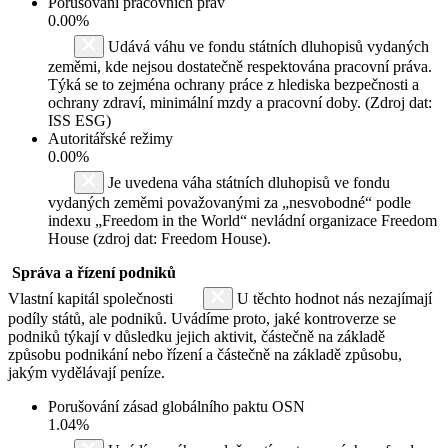
Porušování pracovních práv
0.00%
Udává váhu ve fondu státních dluhopisů vydaných
zeměmi, kde nejsou dostatečně respektována pracovní práva.
Týká se to zejména ochrany práce z hlediska bezpečnosti a
ochrany zdraví, minimální mzdy a pracovní doby. (Zdroj dat:
ISS ESG)
Autoritářské režimy
0.00%
Je uvedena váha státních dluhopisů ve fondu
vydaných zeměmi považovanými za „nesvobodné“ podle
indexu „Freedom in the World“ nevládní organizace Freedom
House (zdroj dat: Freedom House).
Správa a řízení podniků
Vlastní kapitál společnosti
U těchto hodnot nás nezajímají
podíly států, ale podniků. Uvádíme proto, jaké kontroverze se
podniků týkají v důsledku jejich aktivit, částečně na základě
způsobu podnikání nebo řízení a částečně na základě způsobu,
jakým vydělávají peníze.
Porušování zásad globálního paktu OSN
1.04%