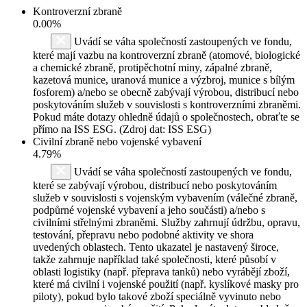
Kontroverzní zbraně
0.00%
Uvádí se váha společností zastoupených ve fondu,
které mají vazbu na kontroverzní zbraně (atomové, biologické
a chemické zbraně, protipěchotní miny, zápalné zbraně,
kazetová munice, uranová munice a výzbroj, munice s bílým
fosforem) a/nebo se obecně zabývají výrobou, distribucí nebo
poskytováním služeb v souvislosti s kontroverzními zbraněmi.
Pokud máte dotazy ohledně údajů o společnostech, obraťte se
přímo na ISS ESG. (Zdroj dat: ISS ESG)
Civilní zbraně nebo vojenské vybavení
4.79%
Uvádí se váha společností zastoupených ve fondu,
které se zabývají výrobou, distribucí nebo poskytováním
služeb v souvislosti s vojenským vybavením (válečné zbraně,
podpůrné vojenské vybavení a jeho součásti) a/nebo s
civilními střelnými zbraněmi. Služby zahrnují údržbu, opravu,
testování, přepravu nebo podobné aktivity ve shora
uvedených oblastech. Tento ukazatel je nastavený široce,
takže zahrnuje například také společnosti, které působí v
oblasti logistiky (např. přeprava tanků) nebo vyrábějí zboží,
které má civilní i vojenské použití (např. kyslíkové masky pro
piloty), pokud bylo takové zboží speciálně vyvinuto nebo