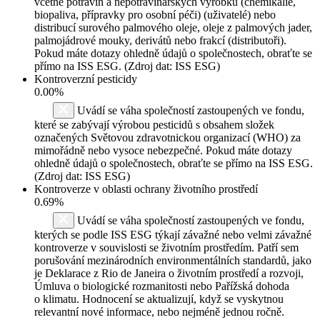
včetně potravin a nepotravinářských výrobků (chemikálie,
biopaliva, přípravky pro osobní péči) (uživatelé) nebo
distribucí surového palmového oleje, oleje z palmových jader,
palmojádrové mouky, derivátů nebo frakcí (distributoři).
Pokud máte dotazy ohledně údajů o společnostech, obraťte se
přímo na ISS ESG. (Zdroj dat: ISS ESG)
Kontroverzní pesticidy
0.00%
Uvádí se váha společností zastoupených ve fondu,
které se zabývají výrobou pesticidů s obsahem složek
označených Světovou zdravotnickou organizací (WHO) za
mimořádně nebo vysoce nebezpečné. Pokud máte dotazy
ohledně údajů o společnostech, obraťte se přímo na ISS ESG.
(Zdroj dat: ISS ESG)
Kontroverze v oblasti ochrany životního prostředí
0.69%
Uvádí se váha společností zastoupených ve fondu,
kterých se podle ISS ESG týkají závažné nebo velmi závažné
kontroverze v souvislosti se životním prostředím. Patří sem
porušování mezinárodních environmentálních standardů, jako
je Deklarace z Rio de Janeira o životním prostředí a rozvoji,
Úmluva o biologické rozmanitosti nebo Pařížská dohoda
o klimatu. Hodnocení se aktualizují, když se vyskytnou
relevantní nové informace, nebo nejméně jednou ročně.