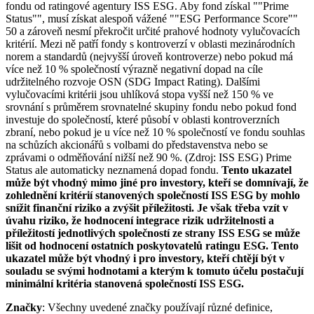
fondu od ratingové agentury ISS ESG. Aby fond získal ""Prime
Status"", musí získat alespoň vážené ""ESG Performance Score""
50 a zároveň nesmí překročit určité prahové hodnoty vylučovacích
kritérií. Mezi ně patří fondy s kontroverzí v oblasti mezinárodních
norem a standardů (nejvyšší úroveň kontroverze) nebo pokud má
více než 10 % společností výrazně negativní dopad na cíle
udržitelného rozvoje OSN (SDG Impact Rating). Dalšími
vylučovacími kritérii jsou uhlíková stopa vyšší než 150 % ve
srovnání s průměrem srovnatelné skupiny fondu nebo pokud fond
investuje do společností, které působí v oblasti kontroverzních
zbraní, nebo pokud je u více než 10 % společností ve fondu souhlas
na schůzích akcionářů s volbami do představenstva nebo se
zprávami o odměňování nižší než 90 %. (Zdroj: ISS ESG) Prime
Status ale automaticky neznamená dopad fondu.
Tento ukazatel
může být vhodný mimo jiné pro investory, kteří se domnívají, že
zohlednění kritérií stanovených společností ISS ESG by mohlo
snížit finanční riziko a zvýšit příležitosti. Je však třeba vzít v
úvahu riziko, že hodnocení integrace rizik udržitelnosti a
příležitostí jednotlivých společností ze strany ISS ESG se může
lišit od hodnocení ostatních poskytovatelů ratingu ESG. Tento
ukazatel může být vhodný i pro investory, kteří chtějí být v
souladu se svými hodnotami a kterým k tomuto účelu postačují
minimální kritéria stanovená společností ISS ESG.
Značky
: Všechny uvedené značky používají různé definice,