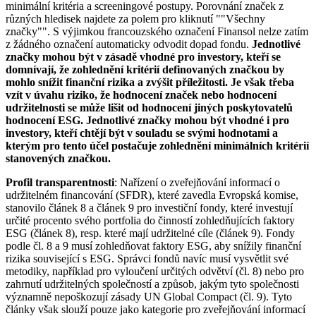
minimální kritéria a screeningové postupy. Porovnání značek z
různých hledisek najdete za polem pro kliknutí ""Všechny
značky"". S výjimkou francouzského označení Finansol nelze zatím
z žádného označení automaticky odvodit dopad fondu.
Jednotlivé
značky mohou být v zásadě vhodné pro investory, kteří se
domnívají, že zohlednění kritérií definovaných značkou by
mohlo snížit finanční rizika a zvýšit příležitosti. Je však třeba
vzít v úvahu riziko, že hodnocení značek nebo hodnocení
udržitelnosti se může lišit od hodnocení jiných poskytovatelů
hodnocení ESG. Jednotlivé značky mohou být vhodné i pro
investory, kteří chtějí být v souladu se svými hodnotami a
kterým pro tento účel postačuje zohlednění minimálních kritérií
stanovených značkou.
Profil transparentnosti
: Nařízení o zveřejňování informací o
udržitelném financování (SFDR), které zavedla Evropská komise,
stanovilo článek 8 a článek 9 pro investiční fondy, které investují
určité procento svého portfolia do činností zohledňujících faktory
ESG (článek 8), resp. které mají udržitelné cíle (článek 9). Fondy
podle čl. 8 a 9 musí zohledňovat faktory ESG, aby snížily finanční
rizika související s ESG. Správci fondů navíc musí vysvětlit své
metodiky, například pro vyloučení určitých odvětví (čl. 8) nebo pro
zahrnutí udržitelných společností a způsob, jakým tyto společnosti
významně nepoškozují zásady UN Global Compact (čl. 9). Tyto
články však slouží pouze jako kategorie pro zveřejňování informací