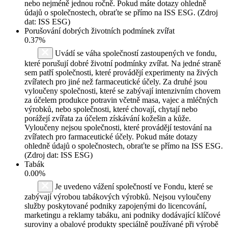
nebo nejméně jednou ročně. Pokud máte dotazy ohledně
údajů o společnostech, obraťte se přímo na ISS ESG. (Zdroj
dat: ISS ESG)
Porušování dobrých životních podmínek zvířat
0.37%
Uvádí se váha společností zastoupených ve fondu,
které porušují dobré životní podmínky zvířat. Na jedné straně
sem patří společnosti, které provádějí experimenty na živých
zvířatech pro jiné než farmaceutické účely. Za druhé jsou
vyloučeny společnosti, které se zabývají intenzivním chovem
za účelem produkce potravin včetně masa, vajec a mléčných
výrobků, nebo společnosti, které chovají, chytají nebo
porážejí zvířata za účelem získávání kožešin a kůže.
Vyloučeny nejsou společnosti, které provádějí testování na
zvířatech pro farmaceutické účely. Pokud máte dotazy
ohledně údajů o společnostech, obraťte se přímo na ISS ESG.
(Zdroj dat: ISS ESG)
Tabák
0.00%
Je uvedeno vážení společností ve Fondu, které se
zabývají výrobou tabákových výrobků. Nejsou vyloučeny
služby poskytované podniky zapojenými do licencování,
marketingu a reklamy tabáku, ani podniky dodávající klíčové
suroviny a obalové produkty speciálně používané při výrobě