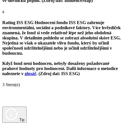
ve slovníčku pojmů. (Zdroj dat: InfluenceMap)
a
Rating ISS ESG
Hodnocení fondu ISS ESG zahrnuje
environmentální, sociální a podnikové faktory. Více hvězdiček
znamená, že fond si vede relativně lépe než jeho obdobná
skupina. V detailním pohledu se zobrazí absolutní skóre ESG.
Nejedná se však o ukazatele vlivu fondu, který by učinil
společnosti udržitelnějšími nebo je učinil udržitelnějšími v
budoucnu.
Když fond není hodnocen, nebyly dosaženy požadované
prahové hodnoty pro hodnocení. Další informace o metodice
naleznete v
glosář
. (Zdroj dat: ISS ESG)
3 Stern(e)
Tip