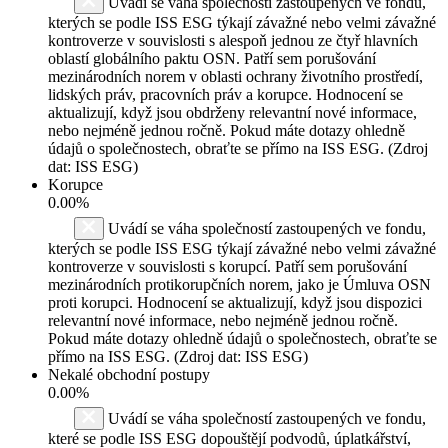
Uvádí se váha společností zastoupených ve fondu,
kterých se podle ISS ESG týkají závažné nebo velmi závažné
kontroverze v souvislosti s alespoň jednou ze čtyř hlavních
oblastí globálního paktu OSN. Patří sem porušování
mezinárodních norem v oblasti ochrany životního prostředí,
lidských práv, pracovních práv a korupce. Hodnocení se
aktualizují, když jsou obdrženy relevantní nové informace,
nebo nejméně jednou ročně. Pokud máte dotazy ohledně
údajů o společnostech, obraťte se přímo na ISS ESG. (Zdroj
dat: ISS ESG)
Korupce
0.00%
Uvádí se váha společností zastoupených ve fondu,
kterých se podle ISS ESG týkají závažné nebo velmi závažné
kontroverze v souvislosti s korupcí. Patří sem porušování
mezinárodních protikorupčních norem, jako je Úmluva OSN
proti korupci. Hodnocení se aktualizují, když jsou dispozici
relevantní nové informace, nebo nejméně jednou ročně.
Pokud máte dotazy ohledně údajů o společnostech, obraťte se
přímo na ISS ESG. (Zdroj dat: ISS ESG)
Nekalé obchodní postupy
0.00%
Uvádí se váha společností zastoupených ve fondu,
které se podle ISS ESG dopouštějí podvodů, úplatkářství,