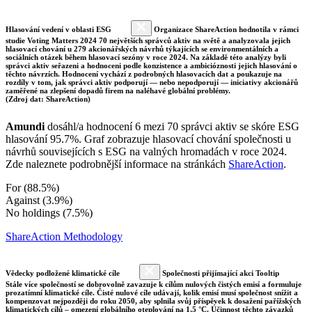
Hlasování vedení v oblasti ESG
Organizace ShareAction hodnotila v rámci
studie Voting Matters 2024 70 největších správců aktiv na světě a analyzovala jejich
hlasovací chování u 279 akcionářských návrhů týkajících se environmentálních a
sociálních otázek během hlasovací sezóny v roce 2024. Na základě této analýzy byli
správci aktiv seřazeni a hodnoceni podle konzistence a ambicióznosti jejich hlasování o
těchto návrzích. Hodnocení vychází z podrobných hlasovacích dat a poukazuje na
rozdíly v tom, jak správci aktiv podporují — nebo nepodporují — iniciativy akcionářů
zaměřené na zlepšení dopadů firem na naléhavé globální problémy.
(Zdroj dat: ShareAction)
Amundi
dosáhl/a hodnocení 6 mezi 70 správci aktiv se skóre ESG
hlasování 95.7%. Graf zobrazuje hlasovací chování společnosti u
návrhů souvisejících s ESG na valných hromadách v roce 2024.
Zde naleznete podrobnější informace na stránkách
ShareAction
.
For (88.5%)
Against (3.9%)
No holdings (7.5%)
ShareAction Methodology
Vědecky podložené klimatické cíle
Společnosti přijímající akci Tooltip
Stále více společností se dobrovolně zavazuje k cílům nulových čistých emisí a formuluje
prozatímní klimatické cíle. Čisté nulové cíle udávají, kolik emisí musí společnost snížit a
kompenzovat nejpozději do roku 2050, aby splnila svůj příspěvek k dosažení pařížských
klimatických cílů – omezení globálního oteplování na 1,5 °C. Účinnost těchto závazků