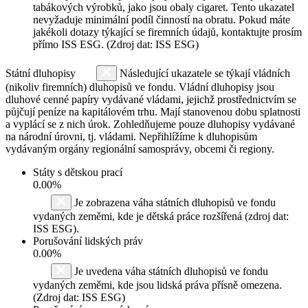
tabákových výrobků, jako jsou obaly cigaret. Tento ukazatel
nevyžaduje minimální podíl činností na obratu. Pokud máte
jakékoli dotazy týkající se firemních údajů, kontaktujte prosím
přímo ISS ESG. (Zdroj dat: ISS ESG)
Státní dluhopisy
Následující ukazatele se týkají vládních
(nikoliv firemních) dluhopisů ve fondu. Vládní dluhopisy jsou
dluhové cenné papíry vydávané vládami, jejichž prostřednictvím se
půjčují peníze na kapitálovém trhu. Mají stanovenou dobu splatnosti
a vyplácí se z nich úrok. Zohledňujeme pouze dluhopisy vydávané
na národní úrovni, tj. vládami. Nepřihlížíme k dluhopisům
vydávaným orgány regionální samosprávy, obcemi či regiony.
Státy s dětskou prací
0.00%
Je zobrazena váha státních dluhopisů ve fondu
vydaných zeměmi, kde je dětská práce rozšířená (zdroj dat:
ISS ESG).
Porušování lidských práv
0.00%
Je uvedena váha státních dluhopisů ve fondu
vydaných zeměmi, kde jsou lidská práva přísně omezena.
(Zdroj dat: ISS ESG)