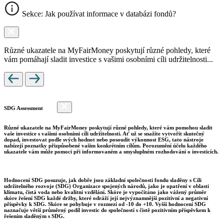
Sekce: Jak používat informace v databázi fondů?
Různé ukazatele na MyFairMoney poskytují různé pohledy, které
vám pomáhají sladit investice s vašimi osobními cíli udržitelnosti...
SDG Assessment
Různé ukazatele na MyFairMoney poskytují různé pohledy, které vám pomohou sladit
vaše investice s vašimi osobními cíli udržitelnosti. Ať už se snažíte vytvořit skutečný
dopad, investovat podle svých hodnot nebo posoudit výkonnost ESG, tato nástroje
nabízejí poznatky přizpůsobené vašim konkrétním cílům. Porozumění účelu každého
ukazatele vám může pomoci při informovaném a smysluplném rozhodování o investicích.
Hodnocení SDG posuzuje, jak dobře jsou základní společnosti fondu sladěny s Cíli
udržitelného rozvoje (SDG) Organizace spojených národů, jako je opatření v oblasti
klimatu, čistá voda nebo kvalitní vzdělání. Skóre je vypočítáno jako vážený průměr
skóre řešení SDG každé držby, které odráží její nejvýznamnější pozitivní a negativní
příspěvky k SDG. Skóre se pohybuje v rozmezí od -10 do +10. Vyšší hodnocení SDG
naznačuje větší průměrný podíl investic do společností s čistě pozitivním příspěvkem k
řešením sladěným s SDG.