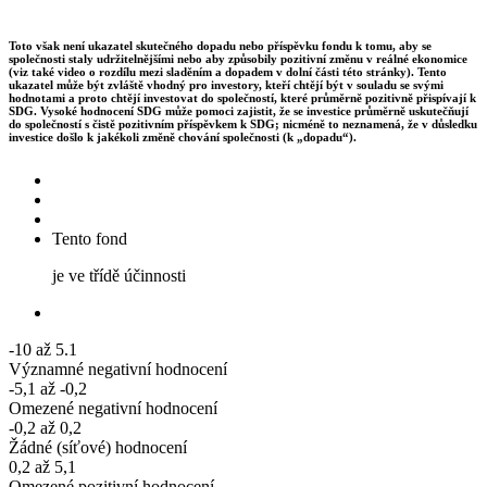
Toto však není ukazatel skutečného dopadu nebo příspěvku fondu k tomu, aby se
společnosti staly udržitelnějšími nebo aby způsobily pozitivní změnu v reálné ekonomice
(viz také video o rozdílu mezi sladěním a dopadem v dolní části této stránky). Tento
ukazatel může být zvláště vhodný pro investory, kteří chtějí být v souladu se svými
hodnotami a proto chtějí investovat do společností, které průměrně pozitivně přispívají k
SDG. Vysoké hodnocení SDG může pomoci zajistit, že se investice průměrně uskutečňují
do společností s čistě pozitivním příspěvkem k SDG; nicméně to neznamená, že v důsledku
investice došlo k jakékoli změně chování společnosti (k „dopadu“).
Tento fond
je ve třídě účinnosti
-10 až 5.1
Významné negativní hodnocení
-5,1 až -0,2
Omezené negativní hodnocení
-0,2 až 0,2
Žádné (síťové) hodnocení
0,2 až 5,1
Omezené pozitivní hodnocení