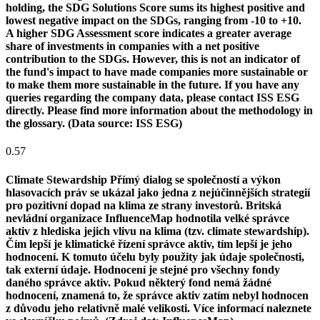
holding, the SDG Solutions Score sums its highest positive and
lowest negative impact on the SDGs, ranging from -10 to +10.
A higher SDG Assessment score indicates a greater average
share of investments in companies with a net positive
contribution to the SDGs. However, this is not an indicator of
the fund's impact to have made companies more sustainable or
to make them more sustainable in the future. If you have any
queries regarding the company data, please contact ISS ESG
directly. Please find more information about the methodology in
the glossary. (Data source: ISS ESG)
0.57
Climate Stewardship
Přímý dialog se společností a výkon
hlasovacích práv se ukázal jako jedna z nejúčinnějších strategií
pro pozitivní dopad na klima ze strany investorů. Britská
nevládní organizace InfluenceMap hodnotila velké správce
aktiv z hlediska jejich vlivu na klima (tzv. climate stewardship).
Čím lepší je klimatické řízení správce aktiv, tím lepší je jeho
hodnocení. K tomuto účelu byly použity jak údaje společnosti,
tak externí údaje. Hodnocení je stejné pro všechny fondy
daného správce aktiv. Pokud některý fond nemá žádné
hodnocení, znamená to, že správce aktiv zatím nebyl hodnocen
z důvodu jeho relativně malé velikosti. Více informací naleznete