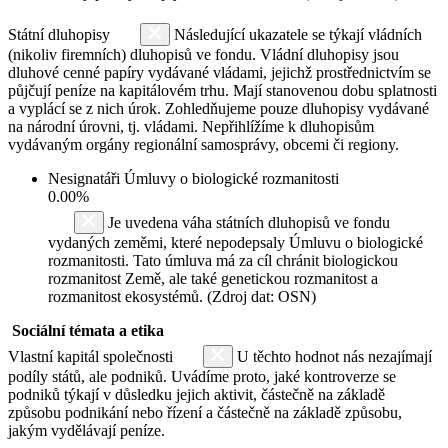
Státní dluhopisy
Následující ukazatele se týkají vládních
(nikoliv firemních) dluhopisů ve fondu. Vládní dluhopisy jsou
dluhové cenné papíry vydávané vládami, jejichž prostřednictvím se
půjčují peníze na kapitálovém trhu. Mají stanovenou dobu splatnosti
a vyplácí se z nich úrok. Zohledňujeme pouze dluhopisy vydávané
na národní úrovni, tj. vládami. Nepřihlížíme k dluhopisům
vydávaným orgány regionální samosprávy, obcemi či regiony.
Nesignatáři Úmluvy o biologické rozmanitosti
0.00%
Je uvedena váha státních dluhopisů ve fondu
vydaných zeměmi, které nepodepsaly Úmluvu o biologické
rozmanitosti. Tato úmluva má za cíl chránit biologickou
rozmanitost Země, ale také genetickou rozmanitost a
rozmanitost ekosystémů. (Zdroj dat: OSN)
Sociální témata a etika
Vlastní kapitál společnosti
U těchto hodnot nás nezajímají
podíly států, ale podniků. Uvádíme proto, jaké kontroverze se
podniků týkají v důsledku jejich aktivit, částečně na základě
způsobu podnikání nebo řízení a částečně na základě způsobu,
jakým vydělávají peníze.