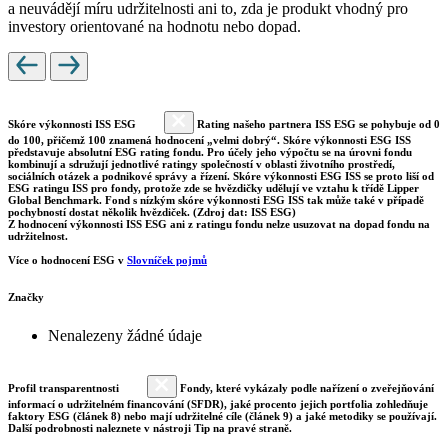
a neuvádějí míru udržitelnosti ani to, zda je produkt vhodný pro
investory orientované na hodnotu nebo dopad.
Skóre výkonnosti ISS ESG
Rating našeho partnera ISS ESG se pohybuje od 0
do 100, přičemž 100 znamená hodnocení „velmi dobrý“. Skóre výkonnosti ESG ISS
představuje absolutní ESG rating fondu. Pro účely jeho výpočtu se na úrovni fondu
kombinují a sdružují jednotlivé ratingy společností v oblasti životního prostředí,
sociálních otázek a podnikové správy a řízení. Skóre výkonnosti ESG ISS se proto liší od
ESG ratingu ISS pro fondy, protože zde se hvězdičky udělují ve vztahu k třídě Lipper
Global Benchmark. Fond s nízkým skóre výkonnosti ESG ISS tak může také v případě
pochybností dostat několik hvězdiček. (Zdroj dat: ISS ESG)
Z hodnocení výkonnosti ISS ESG ani z ratingu fondu nelze usuzovat na dopad fondu na
udržitelnost.
Více o hodnocení ESG v
Slovníček pojmů
Značky
Nenalezeny žádné údaje
Profil transparentnosti
Fondy, které vykázaly podle nařízení o zveřejňování
informací o udržitelném financování (SFDR), jaké procento jejich portfolia zohledňuje
faktory ESG (článek 8) nebo mají udržitelné cíle (článek 9) a jaké metodiky se používají.
Další podrobnosti naleznete v nástroji Tip na pravé straně.