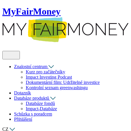
MyFairMoney
Znalostní centrum
Kurz pro začátečníky
Impact Investing Podcast
Dokumentární film: Udržitelné investice
Kontrolní seznam greenwashingu
Dotazník
Databáze produktů
Databáze fondů
Impact-Databáze
Schůzka s poradcem
Přihlášení
CZ