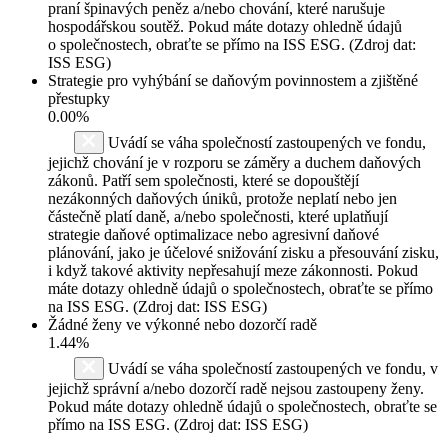
praní špinavých peněz a/nebo chování, které narušuje
hospodářskou soutěž. Pokud máte dotazy ohledně údajů
o společnostech, obraťte se přímo na ISS ESG. (Zdroj dat:
ISS ESG)
Strategie pro vyhýbání se daňovým povinnostem a zjištěné
přestupky
0.00%
Uvádí se váha společností zastoupených ve fondu,
jejichž chování je v rozporu se záměry a duchem daňových
zákonů. Patří sem společnosti, které se dopouštějí
nezákonných daňových úniků, protože neplatí nebo jen
částečně platí daně, a/nebo společnosti, které uplatňují
strategie daňové optimalizace nebo agresivní daňové
plánování, jako je účelové snižování zisku a přesouvání zisku,
i když takové aktivity nepřesahují meze zákonnosti. Pokud
máte dotazy ohledně údajů o společnostech, obraťte se přímo
na ISS ESG. (Zdroj dat: ISS ESG)
Žádné ženy ve výkonné nebo dozorčí radě
1.44%
Uvádí se váha společností zastoupených ve fondu, v
jejichž správní a/nebo dozorčí radě nejsou zastoupeny ženy.
Pokud máte dotazy ohledně údajů o společnostech, obraťte se
přímo na ISS ESG. (Zdroj dat: ISS ESG)