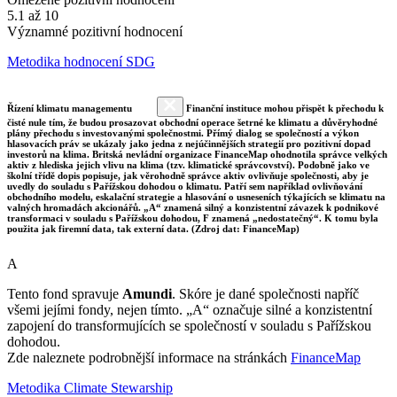
5.1 až 10
Významné pozitivní hodnocení
Metodika hodnocení SDG
Řízení klimatu managementu
Finanční instituce mohou přispět k přechodu k
čisté nule tím, že budou prosazovat obchodní operace šetrné ke klimatu a důvěryhodné
plány přechodu s investovanými společnostmi. Přímý dialog se společností a výkon
hlasovacích práv se ukázaly jako jedna z nejúčinnějších strategií pro pozitivní dopad
investorů na klima. Britská nevládní organizace FinanceMap ohodnotila správce velkých
aktiv z hlediska jejich vlivu na klima (tzv. klimatické správcovství). Podobně jako ve
školní třídě dopis popisuje, jak věrohodně správce aktiv ovlivňuje společnosti, aby je
uvedly do souladu s Pařížskou dohodou o klimatu. Patří sem například ovlivňování
obchodního modelu, eskalační strategie a hlasování o usneseních týkajících se klimatu na
valných hromadách akcionářů. „A“ znamená silný a konzistentní závazek k podnikové
transformaci v souladu s Pařížskou dohodou, F znamená „nedostatečný“. K tomu byla
použita jak firemní data, tak externí data. (Zdroj dat: FinanceMap)
A
Tento fond spravuje
Amundi
. Skóre je dané společnosti napříč
všemi jejími fondy, nejen tímto. „A“ označuje silné a konzistentní
zapojení do transformujících se společností v souladu s Pařížskou
dohodou.
Zde naleznete podrobnější informace na stránkách
FinanceMap
Metodika Climate Stewarship