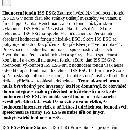
Hodnocení fondů ISS ESG
: Zatímco hvězdičky hodnocení fondů
ISS ESG v horní části této stránky udělují hvězdičky ve vztahu k
třídě Lipper Global Benchmark, a proto fond s nízkým skóre
výkonnosti ISS ESG může získat několik hvězdiček. Skóre
výkonnosti ISS ESG ve spodní části této stránky představuje
absolutní hodnocení fondu z hlediska ESG. Skóre ISS ESG se
pohybuje od 0 do 100, přičemž 100 představuje ""velmi dobré"".
Pro výpočet se jednotlivá hodnocení společností v oblastech
životního prostředí, sociálních věcí a správy a řízení společností
kombinují a agregují na úrovni fondu. (Zdroj dat: ISS ESG) Z
hodnocení výkonnosti ISS ESG ani z hodnocení fondu však nelze
odvodit dopad fondu na udržitelnost. ISS ESG Performance Score
spíše poskytuje informace o tom, jak dobře společnosti ve fondu řídí
rizika a příležitosti v oblasti udržitelnosti.
Tento ukazatel proto
může být vhodný pro investory, kteří se domnívají, že obzvláště
dobrá integrace rizik a příležitostí udržitelnosti na základě
hodnocení ISS ESG by mohla snížit finanční riziko a/nebo
zvýšit příležitosti. Je však třeba vzít v úvahu riziko, že
hodnocení integrace rizik a příležitostí udržitelnosti jednotlivých
společností ze strany ISS ESG se může lišit od jiných
poskytovatelů hodnocení ESG.
ISS ESG Prime Status
: ""ISS ESG Prime Status"" je ocenění