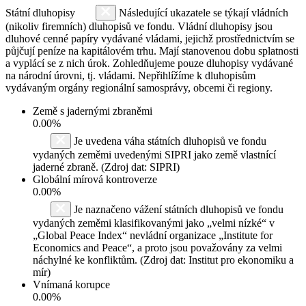
Státní dluhopisy
Následující ukazatele se týkají vládních
(nikoliv firemních) dluhopisů ve fondu. Vládní dluhopisy jsou
dluhové cenné papíry vydávané vládami, jejichž prostřednictvím se
půjčují peníze na kapitálovém trhu. Mají stanovenou dobu splatnosti
a vyplácí se z nich úrok. Zohledňujeme pouze dluhopisy vydávané
na národní úrovni, tj. vládami. Nepřihlížíme k dluhopisům
vydávaným orgány regionální samosprávy, obcemi či regiony.
Země s jadernými zbraněmi
0.00%
Je uvedena váha státních dluhopisů ve fondu
vydaných zeměmi uvedenými SIPRI jako země vlastnící
jaderné zbraně. (Zdroj dat: SIPRI)
Globální mírová kontroverze
0.00%
Je naznačeno vážení státních dluhopisů ve fondu
vydaných zeměmi klasifikovanými jako „velmi nízké“ v
„Global Peace Index“ nevládní organizace „Institute for
Economics and Peace“, a proto jsou považovány za velmi
náchylné ke konfliktům. (Zdroj dat: Institut pro ekonomiku a
mír)
Vnímaná korupce
0.00%