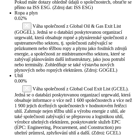
Pokud máte dotazy ohledně údajů o společnostech, obraťte se
přímo na ISS ESG. (Zdroj dat: ISS ESG)
Ropa a plyn
0.02%
Váha společností z Global Oil & Gas Exit List
(GOGEL). Jedná se o databázi poskytovanou organizací
urgewald, která obsahuje ropné a plynárenské společnosti z
upstreamového sektoru, tj. společnosti zabývající se
průzkumem nebo těžbou ropy a plynu jako fosilních zdrojů
energie, a společnosti ze midstreamového sektoru, které se
zabývají plánováním další infrastruktury, jako jsou potrubí
nebo terminály. Zohledňuje se také výstavba nových
plynových nebo ropných elektráren. (Zdroj: GOGEL)
Uhlí
0.00%
Váha společností z Global Coal Exit List (GCEL).
Jedná se o databázi poskytovanou organizací urgewald, která
obsahuje informace o více než 1 600 společnostech a více než
1 900 jejich dceřiných společnostech v hodnotovém řetězci
uhlí. Zahrnuje nejen těžbu uhlí a výrobu energie z uhlí, ale
také společnosti zabývající se přepravou a logistikou uhlí,
výrobce uhelných elektráren, poskytovatele služeb EPC
(EPC: Engineering, Procurement, and Construction) pro
uhelný průmysl, zplyňování uhlí a další. (Zdroj: GCEL)