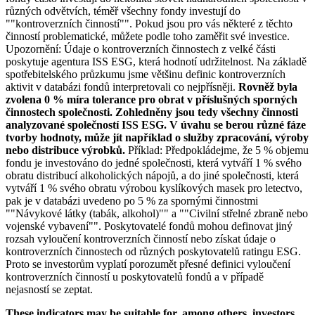
různých odvětvích, téměř všechny fondy investují do
""kontroverzních činností"". Pokud jsou pro vás některé z těchto
činností problematické, můžete podle toho zaměřit své investice.
Upozornění: Údaje o kontroverzních činnostech z velké části
poskytuje agentura ISS ESG, která hodnotí udržitelnost. Na základě
spotřebitelského průzkumu jsme většinu definic kontroverzních
aktivit v databázi fondů interpretovali co nejpřísněji.
Rovněž byla
zvolena 0 % míra tolerance pro obrat v příslušných sporných
činnostech společnosti. Zohledněny jsou tedy všechny činnosti
analyzované společností ISS ESG. V úvahu se berou různé fáze
tvorby hodnoty, může jít například o služby zpracování, výroby
nebo distribuce výrobků.
Příklad: Předpokládejme, že 5 % objemu
fondu je investováno do jedné společnosti, která vytváří 1 % svého
obratu distribucí alkoholických nápojů, a do jiné společnosti, která
vytváří 1 % svého obratu výrobou kyslíkových masek pro letectvo,
pak je v databázi uvedeno po 5 % za spornými činnostmi
""Návykové látky (tabák, alkohol)"" a ""Civilní střelné zbraně nebo
vojenské vybavení"". Poskytovatelé fondů mohou definovat jiný
rozsah vyloučení kontroverzních činností nebo získat údaje o
kontroverzních činnostech od různých poskytovatelů ratingu ESG.
Proto se investorům vyplatí porozumět přesné definici vyloučení
kontroverzních činností u poskytovatelů fondů a v případě
nejasností se zeptat.
These indicators may be suitable for, among others, investors