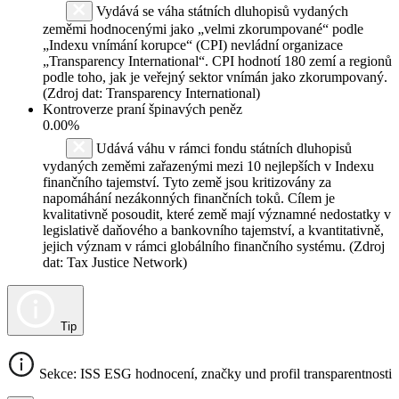
Vydává se váha státních dluhopisů vydaných
zeměmi hodnocenými jako „velmi zkorumpované“ podle
„Indexu vnímání korupce“ (CPI) nevládní organizace
„Transparency International“. CPI hodnotí 180 zemí a regionů
podle toho, jak je veřejný sektor vnímán jako zkorumpovaný.
(Zdroj dat: Transparency International)
Kontroverze praní špinavých peněz
0.00%
Udává váhu v rámci fondu státních dluhopisů
vydaných zeměmi zařazenými mezi 10 nejlepších v Indexu
finančního tajemství. Tyto země jsou kritizovány za
napomáhání nezákonných finančních toků. Cílem je
kvalitativně posoudit, které země mají významné nedostatky v
legislativě daňového a bankovního tajemství, a kvantitativně,
jejich význam v rámci globálního finančního systému. (Zdroj
dat: Tax Justice Network)
Tip
Sekce: ISS ESG hodnocení, značky und profil transparentnosti