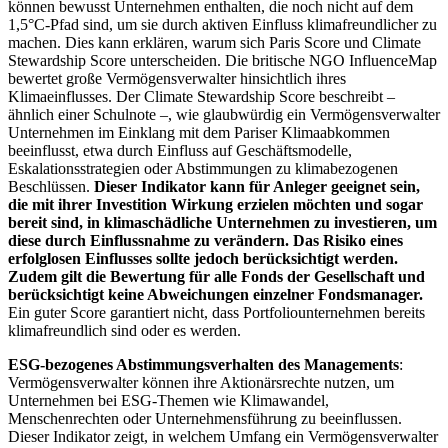
können bewusst Unternehmen enthalten, die noch nicht auf dem
1,5°C-Pfad sind, um sie durch aktiven Einfluss klimafreundlicher zu
machen. Dies kann erklären, warum sich Paris Score und Climate
Stewardship Score unterscheiden. Die britische NGO InfluenceMap
bewertet große Vermögensverwalter hinsichtlich ihres
Klimaeinflusses. Der Climate Stewardship Score beschreibt –
ähnlich einer Schulnote –, wie glaubwürdig ein Vermögensverwalter
Unternehmen im Einklang mit dem Pariser Klimaabkommen
beeinflusst, etwa durch Einfluss auf Geschäftsmodelle,
Eskalationsstrategien oder Abstimmungen zu klimabezogenen
Beschlüssen.
Dieser Indikator kann für Anleger geeignet sein,
die mit ihrer Investition Wirkung erzielen möchten und sogar
bereit sind, in klimaschädliche Unternehmen zu investieren, um
diese durch Einflussnahme zu verändern. Das Risiko eines
erfolglosen Einflusses sollte jedoch berücksichtigt werden.
Zudem gilt die Bewertung für alle Fonds der Gesellschaft und
berücksichtigt keine Abweichungen einzelner Fondsmanager.
Ein guter Score garantiert nicht, dass Portfoliounternehmen bereits
klimafreundlich sind oder es werden.
ESG-bezogenes Abstimmungsverhalten des Managements
:
Vermögensverwalter können ihre Aktionärsrechte nutzen, um
Unternehmen bei ESG-Themen wie Klimawandel,
Menschenrechten oder Unternehmensführung zu beeinflussen.
Dieser Indikator zeigt, in welchem Umfang ein Vermögensverwalter