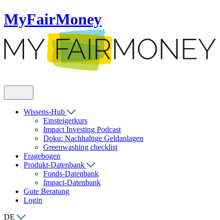
MyFairMoney
Wissens-Hub
Einsteigerkurs
Impact Investing Podcast
Doku: Nachhaltige Geldanlagen
Greenwashing checklist
Fragebogen
Produkt-Datenbank
Fonds-Datenbank
Impact-Datenbank
Gute Beratung
Login
DE