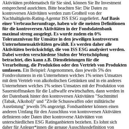
Aktivitäten problematisch für Sie sind, können Sie Ihr Investment
entsprechend ausrichten. Bitte beachten Sie: Die Daten zu
kontroversen Aktivitäten werden zum Großteil von der
Nachhaltigkeits-Rating-Agentur ISS ESG zugeliefert.
Auf Basis
einer Verbraucherumfrage, haben wir die meisten Definitionen
für die kontroversen Aktivitäten in der Fondsdatenbank
maximal streng ausgelegt. Es wurde zudem ein 0%
Toleranzniveau für Umsätze in den jeweiligen kontroversen
Unternehmensaktivitäten gewählt. Es werden daher alle
Aktivitäten berücksichtigt, die von ISS ESG analysiert werden.
Dabei werden verschiedene Stufen der Wertschöpfung
betrachtet, dies kann z.B. Dienstleistungen für die
Verarbeitung, die Produktion oder den Vertrieb von Produkten
umfassen.
Ein Beispiel: Angenommen, dass jeweils 5% des
Fondsvolumens in ein Unternehmen welches 1% seines Umsatzes
mit dem Vertrieb von alkoholischen Getränken und in ein anderes
Unternehmen welches 1% seines Umsatzes mit der Produktion von
Sauerstoffmasken für die Luftwaffe erwirtschaften, dann werden in
der Datenbank hinter den kontroversen Aktivitäten "Suchtmittel
(Tabak, Alkohol)" und "Zivile Schusswaffen oder militärische
Ausrüstung" jeweils 5% angezeigt. Fondsanbieter können einen
anderen Umfang für den Ausschluss von kontroversen Aktiviäten
definieren oder Daten über kontroverse Aktivitäten von
unterschiedlichen ESG Ratinganbietern beziehen. Es lohnt sich
daher für Anleger*innen die genaue Ausschlussdefinition von