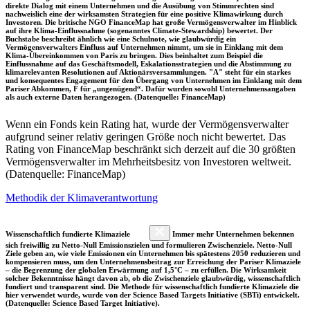
direkte Dialog mit einem Unternehmen und die Ausübung von Stimmrechten sind
nachweislich eine der wirksamsten Strategien für eine positive Klimawirkung durch
Investoren. Die britische NGO FinanceMap hat große Vermögensverwalter im Hinblick
auf ihre Klima-Einflussnahme (sogenanntes Climate-Stewardship) bewertet. Der
Buchstabe beschreibt ähnlich wie eine Schulnote, wie glaubwürdig ein
Vermögensverwalters Einfluss auf Unternehmen nimmt, um sie in Einklang mit dem
Klima-Übereinkommen von Paris zu bringen. Dies beinhaltet zum Beispiel die
Einflussnahme auf das Geschäftsmodell, Eskalationsstrategien und die Abstimmung zu
klimarelevanten Resolutionen auf Aktionärsversammlungen. "A" steht für ein starkes
und konsequentes Engagement für den Übergang von Unternehmen im Einklang mit dem
Pariser Abkommen, F für „ungenügend“. Dafür wurden sowohl Unternehmensangaben
als auch externe Daten herangezogen. (Datenquelle: FinanceMap)
Wenn ein Fonds kein Rating hat, wurde der Vermögensverwalter
aufgrund seiner relativ geringen Größe noch nicht bewertet. Das
Rating von FinanceMap beschränkt sich derzeit auf die 30 größten
Vermögensverwalter im Mehrheitsbesitz von Investoren weltweit.
(Datenquelle: FinanceMap)
Methodik der Klimaverantwortung
Wissenschaftlich fundierte Klimaziele
Immer mehr Unternehmen bekennen
sich freiwillig zu Netto-Null Emissionszielen und formulieren Zwischenziele. Netto-Null
Ziele geben an, wie viele Emissionen ein Unternehmen bis spätestens 2050 reduzieren und
kompensieren muss, um den Unternehmensbeitrag zur Erreichung der Pariser Klimaziele
– die Begrenzung der globalen Erwärmung auf 1,5°C – zu erfüllen. Die Wirksamkeit
solcher Bekenntnisse hängt davon ab, ob die Zwischenziele glaubwürdig, wissenschaftlich
fundiert und transparent sind. Die Methode für wissenschaftlich fundierte Klimaziele die
hier verwendet wurde, wurde von der Science Based Targets Initiative (SBTi) entwickelt.
(Datenquelle: Science Based Target Initiative).