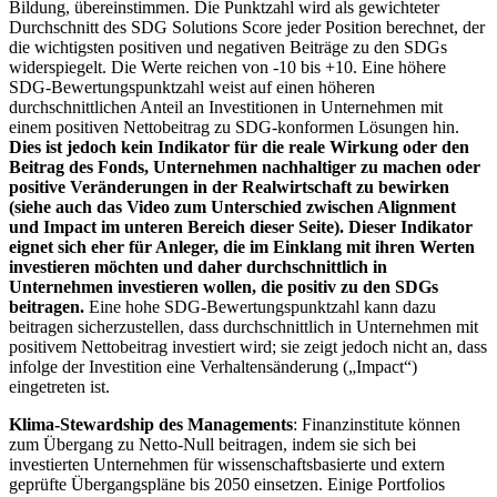
Bildung, übereinstimmen. Die Punktzahl wird als gewichteter
Durchschnitt des SDG Solutions Score jeder Position berechnet, der
die wichtigsten positiven und negativen Beiträge zu den SDGs
widerspiegelt. Die Werte reichen von -10 bis +10. Eine höhere
SDG-Bewertungspunktzahl weist auf einen höheren
durchschnittlichen Anteil an Investitionen in Unternehmen mit
einem positiven Nettobeitrag zu SDG-konformen Lösungen hin.
Dies ist jedoch kein Indikator für die reale Wirkung oder den
Beitrag des Fonds, Unternehmen nachhaltiger zu machen oder
positive Veränderungen in der Realwirtschaft zu bewirken
(siehe auch das Video zum Unterschied zwischen Alignment
und Impact im unteren Bereich dieser Seite). Dieser Indikator
eignet sich eher für Anleger, die im Einklang mit ihren Werten
investieren möchten und daher durchschnittlich in
Unternehmen investieren wollen, die positiv zu den SDGs
beitragen.
Eine hohe SDG-Bewertungspunktzahl kann dazu
beitragen sicherzustellen, dass durchschnittlich in Unternehmen mit
positivem Nettobeitrag investiert wird; sie zeigt jedoch nicht an, dass
infolge der Investition eine Verhaltensänderung („Impact“)
eingetreten ist.
Klima-Stewardship des Managements
: Finanzinstitute können
zum Übergang zu Netto-Null beitragen, indem sie sich bei
investierten Unternehmen für wissenschaftsbasierte und extern
geprüfte Übergangspläne bis 2050 einsetzen. Einige Portfolios