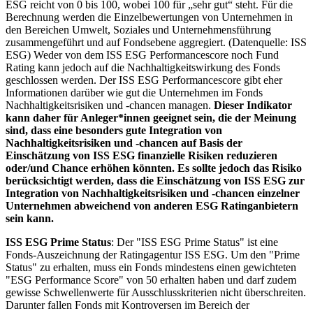
ESG reicht von 0 bis 100, wobei 100 für „sehr gut“ steht. Für die
Berechnung werden die Einzelbewertungen von Unternehmen in
den Bereichen Umwelt, Soziales und Unternehmensführung
zusammengeführt und auf Fondsebene aggregiert. (Datenquelle: ISS
ESG) Weder von dem ISS ESG Performancescore noch Fund
Rating kann jedoch auf die Nachhaltigkeitswirkung des Fonds
geschlossen werden. Der ISS ESG Performancescore gibt eher
Informationen darüber wie gut die Unternehmen im Fonds
Nachhaltigkeitsrisiken und -chancen managen.
Dieser Indikator
kann daher für Anleger*innen geeignet sein, die der Meinung
sind, dass eine besonders gute Integration von
Nachhaltigkeitsrisiken und -chancen auf Basis der
Einschätzung von ISS ESG finanzielle Risiken reduzieren
oder/und Chance erhöhen könnten. Es sollte jedoch das Risiko
berücksichtigt werden, dass die Einschätzung von ISS ESG zur
Integration von Nachhaltigkeitsrisiken und -chancen einzelner
Unternehmen abweichend von anderen ESG Ratinganbietern
sein kann.
ISS ESG Prime Status
: Der "ISS ESG Prime Status" ist eine
Fonds-Auszeichnung der Ratingagentur ISS ESG. Um den "Prime
Status" zu erhalten, muss ein Fonds mindestens einen gewichteten
"ESG Performance Score" von 50 erhalten haben und darf zudem
gewisse Schwellenwerte für Ausschlusskriterien nicht überschreiten.
Darunter fallen Fonds mit Kontroversen im Bereich der