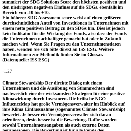
summiert der SDG Solutions Score den höchsten positiven und
den niedrigsten negativen Einfluss auf die SDGs, ebenfalls im
Bereich von -10 bis +10.
Ein höherer SDG Assessment score weist auf einen größeren
durchschnittlichen Anteil von Investitionen in Unternehmen mit
einem netto positiven Beitrag zu den SDGs hin. Dies ist jedoch
kein Indikator für die Wirkung des Fonds, also dass der Fonds
die Unternehmen nachhaltiger gemacht hat oder in Zukunft
machen wird. Wenn Sie Fragen zu den Unternehmensdaten
haben, wenden Sie sich bitte direkt an ISS ESG. Weitere
Informationen zur Methodik finden Sie im Glossar.
(Datenquelle: ISS ESG)
-1.27
Climate Stewardship
Der direkte Dialog mit einem
Unternehmen und die Ausübung von Stimmrechten sind
nachweislich eine der wirksamsten Strategien für eine positive
Klimawirkung durch Investoren. Die britische NGO
InfluenceMap hat große Vermögensverwalter im Hinblick auf
ihre Klima-Einflussnahme (sogenanntes Climate-Stewardship)
bewertet. Je besser ein Vermögensverwalter sich daran
orientieren, desto besser ist die Bewertung. Dafür wurden
sowohl Unternehmensangaben als auch externe Daten
herangezogen. Die Bewertung ist für alle Fonds des