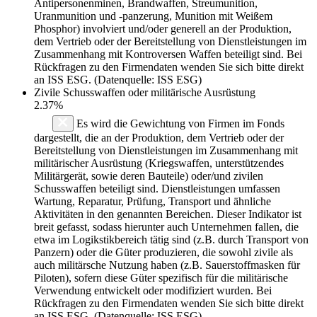
Antipersonenminen, Brandwaffen, Streumunition,
Uranmunition und -panzerung, Munition mit Weißem
Phosphor) involviert und/oder generell an der Produktion,
dem Vertrieb oder der Bereitstellung von Dienstleistungen im
Zusammenhang mit Kontroversen Waffen beteiligt sind. Bei
Rückfragen zu den Firmendaten wenden Sie sich bitte direkt
an ISS ESG. (Datenquelle: ISS ESG)
Zivile Schusswaffen oder militärische Ausrüstung
2.37%
Es wird die Gewichtung von Firmen im Fonds
dargestellt, die an der Produktion, dem Vertrieb oder der
Bereitstellung von Dienstleistungen im Zusammenhang mit
militärischer Ausrüstung (Kriegswaffen, unterstützendes
Militärgerät, sowie deren Bauteile) oder/und zivilen
Schusswaffen beteiligt sind. Dienstleistungen umfassen
Wartung, Reparatur, Prüfung, Transport und ähnliche
Aktivitäten in den genannten Bereichen. Dieser Indikator ist
breit gefasst, sodass hierunter auch Unternehmen fallen, die
etwa im Logikstikbereich tätig sind (z.B. durch Transport von
Panzern) oder die Güter produzieren, die sowohl zivile als
auch militärsche Nutzung haben (z.B. Sauerstoffmasken für
Piloten), sofern diese Güter spezifisch für die militärische
Verwendung entwickelt oder modifiziert wurden. Bei
Rückfragen zu den Firmendaten wenden Sie sich bitte direkt
an ISS ESG. (Datenquelle: ISS ESG)