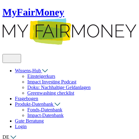
MyFairMoney
Wissens-Hub
Einsteigerkurs
Impact Investing Podcast
Doku: Nachhaltige Geldanlagen
Greenwashing checklist
Fragebogen
Produkt-Datenbank
Fonds-Datenbank
Impact-Datenbank
Gute Beratung
Login
DE