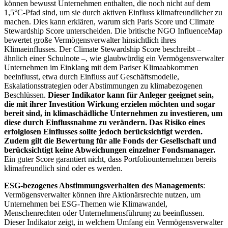
können bewusst Unternehmen enthalten, die noch nicht auf dem
1,5°C-Pfad sind, um sie durch aktiven Einfluss klimafreundlicher zu
machen. Dies kann erklären, warum sich Paris Score und Climate
Stewardship Score unterscheiden. Die britische NGO InfluenceMap
bewertet große Vermögensverwalter hinsichtlich ihres
Klimaeinflusses. Der Climate Stewardship Score beschreibt –
ähnlich einer Schulnote –, wie glaubwürdig ein Vermögensverwalter
Unternehmen im Einklang mit dem Pariser Klimaabkommen
beeinflusst, etwa durch Einfluss auf Geschäftsmodelle,
Eskalationsstrategien oder Abstimmungen zu klimabezogenen
Beschlüssen.
Dieser Indikator kann für Anleger geeignet sein,
die mit ihrer Investition Wirkung erzielen möchten und sogar
bereit sind, in klimaschädliche Unternehmen zu investieren, um
diese durch Einflussnahme zu verändern. Das Risiko eines
erfolglosen Einflusses sollte jedoch berücksichtigt werden.
Zudem gilt die Bewertung für alle Fonds der Gesellschaft und
berücksichtigt keine Abweichungen einzelner Fondsmanager.
Ein guter Score garantiert nicht, dass Portfoliounternehmen bereits
klimafreundlich sind oder es werden.
ESG-bezogenes Abstimmungsverhalten des Managements
:
Vermögensverwalter können ihre Aktionärsrechte nutzen, um
Unternehmen bei ESG-Themen wie Klimawandel,
Menschenrechten oder Unternehmensführung zu beeinflussen.
Dieser Indikator zeigt, in welchem Umfang ein Vermögensverwalter