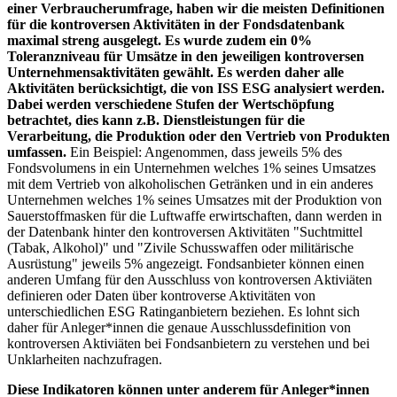
einer Verbraucherumfrage, haben wir die meisten Definitionen
für die kontroversen Aktivitäten in der Fondsdatenbank
maximal streng ausgelegt. Es wurde zudem ein 0%
Toleranzniveau für Umsätze in den jeweiligen kontroversen
Unternehmensaktivitäten gewählt. Es werden daher alle
Aktivitäten berücksichtigt, die von ISS ESG analysiert werden.
Dabei werden verschiedene Stufen der Wertschöpfung
betrachtet, dies kann z.B. Dienstleistungen für die
Verarbeitung, die Produktion oder den Vertrieb von Produkten
umfassen.
Ein Beispiel: Angenommen, dass jeweils 5% des
Fondsvolumens in ein Unternehmen welches 1% seines Umsatzes
mit dem Vertrieb von alkoholischen Getränken und in ein anderes
Unternehmen welches 1% seines Umsatzes mit der Produktion von
Sauerstoffmasken für die Luftwaffe erwirtschaften, dann werden in
der Datenbank hinter den kontroversen Aktivitäten "Suchtmittel
(Tabak, Alkohol)" und "Zivile Schusswaffen oder militärische
Ausrüstung" jeweils 5% angezeigt. Fondsanbieter können einen
anderen Umfang für den Ausschluss von kontroversen Aktiviäten
definieren oder Daten über kontroverse Aktivitäten von
unterschiedlichen ESG Ratinganbietern beziehen. Es lohnt sich
daher für Anleger*innen die genaue Ausschlussdefinition von
kontroversen Aktiviäten bei Fondsanbietern zu verstehen und bei
Unklarheiten nachzufragen.
Diese Indikatoren können unter anderem für Anleger*innen