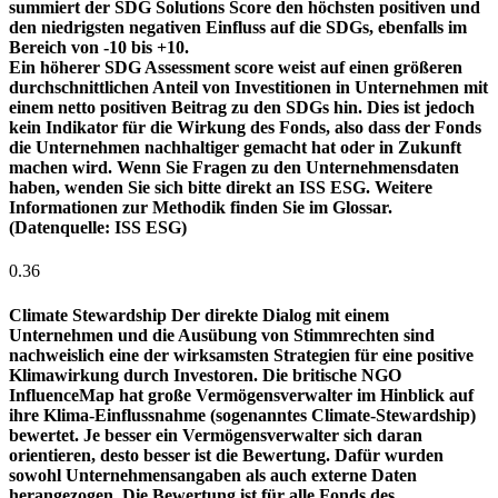
summiert der SDG Solutions Score den höchsten positiven und
den niedrigsten negativen Einfluss auf die SDGs, ebenfalls im
Bereich von -10 bis +10.
Ein höherer SDG Assessment score weist auf einen größeren
durchschnittlichen Anteil von Investitionen in Unternehmen mit
einem netto positiven Beitrag zu den SDGs hin. Dies ist jedoch
kein Indikator für die Wirkung des Fonds, also dass der Fonds
die Unternehmen nachhaltiger gemacht hat oder in Zukunft
machen wird. Wenn Sie Fragen zu den Unternehmensdaten
haben, wenden Sie sich bitte direkt an ISS ESG. Weitere
Informationen zur Methodik finden Sie im Glossar.
(Datenquelle: ISS ESG)
0.36
Climate Stewardship
Der direkte Dialog mit einem
Unternehmen und die Ausübung von Stimmrechten sind
nachweislich eine der wirksamsten Strategien für eine positive
Klimawirkung durch Investoren. Die britische NGO
InfluenceMap hat große Vermögensverwalter im Hinblick auf
ihre Klima-Einflussnahme (sogenanntes Climate-Stewardship)
bewertet. Je besser ein Vermögensverwalter sich daran
orientieren, desto besser ist die Bewertung. Dafür wurden
sowohl Unternehmensangaben als auch externe Daten
herangezogen. Die Bewertung ist für alle Fonds des