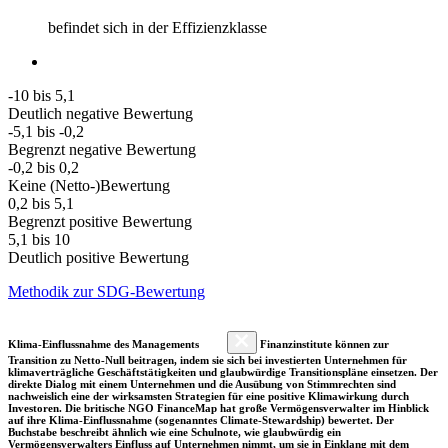
befindet sich in der Effizienzklasse
-10 bis 5,1
Deutlich negative Bewertung
-5,1 bis -0,2
Begrenzt negative Bewertung
-0,2 bis 0,2
Keine (Netto-)Bewertung
0,2 bis 5,1
Begrenzt positive Bewertung
5,1 bis 10
Deutlich positive Bewertung
Methodik zur SDG-Bewertung
Klima-Einflussnahme des Managements
Finanzinstitute können zur
Transition zu Netto-Null beitragen, indem sie sich bei investierten Unternehmen für
klimaverträgliche Geschäftstätigkeiten und glaubwürdige Transitionspläne einsetzen. Der
direkte Dialog mit einem Unternehmen und die Ausübung von Stimmrechten sind
nachweislich eine der wirksamsten Strategien für eine positive Klimawirkung durch
Investoren. Die britische NGO FinanceMap hat große Vermögensverwalter im Hinblick
auf ihre Klima-Einflussnahme (sogenanntes Climate-Stewardship) bewertet. Der
Buchstabe beschreibt ähnlich wie eine Schulnote, wie glaubwürdig ein
Vermögensverwalters Einfluss auf Unternehmen nimmt, um sie in Einklang mit dem