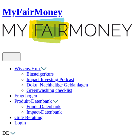
MyFairMoney
Wissens-Hub
Einsteigerkurs
Impact Investing Podcast
Doku: Nachhaltige Geldanlagen
Greenwashing checklist
Fragebogen
Produkt-Datenbank
Fonds-Datenbank
Impact-Datenbank
Gute Beratung
Login
DE