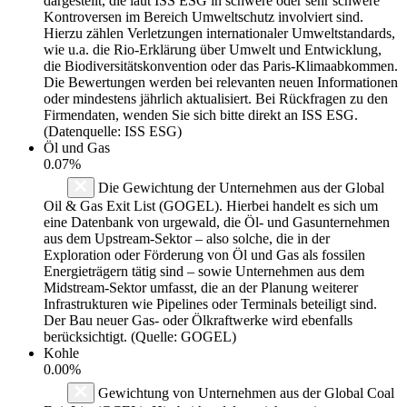
dargestellt, die laut ISS ESG in schwere oder sehr schwere
Kontroversen im Bereich Umweltschutz involviert sind.
Hierzu zählen Verletzungen internationaler Umweltstandards,
wie u.a. die Rio-Erklärung über Umwelt und Entwicklung,
die Biodiversitätskonvention oder das Paris-Klimaabkommen.
Die Bewertungen werden bei relevanten neuen Informationen
oder mindestens jährlich aktualisiert. Bei Rückfragen zu den
Firmendaten, wenden Sie sich bitte direkt an ISS ESG.
(Datenquelle: ISS ESG)
Öl und Gas
0.07%
Die Gewichtung der Unternehmen aus der Global
Oil & Gas Exit List (GOGEL). Hierbei handelt es sich um
eine Datenbank von urgewald, die Öl- und Gasunternehmen
aus dem Upstream-Sektor – also solche, die in der
Exploration oder Förderung von Öl und Gas als fossilen
Energieträgern tätig sind – sowie Unternehmen aus dem
Midstream-Sektor umfasst, die an der Planung weiterer
Infrastrukturen wie Pipelines oder Terminals beteiligt sind.
Der Bau neuer Gas- oder Ölkraftwerke wird ebenfalls
berücksichtigt. (Quelle: GOGEL)
Kohle
0.00%
Gewichtung von Unternehmen aus der Global Coal