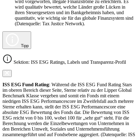
wird vorgeworfen, illegale Finanzströme zu erleichtern. Es
wird qualitativ bewertet, welche Länder große Lücken in
ihren Steuergesetzen und im Bankgeheimnis haben, und
quantitativ, wie wichtig sie für das globale Finanzsystem sind
(Datenquelle: Tax Justice Network).
Tipp
Sektion: ISS ESG Ratings, Labels und Transparenz-Profil
ISS ESG Fund Rating
: Während die ISS ESG Fund Rating Stars
im oberen Bereich dieser Seite, Sterne relativ zu der Lipper Global
Benchmark Klasse vergeben und somit ein Fonds mit einem
niedrigen ISS ESG Performancescore im Zweifelsfall auch mehrere
Sterne erhalten kann, stellt der ISS ESG Performancescore eine
absolute ESG Bewertung des Fonds dar. Die Bewertung von ISS
ESG reicht von 0 bis 100, wobei 100 für „sehr gut“ steht. Für die
Berechnung werden die Einzelbewertungen von Unternehmen in
den Bereichen Umwelt, Soziales und Unternehmensführung
zusammengeführt und auf Fondsebene aggregiert. (Datenquelle: ISS