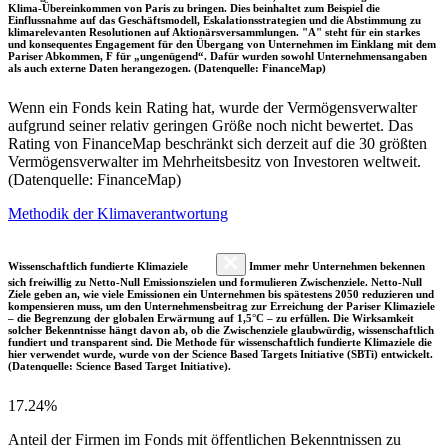
Klima-Übereinkommen von Paris zu bringen. Dies beinhaltet zum Beispiel die
Einflussnahme auf das Geschäftsmodell, Eskalationsstrategien und die Abstimmung zu
klimarelevanten Resolutionen auf Aktionärsversammlungen. "A" steht für ein starkes
und konsequentes Engagement für den Übergang von Unternehmen im Einklang mit dem
Pariser Abkommen, F für „ungenügend“. Dafür wurden sowohl Unternehmensangaben
als auch externe Daten herangezogen. (Datenquelle: FinanceMap)
Wenn ein Fonds kein Rating hat, wurde der Vermögensverwalter
aufgrund seiner relativ geringen Größe noch nicht bewertet. Das
Rating von FinanceMap beschränkt sich derzeit auf die 30 größten
Vermögensverwalter im Mehrheitsbesitz von Investoren weltweit.
(Datenquelle: FinanceMap)
Methodik der Klimaverantwortung
Wissenschaftlich fundierte Klimaziele
Immer mehr Unternehmen bekennen
sich freiwillig zu Netto-Null Emissionszielen und formulieren Zwischenziele. Netto-Null
Ziele geben an, wie viele Emissionen ein Unternehmen bis spätestens 2050 reduzieren und
kompensieren muss, um den Unternehmensbeitrag zur Erreichung der Pariser Klimaziele
– die Begrenzung der globalen Erwärmung auf 1,5°C – zu erfüllen. Die Wirksamkeit
solcher Bekenntnisse hängt davon ab, ob die Zwischenziele glaubwürdig, wissenschaftlich
fundiert und transparent sind. Die Methode für wissenschaftlich fundierte Klimaziele die
hier verwendet wurde, wurde von der Science Based Targets Initiative (SBTi) entwickelt.
(Datenquelle: Science Based Target Initiative).
17.24%
Anteil der Firmen im Fonds mit öffentlichen Bekenntnissen zu