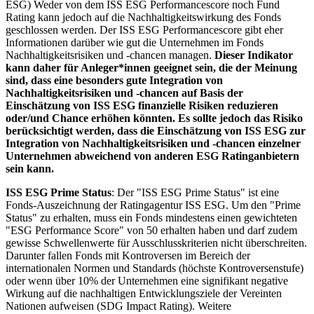
ESG) Weder von dem ISS ESG Performancescore noch Fund
Rating kann jedoch auf die Nachhaltigkeitswirkung des Fonds
geschlossen werden. Der ISS ESG Performancescore gibt eher
Informationen darüber wie gut die Unternehmen im Fonds
Nachhaltigkeitsrisiken und -chancen managen.
Dieser Indikator
kann daher für Anleger*innen geeignet sein, die der Meinung
sind, dass eine besonders gute Integration von
Nachhaltigkeitsrisiken und -chancen auf Basis der
Einschätzung von ISS ESG finanzielle Risiken reduzieren
oder/und Chance erhöhen könnten. Es sollte jedoch das Risiko
berücksichtigt werden, dass die Einschätzung von ISS ESG zur
Integration von Nachhaltigkeitsrisiken und -chancen einzelner
Unternehmen abweichend von anderen ESG Ratinganbietern
sein kann.
ISS ESG Prime Status
: Der "ISS ESG Prime Status" ist eine
Fonds-Auszeichnung der Ratingagentur ISS ESG. Um den "Prime
Status" zu erhalten, muss ein Fonds mindestens einen gewichteten
"ESG Performance Score" von 50 erhalten haben und darf zudem
gewisse Schwellenwerte für Ausschlusskriterien nicht überschreiten.
Darunter fallen Fonds mit Kontroversen im Bereich der
internationalen Normen und Standards (höchste Kontroversenstufe)
oder wenn über 10% der Unternehmen eine signifikant negative
Wirkung auf die nachhaltigen Entwicklungsziele der Vereinten
Nationen aufweisen (SDG Impact Rating). Weitere