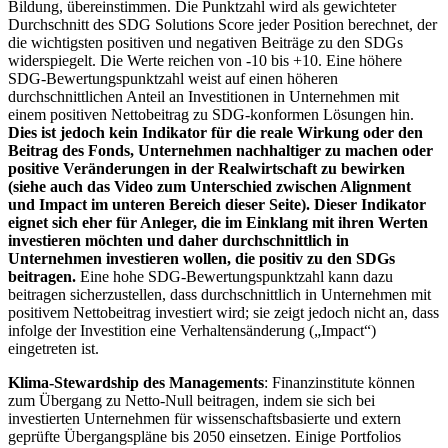
Bildung, übereinstimmen. Die Punktzahl wird als gewichteter
Durchschnitt des SDG Solutions Score jeder Position berechnet, der
die wichtigsten positiven und negativen Beiträge zu den SDGs
widerspiegelt. Die Werte reichen von -10 bis +10. Eine höhere
SDG-Bewertungspunktzahl weist auf einen höheren
durchschnittlichen Anteil an Investitionen in Unternehmen mit
einem positiven Nettobeitrag zu SDG-konformen Lösungen hin.
Dies ist jedoch kein Indikator für die reale Wirkung oder den
Beitrag des Fonds, Unternehmen nachhaltiger zu machen oder
positive Veränderungen in der Realwirtschaft zu bewirken
(siehe auch das Video zum Unterschied zwischen Alignment
und Impact im unteren Bereich dieser Seite). Dieser Indikator
eignet sich eher für Anleger, die im Einklang mit ihren Werten
investieren möchten und daher durchschnittlich in
Unternehmen investieren wollen, die positiv zu den SDGs
beitragen.
Eine hohe SDG-Bewertungspunktzahl kann dazu
beitragen sicherzustellen, dass durchschnittlich in Unternehmen mit
positivem Nettobeitrag investiert wird; sie zeigt jedoch nicht an, dass
infolge der Investition eine Verhaltensänderung („Impact“)
eingetreten ist.
Klima-Stewardship des Managements
: Finanzinstitute können
zum Übergang zu Netto-Null beitragen, indem sie sich bei
investierten Unternehmen für wissenschaftsbasierte und extern
geprüfte Übergangspläne bis 2050 einsetzen. Einige Portfolios