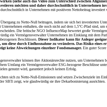
wirken (siehe auch das Video zum Unterschied zwischen Alignment
nvestieren möchten und daher durchschnittlich in Unternehmen inve
chschnittlich in Unternehmen mit positivem Nettobeitrag investiert wird
 Übergang zu Netto-Null beitragen, indem sie sich bei investierten Unt
 Unternehmen enthalten, die noch nicht auf dem 1,5°C-Pfad sind, um s
erscheiden. Die britische NGO InfluenceMap bewertet große Vermögensv
ubwürdig ein Vermögensverwalter Unternehmen im Einklang mit dem Pari
mabezogenen Beschlüssen.
Dieser Indikator kann für Anleger geeignet
n, um diese durch Einflussnahme zu verändern. Das Risiko eines er
ichtigt keine Abweichungen einzelner Fondsmanager.
Ein guter Score 
gensverwalter können ihre Aktionärsrechte nutzen, um Unternehmen
lchem Umfang ein Vermögensverwalter ESG-bezogene Beschlüsse unterstü
elen genutzt wird, garantiert jedoch keinen Erfolg.
chten sich zu Netto-Null-Emissionen und setzen Zwischenziele im Eink
der SBTi zeigt, wie glaubwürdig sie ihre Dekarbonisierung ausrichten.