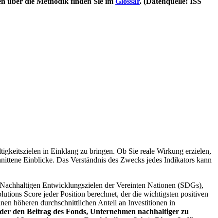
en über die Methodik finden Sie im
Glossar
. (Datenquelle: ISS
igkeitszielen in Einklang zu bringen. Ob Sie reale Wirkung erzielen,
nittene Einblicke. Das Verständnis des Zwecks jedes Indikators kann
Nachhaltigen Entwicklungszielen der Vereinten Nationen (SDGs),
ions Score jeder Position berechnet, der die wichtigsten positiven
n höheren durchschnittlichen Anteil an Investitionen in
 oder den Beitrag des Fonds, Unternehmen nachhaltiger zu