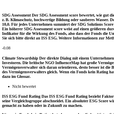
SDG Assessment
Der SDG Assessment score bewertet, wie gut di
z. B. Klimaschutz, hochwertige Bildung oder sauberes Wasser. D
10,0. Für jedes Unternehmen summiert der SDG Solutions Score de
Ein höherer SDG Assessment score weist auf einen größeren durch
Indikator für die Wirkung des Fonds, also dass der Fonds die
Sie sich bitte direkt an ISS ESG. Weitere Informationen zur Met
-0.08
Climate Stewardship
Der direkte Dialog mit einem Unternehmen 
Investoren. Die britische NGO InfluenceMap hat große Vermögen
Vermögensverwalter sich daran orientieren, desto besser ist d
des Vermögensverwalters gleich. Wenn ein Fonds kein Rating ha
dazu im Glossar.
Nicht bewertet
ISS ESG Fund Rating
Das ISS ESG Fund Rating bezieht Faktore
seine Vergleichsgruppe abschneidet. Ein absoluter ESG Score wir
gemacht zu haben oder in Zukunft zu machen.