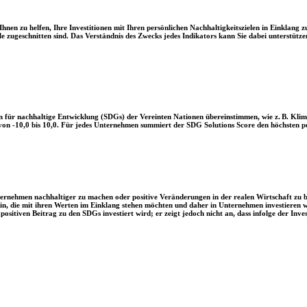
en zu helfen, Ihre Investitionen mit Ihren persönlichen Nachhaltigkeitszielen in Einklang zu
le zugeschnitten sind. Das Verständnis des Zwecks jedes Indikators kann Sie dabei unterstützen
 für nachhaltige Entwicklung (SDGs) der Vereinten Nationen übereinstimmen, wie z. B. Klim
n -10,0 bis 10,0. Für jedes Unternehmen summiert der SDG Solutions Score den höchsten posi
Unternehmen nachhaltiger zu machen oder positive Veränderungen in der realen Wirtschaft zu
 sein, die mit ihren Werten im Einklang stehen möchten und daher in Unternehmen investieren
positiven Beitrag zu den SDGs investiert wird; er zeigt jedoch nicht an, dass infolge der In