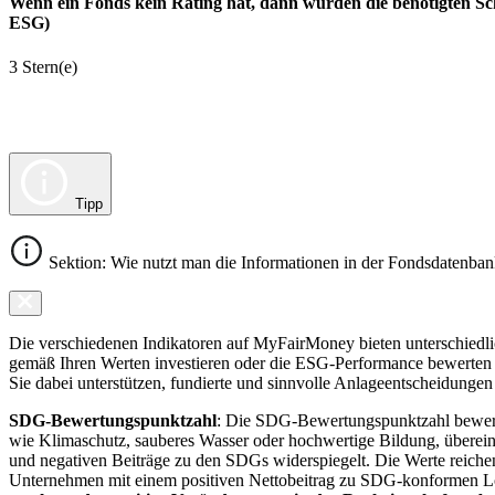
Wenn ein Fonds kein Rating hat, dann wurden die benötigten Sc
ESG)
3 Stern(e)
Tipp
Sektion: Wie nutzt man die Informationen in der Fondsdatenba
Die verschiedenen Indikatoren auf MyFairMoney bieten unterschiedlich
gemäß Ihren Werten investieren oder die ESG-Performance bewerten mö
Sie dabei unterstützen, fundierte und sinnvolle Anlageentscheidungen 
SDG-Bewertungspunktzahl
: Die SDG-Bewertungspunktzahl bewerte
wie Klimaschutz, sauberes Wasser oder hochwertige Bildung, übereins
und negativen Beiträge zu den SDGs widerspiegelt. Die Werte reiche
Unternehmen mit einem positiven Nettobeitrag zu SDG-konformen 