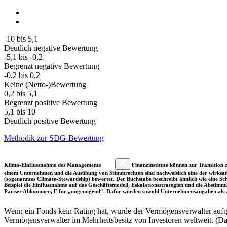
-10 bis 5,1
Deutlich negative Bewertung
-5,1 bis -0,2
Begrenzt negative Bewertung
-0,2 bis 0,2
Keine (Netto-)Bewertung
0,2 bis 5,1
Begrenzt positive Bewertung
5,1 bis 10
Deutlich positive Bewertung
Methodik zur SDG-Bewertung
Klima-Einflussnahme des Managements
Finanzinstitute können zur Transition z
einem Unternehmen und die Ausübung von Stimmrechten sind nachweislich eine der wirksam
(sogenanntes Climate-Stewardship) bewertet. Der Buchstabe beschreibt ähnlich wie eine S
Beispiel die Einflussnahme auf das Geschäftsmodell, Eskalationsstrategien und die Abst
Pariser Abkommen, F für „ungenügend“. Dafür wurden sowohl Unternehmensangaben als a
Wenn ein Fonds kein Rating hat, wurde der Vermögensverwalter aufgru
Vermögensverwalter im Mehrheitsbesitz von Investoren weltweit. (D