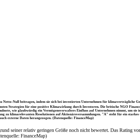
u Netto-Null beitragen, indem sie sich bei investierten Unternehmen für klimaverträgliche Ge
sten Strategien für eine positive Klimawirkung durch Investoren. Die britische NGO Fina
chulnote, wie glaubwürdig ein Vermögensverwalters Einfluss auf Unternehmen nimmt, um sie
immung zu klimarelevanten Resolutionen auf Aktionärsversammlungen. "A" steht für ein sta
uch externe Daten herangezogen. (Datenquelle: FinanceMap)
nd seiner relativ geringen Größe noch nicht bewertet. Das Rating von
atenquelle: FinanceMap)