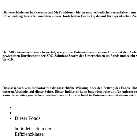
Die verschiedenen Indikatoren auf MyFairMoney bieten unterschiedliche Perspektiven, um Ihn
ESG-Leistung bewerten möchten – diese Tools bieten Einblicke, die auf Ihre spezifischen Zie
Der SDG Assessment score bewertet, wie gut die Unternehmen in einem Fonds mit den Zielen
gewichteten Durchschnitt der SDG Solutions Scores der Unternehmen im Fonds und reicht vo
bis +10.
Dies ist jedoch kein Indikator für die tatsächliche Wirkung oder den Beitrag des Fonds, 
unteren Abschnitt auf dieser Seite). Dieser Indikator kann besonders relevant für Anleger
kann dazu beitragen, sicherzustellen, dass im Durchschnitt in Unternehmen mit einem netto 
Dieser Fonds
befindet sich in der
Effizienzklasse