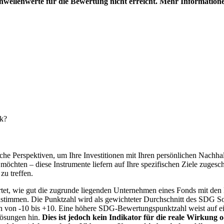
hwellenwerte für die Bewertung nicht erreicht. Mehr Information
nk?
e Perspektiven, um Ihre Investitionen mit Ihren persönlichen Nachhalt
chten – diese Instrumente liefern auf Ihre spezifischen Ziele zugesch
zu treffen.
t, wie gut die zugrunde liegenden Unternehmen eines Fonds mit den 
timmen. Die Punktzahl wird als gewichteter Durchschnitt des SDG Solut
n von -10 bis +10. Eine höhere SDG-Bewertungspunktzahl weist auf eine
Lösungen hin.
Dies ist jedoch kein Indikator für die reale Wirkung