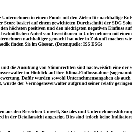
e Unternehmen in einem Fonds mit den Zielen für nachhaltige En
er Score basiert auf einem gewichteten Durchschnitt der SDG Solu
n höchsten positiven und den niedrigsten negativen Einfluss auf 
schnittlichen Anteil von Investitionen in Unternehmen mit einem n
 Unternehmen nachhaltiger gemacht hat oder in Zukunft machen 
hodik finden Sie im Glossar. (Datenquelle: ISS ESG)
und die Ausübung von Stimmrechten sind nachweislich eine der w
sverwalter im Hinblick auf ihre Klima-Einflussnahme (sogenanntes
ie Bewertung. Dafür wurden sowohl Unternehmensangaben als auch e
t, wurde der Vermögensverwalter aufgrund seiner relativ geringe
n aus den Bereichen Umwelt, Soziales und Unternehmensführung mi
d in der Detailansicht angezeigt. Dies sind jedoch keine Indikat