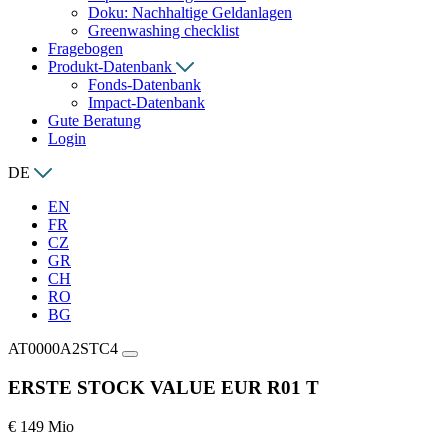
Doku: Nachhaltige Geldanlagen
Greenwashing checklist
Fragebogen
Produkt-Datenbank
Fonds-Datenbank
Impact-Datenbank
Gute Beratung
Login
DE
EN
FR
CZ
GR
CH
RO
BG
AT0000A2STC4
ERSTE STOCK VALUE EUR R01 T
€ 149 Mio