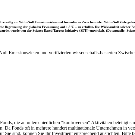
iwillig zu Netto-Null Emissionszielen und formulieren Zwischenziele. Netto-Null Ziele geben
ie Begrenzung der globalen Erwärmung auf 1,5°C – zu erfüllen. Die Wirksamkeit solcher Beke
wurde, wurde von der Science Based Targets Initiative (SBTi) entwickelt. (Datenquelle: Scienc
ull Emissionszielen und verifizierten wissenschafts-basierten Zwische
onds, die an unterschiedlichen "kontroversen" Aktivitäten beteiligt sind
sen. Da Fonds oft in mehrere hundert multinationale Unternehmen in ver
 für Sie sind, können Sie Ihr Investment entsprechend ausrichten. Bitt