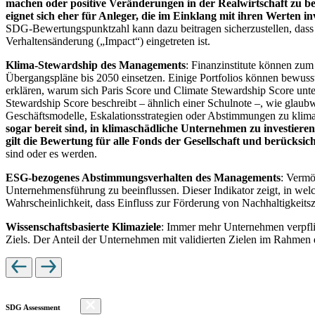
machen oder positive Veränderungen in der Realwirtschaft zu be
eignet sich eher für Anleger, die im Einklang mit ihren Werten i
SDG-Bewertungspunktzahl kann dazu beitragen sicherzustellen, dass dur
Verhaltensänderung („Impact“) eingetreten ist.
Klima-Stewardship des Managements
: Finanzinstitute können zum
Übergangspläne bis 2050 einsetzen. Einige Portfolios können bewusst
erklären, warum sich Paris Score und Climate Stewardship Score unt
Stewardship Score beschreibt – ähnlich einer Schulnote –, wie gla
Geschäftsmodelle, Eskalationsstrategien oder Abstimmungen zu kli
sogar bereit sind, in klimaschädliche Unternehmen zu investiere
gilt die Bewertung für alle Fonds der Gesellschaft und berücks
sind oder es werden.
ESG-bezogenes Abstimmungsverhalten des Managements
: Vermö
Unternehmensführung zu beeinflussen. Dieser Indikator zeigt, in we
Wahrscheinlichkeit, dass Einfluss zur Förderung von Nachhaltigkeitszi
Wissenschaftsbasierte Klimaziele
: Immer mehr Unternehmen verpfli
Ziels. Der Anteil der Unternehmen mit validierten Zielen im Rahmen 
SDG Assessment