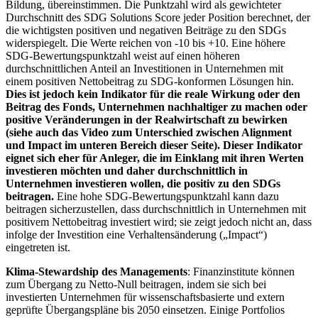
Bildung, übereinstimmen. Die Punktzahl wird als gewichteter
Durchschnitt des SDG Solutions Score jeder Position berechnet, der
die wichtigsten positiven und negativen Beiträge zu den SDGs
widerspiegelt. Die Werte reichen von -10 bis +10. Eine höhere
SDG-Bewertungspunktzahl weist auf einen höheren
durchschnittlichen Anteil an Investitionen in Unternehmen mit
einem positiven Nettobeitrag zu SDG-konformen Lösungen hin.
Dies ist jedoch kein Indikator für die reale Wirkung oder den
Beitrag des Fonds, Unternehmen nachhaltiger zu machen oder
positive Veränderungen in der Realwirtschaft zu bewirken
(siehe auch das Video zum Unterschied zwischen Alignment
und Impact im unteren Bereich dieser Seite). Dieser Indikator
eignet sich eher für Anleger, die im Einklang mit ihren Werten
investieren möchten und daher durchschnittlich in
Unternehmen investieren wollen, die positiv zu den SDGs
beitragen.
Eine hohe SDG-Bewertungspunktzahl kann dazu
beitragen sicherzustellen, dass durchschnittlich in Unternehmen mit
positivem Nettobeitrag investiert wird; sie zeigt jedoch nicht an, dass
infolge der Investition eine Verhaltensänderung („Impact“)
eingetreten ist.
Klima-Stewardship des Managements
: Finanzinstitute können
zum Übergang zu Netto-Null beitragen, indem sie sich bei
investierten Unternehmen für wissenschaftsbasierte und extern
geprüfte Übergangspläne bis 2050 einsetzen. Einige Portfolios