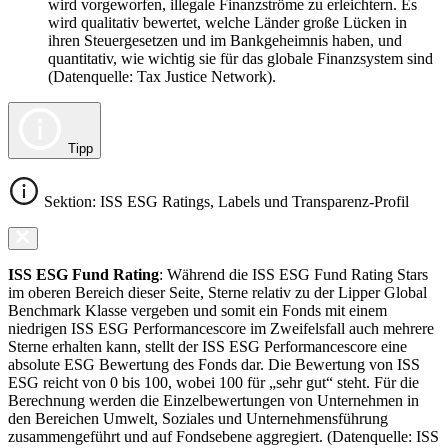
wird vorgeworfen, illegale Finanzströme zu erleichtern. Es
wird qualitativ bewertet, welche Länder große Lücken in
ihren Steuergesetzen und im Bankgeheimnis haben, und
quantitativ, wie wichtig sie für das globale Finanzsystem sind
(Datenquelle: Tax Justice Network).
Tipp
Sektion: ISS ESG Ratings, Labels und Transparenz-Profil
ISS ESG Fund Rating
: Während die ISS ESG Fund Rating Stars
im oberen Bereich dieser Seite, Sterne relativ zu der Lipper Global
Benchmark Klasse vergeben und somit ein Fonds mit einem
niedrigen ISS ESG Performancescore im Zweifelsfall auch mehrere
Sterne erhalten kann, stellt der ISS ESG Performancescore eine
absolute ESG Bewertung des Fonds dar. Die Bewertung von ISS
ESG reicht von 0 bis 100, wobei 100 für „sehr gut“ steht. Für die
Berechnung werden die Einzelbewertungen von Unternehmen in
den Bereichen Umwelt, Soziales und Unternehmensführung
zusammengeführt und auf Fondsebene aggregiert. (Datenquelle: ISS