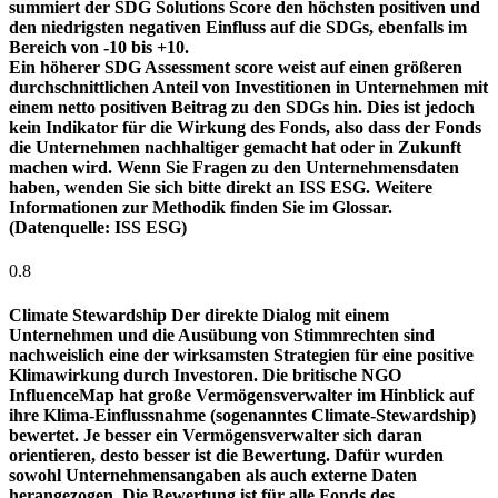
summiert der SDG Solutions Score den höchsten positiven und
den niedrigsten negativen Einfluss auf die SDGs, ebenfalls im
Bereich von -10 bis +10.
Ein höherer SDG Assessment score weist auf einen größeren
durchschnittlichen Anteil von Investitionen in Unternehmen mit
einem netto positiven Beitrag zu den SDGs hin. Dies ist jedoch
kein Indikator für die Wirkung des Fonds, also dass der Fonds
die Unternehmen nachhaltiger gemacht hat oder in Zukunft
machen wird. Wenn Sie Fragen zu den Unternehmensdaten
haben, wenden Sie sich bitte direkt an ISS ESG. Weitere
Informationen zur Methodik finden Sie im Glossar.
(Datenquelle: ISS ESG)
0.8
Climate Stewardship
Der direkte Dialog mit einem
Unternehmen und die Ausübung von Stimmrechten sind
nachweislich eine der wirksamsten Strategien für eine positive
Klimawirkung durch Investoren. Die britische NGO
InfluenceMap hat große Vermögensverwalter im Hinblick auf
ihre Klima-Einflussnahme (sogenanntes Climate-Stewardship)
bewertet. Je besser ein Vermögensverwalter sich daran
orientieren, desto besser ist die Bewertung. Dafür wurden
sowohl Unternehmensangaben als auch externe Daten
herangezogen. Die Bewertung ist für alle Fonds des