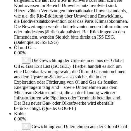
dargestellt, die laut ISS ESG in schwere oder sehr schwere
Kontroversen im Bereich Umweltschutz involviert sind.
Hierzu zählen Verletzungen internationaler Umweltstandards,
wie u.a. die Rio-Erklärung über Umwelt und Entwicklung,
die Biodiversitätskonvention oder das Paris-Klimaabkommen.
Die Bewertungen werden bei relevanten neuen Informationen
oder mindestens jährlich aktualisiert. Bei Rückfragen zu den
Firmendaten, wenden Sie sich bitte direkt an ISS ESG.
(Datenquelle: ISS ESG)
Öl und Gas
0.00%
Die Gewichtung der Unternehmen aus der Global
Oil & Gas Exit List (GOGEL). Hierbei handelt es sich um
eine Datenbank von urgewald, die Öl- und Gasunternehmen
aus dem Upstream-Sektor – also solche, die in der
Exploration oder Förderung von Öl und Gas als fossilen
Energieträgern tätig sind – sowie Unternehmen aus dem
Midstream-Sektor umfasst, die an der Planung weiterer
Infrastrukturen wie Pipelines oder Terminals beteiligt sind.
Der Bau neuer Gas- oder Ölkraftwerke wird ebenfalls
berücksichtigt. (Quelle: GOGEL)
Kohle
0.00%
Gewichtung von Unternehmen aus der Global Coal