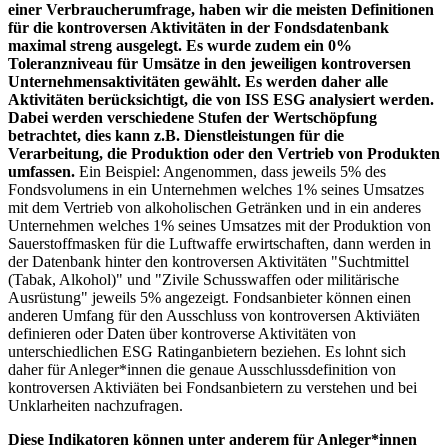
einer Verbraucherumfrage, haben wir die meisten Definitionen
für die kontroversen Aktivitäten in der Fondsdatenbank
maximal streng ausgelegt. Es wurde zudem ein 0%
Toleranzniveau für Umsätze in den jeweiligen kontroversen
Unternehmensaktivitäten gewählt. Es werden daher alle
Aktivitäten berücksichtigt, die von ISS ESG analysiert werden.
Dabei werden verschiedene Stufen der Wertschöpfung
betrachtet, dies kann z.B. Dienstleistungen für die
Verarbeitung, die Produktion oder den Vertrieb von Produkten
umfassen.
Ein Beispiel: Angenommen, dass jeweils 5% des
Fondsvolumens in ein Unternehmen welches 1% seines Umsatzes
mit dem Vertrieb von alkoholischen Getränken und in ein anderes
Unternehmen welches 1% seines Umsatzes mit der Produktion von
Sauerstoffmasken für die Luftwaffe erwirtschaften, dann werden in
der Datenbank hinter den kontroversen Aktivitäten "Suchtmittel
(Tabak, Alkohol)" und "Zivile Schusswaffen oder militärische
Ausrüstung" jeweils 5% angezeigt. Fondsanbieter können einen
anderen Umfang für den Ausschluss von kontroversen Aktiviäten
definieren oder Daten über kontroverse Aktivitäten von
unterschiedlichen ESG Ratinganbietern beziehen. Es lohnt sich
daher für Anleger*innen die genaue Ausschlussdefinition von
kontroversen Aktiviäten bei Fondsanbietern zu verstehen und bei
Unklarheiten nachzufragen.
Diese Indikatoren können unter anderem für Anleger*innen