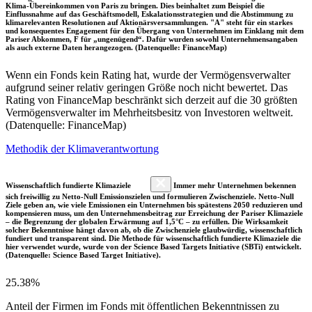
Klima-Übereinkommen von Paris zu bringen. Dies beinhaltet zum Beispiel die
Einflussnahme auf das Geschäftsmodell, Eskalationsstrategien und die Abstimmung zu
klimarelevanten Resolutionen auf Aktionärsversammlungen. "A" steht für ein starkes
und konsequentes Engagement für den Übergang von Unternehmen im Einklang mit dem
Pariser Abkommen, F für „ungenügend“. Dafür wurden sowohl Unternehmensangaben
als auch externe Daten herangezogen. (Datenquelle: FinanceMap)
Wenn ein Fonds kein Rating hat, wurde der Vermögensverwalter
aufgrund seiner relativ geringen Größe noch nicht bewertet. Das
Rating von FinanceMap beschränkt sich derzeit auf die 30 größten
Vermögensverwalter im Mehrheitsbesitz von Investoren weltweit.
(Datenquelle: FinanceMap)
Methodik der Klimaverantwortung
Wissenschaftlich fundierte Klimaziele
Immer mehr Unternehmen bekennen
sich freiwillig zu Netto-Null Emissionszielen und formulieren Zwischenziele. Netto-Null
Ziele geben an, wie viele Emissionen ein Unternehmen bis spätestens 2050 reduzieren und
kompensieren muss, um den Unternehmensbeitrag zur Erreichung der Pariser Klimaziele
– die Begrenzung der globalen Erwärmung auf 1,5°C – zu erfüllen. Die Wirksamkeit
solcher Bekenntnisse hängt davon ab, ob die Zwischenziele glaubwürdig, wissenschaftlich
fundiert und transparent sind. Die Methode für wissenschaftlich fundierte Klimaziele die
hier verwendet wurde, wurde von der Science Based Targets Initiative (SBTi) entwickelt.
(Datenquelle: Science Based Target Initiative).
25.38%
Anteil der Firmen im Fonds mit öffentlichen Bekenntnissen zu