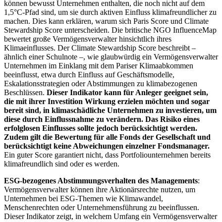
können bewusst Unternehmen enthalten, die noch nicht auf dem
1,5°C-Pfad sind, um sie durch aktiven Einfluss klimafreundlicher zu
machen. Dies kann erklären, warum sich Paris Score und Climate
Stewardship Score unterscheiden. Die britische NGO InfluenceMap
bewertet große Vermögensverwalter hinsichtlich ihres
Klimaeinflusses. Der Climate Stewardship Score beschreibt –
ähnlich einer Schulnote –, wie glaubwürdig ein Vermögensverwalter
Unternehmen im Einklang mit dem Pariser Klimaabkommen
beeinflusst, etwa durch Einfluss auf Geschäftsmodelle,
Eskalationsstrategien oder Abstimmungen zu klimabezogenen
Beschlüssen.
Dieser Indikator kann für Anleger geeignet sein,
die mit ihrer Investition Wirkung erzielen möchten und sogar
bereit sind, in klimaschädliche Unternehmen zu investieren, um
diese durch Einflussnahme zu verändern. Das Risiko eines
erfolglosen Einflusses sollte jedoch berücksichtigt werden.
Zudem gilt die Bewertung für alle Fonds der Gesellschaft und
berücksichtigt keine Abweichungen einzelner Fondsmanager.
Ein guter Score garantiert nicht, dass Portfoliounternehmen bereits
klimafreundlich sind oder es werden.
ESG-bezogenes Abstimmungsverhalten des Managements
:
Vermögensverwalter können ihre Aktionärsrechte nutzen, um
Unternehmen bei ESG-Themen wie Klimawandel,
Menschenrechten oder Unternehmensführung zu beeinflussen.
Dieser Indikator zeigt, in welchem Umfang ein Vermögensverwalter