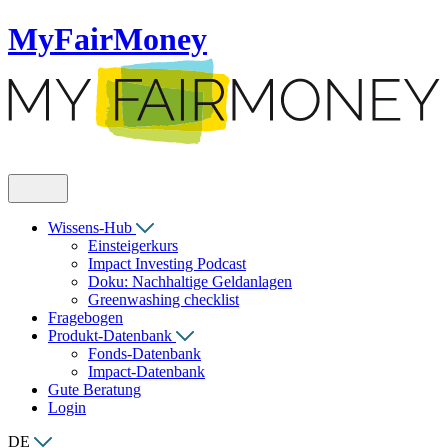
MyFairMoney
Wissens-Hub
Einsteigerkurs
Impact Investing Podcast
Doku: Nachhaltige Geldanlagen
Greenwashing checklist
Fragebogen
Produkt-Datenbank
Fonds-Datenbank
Impact-Datenbank
Gute Beratung
Login
DE