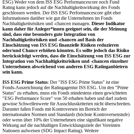
ESG) Weder von dem ISS ESG Performancescore noch Fund
Rating kann jedoch auf die Nachhaltigkeitswirkung des Fonds
geschlossen werden. Der ISS ESG Performancescore gibt eher
Informationen darüber wie gut die Unternehmen im Fonds
Nachhaltigkeitsrisiken und -chancen managen.
Dieser Indikator
kann daher für Anleger*innen geeignet sein, die der Meinung
sind, dass eine besonders gute Integration von
Nachhaltigkeitsrisiken und -chancen auf Basis der
Einschätzung von ISS ESG finanzielle Risiken reduzieren
oder/und Chance erhöhen könnten. Es sollte jedoch das Risiko
berücksichtigt werden, dass die Einschätzung von ISS ESG zur
Integration von Nachhaltigkeitsrisiken und -chancen einzelner
Unternehmen abweichend von anderen ESG Ratinganbietern
sein kann.
ISS ESG Prime Status
: Der "ISS ESG Prime Status" ist eine
Fonds-Auszeichnung der Ratingagentur ISS ESG. Um den "Prime
Status" zu erhalten, muss ein Fonds mindestens einen gewichteten
"ESG Performance Score" von 50 erhalten haben und darf zudem
gewisse Schwellenwerte für Ausschlusskriterien nicht überschreiten.
Darunter fallen Fonds mit Kontroversen im Bereich der
internationalen Normen und Standards (höchste Kontroversenstufe)
oder wenn über 10% der Unternehmen eine signifikant negative
Wirkung auf die nachhaltigen Entwicklungsziele der Vereinten
Nationen aufweisen (SDG Impact Rating). Weitere