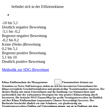
befindet sich in der Effizienzklasse
-10 bis 5,1
Deutlich negative Bewertung
-5,1 bis -0,2
Begrenzt negative Bewertung
-0,2 bis 0,2
Keine (Netto-)Bewertung
0,2 bis 5,1
Begrenzt positive Bewertung
5,1 bis 10
Deutlich positive Bewertung
Methodik zur SDG-Bewertung
Klima-Einflussnahme des Managements
Finanzinstitute können zur
Transition zu Netto-Null beitragen, indem sie sich bei investierten Unternehmen für
klimaverträgliche Geschäftstätigkeiten und glaubwürdige Transitionspläne einsetzen. Der
direkte Dialog mit einem Unternehmen und die Ausübung von Stimmrechten sind
nachweislich eine der wirksamsten Strategien für eine positive Klimawirkung durch
Investoren. Die britische NGO FinanceMap hat große Vermögensverwalter im Hinblick
auf ihre Klima-Einflussnahme (sogenanntes Climate-Stewardship) bewertet. Der
Buchstabe beschreibt ähnlich wie eine Schulnote, wie glaubwürdig ein
Vermögensverwalters Einfluss auf Unternehmen nimmt, um sie in Einklang mit dem