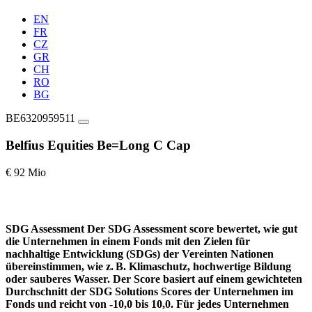
EN
FR
CZ
GR
CH
RO
BG
BE6320959511
Belfius Equities Be=Long C Cap
€ 92 Mio
SDG Assessment
Der SDG Assessment score bewertet, wie gut
die Unternehmen in einem Fonds mit den Zielen für
nachhaltige Entwicklung (SDGs) der Vereinten Nationen
übereinstimmen, wie z. B. Klimaschutz, hochwertige Bildung
oder sauberes Wasser. Der Score basiert auf einem gewichteten
Durchschnitt der SDG Solutions Scores der Unternehmen im
Fonds und reicht von -10,0 bis 10,0. Für jedes Unternehmen