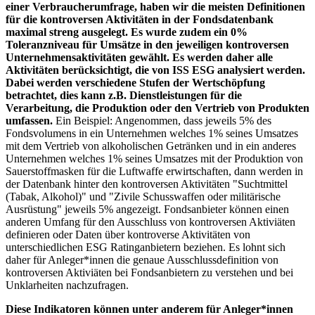
einer Verbraucherumfrage, haben wir die meisten Definitionen
für die kontroversen Aktivitäten in der Fondsdatenbank
maximal streng ausgelegt. Es wurde zudem ein 0%
Toleranzniveau für Umsätze in den jeweiligen kontroversen
Unternehmensaktivitäten gewählt. Es werden daher alle
Aktivitäten berücksichtigt, die von ISS ESG analysiert werden.
Dabei werden verschiedene Stufen der Wertschöpfung
betrachtet, dies kann z.B. Dienstleistungen für die
Verarbeitung, die Produktion oder den Vertrieb von Produkten
umfassen.
Ein Beispiel: Angenommen, dass jeweils 5% des
Fondsvolumens in ein Unternehmen welches 1% seines Umsatzes
mit dem Vertrieb von alkoholischen Getränken und in ein anderes
Unternehmen welches 1% seines Umsatzes mit der Produktion von
Sauerstoffmasken für die Luftwaffe erwirtschaften, dann werden in
der Datenbank hinter den kontroversen Aktivitäten "Suchtmittel
(Tabak, Alkohol)" und "Zivile Schusswaffen oder militärische
Ausrüstung" jeweils 5% angezeigt. Fondsanbieter können einen
anderen Umfang für den Ausschluss von kontroversen Aktiviäten
definieren oder Daten über kontroverse Aktivitäten von
unterschiedlichen ESG Ratinganbietern beziehen. Es lohnt sich
daher für Anleger*innen die genaue Ausschlussdefinition von
kontroversen Aktiviäten bei Fondsanbietern zu verstehen und bei
Unklarheiten nachzufragen.
Diese Indikatoren können unter anderem für Anleger*innen