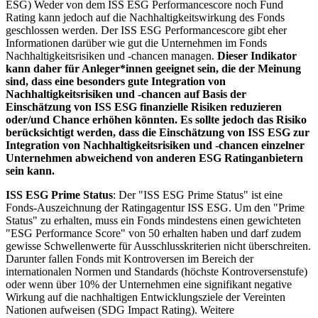
ESG) Weder von dem ISS ESG Performancescore noch Fund
Rating kann jedoch auf die Nachhaltigkeitswirkung des Fonds
geschlossen werden. Der ISS ESG Performancescore gibt eher
Informationen darüber wie gut die Unternehmen im Fonds
Nachhaltigkeitsrisiken und -chancen managen.
Dieser Indikator
kann daher für Anleger*innen geeignet sein, die der Meinung
sind, dass eine besonders gute Integration von
Nachhaltigkeitsrisiken und -chancen auf Basis der
Einschätzung von ISS ESG finanzielle Risiken reduzieren
oder/und Chance erhöhen könnten. Es sollte jedoch das Risiko
berücksichtigt werden, dass die Einschätzung von ISS ESG zur
Integration von Nachhaltigkeitsrisiken und -chancen einzelner
Unternehmen abweichend von anderen ESG Ratinganbietern
sein kann.
ISS ESG Prime Status
: Der "ISS ESG Prime Status" ist eine
Fonds-Auszeichnung der Ratingagentur ISS ESG. Um den "Prime
Status" zu erhalten, muss ein Fonds mindestens einen gewichteten
"ESG Performance Score" von 50 erhalten haben und darf zudem
gewisse Schwellenwerte für Ausschlusskriterien nicht überschreiten.
Darunter fallen Fonds mit Kontroversen im Bereich der
internationalen Normen und Standards (höchste Kontroversenstufe)
oder wenn über 10% der Unternehmen eine signifikant negative
Wirkung auf die nachhaltigen Entwicklungsziele der Vereinten
Nationen aufweisen (SDG Impact Rating). Weitere