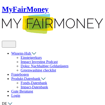
MyFairMoney
Wissens-Hub
Einsteigerkurs
Impact Investing Podcast
Doku: Nachhaltige Geldanlagen
Greenwashing checklist
Fragebogen
Produkt-Datenbank
Fonds-Datenbank
Impact-Datenbank
Gute Beratung
Login
DE