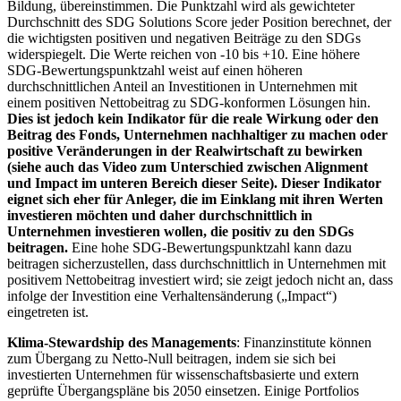
Bildung, übereinstimmen. Die Punktzahl wird als gewichteter
Durchschnitt des SDG Solutions Score jeder Position berechnet, der
die wichtigsten positiven und negativen Beiträge zu den SDGs
widerspiegelt. Die Werte reichen von -10 bis +10. Eine höhere
SDG-Bewertungspunktzahl weist auf einen höheren
durchschnittlichen Anteil an Investitionen in Unternehmen mit
einem positiven Nettobeitrag zu SDG-konformen Lösungen hin.
Dies ist jedoch kein Indikator für die reale Wirkung oder den
Beitrag des Fonds, Unternehmen nachhaltiger zu machen oder
positive Veränderungen in der Realwirtschaft zu bewirken
(siehe auch das Video zum Unterschied zwischen Alignment
und Impact im unteren Bereich dieser Seite). Dieser Indikator
eignet sich eher für Anleger, die im Einklang mit ihren Werten
investieren möchten und daher durchschnittlich in
Unternehmen investieren wollen, die positiv zu den SDGs
beitragen.
Eine hohe SDG-Bewertungspunktzahl kann dazu
beitragen sicherzustellen, dass durchschnittlich in Unternehmen mit
positivem Nettobeitrag investiert wird; sie zeigt jedoch nicht an, dass
infolge der Investition eine Verhaltensänderung („Impact“)
eingetreten ist.
Klima-Stewardship des Managements
: Finanzinstitute können
zum Übergang zu Netto-Null beitragen, indem sie sich bei
investierten Unternehmen für wissenschaftsbasierte und extern
geprüfte Übergangspläne bis 2050 einsetzen. Einige Portfolios