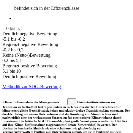
befindet sich in der Effizienzklasse
-10 bis 5,1
Deutlich negative Bewertung
-5,1 bis -0,2
Begrenzt negative Bewertung
-0,2 bis 0,2
Keine (Netto-)Bewertung
0,2 bis 5,1
Begrenzt positive Bewertung
5,1 bis 10
Deutlich positive Bewertung
Methodik zur SDG-Bewertung
Klima-Einflussnahme des Managements
Finanzinstitute können zur
Transition zu Netto-Null beitragen, indem sie sich bei investierten Unternehmen für
klimaverträgliche Geschäftstätigkeiten und glaubwürdige Transitionspläne einsetzen. Der
direkte Dialog mit einem Unternehmen und die Ausübung von Stimmrechten sind
nachweislich eine der wirksamsten Strategien für eine positive Klimawirkung durch
Investoren. Die britische NGO FinanceMap hat große Vermögensverwalter im Hinblick
auf ihre Klima-Einflussnahme (sogenanntes Climate-Stewardship) bewertet. Der
Buchstabe beschreibt ähnlich wie eine Schulnote, wie glaubwürdig ein
Vermögensverwalters Einfluss auf Unternehmen nimmt, um sie in Einklang mit dem