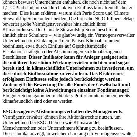
können bewusst Unternehmen enthalten, die noch nicht auf dem
1,5°C-Pfad sind, um sie durch aktiven Einfluss klimafreundlicher zu
machen. Dies kann erklären, warum sich Paris Score und Climate
Stewardship Score unterscheiden. Die britische NGO InfluenceMap
bewertet große Vermögensverwalter hinsichtlich ihres
Klimaeinflusses. Der Climate Stewardship Score beschreibt –
ähnlich einer Schulnote –, wie glaubwürdig ein Vermögensverwalter
Unternehmen im Einklang mit dem Pariser Klimaabkommen
beeinflusst, etwa durch Einfluss auf Geschäftsmodelle,
Eskalationsstrategien oder Abstimmungen zu klimabezogenen
Beschlüssen.
Dieser Indikator kann für Anleger geeignet sein,
die mit ihrer Investition Wirkung erzielen möchten und sogar
bereit sind, in klimaschädliche Unternehmen zu investieren, um
diese durch Einflussnahme zu verändern. Das Risiko eines
erfolglosen Einflusses sollte jedoch berücksichtigt werden.
Zudem gilt die Bewertung für alle Fonds der Gesellschaft und
berücksichtigt keine Abweichungen einzelner Fondsmanager.
Ein guter Score garantiert nicht, dass Portfoliounternehmen bereits
klimafreundlich sind oder es werden.
ESG-bezogenes Abstimmungsverhalten des Managements
:
Vermögensverwalter können ihre Aktionärsrechte nutzen, um
Unternehmen bei ESG-Themen wie Klimawandel,
Menschenrechten oder Unternehmensführung zu beeinflussen.
Dieser Indikator zeigt, in welchem Umfang ein Vermögensverwalter