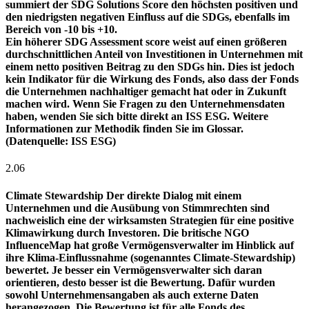
summiert der SDG Solutions Score den höchsten positiven und
den niedrigsten negativen Einfluss auf die SDGs, ebenfalls im
Bereich von -10 bis +10.
Ein höherer SDG Assessment score weist auf einen größeren
durchschnittlichen Anteil von Investitionen in Unternehmen mit
einem netto positiven Beitrag zu den SDGs hin. Dies ist jedoch
kein Indikator für die Wirkung des Fonds, also dass der Fonds
die Unternehmen nachhaltiger gemacht hat oder in Zukunft
machen wird. Wenn Sie Fragen zu den Unternehmensdaten
haben, wenden Sie sich bitte direkt an ISS ESG. Weitere
Informationen zur Methodik finden Sie im Glossar.
(Datenquelle: ISS ESG)
2.06
Climate Stewardship
Der direkte Dialog mit einem
Unternehmen und die Ausübung von Stimmrechten sind
nachweislich eine der wirksamsten Strategien für eine positive
Klimawirkung durch Investoren. Die britische NGO
InfluenceMap hat große Vermögensverwalter im Hinblick auf
ihre Klima-Einflussnahme (sogenanntes Climate-Stewardship)
bewertet. Je besser ein Vermögensverwalter sich daran
orientieren, desto besser ist die Bewertung. Dafür wurden
sowohl Unternehmensangaben als auch externe Daten
herangezogen. Die Bewertung ist für alle Fonds des