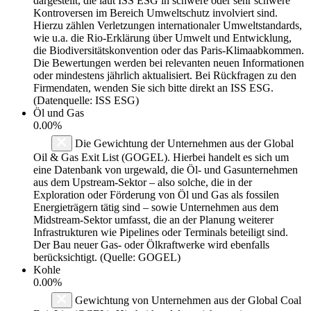
dargestellt, die laut ISS ESG in schwere oder sehr schwere
Kontroversen im Bereich Umweltschutz involviert sind.
Hierzu zählen Verletzungen internationaler Umweltstandards,
wie u.a. die Rio-Erklärung über Umwelt und Entwicklung,
die Biodiversitätskonvention oder das Paris-Klimaabkommen.
Die Bewertungen werden bei relevanten neuen Informationen
oder mindestens jährlich aktualisiert. Bei Rückfragen zu den
Firmendaten, wenden Sie sich bitte direkt an ISS ESG.
(Datenquelle: ISS ESG)
Öl und Gas
0.00%
Die Gewichtung der Unternehmen aus der Global
Oil & Gas Exit List (GOGEL). Hierbei handelt es sich um
eine Datenbank von urgewald, die Öl- und Gasunternehmen
aus dem Upstream-Sektor – also solche, die in der
Exploration oder Förderung von Öl und Gas als fossilen
Energieträgern tätig sind – sowie Unternehmen aus dem
Midstream-Sektor umfasst, die an der Planung weiterer
Infrastrukturen wie Pipelines oder Terminals beteiligt sind.
Der Bau neuer Gas- oder Ölkraftwerke wird ebenfalls
berücksichtigt. (Quelle: GOGEL)
Kohle
0.00%
Gewichtung von Unternehmen aus der Global Coal