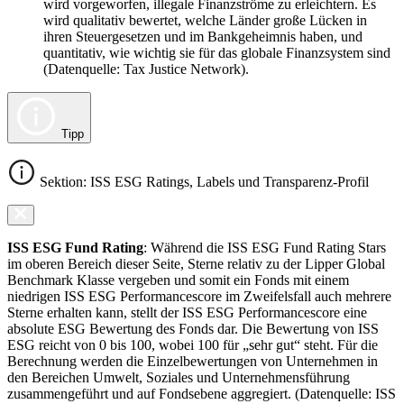
wird vorgeworfen, illegale Finanzströme zu erleichtern. Es
wird qualitativ bewertet, welche Länder große Lücken in
ihren Steuergesetzen und im Bankgeheimnis haben, und
quantitativ, wie wichtig sie für das globale Finanzsystem sind
(Datenquelle: Tax Justice Network).
Tipp
Sektion: ISS ESG Ratings, Labels und Transparenz-Profil
ISS ESG Fund Rating
: Während die ISS ESG Fund Rating Stars
im oberen Bereich dieser Seite, Sterne relativ zu der Lipper Global
Benchmark Klasse vergeben und somit ein Fonds mit einem
niedrigen ISS ESG Performancescore im Zweifelsfall auch mehrere
Sterne erhalten kann, stellt der ISS ESG Performancescore eine
absolute ESG Bewertung des Fonds dar. Die Bewertung von ISS
ESG reicht von 0 bis 100, wobei 100 für „sehr gut“ steht. Für die
Berechnung werden die Einzelbewertungen von Unternehmen in
den Bereichen Umwelt, Soziales und Unternehmensführung
zusammengeführt und auf Fondsebene aggregiert. (Datenquelle: ISS