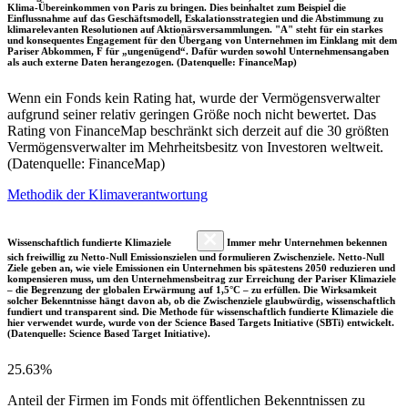
Klima-Übereinkommen von Paris zu bringen. Dies beinhaltet zum Beispiel die
Einflussnahme auf das Geschäftsmodell, Eskalationsstrategien und die Abstimmung zu
klimarelevanten Resolutionen auf Aktionärsversammlungen. "A" steht für ein starkes
und konsequentes Engagement für den Übergang von Unternehmen im Einklang mit dem
Pariser Abkommen, F für „ungenügend“. Dafür wurden sowohl Unternehmensangaben
als auch externe Daten herangezogen. (Datenquelle: FinanceMap)
Wenn ein Fonds kein Rating hat, wurde der Vermögensverwalter
aufgrund seiner relativ geringen Größe noch nicht bewertet. Das
Rating von FinanceMap beschränkt sich derzeit auf die 30 größten
Vermögensverwalter im Mehrheitsbesitz von Investoren weltweit.
(Datenquelle: FinanceMap)
Methodik der Klimaverantwortung
Wissenschaftlich fundierte Klimaziele
Immer mehr Unternehmen bekennen
sich freiwillig zu Netto-Null Emissionszielen und formulieren Zwischenziele. Netto-Null
Ziele geben an, wie viele Emissionen ein Unternehmen bis spätestens 2050 reduzieren und
kompensieren muss, um den Unternehmensbeitrag zur Erreichung der Pariser Klimaziele
– die Begrenzung der globalen Erwärmung auf 1,5°C – zu erfüllen. Die Wirksamkeit
solcher Bekenntnisse hängt davon ab, ob die Zwischenziele glaubwürdig, wissenschaftlich
fundiert und transparent sind. Die Methode für wissenschaftlich fundierte Klimaziele die
hier verwendet wurde, wurde von der Science Based Targets Initiative (SBTi) entwickelt.
(Datenquelle: Science Based Target Initiative).
25.63%
Anteil der Firmen im Fonds mit öffentlichen Bekenntnissen zu