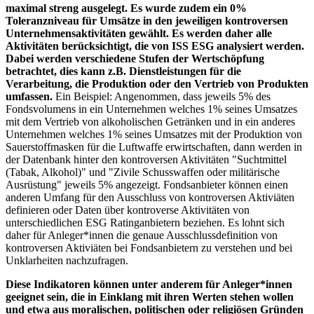
maximal streng ausgelegt. Es wurde zudem ein 0%
Toleranzniveau für Umsätze in den jeweiligen kontroversen
Unternehmensaktivitäten gewählt. Es werden daher alle
Aktivitäten berücksichtigt, die von ISS ESG analysiert werden.
Dabei werden verschiedene Stufen der Wertschöpfung
betrachtet, dies kann z.B. Dienstleistungen für die
Verarbeitung, die Produktion oder den Vertrieb von Produkten
umfassen.
Ein Beispiel: Angenommen, dass jeweils 5% des
Fondsvolumens in ein Unternehmen welches 1% seines Umsatzes
mit dem Vertrieb von alkoholischen Getränken und in ein anderes
Unternehmen welches 1% seines Umsatzes mit der Produktion von
Sauerstoffmasken für die Luftwaffe erwirtschaften, dann werden in
der Datenbank hinter den kontroversen Aktivitäten "Suchtmittel
(Tabak, Alkohol)" und "Zivile Schusswaffen oder militärische
Ausrüstung" jeweils 5% angezeigt. Fondsanbieter können einen
anderen Umfang für den Ausschluss von kontroversen Aktiviäten
definieren oder Daten über kontroverse Aktivitäten von
unterschiedlichen ESG Ratinganbietern beziehen. Es lohnt sich
daher für Anleger*innen die genaue Ausschlussdefinition von
kontroversen Aktiviäten bei Fondsanbietern zu verstehen und bei
Unklarheiten nachzufragen.
Diese Indikatoren können unter anderem für Anleger*innen
geeignet sein, die in Einklang mit ihren Werten stehen wollen
und etwa aus moralischen, politischen oder religiösen Gründen