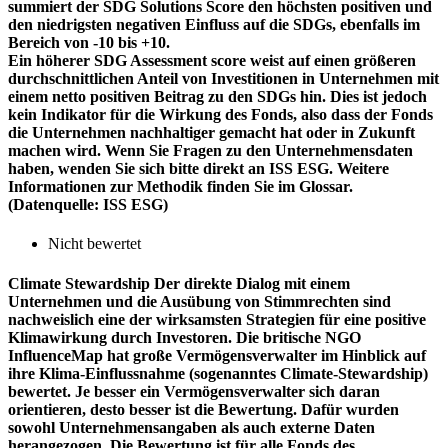
summiert der SDG Solutions Score den höchsten positiven und
den niedrigsten negativen Einfluss auf die SDGs, ebenfalls im
Bereich von -10 bis +10.
Ein höherer SDG Assessment score weist auf einen größeren
durchschnittlichen Anteil von Investitionen in Unternehmen mit
einem netto positiven Beitrag zu den SDGs hin. Dies ist jedoch
kein Indikator für die Wirkung des Fonds, also dass der Fonds
die Unternehmen nachhaltiger gemacht hat oder in Zukunft
machen wird. Wenn Sie Fragen zu den Unternehmensdaten
haben, wenden Sie sich bitte direkt an ISS ESG. Weitere
Informationen zur Methodik finden Sie im Glossar.
(Datenquelle: ISS ESG)
Nicht bewertet
Climate Stewardship
Der direkte Dialog mit einem
Unternehmen und die Ausübung von Stimmrechten sind
nachweislich eine der wirksamsten Strategien für eine positive
Klimawirkung durch Investoren. Die britische NGO
InfluenceMap hat große Vermögensverwalter im Hinblick auf
ihre Klima-Einflussnahme (sogenanntes Climate-Stewardship)
bewertet. Je besser ein Vermögensverwalter sich daran
orientieren, desto besser ist die Bewertung. Dafür wurden
sowohl Unternehmensangaben als auch externe Daten
herangezogen. Die Bewertung ist für alle Fonds des