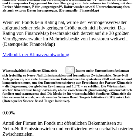
und konsequentes Engagement für den Übergang von Unternehmen im Einklang mit dem
Pariser Abkommen, F für „ungenügend“. Dafür wurden sowohl Unternehmensangaben
als auch externe Daten herangezogen. (Datenquelle: FinanceMap)
Wenn ein Fonds kein Rating hat, wurde der Vermögensverwalter
aufgrund seiner relativ geringen Größe noch nicht bewertet. Das
Rating von FinanceMap beschränkt sich derzeit auf die 30 größten
Vermögensverwalter im Mehrheitsbesitz von Investoren weltweit.
(Datenquelle: FinanceMap)
Methodik der Klimaverantwortung
Wissenschaftlich fundierte Klimaziele
Immer mehr Unternehmen bekennen
sich freiwillig zu Netto-Null Emissionszielen und formulieren Zwischenziele. Netto-Null
Ziele geben an, wie viele Emissionen ein Unternehmen bis spätestens 2050 reduzieren und
kompensieren muss, um den Unternehmensbeitrag zur Erreichung der Pariser Klimaziele
– die Begrenzung der globalen Erwärmung auf 1,5°C – zu erfüllen. Die Wirksamkeit
solcher Bekenntnisse hängt davon ab, ob die Zwischenziele glaubwürdig, wissenschaftlich
fundiert und transparent sind. Die Methode für wissenschaftlich fundierte Klimaziele die
hier verwendet wurde, wurde von der Science Based Targets Initiative (SBTi) entwickelt.
(Datenquelle: Science Based Target Initiative).
0.00%
Anteil der Firmen im Fonds mit öffentlichen Bekenntnissen zu
Netto-Null Emissionszielen und verifizierten wissenschafts-basierten
Zwischenzielen.