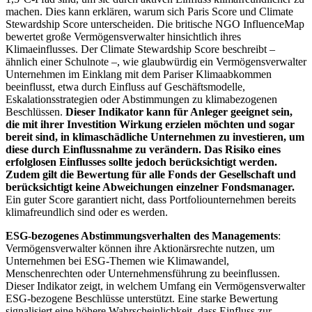
machen. Dies kann erklären, warum sich Paris Score und Climate
Stewardship Score unterscheiden. Die britische NGO InfluenceMap
bewertet große Vermögensverwalter hinsichtlich ihres
Klimaeinflusses. Der Climate Stewardship Score beschreibt –
ähnlich einer Schulnote –, wie glaubwürdig ein Vermögensverwalter
Unternehmen im Einklang mit dem Pariser Klimaabkommen
beeinflusst, etwa durch Einfluss auf Geschäftsmodelle,
Eskalationsstrategien oder Abstimmungen zu klimabezogenen
Beschlüssen.
Dieser Indikator kann für Anleger geeignet sein,
die mit ihrer Investition Wirkung erzielen möchten und sogar
bereit sind, in klimaschädliche Unternehmen zu investieren, um
diese durch Einflussnahme zu verändern. Das Risiko eines
erfolglosen Einflusses sollte jedoch berücksichtigt werden.
Zudem gilt die Bewertung für alle Fonds der Gesellschaft und
berücksichtigt keine Abweichungen einzelner Fondsmanager.
Ein guter Score garantiert nicht, dass Portfoliounternehmen bereits
klimafreundlich sind oder es werden.
ESG-bezogenes Abstimmungsverhalten des Managements
:
Vermögensverwalter können ihre Aktionärsrechte nutzen, um
Unternehmen bei ESG-Themen wie Klimawandel,
Menschenrechten oder Unternehmensführung zu beeinflussen.
Dieser Indikator zeigt, in welchem Umfang ein Vermögensverwalter
ESG-bezogene Beschlüsse unterstützt. Eine starke Bewertung
signalisiert eine höhere Wahrscheinlichkeit, dass Einfluss zur