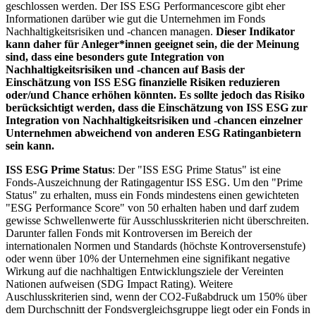
geschlossen werden. Der ISS ESG Performancescore gibt eher
Informationen darüber wie gut die Unternehmen im Fonds
Nachhaltigkeitsrisiken und -chancen managen.
Dieser Indikator
kann daher für Anleger*innen geeignet sein, die der Meinung
sind, dass eine besonders gute Integration von
Nachhaltigkeitsrisiken und -chancen auf Basis der
Einschätzung von ISS ESG finanzielle Risiken reduzieren
oder/und Chance erhöhen könnten. Es sollte jedoch das Risiko
berücksichtigt werden, dass die Einschätzung von ISS ESG zur
Integration von Nachhaltigkeitsrisiken und -chancen einzelner
Unternehmen abweichend von anderen ESG Ratinganbietern
sein kann.
ISS ESG Prime Status
: Der "ISS ESG Prime Status" ist eine
Fonds-Auszeichnung der Ratingagentur ISS ESG. Um den "Prime
Status" zu erhalten, muss ein Fonds mindestens einen gewichteten
"ESG Performance Score" von 50 erhalten haben und darf zudem
gewisse Schwellenwerte für Ausschlusskriterien nicht überschreiten.
Darunter fallen Fonds mit Kontroversen im Bereich der
internationalen Normen und Standards (höchste Kontroversenstufe)
oder wenn über 10% der Unternehmen eine signifikant negative
Wirkung auf die nachhaltigen Entwicklungsziele der Vereinten
Nationen aufweisen (SDG Impact Rating). Weitere
Auschlusskriterien sind, wenn der CO2-Fußabdruck um 150% über
dem Durchschnitt der Fondsvergleichsgruppe liegt oder ein Fonds in