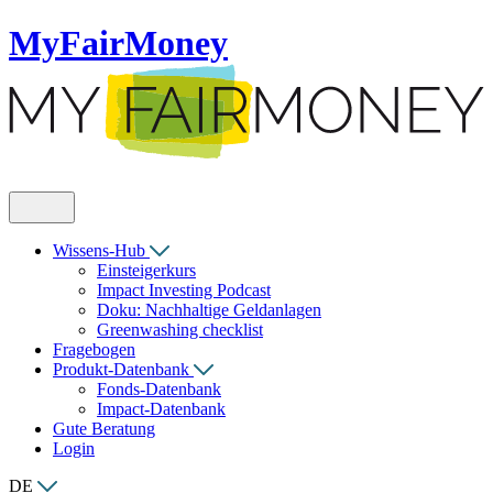
MyFairMoney
Wissens-Hub
Einsteigerkurs
Impact Investing Podcast
Doku: Nachhaltige Geldanlagen
Greenwashing checklist
Fragebogen
Produkt-Datenbank
Fonds-Datenbank
Impact-Datenbank
Gute Beratung
Login
DE