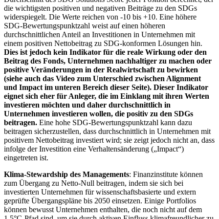
die wichtigsten positiven und negativen Beiträge zu den SDGs
widerspiegelt. Die Werte reichen von -10 bis +10. Eine höhere
SDG-Bewertungspunktzahl weist auf einen höheren
durchschnittlichen Anteil an Investitionen in Unternehmen mit
einem positiven Nettobeitrag zu SDG-konformen Lösungen hin.
Dies ist jedoch kein Indikator für die reale Wirkung oder den
Beitrag des Fonds, Unternehmen nachhaltiger zu machen oder
positive Veränderungen in der Realwirtschaft zu bewirken
(siehe auch das Video zum Unterschied zwischen Alignment
und Impact im unteren Bereich dieser Seite). Dieser Indikator
eignet sich eher für Anleger, die im Einklang mit ihren Werten
investieren möchten und daher durchschnittlich in
Unternehmen investieren wollen, die positiv zu den SDGs
beitragen.
Eine hohe SDG-Bewertungspunktzahl kann dazu
beitragen sicherzustellen, dass durchschnittlich in Unternehmen mit
positivem Nettobeitrag investiert wird; sie zeigt jedoch nicht an, dass
infolge der Investition eine Verhaltensänderung („Impact“)
eingetreten ist.
Klima-Stewardship des Managements
: Finanzinstitute können
zum Übergang zu Netto-Null beitragen, indem sie sich bei
investierten Unternehmen für wissenschaftsbasierte und extern
geprüfte Übergangspläne bis 2050 einsetzen. Einige Portfolios
können bewusst Unternehmen enthalten, die noch nicht auf dem
1,5°C-Pfad sind, um sie durch aktiven Einfluss klimafreundlicher zu