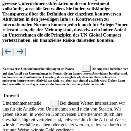
gewisse Unternehmensaktivitäten in ihrem Investment
vollständig ausschließen wollen. Sie finden vollständige
Transparenz über die Definition der einzelnen kontroversen
Aktivitäten in den jeweiligen Info i's. Kontroversen zu
internationalen Normen können jedoch auch für Anleger*innen
relevant sein, die der Meinung sind, dass etwa ein hoher Anteil
an Unternehmen die die Prinzipien des UN Global Compact
verletzt haben, ein finanzielles Risiko darstellen könnten.
Kontroverse Unternehmensbeteiligungen im Fonds
Die Angaben beziehen sich
auf den Anteil von Unternehmen im Fonds, die an kontroversen Aktivitäten beteiligt sind.
Sie können nicht aufsummiert werden, da es möglich ist, dass ein Unternehmen in
mehreren kontroversen Aktivitäten tätig ist, aber nur einmal gezählt wird. Daher kann
die Gesamthöhe niedriger sein als die Summe der unten gelisteten Anteile.
Umwelt
Unternehmensanteile
Bei diesen Werten interessieren wir
uns für die Anteile von Unternehmen und nicht von Staaten. Wir
geben also an, in welchen Kontroversen Unternehmen durch ihre
Geschäftstätigkeit vertreten sind, teilweise durch die Art und Weise,
wie sie Geschäfte machen oder geleitet werden, teilweise durch die
Art und Weise, wie sie Geld verdienen.