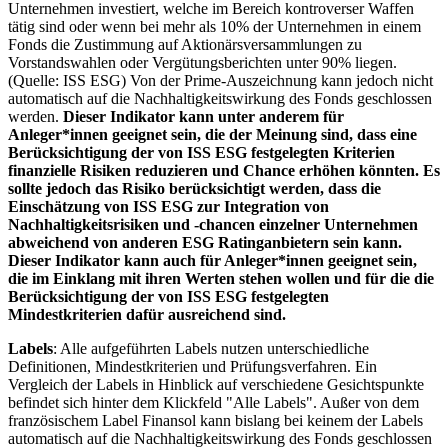
Unternehmen investiert, welche im Bereich kontroverser Waffen
tätig sind oder wenn bei mehr als 10% der Unternehmen in einem
Fonds die Zustimmung auf Aktionärsversammlungen zu
Vorstandswahlen oder Vergütungsberichten unter 90% liegen.
(Quelle: ISS ESG) Von der Prime-Auszeichnung kann jedoch nicht
automatisch auf die Nachhaltigkeitswirkung des Fonds geschlossen
werden.
Dieser Indikator kann unter anderem für
Anleger*innen geeignet sein, die der Meinung sind, dass eine
Berücksichtigung der von ISS ESG festgelegten Kriterien
finanzielle Risiken reduzieren und Chance erhöhen könnten. Es
sollte jedoch das Risiko berücksichtigt werden, dass die
Einschätzung von ISS ESG zur Integration von
Nachhaltigkeitsrisiken und -chancen einzelner Unternehmen
abweichend von anderen ESG Ratinganbietern sein kann.
Dieser Indikator kann auch für Anleger*innen geeignet sein,
die im Einklang mit ihren Werten stehen wollen und für die die
Berücksichtigung der von ISS ESG festgelegten
Mindestkriterien dafür ausreichend sind.
Labels
: Alle aufgeführten Labels nutzen unterschiedliche
Definitionen, Mindestkriterien und Prüfungsverfahren. Ein
Vergleich der Labels in Hinblick auf verschiedene Gesichtspunkte
befindet sich hinter dem Klickfeld "Alle Labels". Außer von dem
französischem Label Finansol kann bislang bei keinem der Labels
automatisch auf die Nachhaltigkeitswirkung des Fonds geschlossen