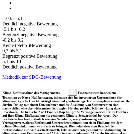
-10 bis 5,1
Deutlich negative Bewertung
-5,1 bis -0,2
Begrenzt negative Bewertung
-0,2 bis 0,2
Keine (Netto-)Bewertung
0,2 bis 5,1
Begrenzt positive Bewertung
5,1 bis 10
Deutlich positive Bewertung
Methodik zur SDG-Bewertung
Klima-Einflussnahme des Managements
Finanzinstitute können zur
Transition zu Netto-Null beitragen, indem sie sich bei investierten Unternehmen für
klimaverträgliche Geschäftstätigkeiten und glaubwürdige Transitionspläne einsetzen. Der
direkte Dialog mit einem Unternehmen und die Ausübung von Stimmrechten sind
nachweislich eine der wirksamsten Strategien für eine positive Klimawirkung durch
Investoren. Die britische NGO FinanceMap hat große Vermögensverwalter im Hinblick
auf ihre Klima-Einflussnahme (sogenanntes Climate-Stewardship) bewertet. Der
Buchstabe beschreibt ähnlich wie eine Schulnote, wie glaubwürdig ein
Vermögensverwalters Einfluss auf Unternehmen nimmt, um sie in Einklang mit dem
Klima-Übereinkommen von Paris zu bringen. Dies beinhaltet zum Beispiel die
Einflussnahme auf das Geschäftsmodell, Eskalationsstrategien und die Abstimmung zu
klimarelevanten Resolutionen auf Aktionärsversammlungen. "A" steht für ein starkes