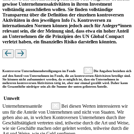
gewisse Unternehmensaktivitäten in ihrem Investment
vollständig ausschließen wollen. Sie finden vollständige
Transparenz über die Definition der einzelnen kontroversen
Aktivitäten in den jeweiligen Info i's. Kontroversen zu
internationalen Normen können jedoch auch für Anleger*innen
relevant sein, die der Meinung sind, dass etwa ein hoher Anteil
an Unternehmen die die Prinzipien des UN Global Compact
verletzt haben, ein finanzielles Risiko darstellen könnten.
Kontroverse Unternehmensbeteiligungen im Fonds
Die Angaben beziehen sich
auf den Anteil von Unternehmen im Fonds, die an kontroversen Aktivitäten beteiligt sind.
Sie können nicht aufsummiert werden, da es möglich ist, dass ein Unternehmen in
mehreren kontroversen Aktivitäten tätig ist, aber nur einmal gezählt wird. Daher kann
die Gesamthöhe niedriger sein als die Summe der unten gelisteten Anteile.
Umwelt
Unternehmensanteile
Bei diesen Werten interessieren wir
uns für die Anteile von Unternehmen und nicht von Staaten. Wir
geben also an, in welchen Kontroversen Unternehmen durch ihre
Geschäftstätigkeit vertreten sind, teilweise durch die Art und Weise,
wie sie Geschäfte machen oder geleitet werden, teilweise durch die
Art und Weise, wie sie Geld verdienen.