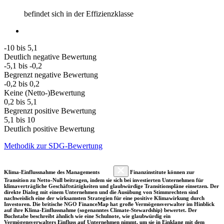
befindet sich in der Effizienzklasse
-10 bis 5,1
Deutlich negative Bewertung
-5,1 bis -0,2
Begrenzt negative Bewertung
-0,2 bis 0,2
Keine (Netto-)Bewertung
0,2 bis 5,1
Begrenzt positive Bewertung
5,1 bis 10
Deutlich positive Bewertung
Methodik zur SDG-Bewertung
Klima-Einflussnahme des Managements
Finanzinstitute können zur
Transition zu Netto-Null beitragen, indem sie sich bei investierten Unternehmen für
klimaverträgliche Geschäftstätigkeiten und glaubwürdige Transitionspläne einsetzen. Der
direkte Dialog mit einem Unternehmen und die Ausübung von Stimmrechten sind
nachweislich eine der wirksamsten Strategien für eine positive Klimawirkung durch
Investoren. Die britische NGO FinanceMap hat große Vermögensverwalter im Hinblick
auf ihre Klima-Einflussnahme (sogenanntes Climate-Stewardship) bewertet. Der
Buchstabe beschreibt ähnlich wie eine Schulnote, wie glaubwürdig ein
Vermögensverwalters Einfluss auf Unternehmen nimmt, um sie in Einklang mit dem