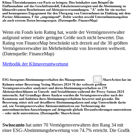
Klima-Übereinkommen von Paris zu bringen. Dies beinhaltet zum Beispiel die
Einflussnahme auf das Geschäftsmodell, Eskalationsstrategien und die Abstimmung zu
klimarelevanten Resolutionen auf Aktionärsversammlungen. "A" steht für ein starkes
und konsequentes Engagement für den Übergang von Unternehmen im Einklang mit dem
Pariser Abkommen, F für „ungenügend“. Dafür wurden sowohl Unternehmensangaben
als auch externe Daten herangezogen. (Datenquelle: FinanceMap)
Wenn ein Fonds kein Rating hat, wurde der Vermögensverwalter
aufgrund seiner relativ geringen Größe noch nicht bewertet. Das
Rating von FinanceMap beschränkt sich derzeit auf die 30 größten
Vermögensverwalter im Mehrheitsbesitz von Investoren weltweit.
(Datenquelle: FinanceMap)
Methodik der Klimaverantwortung
ESG-bezogenes Abstimmungsverhalten des Managements
ShareAction hat im
Rahmen seiner Bewertung Voting Matters 2024 70 der weltweit größten
Vermögensverwalter analysiert und deren Abstimmungsverhalten zu 279
Aktionärsbeschlüssen zu Umwelt- und Sozialthemen während der Proxy-Saison 2024
untersucht. Auf Grundlage dieser Analyse wurden die Vermögensverwalter nach der
Konsistenz und Ambition ihres Abstimmungsverhaltens bewertet und gerankt. Die
Bewertung stützt sich auf detaillierte Abstimmungsdaten und zeigt Unterschiede darin
auf, wie Vermögensverwalter Aktionärsinitiativen zur Verbesserung der
unternehmerischen Auswirkungen auf dringende globale Herausforderungen unterstützen
– oder nicht unterstützen. (Datenquelle: ShareAction)
Swisscanto
hat unter 70 Vermögensverwaltern den Rang 34 mit
einer ESG-Abstimmungsbewertung von 74.7% erreicht. Die Grafik