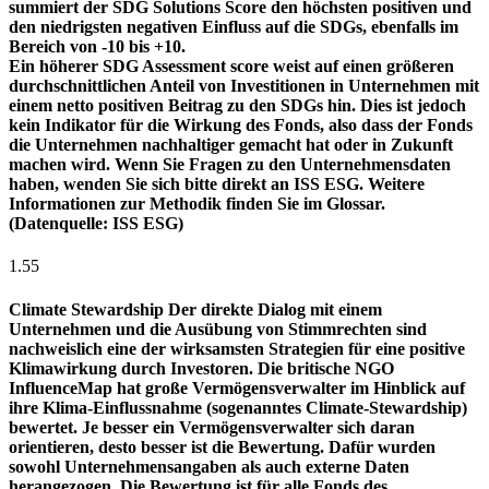
summiert der SDG Solutions Score den höchsten positiven und
den niedrigsten negativen Einfluss auf die SDGs, ebenfalls im
Bereich von -10 bis +10.
Ein höherer SDG Assessment score weist auf einen größeren
durchschnittlichen Anteil von Investitionen in Unternehmen mit
einem netto positiven Beitrag zu den SDGs hin. Dies ist jedoch
kein Indikator für die Wirkung des Fonds, also dass der Fonds
die Unternehmen nachhaltiger gemacht hat oder in Zukunft
machen wird. Wenn Sie Fragen zu den Unternehmensdaten
haben, wenden Sie sich bitte direkt an ISS ESG. Weitere
Informationen zur Methodik finden Sie im Glossar.
(Datenquelle: ISS ESG)
1.55
Climate Stewardship
Der direkte Dialog mit einem
Unternehmen und die Ausübung von Stimmrechten sind
nachweislich eine der wirksamsten Strategien für eine positive
Klimawirkung durch Investoren. Die britische NGO
InfluenceMap hat große Vermögensverwalter im Hinblick auf
ihre Klima-Einflussnahme (sogenanntes Climate-Stewardship)
bewertet. Je besser ein Vermögensverwalter sich daran
orientieren, desto besser ist die Bewertung. Dafür wurden
sowohl Unternehmensangaben als auch externe Daten
herangezogen. Die Bewertung ist für alle Fonds des