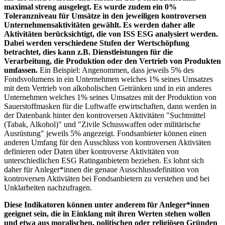
maximal streng ausgelegt. Es wurde zudem ein 0%
Toleranzniveau für Umsätze in den jeweiligen kontroversen
Unternehmensaktivitäten gewählt. Es werden daher alle
Aktivitäten berücksichtigt, die von ISS ESG analysiert werden.
Dabei werden verschiedene Stufen der Wertschöpfung
betrachtet, dies kann z.B. Dienstleistungen für die
Verarbeitung, die Produktion oder den Vertrieb von Produkten
umfassen.
Ein Beispiel: Angenommen, dass jeweils 5% des
Fondsvolumens in ein Unternehmen welches 1% seines Umsatzes
mit dem Vertrieb von alkoholischen Getränken und in ein anderes
Unternehmen welches 1% seines Umsatzes mit der Produktion von
Sauerstoffmasken für die Luftwaffe erwirtschaften, dann werden in
der Datenbank hinter den kontroversen Aktivitäten "Suchtmittel
(Tabak, Alkohol)" und "Zivile Schusswaffen oder militärische
Ausrüstung" jeweils 5% angezeigt. Fondsanbieter können einen
anderen Umfang für den Ausschluss von kontroversen Aktiviäten
definieren oder Daten über kontroverse Aktivitäten von
unterschiedlichen ESG Ratinganbietern beziehen. Es lohnt sich
daher für Anleger*innen die genaue Ausschlussdefinition von
kontroversen Aktiviäten bei Fondsanbietern zu verstehen und bei
Unklarheiten nachzufragen.
Diese Indikatoren können unter anderem für Anleger*innen
geeignet sein, die in Einklang mit ihren Werten stehen wollen
und etwa aus moralischen, politischen oder religiösen Gründen