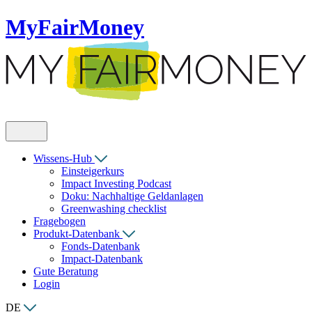
MyFairMoney
Wissens-Hub
Einsteigerkurs
Impact Investing Podcast
Doku: Nachhaltige Geldanlagen
Greenwashing checklist
Fragebogen
Produkt-Datenbank
Fonds-Datenbank
Impact-Datenbank
Gute Beratung
Login
DE