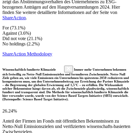
zeigt das Abstimmungsverhalten des Unternehmens zu ESG-
bezogenen Anträgen auf den Hauptversammlungen 2024. Hier
finden Sie weitere detaillierte Informationen auf der Seite von
ShareAction
.
For (73.1%)
Against (3.6%)
Did not vote (21.1%)
No holdings (2.2%)
ShareAction Methodology
Wissenschaftlich fundierte Klimaziele
Immer mehr Unternehmen bekennen
sich freiwillig zu Netto-Null Emissionszielen und formulieren Zwischenziele. Netto-Null
Ziele geben an, wie viele Emissionen ein Unternehmen bis spätestens 2050 reduzieren und
kompensieren muss, um den Unternehmensbeitrag zur Erreichung der Pariser Klimaziele
– die Begrenzung der globalen Erwärmung auf 1,5°C – zu erfüllen. Die Wirksamkeit
solcher Bekenntnisse hängt davon ab, ob die Zwischenziele glaubwürdig, wissenschaftlich
fundiert und transparent sind. Die Methode für wissenschaftlich fundierte Klimaziele die
hier verwendet wurde, wurde von der Science Based Targets Initiative (SBTi) entwickelt.
(Datenquelle: Science Based Target Initiative).
26.24%
Anteil der Firmen im Fonds mit öffentlichen Bekenntnissen zu
Netto-Null Emissionszielen und verifizierten wissenschafts-basierten
Zwischenzielen.