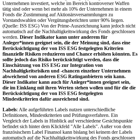
Unternehmen investiert, welche im Bereich kontroverser Waffen
tätig sind oder wenn bei mehr als 10% der Unternehmen in einem
Fonds die Zustimmung auf Aktionärsversammlungen zu
Vorstandswahlen oder Vergütungsberichten unter 90% liegen.
(Quelle: ISS ESG) Von der Prime-Auszeichnung kann jedoch nicht
automatisch auf die Nachhaltigkeitswirkung des Fonds geschlossen
werden.
Dieser Indikator kann unter anderem für
Anleger*innen geeignet sein, die der Meinung sind, dass eine
Berücksichtigung der von ISS ESG festgelegten Kriterien
finanzielle Risiken reduzieren und Chance erhöhen könnten. Es
sollte jedoch das Risiko berücksichtigt werden, dass die
Einschätzung von ISS ESG zur Integration von
Nachhaltigkeitsrisiken und -chancen einzelner Unternehmen
abweichend von anderen ESG Ratinganbietern sein kann.
Dieser Indikator kann auch für Anleger*innen geeignet sein,
die im Einklang mit ihren Werten stehen wollen und für die die
Berücksichtigung der von ISS ESG festgelegten
Mindestkriterien dafür ausreichend sind.
Labels
: Alle aufgeführten Labels nutzen unterschiedliche
Definitionen, Mindestkriterien und Prüfungsverfahren. Ein
Vergleich der Labels in Hinblick auf verschiedene Gesichtspunkte
befindet sich hinter dem Klickfeld "Alle Labels". Außer von dem
französischem Label Finansol kann bislang bei keinem der Labels
automatisch auf die Nachhaltigkeitswirkung des Fonds geschlossen