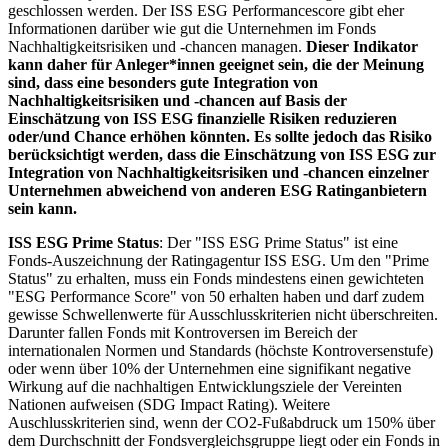
geschlossen werden. Der ISS ESG Performancescore gibt eher
Informationen darüber wie gut die Unternehmen im Fonds
Nachhaltigkeitsrisiken und -chancen managen.
Dieser Indikator
kann daher für Anleger*innen geeignet sein, die der Meinung
sind, dass eine besonders gute Integration von
Nachhaltigkeitsrisiken und -chancen auf Basis der
Einschätzung von ISS ESG finanzielle Risiken reduzieren
oder/und Chance erhöhen könnten. Es sollte jedoch das Risiko
berücksichtigt werden, dass die Einschätzung von ISS ESG zur
Integration von Nachhaltigkeitsrisiken und -chancen einzelner
Unternehmen abweichend von anderen ESG Ratinganbietern
sein kann.
ISS ESG Prime Status
: Der "ISS ESG Prime Status" ist eine
Fonds-Auszeichnung der Ratingagentur ISS ESG. Um den "Prime
Status" zu erhalten, muss ein Fonds mindestens einen gewichteten
"ESG Performance Score" von 50 erhalten haben und darf zudem
gewisse Schwellenwerte für Ausschlusskriterien nicht überschreiten.
Darunter fallen Fonds mit Kontroversen im Bereich der
internationalen Normen und Standards (höchste Kontroversenstufe)
oder wenn über 10% der Unternehmen eine signifikant negative
Wirkung auf die nachhaltigen Entwicklungsziele der Vereinten
Nationen aufweisen (SDG Impact Rating). Weitere
Auschlusskriterien sind, wenn der CO2-Fußabdruck um 150% über
dem Durchschnitt der Fondsvergleichsgruppe liegt oder ein Fonds in