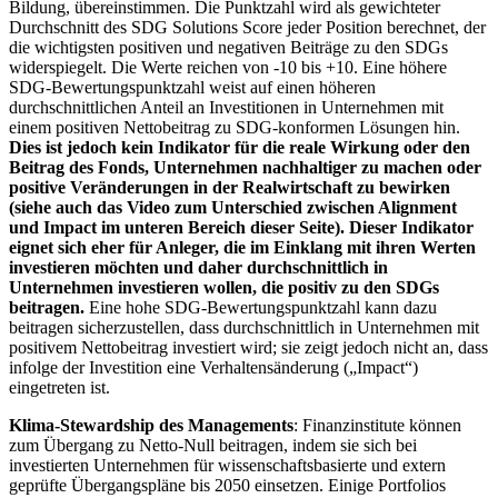
Bildung, übereinstimmen. Die Punktzahl wird als gewichteter
Durchschnitt des SDG Solutions Score jeder Position berechnet, der
die wichtigsten positiven und negativen Beiträge zu den SDGs
widerspiegelt. Die Werte reichen von -10 bis +10. Eine höhere
SDG-Bewertungspunktzahl weist auf einen höheren
durchschnittlichen Anteil an Investitionen in Unternehmen mit
einem positiven Nettobeitrag zu SDG-konformen Lösungen hin.
Dies ist jedoch kein Indikator für die reale Wirkung oder den
Beitrag des Fonds, Unternehmen nachhaltiger zu machen oder
positive Veränderungen in der Realwirtschaft zu bewirken
(siehe auch das Video zum Unterschied zwischen Alignment
und Impact im unteren Bereich dieser Seite). Dieser Indikator
eignet sich eher für Anleger, die im Einklang mit ihren Werten
investieren möchten und daher durchschnittlich in
Unternehmen investieren wollen, die positiv zu den SDGs
beitragen.
Eine hohe SDG-Bewertungspunktzahl kann dazu
beitragen sicherzustellen, dass durchschnittlich in Unternehmen mit
positivem Nettobeitrag investiert wird; sie zeigt jedoch nicht an, dass
infolge der Investition eine Verhaltensänderung („Impact“)
eingetreten ist.
Klima-Stewardship des Managements
: Finanzinstitute können
zum Übergang zu Netto-Null beitragen, indem sie sich bei
investierten Unternehmen für wissenschaftsbasierte und extern
geprüfte Übergangspläne bis 2050 einsetzen. Einige Portfolios