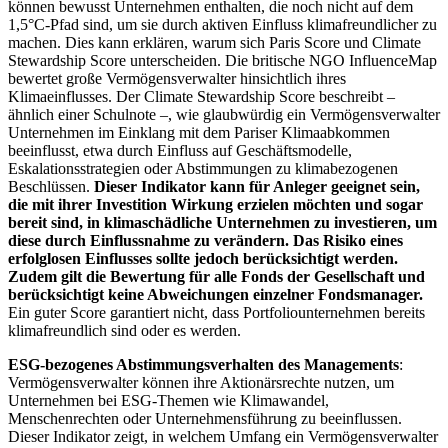
können bewusst Unternehmen enthalten, die noch nicht auf dem
1,5°C-Pfad sind, um sie durch aktiven Einfluss klimafreundlicher zu
machen. Dies kann erklären, warum sich Paris Score und Climate
Stewardship Score unterscheiden. Die britische NGO InfluenceMap
bewertet große Vermögensverwalter hinsichtlich ihres
Klimaeinflusses. Der Climate Stewardship Score beschreibt –
ähnlich einer Schulnote –, wie glaubwürdig ein Vermögensverwalter
Unternehmen im Einklang mit dem Pariser Klimaabkommen
beeinflusst, etwa durch Einfluss auf Geschäftsmodelle,
Eskalationsstrategien oder Abstimmungen zu klimabezogenen
Beschlüssen.
Dieser Indikator kann für Anleger geeignet sein,
die mit ihrer Investition Wirkung erzielen möchten und sogar
bereit sind, in klimaschädliche Unternehmen zu investieren, um
diese durch Einflussnahme zu verändern. Das Risiko eines
erfolglosen Einflusses sollte jedoch berücksichtigt werden.
Zudem gilt die Bewertung für alle Fonds der Gesellschaft und
berücksichtigt keine Abweichungen einzelner Fondsmanager.
Ein guter Score garantiert nicht, dass Portfoliounternehmen bereits
klimafreundlich sind oder es werden.
ESG-bezogenes Abstimmungsverhalten des Managements
:
Vermögensverwalter können ihre Aktionärsrechte nutzen, um
Unternehmen bei ESG-Themen wie Klimawandel,
Menschenrechten oder Unternehmensführung zu beeinflussen.
Dieser Indikator zeigt, in welchem Umfang ein Vermögensverwalter