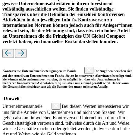
gewisse Unternehmensaktivitäten in ihrem Investment
vollständig ausschließen wollen. Sie finden vollständige
Transparenz über die Definition der einzelnen kontroversen
Aktivitäten in den jeweiligen Info i's. Kontroversen zu
internationalen Normen können jedoch auch für Anleger*innen
relevant sein, die der Meinung sind, dass etwa ein hoher Anteil
an Unternehmen die die Prinzipien des UN Global Compact
verletzt haben, ein finanzielles Risiko darstellen könnten.
Kontroverse Unternehmensbeteiligungen im Fonds
Die Angaben beziehen sich
auf den Anteil von Unternehmen im Fonds, die an kontroversen Aktivitäten beteiligt sind.
Sie können nicht aufsummiert werden, da es möglich ist, dass ein Unternehmen in
mehreren kontroversen Aktivitäten tätig ist, aber nur einmal gezählt wird. Daher kann
die Gesamthöhe niedriger sein als die Summe der unten gelisteten Anteile.
Umwelt
Unternehmensanteile
Bei diesen Werten interessieren wir
uns für die Anteile von Unternehmen und nicht von Staaten. Wir
geben also an, in welchen Kontroversen Unternehmen durch ihre
Geschäftstätigkeit vertreten sind, teilweise durch die Art und Weise,
wie sie Geschäfte machen oder geleitet werden, teilweise durch die
Art und Weise, wie sie Geld verdienen.