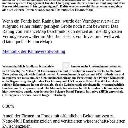
und konsequentes Engagement für den Übergang von Unternehmen im Einklang mit dem
Pariser Abkommen, F für „ungenügend“. Dafür wurden sowohl Unternehmensangaben
als auch externe Daten herangezogen. (Datenquelle: FinanceMap)
Wenn ein Fonds kein Rating hat, wurde der Vermögensverwalter
aufgrund seiner relativ geringen Größe noch nicht bewertet. Das
Rating von FinanceMap beschränkt sich derzeit auf die 30 größten
Vermögensverwalter im Mehrheitsbesitz von Investoren weltweit.
(Datenquelle: FinanceMap)
Methodik der Klimaverantwortung
Wissenschaftlich fundierte Klimaziele
Immer mehr Unternehmen bekennen
sich freiwillig zu Netto-Null Emissionszielen und formulieren Zwischenziele. Netto-Null
Ziele geben an, wie viele Emissionen ein Unternehmen bis spätestens 2050 reduzieren und
kompensieren muss, um den Unternehmensbeitrag zur Erreichung der Pariser Klimaziele
– die Begrenzung der globalen Erwärmung auf 1,5°C – zu erfüllen. Die Wirksamkeit
solcher Bekenntnisse hängt davon ab, ob die Zwischenziele glaubwürdig, wissenschaftlich
fundiert und transparent sind. Die Methode für wissenschaftlich fundierte Klimaziele die
hier verwendet wurde, wurde von der Science Based Targets Initiative (SBTi) entwickelt.
(Datenquelle: Science Based Target Initiative).
0.00%
Anteil der Firmen im Fonds mit öffentlichen Bekenntnissen zu
Netto-Null Emissionszielen und verifizierten wissenschafts-basierten
Zwischenzielen.