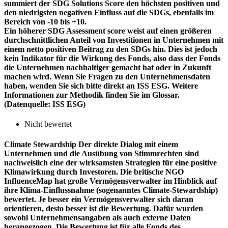
summiert der SDG Solutions Score den höchsten positiven und
den niedrigsten negativen Einfluss auf die SDGs, ebenfalls im
Bereich von -10 bis +10.
Ein höherer SDG Assessment score weist auf einen größeren
durchschnittlichen Anteil von Investitionen in Unternehmen mit
einem netto positiven Beitrag zu den SDGs hin. Dies ist jedoch
kein Indikator für die Wirkung des Fonds, also dass der Fonds
die Unternehmen nachhaltiger gemacht hat oder in Zukunft
machen wird. Wenn Sie Fragen zu den Unternehmensdaten
haben, wenden Sie sich bitte direkt an ISS ESG. Weitere
Informationen zur Methodik finden Sie im Glossar.
(Datenquelle: ISS ESG)
Nicht bewertet
Climate Stewardship
Der direkte Dialog mit einem
Unternehmen und die Ausübung von Stimmrechten sind
nachweislich eine der wirksamsten Strategien für eine positive
Klimawirkung durch Investoren. Die britische NGO
InfluenceMap hat große Vermögensverwalter im Hinblick auf
ihre Klima-Einflussnahme (sogenanntes Climate-Stewardship)
bewertet. Je besser ein Vermögensverwalter sich daran
orientieren, desto besser ist die Bewertung. Dafür wurden
sowohl Unternehmensangaben als auch externe Daten
herangezogen. Die Bewertung ist für alle Fonds des