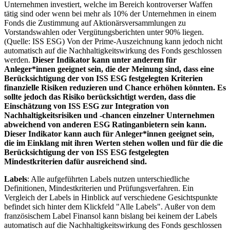
Unternehmen investiert, welche im Bereich kontroverser Waffen
tätig sind oder wenn bei mehr als 10% der Unternehmen in einem
Fonds die Zustimmung auf Aktionärsversammlungen zu
Vorstandswahlen oder Vergütungsberichten unter 90% liegen.
(Quelle: ISS ESG) Von der Prime-Auszeichnung kann jedoch nicht
automatisch auf die Nachhaltigkeitswirkung des Fonds geschlossen
werden.
Dieser Indikator kann unter anderem für
Anleger*innen geeignet sein, die der Meinung sind, dass eine
Berücksichtigung der von ISS ESG festgelegten Kriterien
finanzielle Risiken reduzieren und Chance erhöhen könnten. Es
sollte jedoch das Risiko berücksichtigt werden, dass die
Einschätzung von ISS ESG zur Integration von
Nachhaltigkeitsrisiken und -chancen einzelner Unternehmen
abweichend von anderen ESG Ratinganbietern sein kann.
Dieser Indikator kann auch für Anleger*innen geeignet sein,
die im Einklang mit ihren Werten stehen wollen und für die die
Berücksichtigung der von ISS ESG festgelegten
Mindestkriterien dafür ausreichend sind.
Labels
: Alle aufgeführten Labels nutzen unterschiedliche
Definitionen, Mindestkriterien und Prüfungsverfahren. Ein
Vergleich der Labels in Hinblick auf verschiedene Gesichtspunkte
befindet sich hinter dem Klickfeld "Alle Labels". Außer von dem
französischem Label Finansol kann bislang bei keinem der Labels
automatisch auf die Nachhaltigkeitswirkung des Fonds geschlossen