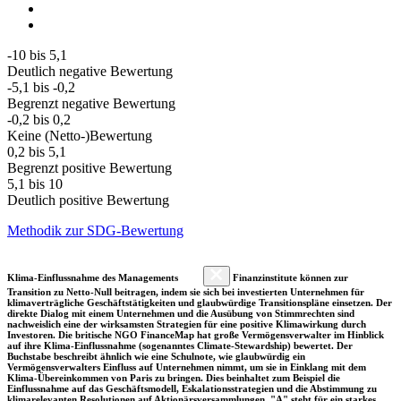
-10 bis 5,1
Deutlich negative Bewertung
-5,1 bis -0,2
Begrenzt negative Bewertung
-0,2 bis 0,2
Keine (Netto-)Bewertung
0,2 bis 5,1
Begrenzt positive Bewertung
5,1 bis 10
Deutlich positive Bewertung
Methodik zur SDG-Bewertung
Klima-Einflussnahme des Managements
Finanzinstitute können zur
Transition zu Netto-Null beitragen, indem sie sich bei investierten Unternehmen für
klimaverträgliche Geschäftstätigkeiten und glaubwürdige Transitionspläne einsetzen. Der
direkte Dialog mit einem Unternehmen und die Ausübung von Stimmrechten sind
nachweislich eine der wirksamsten Strategien für eine positive Klimawirkung durch
Investoren. Die britische NGO FinanceMap hat große Vermögensverwalter im Hinblick
auf ihre Klima-Einflussnahme (sogenanntes Climate-Stewardship) bewertet. Der
Buchstabe beschreibt ähnlich wie eine Schulnote, wie glaubwürdig ein
Vermögensverwalters Einfluss auf Unternehmen nimmt, um sie in Einklang mit dem
Klima-Übereinkommen von Paris zu bringen. Dies beinhaltet zum Beispiel die
Einflussnahme auf das Geschäftsmodell, Eskalationsstrategien und die Abstimmung zu
klimarelevanten Resolutionen auf Aktionärsversammlungen. "A" steht für ein starkes