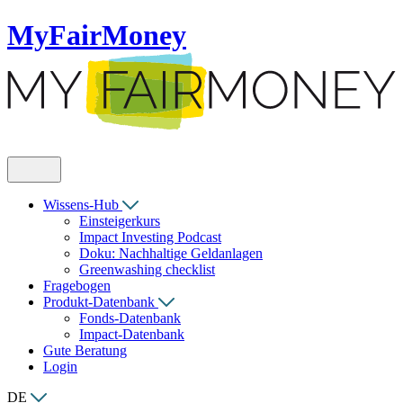
MyFairMoney
Wissens-Hub
Einsteigerkurs
Impact Investing Podcast
Doku: Nachhaltige Geldanlagen
Greenwashing checklist
Fragebogen
Produkt-Datenbank
Fonds-Datenbank
Impact-Datenbank
Gute Beratung
Login
DE