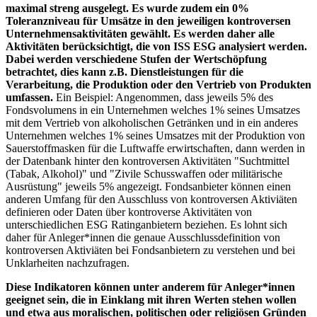
maximal streng ausgelegt. Es wurde zudem ein 0%
Toleranzniveau für Umsätze in den jeweiligen kontroversen
Unternehmensaktivitäten gewählt. Es werden daher alle
Aktivitäten berücksichtigt, die von ISS ESG analysiert werden.
Dabei werden verschiedene Stufen der Wertschöpfung
betrachtet, dies kann z.B. Dienstleistungen für die
Verarbeitung, die Produktion oder den Vertrieb von Produkten
umfassen.
Ein Beispiel: Angenommen, dass jeweils 5% des
Fondsvolumens in ein Unternehmen welches 1% seines Umsatzes
mit dem Vertrieb von alkoholischen Getränken und in ein anderes
Unternehmen welches 1% seines Umsatzes mit der Produktion von
Sauerstoffmasken für die Luftwaffe erwirtschaften, dann werden in
der Datenbank hinter den kontroversen Aktivitäten "Suchtmittel
(Tabak, Alkohol)" und "Zivile Schusswaffen oder militärische
Ausrüstung" jeweils 5% angezeigt. Fondsanbieter können einen
anderen Umfang für den Ausschluss von kontroversen Aktiviäten
definieren oder Daten über kontroverse Aktivitäten von
unterschiedlichen ESG Ratinganbietern beziehen. Es lohnt sich
daher für Anleger*innen die genaue Ausschlussdefinition von
kontroversen Aktiviäten bei Fondsanbietern zu verstehen und bei
Unklarheiten nachzufragen.
Diese Indikatoren können unter anderem für Anleger*innen
geeignet sein, die in Einklang mit ihren Werten stehen wollen
und etwa aus moralischen, politischen oder religiösen Gründen