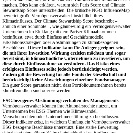
machen. Dies kann erklären, warum sich Paris Score und Climate
Stewardship Score unterscheiden. Die britische NGO InfluenceMap
bewertet große Vermögensverwalter hinsichtlich ihres
Klimaeinflusses. Der Climate Stewardship Score beschreibt –
ähnlich einer Schulnote –, wie glaubwürdig ein Vermögensverwalter
Unternehmen im Einklang mit dem Pariser Klimaabkommen
beeinflusst, etwa durch Einfluss auf Geschäftsmodelle,
Eskalationsstrategien oder Abstimmungen zu klimabezogenen
Beschlüssen.
Dieser Indikator kann für Anleger geeignet sein,
die mit ihrer Investition Wirkung erzielen möchten und sogar
bereit sind, in klimaschädliche Unternehmen zu investieren, um
diese durch Einflussnahme zu verändern. Das Risiko eines
erfolglosen Einflusses sollte jedoch berücksichtigt werden.
Zudem gilt die Bewertung für alle Fonds der Gesellschaft und
berücksichtigt keine Abweichungen einzelner Fondsmanager.
Ein guter Score garantiert nicht, dass Portfoliounternehmen bereits
klimafreundlich sind oder es werden.
ESG-bezogenes Abstimmungsverhalten des Managements
:
Vermögensverwalter können ihre Aktionärsrechte nutzen, um
Unternehmen bei ESG-Themen wie Klimawandel,
Menschenrechten oder Unternehmensführung zu beeinflussen.
Dieser Indikator zeigt, in welchem Umfang ein Vermögensverwalter
ESG-bezogene Beschlüsse unterstützt. Eine starke Bewertung
signalisiert eine höhere Wahrscheinlichkeit, dass Einfluss zur