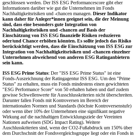
geschlossen werden. Der ISS ESG Performancescore gibt eher
Informationen darüber wie gut die Unternehmen im Fonds
Nachhaltigkeitsrisiken und -chancen managen.
Dieser Indikator
kann daher für Anleger*innen geeignet sein, die der Meinung
sind, dass eine besonders gute Integration von
Nachhaltigkeitsrisiken und -chancen auf Basis der
Einschätzung von ISS ESG finanzielle Risiken reduzieren
oder/und Chance erhöhen könnten. Es sollte jedoch das Risiko
berücksichtigt werden, dass die Einschätzung von ISS ESG zur
Integration von Nachhaltigkeitsrisiken und -chancen einzelner
Unternehmen abweichend von anderen ESG Ratinganbietern
sein kann.
ISS ESG Prime Status
: Der "ISS ESG Prime Status" ist eine
Fonds-Auszeichnung der Ratingagentur ISS ESG. Um den "Prime
Status" zu erhalten, muss ein Fonds mindestens einen gewichteten
"ESG Performance Score" von 50 erhalten haben und darf zudem
gewisse Schwellenwerte für Ausschlusskriterien nicht überschreiten.
Darunter fallen Fonds mit Kontroversen im Bereich der
internationalen Normen und Standards (höchste Kontroversenstufe)
oder wenn über 10% der Unternehmen eine signifikant negative
Wirkung auf die nachhaltigen Entwicklungsziele der Vereinten
Nationen aufweisen (SDG Impact Rating). Weitere
Auschlusskriterien sind, wenn der CO2-Fußabdruck um 150% über
dem Durchschnitt der Fondsvergleichsgruppe liegt oder ein Fonds in