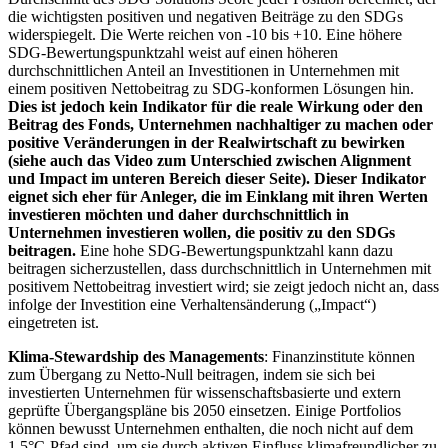
die wichtigsten positiven und negativen Beiträge zu den SDGs
widerspiegelt. Die Werte reichen von -10 bis +10. Eine höhere
SDG-Bewertungspunktzahl weist auf einen höheren
durchschnittlichen Anteil an Investitionen in Unternehmen mit
einem positiven Nettobeitrag zu SDG-konformen Lösungen hin.
Dies ist jedoch kein Indikator für die reale Wirkung oder den
Beitrag des Fonds, Unternehmen nachhaltiger zu machen oder
positive Veränderungen in der Realwirtschaft zu bewirken
(siehe auch das Video zum Unterschied zwischen Alignment
und Impact im unteren Bereich dieser Seite). Dieser Indikator
eignet sich eher für Anleger, die im Einklang mit ihren Werten
investieren möchten und daher durchschnittlich in
Unternehmen investieren wollen, die positiv zu den SDGs
beitragen.
Eine hohe SDG-Bewertungspunktzahl kann dazu
beitragen sicherzustellen, dass durchschnittlich in Unternehmen mit
positivem Nettobeitrag investiert wird; sie zeigt jedoch nicht an, dass
infolge der Investition eine Verhaltensänderung („Impact“)
eingetreten ist.
Klima-Stewardship des Managements
: Finanzinstitute können
zum Übergang zu Netto-Null beitragen, indem sie sich bei
investierten Unternehmen für wissenschaftsbasierte und extern
geprüfte Übergangspläne bis 2050 einsetzen. Einige Portfolios
können bewusst Unternehmen enthalten, die noch nicht auf dem
1,5°C-Pfad sind, um sie durch aktiven Einfluss klimafreundlicher zu