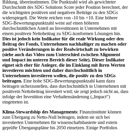
Bildung, übereinstimmen. Die Punktzahl wird als gewichteter
Durchschnitt des SDG Solutions Score jeder Position berechnet, der
die wichtigsten positiven und negativen Beiträge zu den SDGs
widerspiegelt. Die Werte reichen von -10 bis +10. Eine höhere
SDG-Bewertungspunktzahl weist auf einen höheren
durchschnittlichen Anteil an Investitionen in Unternehmen mit
einem positiven Nettobeitrag zu SDG-konformen Lösungen hin.
Dies ist jedoch kein Indikator für die reale Wirkung oder den
Beitrag des Fonds, Unternehmen nachhaltiger zu machen oder
positive Veränderungen in der Realwirtschaft zu bewirken
(siehe auch das Video zum Unterschied zwischen Alignment
und Impact im unteren Bereich dieser Seite). Dieser Indikator
eignet sich eher für Anleger, die im Einklang mit ihren Werten
investieren möchten und daher durchschnittlich in
Unternehmen investieren wollen, die positiv zu den SDGs
beitragen.
Eine hohe SDG-Bewertungspunktzahl kann dazu
beitragen sicherzustellen, dass durchschnittlich in Unternehmen mit
positivem Nettobeitrag investiert wird; sie zeigt jedoch nicht an, dass
infolge der Investition eine Verhaltensänderung („Impact“)
eingetreten ist.
Klima-Stewardship des Managements
: Finanzinstitute können
zum Übergang zu Netto-Null beitragen, indem sie sich bei
investierten Unternehmen für wissenschaftsbasierte und extern
geprüfte Übergangspläne bis 2050 einsetzen. Einige Portfolios