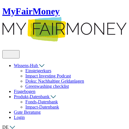
MyFairMoney
Wissens-Hub
Einsteigerkurs
Impact Investing Podcast
Doku: Nachhaltige Geldanlagen
Greenwashing checklist
Fragebogen
Produkt-Datenbank
Fonds-Datenbank
Impact-Datenbank
Gute Beratung
Login
DE