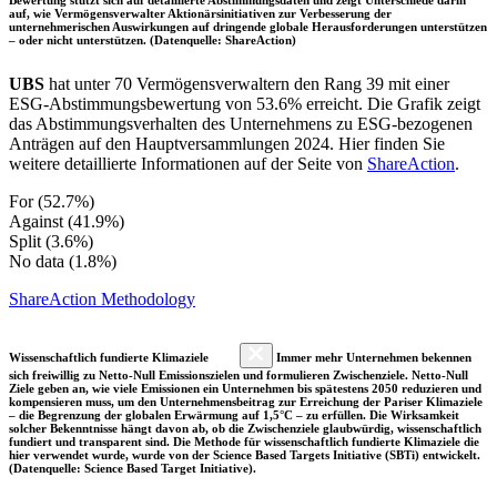
auf, wie Vermögensverwalter Aktionärsinitiativen zur Verbesserung der
unternehmerischen Auswirkungen auf dringende globale Herausforderungen unterstützen
– oder nicht unterstützen. (Datenquelle: ShareAction)
UBS
hat unter 70 Vermögensverwaltern den Rang 39 mit einer
ESG-Abstimmungsbewertung von 53.6% erreicht. Die Grafik zeigt
das Abstimmungsverhalten des Unternehmens zu ESG-bezogenen
Anträgen auf den Hauptversammlungen 2024. Hier finden Sie
weitere detaillierte Informationen auf der Seite von
ShareAction
.
For (52.7%)
Against (41.9%)
Split (3.6%)
No data (1.8%)
ShareAction Methodology
Wissenschaftlich fundierte Klimaziele
Immer mehr Unternehmen bekennen
sich freiwillig zu Netto-Null Emissionszielen und formulieren Zwischenziele. Netto-Null
Ziele geben an, wie viele Emissionen ein Unternehmen bis spätestens 2050 reduzieren und
kompensieren muss, um den Unternehmensbeitrag zur Erreichung der Pariser Klimaziele
– die Begrenzung der globalen Erwärmung auf 1,5°C – zu erfüllen. Die Wirksamkeit
solcher Bekenntnisse hängt davon ab, ob die Zwischenziele glaubwürdig, wissenschaftlich
fundiert und transparent sind. Die Methode für wissenschaftlich fundierte Klimaziele die
hier verwendet wurde, wurde von der Science Based Targets Initiative (SBTi) entwickelt.
(Datenquelle: Science Based Target Initiative).