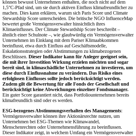
können bewusst Unternehmen enthalten, die noch nicht auf dem
1,5°C-Pfad sind, um sie durch aktiven Einfluss klimafreundlicher zu
machen. Dies kann erklären, warum sich Paris Score und Climate
Stewardship Score unterscheiden. Die britische NGO InfluenceMap
bewertet große Vermögensverwalter hinsichtlich ihres
Klimaeinflusses. Der Climate Stewardship Score beschreibt –
ähnlich einer Schulnote –, wie glaubwürdig ein Vermögensverwalter
Unternehmen im Einklang mit dem Pariser Klimaabkommen
beeinflusst, etwa durch Einfluss auf Geschäftsmodelle,
Eskalationsstrategien oder Abstimmungen zu klimabezogenen
Beschlüssen.
Dieser Indikator kann für Anleger geeignet sein,
die mit ihrer Investition Wirkung erzielen möchten und sogar
bereit sind, in klimaschädliche Unternehmen zu investieren, um
diese durch Einflussnahme zu verändern. Das Risiko eines
erfolglosen Einflusses sollte jedoch berücksichtigt werden.
Zudem gilt die Bewertung für alle Fonds der Gesellschaft und
berücksichtigt keine Abweichungen einzelner Fondsmanager.
Ein guter Score garantiert nicht, dass Portfoliounternehmen bereits
klimafreundlich sind oder es werden.
ESG-bezogenes Abstimmungsverhalten des Managements
:
Vermögensverwalter können ihre Aktionärsrechte nutzen, um
Unternehmen bei ESG-Themen wie Klimawandel,
Menschenrechten oder Unternehmensführung zu beeinflussen.
Dieser Indikator zeigt, in welchem Umfang ein Vermögensverwalter