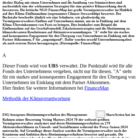
direkte Dialog mit einem Unternehmen und die Ausübung von Stimmrechten sind
nachweislich eine der wirksamsten Strategien für eine positive Klimawirkung durch
Investoren. Die britische NGO FinanceMap hat große Vermögensverwalter im Hinblick
auf ihre Klima-Einflussnahme (sogenanntes Climate-Stewardship) bewertet. Der
Buchstabe beschreibt ähnlich wie eine Schulnote, wie glaubwürdig ein
Vermögensverwalters Einfluss auf Unternehmen nimmt, um sie in Einklang mit dem
Klima-Übereinkommen von Paris zu bringen. Dies beinhaltet zum Beispiel die
Einflussnahme auf das Geschäftsmodell, Eskalationsstrategien und die Abstimmung zu
klimarelevanten Resolutionen auf Aktionärsversammlungen. "A" steht für ein starkes
und konsequentes Engagement für den Übergang von Unternehmen im Einklang mit dem
Pariser Abkommen, F für „ungenügend“. Dafür wurden sowohl Unternehmensangaben
als auch externe Daten herangezogen. (Datenquelle: FinanceMap)
A
Dieser Fonds wird von
UBS
verwaltet. Die Punktzahl wird für alle
Fonds des Unternehmens vergeben, nicht nur für diesen. "A" steht
für ein starkes und konsequentes Engagement für den Übergang von
Unternehmen im Einklang mit dem Pariser Abkommen.
Hier finden Sie weitere Informationen bei
FinanceMap
Methodik der Klimaverantwortung
ESG-bezogenes Abstimmungsverhalten des Managements
ShareAction hat im
Rahmen seiner Bewertung Voting Matters 2024 70 der weltweit größten
Vermögensverwalter analysiert und deren Abstimmungsverhalten zu 279
Aktionärsbeschlüssen zu Umwelt- und Sozialthemen während der Proxy-Saison 2024
untersucht. Auf Grundlage dieser Analyse wurden die Vermögensverwalter nach der
Konsistenz und Ambition ihres Abstimmungsverhaltens bewertet und gerankt. Die
Bewertung stützt sich auf detaillierte Abstimmungsdaten und zeigt Unterschiede darin