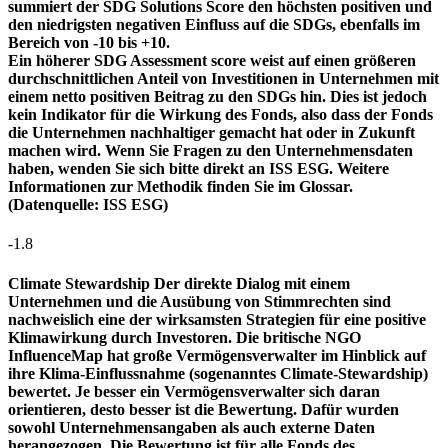
summiert der SDG Solutions Score den höchsten positiven und
den niedrigsten negativen Einfluss auf die SDGs, ebenfalls im
Bereich von -10 bis +10.
Ein höherer SDG Assessment score weist auf einen größeren
durchschnittlichen Anteil von Investitionen in Unternehmen mit
einem netto positiven Beitrag zu den SDGs hin. Dies ist jedoch
kein Indikator für die Wirkung des Fonds, also dass der Fonds
die Unternehmen nachhaltiger gemacht hat oder in Zukunft
machen wird. Wenn Sie Fragen zu den Unternehmensdaten
haben, wenden Sie sich bitte direkt an ISS ESG. Weitere
Informationen zur Methodik finden Sie im Glossar.
(Datenquelle: ISS ESG)
-1.8
Climate Stewardship
Der direkte Dialog mit einem
Unternehmen und die Ausübung von Stimmrechten sind
nachweislich eine der wirksamsten Strategien für eine positive
Klimawirkung durch Investoren. Die britische NGO
InfluenceMap hat große Vermögensverwalter im Hinblick auf
ihre Klima-Einflussnahme (sogenanntes Climate-Stewardship)
bewertet. Je besser ein Vermögensverwalter sich daran
orientieren, desto besser ist die Bewertung. Dafür wurden
sowohl Unternehmensangaben als auch externe Daten
herangezogen. Die Bewertung ist für alle Fonds des