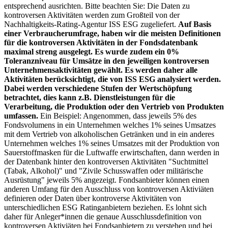
entsprechend ausrichten. Bitte beachten Sie: Die Daten zu
kontroversen Aktivitäten werden zum Großteil von der
Nachhaltigkeits-Rating-Agentur ISS ESG zugeliefert.
Auf Basis
einer Verbraucherumfrage, haben wir die meisten Definitionen
für die kontroversen Aktivitäten in der Fondsdatenbank
maximal streng ausgelegt. Es wurde zudem ein 0%
Toleranzniveau für Umsätze in den jeweiligen kontroversen
Unternehmensaktivitäten gewählt. Es werden daher alle
Aktivitäten berücksichtigt, die von ISS ESG analysiert werden.
Dabei werden verschiedene Stufen der Wertschöpfung
betrachtet, dies kann z.B. Dienstleistungen für die
Verarbeitung, die Produktion oder den Vertrieb von Produkten
umfassen.
Ein Beispiel: Angenommen, dass jeweils 5% des
Fondsvolumens in ein Unternehmen welches 1% seines Umsatzes
mit dem Vertrieb von alkoholischen Getränken und in ein anderes
Unternehmen welches 1% seines Umsatzes mit der Produktion von
Sauerstoffmasken für die Luftwaffe erwirtschaften, dann werden in
der Datenbank hinter den kontroversen Aktivitäten "Suchtmittel
(Tabak, Alkohol)" und "Zivile Schusswaffen oder militärische
Ausrüstung" jeweils 5% angezeigt. Fondsanbieter können einen
anderen Umfang für den Ausschluss von kontroversen Aktiviäten
definieren oder Daten über kontroverse Aktivitäten von
unterschiedlichen ESG Ratinganbietern beziehen. Es lohnt sich
daher für Anleger*innen die genaue Ausschlussdefinition von
kontroversen Aktiviäten bei Fondsanbietern zu verstehen und bei