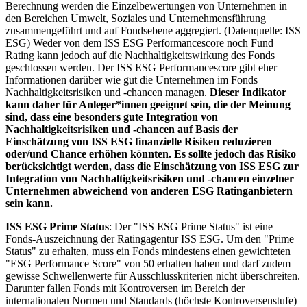
Berechnung werden die Einzelbewertungen von Unternehmen in
den Bereichen Umwelt, Soziales und Unternehmensführung
zusammengeführt und auf Fondsebene aggregiert. (Datenquelle: ISS
ESG) Weder von dem ISS ESG Performancescore noch Fund
Rating kann jedoch auf die Nachhaltigkeitswirkung des Fonds
geschlossen werden. Der ISS ESG Performancescore gibt eher
Informationen darüber wie gut die Unternehmen im Fonds
Nachhaltigkeitsrisiken und -chancen managen.
Dieser Indikator
kann daher für Anleger*innen geeignet sein, die der Meinung
sind, dass eine besonders gute Integration von
Nachhaltigkeitsrisiken und -chancen auf Basis der
Einschätzung von ISS ESG finanzielle Risiken reduzieren
oder/und Chance erhöhen könnten. Es sollte jedoch das Risiko
berücksichtigt werden, dass die Einschätzung von ISS ESG zur
Integration von Nachhaltigkeitsrisiken und -chancen einzelner
Unternehmen abweichend von anderen ESG Ratinganbietern
sein kann.
ISS ESG Prime Status
: Der "ISS ESG Prime Status" ist eine
Fonds-Auszeichnung der Ratingagentur ISS ESG. Um den "Prime
Status" zu erhalten, muss ein Fonds mindestens einen gewichteten
"ESG Performance Score" von 50 erhalten haben und darf zudem
gewisse Schwellenwerte für Ausschlusskriterien nicht überschreiten.
Darunter fallen Fonds mit Kontroversen im Bereich der
internationalen Normen und Standards (höchste Kontroversenstufe)