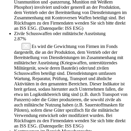
Uranmunition und -panzerung, Munition mit Weißem
Phosphor) involviert und/oder generell an der Produktion,
dem Vertrieb oder der Bereitstellung von Dienstleistungen im
Zusammenhang mit Kontroversen Waffen beteiligt sind. Bei
Rückfragen zu den Firmendaten wenden Sie sich bitte direkt
an ISS ESG. (Datenquelle: ISS ESG)
Zivile Schusswaffen oder militärische Ausrüstung
2.87%
Es wird die Gewichtung von Firmen im Fonds
dargestellt, die an der Produktion, dem Vertrieb oder der
Bereitstellung von Dienstleistungen im Zusammenhang mit
militärischer Ausrüstung (Kriegswaffen, unterstützendes
Militärgerät, sowie deren Bauteile) oder/und zivilen
Schusswaffen beteiligt sind. Dienstleistungen umfassen
Wartung, Reparatur, Prüfung, Transport und ähnliche
Aktivitäten in den genannten Bereichen. Dieser Indikator ist
breit gefasst, sodass hierunter auch Unternehmen fallen, die
etwa im Logikstikbereich tätig sind (z.B. durch Transport von
Panzern) oder die Güter produzieren, die sowohl zivile als
auch militärsche Nutzung haben (z.B. Sauerstoffmasken für
Piloten), sofern diese Güter spezifisch für die militärische
Verwendung entwickelt oder modifiziert wurden. Bei
Rückfragen zu den Firmendaten wenden Sie sich bitte direkt
an ISS ESG. (Datenquelle: ISS ESG)