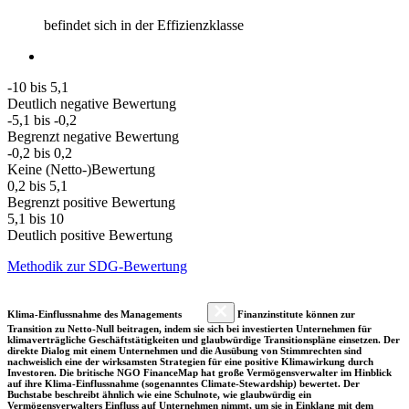
befindet sich in der Effizienzklasse
-10 bis 5,1
Deutlich negative Bewertung
-5,1 bis -0,2
Begrenzt negative Bewertung
-0,2 bis 0,2
Keine (Netto-)Bewertung
0,2 bis 5,1
Begrenzt positive Bewertung
5,1 bis 10
Deutlich positive Bewertung
Methodik zur SDG-Bewertung
Klima-Einflussnahme des Managements
Finanzinstitute können zur
Transition zu Netto-Null beitragen, indem sie sich bei investierten Unternehmen für
klimaverträgliche Geschäftstätigkeiten und glaubwürdige Transitionspläne einsetzen. Der
direkte Dialog mit einem Unternehmen und die Ausübung von Stimmrechten sind
nachweislich eine der wirksamsten Strategien für eine positive Klimawirkung durch
Investoren. Die britische NGO FinanceMap hat große Vermögensverwalter im Hinblick
auf ihre Klima-Einflussnahme (sogenanntes Climate-Stewardship) bewertet. Der
Buchstabe beschreibt ähnlich wie eine Schulnote, wie glaubwürdig ein
Vermögensverwalters Einfluss auf Unternehmen nimmt, um sie in Einklang mit dem