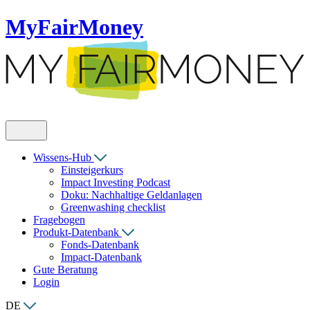
MyFairMoney
Wissens-Hub
Einsteigerkurs
Impact Investing Podcast
Doku: Nachhaltige Geldanlagen
Greenwashing checklist
Fragebogen
Produkt-Datenbank
Fonds-Datenbank
Impact-Datenbank
Gute Beratung
Login
DE