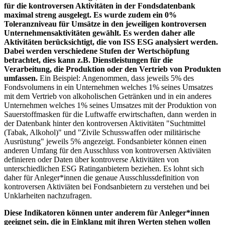
für die kontroversen Aktivitäten in der Fondsdatenbank
maximal streng ausgelegt. Es wurde zudem ein 0%
Toleranzniveau für Umsätze in den jeweiligen kontroversen
Unternehmensaktivitäten gewählt. Es werden daher alle
Aktivitäten berücksichtigt, die von ISS ESG analysiert werden.
Dabei werden verschiedene Stufen der Wertschöpfung
betrachtet, dies kann z.B. Dienstleistungen für die
Verarbeitung, die Produktion oder den Vertrieb von Produkten
umfassen.
Ein Beispiel: Angenommen, dass jeweils 5% des
Fondsvolumens in ein Unternehmen welches 1% seines Umsatzes
mit dem Vertrieb von alkoholischen Getränken und in ein anderes
Unternehmen welches 1% seines Umsatzes mit der Produktion von
Sauerstoffmasken für die Luftwaffe erwirtschaften, dann werden in
der Datenbank hinter den kontroversen Aktivitäten "Suchtmittel
(Tabak, Alkohol)" und "Zivile Schusswaffen oder militärische
Ausrüstung" jeweils 5% angezeigt. Fondsanbieter können einen
anderen Umfang für den Ausschluss von kontroversen Aktiviäten
definieren oder Daten über kontroverse Aktivitäten von
unterschiedlichen ESG Ratinganbietern beziehen. Es lohnt sich
daher für Anleger*innen die genaue Ausschlussdefinition von
kontroversen Aktiviäten bei Fondsanbietern zu verstehen und bei
Unklarheiten nachzufragen.
Diese Indikatoren können unter anderem für Anleger*innen
geeignet sein, die in Einklang mit ihren Werten stehen wollen