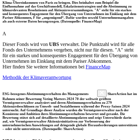
Klima-Übereinkommen von Paris zu bringen. Dies beinhaltet zum Beispiel die
Einflussnahme auf das Geschäftsmodell, Eskalationsstrategien und die Abstimmung zu
klimarelevanten Resolutionen auf Aktionärsversammlungen. "A" steht für ein starkes
und konsequentes Engagement für den Übergang von Unternehmen im Einklang mit dem
Pariser Abkommen, F für „ungenügend“. Dafür wurden sowohl Unternehmensangaben
als auch externe Daten herangezogen. (Datenquelle: FinanceMap)
A
Dieser Fonds wird von
UBS
verwaltet. Die Punktzahl wird für alle
Fonds des Unternehmens vergeben, nicht nur für diesen. "A" steht
für ein starkes und konsequentes Engagement für den Übergang von
Unternehmen im Einklang mit dem Pariser Abkommen.
Hier finden Sie weitere Informationen bei
FinanceMap
Methodik der Klimaverantwortung
ESG-bezogenes Abstimmungsverhalten des Managements
ShareAction hat im
Rahmen seiner Bewertung Voting Matters 2024 70 der weltweit größten
Vermögensverwalter analysiert und deren Abstimmungsverhalten zu 279
Aktionärsbeschlüssen zu Umwelt- und Sozialthemen während der Proxy-Saison 2024
untersucht. Auf Grundlage dieser Analyse wurden die Vermögensverwalter nach der
Konsistenz und Ambition ihres Abstimmungsverhaltens bewertet und gerankt. Die
Bewertung stützt sich auf detaillierte Abstimmungsdaten und zeigt Unterschiede darin
auf, wie Vermögensverwalter Aktionärsinitiativen zur Verbesserung der
unternehmerischen Auswirkungen auf dringende globale Herausforderungen unterstützen
– oder nicht unterstützen. (Datenquelle: ShareAction)