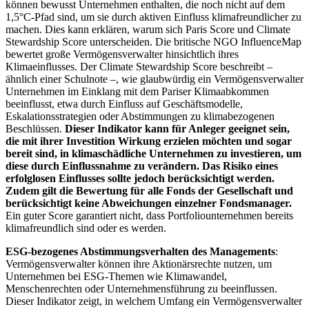
können bewusst Unternehmen enthalten, die noch nicht auf dem
1,5°C-Pfad sind, um sie durch aktiven Einfluss klimafreundlicher zu
machen. Dies kann erklären, warum sich Paris Score und Climate
Stewardship Score unterscheiden. Die britische NGO InfluenceMap
bewertet große Vermögensverwalter hinsichtlich ihres
Klimaeinflusses. Der Climate Stewardship Score beschreibt –
ähnlich einer Schulnote –, wie glaubwürdig ein Vermögensverwalter
Unternehmen im Einklang mit dem Pariser Klimaabkommen
beeinflusst, etwa durch Einfluss auf Geschäftsmodelle,
Eskalationsstrategien oder Abstimmungen zu klimabezogenen
Beschlüssen.
Dieser Indikator kann für Anleger geeignet sein,
die mit ihrer Investition Wirkung erzielen möchten und sogar
bereit sind, in klimaschädliche Unternehmen zu investieren, um
diese durch Einflussnahme zu verändern. Das Risiko eines
erfolglosen Einflusses sollte jedoch berücksichtigt werden.
Zudem gilt die Bewertung für alle Fonds der Gesellschaft und
berücksichtigt keine Abweichungen einzelner Fondsmanager.
Ein guter Score garantiert nicht, dass Portfoliounternehmen bereits
klimafreundlich sind oder es werden.
ESG-bezogenes Abstimmungsverhalten des Managements
:
Vermögensverwalter können ihre Aktionärsrechte nutzen, um
Unternehmen bei ESG-Themen wie Klimawandel,
Menschenrechten oder Unternehmensführung zu beeinflussen.
Dieser Indikator zeigt, in welchem Umfang ein Vermögensverwalter