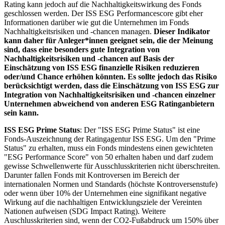
Rating kann jedoch auf die Nachhaltigkeitswirkung des Fonds
geschlossen werden. Der ISS ESG Performancescore gibt eher
Informationen darüber wie gut die Unternehmen im Fonds
Nachhaltigkeitsrisiken und -chancen managen.
Dieser Indikator
kann daher für Anleger*innen geeignet sein, die der Meinung
sind, dass eine besonders gute Integration von
Nachhaltigkeitsrisiken und -chancen auf Basis der
Einschätzung von ISS ESG finanzielle Risiken reduzieren
oder/und Chance erhöhen könnten. Es sollte jedoch das Risiko
berücksichtigt werden, dass die Einschätzung von ISS ESG zur
Integration von Nachhaltigkeitsrisiken und -chancen einzelner
Unternehmen abweichend von anderen ESG Ratinganbietern
sein kann.
ISS ESG Prime Status
: Der "ISS ESG Prime Status" ist eine
Fonds-Auszeichnung der Ratingagentur ISS ESG. Um den "Prime
Status" zu erhalten, muss ein Fonds mindestens einen gewichteten
"ESG Performance Score" von 50 erhalten haben und darf zudem
gewisse Schwellenwerte für Ausschlusskriterien nicht überschreiten.
Darunter fallen Fonds mit Kontroversen im Bereich der
internationalen Normen und Standards (höchste Kontroversenstufe)
oder wenn über 10% der Unternehmen eine signifikant negative
Wirkung auf die nachhaltigen Entwicklungsziele der Vereinten
Nationen aufweisen (SDG Impact Rating). Weitere
Auschlusskriterien sind, wenn der CO2-Fußabdruck um 150% über