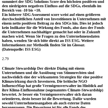
summiert der SDG Solutions Score den höchsten positiven und
den niedrigsten negativen Einfluss auf die SDGs, ebenfalls im
Bereich von -10 bis +10.
Ein höherer SDG Assessment score weist auf einen größeren
durchschnittlichen Anteil von Investitionen in Unternehmen mit
einem netto positiven Beitrag zu den SDGs hin. Dies ist jedoch
kein Indikator für die Wirkung des Fonds, also dass der Fonds
die Unternehmen nachhaltiger gemacht hat oder in Zukunft
machen wird. Wenn Sie Fragen zu den Unternehmensdaten
haben, wenden Sie sich bitte direkt an ISS ESG. Weitere
Informationen zur Methodik finden Sie im Glossar.
(Datenquelle: ISS ESG)
2.79
Climate Stewardship
Der direkte Dialog mit einem
Unternehmen und die Ausübung von Stimmrechten sind
nachweislich eine der wirksamsten Strategien für eine positive
Klimawirkung durch Investoren. Die britische NGO
InfluenceMap hat große Vermögensverwalter im Hinblick auf
ihre Klima-Einflussnahme (sogenanntes Climate-Stewardship)
bewertet. Je besser ein Vermögensverwalter sich daran
orientieren, desto besser ist die Bewertung. Dafür wurden
sowohl Unternehmensangaben als auch externe Daten
herangezogen. Die Bewertung ist für alle Fonds des