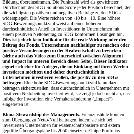
Bildung, übereinstimmen. Die Punktzahl wird als gewichteter
Durchschnitt des SDG Solutions Score jeder Position berechnet, der
die wichtigsten positiven und negativen Beiträge zu den SDGs
widerspiegelt. Die Werte reichen von -10 bis +10. Eine höhere
SDG-Bewertungspunktzahl weist auf einen höheren
durchschnittlichen Anteil an Investitionen in Unternehmen mit
einem positiven Nettobeitrag zu SDG-konformen Lösungen hin.
Dies ist jedoch kein Indikator für die reale Wirkung oder den
Beitrag des Fonds, Unternehmen nachhaltiger zu machen oder
positive Veränderungen in der Realwirtschaft zu bewirken
(siehe auch das Video zum Unterschied zwischen Alignment
und Impact im unteren Bereich dieser Seite). Dieser Indikator
eignet sich eher für Anleger, die im Einklang mit ihren Werten
investieren möchten und daher durchschnittlich in
Unternehmen investieren wollen, die positiv zu den SDGs
beitragen.
Eine hohe SDG-Bewertungspunktzahl kann dazu
beitragen sicherzustellen, dass durchschnittlich in Unternehmen mit
positivem Nettobeitrag investiert wird; sie zeigt jedoch nicht an, dass
infolge der Investition eine Verhaltensänderung („Impact“)
eingetreten ist.
Klima-Stewardship des Managements
: Finanzinstitute können
zum Übergang zu Netto-Null beitragen, indem sie sich bei
investierten Unternehmen für wissenschaftsbasierte und extern
geprüfte Übergangspläne bis 2050 einsetzen. Einige Portfolios