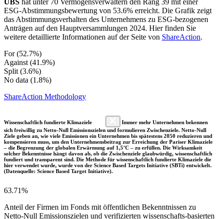
UBS
hat unter 70 Vermögensverwaltern den Rang 39 mit einer
ESG-Abstimmungsbewertung von 53.6% erreicht. Die Grafik zeigt
das Abstimmungsverhalten des Unternehmens zu ESG-bezogenen
Anträgen auf den Hauptversammlungen 2024. Hier finden Sie
weitere detaillierte Informationen auf der Seite von
ShareAction
.
For (52.7%)
Against (41.9%)
Split (3.6%)
No data (1.8%)
ShareAction Methodology
Wissenschaftlich fundierte Klimaziele
Immer mehr Unternehmen bekennen
sich freiwillig zu Netto-Null Emissionszielen und formulieren Zwischenziele. Netto-Null
Ziele geben an, wie viele Emissionen ein Unternehmen bis spätestens 2050 reduzieren und
kompensieren muss, um den Unternehmensbeitrag zur Erreichung der Pariser Klimaziele
– die Begrenzung der globalen Erwärmung auf 1,5°C – zu erfüllen. Die Wirksamkeit
solcher Bekenntnisse hängt davon ab, ob die Zwischenziele glaubwürdig, wissenschaftlich
fundiert und transparent sind. Die Methode für wissenschaftlich fundierte Klimaziele die
hier verwendet wurde, wurde von der Science Based Targets Initiative (SBTi) entwickelt.
(Datenquelle: Science Based Target Initiative).
63.71%
Anteil der Firmen im Fonds mit öffentlichen Bekenntnissen zu
Netto-Null Emissionszielen und verifizierten wissenschafts-basierten