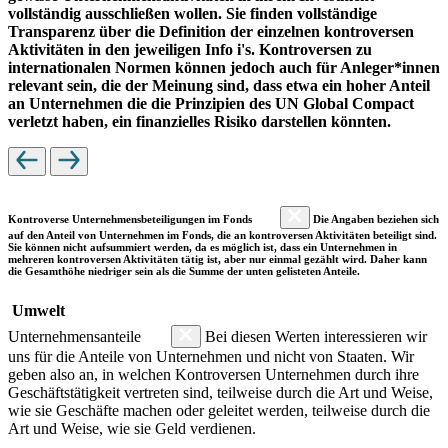
vollständig ausschließen wollen. Sie finden vollständige
Transparenz über die Definition der einzelnen kontroversen
Aktivitäten in den jeweiligen Info i's. Kontroversen zu
internationalen Normen können jedoch auch für Anleger*innen
relevant sein, die der Meinung sind, dass etwa ein hoher Anteil
an Unternehmen die die Prinzipien des UN Global Compact
verletzt haben, ein finanzielles Risiko darstellen könnten.
Kontroverse Unternehmensbeteiligungen im Fonds
Die Angaben beziehen sich
auf den Anteil von Unternehmen im Fonds, die an kontroversen Aktivitäten beteiligt sind.
Sie können nicht aufsummiert werden, da es möglich ist, dass ein Unternehmen in
mehreren kontroversen Aktivitäten tätig ist, aber nur einmal gezählt wird. Daher kann
die Gesamthöhe niedriger sein als die Summe der unten gelisteten Anteile.
Umwelt
Unternehmensanteile
Bei diesen Werten interessieren wir
uns für die Anteile von Unternehmen und nicht von Staaten. Wir
geben also an, in welchen Kontroversen Unternehmen durch ihre
Geschäftstätigkeit vertreten sind, teilweise durch die Art und Weise,
wie sie Geschäfte machen oder geleitet werden, teilweise durch die
Art und Weise, wie sie Geld verdienen.