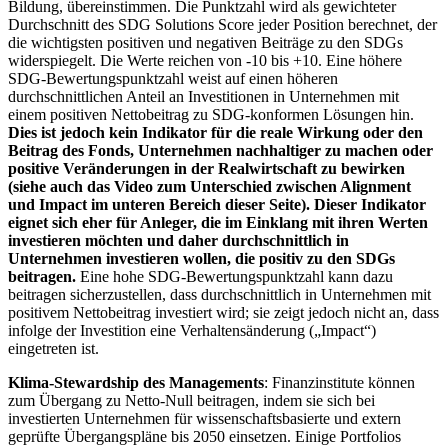
Bildung, übereinstimmen. Die Punktzahl wird als gewichteter
Durchschnitt des SDG Solutions Score jeder Position berechnet, der
die wichtigsten positiven und negativen Beiträge zu den SDGs
widerspiegelt. Die Werte reichen von -10 bis +10. Eine höhere
SDG-Bewertungspunktzahl weist auf einen höheren
durchschnittlichen Anteil an Investitionen in Unternehmen mit
einem positiven Nettobeitrag zu SDG-konformen Lösungen hin.
Dies ist jedoch kein Indikator für die reale Wirkung oder den
Beitrag des Fonds, Unternehmen nachhaltiger zu machen oder
positive Veränderungen in der Realwirtschaft zu bewirken
(siehe auch das Video zum Unterschied zwischen Alignment
und Impact im unteren Bereich dieser Seite). Dieser Indikator
eignet sich eher für Anleger, die im Einklang mit ihren Werten
investieren möchten und daher durchschnittlich in
Unternehmen investieren wollen, die positiv zu den SDGs
beitragen.
Eine hohe SDG-Bewertungspunktzahl kann dazu
beitragen sicherzustellen, dass durchschnittlich in Unternehmen mit
positivem Nettobeitrag investiert wird; sie zeigt jedoch nicht an, dass
infolge der Investition eine Verhaltensänderung („Impact“)
eingetreten ist.
Klima-Stewardship des Managements
: Finanzinstitute können
zum Übergang zu Netto-Null beitragen, indem sie sich bei
investierten Unternehmen für wissenschaftsbasierte und extern
geprüfte Übergangspläne bis 2050 einsetzen. Einige Portfolios