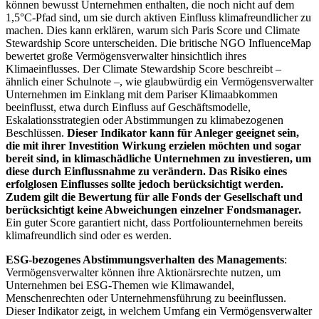
können bewusst Unternehmen enthalten, die noch nicht auf dem
1,5°C-Pfad sind, um sie durch aktiven Einfluss klimafreundlicher zu
machen. Dies kann erklären, warum sich Paris Score und Climate
Stewardship Score unterscheiden. Die britische NGO InfluenceMap
bewertet große Vermögensverwalter hinsichtlich ihres
Klimaeinflusses. Der Climate Stewardship Score beschreibt –
ähnlich einer Schulnote –, wie glaubwürdig ein Vermögensverwalter
Unternehmen im Einklang mit dem Pariser Klimaabkommen
beeinflusst, etwa durch Einfluss auf Geschäftsmodelle,
Eskalationsstrategien oder Abstimmungen zu klimabezogenen
Beschlüssen.
Dieser Indikator kann für Anleger geeignet sein,
die mit ihrer Investition Wirkung erzielen möchten und sogar
bereit sind, in klimaschädliche Unternehmen zu investieren, um
diese durch Einflussnahme zu verändern. Das Risiko eines
erfolglosen Einflusses sollte jedoch berücksichtigt werden.
Zudem gilt die Bewertung für alle Fonds der Gesellschaft und
berücksichtigt keine Abweichungen einzelner Fondsmanager.
Ein guter Score garantiert nicht, dass Portfoliounternehmen bereits
klimafreundlich sind oder es werden.
ESG-bezogenes Abstimmungsverhalten des Managements
:
Vermögensverwalter können ihre Aktionärsrechte nutzen, um
Unternehmen bei ESG-Themen wie Klimawandel,
Menschenrechten oder Unternehmensführung zu beeinflussen.
Dieser Indikator zeigt, in welchem Umfang ein Vermögensverwalter