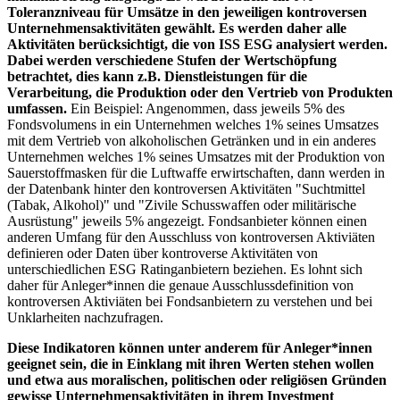
Toleranzniveau für Umsätze in den jeweiligen kontroversen
Unternehmensaktivitäten gewählt. Es werden daher alle
Aktivitäten berücksichtigt, die von ISS ESG analysiert werden.
Dabei werden verschiedene Stufen der Wertschöpfung
betrachtet, dies kann z.B. Dienstleistungen für die
Verarbeitung, die Produktion oder den Vertrieb von Produkten
umfassen.
Ein Beispiel: Angenommen, dass jeweils 5% des
Fondsvolumens in ein Unternehmen welches 1% seines Umsatzes
mit dem Vertrieb von alkoholischen Getränken und in ein anderes
Unternehmen welches 1% seines Umsatzes mit der Produktion von
Sauerstoffmasken für die Luftwaffe erwirtschaften, dann werden in
der Datenbank hinter den kontroversen Aktivitäten "Suchtmittel
(Tabak, Alkohol)" und "Zivile Schusswaffen oder militärische
Ausrüstung" jeweils 5% angezeigt. Fondsanbieter können einen
anderen Umfang für den Ausschluss von kontroversen Aktiviäten
definieren oder Daten über kontroverse Aktivitäten von
unterschiedlichen ESG Ratinganbietern beziehen. Es lohnt sich
daher für Anleger*innen die genaue Ausschlussdefinition von
kontroversen Aktiviäten bei Fondsanbietern zu verstehen und bei
Unklarheiten nachzufragen.
Diese Indikatoren können unter anderem für Anleger*innen
geeignet sein, die in Einklang mit ihren Werten stehen wollen
und etwa aus moralischen, politischen oder religiösen Gründen
gewisse Unternehmensaktivitäten in ihrem Investment