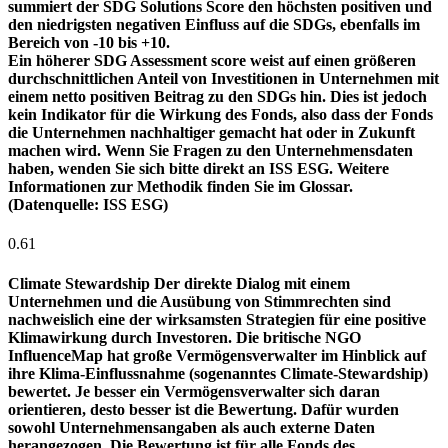
summiert der SDG Solutions Score den höchsten positiven und
den niedrigsten negativen Einfluss auf die SDGs, ebenfalls im
Bereich von -10 bis +10.
Ein höherer SDG Assessment score weist auf einen größeren
durchschnittlichen Anteil von Investitionen in Unternehmen mit
einem netto positiven Beitrag zu den SDGs hin. Dies ist jedoch
kein Indikator für die Wirkung des Fonds, also dass der Fonds
die Unternehmen nachhaltiger gemacht hat oder in Zukunft
machen wird. Wenn Sie Fragen zu den Unternehmensdaten
haben, wenden Sie sich bitte direkt an ISS ESG. Weitere
Informationen zur Methodik finden Sie im Glossar.
(Datenquelle: ISS ESG)
0.61
Climate Stewardship
Der direkte Dialog mit einem
Unternehmen und die Ausübung von Stimmrechten sind
nachweislich eine der wirksamsten Strategien für eine positive
Klimawirkung durch Investoren. Die britische NGO
InfluenceMap hat große Vermögensverwalter im Hinblick auf
ihre Klima-Einflussnahme (sogenanntes Climate-Stewardship)
bewertet. Je besser ein Vermögensverwalter sich daran
orientieren, desto besser ist die Bewertung. Dafür wurden
sowohl Unternehmensangaben als auch externe Daten
herangezogen. Die Bewertung ist für alle Fonds des