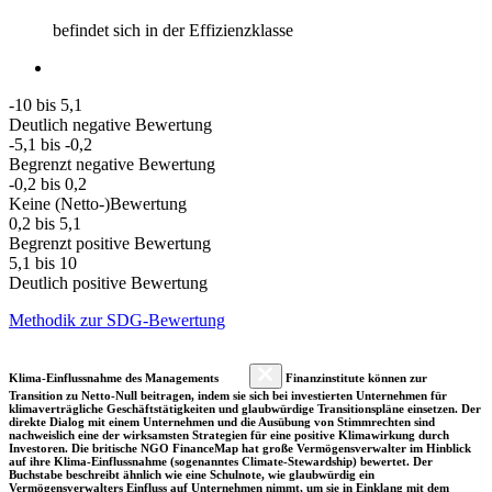
befindet sich in der Effizienzklasse
-10 bis 5,1
Deutlich negative Bewertung
-5,1 bis -0,2
Begrenzt negative Bewertung
-0,2 bis 0,2
Keine (Netto-)Bewertung
0,2 bis 5,1
Begrenzt positive Bewertung
5,1 bis 10
Deutlich positive Bewertung
Methodik zur SDG-Bewertung
Klima-Einflussnahme des Managements
Finanzinstitute können zur
Transition zu Netto-Null beitragen, indem sie sich bei investierten Unternehmen für
klimaverträgliche Geschäftstätigkeiten und glaubwürdige Transitionspläne einsetzen. Der
direkte Dialog mit einem Unternehmen und die Ausübung von Stimmrechten sind
nachweislich eine der wirksamsten Strategien für eine positive Klimawirkung durch
Investoren. Die britische NGO FinanceMap hat große Vermögensverwalter im Hinblick
auf ihre Klima-Einflussnahme (sogenanntes Climate-Stewardship) bewertet. Der
Buchstabe beschreibt ähnlich wie eine Schulnote, wie glaubwürdig ein
Vermögensverwalters Einfluss auf Unternehmen nimmt, um sie in Einklang mit dem