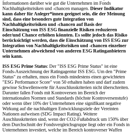
Informationen darüber wie gut die Unternehmen im Fonds
Nachhaltigkeitsrisiken und -chancen managen.
Dieser Indikator
kann daher für Anleger*innen geeignet sein, die der Meinung
sind, dass eine besonders gute Integration von
Nachhaltigkeitsrisiken und -chancen auf Basis der
Einschätzung von ISS ESG finanzielle Risiken reduzieren
oder/und Chance erhöhen könnten. Es sollte jedoch das Risiko
berücksichtigt werden, dass die Einschätzung von ISS ESG zur
Integration von Nachhaltigkeitsrisiken und -chancen einzelner
Unternehmen abweichend von anderen ESG Ratinganbietern
sein kann.
ISS ESG Prime Status
: Der "ISS ESG Prime Status" ist eine
Fonds-Auszeichnung der Ratingagentur ISS ESG. Um den "Prime
Status" zu erhalten, muss ein Fonds mindestens einen gewichteten
"ESG Performance Score" von 50 erhalten haben und darf zudem
gewisse Schwellenwerte für Ausschlusskriterien nicht überschreiten.
Darunter fallen Fonds mit Kontroversen im Bereich der
internationalen Normen und Standards (höchste Kontroversenstufe)
oder wenn über 10% der Unternehmen eine signifikant negative
Wirkung auf die nachhaltigen Entwicklungsziele der Vereinten
Nationen aufweisen (SDG Impact Rating). Weitere
Auschlusskriterien sind, wenn der CO2-Fußabdruck um 150% über
dem Durchschnitt der Fondsvergleichsgruppe liegt oder ein Fonds in
Unternehmen investiert, welche im Bereich kontroverser Waffen