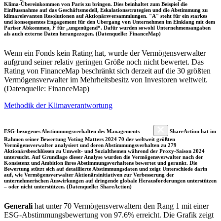
Klima-Übereinkommen von Paris zu bringen. Dies beinhaltet zum Beispiel die
Einflussnahme auf das Geschäftsmodell, Eskalationsstrategien und die Abstimmung zu
klimarelevanten Resolutionen auf Aktionärsversammlungen. "A" steht für ein starkes
und konsequentes Engagement für den Übergang von Unternehmen im Einklang mit dem
Pariser Abkommen, F für „ungenügend“. Dafür wurden sowohl Unternehmensangaben
als auch externe Daten herangezogen. (Datenquelle: FinanceMap)
Wenn ein Fonds kein Rating hat, wurde der Vermögensverwalter
aufgrund seiner relativ geringen Größe noch nicht bewertet. Das
Rating von FinanceMap beschränkt sich derzeit auf die 30 größten
Vermögensverwalter im Mehrheitsbesitz von Investoren weltweit.
(Datenquelle: FinanceMap)
Methodik der Klimaverantwortung
ESG-bezogenes Abstimmungsverhalten des Managements
ShareAction hat im
Rahmen seiner Bewertung Voting Matters 2024 70 der weltweit größten
Vermögensverwalter analysiert und deren Abstimmungsverhalten zu 279
Aktionärsbeschlüssen zu Umwelt- und Sozialthemen während der Proxy-Saison 2024
untersucht. Auf Grundlage dieser Analyse wurden die Vermögensverwalter nach der
Konsistenz und Ambition ihres Abstimmungsverhaltens bewertet und gerankt. Die
Bewertung stützt sich auf detaillierte Abstimmungsdaten und zeigt Unterschiede darin
auf, wie Vermögensverwalter Aktionärsinitiativen zur Verbesserung der
unternehmerischen Auswirkungen auf dringende globale Herausforderungen unterstützen
– oder nicht unterstützen. (Datenquelle: ShareAction)
Generali
hat unter 70 Vermögensverwaltern den Rang 1 mit einer
ESG-Abstimmungsbewertung von 97.6% erreicht. Die Grafik zeigt