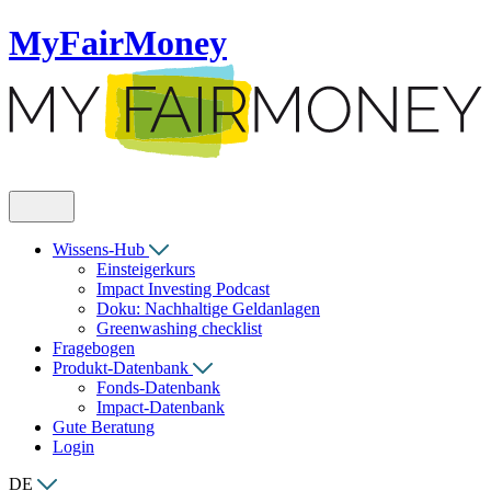
MyFairMoney
Wissens-Hub
Einsteigerkurs
Impact Investing Podcast
Doku: Nachhaltige Geldanlagen
Greenwashing checklist
Fragebogen
Produkt-Datenbank
Fonds-Datenbank
Impact-Datenbank
Gute Beratung
Login
DE