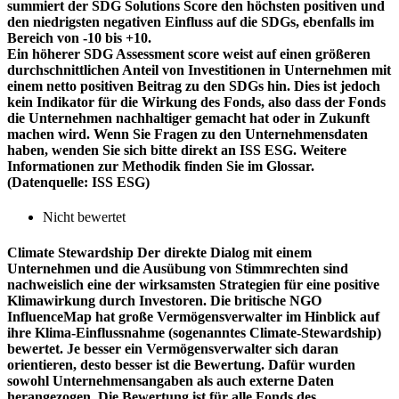
summiert der SDG Solutions Score den höchsten positiven und
den niedrigsten negativen Einfluss auf die SDGs, ebenfalls im
Bereich von -10 bis +10.
Ein höherer SDG Assessment score weist auf einen größeren
durchschnittlichen Anteil von Investitionen in Unternehmen mit
einem netto positiven Beitrag zu den SDGs hin. Dies ist jedoch
kein Indikator für die Wirkung des Fonds, also dass der Fonds
die Unternehmen nachhaltiger gemacht hat oder in Zukunft
machen wird. Wenn Sie Fragen zu den Unternehmensdaten
haben, wenden Sie sich bitte direkt an ISS ESG. Weitere
Informationen zur Methodik finden Sie im Glossar.
(Datenquelle: ISS ESG)
Nicht bewertet
Climate Stewardship
Der direkte Dialog mit einem
Unternehmen und die Ausübung von Stimmrechten sind
nachweislich eine der wirksamsten Strategien für eine positive
Klimawirkung durch Investoren. Die britische NGO
InfluenceMap hat große Vermögensverwalter im Hinblick auf
ihre Klima-Einflussnahme (sogenanntes Climate-Stewardship)
bewertet. Je besser ein Vermögensverwalter sich daran
orientieren, desto besser ist die Bewertung. Dafür wurden
sowohl Unternehmensangaben als auch externe Daten
herangezogen. Die Bewertung ist für alle Fonds des