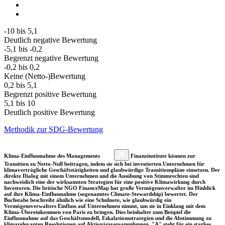
-10 bis 5,1
Deutlich negative Bewertung
-5,1 bis -0,2
Begrenzt negative Bewertung
-0,2 bis 0,2
Keine (Netto-)Bewertung
0,2 bis 5,1
Begrenzt positive Bewertung
5,1 bis 10
Deutlich positive Bewertung
Methodik zur SDG-Bewertung
Klima-Einflussnahme des Managements
Finanzinstitute können zur
Transition zu Netto-Null beitragen, indem sie sich bei investierten Unternehmen für
klimaverträgliche Geschäftstätigkeiten und glaubwürdige Transitionspläne einsetzen. Der
direkte Dialog mit einem Unternehmen und die Ausübung von Stimmrechten sind
nachweislich eine der wirksamsten Strategien für eine positive Klimawirkung durch
Investoren. Die britische NGO FinanceMap hat große Vermögensverwalter im Hinblick
auf ihre Klima-Einflussnahme (sogenanntes Climate-Stewardship) bewertet. Der
Buchstabe beschreibt ähnlich wie eine Schulnote, wie glaubwürdig ein
Vermögensverwalters Einfluss auf Unternehmen nimmt, um sie in Einklang mit dem
Klima-Übereinkommen von Paris zu bringen. Dies beinhaltet zum Beispiel die
Einflussnahme auf das Geschäftsmodell, Eskalationsstrategien und die Abstimmung zu
klimarelevanten Resolutionen auf Aktionärsversammlungen. "A" steht für ein starkes