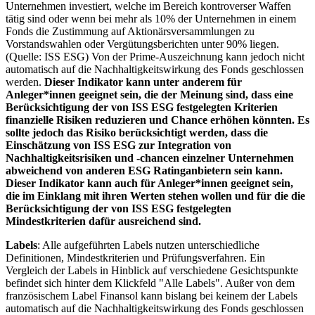
Unternehmen investiert, welche im Bereich kontroverser Waffen
tätig sind oder wenn bei mehr als 10% der Unternehmen in einem
Fonds die Zustimmung auf Aktionärsversammlungen zu
Vorstandswahlen oder Vergütungsberichten unter 90% liegen.
(Quelle: ISS ESG) Von der Prime-Auszeichnung kann jedoch nicht
automatisch auf die Nachhaltigkeitswirkung des Fonds geschlossen
werden.
Dieser Indikator kann unter anderem für
Anleger*innen geeignet sein, die der Meinung sind, dass eine
Berücksichtigung der von ISS ESG festgelegten Kriterien
finanzielle Risiken reduzieren und Chance erhöhen könnten. Es
sollte jedoch das Risiko berücksichtigt werden, dass die
Einschätzung von ISS ESG zur Integration von
Nachhaltigkeitsrisiken und -chancen einzelner Unternehmen
abweichend von anderen ESG Ratinganbietern sein kann.
Dieser Indikator kann auch für Anleger*innen geeignet sein,
die im Einklang mit ihren Werten stehen wollen und für die die
Berücksichtigung der von ISS ESG festgelegten
Mindestkriterien dafür ausreichend sind.
Labels
: Alle aufgeführten Labels nutzen unterschiedliche
Definitionen, Mindestkriterien und Prüfungsverfahren. Ein
Vergleich der Labels in Hinblick auf verschiedene Gesichtspunkte
befindet sich hinter dem Klickfeld "Alle Labels". Außer von dem
französischem Label Finansol kann bislang bei keinem der Labels
automatisch auf die Nachhaltigkeitswirkung des Fonds geschlossen