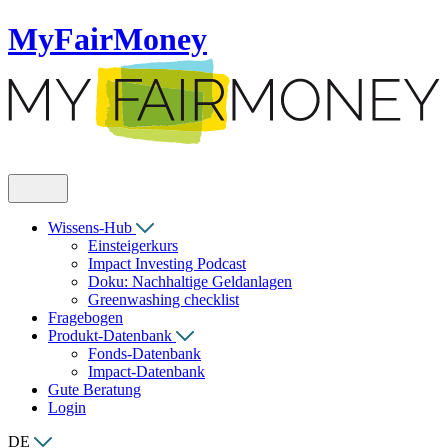
MyFairMoney
Wissens-Hub
Einsteigerkurs
Impact Investing Podcast
Doku: Nachhaltige Geldanlagen
Greenwashing checklist
Fragebogen
Produkt-Datenbank
Fonds-Datenbank
Impact-Datenbank
Gute Beratung
Login
DE