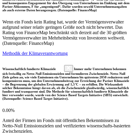
und konsequentes Engagement für den Übergang von Unternehmen im Einklang mit dem
Pariser Abkommen, F für „ungenügend“. Dafür wurden sowohl Unternehmensangaben
als auch externe Daten herangezogen. (Datenquelle: FinanceMap)
Wenn ein Fonds kein Rating hat, wurde der Vermögensverwalter
aufgrund seiner relativ geringen Größe noch nicht bewertet. Das
Rating von FinanceMap beschränkt sich derzeit auf die 30 größten
Vermögensverwalter im Mehrheitsbesitz von Investoren weltweit.
(Datenquelle: FinanceMap)
Methodik der Klimaverantwortung
Wissenschaftlich fundierte Klimaziele
Immer mehr Unternehmen bekennen
sich freiwillig zu Netto-Null Emissionszielen und formulieren Zwischenziele. Netto-Null
Ziele geben an, wie viele Emissionen ein Unternehmen bis spätestens 2050 reduzieren und
kompensieren muss, um den Unternehmensbeitrag zur Erreichung der Pariser Klimaziele
– die Begrenzung der globalen Erwärmung auf 1,5°C – zu erfüllen. Die Wirksamkeit
solcher Bekenntnisse hängt davon ab, ob die Zwischenziele glaubwürdig, wissenschaftlich
fundiert und transparent sind. Die Methode für wissenschaftlich fundierte Klimaziele die
hier verwendet wurde, wurde von der Science Based Targets Initiative (SBTi) entwickelt.
(Datenquelle: Science Based Target Initiative).
0.00%
Anteil der Firmen im Fonds mit öffentlichen Bekenntnissen zu
Netto-Null Emissionszielen und verifizierten wissenschafts-basierten
Zwischenzielen.