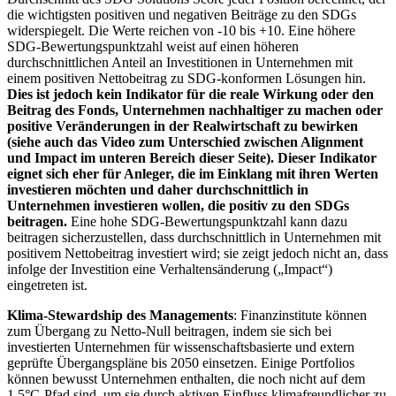
die wichtigsten positiven und negativen Beiträge zu den SDGs
widerspiegelt. Die Werte reichen von -10 bis +10. Eine höhere
SDG-Bewertungspunktzahl weist auf einen höheren
durchschnittlichen Anteil an Investitionen in Unternehmen mit
einem positiven Nettobeitrag zu SDG-konformen Lösungen hin.
Dies ist jedoch kein Indikator für die reale Wirkung oder den
Beitrag des Fonds, Unternehmen nachhaltiger zu machen oder
positive Veränderungen in der Realwirtschaft zu bewirken
(siehe auch das Video zum Unterschied zwischen Alignment
und Impact im unteren Bereich dieser Seite). Dieser Indikator
eignet sich eher für Anleger, die im Einklang mit ihren Werten
investieren möchten und daher durchschnittlich in
Unternehmen investieren wollen, die positiv zu den SDGs
beitragen.
Eine hohe SDG-Bewertungspunktzahl kann dazu
beitragen sicherzustellen, dass durchschnittlich in Unternehmen mit
positivem Nettobeitrag investiert wird; sie zeigt jedoch nicht an, dass
infolge der Investition eine Verhaltensänderung („Impact“)
eingetreten ist.
Klima-Stewardship des Managements
: Finanzinstitute können
zum Übergang zu Netto-Null beitragen, indem sie sich bei
investierten Unternehmen für wissenschaftsbasierte und extern
geprüfte Übergangspläne bis 2050 einsetzen. Einige Portfolios
können bewusst Unternehmen enthalten, die noch nicht auf dem
1,5°C-Pfad sind, um sie durch aktiven Einfluss klimafreundlicher zu