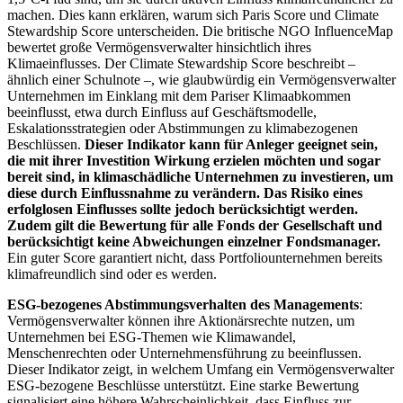
machen. Dies kann erklären, warum sich Paris Score und Climate
Stewardship Score unterscheiden. Die britische NGO InfluenceMap
bewertet große Vermögensverwalter hinsichtlich ihres
Klimaeinflusses. Der Climate Stewardship Score beschreibt –
ähnlich einer Schulnote –, wie glaubwürdig ein Vermögensverwalter
Unternehmen im Einklang mit dem Pariser Klimaabkommen
beeinflusst, etwa durch Einfluss auf Geschäftsmodelle,
Eskalationsstrategien oder Abstimmungen zu klimabezogenen
Beschlüssen.
Dieser Indikator kann für Anleger geeignet sein,
die mit ihrer Investition Wirkung erzielen möchten und sogar
bereit sind, in klimaschädliche Unternehmen zu investieren, um
diese durch Einflussnahme zu verändern. Das Risiko eines
erfolglosen Einflusses sollte jedoch berücksichtigt werden.
Zudem gilt die Bewertung für alle Fonds der Gesellschaft und
berücksichtigt keine Abweichungen einzelner Fondsmanager.
Ein guter Score garantiert nicht, dass Portfoliounternehmen bereits
klimafreundlich sind oder es werden.
ESG-bezogenes Abstimmungsverhalten des Managements
:
Vermögensverwalter können ihre Aktionärsrechte nutzen, um
Unternehmen bei ESG-Themen wie Klimawandel,
Menschenrechten oder Unternehmensführung zu beeinflussen.
Dieser Indikator zeigt, in welchem Umfang ein Vermögensverwalter
ESG-bezogene Beschlüsse unterstützt. Eine starke Bewertung
signalisiert eine höhere Wahrscheinlichkeit, dass Einfluss zur