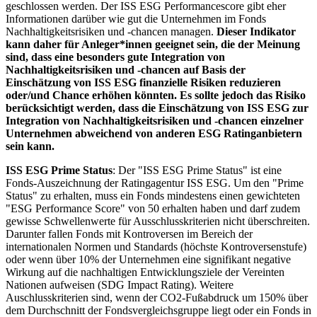
geschlossen werden. Der ISS ESG Performancescore gibt eher
Informationen darüber wie gut die Unternehmen im Fonds
Nachhaltigkeitsrisiken und -chancen managen.
Dieser Indikator
kann daher für Anleger*innen geeignet sein, die der Meinung
sind, dass eine besonders gute Integration von
Nachhaltigkeitsrisiken und -chancen auf Basis der
Einschätzung von ISS ESG finanzielle Risiken reduzieren
oder/und Chance erhöhen könnten. Es sollte jedoch das Risiko
berücksichtigt werden, dass die Einschätzung von ISS ESG zur
Integration von Nachhaltigkeitsrisiken und -chancen einzelner
Unternehmen abweichend von anderen ESG Ratinganbietern
sein kann.
ISS ESG Prime Status
: Der "ISS ESG Prime Status" ist eine
Fonds-Auszeichnung der Ratingagentur ISS ESG. Um den "Prime
Status" zu erhalten, muss ein Fonds mindestens einen gewichteten
"ESG Performance Score" von 50 erhalten haben und darf zudem
gewisse Schwellenwerte für Ausschlusskriterien nicht überschreiten.
Darunter fallen Fonds mit Kontroversen im Bereich der
internationalen Normen und Standards (höchste Kontroversenstufe)
oder wenn über 10% der Unternehmen eine signifikant negative
Wirkung auf die nachhaltigen Entwicklungsziele der Vereinten
Nationen aufweisen (SDG Impact Rating). Weitere
Auschlusskriterien sind, wenn der CO2-Fußabdruck um 150% über
dem Durchschnitt der Fondsvergleichsgruppe liegt oder ein Fonds in