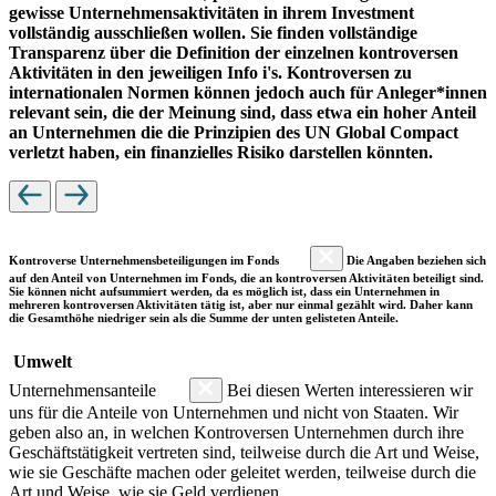
gewisse Unternehmensaktivitäten in ihrem Investment
vollständig ausschließen wollen. Sie finden vollständige
Transparenz über die Definition der einzelnen kontroversen
Aktivitäten in den jeweiligen Info i's. Kontroversen zu
internationalen Normen können jedoch auch für Anleger*innen
relevant sein, die der Meinung sind, dass etwa ein hoher Anteil
an Unternehmen die die Prinzipien des UN Global Compact
verletzt haben, ein finanzielles Risiko darstellen könnten.
Kontroverse Unternehmensbeteiligungen im Fonds
Die Angaben beziehen sich
auf den Anteil von Unternehmen im Fonds, die an kontroversen Aktivitäten beteiligt sind.
Sie können nicht aufsummiert werden, da es möglich ist, dass ein Unternehmen in
mehreren kontroversen Aktivitäten tätig ist, aber nur einmal gezählt wird. Daher kann
die Gesamthöhe niedriger sein als die Summe der unten gelisteten Anteile.
Umwelt
Unternehmensanteile
Bei diesen Werten interessieren wir
uns für die Anteile von Unternehmen und nicht von Staaten. Wir
geben also an, in welchen Kontroversen Unternehmen durch ihre
Geschäftstätigkeit vertreten sind, teilweise durch die Art und Weise,
wie sie Geschäfte machen oder geleitet werden, teilweise durch die
Art und Weise, wie sie Geld verdienen.