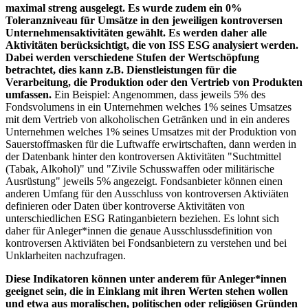
maximal streng ausgelegt. Es wurde zudem ein 0%
Toleranzniveau für Umsätze in den jeweiligen kontroversen
Unternehmensaktivitäten gewählt. Es werden daher alle
Aktivitäten berücksichtigt, die von ISS ESG analysiert werden.
Dabei werden verschiedene Stufen der Wertschöpfung
betrachtet, dies kann z.B. Dienstleistungen für die
Verarbeitung, die Produktion oder den Vertrieb von Produkten
umfassen.
Ein Beispiel: Angenommen, dass jeweils 5% des
Fondsvolumens in ein Unternehmen welches 1% seines Umsatzes
mit dem Vertrieb von alkoholischen Getränken und in ein anderes
Unternehmen welches 1% seines Umsatzes mit der Produktion von
Sauerstoffmasken für die Luftwaffe erwirtschaften, dann werden in
der Datenbank hinter den kontroversen Aktivitäten "Suchtmittel
(Tabak, Alkohol)" und "Zivile Schusswaffen oder militärische
Ausrüstung" jeweils 5% angezeigt. Fondsanbieter können einen
anderen Umfang für den Ausschluss von kontroversen Aktiviäten
definieren oder Daten über kontroverse Aktivitäten von
unterschiedlichen ESG Ratinganbietern beziehen. Es lohnt sich
daher für Anleger*innen die genaue Ausschlussdefinition von
kontroversen Aktiviäten bei Fondsanbietern zu verstehen und bei
Unklarheiten nachzufragen.
Diese Indikatoren können unter anderem für Anleger*innen
geeignet sein, die in Einklang mit ihren Werten stehen wollen
und etwa aus moralischen, politischen oder religiösen Gründen