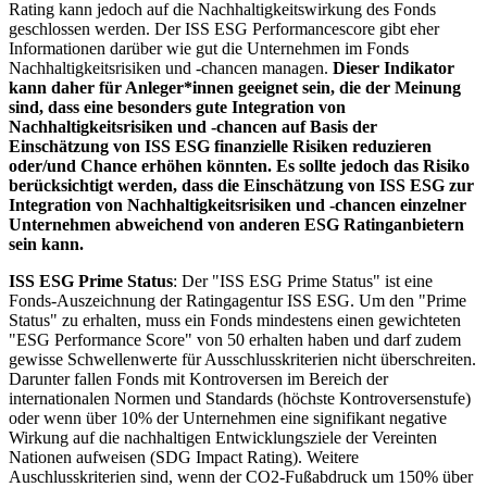
Rating kann jedoch auf die Nachhaltigkeitswirkung des Fonds
geschlossen werden. Der ISS ESG Performancescore gibt eher
Informationen darüber wie gut die Unternehmen im Fonds
Nachhaltigkeitsrisiken und -chancen managen.
Dieser Indikator
kann daher für Anleger*innen geeignet sein, die der Meinung
sind, dass eine besonders gute Integration von
Nachhaltigkeitsrisiken und -chancen auf Basis der
Einschätzung von ISS ESG finanzielle Risiken reduzieren
oder/und Chance erhöhen könnten. Es sollte jedoch das Risiko
berücksichtigt werden, dass die Einschätzung von ISS ESG zur
Integration von Nachhaltigkeitsrisiken und -chancen einzelner
Unternehmen abweichend von anderen ESG Ratinganbietern
sein kann.
ISS ESG Prime Status
: Der "ISS ESG Prime Status" ist eine
Fonds-Auszeichnung der Ratingagentur ISS ESG. Um den "Prime
Status" zu erhalten, muss ein Fonds mindestens einen gewichteten
"ESG Performance Score" von 50 erhalten haben und darf zudem
gewisse Schwellenwerte für Ausschlusskriterien nicht überschreiten.
Darunter fallen Fonds mit Kontroversen im Bereich der
internationalen Normen und Standards (höchste Kontroversenstufe)
oder wenn über 10% der Unternehmen eine signifikant negative
Wirkung auf die nachhaltigen Entwicklungsziele der Vereinten
Nationen aufweisen (SDG Impact Rating). Weitere
Auschlusskriterien sind, wenn der CO2-Fußabdruck um 150% über