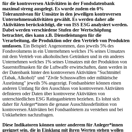
für die kontroversen Aktivitäten in der Fondsdatenbank
maximal streng ausgelegt. Es wurde zudem ein 0%
Toleranzniveau für Umsätze in den jeweiligen kontroversen
Unternehmensaktivitäten gewählt. Es werden daher alle
Aktivitäten berücksichtigt, die von ISS ESG analysiert werden.
Dabei werden verschiedene Stufen der Wertschöpfung
betrachtet, dies kann z.B. Dienstleistungen für die
Verarbeitung, die Produktion oder den Vertrieb von Produkten
umfassen.
Ein Beispiel: Angenommen, dass jeweils 5% des
Fondsvolumens in ein Unternehmen welches 1% seines Umsatzes
mit dem Vertrieb von alkoholischen Getränken und in ein anderes
Unternehmen welches 1% seines Umsatzes mit der Produktion von
Sauerstoffmasken für die Luftwaffe erwirtschaften, dann werden in
der Datenbank hinter den kontroversen Aktivitäten "Suchtmittel
(Tabak, Alkohol)" und "Zivile Schusswaffen oder militärische
Ausrüstung" jeweils 5% angezeigt. Fondsanbieter können einen
anderen Umfang für den Ausschluss von kontroversen Aktiviäten
definieren oder Daten über kontroverse Aktivitäten von
unterschiedlichen ESG Ratinganbietern beziehen. Es lohnt sich
daher für Anleger*innen die genaue Ausschlussdefinition von
kontroversen Aktiviäten bei Fondsanbietern zu verstehen und bei
Unklarheiten nachzufragen.
Diese Indikatoren können unter anderem für Anleger*innen
geeignet sein, die in Einklang mit ihren Werten stehen wollen