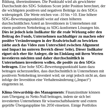
Bildung, übereinstimmen. Die Punktzahl wird als gewichteter
Durchschnitt des SDG Solutions Score jeder Position berechnet, der
die wichtigsten positiven und negativen Beiträge zu den SDGs
widerspiegelt. Die Werte reichen von -10 bis +10. Eine höhere
SDG-Bewertungspunktzahl weist auf einen höheren
durchschnittlichen Anteil an Investitionen in Unternehmen mit
einem positiven Nettobeitrag zu SDG-konformen Lösungen hin.
Dies ist jedoch kein Indikator für die reale Wirkung oder den
Beitrag des Fonds, Unternehmen nachhaltiger zu machen oder
positive Veränderungen in der Realwirtschaft zu bewirken
(siehe auch das Video zum Unterschied zwischen Alignment
und Impact im unteren Bereich dieser Seite). Dieser Indikator
eignet sich eher für Anleger, die im Einklang mit ihren Werten
investieren möchten und daher durchschnittlich in
Unternehmen investieren wollen, die positiv zu den SDGs
beitragen.
Eine hohe SDG-Bewertungspunktzahl kann dazu
beitragen sicherzustellen, dass durchschnittlich in Unternehmen mit
positivem Nettobeitrag investiert wird; sie zeigt jedoch nicht an, dass
infolge der Investition eine Verhaltensänderung („Impact“)
eingetreten ist.
Klima-Stewardship des Managements
: Finanzinstitute können
zum Übergang zu Netto-Null beitragen, indem sie sich bei
investierten Unternehmen für wissenschaftsbasierte und extern
geprüfte Übergangspläne bis 2050 einsetzen. Einige Portfolios