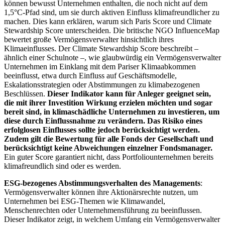
können bewusst Unternehmen enthalten, die noch nicht auf dem
1,5°C-Pfad sind, um sie durch aktiven Einfluss klimafreundlicher zu
machen. Dies kann erklären, warum sich Paris Score und Climate
Stewardship Score unterscheiden. Die britische NGO InfluenceMap
bewertet große Vermögensverwalter hinsichtlich ihres
Klimaeinflusses. Der Climate Stewardship Score beschreibt –
ähnlich einer Schulnote –, wie glaubwürdig ein Vermögensverwalter
Unternehmen im Einklang mit dem Pariser Klimaabkommen
beeinflusst, etwa durch Einfluss auf Geschäftsmodelle,
Eskalationsstrategien oder Abstimmungen zu klimabezogenen
Beschlüssen.
Dieser Indikator kann für Anleger geeignet sein,
die mit ihrer Investition Wirkung erzielen möchten und sogar
bereit sind, in klimaschädliche Unternehmen zu investieren, um
diese durch Einflussnahme zu verändern. Das Risiko eines
erfolglosen Einflusses sollte jedoch berücksichtigt werden.
Zudem gilt die Bewertung für alle Fonds der Gesellschaft und
berücksichtigt keine Abweichungen einzelner Fondsmanager.
Ein guter Score garantiert nicht, dass Portfoliounternehmen bereits
klimafreundlich sind oder es werden.
ESG-bezogenes Abstimmungsverhalten des Managements
:
Vermögensverwalter können ihre Aktionärsrechte nutzen, um
Unternehmen bei ESG-Themen wie Klimawandel,
Menschenrechten oder Unternehmensführung zu beeinflussen.
Dieser Indikator zeigt, in welchem Umfang ein Vermögensverwalter