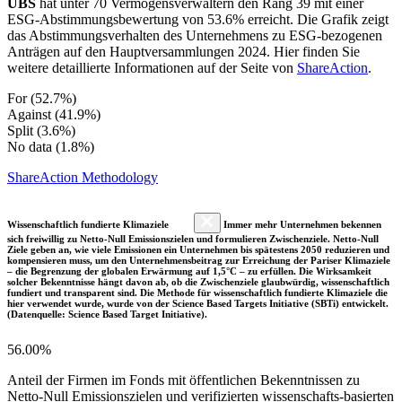
UBS
hat unter 70 Vermögensverwaltern den Rang 39 mit einer
ESG-Abstimmungsbewertung von 53.6% erreicht. Die Grafik zeigt
das Abstimmungsverhalten des Unternehmens zu ESG-bezogenen
Anträgen auf den Hauptversammlungen 2024. Hier finden Sie
weitere detaillierte Informationen auf der Seite von
ShareAction
.
For (52.7%)
Against (41.9%)
Split (3.6%)
No data (1.8%)
ShareAction Methodology
Wissenschaftlich fundierte Klimaziele
Immer mehr Unternehmen bekennen
sich freiwillig zu Netto-Null Emissionszielen und formulieren Zwischenziele. Netto-Null
Ziele geben an, wie viele Emissionen ein Unternehmen bis spätestens 2050 reduzieren und
kompensieren muss, um den Unternehmensbeitrag zur Erreichung der Pariser Klimaziele
– die Begrenzung der globalen Erwärmung auf 1,5°C – zu erfüllen. Die Wirksamkeit
solcher Bekenntnisse hängt davon ab, ob die Zwischenziele glaubwürdig, wissenschaftlich
fundiert und transparent sind. Die Methode für wissenschaftlich fundierte Klimaziele die
hier verwendet wurde, wurde von der Science Based Targets Initiative (SBTi) entwickelt.
(Datenquelle: Science Based Target Initiative).
56.00%
Anteil der Firmen im Fonds mit öffentlichen Bekenntnissen zu
Netto-Null Emissionszielen und verifizierten wissenschafts-basierten