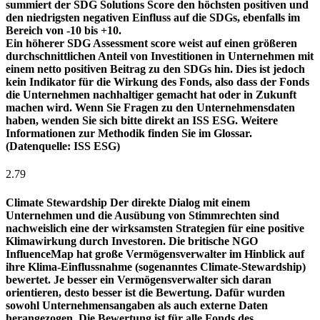
summiert der SDG Solutions Score den höchsten positiven und
den niedrigsten negativen Einfluss auf die SDGs, ebenfalls im
Bereich von -10 bis +10.
Ein höherer SDG Assessment score weist auf einen größeren
durchschnittlichen Anteil von Investitionen in Unternehmen mit
einem netto positiven Beitrag zu den SDGs hin. Dies ist jedoch
kein Indikator für die Wirkung des Fonds, also dass der Fonds
die Unternehmen nachhaltiger gemacht hat oder in Zukunft
machen wird. Wenn Sie Fragen zu den Unternehmensdaten
haben, wenden Sie sich bitte direkt an ISS ESG. Weitere
Informationen zur Methodik finden Sie im Glossar.
(Datenquelle: ISS ESG)
2.79
Climate Stewardship
Der direkte Dialog mit einem
Unternehmen und die Ausübung von Stimmrechten sind
nachweislich eine der wirksamsten Strategien für eine positive
Klimawirkung durch Investoren. Die britische NGO
InfluenceMap hat große Vermögensverwalter im Hinblick auf
ihre Klima-Einflussnahme (sogenanntes Climate-Stewardship)
bewertet. Je besser ein Vermögensverwalter sich daran
orientieren, desto besser ist die Bewertung. Dafür wurden
sowohl Unternehmensangaben als auch externe Daten
herangezogen. Die Bewertung ist für alle Fonds des