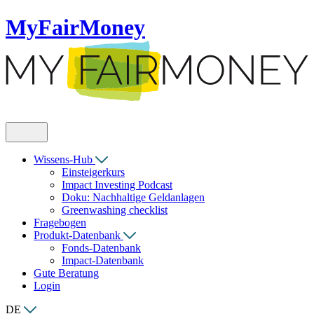
MyFairMoney
Wissens-Hub
Einsteigerkurs
Impact Investing Podcast
Doku: Nachhaltige Geldanlagen
Greenwashing checklist
Fragebogen
Produkt-Datenbank
Fonds-Datenbank
Impact-Datenbank
Gute Beratung
Login
DE