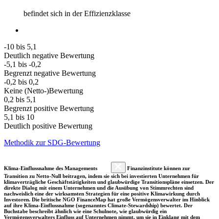
befindet sich in der Effizienzklasse
-10 bis 5,1
Deutlich negative Bewertung
-5,1 bis -0,2
Begrenzt negative Bewertung
-0,2 bis 0,2
Keine (Netto-)Bewertung
0,2 bis 5,1
Begrenzt positive Bewertung
5,1 bis 10
Deutlich positive Bewertung
Methodik zur SDG-Bewertung
Klima-Einflussnahme des Managements
Finanzinstitute können zur
Transition zu Netto-Null beitragen, indem sie sich bei investierten Unternehmen für
klimaverträgliche Geschäftstätigkeiten und glaubwürdige Transitionspläne einsetzen. Der
direkte Dialog mit einem Unternehmen und die Ausübung von Stimmrechten sind
nachweislich eine der wirksamsten Strategien für eine positive Klimawirkung durch
Investoren. Die britische NGO FinanceMap hat große Vermögensverwalter im Hinblick
auf ihre Klima-Einflussnahme (sogenanntes Climate-Stewardship) bewertet. Der
Buchstabe beschreibt ähnlich wie eine Schulnote, wie glaubwürdig ein
Vermögensverwalters Einfluss auf Unternehmen nimmt, um sie in Einklang mit dem