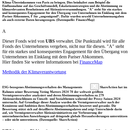
Klima-Übereinkommen von Paris zu bringen. Dies beinhaltet zum Beispiel die
Einflussnahme auf das Geschäftsmodell, Eskalationsstrategien und die Abstimmung zu
klimarelevanten Resolutionen auf Aktionärsversammlungen. "A" steht für ein starkes
und konsequentes Engagement für den Übergang von Unternehmen im Einklang mit dem
Pariser Abkommen, F für „ungenügend“. Dafür wurden sowohl Unternehmensangaben
als auch externe Daten herangezogen. (Datenquelle: FinanceMap)
A
Dieser Fonds wird von
UBS
verwaltet. Die Punktzahl wird für alle
Fonds des Unternehmens vergeben, nicht nur für diesen. "A" steht
für ein starkes und konsequentes Engagement für den Übergang von
Unternehmen im Einklang mit dem Pariser Abkommen.
Hier finden Sie weitere Informationen bei
FinanceMap
Methodik der Klimaverantwortung
ESG-bezogenes Abstimmungsverhalten des Managements
ShareAction hat im
Rahmen seiner Bewertung Voting Matters 2024 70 der weltweit größten
Vermögensverwalter analysiert und deren Abstimmungsverhalten zu 279
Aktionärsbeschlüssen zu Umwelt- und Sozialthemen während der Proxy-Saison 2024
untersucht. Auf Grundlage dieser Analyse wurden die Vermögensverwalter nach der
Konsistenz und Ambition ihres Abstimmungsverhaltens bewertet und gerankt. Die
Bewertung stützt sich auf detaillierte Abstimmungsdaten und zeigt Unterschiede darin
auf, wie Vermögensverwalter Aktionärsinitiativen zur Verbesserung der
unternehmerischen Auswirkungen auf dringende globale Herausforderungen unterstützen
– oder nicht unterstützen. (Datenquelle: ShareAction)