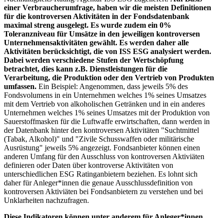
einer Verbraucherumfrage, haben wir die meisten Definitionen
für die kontroversen Aktivitäten in der Fondsdatenbank
maximal streng ausgelegt. Es wurde zudem ein 0%
Toleranzniveau für Umsätze in den jeweiligen kontroversen
Unternehmensaktivitäten gewählt. Es werden daher alle
Aktivitäten berücksichtigt, die von ISS ESG analysiert werden.
Dabei werden verschiedene Stufen der Wertschöpfung
betrachtet, dies kann z.B. Dienstleistungen für die
Verarbeitung, die Produktion oder den Vertrieb von Produkten
umfassen.
Ein Beispiel: Angenommen, dass jeweils 5% des
Fondsvolumens in ein Unternehmen welches 1% seines Umsatzes
mit dem Vertrieb von alkoholischen Getränken und in ein anderes
Unternehmen welches 1% seines Umsatzes mit der Produktion von
Sauerstoffmasken für die Luftwaffe erwirtschaften, dann werden in
der Datenbank hinter den kontroversen Aktivitäten "Suchtmittel
(Tabak, Alkohol)" und "Zivile Schusswaffen oder militärische
Ausrüstung" jeweils 5% angezeigt. Fondsanbieter können einen
anderen Umfang für den Ausschluss von kontroversen Aktiviäten
definieren oder Daten über kontroverse Aktivitäten von
unterschiedlichen ESG Ratinganbietern beziehen. Es lohnt sich
daher für Anleger*innen die genaue Ausschlussdefinition von
kontroversen Aktiviäten bei Fondsanbietern zu verstehen und bei
Unklarheiten nachzufragen.
Diese Indikatoren können unter anderem für Anleger*innen