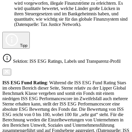
wird vorgeworfen, illegale Finanzströme zu erleichtern. Es
wird qualitativ bewertet, welche Länder große Lücken in
ihren Steuergesetzen und im Bankgeheimnis haben, und
quantitativ, wie wichtig sie für das globale Finanzsystem sind
(Datenquelle: Tax Justice Network).
Tipp
Sektion: ISS ESG Ratings, Labels und Transparenz-Profil
ISS ESG Fund Rating
: Während die ISS ESG Fund Rating Stars
im oberen Bereich dieser Seite, Sterne relativ zu der Lipper Global
Benchmark Klasse vergeben und somit ein Fonds mit einem
niedrigen ISS ESG Performancescore im Zweifelsfall auch mehrere
Sterne erhalten kann, stellt der ISS ESG Performancescore eine
absolute ESG Bewertung des Fonds dar. Die Bewertung von ISS
ESG reicht von 0 bis 100, wobei 100 für „sehr gut“ steht. Für die
Berechnung werden die Einzelbewertungen von Unternehmen in
den Bereichen Umwelt, Soziales und Unternehmensführung
zusammengeführt und auf Fondsebene aggregiert. (Datenquelle: ISS