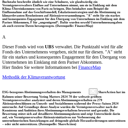
Buchstabe beschreibt ähnlich wie eine Schulnote, wie glaubwürdig ein
Vermögensverwalters Einfluss auf Unternehmen nimmt, um sie in Einklang mit dem
Klima-Übereinkommen von Paris zu bringen. Dies beinhaltet zum Beispiel die
Einflussnahme auf das Geschäftsmodell, Eskalationsstrategien und die Abstimmung zu
klimarelevanten Resolutionen auf Aktionärsversammlungen. "A" steht für ein starkes
und konsequentes Engagement für den Übergang von Unternehmen im Einklang mit dem
Pariser Abkommen, F für „ungenügend“. Dafür wurden sowohl Unternehmensangaben
als auch externe Daten herangezogen. (Datenquelle: FinanceMap)
A
Dieser Fonds wird von
UBS
verwaltet. Die Punktzahl wird für alle
Fonds des Unternehmens vergeben, nicht nur für diesen. "A" steht
für ein starkes und konsequentes Engagement für den Übergang von
Unternehmen im Einklang mit dem Pariser Abkommen.
Hier finden Sie weitere Informationen bei
FinanceMap
Methodik der Klimaverantwortung
ESG-bezogenes Abstimmungsverhalten des Managements
ShareAction hat im
Rahmen seiner Bewertung Voting Matters 2024 70 der weltweit größten
Vermögensverwalter analysiert und deren Abstimmungsverhalten zu 279
Aktionärsbeschlüssen zu Umwelt- und Sozialthemen während der Proxy-Saison 2024
untersucht. Auf Grundlage dieser Analyse wurden die Vermögensverwalter nach der
Konsistenz und Ambition ihres Abstimmungsverhaltens bewertet und gerankt. Die
Bewertung stützt sich auf detaillierte Abstimmungsdaten und zeigt Unterschiede darin
auf, wie Vermögensverwalter Aktionärsinitiativen zur Verbesserung der
unternehmerischen Auswirkungen auf dringende globale Herausforderungen unterstützen
– oder nicht unterstützen. (Datenquelle: ShareAction)