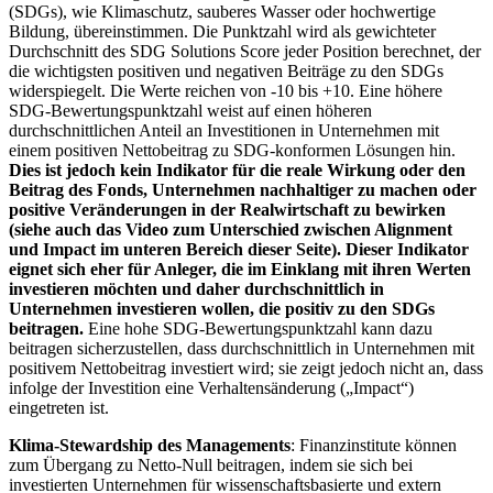
(SDGs), wie Klimaschutz, sauberes Wasser oder hochwertige
Bildung, übereinstimmen. Die Punktzahl wird als gewichteter
Durchschnitt des SDG Solutions Score jeder Position berechnet, der
die wichtigsten positiven und negativen Beiträge zu den SDGs
widerspiegelt. Die Werte reichen von -10 bis +10. Eine höhere
SDG-Bewertungspunktzahl weist auf einen höheren
durchschnittlichen Anteil an Investitionen in Unternehmen mit
einem positiven Nettobeitrag zu SDG-konformen Lösungen hin.
Dies ist jedoch kein Indikator für die reale Wirkung oder den
Beitrag des Fonds, Unternehmen nachhaltiger zu machen oder
positive Veränderungen in der Realwirtschaft zu bewirken
(siehe auch das Video zum Unterschied zwischen Alignment
und Impact im unteren Bereich dieser Seite). Dieser Indikator
eignet sich eher für Anleger, die im Einklang mit ihren Werten
investieren möchten und daher durchschnittlich in
Unternehmen investieren wollen, die positiv zu den SDGs
beitragen.
Eine hohe SDG-Bewertungspunktzahl kann dazu
beitragen sicherzustellen, dass durchschnittlich in Unternehmen mit
positivem Nettobeitrag investiert wird; sie zeigt jedoch nicht an, dass
infolge der Investition eine Verhaltensänderung („Impact“)
eingetreten ist.
Klima-Stewardship des Managements
: Finanzinstitute können
zum Übergang zu Netto-Null beitragen, indem sie sich bei
investierten Unternehmen für wissenschaftsbasierte und extern