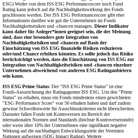
ESG) Weder von dem ISS ESG Performancescore noch Fund
Rating kann jedoch auf die Nachhaltigkeitswirkung des Fonds
geschlossen werden. Der ISS ESG Performancescore gibt eher
Informationen darüber wie gut die Unternehmen im Fonds
Nachhaltigkeitsrisiken und -chancen managen.
Dieser Indikator
kann daher für Anleger*innen geeignet sein, die der Meinung
sind, dass eine besonders gute Integration von
Nachhaltigkeitsrisiken und -chancen auf Basis der
Einschätzung von ISS ESG finanzielle Risiken reduzieren
oder/und Chance erhöhen könnten. Es sollte jedoch das Risiko
berücksichtigt werden, dass die Einschätzung von ISS ESG zur
Integration von Nachhaltigkeitsrisiken und -chancen einzelner
Unternehmen abweichend von anderen ESG Ratinganbietern
sein kann.
ISS ESG Prime Status
: Der "ISS ESG Prime Status" ist eine
Fonds-Auszeichnung der Ratingagentur ISS ESG. Um den "Prime
Status" zu erhalten, muss ein Fonds mindestens einen gewichteten
"ESG Performance Score" von 50 erhalten haben und darf zudem
gewisse Schwellenwerte für Ausschlusskriterien nicht überschreiten.
Darunter fallen Fonds mit Kontroversen im Bereich der
internationalen Normen und Standards (höchste Kontroversenstufe)
oder wenn über 10% der Unternehmen eine signifikant negative
Wirkung auf die nachhaltigen Entwicklungsziele der Vereinten
Nationen aufweisen (SDG Impact Rating). Weitere