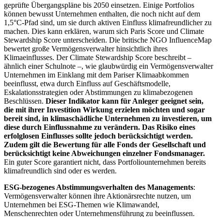
geprüfte Übergangspläne bis 2050 einsetzen. Einige Portfolios
können bewusst Unternehmen enthalten, die noch nicht auf dem
1,5°C-Pfad sind, um sie durch aktiven Einfluss klimafreundlicher zu
machen. Dies kann erklären, warum sich Paris Score und Climate
Stewardship Score unterscheiden. Die britische NGO InfluenceMap
bewertet große Vermögensverwalter hinsichtlich ihres
Klimaeinflusses. Der Climate Stewardship Score beschreibt –
ähnlich einer Schulnote –, wie glaubwürdig ein Vermögensverwalter
Unternehmen im Einklang mit dem Pariser Klimaabkommen
beeinflusst, etwa durch Einfluss auf Geschäftsmodelle,
Eskalationsstrategien oder Abstimmungen zu klimabezogenen
Beschlüssen.
Dieser Indikator kann für Anleger geeignet sein,
die mit ihrer Investition Wirkung erzielen möchten und sogar
bereit sind, in klimaschädliche Unternehmen zu investieren, um
diese durch Einflussnahme zu verändern. Das Risiko eines
erfolglosen Einflusses sollte jedoch berücksichtigt werden.
Zudem gilt die Bewertung für alle Fonds der Gesellschaft und
berücksichtigt keine Abweichungen einzelner Fondsmanager.
Ein guter Score garantiert nicht, dass Portfoliounternehmen bereits
klimafreundlich sind oder es werden.
ESG-bezogenes Abstimmungsverhalten des Managements
:
Vermögensverwalter können ihre Aktionärsrechte nutzen, um
Unternehmen bei ESG-Themen wie Klimawandel,
Menschenrechten oder Unternehmensführung zu beeinflussen.