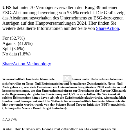
UBS
hat unter 70 Vermögensverwaltern den Rang 39 mit einer
ESG-Abstimmungsbewertung von 53.6% erreicht. Die Grafik zeigt
das Abstimmungsverhalten des Unternehmens zu ESG-bezogenen
Anträgen auf den Hauptversammlungen 2024. Hier finden Sie
weitere detaillierte Informationen auf der Seite von
ShareAction
.
For (52.7%)
Against (41.9%)
Split (3.6%)
No data (1.8%)
ShareAction Methodology
Wissenschaftlich fundierte Klimaziele
Immer mehr Unternehmen bekennen
sich freiwillig zu Netto-Null Emissionszielen und formulieren Zwischenziele. Netto-Null
Ziele geben an, wie viele Emissionen ein Unternehmen bis spätestens 2050 reduzieren und
kompensieren muss, um den Unternehmensbeitrag zur Erreichung der Pariser Klimaziele
– die Begrenzung der globalen Erwärmung auf 1,5°C – zu erfüllen. Die Wirksamkeit
solcher Bekenntnisse hängt davon ab, ob die Zwischenziele glaubwürdig, wissenschaftlich
fundiert und transparent sind. Die Methode für wissenschaftlich fundierte Klimaziele die
hier verwendet wurde, wurde von der Science Based Targets Initiative (SBTi) entwickelt.
(Datenquelle: Science Based Target Initiative).
47.27%
Anteil der Firmen im Fonds mit öffentlichen Bekenntnissen zu