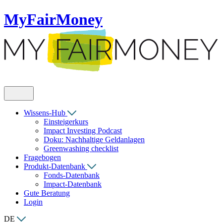
MyFairMoney
Wissens-Hub
Einsteigerkurs
Impact Investing Podcast
Doku: Nachhaltige Geldanlagen
Greenwashing checklist
Fragebogen
Produkt-Datenbank
Fonds-Datenbank
Impact-Datenbank
Gute Beratung
Login
DE