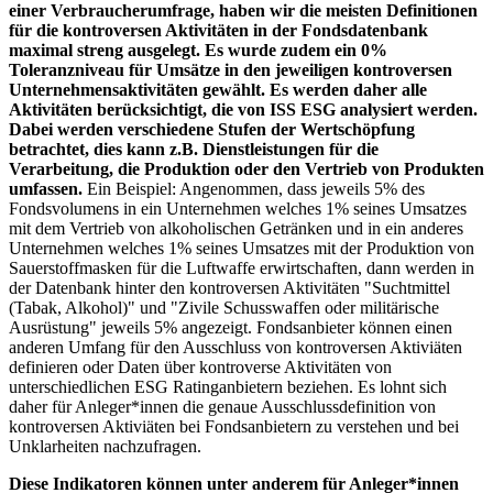
einer Verbraucherumfrage, haben wir die meisten Definitionen
für die kontroversen Aktivitäten in der Fondsdatenbank
maximal streng ausgelegt. Es wurde zudem ein 0%
Toleranzniveau für Umsätze in den jeweiligen kontroversen
Unternehmensaktivitäten gewählt. Es werden daher alle
Aktivitäten berücksichtigt, die von ISS ESG analysiert werden.
Dabei werden verschiedene Stufen der Wertschöpfung
betrachtet, dies kann z.B. Dienstleistungen für die
Verarbeitung, die Produktion oder den Vertrieb von Produkten
umfassen.
Ein Beispiel: Angenommen, dass jeweils 5% des
Fondsvolumens in ein Unternehmen welches 1% seines Umsatzes
mit dem Vertrieb von alkoholischen Getränken und in ein anderes
Unternehmen welches 1% seines Umsatzes mit der Produktion von
Sauerstoffmasken für die Luftwaffe erwirtschaften, dann werden in
der Datenbank hinter den kontroversen Aktivitäten "Suchtmittel
(Tabak, Alkohol)" und "Zivile Schusswaffen oder militärische
Ausrüstung" jeweils 5% angezeigt. Fondsanbieter können einen
anderen Umfang für den Ausschluss von kontroversen Aktiviäten
definieren oder Daten über kontroverse Aktivitäten von
unterschiedlichen ESG Ratinganbietern beziehen. Es lohnt sich
daher für Anleger*innen die genaue Ausschlussdefinition von
kontroversen Aktiviäten bei Fondsanbietern zu verstehen und bei
Unklarheiten nachzufragen.
Diese Indikatoren können unter anderem für Anleger*innen