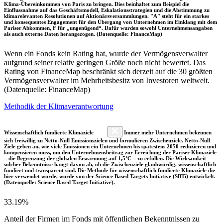
Klima-Übereinkommen von Paris zu bringen. Dies beinhaltet zum Beispiel die
Einflussnahme auf das Geschäftsmodell, Eskalationsstrategien und die Abstimmung zu
klimarelevanten Resolutionen auf Aktionärsversammlungen. "A" steht für ein starkes
und konsequentes Engagement für den Übergang von Unternehmen im Einklang mit dem
Pariser Abkommen, F für „ungenügend“. Dafür wurden sowohl Unternehmensangaben
als auch externe Daten herangezogen. (Datenquelle: FinanceMap)
Wenn ein Fonds kein Rating hat, wurde der Vermögensverwalter
aufgrund seiner relativ geringen Größe noch nicht bewertet. Das
Rating von FinanceMap beschränkt sich derzeit auf die 30 größten
Vermögensverwalter im Mehrheitsbesitz von Investoren weltweit.
(Datenquelle: FinanceMap)
Methodik der Klimaverantwortung
Wissenschaftlich fundierte Klimaziele
Immer mehr Unternehmen bekennen
sich freiwillig zu Netto-Null Emissionszielen und formulieren Zwischenziele. Netto-Null
Ziele geben an, wie viele Emissionen ein Unternehmen bis spätestens 2050 reduzieren und
kompensieren muss, um den Unternehmensbeitrag zur Erreichung der Pariser Klimaziele
– die Begrenzung der globalen Erwärmung auf 1,5°C – zu erfüllen. Die Wirksamkeit
solcher Bekenntnisse hängt davon ab, ob die Zwischenziele glaubwürdig, wissenschaftlich
fundiert und transparent sind. Die Methode für wissenschaftlich fundierte Klimaziele die
hier verwendet wurde, wurde von der Science Based Targets Initiative (SBTi) entwickelt.
(Datenquelle: Science Based Target Initiative).
33.19%
Anteil der Firmen im Fonds mit öffentlichen Bekenntnissen zu