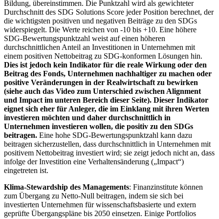
Bildung, übereinstimmen. Die Punktzahl wird als gewichteter
Durchschnitt des SDG Solutions Score jeder Position berechnet, der
die wichtigsten positiven und negativen Beiträge zu den SDGs
widerspiegelt. Die Werte reichen von -10 bis +10. Eine höhere
SDG-Bewertungspunktzahl weist auf einen höheren
durchschnittlichen Anteil an Investitionen in Unternehmen mit
einem positiven Nettobeitrag zu SDG-konformen Lösungen hin.
Dies ist jedoch kein Indikator für die reale Wirkung oder den
Beitrag des Fonds, Unternehmen nachhaltiger zu machen oder
positive Veränderungen in der Realwirtschaft zu bewirken
(siehe auch das Video zum Unterschied zwischen Alignment
und Impact im unteren Bereich dieser Seite). Dieser Indikator
eignet sich eher für Anleger, die im Einklang mit ihren Werten
investieren möchten und daher durchschnittlich in
Unternehmen investieren wollen, die positiv zu den SDGs
beitragen.
Eine hohe SDG-Bewertungspunktzahl kann dazu
beitragen sicherzustellen, dass durchschnittlich in Unternehmen mit
positivem Nettobeitrag investiert wird; sie zeigt jedoch nicht an, dass
infolge der Investition eine Verhaltensänderung („Impact“)
eingetreten ist.
Klima-Stewardship des Managements
: Finanzinstitute können
zum Übergang zu Netto-Null beitragen, indem sie sich bei
investierten Unternehmen für wissenschaftsbasierte und extern
geprüfte Übergangspläne bis 2050 einsetzen. Einige Portfolios