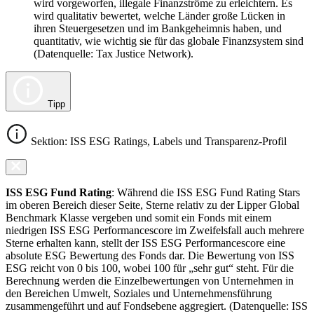
wird vorgeworfen, illegale Finanzströme zu erleichtern. Es
wird qualitativ bewertet, welche Länder große Lücken in
ihren Steuergesetzen und im Bankgeheimnis haben, und
quantitativ, wie wichtig sie für das globale Finanzsystem sind
(Datenquelle: Tax Justice Network).
Tipp
Sektion: ISS ESG Ratings, Labels und Transparenz-Profil
ISS ESG Fund Rating
: Während die ISS ESG Fund Rating Stars
im oberen Bereich dieser Seite, Sterne relativ zu der Lipper Global
Benchmark Klasse vergeben und somit ein Fonds mit einem
niedrigen ISS ESG Performancescore im Zweifelsfall auch mehrere
Sterne erhalten kann, stellt der ISS ESG Performancescore eine
absolute ESG Bewertung des Fonds dar. Die Bewertung von ISS
ESG reicht von 0 bis 100, wobei 100 für „sehr gut“ steht. Für die
Berechnung werden die Einzelbewertungen von Unternehmen in
den Bereichen Umwelt, Soziales und Unternehmensführung
zusammengeführt und auf Fondsebene aggregiert. (Datenquelle: ISS