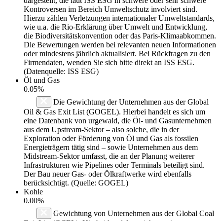
dargestellt, die laut ISS ESG in schwere oder sehr schwere
Kontroversen im Bereich Umweltschutz involviert sind.
Hierzu zählen Verletzungen internationaler Umweltstandards,
wie u.a. die Rio-Erklärung über Umwelt und Entwicklung,
die Biodiversitätskonvention oder das Paris-Klimaabkommen.
Die Bewertungen werden bei relevanten neuen Informationen
oder mindestens jährlich aktualisiert. Bei Rückfragen zu den
Firmendaten, wenden Sie sich bitte direkt an ISS ESG.
(Datenquelle: ISS ESG)
Öl und Gas
0.05%
Die Gewichtung der Unternehmen aus der Global
Oil & Gas Exit List (GOGEL). Hierbei handelt es sich um
eine Datenbank von urgewald, die Öl- und Gasunternehmen
aus dem Upstream-Sektor – also solche, die in der
Exploration oder Förderung von Öl und Gas als fossilen
Energieträgern tätig sind – sowie Unternehmen aus dem
Midstream-Sektor umfasst, die an der Planung weiterer
Infrastrukturen wie Pipelines oder Terminals beteiligt sind.
Der Bau neuer Gas- oder Ölkraftwerke wird ebenfalls
berücksichtigt. (Quelle: GOGEL)
Kohle
0.00%
Gewichtung von Unternehmen aus der Global Coal