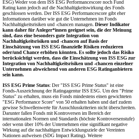
ESG) Weder von dem ISS ESG Performancescore noch Fund
Rating kann jedoch auf die Nachhaltigkeitswirkung des Fonds
geschlossen werden. Der ISS ESG Performancescore gibt eher
Informationen darüber wie gut die Unternehmen im Fonds
Nachhaltigkeitsrisiken und -chancen managen.
Dieser Indikator
kann daher für Anleger*innen geeignet sein, die der Meinung
sind, dass eine besonders gute Integration von
Nachhaltigkeitsrisiken und -chancen auf Basis der
Einschätzung von ISS ESG finanzielle Risiken reduzieren
oder/und Chance erhöhen könnten. Es sollte jedoch das Risiko
berücksichtigt werden, dass die Einschätzung von ISS ESG zur
Integration von Nachhaltigkeitsrisiken und -chancen einzelner
Unternehmen abweichend von anderen ESG Ratinganbietern
sein kann.
ISS ESG Prime Status
: Der "ISS ESG Prime Status" ist eine
Fonds-Auszeichnung der Ratingagentur ISS ESG. Um den "Prime
Status" zu erhalten, muss ein Fonds mindestens einen gewichteten
"ESG Performance Score" von 50 erhalten haben und darf zudem
gewisse Schwellenwerte für Ausschlusskriterien nicht überschreiten.
Darunter fallen Fonds mit Kontroversen im Bereich der
internationalen Normen und Standards (höchste Kontroversenstufe)
oder wenn über 10% der Unternehmen eine signifikant negative
Wirkung auf die nachhaltigen Entwicklungsziele der Vereinten
Nationen aufweisen (SDG Impact Rating). Weitere