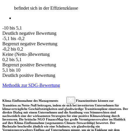
befindet sich in der Effizienzklasse
-10 bis 5,1
Deutlich negative Bewertung
-5,1 bis -0,2
Begrenzt negative Bewertung
-0,2 bis 0,2
Keine (Netto-)Bewertung
0,2 bis 5,1
Begrenzt positive Bewertung
5,1 bis 10
Deutlich positive Bewertung
Methodik zur SDG-Bewertung
Klima-Einflussnahme des Managements
Finanzinstitute können zur
Transition zu Netto-Null beitragen, indem sie sich bei investierten Unternehmen für
klimaverträgliche Geschäftstätigkeiten und glaubwürdige Transitionspläne einsetzen. Der
direkte Dialog mit einem Unternehmen und die Ausübung von Stimmrechten sind
nachweislich eine der wirksamsten Strategien für eine positive Klimawirkung durch
Investoren. Die britische NGO FinanceMap hat große Vermögensverwalter im Hinblick
auf ihre Klima-Einflussnahme (sogenanntes Climate-Stewardship) bewertet. Der
Buchstabe beschreibt ähnlich wie eine Schulnote, wie glaubwürdig ein
Vermögensverwalters Einfluss auf Unternehmen nimmt, um sie in Einklang mit dem