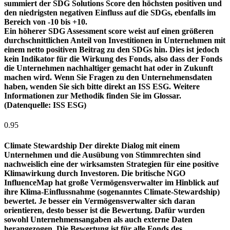
summiert der SDG Solutions Score den höchsten positiven und
den niedrigsten negativen Einfluss auf die SDGs, ebenfalls im
Bereich von -10 bis +10.
Ein höherer SDG Assessment score weist auf einen größeren
durchschnittlichen Anteil von Investitionen in Unternehmen mit
einem netto positiven Beitrag zu den SDGs hin. Dies ist jedoch
kein Indikator für die Wirkung des Fonds, also dass der Fonds
die Unternehmen nachhaltiger gemacht hat oder in Zukunft
machen wird. Wenn Sie Fragen zu den Unternehmensdaten
haben, wenden Sie sich bitte direkt an ISS ESG. Weitere
Informationen zur Methodik finden Sie im Glossar.
(Datenquelle: ISS ESG)
0.95
Climate Stewardship
Der direkte Dialog mit einem
Unternehmen und die Ausübung von Stimmrechten sind
nachweislich eine der wirksamsten Strategien für eine positive
Klimawirkung durch Investoren. Die britische NGO
InfluenceMap hat große Vermögensverwalter im Hinblick auf
ihre Klima-Einflussnahme (sogenanntes Climate-Stewardship)
bewertet. Je besser ein Vermögensverwalter sich daran
orientieren, desto besser ist die Bewertung. Dafür wurden
sowohl Unternehmensangaben als auch externe Daten
herangezogen. Die Bewertung ist für alle Fonds des