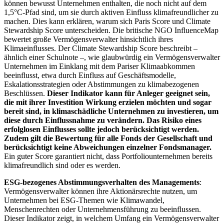
können bewusst Unternehmen enthalten, die noch nicht auf dem
1,5°C-Pfad sind, um sie durch aktiven Einfluss klimafreundlicher zu
machen. Dies kann erklären, warum sich Paris Score und Climate
Stewardship Score unterscheiden. Die britische NGO InfluenceMap
bewertet große Vermögensverwalter hinsichtlich ihres
Klimaeinflusses. Der Climate Stewardship Score beschreibt –
ähnlich einer Schulnote –, wie glaubwürdig ein Vermögensverwalter
Unternehmen im Einklang mit dem Pariser Klimaabkommen
beeinflusst, etwa durch Einfluss auf Geschäftsmodelle,
Eskalationsstrategien oder Abstimmungen zu klimabezogenen
Beschlüssen.
Dieser Indikator kann für Anleger geeignet sein,
die mit ihrer Investition Wirkung erzielen möchten und sogar
bereit sind, in klimaschädliche Unternehmen zu investieren, um
diese durch Einflussnahme zu verändern. Das Risiko eines
erfolglosen Einflusses sollte jedoch berücksichtigt werden.
Zudem gilt die Bewertung für alle Fonds der Gesellschaft und
berücksichtigt keine Abweichungen einzelner Fondsmanager.
Ein guter Score garantiert nicht, dass Portfoliounternehmen bereits
klimafreundlich sind oder es werden.
ESG-bezogenes Abstimmungsverhalten des Managements
:
Vermögensverwalter können ihre Aktionärsrechte nutzen, um
Unternehmen bei ESG-Themen wie Klimawandel,
Menschenrechten oder Unternehmensführung zu beeinflussen.
Dieser Indikator zeigt, in welchem Umfang ein Vermögensverwalter