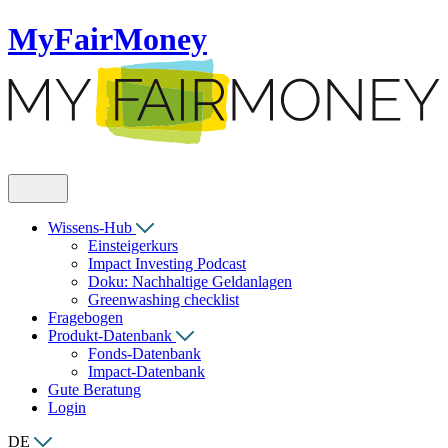
MyFairMoney
Wissens-Hub
Einsteigerkurs
Impact Investing Podcast
Doku: Nachhaltige Geldanlagen
Greenwashing checklist
Fragebogen
Produkt-Datenbank
Fonds-Datenbank
Impact-Datenbank
Gute Beratung
Login
DE