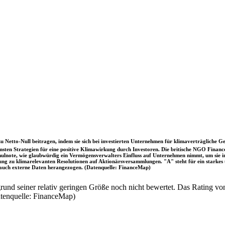
u Netto-Null beitragen, indem sie sich bei investierten Unternehmen für klimaverträgliche Ge
sten Strategien für eine positive Klimawirkung durch Investoren. Die britische NGO Fina
chulnote, wie glaubwürdig ein Vermögensverwalters Einfluss auf Unternehmen nimmt, um sie
immung zu klimarelevanten Resolutionen auf Aktionärsversammlungen. "A" steht für ein sta
uch externe Daten herangezogen. (Datenquelle: FinanceMap)
nd seiner relativ geringen Größe noch nicht bewertet. Das Rating von
atenquelle: FinanceMap)