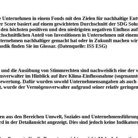
e Unternehmen in einem Fonds mit den Zielen für nachhaltige En
er Score basiert auf einem gewichteten Durchschnitt der SDG Solu
n höchsten positiven und den niedrigsten negativen Einfluss auf 
schnittlichen Anteil von Investitionen in Unternehmen mit einem n
 Unternehmen nachhaltiger gemacht hat oder in Zukunft machen 
hodik finden Sie im Glossar. (Datenquelle: ISS ESG)
und die Ausübung von Stimmrechten sind nachweislich eine der w
sverwalter im Hinblick auf ihre Klima-Einflussnahme (sogenanntes
ie Bewertung. Dafür wurden sowohl Unternehmensangaben als auch e
t, wurde der Vermögensverwalter aufgrund seiner relativ geringe
n aus den Bereichen Umwelt, Soziales und Unternehmensführung mi
d in der Detailansicht angezeigt. Dies sind jedoch keine Indikat