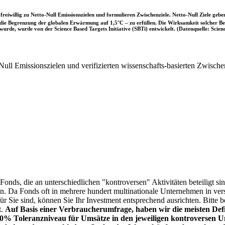
iwillig zu Netto-Null Emissionszielen und formulieren Zwischenziele. Netto-Null Ziele geben
ie Begrenzung der globalen Erwärmung auf 1,5°C – zu erfüllen. Die Wirksamkeit solcher Beke
wurde, wurde von der Science Based Targets Initiative (SBTi) entwickelt. (Datenquelle: Scienc
ull Emissionszielen und verifizierten wissenschafts-basierten Zwische
onds, die an unterschiedlichen "kontroversen" Aktivitäten beteiligt sind
sen. Da Fonds oft in mehrere hundert multinationale Unternehmen in ver
 für Sie sind, können Sie Ihr Investment entsprechend ausrichten. Bitt
t.
Auf Basis einer Verbraucherumfrage, haben wir die meisten Defin
% Toleranzniveau für Umsätze in den jeweiligen kontroversen Un