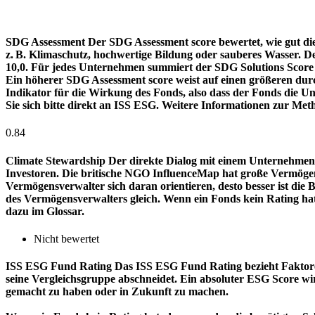
SDG Assessment
Der SDG Assessment score bewertet, wie gut di
z. B. Klimaschutz, hochwertige Bildung oder sauberes Wasser. D
10,0. Für jedes Unternehmen summiert der SDG Solutions Score de
Ein höherer SDG Assessment score weist auf einen größeren durch
Indikator für die Wirkung des Fonds, also dass der Fonds die
Sie sich bitte direkt an ISS ESG. Weitere Informationen zur Met
0.84
Climate Stewardship
Der direkte Dialog mit einem Unternehmen 
Investoren. Die britische NGO InfluenceMap hat große Vermögen
Vermögensverwalter sich daran orientieren, desto besser ist d
des Vermögensverwalters gleich. Wenn ein Fonds kein Rating ha
dazu im Glossar.
Nicht bewertet
ISS ESG Fund Rating
Das ISS ESG Fund Rating bezieht Faktore
seine Vergleichsgruppe abschneidet. Ein absoluter ESG Score wir
gemacht zu haben oder in Zukunft zu machen.