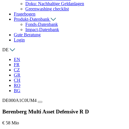
Doku: Nachhaltige Geldanlagen
Greenwashing checklist
Fragebogen
Produkt-Datenbank
Fonds-Datenbank
Impact-Datenbank
Gute Beratung
Login
DE
EN
FR
CZ
GR
CH
RO
BG
DE000A1C0UM4
Berenberg Multi Asset Defensive R D
€ 58 Mio