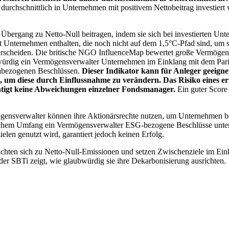
chschnittlich in Unternehmen mit positivem Nettobeitrag investiert wird
 Übergang zu Netto-Null beitragen, indem sie sich bei investierten Unt
 Unternehmen enthalten, die noch nicht auf dem 1,5°C-Pfad sind, um s
erscheiden. Die britische NGO InfluenceMap bewertet große Vermögensv
ubwürdig ein Vermögensverwalter Unternehmen im Einklang mit dem Pari
mabezogenen Beschlüssen.
Dieser Indikator kann für Anleger geeignet
n, um diese durch Einflussnahme zu verändern. Das Risiko eines er
ichtigt keine Abweichungen einzelner Fondsmanager.
Ein guter Score 
gensverwalter können ihre Aktionärsrechte nutzen, um Unternehmen
lchem Umfang ein Vermögensverwalter ESG-bezogene Beschlüsse unterstü
elen genutzt wird, garantiert jedoch keinen Erfolg.
chten sich zu Netto-Null-Emissionen und setzen Zwischenziele im Eink
der SBTi zeigt, wie glaubwürdig sie ihre Dekarbonisierung ausrichten.