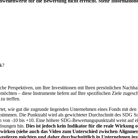
hwellenwerte für die Bewertung nicht erreicht. Mehr Information
nk?
e Perspektiven, um Ihre Investitionen mit Ihren persönlichen Nachhalt
chten – diese Instrumente liefern auf Ihre spezifischen Ziele zugesch
zu treffen.
t, wie gut die zugrunde liegenden Unternehmen eines Fonds mit den 
timmen. Die Punktzahl wird als gewichteter Durchschnitt des SDG Solut
n von -10 bis +10. Eine höhere SDG-Bewertungspunktzahl weist auf eine
Lösungen hin.
Dies ist jedoch kein Indikator für die reale Wirkung
wirken (siehe auch das Video zum Unterschied zwischen Alignment
nvestieren möchten und daher durchschnittlich in Unternehmen inve