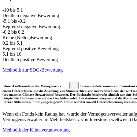
-10 bis 5,1
Deutlich negative Bewertung
-5,1 bis -0,2
Begrenzt negative Bewertung
-0,2 bis 0,2
Keine (Netto-)Bewertung
0,2 bis 5,1
Begrenzt positive Bewertung
5,1 bis 10
Deutlich positive Bewertung
Methodik zur SDG-Bewertung
Klima-Einflussnahme des Managements
Finanzinstitute können zur Transition z
einem Unternehmen und die Ausübung von Stimmrechten sind nachweislich eine der wirksam
(sogenanntes Climate-Stewardship) bewertet. Der Buchstabe beschreibt ähnlich wie eine S
Beispiel die Einflussnahme auf das Geschäftsmodell, Eskalationsstrategien und die Abst
Pariser Abkommen, F für „ungenügend“. Dafür wurden sowohl Unternehmensangaben als a
Wenn ein Fonds kein Rating hat, wurde der Vermögensverwalter aufgru
Vermögensverwalter im Mehrheitsbesitz von Investoren weltweit. (D
Methodik der Klimaverantwortung