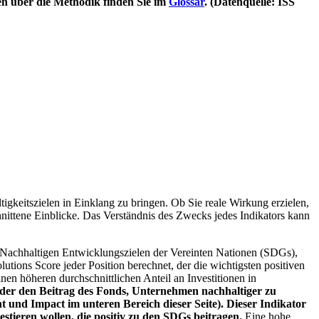
en über die Methodik finden Sie im
Glossar
. (Datenquelle: ISS
igkeitszielen in Einklang zu bringen. Ob Sie reale Wirkung erzielen,
nittene Einblicke. Das Verständnis des Zwecks jedes Indikators kann
Nachhaltigen Entwicklungszielen der Vereinten Nationen (SDGs),
ions Score jeder Position berechnet, der die wichtigsten positiven
n höheren durchschnittlichen Anteil an Investitionen in
 oder den Beitrag des Fonds, Unternehmen nachhaltiger zu
 und Impact im unteren Bereich dieser Seite). Dieser Indikator
stieren wollen, die positiv zu den SDGs beitragen.
Eine hohe