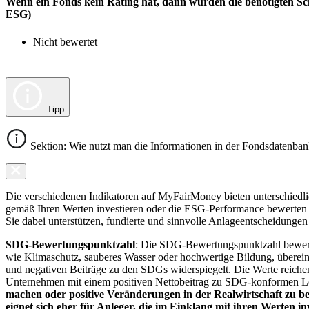
Wenn ein Fonds kein Rating hat, dann wurden die benötigten Sc
ESG)
Nicht bewertet
Tipp
Sektion: Wie nutzt man die Informationen in der Fondsdatenba
Die verschiedenen Indikatoren auf MyFairMoney bieten unterschiedlich
gemäß Ihren Werten investieren oder die ESG-Performance bewerten mö
Sie dabei unterstützen, fundierte und sinnvolle Anlageentscheidungen 
SDG-Bewertungspunktzahl
: Die SDG-Bewertungspunktzahl bewerte
wie Klimaschutz, sauberes Wasser oder hochwertige Bildung, übereins
und negativen Beiträge zu den SDGs widerspiegelt. Die Werte reiche
Unternehmen mit einem positiven Nettobeitrag zu SDG-konformen 
machen oder positive Veränderungen in der Realwirtschaft zu be
eignet sich eher für Anleger, die im Einklang mit ihren Werten i