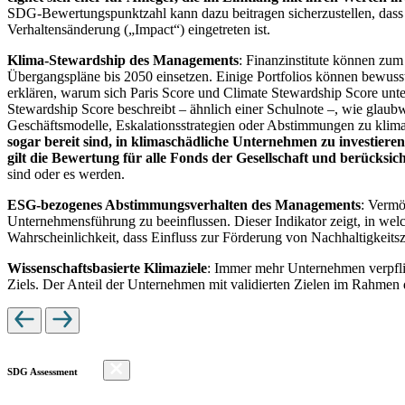
SDG-Bewertungspunktzahl kann dazu beitragen sicherzustellen, dass dur
Verhaltensänderung („Impact“) eingetreten ist.
Klima-Stewardship des Managements
: Finanzinstitute können zum
Übergangspläne bis 2050 einsetzen. Einige Portfolios können bewusst
erklären, warum sich Paris Score und Climate Stewardship Score unt
Stewardship Score beschreibt – ähnlich einer Schulnote –, wie gla
Geschäftsmodelle, Eskalationsstrategien oder Abstimmungen zu kli
sogar bereit sind, in klimaschädliche Unternehmen zu investiere
gilt die Bewertung für alle Fonds der Gesellschaft und berücks
sind oder es werden.
ESG-bezogenes Abstimmungsverhalten des Managements
: Vermö
Unternehmensführung zu beeinflussen. Dieser Indikator zeigt, in we
Wahrscheinlichkeit, dass Einfluss zur Förderung von Nachhaltigkeitszi
Wissenschaftsbasierte Klimaziele
: Immer mehr Unternehmen verpfli
Ziels. Der Anteil der Unternehmen mit validierten Zielen im Rahmen 
SDG Assessment