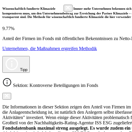
Wissenschaftlich fundierte Klimaziele
Immer mehr Unternehmen bekennen sich fre
kompensieren muss, um den Unternehmensbeitrag zur Erreichung der Pariser Klimaziele – d
transparent sind. Die Methode für wissenschaftlich fundierte Klimaziele die hier verwendet 
9.77%
Anteil der Firmen im Fonds mit öffentlichen Bekenntnissen zu Netto-N
Unternehmen, die Maßnahmen ergreifen Methodik
Tipp
Sektion: Kontroverse Beteiligungen im Fonds
Die Informationen in dieser Sektion zeigen den Anteil von Firmen im F
die Anlageentscheidung ist, ist natürlich den Anlegern selbst überlas
Aktivitäten" investiert. Wenn einige dieser Aktivitäten problematisch
Großteil von der Nachhaltigkeits-Rating-Agentur ISS ESG zugeliefer
Fondsdatenbank maximal streng ausgelegt. Es wurde zudem ein 0