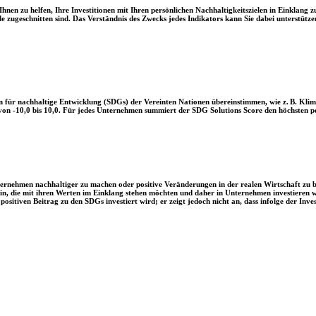
en zu helfen, Ihre Investitionen mit Ihren persönlichen Nachhaltigkeitszielen in Einklang zu
le zugeschnitten sind. Das Verständnis des Zwecks jedes Indikators kann Sie dabei unterstützen
 für nachhaltige Entwicklung (SDGs) der Vereinten Nationen übereinstimmen, wie z. B. Klim
n -10,0 bis 10,0. Für jedes Unternehmen summiert der SDG Solutions Score den höchsten posi
Unternehmen nachhaltiger zu machen oder positive Veränderungen in der realen Wirtschaft zu
 sein, die mit ihren Werten im Einklang stehen möchten und daher in Unternehmen investieren
positiven Beitrag zu den SDGs investiert wird; er zeigt jedoch nicht an, dass infolge der In