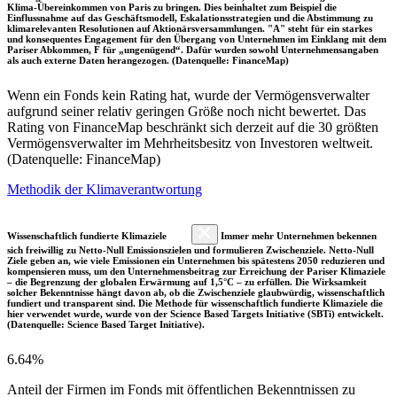
Klima-Übereinkommen von Paris zu bringen. Dies beinhaltet zum Beispiel die
Einflussnahme auf das Geschäftsmodell, Eskalationsstrategien und die Abstimmung zu
klimarelevanten Resolutionen auf Aktionärsversammlungen. "A" steht für ein starkes
und konsequentes Engagement für den Übergang von Unternehmen im Einklang mit dem
Pariser Abkommen, F für „ungenügend“. Dafür wurden sowohl Unternehmensangaben
als auch externe Daten herangezogen. (Datenquelle: FinanceMap)
Wenn ein Fonds kein Rating hat, wurde der Vermögensverwalter
aufgrund seiner relativ geringen Größe noch nicht bewertet. Das
Rating von FinanceMap beschränkt sich derzeit auf die 30 größten
Vermögensverwalter im Mehrheitsbesitz von Investoren weltweit.
(Datenquelle: FinanceMap)
Methodik der Klimaverantwortung
Wissenschaftlich fundierte Klimaziele
Immer mehr Unternehmen bekennen
sich freiwillig zu Netto-Null Emissionszielen und formulieren Zwischenziele. Netto-Null
Ziele geben an, wie viele Emissionen ein Unternehmen bis spätestens 2050 reduzieren und
kompensieren muss, um den Unternehmensbeitrag zur Erreichung der Pariser Klimaziele
– die Begrenzung der globalen Erwärmung auf 1,5°C – zu erfüllen. Die Wirksamkeit
solcher Bekenntnisse hängt davon ab, ob die Zwischenziele glaubwürdig, wissenschaftlich
fundiert und transparent sind. Die Methode für wissenschaftlich fundierte Klimaziele die
hier verwendet wurde, wurde von der Science Based Targets Initiative (SBTi) entwickelt.
(Datenquelle: Science Based Target Initiative).
6.64%
Anteil der Firmen im Fonds mit öffentlichen Bekenntnissen zu