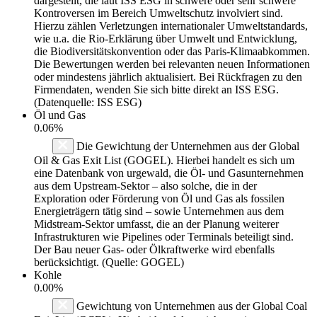
dargestellt, die laut ISS ESG in schwere oder sehr schwere
Kontroversen im Bereich Umweltschutz involviert sind.
Hierzu zählen Verletzungen internationaler Umweltstandards,
wie u.a. die Rio-Erklärung über Umwelt und Entwicklung,
die Biodiversitätskonvention oder das Paris-Klimaabkommen.
Die Bewertungen werden bei relevanten neuen Informationen
oder mindestens jährlich aktualisiert. Bei Rückfragen zu den
Firmendaten, wenden Sie sich bitte direkt an ISS ESG.
(Datenquelle: ISS ESG)
Öl und Gas
0.06%
Die Gewichtung der Unternehmen aus der Global
Oil & Gas Exit List (GOGEL). Hierbei handelt es sich um
eine Datenbank von urgewald, die Öl- und Gasunternehmen
aus dem Upstream-Sektor – also solche, die in der
Exploration oder Förderung von Öl und Gas als fossilen
Energieträgern tätig sind – sowie Unternehmen aus dem
Midstream-Sektor umfasst, die an der Planung weiterer
Infrastrukturen wie Pipelines oder Terminals beteiligt sind.
Der Bau neuer Gas- oder Ölkraftwerke wird ebenfalls
berücksichtigt. (Quelle: GOGEL)
Kohle
0.00%
Gewichtung von Unternehmen aus der Global Coal