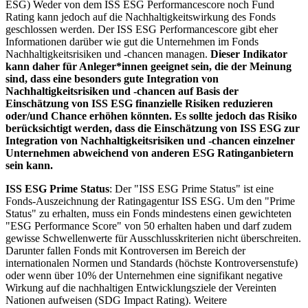
ESG) Weder von dem ISS ESG Performancescore noch Fund
Rating kann jedoch auf die Nachhaltigkeitswirkung des Fonds
geschlossen werden. Der ISS ESG Performancescore gibt eher
Informationen darüber wie gut die Unternehmen im Fonds
Nachhaltigkeitsrisiken und -chancen managen.
Dieser Indikator
kann daher für Anleger*innen geeignet sein, die der Meinung
sind, dass eine besonders gute Integration von
Nachhaltigkeitsrisiken und -chancen auf Basis der
Einschätzung von ISS ESG finanzielle Risiken reduzieren
oder/und Chance erhöhen könnten. Es sollte jedoch das Risiko
berücksichtigt werden, dass die Einschätzung von ISS ESG zur
Integration von Nachhaltigkeitsrisiken und -chancen einzelner
Unternehmen abweichend von anderen ESG Ratinganbietern
sein kann.
ISS ESG Prime Status
: Der "ISS ESG Prime Status" ist eine
Fonds-Auszeichnung der Ratingagentur ISS ESG. Um den "Prime
Status" zu erhalten, muss ein Fonds mindestens einen gewichteten
"ESG Performance Score" von 50 erhalten haben und darf zudem
gewisse Schwellenwerte für Ausschlusskriterien nicht überschreiten.
Darunter fallen Fonds mit Kontroversen im Bereich der
internationalen Normen und Standards (höchste Kontroversenstufe)
oder wenn über 10% der Unternehmen eine signifikant negative
Wirkung auf die nachhaltigen Entwicklungsziele der Vereinten
Nationen aufweisen (SDG Impact Rating). Weitere