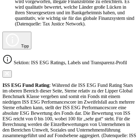
wird vorgeworfen, illegale Finanzströme zu erleichtern. Es
wird qualitativ bewertet, welche Länder große Lücken in
ihren Steuergesetzen und im Bankgeheimnis haben, und
quantitativ, wie wichtig sie für das globale Finanzsystem sind
(Datenquelle: Tax Justice Network).
Tipp
Sektion: ISS ESG Ratings, Labels und Transparenz-Profil
ISS ESG Fund Rating
: Während die ISS ESG Fund Rating Stars
im oberen Bereich dieser Seite, Sterne relativ zu der Lipper Global
Benchmark Klasse vergeben und somit ein Fonds mit einem
niedrigen ISS ESG Performancescore im Zweifelsfall auch mehrere
Sterne erhalten kann, stellt der ISS ESG Performancescore eine
absolute ESG Bewertung des Fonds dar. Die Bewertung von ISS
ESG reicht von 0 bis 100, wobei 100 für „sehr gut“ steht. Für die
Berechnung werden die Einzelbewertungen von Unternehmen in
den Bereichen Umwelt, Soziales und Unternehmensführung
zusammengeführt und auf Fondsebene aggregiert. (Datenquelle: ISS