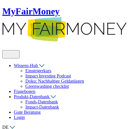
MyFairMoney
Wissens-Hub
Einsteigerkurs
Impact Investing Podcast
Doku: Nachhaltige Geldanlagen
Greenwashing checklist
Fragebogen
Produkt-Datenbank
Fonds-Datenbank
Impact-Datenbank
Gute Beratung
Login
DE