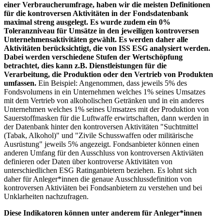
einer Verbraucherumfrage, haben wir die meisten Definitionen
für die kontroversen Aktivitäten in der Fondsdatenbank
maximal streng ausgelegt. Es wurde zudem ein 0%
Toleranzniveau für Umsätze in den jeweiligen kontroversen
Unternehmensaktivitäten gewählt. Es werden daher alle
Aktivitäten berücksichtigt, die von ISS ESG analysiert werden.
Dabei werden verschiedene Stufen der Wertschöpfung
betrachtet, dies kann z.B. Dienstleistungen für die
Verarbeitung, die Produktion oder den Vertrieb von Produkten
umfassen.
Ein Beispiel: Angenommen, dass jeweils 5% des
Fondsvolumens in ein Unternehmen welches 1% seines Umsatzes
mit dem Vertrieb von alkoholischen Getränken und in ein anderes
Unternehmen welches 1% seines Umsatzes mit der Produktion von
Sauerstoffmasken für die Luftwaffe erwirtschaften, dann werden in
der Datenbank hinter den kontroversen Aktivitäten "Suchtmittel
(Tabak, Alkohol)" und "Zivile Schusswaffen oder militärische
Ausrüstung" jeweils 5% angezeigt. Fondsanbieter können einen
anderen Umfang für den Ausschluss von kontroversen Aktiviäten
definieren oder Daten über kontroverse Aktivitäten von
unterschiedlichen ESG Ratinganbietern beziehen. Es lohnt sich
daher für Anleger*innen die genaue Ausschlussdefinition von
kontroversen Aktiviäten bei Fondsanbietern zu verstehen und bei
Unklarheiten nachzufragen.
Diese Indikatoren können unter anderem für Anleger*innen