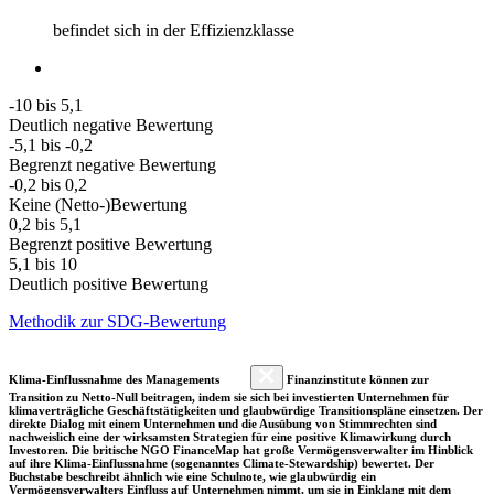
befindet sich in der Effizienzklasse
-10 bis 5,1
Deutlich negative Bewertung
-5,1 bis -0,2
Begrenzt negative Bewertung
-0,2 bis 0,2
Keine (Netto-)Bewertung
0,2 bis 5,1
Begrenzt positive Bewertung
5,1 bis 10
Deutlich positive Bewertung
Methodik zur SDG-Bewertung
Klima-Einflussnahme des Managements
Finanzinstitute können zur
Transition zu Netto-Null beitragen, indem sie sich bei investierten Unternehmen für
klimaverträgliche Geschäftstätigkeiten und glaubwürdige Transitionspläne einsetzen. Der
direkte Dialog mit einem Unternehmen und die Ausübung von Stimmrechten sind
nachweislich eine der wirksamsten Strategien für eine positive Klimawirkung durch
Investoren. Die britische NGO FinanceMap hat große Vermögensverwalter im Hinblick
auf ihre Klima-Einflussnahme (sogenanntes Climate-Stewardship) bewertet. Der
Buchstabe beschreibt ähnlich wie eine Schulnote, wie glaubwürdig ein
Vermögensverwalters Einfluss auf Unternehmen nimmt, um sie in Einklang mit dem