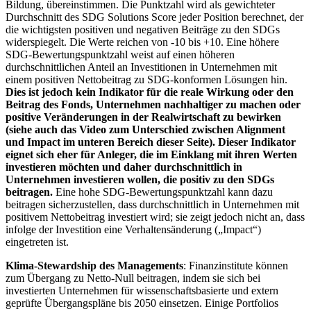
Bildung, übereinstimmen. Die Punktzahl wird als gewichteter
Durchschnitt des SDG Solutions Score jeder Position berechnet, der
die wichtigsten positiven und negativen Beiträge zu den SDGs
widerspiegelt. Die Werte reichen von -10 bis +10. Eine höhere
SDG-Bewertungspunktzahl weist auf einen höheren
durchschnittlichen Anteil an Investitionen in Unternehmen mit
einem positiven Nettobeitrag zu SDG-konformen Lösungen hin.
Dies ist jedoch kein Indikator für die reale Wirkung oder den
Beitrag des Fonds, Unternehmen nachhaltiger zu machen oder
positive Veränderungen in der Realwirtschaft zu bewirken
(siehe auch das Video zum Unterschied zwischen Alignment
und Impact im unteren Bereich dieser Seite). Dieser Indikator
eignet sich eher für Anleger, die im Einklang mit ihren Werten
investieren möchten und daher durchschnittlich in
Unternehmen investieren wollen, die positiv zu den SDGs
beitragen.
Eine hohe SDG-Bewertungspunktzahl kann dazu
beitragen sicherzustellen, dass durchschnittlich in Unternehmen mit
positivem Nettobeitrag investiert wird; sie zeigt jedoch nicht an, dass
infolge der Investition eine Verhaltensänderung („Impact“)
eingetreten ist.
Klima-Stewardship des Managements
: Finanzinstitute können
zum Übergang zu Netto-Null beitragen, indem sie sich bei
investierten Unternehmen für wissenschaftsbasierte und extern
geprüfte Übergangspläne bis 2050 einsetzen. Einige Portfolios