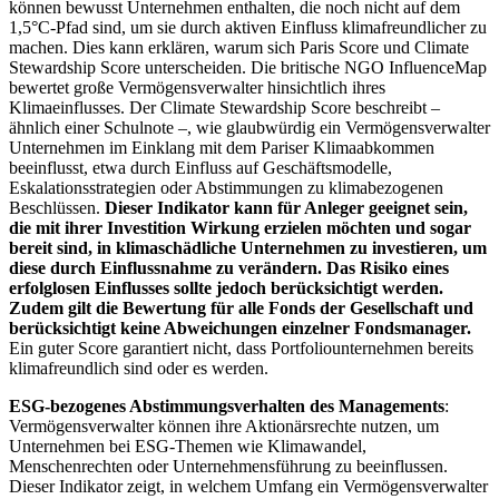
können bewusst Unternehmen enthalten, die noch nicht auf dem
1,5°C-Pfad sind, um sie durch aktiven Einfluss klimafreundlicher zu
machen. Dies kann erklären, warum sich Paris Score und Climate
Stewardship Score unterscheiden. Die britische NGO InfluenceMap
bewertet große Vermögensverwalter hinsichtlich ihres
Klimaeinflusses. Der Climate Stewardship Score beschreibt –
ähnlich einer Schulnote –, wie glaubwürdig ein Vermögensverwalter
Unternehmen im Einklang mit dem Pariser Klimaabkommen
beeinflusst, etwa durch Einfluss auf Geschäftsmodelle,
Eskalationsstrategien oder Abstimmungen zu klimabezogenen
Beschlüssen.
Dieser Indikator kann für Anleger geeignet sein,
die mit ihrer Investition Wirkung erzielen möchten und sogar
bereit sind, in klimaschädliche Unternehmen zu investieren, um
diese durch Einflussnahme zu verändern. Das Risiko eines
erfolglosen Einflusses sollte jedoch berücksichtigt werden.
Zudem gilt die Bewertung für alle Fonds der Gesellschaft und
berücksichtigt keine Abweichungen einzelner Fondsmanager.
Ein guter Score garantiert nicht, dass Portfoliounternehmen bereits
klimafreundlich sind oder es werden.
ESG-bezogenes Abstimmungsverhalten des Managements
:
Vermögensverwalter können ihre Aktionärsrechte nutzen, um
Unternehmen bei ESG-Themen wie Klimawandel,
Menschenrechten oder Unternehmensführung zu beeinflussen.
Dieser Indikator zeigt, in welchem Umfang ein Vermögensverwalter