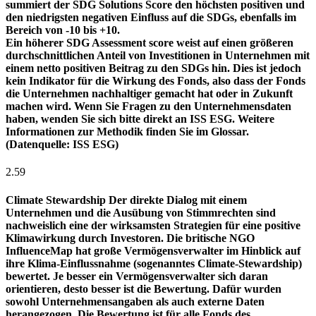
summiert der SDG Solutions Score den höchsten positiven und
den niedrigsten negativen Einfluss auf die SDGs, ebenfalls im
Bereich von -10 bis +10.
Ein höherer SDG Assessment score weist auf einen größeren
durchschnittlichen Anteil von Investitionen in Unternehmen mit
einem netto positiven Beitrag zu den SDGs hin. Dies ist jedoch
kein Indikator für die Wirkung des Fonds, also dass der Fonds
die Unternehmen nachhaltiger gemacht hat oder in Zukunft
machen wird. Wenn Sie Fragen zu den Unternehmensdaten
haben, wenden Sie sich bitte direkt an ISS ESG. Weitere
Informationen zur Methodik finden Sie im Glossar.
(Datenquelle: ISS ESG)
2.59
Climate Stewardship
Der direkte Dialog mit einem
Unternehmen und die Ausübung von Stimmrechten sind
nachweislich eine der wirksamsten Strategien für eine positive
Klimawirkung durch Investoren. Die britische NGO
InfluenceMap hat große Vermögensverwalter im Hinblick auf
ihre Klima-Einflussnahme (sogenanntes Climate-Stewardship)
bewertet. Je besser ein Vermögensverwalter sich daran
orientieren, desto besser ist die Bewertung. Dafür wurden
sowohl Unternehmensangaben als auch externe Daten
herangezogen. Die Bewertung ist für alle Fonds des