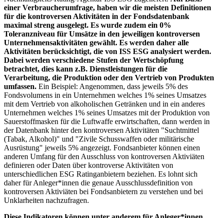
einer Verbraucherumfrage, haben wir die meisten Definitionen
für die kontroversen Aktivitäten in der Fondsdatenbank
maximal streng ausgelegt. Es wurde zudem ein 0%
Toleranzniveau für Umsätze in den jeweiligen kontroversen
Unternehmensaktivitäten gewählt. Es werden daher alle
Aktivitäten berücksichtigt, die von ISS ESG analysiert werden.
Dabei werden verschiedene Stufen der Wertschöpfung
betrachtet, dies kann z.B. Dienstleistungen für die
Verarbeitung, die Produktion oder den Vertrieb von Produkten
umfassen.
Ein Beispiel: Angenommen, dass jeweils 5% des
Fondsvolumens in ein Unternehmen welches 1% seines Umsatzes
mit dem Vertrieb von alkoholischen Getränken und in ein anderes
Unternehmen welches 1% seines Umsatzes mit der Produktion von
Sauerstoffmasken für die Luftwaffe erwirtschaften, dann werden in
der Datenbank hinter den kontroversen Aktivitäten "Suchtmittel
(Tabak, Alkohol)" und "Zivile Schusswaffen oder militärische
Ausrüstung" jeweils 5% angezeigt. Fondsanbieter können einen
anderen Umfang für den Ausschluss von kontroversen Aktiviäten
definieren oder Daten über kontroverse Aktivitäten von
unterschiedlichen ESG Ratinganbietern beziehen. Es lohnt sich
daher für Anleger*innen die genaue Ausschlussdefinition von
kontroversen Aktiviäten bei Fondsanbietern zu verstehen und bei
Unklarheiten nachzufragen.
Diese Indikatoren können unter anderem für Anleger*innen