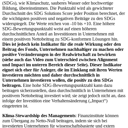
(SDGs), wie Klimaschutz, sauberes Wasser oder hochwertige
Bildung, übereinstimmen. Die Punktzahl wird als gewichteter
Durchschnitt des SDG Solutions Score jeder Position berechnet, der
die wichtigsten positiven und negativen Beiträge zu den SDGs
widerspiegelt. Die Werte reichen von -10 bis +10. Eine höhere
SDG-Bewertungspunktzahl weist auf einen höheren
durchschnittlichen Anteil an Investitionen in Unternehmen mit
einem positiven Nettobeitrag zu SDG-konformen Lösungen hin.
Dies ist jedoch kein Indikator für die reale Wirkung oder den
Beitrag des Fonds, Unternehmen nachhaltiger zu machen oder
positive Veränderungen in der Realwirtschaft zu bewirken
(siehe auch das Video zum Unterschied zwischen Alignment
und Impact im unteren Bereich dieser Seite). Dieser Indikator
eignet sich eher für Anleger, die im Einklang mit ihren Werten
investieren möchten und daher durchschnittlich in
Unternehmen investieren wollen, die positiv zu den SDGs
beitragen.
Eine hohe SDG-Bewertungspunktzahl kann dazu
beitragen sicherzustellen, dass durchschnittlich in Unternehmen mit
positivem Nettobeitrag investiert wird; sie zeigt jedoch nicht an, dass
infolge der Investition eine Verhaltensänderung („Impact“)
eingetreten ist.
Klima-Stewardship des Managements
: Finanzinstitute können
zum Übergang zu Netto-Null beitragen, indem sie sich bei
investierten Unternehmen für wissenschaftsbasierte und extern