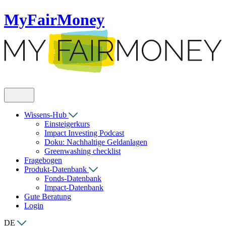
MyFairMoney
Wissens-Hub
Einsteigerkurs
Impact Investing Podcast
Doku: Nachhaltige Geldanlagen
Greenwashing checklist
Fragebogen
Produkt-Datenbank
Fonds-Datenbank
Impact-Datenbank
Gute Beratung
Login
DE