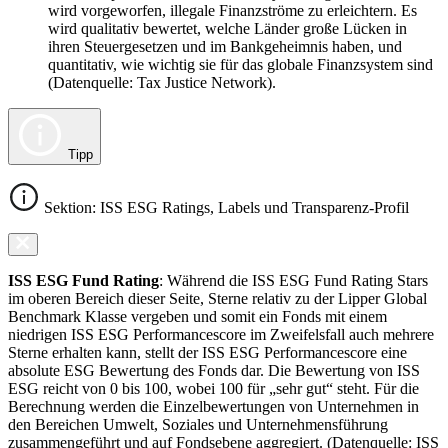
wird vorgeworfen, illegale Finanzströme zu erleichtern. Es
wird qualitativ bewertet, welche Länder große Lücken in
ihren Steuergesetzen und im Bankgeheimnis haben, und
quantitativ, wie wichtig sie für das globale Finanzsystem sind
(Datenquelle: Tax Justice Network).
Tipp
Sektion: ISS ESG Ratings, Labels und Transparenz-Profil
ISS ESG Fund Rating
: Während die ISS ESG Fund Rating Stars
im oberen Bereich dieser Seite, Sterne relativ zu der Lipper Global
Benchmark Klasse vergeben und somit ein Fonds mit einem
niedrigen ISS ESG Performancescore im Zweifelsfall auch mehrere
Sterne erhalten kann, stellt der ISS ESG Performancescore eine
absolute ESG Bewertung des Fonds dar. Die Bewertung von ISS
ESG reicht von 0 bis 100, wobei 100 für „sehr gut“ steht. Für die
Berechnung werden die Einzelbewertungen von Unternehmen in
den Bereichen Umwelt, Soziales und Unternehmensführung
zusammengeführt und auf Fondsebene aggregiert. (Datenquelle: ISS