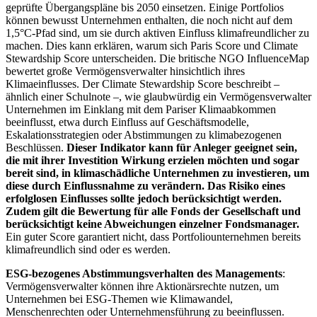
geprüfte Übergangspläne bis 2050 einsetzen. Einige Portfolios
können bewusst Unternehmen enthalten, die noch nicht auf dem
1,5°C-Pfad sind, um sie durch aktiven Einfluss klimafreundlicher zu
machen. Dies kann erklären, warum sich Paris Score und Climate
Stewardship Score unterscheiden. Die britische NGO InfluenceMap
bewertet große Vermögensverwalter hinsichtlich ihres
Klimaeinflusses. Der Climate Stewardship Score beschreibt –
ähnlich einer Schulnote –, wie glaubwürdig ein Vermögensverwalter
Unternehmen im Einklang mit dem Pariser Klimaabkommen
beeinflusst, etwa durch Einfluss auf Geschäftsmodelle,
Eskalationsstrategien oder Abstimmungen zu klimabezogenen
Beschlüssen.
Dieser Indikator kann für Anleger geeignet sein,
die mit ihrer Investition Wirkung erzielen möchten und sogar
bereit sind, in klimaschädliche Unternehmen zu investieren, um
diese durch Einflussnahme zu verändern. Das Risiko eines
erfolglosen Einflusses sollte jedoch berücksichtigt werden.
Zudem gilt die Bewertung für alle Fonds der Gesellschaft und
berücksichtigt keine Abweichungen einzelner Fondsmanager.
Ein guter Score garantiert nicht, dass Portfoliounternehmen bereits
klimafreundlich sind oder es werden.
ESG-bezogenes Abstimmungsverhalten des Managements
:
Vermögensverwalter können ihre Aktionärsrechte nutzen, um
Unternehmen bei ESG-Themen wie Klimawandel,
Menschenrechten oder Unternehmensführung zu beeinflussen.