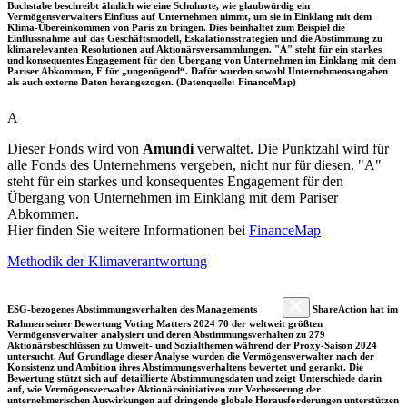
Buchstabe beschreibt ähnlich wie eine Schulnote, wie glaubwürdig ein
Vermögensverwalters Einfluss auf Unternehmen nimmt, um sie in Einklang mit dem
Klima-Übereinkommen von Paris zu bringen. Dies beinhaltet zum Beispiel die
Einflussnahme auf das Geschäftsmodell, Eskalationsstrategien und die Abstimmung zu
klimarelevanten Resolutionen auf Aktionärsversammlungen. "A" steht für ein starkes
und konsequentes Engagement für den Übergang von Unternehmen im Einklang mit dem
Pariser Abkommen, F für „ungenügend“. Dafür wurden sowohl Unternehmensangaben
als auch externe Daten herangezogen. (Datenquelle: FinanceMap)
A
Dieser Fonds wird von
Amundi
verwaltet. Die Punktzahl wird für
alle Fonds des Unternehmens vergeben, nicht nur für diesen. "A"
steht für ein starkes und konsequentes Engagement für den
Übergang von Unternehmen im Einklang mit dem Pariser
Abkommen.
Hier finden Sie weitere Informationen bei
FinanceMap
Methodik der Klimaverantwortung
ESG-bezogenes Abstimmungsverhalten des Managements
ShareAction hat im
Rahmen seiner Bewertung Voting Matters 2024 70 der weltweit größten
Vermögensverwalter analysiert und deren Abstimmungsverhalten zu 279
Aktionärsbeschlüssen zu Umwelt- und Sozialthemen während der Proxy-Saison 2024
untersucht. Auf Grundlage dieser Analyse wurden die Vermögensverwalter nach der
Konsistenz und Ambition ihres Abstimmungsverhaltens bewertet und gerankt. Die
Bewertung stützt sich auf detaillierte Abstimmungsdaten und zeigt Unterschiede darin
auf, wie Vermögensverwalter Aktionärsinitiativen zur Verbesserung der
unternehmerischen Auswirkungen auf dringende globale Herausforderungen unterstützen