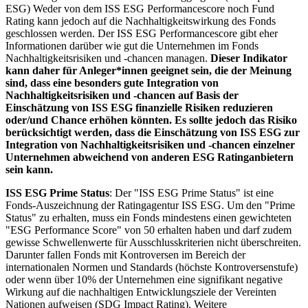
ESG) Weder von dem ISS ESG Performancescore noch Fund
Rating kann jedoch auf die Nachhaltigkeitswirkung des Fonds
geschlossen werden. Der ISS ESG Performancescore gibt eher
Informationen darüber wie gut die Unternehmen im Fonds
Nachhaltigkeitsrisiken und -chancen managen.
Dieser Indikator
kann daher für Anleger*innen geeignet sein, die der Meinung
sind, dass eine besonders gute Integration von
Nachhaltigkeitsrisiken und -chancen auf Basis der
Einschätzung von ISS ESG finanzielle Risiken reduzieren
oder/und Chance erhöhen könnten. Es sollte jedoch das Risiko
berücksichtigt werden, dass die Einschätzung von ISS ESG zur
Integration von Nachhaltigkeitsrisiken und -chancen einzelner
Unternehmen abweichend von anderen ESG Ratinganbietern
sein kann.
ISS ESG Prime Status
: Der "ISS ESG Prime Status" ist eine
Fonds-Auszeichnung der Ratingagentur ISS ESG. Um den "Prime
Status" zu erhalten, muss ein Fonds mindestens einen gewichteten
"ESG Performance Score" von 50 erhalten haben und darf zudem
gewisse Schwellenwerte für Ausschlusskriterien nicht überschreiten.
Darunter fallen Fonds mit Kontroversen im Bereich der
internationalen Normen und Standards (höchste Kontroversenstufe)
oder wenn über 10% der Unternehmen eine signifikant negative
Wirkung auf die nachhaltigen Entwicklungsziele der Vereinten
Nationen aufweisen (SDG Impact Rating). Weitere