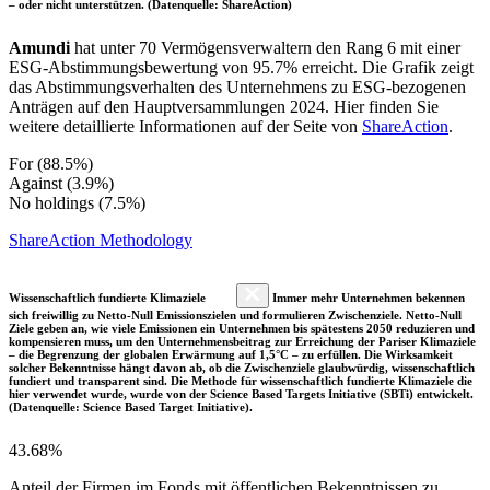
– oder nicht unterstützen. (Datenquelle: ShareAction)
Amundi
hat unter 70 Vermögensverwaltern den Rang 6 mit einer
ESG-Abstimmungsbewertung von 95.7% erreicht. Die Grafik zeigt
das Abstimmungsverhalten des Unternehmens zu ESG-bezogenen
Anträgen auf den Hauptversammlungen 2024. Hier finden Sie
weitere detaillierte Informationen auf der Seite von
ShareAction
.
For (88.5%)
Against (3.9%)
No holdings (7.5%)
ShareAction Methodology
Wissenschaftlich fundierte Klimaziele
Immer mehr Unternehmen bekennen
sich freiwillig zu Netto-Null Emissionszielen und formulieren Zwischenziele. Netto-Null
Ziele geben an, wie viele Emissionen ein Unternehmen bis spätestens 2050 reduzieren und
kompensieren muss, um den Unternehmensbeitrag zur Erreichung der Pariser Klimaziele
– die Begrenzung der globalen Erwärmung auf 1,5°C – zu erfüllen. Die Wirksamkeit
solcher Bekenntnisse hängt davon ab, ob die Zwischenziele glaubwürdig, wissenschaftlich
fundiert und transparent sind. Die Methode für wissenschaftlich fundierte Klimaziele die
hier verwendet wurde, wurde von der Science Based Targets Initiative (SBTi) entwickelt.
(Datenquelle: Science Based Target Initiative).
43.68%
Anteil der Firmen im Fonds mit öffentlichen Bekenntnissen zu