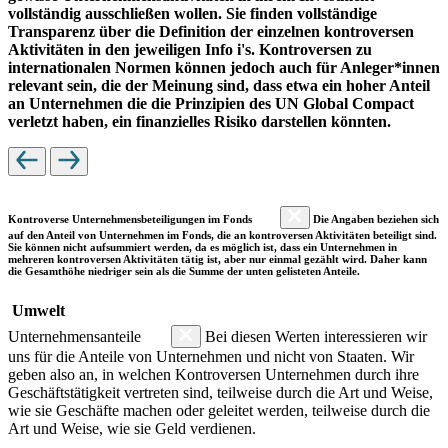
vollständig ausschließen wollen. Sie finden vollständige
Transparenz über die Definition der einzelnen kontroversen
Aktivitäten in den jeweiligen Info i's. Kontroversen zu
internationalen Normen können jedoch auch für Anleger*innen
relevant sein, die der Meinung sind, dass etwa ein hoher Anteil
an Unternehmen die die Prinzipien des UN Global Compact
verletzt haben, ein finanzielles Risiko darstellen könnten.
Kontroverse Unternehmensbeteiligungen im Fonds
Die Angaben beziehen sich
auf den Anteil von Unternehmen im Fonds, die an kontroversen Aktivitäten beteiligt sind.
Sie können nicht aufsummiert werden, da es möglich ist, dass ein Unternehmen in
mehreren kontroversen Aktivitäten tätig ist, aber nur einmal gezählt wird. Daher kann
die Gesamthöhe niedriger sein als die Summe der unten gelisteten Anteile.
Umwelt
Unternehmensanteile
Bei diesen Werten interessieren wir
uns für die Anteile von Unternehmen und nicht von Staaten. Wir
geben also an, in welchen Kontroversen Unternehmen durch ihre
Geschäftstätigkeit vertreten sind, teilweise durch die Art und Weise,
wie sie Geschäfte machen oder geleitet werden, teilweise durch die
Art und Weise, wie sie Geld verdienen.