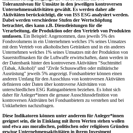
Toleranzniveau für Umsätze in den jeweiligen kontroversen
Unternehmensaktivitäten gewählt. Es werden daher alle
Aktivitäten berücksichtigt, die von ISS ESG analysiert werden.
Dabei werden verschiedene Stufen der Wertschöpfung
betrachtet, dies kann z.B. Dienstleistungen für die
Verarbeitung, die Produktion oder den Vertrieb von Produkten
umfassen.
Ein Beispiel: Angenommen, dass jeweils 5% des
Fondsvolumens in ein Unternehmen welches 1% seines Umsatzes
mit dem Vertrieb von alkoholischen Getränken und in ein anderes
Unternehmen welches 1% seines Umsatzes mit der Produktion von
Sauerstoffmasken für die Luftwaffe erwirtschaften, dann werden in
der Datenbank hinter den kontroversen Aktivitäten "Suchtmittel
(Tabak, Alkohol)" und "Zivile Schusswaffen oder militärische
Ausrüstung" jeweils 5% angezeigt. Fondsanbieter können einen
anderen Umfang für den Ausschluss von kontroversen Aktiviäten
definieren oder Daten über kontroverse Aktivitäten von
unterschiedlichen ESG Ratinganbietern beziehen. Es lohnt sich
daher für Anleger*innen die genaue Ausschlussdefinition von
kontroversen Aktiviäten bei Fondsanbietern zu verstehen und bei
Unklarheiten nachzufragen.
Diese Indikatoren können unter anderem für Anleger*innen
geeignet sein, die in Einklang mit ihren Werten stehen wollen
und etwa aus moralischen, politischen oder religiösen Gründen
gewisse Unternehmensaktivitäten in ihrem Investment