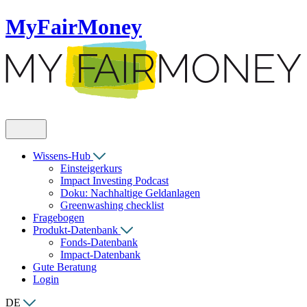
MyFairMoney
Wissens-Hub
Einsteigerkurs
Impact Investing Podcast
Doku: Nachhaltige Geldanlagen
Greenwashing checklist
Fragebogen
Produkt-Datenbank
Fonds-Datenbank
Impact-Datenbank
Gute Beratung
Login
DE