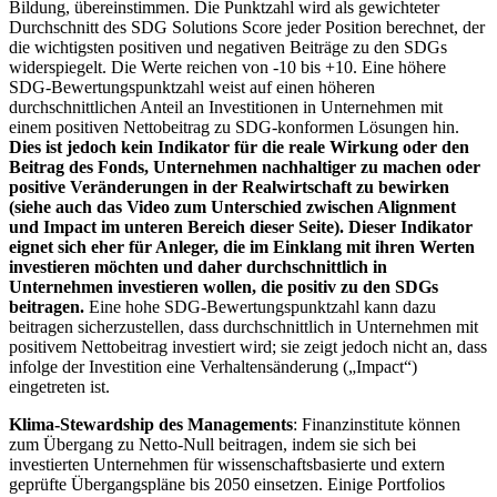
Bildung, übereinstimmen. Die Punktzahl wird als gewichteter
Durchschnitt des SDG Solutions Score jeder Position berechnet, der
die wichtigsten positiven und negativen Beiträge zu den SDGs
widerspiegelt. Die Werte reichen von -10 bis +10. Eine höhere
SDG-Bewertungspunktzahl weist auf einen höheren
durchschnittlichen Anteil an Investitionen in Unternehmen mit
einem positiven Nettobeitrag zu SDG-konformen Lösungen hin.
Dies ist jedoch kein Indikator für die reale Wirkung oder den
Beitrag des Fonds, Unternehmen nachhaltiger zu machen oder
positive Veränderungen in der Realwirtschaft zu bewirken
(siehe auch das Video zum Unterschied zwischen Alignment
und Impact im unteren Bereich dieser Seite). Dieser Indikator
eignet sich eher für Anleger, die im Einklang mit ihren Werten
investieren möchten und daher durchschnittlich in
Unternehmen investieren wollen, die positiv zu den SDGs
beitragen.
Eine hohe SDG-Bewertungspunktzahl kann dazu
beitragen sicherzustellen, dass durchschnittlich in Unternehmen mit
positivem Nettobeitrag investiert wird; sie zeigt jedoch nicht an, dass
infolge der Investition eine Verhaltensänderung („Impact“)
eingetreten ist.
Klima-Stewardship des Managements
: Finanzinstitute können
zum Übergang zu Netto-Null beitragen, indem sie sich bei
investierten Unternehmen für wissenschaftsbasierte und extern
geprüfte Übergangspläne bis 2050 einsetzen. Einige Portfolios