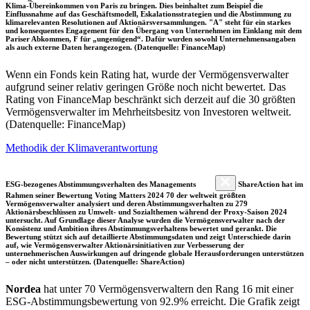
Klima-Übereinkommen von Paris zu bringen. Dies beinhaltet zum Beispiel die
Einflussnahme auf das Geschäftsmodell, Eskalationsstrategien und die Abstimmung zu
klimarelevanten Resolutionen auf Aktionärsversammlungen. "A" steht für ein starkes
und konsequentes Engagement für den Übergang von Unternehmen im Einklang mit dem
Pariser Abkommen, F für „ungenügend“. Dafür wurden sowohl Unternehmensangaben
als auch externe Daten herangezogen. (Datenquelle: FinanceMap)
Wenn ein Fonds kein Rating hat, wurde der Vermögensverwalter
aufgrund seiner relativ geringen Größe noch nicht bewertet. Das
Rating von FinanceMap beschränkt sich derzeit auf die 30 größten
Vermögensverwalter im Mehrheitsbesitz von Investoren weltweit.
(Datenquelle: FinanceMap)
Methodik der Klimaverantwortung
ESG-bezogenes Abstimmungsverhalten des Managements
ShareAction hat im
Rahmen seiner Bewertung Voting Matters 2024 70 der weltweit größten
Vermögensverwalter analysiert und deren Abstimmungsverhalten zu 279
Aktionärsbeschlüssen zu Umwelt- und Sozialthemen während der Proxy-Saison 2024
untersucht. Auf Grundlage dieser Analyse wurden die Vermögensverwalter nach der
Konsistenz und Ambition ihres Abstimmungsverhaltens bewertet und gerankt. Die
Bewertung stützt sich auf detaillierte Abstimmungsdaten und zeigt Unterschiede darin
auf, wie Vermögensverwalter Aktionärsinitiativen zur Verbesserung der
unternehmerischen Auswirkungen auf dringende globale Herausforderungen unterstützen
– oder nicht unterstützen. (Datenquelle: ShareAction)
Nordea
hat unter 70 Vermögensverwaltern den Rang 16 mit einer
ESG-Abstimmungsbewertung von 92.9% erreicht. Die Grafik zeigt