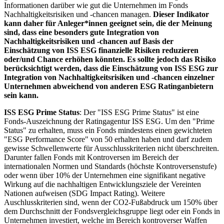
Informationen darüber wie gut die Unternehmen im Fonds
Nachhaltigkeitsrisiken und -chancen managen.
Dieser Indikator
kann daher für Anleger*innen geeignet sein, die der Meinung
sind, dass eine besonders gute Integration von
Nachhaltigkeitsrisiken und -chancen auf Basis der
Einschätzung von ISS ESG finanzielle Risiken reduzieren
oder/und Chance erhöhen könnten. Es sollte jedoch das Risiko
berücksichtigt werden, dass die Einschätzung von ISS ESG zur
Integration von Nachhaltigkeitsrisiken und -chancen einzelner
Unternehmen abweichend von anderen ESG Ratinganbietern
sein kann.
ISS ESG Prime Status
: Der "ISS ESG Prime Status" ist eine
Fonds-Auszeichnung der Ratingagentur ISS ESG. Um den "Prime
Status" zu erhalten, muss ein Fonds mindestens einen gewichteten
"ESG Performance Score" von 50 erhalten haben und darf zudem
gewisse Schwellenwerte für Ausschlusskriterien nicht überschreiten.
Darunter fallen Fonds mit Kontroversen im Bereich der
internationalen Normen und Standards (höchste Kontroversenstufe)
oder wenn über 10% der Unternehmen eine signifikant negative
Wirkung auf die nachhaltigen Entwicklungsziele der Vereinten
Nationen aufweisen (SDG Impact Rating). Weitere
Auschlusskriterien sind, wenn der CO2-Fußabdruck um 150% über
dem Durchschnitt der Fondsvergleichsgruppe liegt oder ein Fonds in
Unternehmen investiert, welche im Bereich kontroverser Waffen