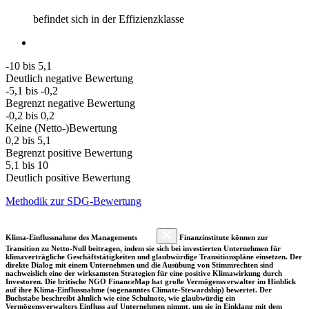
befindet sich in der Effizienzklasse
-10 bis 5,1
Deutlich negative Bewertung
-5,1 bis -0,2
Begrenzt negative Bewertung
-0,2 bis 0,2
Keine (Netto-)Bewertung
0,2 bis 5,1
Begrenzt positive Bewertung
5,1 bis 10
Deutlich positive Bewertung
Methodik zur SDG-Bewertung
Klima-Einflussnahme des Managements
Finanzinstitute können zur
Transition zu Netto-Null beitragen, indem sie sich bei investierten Unternehmen für
klimaverträgliche Geschäftstätigkeiten und glaubwürdige Transitionspläne einsetzen. Der
direkte Dialog mit einem Unternehmen und die Ausübung von Stimmrechten sind
nachweislich eine der wirksamsten Strategien für eine positive Klimawirkung durch
Investoren. Die britische NGO FinanceMap hat große Vermögensverwalter im Hinblick
auf ihre Klima-Einflussnahme (sogenanntes Climate-Stewardship) bewertet. Der
Buchstabe beschreibt ähnlich wie eine Schulnote, wie glaubwürdig ein
Vermögensverwalters Einfluss auf Unternehmen nimmt, um sie in Einklang mit dem