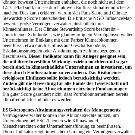
können bewusst Unternehmen enthalten, die noch nicht auf dem
1,5°C-Pfad sind, um sie durch aktiven Einfluss klimafreundlicher zu
machen. Dies kann erklären, warum sich Paris Score und Climate
Stewardship Score unterscheiden. Die britische NGO InfluenceMap
bewertet große Vermögensverwalter hinsichtlich ihres
Klimaeinflusses. Der Climate Stewardship Score beschreibt –
ähnlich einer Schulnote –, wie glaubwürdig ein Vermögensverwalter
Unternehmen im Einklang mit dem Pariser Klimaabkommen
beeinflusst, etwa durch Einfluss auf Geschäftsmodelle,
Eskalationsstrategien oder Abstimmungen zu klimabezogenen
Beschlüssen.
Dieser Indikator kann für Anleger geeignet sein,
die mit ihrer Investition Wirkung erzielen möchten und sogar
bereit sind, in klimaschädliche Unternehmen zu investieren, um
diese durch Einflussnahme zu verändern. Das Risiko eines
erfolglosen Einflusses sollte jedoch berücksichtigt werden.
Zudem gilt die Bewertung für alle Fonds der Gesellschaft und
berücksichtigt keine Abweichungen einzelner Fondsmanager.
Ein guter Score garantiert nicht, dass Portfoliounternehmen bereits
klimafreundlich sind oder es werden.
ESG-bezogenes Abstimmungsverhalten des Managements
:
Vermögensverwalter können ihre Aktionärsrechte nutzen, um
Unternehmen bei ESG-Themen wie Klimawandel,
Menschenrechten oder Unternehmensführung zu beeinflussen.
Dieser Indikator zeigt, in welchem Umfang ein Vermögensverwalter