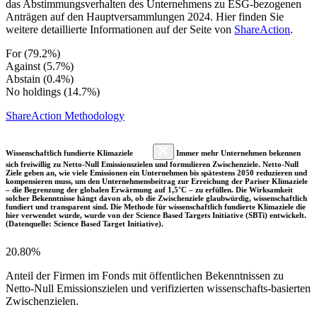
das Abstimmungsverhalten des Unternehmens zu ESG-bezogenen
Anträgen auf den Hauptversammlungen 2024. Hier finden Sie
weitere detaillierte Informationen auf der Seite von
ShareAction
.
For (79.2%)
Against (5.7%)
Abstain (0.4%)
No holdings (14.7%)
ShareAction Methodology
Wissenschaftlich fundierte Klimaziele
Immer mehr Unternehmen bekennen
sich freiwillig zu Netto-Null Emissionszielen und formulieren Zwischenziele. Netto-Null
Ziele geben an, wie viele Emissionen ein Unternehmen bis spätestens 2050 reduzieren und
kompensieren muss, um den Unternehmensbeitrag zur Erreichung der Pariser Klimaziele
– die Begrenzung der globalen Erwärmung auf 1,5°C – zu erfüllen. Die Wirksamkeit
solcher Bekenntnisse hängt davon ab, ob die Zwischenziele glaubwürdig, wissenschaftlich
fundiert und transparent sind. Die Methode für wissenschaftlich fundierte Klimaziele die
hier verwendet wurde, wurde von der Science Based Targets Initiative (SBTi) entwickelt.
(Datenquelle: Science Based Target Initiative).
20.80%
Anteil der Firmen im Fonds mit öffentlichen Bekenntnissen zu
Netto-Null Emissionszielen und verifizierten wissenschafts-basierten
Zwischenzielen.