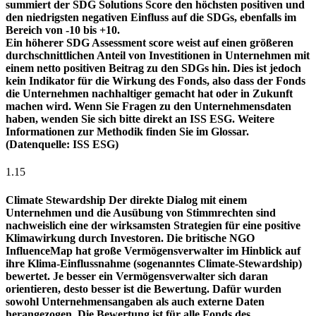
summiert der SDG Solutions Score den höchsten positiven und
den niedrigsten negativen Einfluss auf die SDGs, ebenfalls im
Bereich von -10 bis +10.
Ein höherer SDG Assessment score weist auf einen größeren
durchschnittlichen Anteil von Investitionen in Unternehmen mit
einem netto positiven Beitrag zu den SDGs hin. Dies ist jedoch
kein Indikator für die Wirkung des Fonds, also dass der Fonds
die Unternehmen nachhaltiger gemacht hat oder in Zukunft
machen wird. Wenn Sie Fragen zu den Unternehmensdaten
haben, wenden Sie sich bitte direkt an ISS ESG. Weitere
Informationen zur Methodik finden Sie im Glossar.
(Datenquelle: ISS ESG)
1.15
Climate Stewardship
Der direkte Dialog mit einem
Unternehmen und die Ausübung von Stimmrechten sind
nachweislich eine der wirksamsten Strategien für eine positive
Klimawirkung durch Investoren. Die britische NGO
InfluenceMap hat große Vermögensverwalter im Hinblick auf
ihre Klima-Einflussnahme (sogenanntes Climate-Stewardship)
bewertet. Je besser ein Vermögensverwalter sich daran
orientieren, desto besser ist die Bewertung. Dafür wurden
sowohl Unternehmensangaben als auch externe Daten
herangezogen. Die Bewertung ist für alle Fonds des