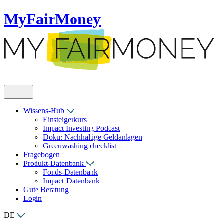
MyFairMoney
Wissens-Hub
Einsteigerkurs
Impact Investing Podcast
Doku: Nachhaltige Geldanlagen
Greenwashing checklist
Fragebogen
Produkt-Datenbank
Fonds-Datenbank
Impact-Datenbank
Gute Beratung
Login
DE