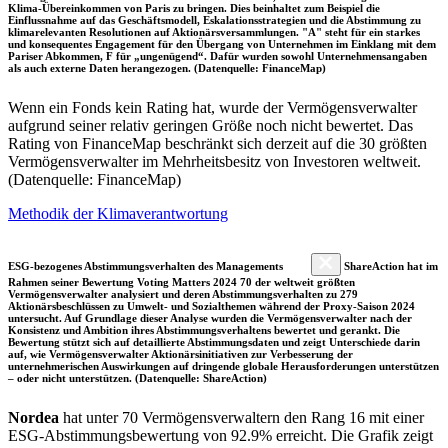
Klima-Übereinkommen von Paris zu bringen. Dies beinhaltet zum Beispiel die
Einflussnahme auf das Geschäftsmodell, Eskalationsstrategien und die Abstimmung zu
klimarelevanten Resolutionen auf Aktionärsversammlungen. "A" steht für ein starkes
und konsequentes Engagement für den Übergang von Unternehmen im Einklang mit dem
Pariser Abkommen, F für „ungenügend“. Dafür wurden sowohl Unternehmensangaben
als auch externe Daten herangezogen. (Datenquelle: FinanceMap)
Wenn ein Fonds kein Rating hat, wurde der Vermögensverwalter
aufgrund seiner relativ geringen Größe noch nicht bewertet. Das
Rating von FinanceMap beschränkt sich derzeit auf die 30 größten
Vermögensverwalter im Mehrheitsbesitz von Investoren weltweit.
(Datenquelle: FinanceMap)
Methodik der Klimaverantwortung
ESG-bezogenes Abstimmungsverhalten des Managements
ShareAction hat im
Rahmen seiner Bewertung Voting Matters 2024 70 der weltweit größten
Vermögensverwalter analysiert und deren Abstimmungsverhalten zu 279
Aktionärsbeschlüssen zu Umwelt- und Sozialthemen während der Proxy-Saison 2024
untersucht. Auf Grundlage dieser Analyse wurden die Vermögensverwalter nach der
Konsistenz und Ambition ihres Abstimmungsverhaltens bewertet und gerankt. Die
Bewertung stützt sich auf detaillierte Abstimmungsdaten und zeigt Unterschiede darin
auf, wie Vermögensverwalter Aktionärsinitiativen zur Verbesserung der
unternehmerischen Auswirkungen auf dringende globale Herausforderungen unterstützen
– oder nicht unterstützen. (Datenquelle: ShareAction)
Nordea
hat unter 70 Vermögensverwaltern den Rang 16 mit einer
ESG-Abstimmungsbewertung von 92.9% erreicht. Die Grafik zeigt