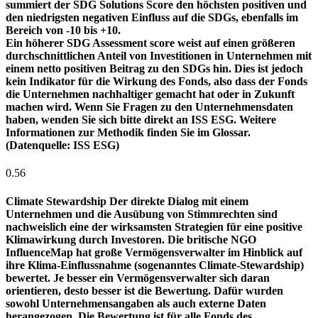
summiert der SDG Solutions Score den höchsten positiven und
den niedrigsten negativen Einfluss auf die SDGs, ebenfalls im
Bereich von -10 bis +10.
Ein höherer SDG Assessment score weist auf einen größeren
durchschnittlichen Anteil von Investitionen in Unternehmen mit
einem netto positiven Beitrag zu den SDGs hin. Dies ist jedoch
kein Indikator für die Wirkung des Fonds, also dass der Fonds
die Unternehmen nachhaltiger gemacht hat oder in Zukunft
machen wird. Wenn Sie Fragen zu den Unternehmensdaten
haben, wenden Sie sich bitte direkt an ISS ESG. Weitere
Informationen zur Methodik finden Sie im Glossar.
(Datenquelle: ISS ESG)
0.56
Climate Stewardship
Der direkte Dialog mit einem
Unternehmen und die Ausübung von Stimmrechten sind
nachweislich eine der wirksamsten Strategien für eine positive
Klimawirkung durch Investoren. Die britische NGO
InfluenceMap hat große Vermögensverwalter im Hinblick auf
ihre Klima-Einflussnahme (sogenanntes Climate-Stewardship)
bewertet. Je besser ein Vermögensverwalter sich daran
orientieren, desto besser ist die Bewertung. Dafür wurden
sowohl Unternehmensangaben als auch externe Daten
herangezogen. Die Bewertung ist für alle Fonds des