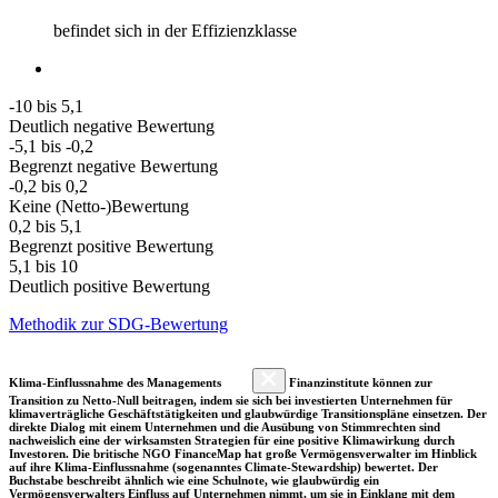
befindet sich in der Effizienzklasse
-10 bis 5,1
Deutlich negative Bewertung
-5,1 bis -0,2
Begrenzt negative Bewertung
-0,2 bis 0,2
Keine (Netto-)Bewertung
0,2 bis 5,1
Begrenzt positive Bewertung
5,1 bis 10
Deutlich positive Bewertung
Methodik zur SDG-Bewertung
Klima-Einflussnahme des Managements
Finanzinstitute können zur
Transition zu Netto-Null beitragen, indem sie sich bei investierten Unternehmen für
klimaverträgliche Geschäftstätigkeiten und glaubwürdige Transitionspläne einsetzen. Der
direkte Dialog mit einem Unternehmen und die Ausübung von Stimmrechten sind
nachweislich eine der wirksamsten Strategien für eine positive Klimawirkung durch
Investoren. Die britische NGO FinanceMap hat große Vermögensverwalter im Hinblick
auf ihre Klima-Einflussnahme (sogenanntes Climate-Stewardship) bewertet. Der
Buchstabe beschreibt ähnlich wie eine Schulnote, wie glaubwürdig ein
Vermögensverwalters Einfluss auf Unternehmen nimmt, um sie in Einklang mit dem