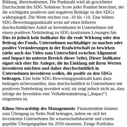
Bildung, übereinstimmen. Die Punktzahl wird als gewichteter
Durchschnitt des SDG Solutions Score jeder Position berechnet, der
die wichtigsten positiven und negativen Beiträge zu den SDGs
widerspiegelt. Die Werte reichen von -10 bis +10. Eine höhere
SDG-Bewertungspunktzahl weist auf einen höheren
durchschnittlichen Anteil an Investitionen in Unternehmen mit
einem positiven Nettobeitrag zu SDG-konformen Lösungen hin.
Dies ist jedoch kein Indikator für die reale Wirkung oder den
Beitrag des Fonds, Unternehmen nachhaltiger zu machen oder
positive Veränderungen in der Realwirtschaft zu bewirken
(siehe auch das Video zum Unterschied zwischen Alignment
und Impact im unteren Bereich dieser Seite). Dieser Indikator
eignet sich eher für Anleger, die im Einklang mit ihren Werten
investieren möchten und daher durchschnittlich in
Unternehmen investieren wollen, die positiv zu den SDGs
beitragen.
Eine hohe SDG-Bewertungspunktzahl kann dazu
beitragen sicherzustellen, dass durchschnittlich in Unternehmen mit
positivem Nettobeitrag investiert wird; sie zeigt jedoch nicht an, dass
infolge der Investition eine Verhaltensänderung („Impact“)
eingetreten ist.
Klima-Stewardship des Managements
: Finanzinstitute können
zum Übergang zu Netto-Null beitragen, indem sie sich bei
investierten Unternehmen für wissenschaftsbasierte und extern
geprüfte Übergangspläne bis 2050 einsetzen. Einige Portfolios