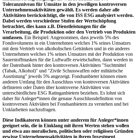
Toleranzniveau für Umsätze in den jeweiligen kontroversen
Unternehmensaktivitäten gewählt. Es werden daher alle
Aktivitäten berücksichtigt, die von ISS ESG analysiert werden.
Dabei werden verschiedene Stufen der Wertschöpfung
betrachtet, dies kann z.B. Dienstleistungen für die
Verarbeitung, die Produktion oder den Vertrieb von Produkten
umfassen.
Ein Beispiel: Angenommen, dass jeweils 5% des
Fondsvolumens in ein Unternehmen welches 1% seines Umsatzes
mit dem Vertrieb von alkoholischen Getränken und in ein anderes
Unternehmen welches 1% seines Umsatzes mit der Produktion von
Sauerstoffmasken für die Luftwaffe erwirtschaften, dann werden in
der Datenbank hinter den kontroversen Aktivitäten "Suchtmittel
(Tabak, Alkohol)" und "Zivile Schusswaffen oder militärische
Ausrüstung" jeweils 5% angezeigt. Fondsanbieter können einen
anderen Umfang für den Ausschluss von kontroversen Aktiviäten
definieren oder Daten über kontroverse Aktivitäten von
unterschiedlichen ESG Ratinganbietern beziehen. Es lohnt sich
daher für Anleger*innen die genaue Ausschlussdefinition von
kontroversen Aktiviäten bei Fondsanbietern zu verstehen und bei
Unklarheiten nachzufragen.
Diese Indikatoren können unter anderem für Anleger*innen
geeignet sein, die in Einklang mit ihren Werten stehen wollen
und etwa aus moralischen, politischen oder religiösen Gründen
gewisse Unternehmensaktivitäten in ihrem Investment