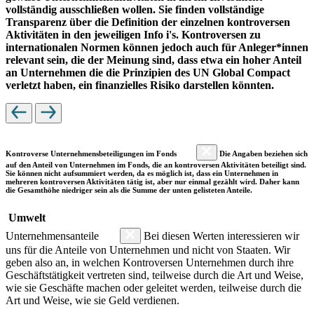
vollständig ausschließen wollen. Sie finden vollständige
Transparenz über die Definition der einzelnen kontroversen
Aktivitäten in den jeweiligen Info i's. Kontroversen zu
internationalen Normen können jedoch auch für Anleger*innen
relevant sein, die der Meinung sind, dass etwa ein hoher Anteil
an Unternehmen die die Prinzipien des UN Global Compact
verletzt haben, ein finanzielles Risiko darstellen könnten.
Kontroverse Unternehmensbeteiligungen im Fonds
Die Angaben beziehen sich
auf den Anteil von Unternehmen im Fonds, die an kontroversen Aktivitäten beteiligt sind.
Sie können nicht aufsummiert werden, da es möglich ist, dass ein Unternehmen in
mehreren kontroversen Aktivitäten tätig ist, aber nur einmal gezählt wird. Daher kann
die Gesamthöhe niedriger sein als die Summe der unten gelisteten Anteile.
Umwelt
Unternehmensanteile
Bei diesen Werten interessieren wir
uns für die Anteile von Unternehmen und nicht von Staaten. Wir
geben also an, in welchen Kontroversen Unternehmen durch ihre
Geschäftstätigkeit vertreten sind, teilweise durch die Art und Weise,
wie sie Geschäfte machen oder geleitet werden, teilweise durch die
Art und Weise, wie sie Geld verdienen.