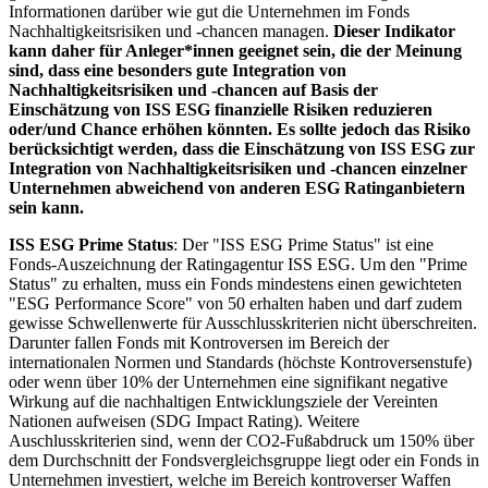
Informationen darüber wie gut die Unternehmen im Fonds
Nachhaltigkeitsrisiken und -chancen managen.
Dieser Indikator
kann daher für Anleger*innen geeignet sein, die der Meinung
sind, dass eine besonders gute Integration von
Nachhaltigkeitsrisiken und -chancen auf Basis der
Einschätzung von ISS ESG finanzielle Risiken reduzieren
oder/und Chance erhöhen könnten. Es sollte jedoch das Risiko
berücksichtigt werden, dass die Einschätzung von ISS ESG zur
Integration von Nachhaltigkeitsrisiken und -chancen einzelner
Unternehmen abweichend von anderen ESG Ratinganbietern
sein kann.
ISS ESG Prime Status
: Der "ISS ESG Prime Status" ist eine
Fonds-Auszeichnung der Ratingagentur ISS ESG. Um den "Prime
Status" zu erhalten, muss ein Fonds mindestens einen gewichteten
"ESG Performance Score" von 50 erhalten haben und darf zudem
gewisse Schwellenwerte für Ausschlusskriterien nicht überschreiten.
Darunter fallen Fonds mit Kontroversen im Bereich der
internationalen Normen und Standards (höchste Kontroversenstufe)
oder wenn über 10% der Unternehmen eine signifikant negative
Wirkung auf die nachhaltigen Entwicklungsziele der Vereinten
Nationen aufweisen (SDG Impact Rating). Weitere
Auschlusskriterien sind, wenn der CO2-Fußabdruck um 150% über
dem Durchschnitt der Fondsvergleichsgruppe liegt oder ein Fonds in
Unternehmen investiert, welche im Bereich kontroverser Waffen