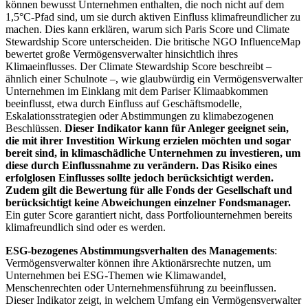
können bewusst Unternehmen enthalten, die noch nicht auf dem
1,5°C-Pfad sind, um sie durch aktiven Einfluss klimafreundlicher zu
machen. Dies kann erklären, warum sich Paris Score und Climate
Stewardship Score unterscheiden. Die britische NGO InfluenceMap
bewertet große Vermögensverwalter hinsichtlich ihres
Klimaeinflusses. Der Climate Stewardship Score beschreibt –
ähnlich einer Schulnote –, wie glaubwürdig ein Vermögensverwalter
Unternehmen im Einklang mit dem Pariser Klimaabkommen
beeinflusst, etwa durch Einfluss auf Geschäftsmodelle,
Eskalationsstrategien oder Abstimmungen zu klimabezogenen
Beschlüssen.
Dieser Indikator kann für Anleger geeignet sein,
die mit ihrer Investition Wirkung erzielen möchten und sogar
bereit sind, in klimaschädliche Unternehmen zu investieren, um
diese durch Einflussnahme zu verändern. Das Risiko eines
erfolglosen Einflusses sollte jedoch berücksichtigt werden.
Zudem gilt die Bewertung für alle Fonds der Gesellschaft und
berücksichtigt keine Abweichungen einzelner Fondsmanager.
Ein guter Score garantiert nicht, dass Portfoliounternehmen bereits
klimafreundlich sind oder es werden.
ESG-bezogenes Abstimmungsverhalten des Managements
:
Vermögensverwalter können ihre Aktionärsrechte nutzen, um
Unternehmen bei ESG-Themen wie Klimawandel,
Menschenrechten oder Unternehmensführung zu beeinflussen.
Dieser Indikator zeigt, in welchem Umfang ein Vermögensverwalter