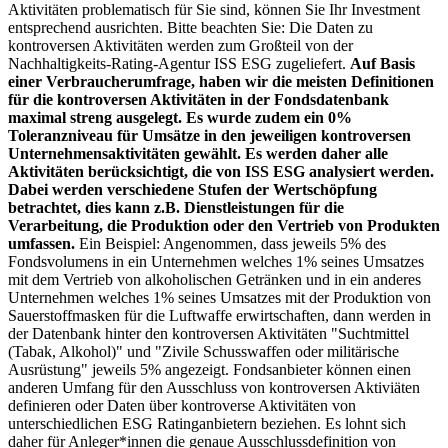
Aktivitäten problematisch für Sie sind, können Sie Ihr Investment
entsprechend ausrichten. Bitte beachten Sie: Die Daten zu
kontroversen Aktivitäten werden zum Großteil von der
Nachhaltigkeits-Rating-Agentur ISS ESG zugeliefert.
Auf Basis
einer Verbraucherumfrage, haben wir die meisten Definitionen
für die kontroversen Aktivitäten in der Fondsdatenbank
maximal streng ausgelegt. Es wurde zudem ein 0%
Toleranzniveau für Umsätze in den jeweiligen kontroversen
Unternehmensaktivitäten gewählt. Es werden daher alle
Aktivitäten berücksichtigt, die von ISS ESG analysiert werden.
Dabei werden verschiedene Stufen der Wertschöpfung
betrachtet, dies kann z.B. Dienstleistungen für die
Verarbeitung, die Produktion oder den Vertrieb von Produkten
umfassen.
Ein Beispiel: Angenommen, dass jeweils 5% des
Fondsvolumens in ein Unternehmen welches 1% seines Umsatzes
mit dem Vertrieb von alkoholischen Getränken und in ein anderes
Unternehmen welches 1% seines Umsatzes mit der Produktion von
Sauerstoffmasken für die Luftwaffe erwirtschaften, dann werden in
der Datenbank hinter den kontroversen Aktivitäten "Suchtmittel
(Tabak, Alkohol)" und "Zivile Schusswaffen oder militärische
Ausrüstung" jeweils 5% angezeigt. Fondsanbieter können einen
anderen Umfang für den Ausschluss von kontroversen Aktiviäten
definieren oder Daten über kontroverse Aktivitäten von
unterschiedlichen ESG Ratinganbietern beziehen. Es lohnt sich
daher für Anleger*innen die genaue Ausschlussdefinition von