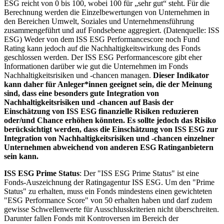
ESG reicht von 0 bis 100, wobei 100 für „sehr gut“ steht. Für die
Berechnung werden die Einzelbewertungen von Unternehmen in
den Bereichen Umwelt, Soziales und Unternehmensführung
zusammengeführt und auf Fondsebene aggregiert. (Datenquelle: ISS
ESG) Weder von dem ISS ESG Performancescore noch Fund
Rating kann jedoch auf die Nachhaltigkeitswirkung des Fonds
geschlossen werden. Der ISS ESG Performancescore gibt eher
Informationen darüber wie gut die Unternehmen im Fonds
Nachhaltigkeitsrisiken und -chancen managen.
Dieser Indikator
kann daher für Anleger*innen geeignet sein, die der Meinung
sind, dass eine besonders gute Integration von
Nachhaltigkeitsrisiken und -chancen auf Basis der
Einschätzung von ISS ESG finanzielle Risiken reduzieren
oder/und Chance erhöhen könnten. Es sollte jedoch das Risiko
berücksichtigt werden, dass die Einschätzung von ISS ESG zur
Integration von Nachhaltigkeitsrisiken und -chancen einzelner
Unternehmen abweichend von anderen ESG Ratinganbietern
sein kann.
ISS ESG Prime Status
: Der "ISS ESG Prime Status" ist eine
Fonds-Auszeichnung der Ratingagentur ISS ESG. Um den "Prime
Status" zu erhalten, muss ein Fonds mindestens einen gewichteten
"ESG Performance Score" von 50 erhalten haben und darf zudem
gewisse Schwellenwerte für Ausschlusskriterien nicht überschreiten.
Darunter fallen Fonds mit Kontroversen im Bereich der