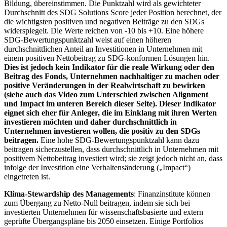
Bildung, übereinstimmen. Die Punktzahl wird als gewichteter
Durchschnitt des SDG Solutions Score jeder Position berechnet, der
die wichtigsten positiven und negativen Beiträge zu den SDGs
widerspiegelt. Die Werte reichen von -10 bis +10. Eine höhere
SDG-Bewertungspunktzahl weist auf einen höheren
durchschnittlichen Anteil an Investitionen in Unternehmen mit
einem positiven Nettobeitrag zu SDG-konformen Lösungen hin.
Dies ist jedoch kein Indikator für die reale Wirkung oder den
Beitrag des Fonds, Unternehmen nachhaltiger zu machen oder
positive Veränderungen in der Realwirtschaft zu bewirken
(siehe auch das Video zum Unterschied zwischen Alignment
und Impact im unteren Bereich dieser Seite). Dieser Indikator
eignet sich eher für Anleger, die im Einklang mit ihren Werten
investieren möchten und daher durchschnittlich in
Unternehmen investieren wollen, die positiv zu den SDGs
beitragen.
Eine hohe SDG-Bewertungspunktzahl kann dazu
beitragen sicherzustellen, dass durchschnittlich in Unternehmen mit
positivem Nettobeitrag investiert wird; sie zeigt jedoch nicht an, dass
infolge der Investition eine Verhaltensänderung („Impact“)
eingetreten ist.
Klima-Stewardship des Managements
: Finanzinstitute können
zum Übergang zu Netto-Null beitragen, indem sie sich bei
investierten Unternehmen für wissenschaftsbasierte und extern
geprüfte Übergangspläne bis 2050 einsetzen. Einige Portfolios