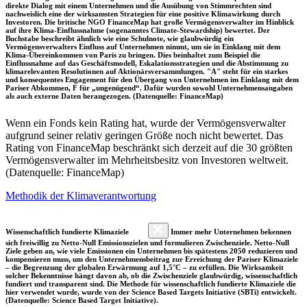
direkte Dialog mit einem Unternehmen und die Ausübung von Stimmrechten sind
nachweislich eine der wirksamsten Strategien für eine positive Klimawirkung durch
Investoren. Die britische NGO FinanceMap hat große Vermögensverwalter im Hinblick
auf ihre Klima-Einflussnahme (sogenanntes Climate-Stewardship) bewertet. Der
Buchstabe beschreibt ähnlich wie eine Schulnote, wie glaubwürdig ein
Vermögensverwalters Einfluss auf Unternehmen nimmt, um sie in Einklang mit dem
Klima-Übereinkommen von Paris zu bringen. Dies beinhaltet zum Beispiel die
Einflussnahme auf das Geschäftsmodell, Eskalationsstrategien und die Abstimmung zu
klimarelevanten Resolutionen auf Aktionärsversammlungen. "A" steht für ein starkes
und konsequentes Engagement für den Übergang von Unternehmen im Einklang mit dem
Pariser Abkommen, F für „ungenügend“. Dafür wurden sowohl Unternehmensangaben
als auch externe Daten herangezogen. (Datenquelle: FinanceMap)
Wenn ein Fonds kein Rating hat, wurde der Vermögensverwalter
aufgrund seiner relativ geringen Größe noch nicht bewertet. Das
Rating von FinanceMap beschränkt sich derzeit auf die 30 größten
Vermögensverwalter im Mehrheitsbesitz von Investoren weltweit.
(Datenquelle: FinanceMap)
Methodik der Klimaverantwortung
Wissenschaftlich fundierte Klimaziele
Immer mehr Unternehmen bekennen
sich freiwillig zu Netto-Null Emissionszielen und formulieren Zwischenziele. Netto-Null
Ziele geben an, wie viele Emissionen ein Unternehmen bis spätestens 2050 reduzieren und
kompensieren muss, um den Unternehmensbeitrag zur Erreichung der Pariser Klimaziele
– die Begrenzung der globalen Erwärmung auf 1,5°C – zu erfüllen. Die Wirksamkeit
solcher Bekenntnisse hängt davon ab, ob die Zwischenziele glaubwürdig, wissenschaftlich
fundiert und transparent sind. Die Methode für wissenschaftlich fundierte Klimaziele die
hier verwendet wurde, wurde von der Science Based Targets Initiative (SBTi) entwickelt.
(Datenquelle: Science Based Target Initiative).