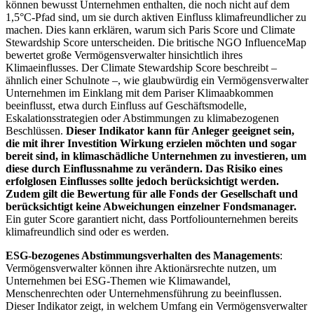
können bewusst Unternehmen enthalten, die noch nicht auf dem
1,5°C-Pfad sind, um sie durch aktiven Einfluss klimafreundlicher zu
machen. Dies kann erklären, warum sich Paris Score und Climate
Stewardship Score unterscheiden. Die britische NGO InfluenceMap
bewertet große Vermögensverwalter hinsichtlich ihres
Klimaeinflusses. Der Climate Stewardship Score beschreibt –
ähnlich einer Schulnote –, wie glaubwürdig ein Vermögensverwalter
Unternehmen im Einklang mit dem Pariser Klimaabkommen
beeinflusst, etwa durch Einfluss auf Geschäftsmodelle,
Eskalationsstrategien oder Abstimmungen zu klimabezogenen
Beschlüssen.
Dieser Indikator kann für Anleger geeignet sein,
die mit ihrer Investition Wirkung erzielen möchten und sogar
bereit sind, in klimaschädliche Unternehmen zu investieren, um
diese durch Einflussnahme zu verändern. Das Risiko eines
erfolglosen Einflusses sollte jedoch berücksichtigt werden.
Zudem gilt die Bewertung für alle Fonds der Gesellschaft und
berücksichtigt keine Abweichungen einzelner Fondsmanager.
Ein guter Score garantiert nicht, dass Portfoliounternehmen bereits
klimafreundlich sind oder es werden.
ESG-bezogenes Abstimmungsverhalten des Managements
:
Vermögensverwalter können ihre Aktionärsrechte nutzen, um
Unternehmen bei ESG-Themen wie Klimawandel,
Menschenrechten oder Unternehmensführung zu beeinflussen.
Dieser Indikator zeigt, in welchem Umfang ein Vermögensverwalter