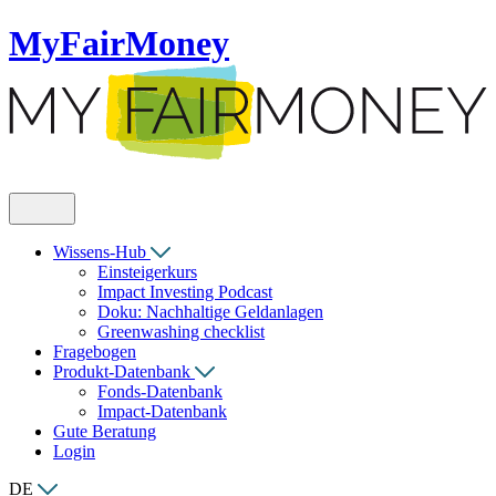
MyFairMoney
Wissens-Hub
Einsteigerkurs
Impact Investing Podcast
Doku: Nachhaltige Geldanlagen
Greenwashing checklist
Fragebogen
Produkt-Datenbank
Fonds-Datenbank
Impact-Datenbank
Gute Beratung
Login
DE