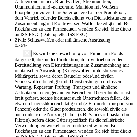
Antipersonenminen, Brandwaffen, Streumunition,
Uranmunition und -panzerung, Munition mit Weißem
Phosphor) involviert und/oder generell an der Produktion,
dem Vertrieb oder der Bereitstellung von Dienstleistungen im
Zusammenhang mit Kontroversen Waffen beteiligt sind. Bei
Rückfragen zu den Firmendaten wenden Sie sich bitte direkt
an ISS ESG. (Datenquelle: ISS ESG)
Zivile Schusswaffen oder militärische Ausrüstung
0.36%
Es wird die Gewichtung von Firmen im Fonds
dargestellt, die an der Produktion, dem Vertrieb oder der
Bereitstellung von Dienstleistungen im Zusammenhang mit
militärischer Ausrüstung (Kriegswaffen, unterstützendes
Militärgerät, sowie deren Bauteile) oder/und zivilen
Schusswaffen beteiligt sind. Dienstleistungen umfassen
Wartung, Reparatur, Prüfung, Transport und ähnliche
Aktivitäten in den genannten Bereichen. Dieser Indikator ist
breit gefasst, sodass hierunter auch Unternehmen fallen, die
etwa im Logikstikbereich tätig sind (z.B. durch Transport von
Panzern) oder die Güter produzieren, die sowohl zivile als
auch militärsche Nutzung haben (z.B. Sauerstoffmasken für
Piloten), sofern diese Güter spezifisch für die militärische
Verwendung entwickelt oder modifiziert wurden. Bei
Rückfragen zu den Firmendaten wenden Sie sich bitte direkt
an ISS ESG. (Datenquelle: ISS ESG)