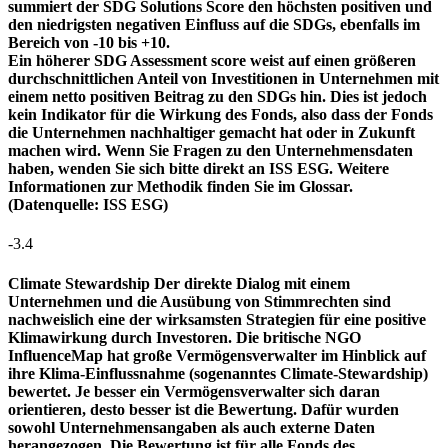
summiert der SDG Solutions Score den höchsten positiven und
den niedrigsten negativen Einfluss auf die SDGs, ebenfalls im
Bereich von -10 bis +10.
Ein höherer SDG Assessment score weist auf einen größeren
durchschnittlichen Anteil von Investitionen in Unternehmen mit
einem netto positiven Beitrag zu den SDGs hin. Dies ist jedoch
kein Indikator für die Wirkung des Fonds, also dass der Fonds
die Unternehmen nachhaltiger gemacht hat oder in Zukunft
machen wird. Wenn Sie Fragen zu den Unternehmensdaten
haben, wenden Sie sich bitte direkt an ISS ESG. Weitere
Informationen zur Methodik finden Sie im Glossar.
(Datenquelle: ISS ESG)
-3.4
Climate Stewardship
Der direkte Dialog mit einem
Unternehmen und die Ausübung von Stimmrechten sind
nachweislich eine der wirksamsten Strategien für eine positive
Klimawirkung durch Investoren. Die britische NGO
InfluenceMap hat große Vermögensverwalter im Hinblick auf
ihre Klima-Einflussnahme (sogenanntes Climate-Stewardship)
bewertet. Je besser ein Vermögensverwalter sich daran
orientieren, desto besser ist die Bewertung. Dafür wurden
sowohl Unternehmensangaben als auch externe Daten
herangezogen. Die Bewertung ist für alle Fonds des