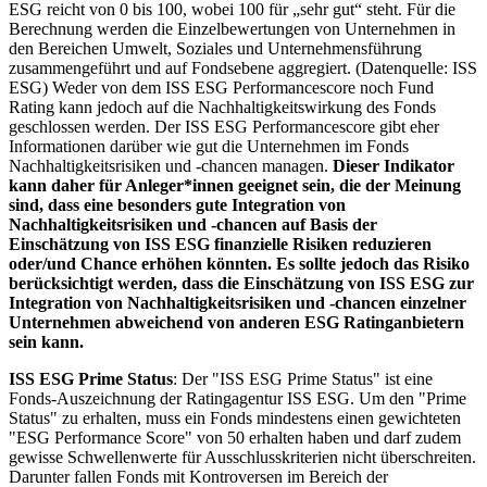
ESG reicht von 0 bis 100, wobei 100 für „sehr gut“ steht. Für die
Berechnung werden die Einzelbewertungen von Unternehmen in
den Bereichen Umwelt, Soziales und Unternehmensführung
zusammengeführt und auf Fondsebene aggregiert. (Datenquelle: ISS
ESG) Weder von dem ISS ESG Performancescore noch Fund
Rating kann jedoch auf die Nachhaltigkeitswirkung des Fonds
geschlossen werden. Der ISS ESG Performancescore gibt eher
Informationen darüber wie gut die Unternehmen im Fonds
Nachhaltigkeitsrisiken und -chancen managen.
Dieser Indikator
kann daher für Anleger*innen geeignet sein, die der Meinung
sind, dass eine besonders gute Integration von
Nachhaltigkeitsrisiken und -chancen auf Basis der
Einschätzung von ISS ESG finanzielle Risiken reduzieren
oder/und Chance erhöhen könnten. Es sollte jedoch das Risiko
berücksichtigt werden, dass die Einschätzung von ISS ESG zur
Integration von Nachhaltigkeitsrisiken und -chancen einzelner
Unternehmen abweichend von anderen ESG Ratinganbietern
sein kann.
ISS ESG Prime Status
: Der "ISS ESG Prime Status" ist eine
Fonds-Auszeichnung der Ratingagentur ISS ESG. Um den "Prime
Status" zu erhalten, muss ein Fonds mindestens einen gewichteten
"ESG Performance Score" von 50 erhalten haben und darf zudem
gewisse Schwellenwerte für Ausschlusskriterien nicht überschreiten.
Darunter fallen Fonds mit Kontroversen im Bereich der