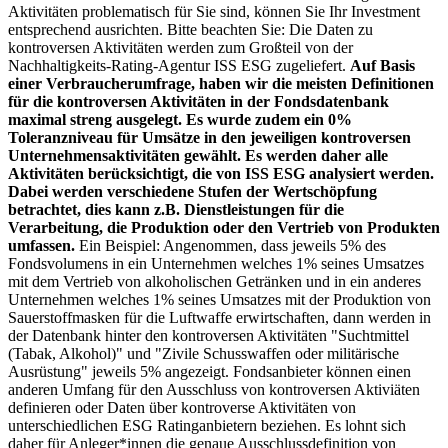
Aktivitäten problematisch für Sie sind, können Sie Ihr Investment
entsprechend ausrichten. Bitte beachten Sie: Die Daten zu
kontroversen Aktivitäten werden zum Großteil von der
Nachhaltigkeits-Rating-Agentur ISS ESG zugeliefert.
Auf Basis
einer Verbraucherumfrage, haben wir die meisten Definitionen
für die kontroversen Aktivitäten in der Fondsdatenbank
maximal streng ausgelegt. Es wurde zudem ein 0%
Toleranzniveau für Umsätze in den jeweiligen kontroversen
Unternehmensaktivitäten gewählt. Es werden daher alle
Aktivitäten berücksichtigt, die von ISS ESG analysiert werden.
Dabei werden verschiedene Stufen der Wertschöpfung
betrachtet, dies kann z.B. Dienstleistungen für die
Verarbeitung, die Produktion oder den Vertrieb von Produkten
umfassen.
Ein Beispiel: Angenommen, dass jeweils 5% des
Fondsvolumens in ein Unternehmen welches 1% seines Umsatzes
mit dem Vertrieb von alkoholischen Getränken und in ein anderes
Unternehmen welches 1% seines Umsatzes mit der Produktion von
Sauerstoffmasken für die Luftwaffe erwirtschaften, dann werden in
der Datenbank hinter den kontroversen Aktivitäten "Suchtmittel
(Tabak, Alkohol)" und "Zivile Schusswaffen oder militärische
Ausrüstung" jeweils 5% angezeigt. Fondsanbieter können einen
anderen Umfang für den Ausschluss von kontroversen Aktiviäten
definieren oder Daten über kontroverse Aktivitäten von
unterschiedlichen ESG Ratinganbietern beziehen. Es lohnt sich
daher für Anleger*innen die genaue Ausschlussdefinition von