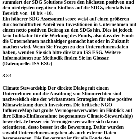
summiert der SDG Solutions Score den höchsten positiven und
den niedrigsten negativen Einfluss auf die SDGs, ebenfalls im
Bereich von -10 bis +10.
Ein höherer SDG Assessment score weist auf einen größeren
durchschnittlichen Anteil von Investitionen in Unternehmen mit
einem netto positiven Beitrag zu den SDGs hin. Dies ist jedoch
kein Indikator für die Wirkung des Fonds, also dass der Fonds
die Unternehmen nachhaltiger gemacht hat oder in Zukunft
machen wird. Wenn Sie Fragen zu den Unternehmensdaten
haben, wenden Sie sich bitte direkt an ISS ESG. Weitere
Informationen zur Methodik finden Sie im Glossar.
(Datenquelle: ISS ESG)
8.83
Climate Stewardship
Der direkte Dialog mit einem
Unternehmen und die Ausübung von Stimmrechten sind
nachweislich eine der wirksamsten Strategien für eine positive
Klimawirkung durch Investoren. Die britische NGO
InfluenceMap hat große Vermögensverwalter im Hinblick auf
ihre Klima-Einflussnahme (sogenanntes Climate-Stewardship)
bewertet. Je besser ein Vermögensverwalter sich daran
orientieren, desto besser ist die Bewertung. Dafür wurden
sowohl Unternehmensangaben als auch externe Daten
herangezogen. Die Bewertung ist für alle Fonds des