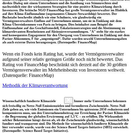
direkte Dialog mit einem Unternehmen und die Ausübung von Stimmrechten sind
nachweislich eine der wirksamsten Strategien für eine positive Klimawirkung durch
Investoren. Die britische NGO FinanceMap hat große Vermögensverwalter im Hinblick
auf ihre Klima-Einflussnahme (sogenanntes Climate-Stewardship) bewertet. Der
Buchstabe beschreibt ähnlich wie eine Schulnote, wie glaubwürdig ein
Vermögensverwalters Einfluss auf Unternehmen nimmt, um sie in Einklang mit dem
Klima-Übereinkommen von Paris zu bringen. Dies beinhaltet zum Beispiel die
Einflussnahme auf das Geschäftsmodell, Eskalationsstrategien und die Abstimmung zu
klimarelevanten Resolutionen auf Aktionärsversammlungen. "A" steht für ein starkes
und konsequentes Engagement für den Übergang von Unternehmen im Einklang mit dem
Pariser Abkommen, F für „ungenügend“. Dafür wurden sowohl Unternehmensangaben
als auch externe Daten herangezogen. (Datenquelle: FinanceMap)
Wenn ein Fonds kein Rating hat, wurde der Vermögensverwalter
aufgrund seiner relativ geringen Größe noch nicht bewertet. Das
Rating von FinanceMap beschränkt sich derzeit auf die 30 größten
Vermögensverwalter im Mehrheitsbesitz von Investoren weltweit.
(Datenquelle: FinanceMap)
Methodik der Klimaverantwortung
Wissenschaftlich fundierte Klimaziele
Immer mehr Unternehmen bekennen
sich freiwillig zu Netto-Null Emissionszielen und formulieren Zwischenziele. Netto-Null
Ziele geben an, wie viele Emissionen ein Unternehmen bis spätestens 2050 reduzieren und
kompensieren muss, um den Unternehmensbeitrag zur Erreichung der Pariser Klimaziele
– die Begrenzung der globalen Erwärmung auf 1,5°C – zu erfüllen. Die Wirksamkeit
solcher Bekenntnisse hängt davon ab, ob die Zwischenziele glaubwürdig, wissenschaftlich
fundiert und transparent sind. Die Methode für wissenschaftlich fundierte Klimaziele die
hier verwendet wurde, wurde von der Science Based Targets Initiative (SBTi) entwickelt.
(Datenquelle: Science Based Target Initiative).