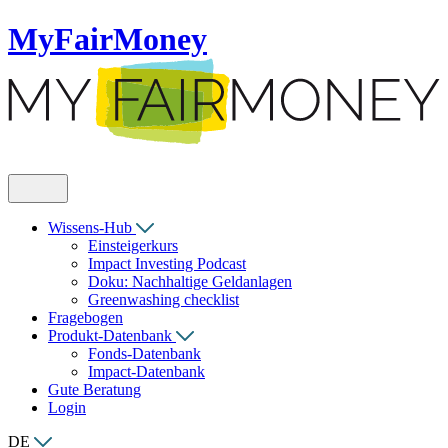
MyFairMoney
Wissens-Hub
Einsteigerkurs
Impact Investing Podcast
Doku: Nachhaltige Geldanlagen
Greenwashing checklist
Fragebogen
Produkt-Datenbank
Fonds-Datenbank
Impact-Datenbank
Gute Beratung
Login
DE