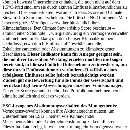
können bewusst Unternehmen enthalten, die noch nicht auf dem
1,5°C-Pfad sind, um sie durch aktiven Einfluss klimafreundlicher zu
machen. Dies kann erklären, warum sich Paris Score und Climate
Stewardship Score unterscheiden. Die britische NGO InfluenceMap
bewertet große Vermögensverwalter hinsichtlich ihres
Klimaeinflusses. Der Climate Stewardship Score beschreibt –
ähnlich einer Schulnote –, wie glaubwürdig ein Vermögensverwalter
Unternehmen im Einklang mit dem Pariser Klimaabkommen
beeinflusst, etwa durch Einfluss auf Geschäftsmodelle,
Eskalationsstrategien oder Abstimmungen zu klimabezogenen
Beschlüssen.
Dieser Indikator kann für Anleger geeignet sein,
die mit ihrer Investition Wirkung erzielen möchten und sogar
bereit sind, in klimaschädliche Unternehmen zu investieren, um
diese durch Einflussnahme zu verändern. Das Risiko eines
erfolglosen Einflusses sollte jedoch berücksichtigt werden.
Zudem gilt die Bewertung für alle Fonds der Gesellschaft und
berücksichtigt keine Abweichungen einzelner Fondsmanager.
Ein guter Score garantiert nicht, dass Portfoliounternehmen bereits
klimafreundlich sind oder es werden.
ESG-bezogenes Abstimmungsverhalten des Managements
:
Vermögensverwalter können ihre Aktionärsrechte nutzen, um
Unternehmen bei ESG-Themen wie Klimawandel,
Menschenrechten oder Unternehmensführung zu beeinflussen.
Dieser Indikator zeigt, in welchem Umfang ein Vermögensverwalter