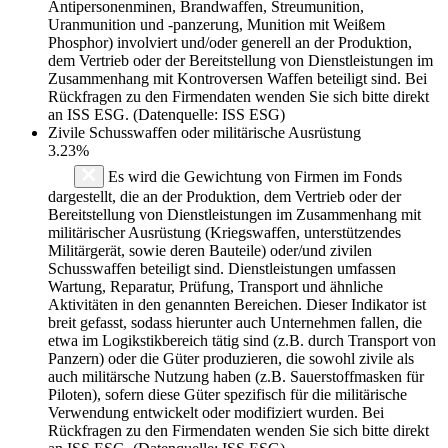
Antipersonenminen, Brandwaffen, Streumunition,
Uranmunition und -panzerung, Munition mit Weißem
Phosphor) involviert und/oder generell an der Produktion,
dem Vertrieb oder der Bereitstellung von Dienstleistungen im
Zusammenhang mit Kontroversen Waffen beteiligt sind. Bei
Rückfragen zu den Firmendaten wenden Sie sich bitte direkt
an ISS ESG. (Datenquelle: ISS ESG)
Zivile Schusswaffen oder militärische Ausrüstung
3.23%
Es wird die Gewichtung von Firmen im Fonds
dargestellt, die an der Produktion, dem Vertrieb oder der
Bereitstellung von Dienstleistungen im Zusammenhang mit
militärischer Ausrüstung (Kriegswaffen, unterstützendes
Militärgerät, sowie deren Bauteile) oder/und zivilen
Schusswaffen beteiligt sind. Dienstleistungen umfassen
Wartung, Reparatur, Prüfung, Transport und ähnliche
Aktivitäten in den genannten Bereichen. Dieser Indikator ist
breit gefasst, sodass hierunter auch Unternehmen fallen, die
etwa im Logikstikbereich tätig sind (z.B. durch Transport von
Panzern) oder die Güter produzieren, die sowohl zivile als
auch militärsche Nutzung haben (z.B. Sauerstoffmasken für
Piloten), sofern diese Güter spezifisch für die militärische
Verwendung entwickelt oder modifiziert wurden. Bei
Rückfragen zu den Firmendaten wenden Sie sich bitte direkt