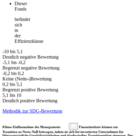
Dieser
Fonds
befindet
sich
in
der
Effizienzklasse
-10 bis 5,1
Deutlich negative Bewertung
-5,1 bis -0,2
Begrenzt negative Bewertung
-0,2 bis 0,2
Keine (Netto-)Bewertung
0,2 bis 5,1
Begrenzt positive Bewertung
5,1 bis 10
Deutlich positive Bewertung
Methodik zur SDG-Bewertung
Klima-Einflussnahme des Managements
Finanzinstitute können zur
Transition zu Netto-Null beitragen, indem sie sich bei investierten Unternehmen für
klimaverträgliche Geschäftstätigkeiten und glaubwürdige Transitionspläne einsetzen. Der