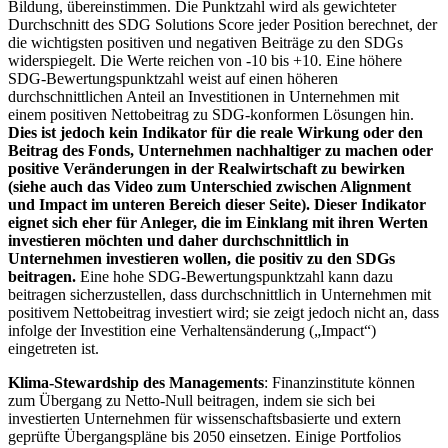
Bildung, übereinstimmen. Die Punktzahl wird als gewichteter
Durchschnitt des SDG Solutions Score jeder Position berechnet, der
die wichtigsten positiven und negativen Beiträge zu den SDGs
widerspiegelt. Die Werte reichen von -10 bis +10. Eine höhere
SDG-Bewertungspunktzahl weist auf einen höheren
durchschnittlichen Anteil an Investitionen in Unternehmen mit
einem positiven Nettobeitrag zu SDG-konformen Lösungen hin.
Dies ist jedoch kein Indikator für die reale Wirkung oder den
Beitrag des Fonds, Unternehmen nachhaltiger zu machen oder
positive Veränderungen in der Realwirtschaft zu bewirken
(siehe auch das Video zum Unterschied zwischen Alignment
und Impact im unteren Bereich dieser Seite). Dieser Indikator
eignet sich eher für Anleger, die im Einklang mit ihren Werten
investieren möchten und daher durchschnittlich in
Unternehmen investieren wollen, die positiv zu den SDGs
beitragen.
Eine hohe SDG-Bewertungspunktzahl kann dazu
beitragen sicherzustellen, dass durchschnittlich in Unternehmen mit
positivem Nettobeitrag investiert wird; sie zeigt jedoch nicht an, dass
infolge der Investition eine Verhaltensänderung („Impact“)
eingetreten ist.
Klima-Stewardship des Managements
: Finanzinstitute können
zum Übergang zu Netto-Null beitragen, indem sie sich bei
investierten Unternehmen für wissenschaftsbasierte und extern
geprüfte Übergangspläne bis 2050 einsetzen. Einige Portfolios