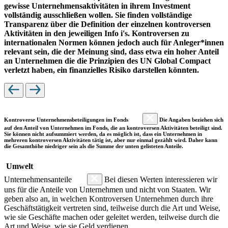
gewisse Unternehmensaktivitäten in ihrem Investment
vollständig ausschließen wollen. Sie finden vollständige
Transparenz über die Definition der einzelnen kontroversen
Aktivitäten in den jeweiligen Info i's. Kontroversen zu
internationalen Normen können jedoch auch für Anleger*innen
relevant sein, die der Meinung sind, dass etwa ein hoher Anteil
an Unternehmen die die Prinzipien des UN Global Compact
verletzt haben, ein finanzielles Risiko darstellen könnten.
Kontroverse Unternehmensbeteiligungen im Fonds
Die Angaben beziehen sich
auf den Anteil von Unternehmen im Fonds, die an kontroversen Aktivitäten beteiligt sind.
Sie können nicht aufsummiert werden, da es möglich ist, dass ein Unternehmen in
mehreren kontroversen Aktivitäten tätig ist, aber nur einmal gezählt wird. Daher kann
die Gesamthöhe niedriger sein als die Summe der unten gelisteten Anteile.
Umwelt
Unternehmensanteile
Bei diesen Werten interessieren wir
uns für die Anteile von Unternehmen und nicht von Staaten. Wir
geben also an, in welchen Kontroversen Unternehmen durch ihre
Geschäftstätigkeit vertreten sind, teilweise durch die Art und Weise,
wie sie Geschäfte machen oder geleitet werden, teilweise durch die
Art und Weise, wie sie Geld verdienen.