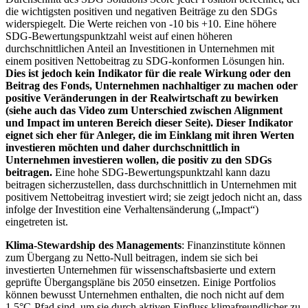
die wichtigsten positiven und negativen Beiträge zu den SDGs
widerspiegelt. Die Werte reichen von -10 bis +10. Eine höhere
SDG-Bewertungspunktzahl weist auf einen höheren
durchschnittlichen Anteil an Investitionen in Unternehmen mit
einem positiven Nettobeitrag zu SDG-konformen Lösungen hin.
Dies ist jedoch kein Indikator für die reale Wirkung oder den
Beitrag des Fonds, Unternehmen nachhaltiger zu machen oder
positive Veränderungen in der Realwirtschaft zu bewirken
(siehe auch das Video zum Unterschied zwischen Alignment
und Impact im unteren Bereich dieser Seite). Dieser Indikator
eignet sich eher für Anleger, die im Einklang mit ihren Werten
investieren möchten und daher durchschnittlich in
Unternehmen investieren wollen, die positiv zu den SDGs
beitragen.
Eine hohe SDG-Bewertungspunktzahl kann dazu
beitragen sicherzustellen, dass durchschnittlich in Unternehmen mit
positivem Nettobeitrag investiert wird; sie zeigt jedoch nicht an, dass
infolge der Investition eine Verhaltensänderung („Impact“)
eingetreten ist.
Klima-Stewardship des Managements
: Finanzinstitute können
zum Übergang zu Netto-Null beitragen, indem sie sich bei
investierten Unternehmen für wissenschaftsbasierte und extern
geprüfte Übergangspläne bis 2050 einsetzen. Einige Portfolios
können bewusst Unternehmen enthalten, die noch nicht auf dem
1,5°C-Pfad sind, um sie durch aktiven Einfluss klimafreundlicher zu