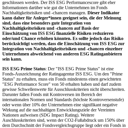
geschlossen werden. Der ISS ESG Performancescore gibt eher
Informationen darüber wie gut die Unternehmen im Fonds
Nachhaltigkeitsrisiken und -chancen managen.
Dieser Indikator
kann daher für Anleger*innen geeignet sein, die der Meinung
sind, dass eine besonders gute Integration von
Nachhaltigkeitsrisiken und -chancen auf Basis der
Einschätzung von ISS ESG finanzielle Risiken reduzieren
oder/und Chance erhöhen könnten. Es sollte jedoch das Risiko
berücksichtigt werden, dass die Einschätzung von ISS ESG zur
Integration von Nachhaltigkeitsrisiken und -chancen einzelner
Unternehmen abweichend von anderen ESG Ratinganbietern
sein kann.
ISS ESG Prime Status
: Der "ISS ESG Prime Status" ist eine
Fonds-Auszeichnung der Ratingagentur ISS ESG. Um den "Prime
Status" zu erhalten, muss ein Fonds mindestens einen gewichteten
"ESG Performance Score" von 50 erhalten haben und darf zudem
gewisse Schwellenwerte für Ausschlusskriterien nicht überschreiten.
Darunter fallen Fonds mit Kontroversen im Bereich der
internationalen Normen und Standards (höchste Kontroversenstufe)
oder wenn über 10% der Unternehmen eine signifikant negative
Wirkung auf die nachhaltigen Entwicklungsziele der Vereinten
Nationen aufweisen (SDG Impact Rating). Weitere
Auschlusskriterien sind, wenn der CO2-Fußabdruck um 150% über
dem Durchschnitt der Fondsvergleichsgruppe liegt oder ein Fonds in