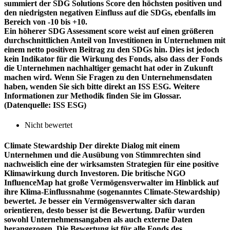
summiert der SDG Solutions Score den höchsten positiven und
den niedrigsten negativen Einfluss auf die SDGs, ebenfalls im
Bereich von -10 bis +10.
Ein höherer SDG Assessment score weist auf einen größeren
durchschnittlichen Anteil von Investitionen in Unternehmen mit
einem netto positiven Beitrag zu den SDGs hin. Dies ist jedoch
kein Indikator für die Wirkung des Fonds, also dass der Fonds
die Unternehmen nachhaltiger gemacht hat oder in Zukunft
machen wird. Wenn Sie Fragen zu den Unternehmensdaten
haben, wenden Sie sich bitte direkt an ISS ESG. Weitere
Informationen zur Methodik finden Sie im Glossar.
(Datenquelle: ISS ESG)
Nicht bewertet
Climate Stewardship
Der direkte Dialog mit einem
Unternehmen und die Ausübung von Stimmrechten sind
nachweislich eine der wirksamsten Strategien für eine positive
Klimawirkung durch Investoren. Die britische NGO
InfluenceMap hat große Vermögensverwalter im Hinblick auf
ihre Klima-Einflussnahme (sogenanntes Climate-Stewardship)
bewertet. Je besser ein Vermögensverwalter sich daran
orientieren, desto besser ist die Bewertung. Dafür wurden
sowohl Unternehmensangaben als auch externe Daten
herangezogen. Die Bewertung ist für alle Fonds des