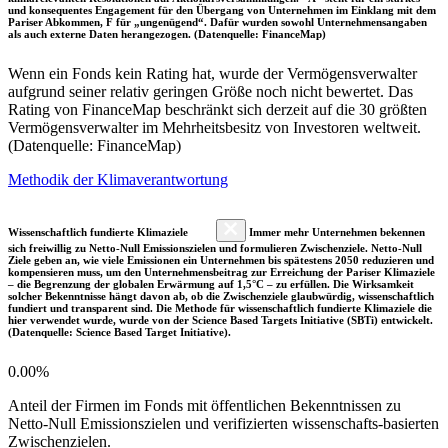
und konsequentes Engagement für den Übergang von Unternehmen im Einklang mit dem
Pariser Abkommen, F für „ungenügend“. Dafür wurden sowohl Unternehmensangaben
als auch externe Daten herangezogen. (Datenquelle: FinanceMap)
Wenn ein Fonds kein Rating hat, wurde der Vermögensverwalter
aufgrund seiner relativ geringen Größe noch nicht bewertet. Das
Rating von FinanceMap beschränkt sich derzeit auf die 30 größten
Vermögensverwalter im Mehrheitsbesitz von Investoren weltweit.
(Datenquelle: FinanceMap)
Methodik der Klimaverantwortung
Wissenschaftlich fundierte Klimaziele
Immer mehr Unternehmen bekennen
sich freiwillig zu Netto-Null Emissionszielen und formulieren Zwischenziele. Netto-Null
Ziele geben an, wie viele Emissionen ein Unternehmen bis spätestens 2050 reduzieren und
kompensieren muss, um den Unternehmensbeitrag zur Erreichung der Pariser Klimaziele
– die Begrenzung der globalen Erwärmung auf 1,5°C – zu erfüllen. Die Wirksamkeit
solcher Bekenntnisse hängt davon ab, ob die Zwischenziele glaubwürdig, wissenschaftlich
fundiert und transparent sind. Die Methode für wissenschaftlich fundierte Klimaziele die
hier verwendet wurde, wurde von der Science Based Targets Initiative (SBTi) entwickelt.
(Datenquelle: Science Based Target Initiative).
0.00%
Anteil der Firmen im Fonds mit öffentlichen Bekenntnissen zu
Netto-Null Emissionszielen und verifizierten wissenschafts-basierten
Zwischenzielen.