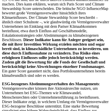
machen. Dies kann erklären, warum sich Paris Score und Climate
Stewardship Score unterscheiden. Die britische NGO InfluenceMap
bewertet große Vermögensverwalter hinsichtlich ihres
Klimaeinflusses. Der Climate Stewardship Score beschreibt –
ähnlich einer Schulnote –, wie glaubwürdig ein Vermögensverwalter
Unternehmen im Einklang mit dem Pariser Klimaabkommen
beeinflusst, etwa durch Einfluss auf Geschäftsmodelle,
Eskalationsstrategien oder Abstimmungen zu klimabezogenen
Beschlüssen.
Dieser Indikator kann für Anleger geeignet sein,
die mit ihrer Investition Wirkung erzielen möchten und sogar
bereit sind, in klimaschädliche Unternehmen zu investieren, um
diese durch Einflussnahme zu verändern. Das Risiko eines
erfolglosen Einflusses sollte jedoch berücksichtigt werden.
Zudem gilt die Bewertung für alle Fonds der Gesellschaft und
berücksichtigt keine Abweichungen einzelner Fondsmanager.
Ein guter Score garantiert nicht, dass Portfoliounternehmen bereits
klimafreundlich sind oder es werden.
ESG-bezogenes Abstimmungsverhalten des Managements
:
Vermögensverwalter können ihre Aktionärsrechte nutzen, um
Unternehmen bei ESG-Themen wie Klimawandel,
Menschenrechten oder Unternehmensführung zu beeinflussen.
Dieser Indikator zeigt, in welchem Umfang ein Vermögensverwalter
ESG-bezogene Beschlüsse unterstützt. Eine starke Bewertung
signalisiert eine höhere Wahrscheinlichkeit, dass Einfluss zur