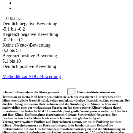
-10 bis 5,1
Deutlich negative Bewertung
-5,1 bis -0,2
Begrenzt negative Bewertung
-0,2 bis 0,2
Keine (Netto-)Bewertung
0,2 bis 5,1
Begrenzt positive Bewertung
5,1 bis 10
Deutlich positive Bewertung
Methodik zur SDG-Bewertung
Klima-Einflussnahme des Managements
Finanzinstitute können zur
Transition zu Netto-Null beitragen, indem sie sich bei investierten Unternehmen für
klimaverträgliche Geschäftstätigkeiten und glaubwürdige Transitionspläne einsetzen. Der
direkte Dialog mit einem Unternehmen und die Ausübung von Stimmrechten sind
nachweislich eine der wirksamsten Strategien für eine positive Klimawirkung durch
Investoren. Die britische NGO FinanceMap hat große Vermögensverwalter im Hinblick
auf ihre Klima-Einflussnahme (sogenanntes Climate-Stewardship) bewertet. Der
Buchstabe beschreibt ähnlich wie eine Schulnote, wie glaubwürdig ein
Vermögensverwalters Einfluss auf Unternehmen nimmt, um sie in Einklang mit dem
Klima-Übereinkommen von Paris zu bringen. Dies beinhaltet zum Beispiel die
Einflussnahme auf das Geschäftsmodell, Eskalationsstrategien und die Abstimmung zu
klimarelevanten Resolutionen auf Aktionärsversammlungen. "A" steht für ein starkes