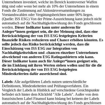
Unternehmen investiert, welche im Bereich kontroverser Waffen
tätig sind oder wenn bei mehr als 10% der Unternehmen in einem
Fonds die Zustimmung auf Aktionärsversammlungen zu
Vorstandswahlen oder Vergütungsberichten unter 90% liegen.
(Quelle: ISS ESG) Von der Prime-Auszeichnung kann jedoch nicht
automatisch auf die Nachhaltigkeitswirkung des Fonds geschlossen
werden.
Dieser Indikator kann unter anderem für
Anleger*innen geeignet sein, die der Meinung sind, dass eine
Berücksichtigung der von ISS ESG festgelegten Kriterien
finanzielle Risiken reduzieren und Chance erhöhen könnten. Es
sollte jedoch das Risiko berücksichtigt werden, dass die
Einschätzung von ISS ESG zur Integration von
Nachhaltigkeitsrisiken und -chancen einzelner Unternehmen
abweichend von anderen ESG Ratinganbietern sein kann.
Dieser Indikator kann auch für Anleger*innen geeignet sein,
die im Einklang mit ihren Werten stehen wollen und für die die
Berücksichtigung der von ISS ESG festgelegten
Mindestkriterien dafür ausreichend sind.
Labels
: Alle aufgeführten Labels nutzen unterschiedliche
Definitionen, Mindestkriterien und Prüfungsverfahren. Ein
Vergleich der Labels in Hinblick auf verschiedene Gesichtspunkte
befindet sich hinter dem Klickfeld "Alle Labels". Außer von dem
französischem Label Finansol kann bislang bei keinem der Labels
automatisch auf die Nachhaltigkeitswirkung des Fonds geschlossen