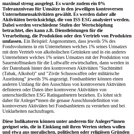
maximal streng ausgelegt. Es wurde zudem ein 0%
Toleranzniveau für Umsätze in den jeweiligen kontroversen
Unternehmensaktivitäten gewählt. Es werden daher alle
Aktivitäten berücksichtigt, die von ISS ESG analysiert werden.
Dabei werden verschiedene Stufen der Wertschöpfung
betrachtet, dies kann z.B. Dienstleistungen für die
Verarbeitung, die Produktion oder den Vertrieb von Produkten
umfassen.
Ein Beispiel: Angenommen, dass jeweils 5% des
Fondsvolumens in ein Unternehmen welches 1% seines Umsatzes
mit dem Vertrieb von alkoholischen Getränken und in ein anderes
Unternehmen welches 1% seines Umsatzes mit der Produktion von
Sauerstoffmasken für die Luftwaffe erwirtschaften, dann werden in
der Datenbank hinter den kontroversen Aktivitäten "Suchtmittel
(Tabak, Alkohol)" und "Zivile Schusswaffen oder militärische
Ausrüstung" jeweils 5% angezeigt. Fondsanbieter können einen
anderen Umfang für den Ausschluss von kontroversen Aktiviäten
definieren oder Daten über kontroverse Aktivitäten von
unterschiedlichen ESG Ratinganbietern beziehen. Es lohnt sich
daher für Anleger*innen die genaue Ausschlussdefinition von
kontroversen Aktiviäten bei Fondsanbietern zu verstehen und bei
Unklarheiten nachzufragen.
Diese Indikatoren können unter anderem für Anleger*innen
geeignet sein, die in Einklang mit ihren Werten stehen wollen
und etwa aus moralischen, politischen oder religiösen Gründen