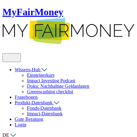
MyFairMoney
Wissens-Hub
Einsteigerkurs
Impact Investing Podcast
Doku: Nachhaltige Geldanlagen
Greenwashing checklist
Fragebogen
Produkt-Datenbank
Fonds-Datenbank
Impact-Datenbank
Gute Beratung
Login
DE