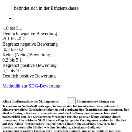
befindet sich in der Effizienzklasse
-10 bis 5,1
Deutlich negative Bewertung
-5,1 bis -0,2
Begrenzt negative Bewertung
-0,2 bis 0,2
Keine (Netto-)Bewertung
0,2 bis 5,1
Begrenzt positive Bewertung
5,1 bis 10
Deutlich positive Bewertung
Methodik zur SDG-Bewertung
Klima-Einflussnahme des Managements
Finanzinstitute können zur
Transition zu Netto-Null beitragen, indem sie sich bei investierten Unternehmen für
klimaverträgliche Geschäftstätigkeiten und glaubwürdige Transitionspläne einsetzen. Der
direkte Dialog mit einem Unternehmen und die Ausübung von Stimmrechten sind
nachweislich eine der wirksamsten Strategien für eine positive Klimawirkung durch
Investoren. Die britische NGO FinanceMap hat große Vermögensverwalter im Hinblick
auf ihre Klima-Einflussnahme (sogenanntes Climate-Stewardship) bewertet. Der
Buchstabe beschreibt ähnlich wie eine Schulnote, wie glaubwürdig ein
Vermögensverwalters Einfluss auf Unternehmen nimmt, um sie in Einklang mit dem