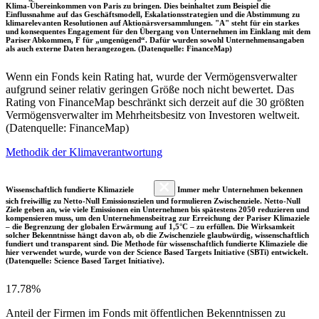
Klima-Übereinkommen von Paris zu bringen. Dies beinhaltet zum Beispiel die
Einflussnahme auf das Geschäftsmodell, Eskalationsstrategien und die Abstimmung zu
klimarelevanten Resolutionen auf Aktionärsversammlungen. "A" steht für ein starkes
und konsequentes Engagement für den Übergang von Unternehmen im Einklang mit dem
Pariser Abkommen, F für „ungenügend“. Dafür wurden sowohl Unternehmensangaben
als auch externe Daten herangezogen. (Datenquelle: FinanceMap)
Wenn ein Fonds kein Rating hat, wurde der Vermögensverwalter
aufgrund seiner relativ geringen Größe noch nicht bewertet. Das
Rating von FinanceMap beschränkt sich derzeit auf die 30 größten
Vermögensverwalter im Mehrheitsbesitz von Investoren weltweit.
(Datenquelle: FinanceMap)
Methodik der Klimaverantwortung
Wissenschaftlich fundierte Klimaziele
Immer mehr Unternehmen bekennen
sich freiwillig zu Netto-Null Emissionszielen und formulieren Zwischenziele. Netto-Null
Ziele geben an, wie viele Emissionen ein Unternehmen bis spätestens 2050 reduzieren und
kompensieren muss, um den Unternehmensbeitrag zur Erreichung der Pariser Klimaziele
– die Begrenzung der globalen Erwärmung auf 1,5°C – zu erfüllen. Die Wirksamkeit
solcher Bekenntnisse hängt davon ab, ob die Zwischenziele glaubwürdig, wissenschaftlich
fundiert und transparent sind. Die Methode für wissenschaftlich fundierte Klimaziele die
hier verwendet wurde, wurde von der Science Based Targets Initiative (SBTi) entwickelt.
(Datenquelle: Science Based Target Initiative).
17.78%
Anteil der Firmen im Fonds mit öffentlichen Bekenntnissen zu