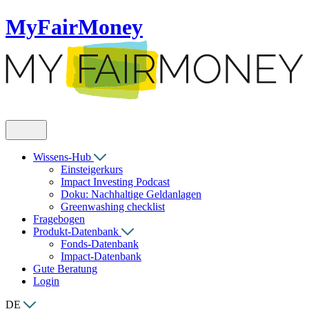
MyFairMoney
Wissens-Hub
Einsteigerkurs
Impact Investing Podcast
Doku: Nachhaltige Geldanlagen
Greenwashing checklist
Fragebogen
Produkt-Datenbank
Fonds-Datenbank
Impact-Datenbank
Gute Beratung
Login
DE