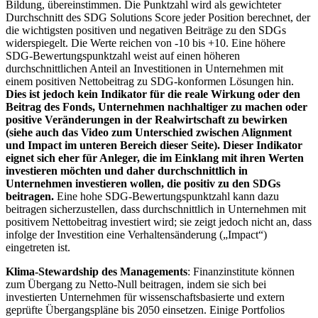
Bildung, übereinstimmen. Die Punktzahl wird als gewichteter
Durchschnitt des SDG Solutions Score jeder Position berechnet, der
die wichtigsten positiven und negativen Beiträge zu den SDGs
widerspiegelt. Die Werte reichen von -10 bis +10. Eine höhere
SDG-Bewertungspunktzahl weist auf einen höheren
durchschnittlichen Anteil an Investitionen in Unternehmen mit
einem positiven Nettobeitrag zu SDG-konformen Lösungen hin.
Dies ist jedoch kein Indikator für die reale Wirkung oder den
Beitrag des Fonds, Unternehmen nachhaltiger zu machen oder
positive Veränderungen in der Realwirtschaft zu bewirken
(siehe auch das Video zum Unterschied zwischen Alignment
und Impact im unteren Bereich dieser Seite). Dieser Indikator
eignet sich eher für Anleger, die im Einklang mit ihren Werten
investieren möchten und daher durchschnittlich in
Unternehmen investieren wollen, die positiv zu den SDGs
beitragen.
Eine hohe SDG-Bewertungspunktzahl kann dazu
beitragen sicherzustellen, dass durchschnittlich in Unternehmen mit
positivem Nettobeitrag investiert wird; sie zeigt jedoch nicht an, dass
infolge der Investition eine Verhaltensänderung („Impact“)
eingetreten ist.
Klima-Stewardship des Managements
: Finanzinstitute können
zum Übergang zu Netto-Null beitragen, indem sie sich bei
investierten Unternehmen für wissenschaftsbasierte und extern
geprüfte Übergangspläne bis 2050 einsetzen. Einige Portfolios