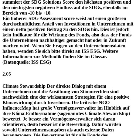
summiert der SDG Solutions Score den höchsten positiven und
den niedrigsten negativen Einfluss auf die SDGs, ebenfalls im
Bereich von -10 bis +10.
Ein höherer SDG Assessment score weist auf einen größeren
durchschnittlichen Anteil von Investitionen in Unternehmen mit
einem netto positiven Beitrag zu den SDGs hin. Dies ist jedoch
kein Indikator für die Wirkung des Fonds, also dass der Fonds
die Unternehmen nachhaltiger gemacht hat oder in Zukunft
machen wird. Wenn Sie Fragen zu den Unternehmensdaten
haben, wenden Sie sich bitte direkt an ISS ESG. Weitere
Informationen zur Methodik finden Sie im Glossar.
(Datenquelle: ISS ESG)
2.05
Climate Stewardship
Der direkte Dialog mit einem
Unternehmen und die Ausübung von Stimmrechten sind
nachweislich eine der wirksamsten Strategien für eine positive
Klimawirkung durch Investoren. Die britische NGO
InfluenceMap hat große Vermögensverwalter im Hinblick auf
ihre Klima-Einflussnahme (sogenanntes Climate-Stewardship)
bewertet. Je besser ein Vermögensverwalter sich daran
orientieren, desto besser ist die Bewertung. Dafür wurden
sowohl Unternehmensangaben als auch externe Daten
herangezogen. Die Bewertung ist für alle Fonds des