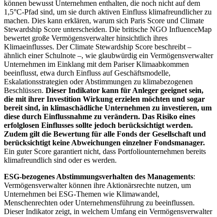
können bewusst Unternehmen enthalten, die noch nicht auf dem
1,5°C-Pfad sind, um sie durch aktiven Einfluss klimafreundlicher zu
machen. Dies kann erklären, warum sich Paris Score und Climate
Stewardship Score unterscheiden. Die britische NGO InfluenceMap
bewertet große Vermögensverwalter hinsichtlich ihres
Klimaeinflusses. Der Climate Stewardship Score beschreibt –
ähnlich einer Schulnote –, wie glaubwürdig ein Vermögensverwalter
Unternehmen im Einklang mit dem Pariser Klimaabkommen
beeinflusst, etwa durch Einfluss auf Geschäftsmodelle,
Eskalationsstrategien oder Abstimmungen zu klimabezogenen
Beschlüssen.
Dieser Indikator kann für Anleger geeignet sein,
die mit ihrer Investition Wirkung erzielen möchten und sogar
bereit sind, in klimaschädliche Unternehmen zu investieren, um
diese durch Einflussnahme zu verändern. Das Risiko eines
erfolglosen Einflusses sollte jedoch berücksichtigt werden.
Zudem gilt die Bewertung für alle Fonds der Gesellschaft und
berücksichtigt keine Abweichungen einzelner Fondsmanager.
Ein guter Score garantiert nicht, dass Portfoliounternehmen bereits
klimafreundlich sind oder es werden.
ESG-bezogenes Abstimmungsverhalten des Managements
:
Vermögensverwalter können ihre Aktionärsrechte nutzen, um
Unternehmen bei ESG-Themen wie Klimawandel,
Menschenrechten oder Unternehmensführung zu beeinflussen.
Dieser Indikator zeigt, in welchem Umfang ein Vermögensverwalter