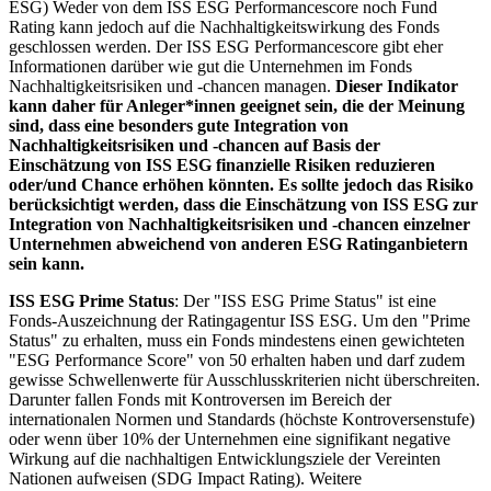
ESG) Weder von dem ISS ESG Performancescore noch Fund
Rating kann jedoch auf die Nachhaltigkeitswirkung des Fonds
geschlossen werden. Der ISS ESG Performancescore gibt eher
Informationen darüber wie gut die Unternehmen im Fonds
Nachhaltigkeitsrisiken und -chancen managen.
Dieser Indikator
kann daher für Anleger*innen geeignet sein, die der Meinung
sind, dass eine besonders gute Integration von
Nachhaltigkeitsrisiken und -chancen auf Basis der
Einschätzung von ISS ESG finanzielle Risiken reduzieren
oder/und Chance erhöhen könnten. Es sollte jedoch das Risiko
berücksichtigt werden, dass die Einschätzung von ISS ESG zur
Integration von Nachhaltigkeitsrisiken und -chancen einzelner
Unternehmen abweichend von anderen ESG Ratinganbietern
sein kann.
ISS ESG Prime Status
: Der "ISS ESG Prime Status" ist eine
Fonds-Auszeichnung der Ratingagentur ISS ESG. Um den "Prime
Status" zu erhalten, muss ein Fonds mindestens einen gewichteten
"ESG Performance Score" von 50 erhalten haben und darf zudem
gewisse Schwellenwerte für Ausschlusskriterien nicht überschreiten.
Darunter fallen Fonds mit Kontroversen im Bereich der
internationalen Normen und Standards (höchste Kontroversenstufe)
oder wenn über 10% der Unternehmen eine signifikant negative
Wirkung auf die nachhaltigen Entwicklungsziele der Vereinten
Nationen aufweisen (SDG Impact Rating). Weitere