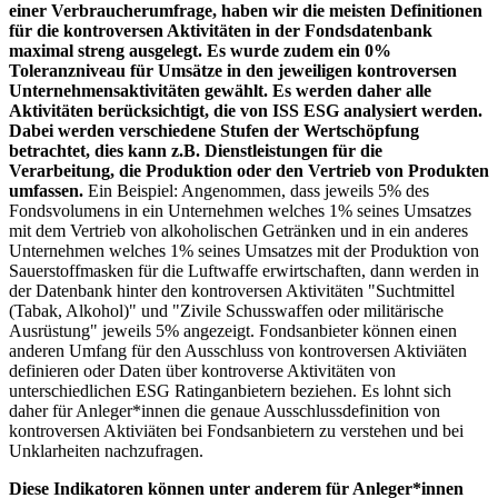
einer Verbraucherumfrage, haben wir die meisten Definitionen
für die kontroversen Aktivitäten in der Fondsdatenbank
maximal streng ausgelegt. Es wurde zudem ein 0%
Toleranzniveau für Umsätze in den jeweiligen kontroversen
Unternehmensaktivitäten gewählt. Es werden daher alle
Aktivitäten berücksichtigt, die von ISS ESG analysiert werden.
Dabei werden verschiedene Stufen der Wertschöpfung
betrachtet, dies kann z.B. Dienstleistungen für die
Verarbeitung, die Produktion oder den Vertrieb von Produkten
umfassen.
Ein Beispiel: Angenommen, dass jeweils 5% des
Fondsvolumens in ein Unternehmen welches 1% seines Umsatzes
mit dem Vertrieb von alkoholischen Getränken und in ein anderes
Unternehmen welches 1% seines Umsatzes mit der Produktion von
Sauerstoffmasken für die Luftwaffe erwirtschaften, dann werden in
der Datenbank hinter den kontroversen Aktivitäten "Suchtmittel
(Tabak, Alkohol)" und "Zivile Schusswaffen oder militärische
Ausrüstung" jeweils 5% angezeigt. Fondsanbieter können einen
anderen Umfang für den Ausschluss von kontroversen Aktiviäten
definieren oder Daten über kontroverse Aktivitäten von
unterschiedlichen ESG Ratinganbietern beziehen. Es lohnt sich
daher für Anleger*innen die genaue Ausschlussdefinition von
kontroversen Aktiviäten bei Fondsanbietern zu verstehen und bei
Unklarheiten nachzufragen.
Diese Indikatoren können unter anderem für Anleger*innen