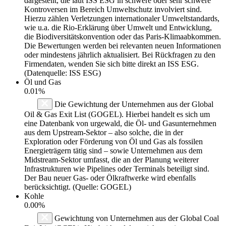
dargestellt, die laut ISS ESG in schwere oder sehr schwere
Kontroversen im Bereich Umweltschutz involviert sind.
Hierzu zählen Verletzungen internationaler Umweltstandards,
wie u.a. die Rio-Erklärung über Umwelt und Entwicklung,
die Biodiversitätskonvention oder das Paris-Klimaabkommen.
Die Bewertungen werden bei relevanten neuen Informationen
oder mindestens jährlich aktualisiert. Bei Rückfragen zu den
Firmendaten, wenden Sie sich bitte direkt an ISS ESG.
(Datenquelle: ISS ESG)
Öl und Gas
0.01%
Die Gewichtung der Unternehmen aus der Global
Oil & Gas Exit List (GOGEL). Hierbei handelt es sich um
eine Datenbank von urgewald, die Öl- und Gasunternehmen
aus dem Upstream-Sektor – also solche, die in der
Exploration oder Förderung von Öl und Gas als fossilen
Energieträgern tätig sind – sowie Unternehmen aus dem
Midstream-Sektor umfasst, die an der Planung weiterer
Infrastrukturen wie Pipelines oder Terminals beteiligt sind.
Der Bau neuer Gas- oder Ölkraftwerke wird ebenfalls
berücksichtigt. (Quelle: GOGEL)
Kohle
0.00%
Gewichtung von Unternehmen aus der Global Coal