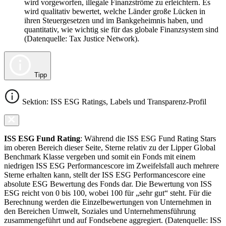
wird vorgeworfen, illegale Finanzströme zu erleichtern. Es
wird qualitativ bewertet, welche Länder große Lücken in
ihren Steuergesetzen und im Bankgeheimnis haben, und
quantitativ, wie wichtig sie für das globale Finanzsystem sind
(Datenquelle: Tax Justice Network).
Tipp
Sektion: ISS ESG Ratings, Labels und Transparenz-Profil
ISS ESG Fund Rating
: Während die ISS ESG Fund Rating Stars
im oberen Bereich dieser Seite, Sterne relativ zu der Lipper Global
Benchmark Klasse vergeben und somit ein Fonds mit einem
niedrigen ISS ESG Performancescore im Zweifelsfall auch mehrere
Sterne erhalten kann, stellt der ISS ESG Performancescore eine
absolute ESG Bewertung des Fonds dar. Die Bewertung von ISS
ESG reicht von 0 bis 100, wobei 100 für „sehr gut“ steht. Für die
Berechnung werden die Einzelbewertungen von Unternehmen in
den Bereichen Umwelt, Soziales und Unternehmensführung
zusammengeführt und auf Fondsebene aggregiert. (Datenquelle: ISS