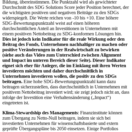
Bildung, übereinstimmen. Die Punktzahl wird als gewichteter
Durchschnitt des SDG Solutions Score jeder Position berechnet, der
die wichtigsten positiven und negativen Beiträge zu den SDGs
widerspiegelt. Die Werte reichen von -10 bis +10. Eine höhere
SDG-Bewertungspunktzahl weist auf einen höheren
durchschnittlichen Anteil an Investitionen in Unternehmen mit
einem positiven Nettobeitrag zu SDG-konformen Lösungen hin.
Dies ist jedoch kein Indikator für die reale Wirkung oder den
Beitrag des Fonds, Unternehmen nachhaltiger zu machen oder
positive Veränderungen in der Realwirtschaft zu bewirken
(siehe auch das Video zum Unterschied zwischen Alignment
und Impact im unteren Bereich dieser Seite). Dieser Indikator
eignet sich eher für Anleger, die im Einklang mit ihren Werten
investieren möchten und daher durchschnittlich in
Unternehmen investieren wollen, die positiv zu den SDGs
beitragen.
Eine hohe SDG-Bewertungspunktzahl kann dazu
beitragen sicherzustellen, dass durchschnittlich in Unternehmen mit
positivem Nettobeitrag investiert wird; sie zeigt jedoch nicht an, dass
infolge der Investition eine Verhaltensänderung („Impact“)
eingetreten ist.
Klima-Stewardship des Managements
: Finanzinstitute können
zum Übergang zu Netto-Null beitragen, indem sie sich bei
investierten Unternehmen für wissenschaftsbasierte und extern
geprüfte Übergangspläne bis 2050 einsetzen. Einige Portfolios