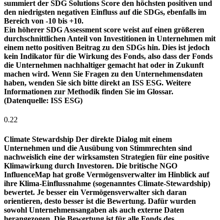
summiert der SDG Solutions Score den höchsten positiven und
den niedrigsten negativen Einfluss auf die SDGs, ebenfalls im
Bereich von -10 bis +10.
Ein höherer SDG Assessment score weist auf einen größeren
durchschnittlichen Anteil von Investitionen in Unternehmen mit
einem netto positiven Beitrag zu den SDGs hin. Dies ist jedoch
kein Indikator für die Wirkung des Fonds, also dass der Fonds
die Unternehmen nachhaltiger gemacht hat oder in Zukunft
machen wird. Wenn Sie Fragen zu den Unternehmensdaten
haben, wenden Sie sich bitte direkt an ISS ESG. Weitere
Informationen zur Methodik finden Sie im Glossar.
(Datenquelle: ISS ESG)
0.22
Climate Stewardship
Der direkte Dialog mit einem
Unternehmen und die Ausübung von Stimmrechten sind
nachweislich eine der wirksamsten Strategien für eine positive
Klimawirkung durch Investoren. Die britische NGO
InfluenceMap hat große Vermögensverwalter im Hinblick auf
ihre Klima-Einflussnahme (sogenanntes Climate-Stewardship)
bewertet. Je besser ein Vermögensverwalter sich daran
orientieren, desto besser ist die Bewertung. Dafür wurden
sowohl Unternehmensangaben als auch externe Daten
herangezogen. Die Bewertung ist für alle Fonds des