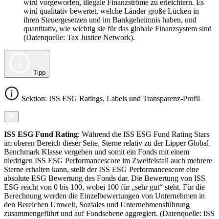
wird vorgeworfen, illegale Finanzströme zu erleichtern. Es
wird qualitativ bewertet, welche Länder große Lücken in
ihren Steuergesetzen und im Bankgeheimnis haben, und
quantitativ, wie wichtig sie für das globale Finanzsystem sind
(Datenquelle: Tax Justice Network).
Tipp
Sektion: ISS ESG Ratings, Labels und Transparenz-Profil
ISS ESG Fund Rating
: Während die ISS ESG Fund Rating Stars
im oberen Bereich dieser Seite, Sterne relativ zu der Lipper Global
Benchmark Klasse vergeben und somit ein Fonds mit einem
niedrigen ISS ESG Performancescore im Zweifelsfall auch mehrere
Sterne erhalten kann, stellt der ISS ESG Performancescore eine
absolute ESG Bewertung des Fonds dar. Die Bewertung von ISS
ESG reicht von 0 bis 100, wobei 100 für „sehr gut“ steht. Für die
Berechnung werden die Einzelbewertungen von Unternehmen in
den Bereichen Umwelt, Soziales und Unternehmensführung
zusammengeführt und auf Fondsebene aggregiert. (Datenquelle: ISS