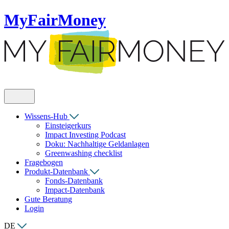
MyFairMoney
Wissens-Hub
Einsteigerkurs
Impact Investing Podcast
Doku: Nachhaltige Geldanlagen
Greenwashing checklist
Fragebogen
Produkt-Datenbank
Fonds-Datenbank
Impact-Datenbank
Gute Beratung
Login
DE