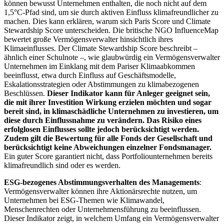
können bewusst Unternehmen enthalten, die noch nicht auf dem
1,5°C-Pfad sind, um sie durch aktiven Einfluss klimafreundlicher zu
machen. Dies kann erklären, warum sich Paris Score und Climate
Stewardship Score unterscheiden. Die britische NGO InfluenceMap
bewertet große Vermögensverwalter hinsichtlich ihres
Klimaeinflusses. Der Climate Stewardship Score beschreibt –
ähnlich einer Schulnote –, wie glaubwürdig ein Vermögensverwalter
Unternehmen im Einklang mit dem Pariser Klimaabkommen
beeinflusst, etwa durch Einfluss auf Geschäftsmodelle,
Eskalationsstrategien oder Abstimmungen zu klimabezogenen
Beschlüssen.
Dieser Indikator kann für Anleger geeignet sein,
die mit ihrer Investition Wirkung erzielen möchten und sogar
bereit sind, in klimaschädliche Unternehmen zu investieren, um
diese durch Einflussnahme zu verändern. Das Risiko eines
erfolglosen Einflusses sollte jedoch berücksichtigt werden.
Zudem gilt die Bewertung für alle Fonds der Gesellschaft und
berücksichtigt keine Abweichungen einzelner Fondsmanager.
Ein guter Score garantiert nicht, dass Portfoliounternehmen bereits
klimafreundlich sind oder es werden.
ESG-bezogenes Abstimmungsverhalten des Managements
:
Vermögensverwalter können ihre Aktionärsrechte nutzen, um
Unternehmen bei ESG-Themen wie Klimawandel,
Menschenrechten oder Unternehmensführung zu beeinflussen.
Dieser Indikator zeigt, in welchem Umfang ein Vermögensverwalter