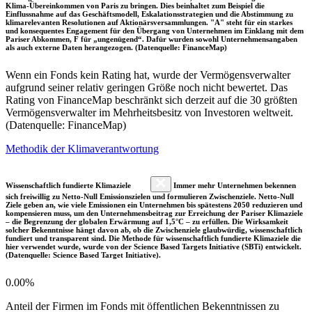
Klima-Übereinkommen von Paris zu bringen. Dies beinhaltet zum Beispiel die
Einflussnahme auf das Geschäftsmodell, Eskalationsstrategien und die Abstimmung zu
klimarelevanten Resolutionen auf Aktionärsversammlungen. "A" steht für ein starkes
und konsequentes Engagement für den Übergang von Unternehmen im Einklang mit dem
Pariser Abkommen, F für „ungenügend“. Dafür wurden sowohl Unternehmensangaben
als auch externe Daten herangezogen. (Datenquelle: FinanceMap)
Wenn ein Fonds kein Rating hat, wurde der Vermögensverwalter
aufgrund seiner relativ geringen Größe noch nicht bewertet. Das
Rating von FinanceMap beschränkt sich derzeit auf die 30 größten
Vermögensverwalter im Mehrheitsbesitz von Investoren weltweit.
(Datenquelle: FinanceMap)
Methodik der Klimaverantwortung
Wissenschaftlich fundierte Klimaziele
Immer mehr Unternehmen bekennen
sich freiwillig zu Netto-Null Emissionszielen und formulieren Zwischenziele. Netto-Null
Ziele geben an, wie viele Emissionen ein Unternehmen bis spätestens 2050 reduzieren und
kompensieren muss, um den Unternehmensbeitrag zur Erreichung der Pariser Klimaziele
– die Begrenzung der globalen Erwärmung auf 1,5°C – zu erfüllen. Die Wirksamkeit
solcher Bekenntnisse hängt davon ab, ob die Zwischenziele glaubwürdig, wissenschaftlich
fundiert und transparent sind. Die Methode für wissenschaftlich fundierte Klimaziele die
hier verwendet wurde, wurde von der Science Based Targets Initiative (SBTi) entwickelt.
(Datenquelle: Science Based Target Initiative).
0.00%
Anteil der Firmen im Fonds mit öffentlichen Bekenntnissen zu