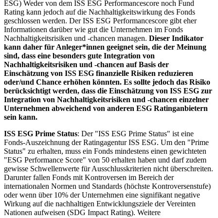
ESG) Weder von dem ISS ESG Performancescore noch Fund
Rating kann jedoch auf die Nachhaltigkeitswirkung des Fonds
geschlossen werden. Der ISS ESG Performancescore gibt eher
Informationen darüber wie gut die Unternehmen im Fonds
Nachhaltigkeitsrisiken und -chancen managen.
Dieser Indikator
kann daher für Anleger*innen geeignet sein, die der Meinung
sind, dass eine besonders gute Integration von
Nachhaltigkeitsrisiken und -chancen auf Basis der
Einschätzung von ISS ESG finanzielle Risiken reduzieren
oder/und Chance erhöhen könnten. Es sollte jedoch das Risiko
berücksichtigt werden, dass die Einschätzung von ISS ESG zur
Integration von Nachhaltigkeitsrisiken und -chancen einzelner
Unternehmen abweichend von anderen ESG Ratinganbietern
sein kann.
ISS ESG Prime Status
: Der "ISS ESG Prime Status" ist eine
Fonds-Auszeichnung der Ratingagentur ISS ESG. Um den "Prime
Status" zu erhalten, muss ein Fonds mindestens einen gewichteten
"ESG Performance Score" von 50 erhalten haben und darf zudem
gewisse Schwellenwerte für Ausschlusskriterien nicht überschreiten.
Darunter fallen Fonds mit Kontroversen im Bereich der
internationalen Normen und Standards (höchste Kontroversenstufe)
oder wenn über 10% der Unternehmen eine signifikant negative
Wirkung auf die nachhaltigen Entwicklungsziele der Vereinten
Nationen aufweisen (SDG Impact Rating). Weitere