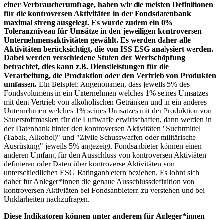
einer Verbraucherumfrage, haben wir die meisten Definitionen
für die kontroversen Aktivitäten in der Fondsdatenbank
maximal streng ausgelegt. Es wurde zudem ein 0%
Toleranzniveau für Umsätze in den jeweiligen kontroversen
Unternehmensaktivitäten gewählt. Es werden daher alle
Aktivitäten berücksichtigt, die von ISS ESG analysiert werden.
Dabei werden verschiedene Stufen der Wertschöpfung
betrachtet, dies kann z.B. Dienstleistungen für die
Verarbeitung, die Produktion oder den Vertrieb von Produkten
umfassen.
Ein Beispiel: Angenommen, dass jeweils 5% des
Fondsvolumens in ein Unternehmen welches 1% seines Umsatzes
mit dem Vertrieb von alkoholischen Getränken und in ein anderes
Unternehmen welches 1% seines Umsatzes mit der Produktion von
Sauerstoffmasken für die Luftwaffe erwirtschaften, dann werden in
der Datenbank hinter den kontroversen Aktivitäten "Suchtmittel
(Tabak, Alkohol)" und "Zivile Schusswaffen oder militärische
Ausrüstung" jeweils 5% angezeigt. Fondsanbieter können einen
anderen Umfang für den Ausschluss von kontroversen Aktiviäten
definieren oder Daten über kontroverse Aktivitäten von
unterschiedlichen ESG Ratinganbietern beziehen. Es lohnt sich
daher für Anleger*innen die genaue Ausschlussdefinition von
kontroversen Aktiviäten bei Fondsanbietern zu verstehen und bei
Unklarheiten nachzufragen.
Diese Indikatoren können unter anderem für Anleger*innen