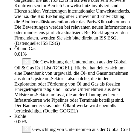
dargestellt, die laut ISS ESG in schwere oder sehr schwere
Kontroversen im Bereich Umweltschutz involviert sind.
Hierzu zählen Verletzungen internationaler Umweltstandards,
wie u.a. die Rio-Erklärung über Umwelt und Entwicklung,
die Biodiversitätskonvention oder das Paris-Klimaabkommen.
Die Bewertungen werden bei relevanten neuen Informationen
oder mindestens jährlich aktualisiert. Bei Rückfragen zu den
Firmendaten, wenden Sie sich bitte direkt an ISS ESG.
(Datenquelle: ISS ESG)
Öl und Gas
0.01%
Die Gewichtung der Unternehmen aus der Global
Oil & Gas Exit List (GOGEL). Hierbei handelt es sich um
eine Datenbank von urgewald, die Öl- und Gasunternehmen
aus dem Upstream-Sektor – also solche, die in der
Exploration oder Förderung von Öl und Gas als fossilen
Energieträgern tätig sind – sowie Unternehmen aus dem
Midstream-Sektor umfasst, die an der Planung weiterer
Infrastrukturen wie Pipelines oder Terminals beteiligt sind.
Der Bau neuer Gas- oder Ölkraftwerke wird ebenfalls
berücksichtigt. (Quelle: GOGEL)
Kohle
0.00%
Gewichtung von Unternehmen aus der Global Coal