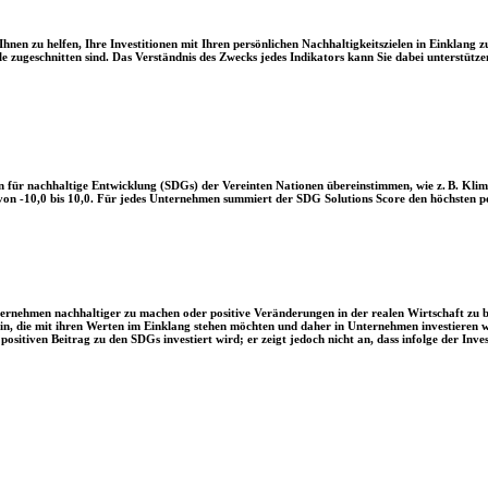
en zu helfen, Ihre Investitionen mit Ihren persönlichen Nachhaltigkeitszielen in Einklang zu
le zugeschnitten sind. Das Verständnis des Zwecks jedes Indikators kann Sie dabei unterstützen
 für nachhaltige Entwicklung (SDGs) der Vereinten Nationen übereinstimmen, wie z. B. Klim
n -10,0 bis 10,0. Für jedes Unternehmen summiert der SDG Solutions Score den höchsten posi
Unternehmen nachhaltiger zu machen oder positive Veränderungen in der realen Wirtschaft zu
 sein, die mit ihren Werten im Einklang stehen möchten und daher in Unternehmen investieren
positiven Beitrag zu den SDGs investiert wird; er zeigt jedoch nicht an, dass infolge der In