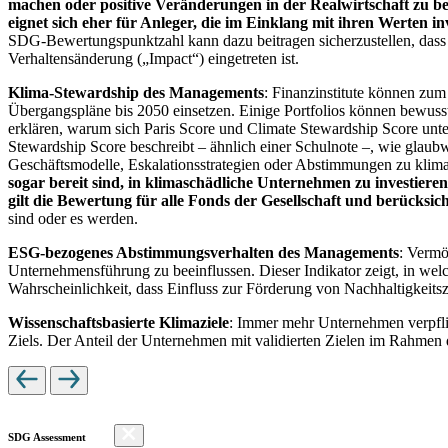
machen oder positive Veränderungen in der Realwirtschaft zu be
eignet sich eher für Anleger, die im Einklang mit ihren Werten i
SDG-Bewertungspunktzahl kann dazu beitragen sicherzustellen, dass dur
Verhaltensänderung („Impact“) eingetreten ist.
Klima-Stewardship des Managements
: Finanzinstitute können zum
Übergangspläne bis 2050 einsetzen. Einige Portfolios können bewusst
erklären, warum sich Paris Score und Climate Stewardship Score unt
Stewardship Score beschreibt – ähnlich einer Schulnote –, wie gla
Geschäftsmodelle, Eskalationsstrategien oder Abstimmungen zu kli
sogar bereit sind, in klimaschädliche Unternehmen zu investiere
gilt die Bewertung für alle Fonds der Gesellschaft und berücks
sind oder es werden.
ESG-bezogenes Abstimmungsverhalten des Managements
: Vermö
Unternehmensführung zu beeinflussen. Dieser Indikator zeigt, in we
Wahrscheinlichkeit, dass Einfluss zur Förderung von Nachhaltigkeitszi
Wissenschaftsbasierte Klimaziele
: Immer mehr Unternehmen verpfli
Ziels. Der Anteil der Unternehmen mit validierten Zielen im Rahmen 
SDG Assessment