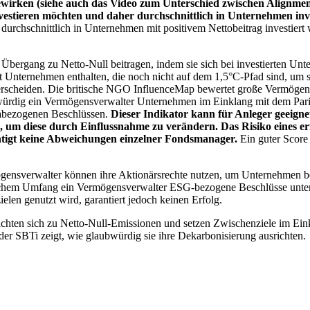
wirken (siehe auch das Video zum Unterschied zwischen Alignment
nvestieren möchten und daher durchschnittlich in Unternehmen inve
chschnittlich in Unternehmen mit positivem Nettobeitrag investiert wird
 Übergang zu Netto-Null beitragen, indem sie sich bei investierten Unt
 Unternehmen enthalten, die noch nicht auf dem 1,5°C-Pfad sind, um s
erscheiden. Die britische NGO InfluenceMap bewertet große Vermögensv
ubwürdig ein Vermögensverwalter Unternehmen im Einklang mit dem Pari
mabezogenen Beschlüssen.
Dieser Indikator kann für Anleger geeignet
n, um diese durch Einflussnahme zu verändern. Das Risiko eines er
ichtigt keine Abweichungen einzelner Fondsmanager.
Ein guter Score 
gensverwalter können ihre Aktionärsrechte nutzen, um Unternehmen
lchem Umfang ein Vermögensverwalter ESG-bezogene Beschlüsse unterstü
elen genutzt wird, garantiert jedoch keinen Erfolg.
chten sich zu Netto-Null-Emissionen und setzen Zwischenziele im Eink
der SBTi zeigt, wie glaubwürdig sie ihre Dekarbonisierung ausrichten.