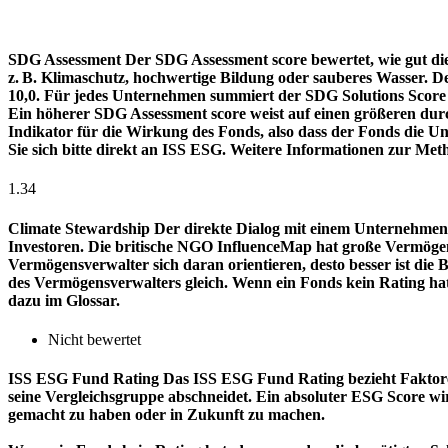
SDG Assessment
Der SDG Assessment score bewertet, wie gut di
z. B. Klimaschutz, hochwertige Bildung oder sauberes Wasser. D
10,0. Für jedes Unternehmen summiert der SDG Solutions Score de
Ein höherer SDG Assessment score weist auf einen größeren durch
Indikator für die Wirkung des Fonds, also dass der Fonds die
Sie sich bitte direkt an ISS ESG. Weitere Informationen zur Met
1.34
Climate Stewardship
Der direkte Dialog mit einem Unternehmen 
Investoren. Die britische NGO InfluenceMap hat große Vermögen
Vermögensverwalter sich daran orientieren, desto besser ist d
des Vermögensverwalters gleich. Wenn ein Fonds kein Rating ha
dazu im Glossar.
Nicht bewertet
ISS ESG Fund Rating
Das ISS ESG Fund Rating bezieht Faktore
seine Vergleichsgruppe abschneidet. Ein absoluter ESG Score wir
gemacht zu haben oder in Zukunft zu machen.