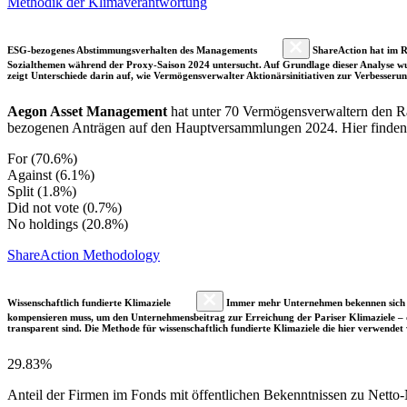
Methodik der Klimaverantwortung
ESG-bezogenes Abstimmungsverhalten des Managements
ShareAction hat im R
Sozialthemen während der Proxy-Saison 2024 untersucht. Auf Grundlage dieser Analyse wu
zeigt Unterschiede darin auf, wie Vermögensverwalter Aktionärsinitiativen zur Verbesser
Aegon Asset Management
hat unter 70 Vermögensverwaltern den R
bezogenen Anträgen auf den Hauptversammlungen 2024. Hier finden Si
For (70.6%)
Against (6.1%)
Split (1.8%)
Did not vote (0.7%)
No holdings (20.8%)
ShareAction Methodology
Wissenschaftlich fundierte Klimaziele
Immer mehr Unternehmen bekennen sich fre
kompensieren muss, um den Unternehmensbeitrag zur Erreichung der Pariser Klimaziele – d
transparent sind. Die Methode für wissenschaftlich fundierte Klimaziele die hier verwendet 
29.83%
Anteil der Firmen im Fonds mit öffentlichen Bekenntnissen zu Netto-N