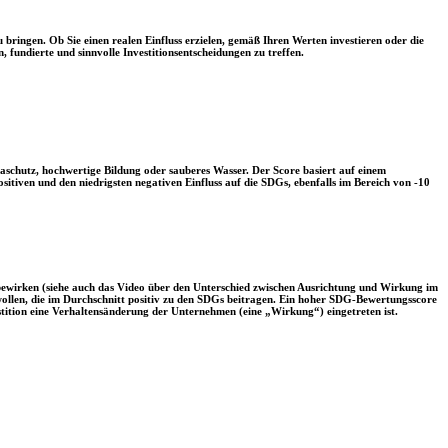
 bringen. Ob Sie einen realen Einfluss erzielen, gemäß Ihren Werten investieren oder die
, fundierte und sinnvolle Investitionsentscheidungen zu treffen.
aschutz, hochwertige Bildung oder sauberes Wasser. Der Score basiert auf einem
tiven und den niedrigsten negativen Einfluss auf die SDGs, ebenfalls im Bereich von -10
 bewirken (siehe auch das Video über den Unterschied zwischen Ausrichtung und Wirkung im
 wollen, die im Durchschnitt positiv zu den SDGs beitragen. Ein hoher SDG-Bewertungsscore
vestition eine Verhaltensänderung der Unternehmen (eine „Wirkung“) eingetreten ist.