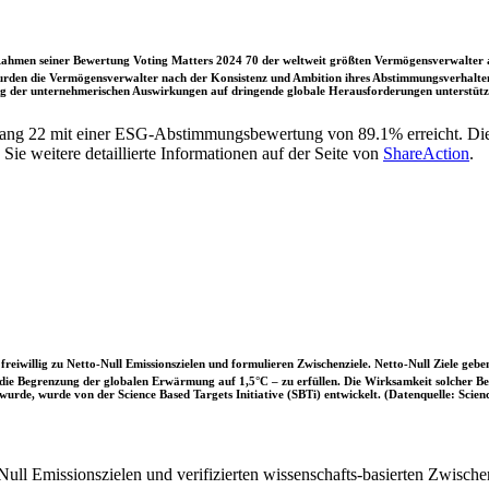
ahmen seiner Bewertung Voting Matters 2024 70 der weltweit größten Vermögensverwalter a
rden die Vermögensverwalter nach der Konsistenz und Ambition ihres Abstimmungsverhaltens
ung der unternehmerischen Auswirkungen auf dringende globale Herausforderungen unterstütze
ang 22 mit einer ESG-Abstimmungsbewertung von 89.1% erreicht. Di
e weitere detaillierte Informationen auf der Seite von
ShareAction
.
iwillig zu Netto-Null Emissionszielen und formulieren Zwischenziele. Netto-Null Ziele geben
ie Begrenzung der globalen Erwärmung auf 1,5°C – zu erfüllen. Die Wirksamkeit solcher Beke
wurde, wurde von der Science Based Targets Initiative (SBTi) entwickelt. (Datenquelle: Scienc
ull Emissionszielen und verifizierten wissenschafts-basierten Zwische