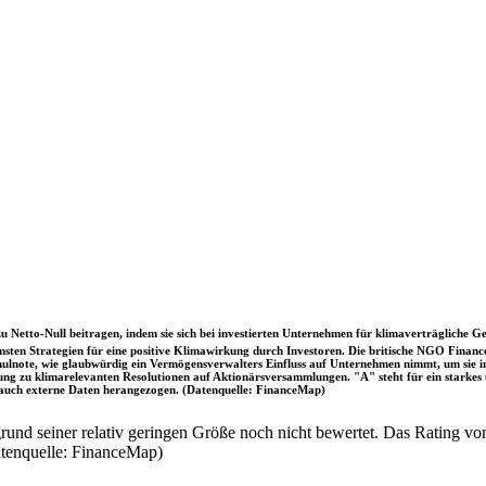
u Netto-Null beitragen, indem sie sich bei investierten Unternehmen für klimaverträgliche Ge
sten Strategien für eine positive Klimawirkung durch Investoren. Die britische NGO Fina
chulnote, wie glaubwürdig ein Vermögensverwalters Einfluss auf Unternehmen nimmt, um sie
immung zu klimarelevanten Resolutionen auf Aktionärsversammlungen. "A" steht für ein sta
uch externe Daten herangezogen. (Datenquelle: FinanceMap)
nd seiner relativ geringen Größe noch nicht bewertet. Das Rating von
atenquelle: FinanceMap)