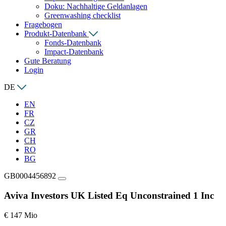
Doku: Nachhaltige Geldanlagen
Greenwashing checklist
Fragebogen
Produkt-Datenbank
Fonds-Datenbank
Impact-Datenbank
Gute Beratung
Login
DE
EN
FR
CZ
GR
CH
RO
BG
GB0004456892
Aviva Investors UK Listed Eq Unconstrained 1 Inc
€ 147 Mio