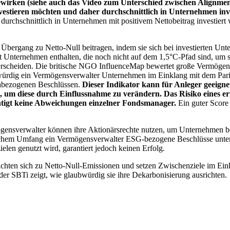
wirken (siehe auch das Video zum Unterschied zwischen Alignment
nvestieren möchten und daher durchschnittlich in Unternehmen inve
chschnittlich in Unternehmen mit positivem Nettobeitrag investiert wird
 Übergang zu Netto-Null beitragen, indem sie sich bei investierten Unt
 Unternehmen enthalten, die noch nicht auf dem 1,5°C-Pfad sind, um s
erscheiden. Die britische NGO InfluenceMap bewertet große Vermögensv
ubwürdig ein Vermögensverwalter Unternehmen im Einklang mit dem Pari
mabezogenen Beschlüssen.
Dieser Indikator kann für Anleger geeignet
n, um diese durch Einflussnahme zu verändern. Das Risiko eines er
ichtigt keine Abweichungen einzelner Fondsmanager.
Ein guter Score 
gensverwalter können ihre Aktionärsrechte nutzen, um Unternehmen
lchem Umfang ein Vermögensverwalter ESG-bezogene Beschlüsse unterstü
elen genutzt wird, garantiert jedoch keinen Erfolg.
chten sich zu Netto-Null-Emissionen und setzen Zwischenziele im Eink
der SBTi zeigt, wie glaubwürdig sie ihre Dekarbonisierung ausrichten.