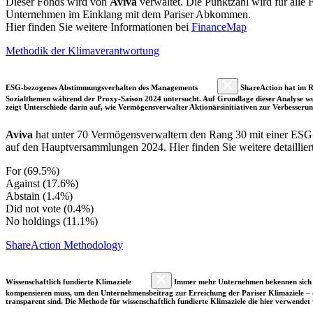
Dieser Fonds wird von
Aviva
verwaltet. Die Punktzahl wird für alle
Unternehmen im Einklang mit dem Pariser Abkommen.
Hier finden Sie weitere Informationen bei
FinanceMap
Methodik der Klimaverantwortung
ESG-bezogenes Abstimmungsverhalten des Managements
ShareAction hat im R
Sozialthemen während der Proxy-Saison 2024 untersucht. Auf Grundlage dieser Analyse wu
zeigt Unterschiede darin auf, wie Vermögensverwalter Aktionärsinitiativen zur Verbesser
Aviva
hat unter 70 Vermögensverwaltern den Rang 30 mit einer ES
auf den Hauptversammlungen 2024. Hier finden Sie weitere detaillier
For (69.5%)
Against (17.6%)
Abstain (1.4%)
Did not vote (0.4%)
No holdings (11.1%)
ShareAction Methodology
Wissenschaftlich fundierte Klimaziele
Immer mehr Unternehmen bekennen sich fre
kompensieren muss, um den Unternehmensbeitrag zur Erreichung der Pariser Klimaziele – d
transparent sind. Die Methode für wissenschaftlich fundierte Klimaziele die hier verwendet 