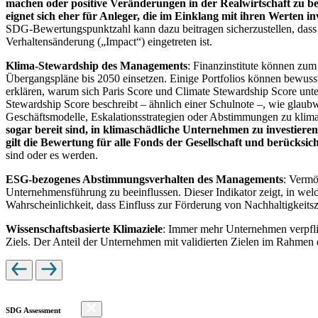
machen oder positive Veränderungen in der Realwirtschaft zu be
eignet sich eher für Anleger, die im Einklang mit ihren Werten i
SDG-Bewertungspunktzahl kann dazu beitragen sicherzustellen, dass dur
Verhaltensänderung („Impact“) eingetreten ist.
Klima-Stewardship des Managements
: Finanzinstitute können zum
Übergangspläne bis 2050 einsetzen. Einige Portfolios können bewusst
erklären, warum sich Paris Score und Climate Stewardship Score unt
Stewardship Score beschreibt – ähnlich einer Schulnote –, wie gla
Geschäftsmodelle, Eskalationsstrategien oder Abstimmungen zu kli
sogar bereit sind, in klimaschädliche Unternehmen zu investiere
gilt die Bewertung für alle Fonds der Gesellschaft und berücks
sind oder es werden.
ESG-bezogenes Abstimmungsverhalten des Managements
: Vermö
Unternehmensführung zu beeinflussen. Dieser Indikator zeigt, in we
Wahrscheinlichkeit, dass Einfluss zur Förderung von Nachhaltigkeitszi
Wissenschaftsbasierte Klimaziele
: Immer mehr Unternehmen verpfli
Ziels. Der Anteil der Unternehmen mit validierten Zielen im Rahmen 
SDG Assessment