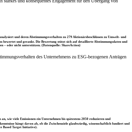
r ein starkes und konsequentes Engagement für den Übergang von
nalysiert und deren Abstimmungsverhalten zu 279 Aktionärsbeschlüssen zu Umwelt- und
 bewertet und gerankt. Die Bewertung stützt sich auf detaillierte Abstimmungsdaten und
n – oder nicht unterstützen. (Datenquelle: ShareAction)
bstimmungsverhalten des Unternehmens zu ESG-bezogenen Anträgen
 an, wie viele Emissionen ein Unternehmen bis spätestens 2050 reduzieren und
nntnisse hängt davon ab, ob die Zwischenziele glaubwürdig, wissenschaftlich fundiert und
e Based Target Initiative).