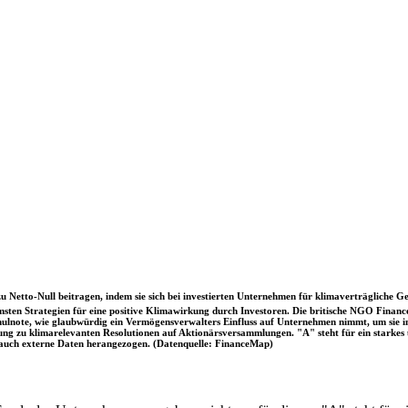
u Netto-Null beitragen, indem sie sich bei investierten Unternehmen für klimaverträgliche Ge
sten Strategien für eine positive Klimawirkung durch Investoren. Die britische NGO Fina
chulnote, wie glaubwürdig ein Vermögensverwalters Einfluss auf Unternehmen nimmt, um sie
immung zu klimarelevanten Resolutionen auf Aktionärsversammlungen. "A" steht für ein sta
uch externe Daten herangezogen. (Datenquelle: FinanceMap)