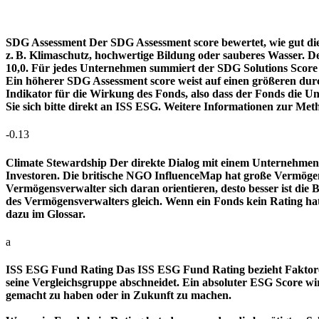
SDG Assessment
Der SDG Assessment score bewertet, wie gut di
z. B. Klimaschutz, hochwertige Bildung oder sauberes Wasser. D
10,0. Für jedes Unternehmen summiert der SDG Solutions Score de
Ein höherer SDG Assessment score weist auf einen größeren durch
Indikator für die Wirkung des Fonds, also dass der Fonds die
Sie sich bitte direkt an ISS ESG. Weitere Informationen zur Met
-0.13
Climate Stewardship
Der direkte Dialog mit einem Unternehmen 
Investoren. Die britische NGO InfluenceMap hat große Vermögen
Vermögensverwalter sich daran orientieren, desto besser ist d
des Vermögensverwalters gleich. Wenn ein Fonds kein Rating ha
dazu im Glossar.
a
ISS ESG Fund Rating
Das ISS ESG Fund Rating bezieht Faktore
seine Vergleichsgruppe abschneidet. Ein absoluter ESG Score wir
gemacht zu haben oder in Zukunft zu machen.