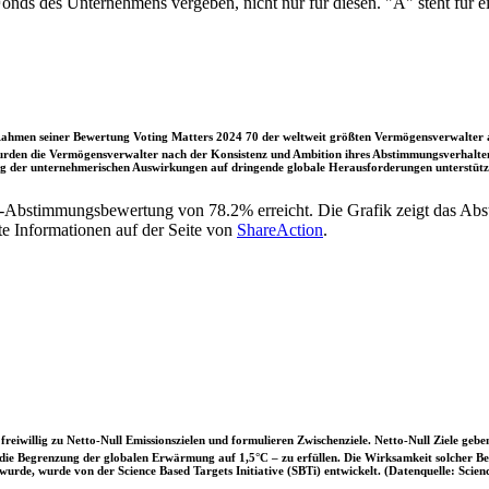
 Fonds des Unternehmens vergeben, nicht nur für diesen. "A" steht fü
ahmen seiner Bewertung Voting Matters 2024 70 der weltweit größten Vermögensverwalter a
rden die Vermögensverwalter nach der Konsistenz und Ambition ihres Abstimmungsverhaltens
ung der unternehmerischen Auswirkungen auf dringende globale Herausforderungen unterstütze
G-Abstimmungsbewertung von 78.2% erreicht. Die Grafik zeigt das A
te Informationen auf der Seite von
ShareAction
.
iwillig zu Netto-Null Emissionszielen und formulieren Zwischenziele. Netto-Null Ziele geben
ie Begrenzung der globalen Erwärmung auf 1,5°C – zu erfüllen. Die Wirksamkeit solcher Beke
wurde, wurde von der Science Based Targets Initiative (SBTi) entwickelt. (Datenquelle: Scienc