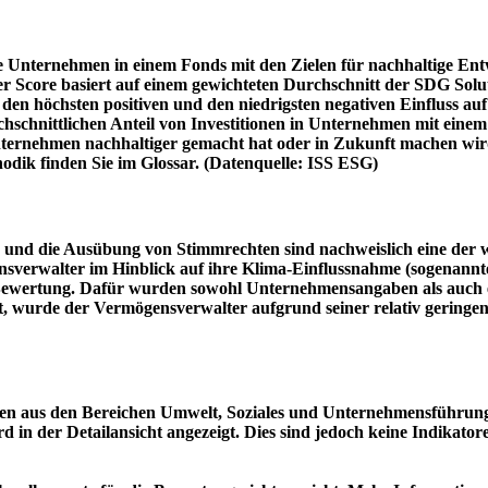
e Unternehmen in einem Fonds mit den Zielen für nachhaltige En
er Score basiert auf einem gewichteten Durchschnitt der SDG Solu
n höchsten positiven und den niedrigsten negativen Einfluss auf 
schnittlichen Anteil von Investitionen in Unternehmen mit einem n
 Unternehmen nachhaltiger gemacht hat oder in Zukunft machen 
hodik finden Sie im Glossar. (Datenquelle: ISS ESG)
und die Ausübung von Stimmrechten sind nachweislich eine der w
sverwalter im Hinblick auf ihre Klima-Einflussnahme (sogenanntes
ie Bewertung. Dafür wurden sowohl Unternehmensangaben als auch e
t, wurde der Vermögensverwalter aufgrund seiner relativ geringe
n aus den Bereichen Umwelt, Soziales und Unternehmensführung mi
d in der Detailansicht angezeigt. Dies sind jedoch keine Indikat