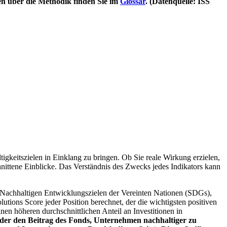
en über die Methodik finden Sie im
Glossar
. (Datenquelle: ISS
igkeitszielen in Einklang zu bringen. Ob Sie reale Wirkung erzielen,
nittene Einblicke. Das Verständnis des Zwecks jedes Indikators kann
Nachhaltigen Entwicklungszielen der Vereinten Nationen (SDGs),
ions Score jeder Position berechnet, der die wichtigsten positiven
n höheren durchschnittlichen Anteil an Investitionen in
 oder den Beitrag des Fonds, Unternehmen nachhaltiger zu