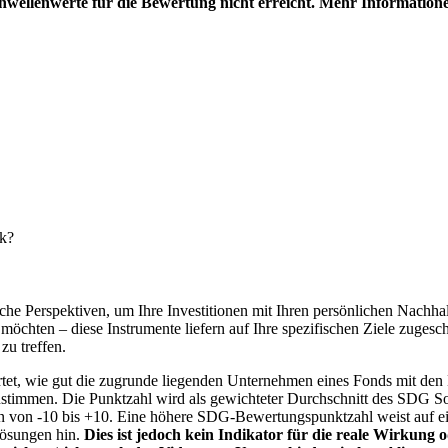
hwellenwerte für die Bewertung nicht erreicht. Mehr Information
nk?
e Perspektiven, um Ihre Investitionen mit Ihren persönlichen Nachhalt
chten – diese Instrumente liefern auf Ihre spezifischen Ziele zugesch
zu treffen.
t, wie gut die zugrunde liegenden Unternehmen eines Fonds mit den 
timmen. Die Punktzahl wird als gewichteter Durchschnitt des SDG Solut
n von -10 bis +10. Eine höhere SDG-Bewertungspunktzahl weist auf eine
Lösungen hin.
Dies ist jedoch kein Indikator für die reale Wirkung