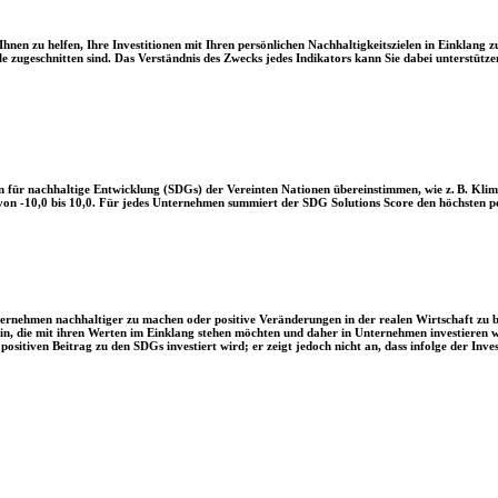
en zu helfen, Ihre Investitionen mit Ihren persönlichen Nachhaltigkeitszielen in Einklang zu
le zugeschnitten sind. Das Verständnis des Zwecks jedes Indikators kann Sie dabei unterstützen
 für nachhaltige Entwicklung (SDGs) der Vereinten Nationen übereinstimmen, wie z. B. Klim
n -10,0 bis 10,0. Für jedes Unternehmen summiert der SDG Solutions Score den höchsten posi
Unternehmen nachhaltiger zu machen oder positive Veränderungen in der realen Wirtschaft zu
 sein, die mit ihren Werten im Einklang stehen möchten und daher in Unternehmen investieren
positiven Beitrag zu den SDGs investiert wird; er zeigt jedoch nicht an, dass infolge der In