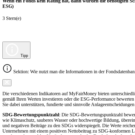
Wenn ein Fonds kein Rating hat, dann wurden die benötigten Sc
ESG)
3 Stern(e)
Tipp
Sektion: Wie nutzt man die Informationen in der Fondsdatenba
Die verschiedenen Indikatoren auf MyFairMoney bieten unterschiedlich
gemäß Ihren Werten investieren oder die ESG-Performance bewerten mö
Sie dabei unterstützen, fundierte und sinnvolle Anlageentscheidungen 
SDG-Bewertungspunktzahl
: Die SDG-Bewertungspunktzahl bewerte
wie Klimaschutz, sauberes Wasser oder hochwertige Bildung, übereins
und negativen Beiträge zu den SDGs widerspiegelt. Die Werte reiche
Unternehmen mit einem positiven Nettobeitrag zu SDG-konformen 