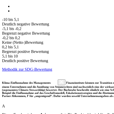
-10 bis 5,1
Deutlich negative Bewertung
-5,1 bis -0,2
Begrenzt negative Bewertung
-0,2 bis 0,2
Keine (Netto-)Bewertung
0,2 bis 5,1
Begrenzt positive Bewertung
5,1 bis 10
Deutlich positive Bewertung
Methodik zur SDG-Bewertung
Klima-Einflussnahme des Managements
Finanzinstitute können zur Transition z
einem Unternehmen und die Ausübung von Stimmrechten sind nachweislich eine der wirksam
(sogenanntes Climate-Stewardship) bewertet. Der Buchstabe beschreibt ähnlich wie eine S
Beispiel die Einflussnahme auf das Geschäftsmodell, Eskalationsstrategien und die Abst
Pariser Abkommen, F für „ungenügend“. Dafür wurden sowohl Unternehmensangaben als a
A