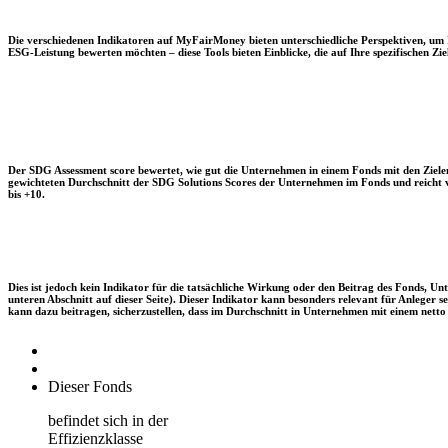
Die verschiedenen Indikatoren auf MyFairMoney bieten unterschiedliche Perspektiven, um Ihn
ESG-Leistung bewerten möchten – diese Tools bieten Einblicke, die auf Ihre spezifischen Zie
Der SDG Assessment score bewertet, wie gut die Unternehmen in einem Fonds mit den Zielen
gewichteten Durchschnitt der SDG Solutions Scores der Unternehmen im Fonds und reicht vo
bis +10.
Dies ist jedoch kein Indikator für die tatsächliche Wirkung oder den Beitrag des Fonds, 
unteren Abschnitt auf dieser Seite). Dieser Indikator kann besonders relevant für Anleger
kann dazu beitragen, sicherzustellen, dass im Durchschnitt in Unternehmen mit einem netto 
Dieser Fonds
befindet sich in der
Effizienzklasse