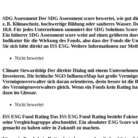
SDG Assessment
Der SDG Assessment score bewertet, wie gut di
z. B. Klimaschutz, hochwertige Bildung oder sauberes Wasser. D
10,0. Für jedes Unternehmen summiert der SDG Solutions Score de
Ein höherer SDG Assessment score weist auf einen größeren durch
Indikator für die Wirkung des Fonds, also dass der Fonds die
Sie sich bitte direkt an ISS ESG. Weitere Informationen zur Met
Nicht bewertet
Climate Stewardship
Der direkte Dialog mit einem Unternehmen 
Investoren. Die britische NGO InfluenceMap hat große Vermögen
Vermögensverwalter sich daran orientieren, desto besser ist d
des Vermögensverwalters gleich. Wenn ein Fonds kein Rating ha
dazu im Glossar.
Nicht bewertet
ISS ESG Fund Rating
Das ISS ESG Fund Rating bezieht Faktore
seine Vergleichsgruppe abschneidet. Ein absoluter ESG Score wir
gemacht zu haben oder in Zukunft zu machen.