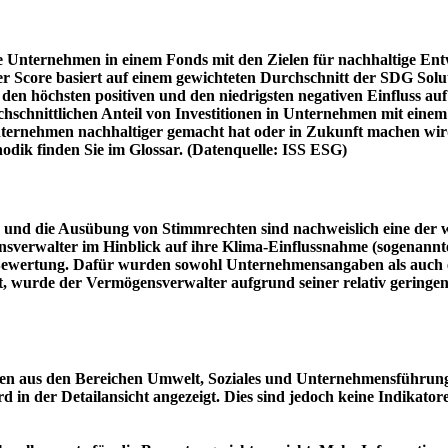
e Unternehmen in einem Fonds mit den Zielen für nachhaltige En
er Score basiert auf einem gewichteten Durchschnitt der SDG Solu
n höchsten positiven und den niedrigsten negativen Einfluss auf 
schnittlichen Anteil von Investitionen in Unternehmen mit einem n
 Unternehmen nachhaltiger gemacht hat oder in Zukunft machen 
hodik finden Sie im Glossar. (Datenquelle: ISS ESG)
und die Ausübung von Stimmrechten sind nachweislich eine der w
sverwalter im Hinblick auf ihre Klima-Einflussnahme (sogenanntes
ie Bewertung. Dafür wurden sowohl Unternehmensangaben als auch e
t, wurde der Vermögensverwalter aufgrund seiner relativ geringe
n aus den Bereichen Umwelt, Soziales und Unternehmensführung mi
d in der Detailansicht angezeigt. Dies sind jedoch keine Indikat