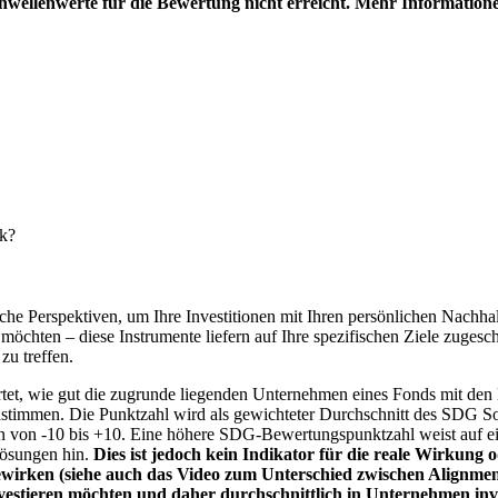
hwellenwerte für die Bewertung nicht erreicht. Mehr Information
nk?
e Perspektiven, um Ihre Investitionen mit Ihren persönlichen Nachhalt
chten – diese Instrumente liefern auf Ihre spezifischen Ziele zugesch
zu treffen.
t, wie gut die zugrunde liegenden Unternehmen eines Fonds mit den 
timmen. Die Punktzahl wird als gewichteter Durchschnitt des SDG Solut
n von -10 bis +10. Eine höhere SDG-Bewertungspunktzahl weist auf eine
Lösungen hin.
Dies ist jedoch kein Indikator für die reale Wirkung
wirken (siehe auch das Video zum Unterschied zwischen Alignment
nvestieren möchten und daher durchschnittlich in Unternehmen inve