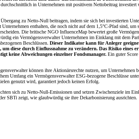
chschnittlich in Unternehmen mit positivem Nettobeitrag investiert wird
 Übergang zu Netto-Null beitragen, indem sie sich bei investierten Unt
 Unternehmen enthalten, die noch nicht auf dem 1,5°C-Pfad sind, um s
erscheiden. Die britische NGO InfluenceMap bewertet große Vermögensv
ubwürdig ein Vermögensverwalter Unternehmen im Einklang mit dem Pari
mabezogenen Beschlüssen.
Dieser Indikator kann für Anleger geeignet
n, um diese durch Einflussnahme zu verändern. Das Risiko eines er
ichtigt keine Abweichungen einzelner Fondsmanager.
Ein guter Score 
gensverwalter können ihre Aktionärsrechte nutzen, um Unternehmen
lchem Umfang ein Vermögensverwalter ESG-bezogene Beschlüsse unterstü
elen genutzt wird, garantiert jedoch keinen Erfolg.
chten sich zu Netto-Null-Emissionen und setzen Zwischenziele im Eink
der SBTi zeigt, wie glaubwürdig sie ihre Dekarbonisierung ausrichten.