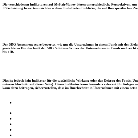
Die verschiedenen Indikatoren auf MyFairMoney bieten unterschiedliche Perspektiven, um Ihn
ESG-Leistung bewerten möchten – diese Tools bieten Einblicke, die auf Ihre spezifischen Zie
Der SDG Assessment score bewertet, wie gut die Unternehmen in einem Fonds mit den Zielen
gewichteten Durchschnitt der SDG Solutions Scores der Unternehmen im Fonds und reicht vo
bis +10.
Dies ist jedoch kein Indikator für die tatsächliche Wirkung oder den Beitrag des Fonds, 
unteren Abschnitt auf dieser Seite). Dieser Indikator kann besonders relevant für Anleger
kann dazu beitragen, sicherzustellen, dass im Durchschnitt in Unternehmen mit einem netto 