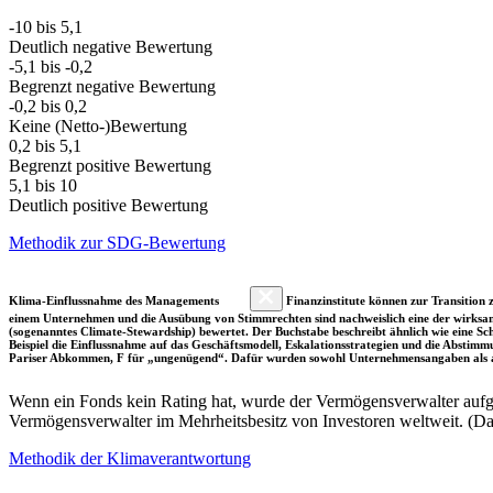
-10 bis 5,1
Deutlich negative Bewertung
-5,1 bis -0,2
Begrenzt negative Bewertung
-0,2 bis 0,2
Keine (Netto-)Bewertung
0,2 bis 5,1
Begrenzt positive Bewertung
5,1 bis 10
Deutlich positive Bewertung
Methodik zur SDG-Bewertung
Klima-Einflussnahme des Managements
Finanzinstitute können zur Transition z
einem Unternehmen und die Ausübung von Stimmrechten sind nachweislich eine der wirksam
(sogenanntes Climate-Stewardship) bewertet. Der Buchstabe beschreibt ähnlich wie eine S
Beispiel die Einflussnahme auf das Geschäftsmodell, Eskalationsstrategien und die Abst
Pariser Abkommen, F für „ungenügend“. Dafür wurden sowohl Unternehmensangaben als a
Wenn ein Fonds kein Rating hat, wurde der Vermögensverwalter aufgru
Vermögensverwalter im Mehrheitsbesitz von Investoren weltweit. (D
Methodik der Klimaverantwortung