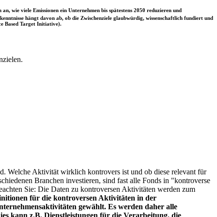
 an, wie viele Emissionen ein Unternehmen bis spätestens 2050 reduzieren und
nntnisse hängt davon ab, ob die Zwischenziele glaubwürdig, wissenschaftlich fundiert und
e Based Target Initiative).
nzielen.
. Welche Aktivität wirklich kontrovers ist und ob diese relevant für
schiedenen Branchen investieren, sind fast alle Fonds in "kontroverse
e beachten Sie: Die Daten zu kontroversen Aktivitäten werden zum
itionen für die kontroversen Aktivitäten in der
ternehmensaktivitäten gewählt. Es werden daher alle
es kann z.B. Dienstleistungen für die Verarbeitung, die