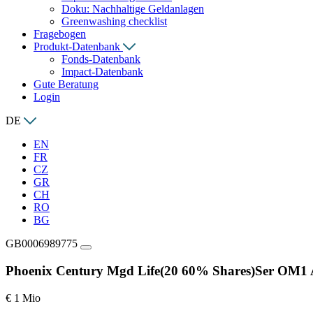
Doku: Nachhaltige Geldanlagen
Greenwashing checklist
Fragebogen
Produkt-Datenbank
Fonds-Datenbank
Impact-Datenbank
Gute Beratung
Login
DE
EN
FR
CZ
GR
CH
RO
BG
GB0006989775
Phoenix Century Mgd Life(20 60% Shares)Ser OM1 
€ 1 Mio