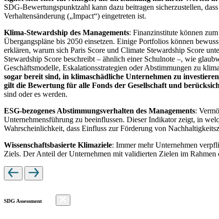
SDG-Bewertungspunktzahl kann dazu beitragen sicherzustellen, dass dur
Verhaltensänderung („Impact“) eingetreten ist.
Klima-Stewardship des Managements
: Finanzinstitute können zum
Übergangspläne bis 2050 einsetzen. Einige Portfolios können bewusst
erklären, warum sich Paris Score und Climate Stewardship Score unt
Stewardship Score beschreibt – ähnlich einer Schulnote –, wie gla
Geschäftsmodelle, Eskalationsstrategien oder Abstimmungen zu kli
sogar bereit sind, in klimaschädliche Unternehmen zu investiere
gilt die Bewertung für alle Fonds der Gesellschaft und berücks
sind oder es werden.
ESG-bezogenes Abstimmungsverhalten des Managements
: Vermö
Unternehmensführung zu beeinflussen. Dieser Indikator zeigt, in we
Wahrscheinlichkeit, dass Einfluss zur Förderung von Nachhaltigkeitszi
Wissenschaftsbasierte Klimaziele
: Immer mehr Unternehmen verpfli
Ziels. Der Anteil der Unternehmen mit validierten Zielen im Rahmen 
SDG Assessment