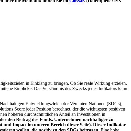
en über die Methodik finden Sie im
Glossar
. (Datenquelle: ISS
igkeitszielen in Einklang zu bringen. Ob Sie reale Wirkung erzielen,
nittene Einblicke. Das Verständnis des Zwecks jedes Indikators kann
Nachhaltigen Entwicklungszielen der Vereinten Nationen (SDGs),
ions Score jeder Position berechnet, der die wichtigsten positiven
n höheren durchschnittlichen Anteil an Investitionen in
 oder den Beitrag des Fonds, Unternehmen nachhaltiger zu
 und Impact im unteren Bereich dieser Seite). Dieser Indikator
stieren wollen, die positiv zu den SDGs beitragen.
Eine hohe