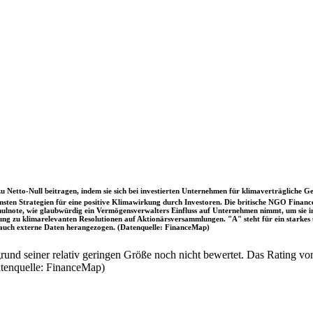
u Netto-Null beitragen, indem sie sich bei investierten Unternehmen für klimaverträgliche Ge
sten Strategien für eine positive Klimawirkung durch Investoren. Die britische NGO Fina
chulnote, wie glaubwürdig ein Vermögensverwalters Einfluss auf Unternehmen nimmt, um sie
immung zu klimarelevanten Resolutionen auf Aktionärsversammlungen. "A" steht für ein sta
uch externe Daten herangezogen. (Datenquelle: FinanceMap)
nd seiner relativ geringen Größe noch nicht bewertet. Das Rating von
atenquelle: FinanceMap)