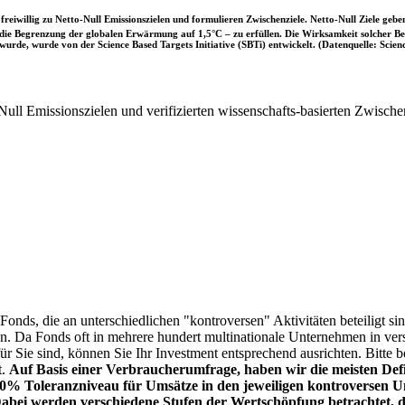
iwillig zu Netto-Null Emissionszielen und formulieren Zwischenziele. Netto-Null Ziele geben
ie Begrenzung der globalen Erwärmung auf 1,5°C – zu erfüllen. Die Wirksamkeit solcher Beke
wurde, wurde von der Science Based Targets Initiative (SBTi) entwickelt. (Datenquelle: Scienc
ull Emissionszielen und verifizierten wissenschafts-basierten Zwische
onds, die an unterschiedlichen "kontroversen" Aktivitäten beteiligt sind
sen. Da Fonds oft in mehrere hundert multinationale Unternehmen in ver
 für Sie sind, können Sie Ihr Investment entsprechend ausrichten. Bitt
t.
Auf Basis einer Verbraucherumfrage, haben wir die meisten Defin
% Toleranzniveau für Umsätze in den jeweiligen kontroversen Un
Dabei werden verschiedene Stufen der Wertschöpfung betrachtet, di