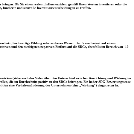
 bringen. Ob Sie einen realen Einfluss erzielen, gemäß Ihren Werten investieren oder die
, fundierte und sinnvolle Investitionsentscheidungen zu treffen.
aschutz, hochwertige Bildung oder sauberes Wasser. Der Score basiert auf einem
tiven und den niedrigsten negativen Einfluss auf die SDGs, ebenfalls im Bereich von -10
 bewirken (siehe auch das Video über den Unterschied zwischen Ausrichtung und Wirkung im
 wollen, die im Durchschnitt positiv zu den SDGs beitragen. Ein hoher SDG-Bewertungsscore
vestition eine Verhaltensänderung der Unternehmen (eine „Wirkung“) eingetreten ist.