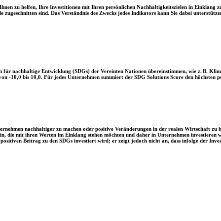
en zu helfen, Ihre Investitionen mit Ihren persönlichen Nachhaltigkeitszielen in Einklang zu
le zugeschnitten sind. Das Verständnis des Zwecks jedes Indikators kann Sie dabei unterstützen
 für nachhaltige Entwicklung (SDGs) der Vereinten Nationen übereinstimmen, wie z. B. Klim
n -10,0 bis 10,0. Für jedes Unternehmen summiert der SDG Solutions Score den höchsten posi
Unternehmen nachhaltiger zu machen oder positive Veränderungen in der realen Wirtschaft zu
 sein, die mit ihren Werten im Einklang stehen möchten und daher in Unternehmen investieren
positiven Beitrag zu den SDGs investiert wird; er zeigt jedoch nicht an, dass infolge der In