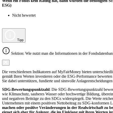
Wenn ein Fonds kein Rating hat, dann wurden die benötigten Sc
ESG)
Nicht bewertet
Tipp
Sektion: Wie nutzt man die Informationen in der Fondsdatenba
Die verschiedenen Indikatoren auf MyFairMoney bieten unterschiedlich
gemäß Ihren Werten investieren oder die ESG-Performance bewerten mö
Sie dabei unterstützen, fundierte und sinnvolle Anlageentscheidungen 
SDG-Bewertungspunktzahl
: Die SDG-Bewertungspunktzahl bewerte
wie Klimaschutz, sauberes Wasser oder hochwertige Bildung, übereins
und negativen Beiträge zu den SDGs widerspiegelt. Die Werte reiche
Unternehmen mit einem positiven Nettobeitrag zu SDG-konformen 
machen oder positive Veränderungen in der Realwirtschaft zu be
eignet sich eher für Anleger, die im Einklang mit ihren Werten i