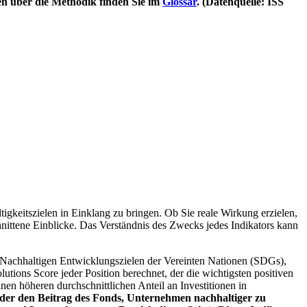
en über die Methodik finden Sie im
Glossar
. (Datenquelle: ISS
igkeitszielen in Einklang zu bringen. Ob Sie reale Wirkung erzielen,
nittene Einblicke. Das Verständnis des Zwecks jedes Indikators kann
Nachhaltigen Entwicklungszielen der Vereinten Nationen (SDGs),
ions Score jeder Position berechnet, der die wichtigsten positiven
n höheren durchschnittlichen Anteil an Investitionen in
 oder den Beitrag des Fonds, Unternehmen nachhaltiger zu