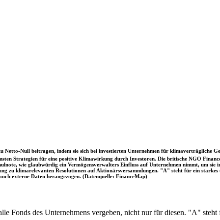
u Netto-Null beitragen, indem sie sich bei investierten Unternehmen für klimaverträgliche Ge
sten Strategien für eine positive Klimawirkung durch Investoren. Die britische NGO Fina
chulnote, wie glaubwürdig ein Vermögensverwalters Einfluss auf Unternehmen nimmt, um sie
immung zu klimarelevanten Resolutionen auf Aktionärsversammlungen. "A" steht für ein sta
uch externe Daten herangezogen. (Datenquelle: FinanceMap)
 alle Fonds des Unternehmens vergeben, nicht nur für diesen. "A" steh