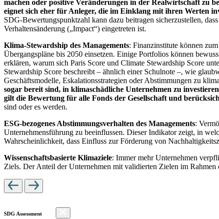
machen oder positive Veränderungen in der Realwirtschaft zu be
eignet sich eher für Anleger, die im Einklang mit ihren Werten i
SDG-Bewertungspunktzahl kann dazu beitragen sicherzustellen, dass dur
Verhaltensänderung („Impact“) eingetreten ist.
Klima-Stewardship des Managements
: Finanzinstitute können zum
Übergangspläne bis 2050 einsetzen. Einige Portfolios können bewusst
erklären, warum sich Paris Score und Climate Stewardship Score unt
Stewardship Score beschreibt – ähnlich einer Schulnote –, wie gla
Geschäftsmodelle, Eskalationsstrategien oder Abstimmungen zu kli
sogar bereit sind, in klimaschädliche Unternehmen zu investiere
gilt die Bewertung für alle Fonds der Gesellschaft und berücks
sind oder es werden.
ESG-bezogenes Abstimmungsverhalten des Managements
: Vermö
Unternehmensführung zu beeinflussen. Dieser Indikator zeigt, in we
Wahrscheinlichkeit, dass Einfluss zur Förderung von Nachhaltigkeitszi
Wissenschaftsbasierte Klimaziele
: Immer mehr Unternehmen verpfli
Ziels. Der Anteil der Unternehmen mit validierten Zielen im Rahmen 
SDG Assessment