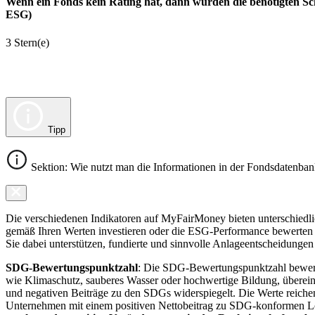
Wenn ein Fonds kein Rating hat, dann wurden die benötigten Sc
ESG)
3 Stern(e)
Tipp
Sektion: Wie nutzt man die Informationen in der Fondsdatenba
Die verschiedenen Indikatoren auf MyFairMoney bieten unterschiedlich
gemäß Ihren Werten investieren oder die ESG-Performance bewerten mö
Sie dabei unterstützen, fundierte und sinnvolle Anlageentscheidungen 
SDG-Bewertungspunktzahl
: Die SDG-Bewertungspunktzahl bewerte
wie Klimaschutz, sauberes Wasser oder hochwertige Bildung, übereins
und negativen Beiträge zu den SDGs widerspiegelt. Die Werte reiche
Unternehmen mit einem positiven Nettobeitrag zu SDG-konformen 