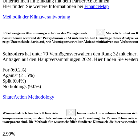
Unternehmen im Einklang mit dem Pariser Abkommen.
Hier finden Sie weitere Informationen bei
FinanceMap
Methodik der Klimaverantwortung
ESG-bezogenes Abstimmungsverhalten des Managements
ShareAction hat im R
Sozialthemen während der Proxy-Saison 2024 untersucht. Auf Grundlage dieser Analyse wu
zeigt Unterschiede darin auf, wie Vermögensverwalter Aktionärsinitiativen zur Verbesser
Schroders
hat unter 70 Vermögensverwaltern den Rang 32 mit eine
Anträgen auf den Hauptversammlungen 2024. Hier finden Sie weitere d
For (69.2%)
Against (21.5%)
Split (0.4%)
No holdings (9.0%)
ShareAction Methodology
Wissenschaftlich fundierte Klimaziele
Immer mehr Unternehmen bekennen sich fre
kompensieren muss, um den Unternehmensbeitrag zur Erreichung der Pariser Klimaziele – d
transparent sind. Die Methode für wissenschaftlich fundierte Klimaziele die hier verwendet 
2.99%