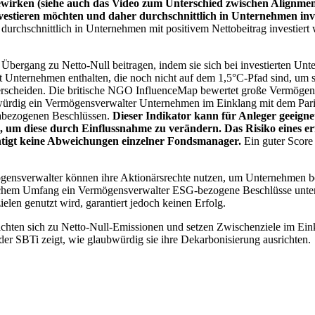
wirken (siehe auch das Video zum Unterschied zwischen Alignment
nvestieren möchten und daher durchschnittlich in Unternehmen inve
chschnittlich in Unternehmen mit positivem Nettobeitrag investiert wird
 Übergang zu Netto-Null beitragen, indem sie sich bei investierten Unt
 Unternehmen enthalten, die noch nicht auf dem 1,5°C-Pfad sind, um s
erscheiden. Die britische NGO InfluenceMap bewertet große Vermögensv
ubwürdig ein Vermögensverwalter Unternehmen im Einklang mit dem Pari
mabezogenen Beschlüssen.
Dieser Indikator kann für Anleger geeignet
n, um diese durch Einflussnahme zu verändern. Das Risiko eines er
ichtigt keine Abweichungen einzelner Fondsmanager.
Ein guter Score 
gensverwalter können ihre Aktionärsrechte nutzen, um Unternehmen
lchem Umfang ein Vermögensverwalter ESG-bezogene Beschlüsse unterstü
elen genutzt wird, garantiert jedoch keinen Erfolg.
chten sich zu Netto-Null-Emissionen und setzen Zwischenziele im Eink
der SBTi zeigt, wie glaubwürdig sie ihre Dekarbonisierung ausrichten.