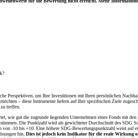
hwellenwerte für die Bewertung nicht erreicht. Mehr Information
nk?
e Perspektiven, um Ihre Investitionen mit Ihren persönlichen Nachhalt
chten – diese Instrumente liefern auf Ihre spezifischen Ziele zugesch
zu treffen.
t, wie gut die zugrunde liegenden Unternehmen eines Fonds mit den 
timmen. Die Punktzahl wird als gewichteter Durchschnitt des SDG Solut
n von -10 bis +10. Eine höhere SDG-Bewertungspunktzahl weist auf eine
Lösungen hin.
Dies ist jedoch kein Indikator für die reale Wirkung