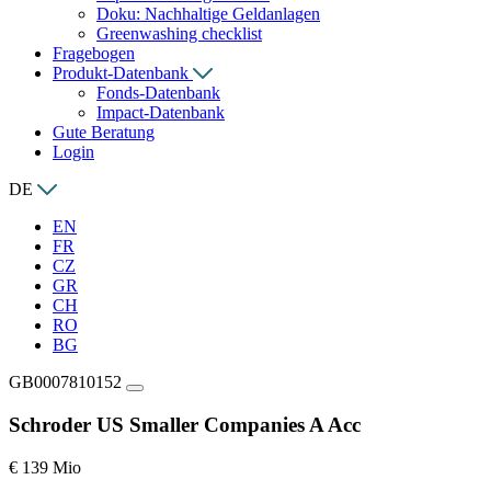
Doku: Nachhaltige Geldanlagen
Greenwashing checklist
Fragebogen
Produkt-Datenbank
Fonds-Datenbank
Impact-Datenbank
Gute Beratung
Login
DE
EN
FR
CZ
GR
CH
RO
BG
GB0007810152
Schroder US Smaller Companies A Acc
€ 139 Mio