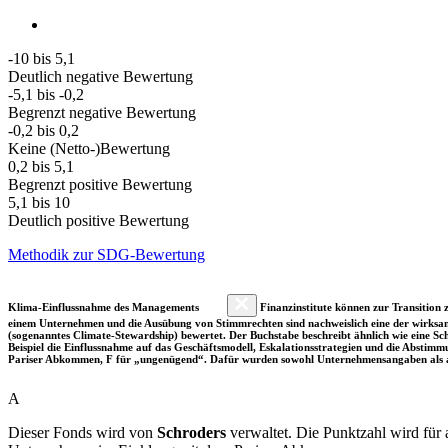
-10 bis 5,1
Deutlich negative Bewertung
-5,1 bis -0,2
Begrenzt negative Bewertung
-0,2 bis 0,2
Keine (Netto-)Bewertung
0,2 bis 5,1
Begrenzt positive Bewertung
5,1 bis 10
Deutlich positive Bewertung
Methodik zur SDG-Bewertung
Klima-Einflussnahme des Managements
Finanzinstitute können zur Transition z
einem Unternehmen und die Ausübung von Stimmrechten sind nachweislich eine der wirksam
(sogenanntes Climate-Stewardship) bewertet. Der Buchstabe beschreibt ähnlich wie eine S
Beispiel die Einflussnahme auf das Geschäftsmodell, Eskalationsstrategien und die Abst
Pariser Abkommen, F für „ungenügend“. Dafür wurden sowohl Unternehmensangaben als a
A
Dieser Fonds wird von
Schroders
verwaltet. Die Punktzahl wird für