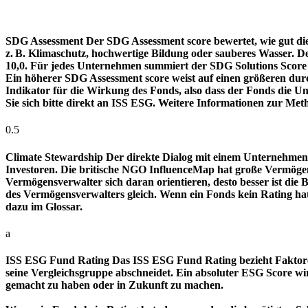
SDG Assessment
Der SDG Assessment score bewertet, wie gut di
z. B. Klimaschutz, hochwertige Bildung oder sauberes Wasser. D
10,0. Für jedes Unternehmen summiert der SDG Solutions Score de
Ein höherer SDG Assessment score weist auf einen größeren durch
Indikator für die Wirkung des Fonds, also dass der Fonds die
Sie sich bitte direkt an ISS ESG. Weitere Informationen zur Met
0.5
Climate Stewardship
Der direkte Dialog mit einem Unternehmen 
Investoren. Die britische NGO InfluenceMap hat große Vermögen
Vermögensverwalter sich daran orientieren, desto besser ist d
des Vermögensverwalters gleich. Wenn ein Fonds kein Rating ha
dazu im Glossar.
a
ISS ESG Fund Rating
Das ISS ESG Fund Rating bezieht Faktore
seine Vergleichsgruppe abschneidet. Ein absoluter ESG Score wir
gemacht zu haben oder in Zukunft zu machen.