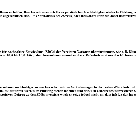
en zu helfen, Ihre Investitionen mit Ihren persönlichen Nachhaltigkeitszielen in Einklang zu
le zugeschnitten sind. Das Verständnis des Zwecks jedes Indikators kann Sie dabei unterstützen
 für nachhaltige Entwicklung (SDGs) der Vereinten Nationen übereinstimmen, wie z. B. Klim
n -10,0 bis 10,0. Für jedes Unternehmen summiert der SDG Solutions Score den höchsten posi
Unternehmen nachhaltiger zu machen oder positive Veränderungen in der realen Wirtschaft zu
 sein, die mit ihren Werten im Einklang stehen möchten und daher in Unternehmen investieren
positiven Beitrag zu den SDGs investiert wird; er zeigt jedoch nicht an, dass infolge der In