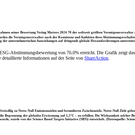
ahmen seiner Bewertung Voting Matters 2024 70 der weltweit größten Vermögensverwalter a
rden die Vermögensverwalter nach der Konsistenz und Ambition ihres Abstimmungsverhaltens
ung der unternehmerischen Auswirkungen auf dringende globale Herausforderungen unterstütze
r ESG-Abstimmungsbewertung von 76.0% erreicht. Die Grafik zeigt 
etaillierte Informationen auf der Seite von
ShareAction
.
iwillig zu Netto-Null Emissionszielen und formulieren Zwischenziele. Netto-Null Ziele geben
ie Begrenzung der globalen Erwärmung auf 1,5°C – zu erfüllen. Die Wirksamkeit solcher Beke
wurde, wurde von der Science Based Targets Initiative (SBTi) entwickelt. (Datenquelle: Scienc