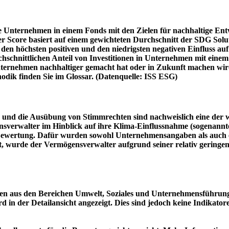
e Unternehmen in einem Fonds mit den Zielen für nachhaltige En
er Score basiert auf einem gewichteten Durchschnitt der SDG Solu
n höchsten positiven und den niedrigsten negativen Einfluss auf 
schnittlichen Anteil von Investitionen in Unternehmen mit einem n
 Unternehmen nachhaltiger gemacht hat oder in Zukunft machen 
hodik finden Sie im Glossar. (Datenquelle: ISS ESG)
und die Ausübung von Stimmrechten sind nachweislich eine der w
sverwalter im Hinblick auf ihre Klima-Einflussnahme (sogenanntes
ie Bewertung. Dafür wurden sowohl Unternehmensangaben als auch e
t, wurde der Vermögensverwalter aufgrund seiner relativ geringe
n aus den Bereichen Umwelt, Soziales und Unternehmensführung mi
d in der Detailansicht angezeigt. Dies sind jedoch keine Indikat