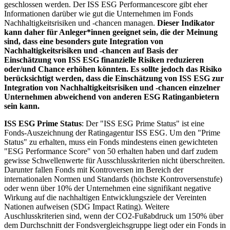
geschlossen werden. Der ISS ESG Performancescore gibt eher
Informationen darüber wie gut die Unternehmen im Fonds
Nachhaltigkeitsrisiken und -chancen managen.
Dieser Indikator
kann daher für Anleger*innen geeignet sein, die der Meinung
sind, dass eine besonders gute Integration von
Nachhaltigkeitsrisiken und -chancen auf Basis der
Einschätzung von ISS ESG finanzielle Risiken reduzieren
oder/und Chance erhöhen könnten. Es sollte jedoch das Risiko
berücksichtigt werden, dass die Einschätzung von ISS ESG zur
Integration von Nachhaltigkeitsrisiken und -chancen einzelner
Unternehmen abweichend von anderen ESG Ratinganbietern
sein kann.
ISS ESG Prime Status
: Der "ISS ESG Prime Status" ist eine
Fonds-Auszeichnung der Ratingagentur ISS ESG. Um den "Prime
Status" zu erhalten, muss ein Fonds mindestens einen gewichteten
"ESG Performance Score" von 50 erhalten haben und darf zudem
gewisse Schwellenwerte für Ausschlusskriterien nicht überschreiten.
Darunter fallen Fonds mit Kontroversen im Bereich der
internationalen Normen und Standards (höchste Kontroversenstufe)
oder wenn über 10% der Unternehmen eine signifikant negative
Wirkung auf die nachhaltigen Entwicklungsziele der Vereinten
Nationen aufweisen (SDG Impact Rating). Weitere
Auschlusskriterien sind, wenn der CO2-Fußabdruck um 150% über
dem Durchschnitt der Fondsvergleichsgruppe liegt oder ein Fonds in