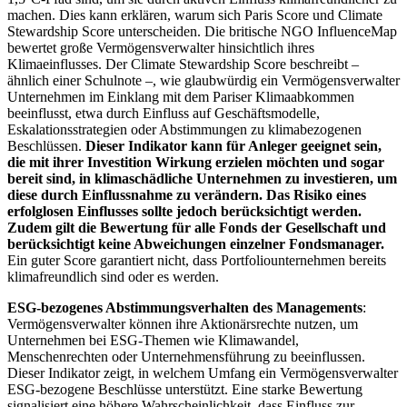
machen. Dies kann erklären, warum sich Paris Score und Climate
Stewardship Score unterscheiden. Die britische NGO InfluenceMap
bewertet große Vermögensverwalter hinsichtlich ihres
Klimaeinflusses. Der Climate Stewardship Score beschreibt –
ähnlich einer Schulnote –, wie glaubwürdig ein Vermögensverwalter
Unternehmen im Einklang mit dem Pariser Klimaabkommen
beeinflusst, etwa durch Einfluss auf Geschäftsmodelle,
Eskalationsstrategien oder Abstimmungen zu klimabezogenen
Beschlüssen.
Dieser Indikator kann für Anleger geeignet sein,
die mit ihrer Investition Wirkung erzielen möchten und sogar
bereit sind, in klimaschädliche Unternehmen zu investieren, um
diese durch Einflussnahme zu verändern. Das Risiko eines
erfolglosen Einflusses sollte jedoch berücksichtigt werden.
Zudem gilt die Bewertung für alle Fonds der Gesellschaft und
berücksichtigt keine Abweichungen einzelner Fondsmanager.
Ein guter Score garantiert nicht, dass Portfoliounternehmen bereits
klimafreundlich sind oder es werden.
ESG-bezogenes Abstimmungsverhalten des Managements
:
Vermögensverwalter können ihre Aktionärsrechte nutzen, um
Unternehmen bei ESG-Themen wie Klimawandel,
Menschenrechten oder Unternehmensführung zu beeinflussen.
Dieser Indikator zeigt, in welchem Umfang ein Vermögensverwalter
ESG-bezogene Beschlüsse unterstützt. Eine starke Bewertung
signalisiert eine höhere Wahrscheinlichkeit, dass Einfluss zur