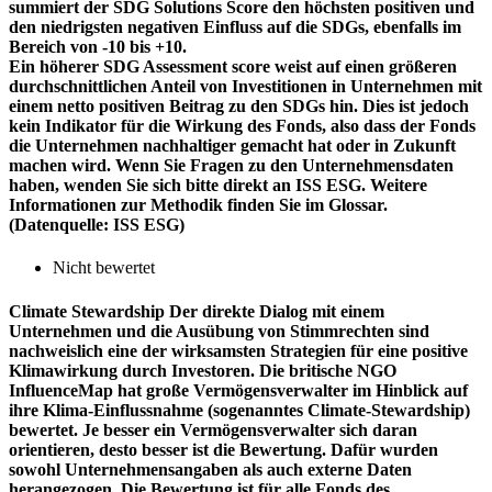
summiert der SDG Solutions Score den höchsten positiven und
den niedrigsten negativen Einfluss auf die SDGs, ebenfalls im
Bereich von -10 bis +10.
Ein höherer SDG Assessment score weist auf einen größeren
durchschnittlichen Anteil von Investitionen in Unternehmen mit
einem netto positiven Beitrag zu den SDGs hin. Dies ist jedoch
kein Indikator für die Wirkung des Fonds, also dass der Fonds
die Unternehmen nachhaltiger gemacht hat oder in Zukunft
machen wird. Wenn Sie Fragen zu den Unternehmensdaten
haben, wenden Sie sich bitte direkt an ISS ESG. Weitere
Informationen zur Methodik finden Sie im Glossar.
(Datenquelle: ISS ESG)
Nicht bewertet
Climate Stewardship
Der direkte Dialog mit einem
Unternehmen und die Ausübung von Stimmrechten sind
nachweislich eine der wirksamsten Strategien für eine positive
Klimawirkung durch Investoren. Die britische NGO
InfluenceMap hat große Vermögensverwalter im Hinblick auf
ihre Klima-Einflussnahme (sogenanntes Climate-Stewardship)
bewertet. Je besser ein Vermögensverwalter sich daran
orientieren, desto besser ist die Bewertung. Dafür wurden
sowohl Unternehmensangaben als auch externe Daten
herangezogen. Die Bewertung ist für alle Fonds des