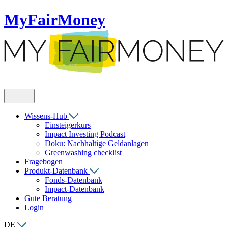
MyFairMoney
Wissens-Hub
Einsteigerkurs
Impact Investing Podcast
Doku: Nachhaltige Geldanlagen
Greenwashing checklist
Fragebogen
Produkt-Datenbank
Fonds-Datenbank
Impact-Datenbank
Gute Beratung
Login
DE