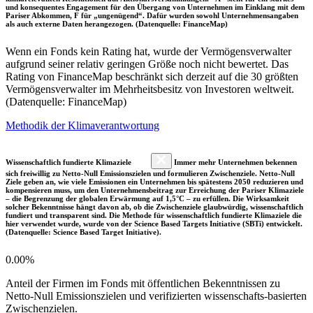
und konsequentes Engagement für den Übergang von Unternehmen im Einklang mit dem
Pariser Abkommen, F für „ungenügend“. Dafür wurden sowohl Unternehmensangaben
als auch externe Daten herangezogen. (Datenquelle: FinanceMap)
Wenn ein Fonds kein Rating hat, wurde der Vermögensverwalter
aufgrund seiner relativ geringen Größe noch nicht bewertet. Das
Rating von FinanceMap beschränkt sich derzeit auf die 30 größten
Vermögensverwalter im Mehrheitsbesitz von Investoren weltweit.
(Datenquelle: FinanceMap)
Methodik der Klimaverantwortung
Wissenschaftlich fundierte Klimaziele
Immer mehr Unternehmen bekennen
sich freiwillig zu Netto-Null Emissionszielen und formulieren Zwischenziele. Netto-Null
Ziele geben an, wie viele Emissionen ein Unternehmen bis spätestens 2050 reduzieren und
kompensieren muss, um den Unternehmensbeitrag zur Erreichung der Pariser Klimaziele
– die Begrenzung der globalen Erwärmung auf 1,5°C – zu erfüllen. Die Wirksamkeit
solcher Bekenntnisse hängt davon ab, ob die Zwischenziele glaubwürdig, wissenschaftlich
fundiert und transparent sind. Die Methode für wissenschaftlich fundierte Klimaziele die
hier verwendet wurde, wurde von der Science Based Targets Initiative (SBTi) entwickelt.
(Datenquelle: Science Based Target Initiative).
0.00%
Anteil der Firmen im Fonds mit öffentlichen Bekenntnissen zu
Netto-Null Emissionszielen und verifizierten wissenschafts-basierten
Zwischenzielen.