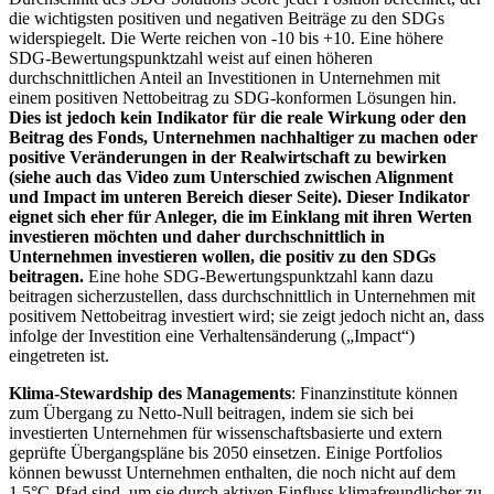
die wichtigsten positiven und negativen Beiträge zu den SDGs
widerspiegelt. Die Werte reichen von -10 bis +10. Eine höhere
SDG-Bewertungspunktzahl weist auf einen höheren
durchschnittlichen Anteil an Investitionen in Unternehmen mit
einem positiven Nettobeitrag zu SDG-konformen Lösungen hin.
Dies ist jedoch kein Indikator für die reale Wirkung oder den
Beitrag des Fonds, Unternehmen nachhaltiger zu machen oder
positive Veränderungen in der Realwirtschaft zu bewirken
(siehe auch das Video zum Unterschied zwischen Alignment
und Impact im unteren Bereich dieser Seite). Dieser Indikator
eignet sich eher für Anleger, die im Einklang mit ihren Werten
investieren möchten und daher durchschnittlich in
Unternehmen investieren wollen, die positiv zu den SDGs
beitragen.
Eine hohe SDG-Bewertungspunktzahl kann dazu
beitragen sicherzustellen, dass durchschnittlich in Unternehmen mit
positivem Nettobeitrag investiert wird; sie zeigt jedoch nicht an, dass
infolge der Investition eine Verhaltensänderung („Impact“)
eingetreten ist.
Klima-Stewardship des Managements
: Finanzinstitute können
zum Übergang zu Netto-Null beitragen, indem sie sich bei
investierten Unternehmen für wissenschaftsbasierte und extern
geprüfte Übergangspläne bis 2050 einsetzen. Einige Portfolios
können bewusst Unternehmen enthalten, die noch nicht auf dem
1,5°C-Pfad sind, um sie durch aktiven Einfluss klimafreundlicher zu