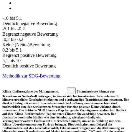
-10 bis 5,1
Deutlich negative Bewertung
-5,1 bis -0,2
Begrenzt negative Bewertung
-0,2 bis 0,2
Keine (Netto-)Bewertung
0,2 bis 5,1
Begrenzt positive Bewertung
5,1 bis 10
Deutlich positive Bewertung
Methodik zur SDG-Bewertung
Klima-Einflussnahme des Managements
Finanzinstitute können zur
Transition zu Netto-Null beitragen, indem sie sich bei investierten Unternehmen für
klimaverträgliche Geschäftstätigkeiten und glaubwürdige Transitionspläne einsetzen. Der
direkte Dialog mit einem Unternehmen und die Ausübung von Stimmrechten sind
nachweislich eine der wirksamsten Strategien für eine positive Klimawirkung durch
Investoren. Die britische NGO FinanceMap hat große Vermögensverwalter im Hinblick
auf ihre Klima-Einflussnahme (sogenanntes Climate-Stewardship) bewertet. Der
Buchstabe beschreibt ähnlich wie eine Schulnote, wie glaubwürdig ein
Vermögensverwalters Einfluss auf Unternehmen nimmt, um sie in Einklang mit dem
Klima-Übereinkommen von Paris zu bringen. Dies beinhaltet zum Beispiel die
Einflussnahme auf das Geschäftsmodell, Eskalationsstrategien und die Abstimmung zu
klimarelevanten Resolutionen auf Aktionärsversammlungen. "A" steht für ein starkes