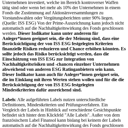
Unternehmen investiert, welche im Bereich kontroverser Waffen
tätig sind oder wenn bei mehr als 10% der Unternehmen in einem
Fonds die Zustimmung auf Aktionärsversammlungen zu
Vorstandswahlen oder Vergütungsberichten unter 90% liegen.
(Quelle: ISS ESG) Von der Prime-Auszeichnung kann jedoch nicht
automatisch auf die Nachhaltigkeitswirkung des Fonds geschlossen
werden.
Dieser Indikator kann unter anderem für
Anleger*innen geeignet sein, die der Meinung sind, dass eine
Berücksichtigung der von ISS ESG festgelegten Kriterien
finanzielle Risiken reduzieren und Chance erhöhen könnten. Es
sollte jedoch das Risiko berücksichtigt werden, dass die
Einschätzung von ISS ESG zur Integration von
Nachhaltigkeitsrisiken und -chancen einzelner Unternehmen
abweichend von anderen ESG Ratinganbietern sein kann.
Dieser Indikator kann auch für Anleger*innen geeignet sein,
die im Einklang mit ihren Werten stehen wollen und für die die
Berücksichtigung der von ISS ESG festgelegten
Mindestkriterien dafür ausreichend sind.
Labels
: Alle aufgeführten Labels nutzen unterschiedliche
Definitionen, Mindestkriterien und Prüfungsverfahren. Ein
Vergleich der Labels in Hinblick auf verschiedene Gesichtspunkte
befindet sich hinter dem Klickfeld "Alle Labels". Außer von dem
französischem Label Finansol kann bislang bei keinem der Labels
automatisch auf die Nachhaltigkeitswirkung des Fonds geschlossen