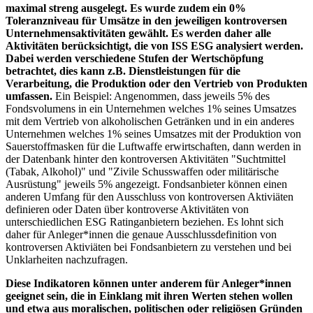
maximal streng ausgelegt. Es wurde zudem ein 0%
Toleranzniveau für Umsätze in den jeweiligen kontroversen
Unternehmensaktivitäten gewählt. Es werden daher alle
Aktivitäten berücksichtigt, die von ISS ESG analysiert werden.
Dabei werden verschiedene Stufen der Wertschöpfung
betrachtet, dies kann z.B. Dienstleistungen für die
Verarbeitung, die Produktion oder den Vertrieb von Produkten
umfassen.
Ein Beispiel: Angenommen, dass jeweils 5% des
Fondsvolumens in ein Unternehmen welches 1% seines Umsatzes
mit dem Vertrieb von alkoholischen Getränken und in ein anderes
Unternehmen welches 1% seines Umsatzes mit der Produktion von
Sauerstoffmasken für die Luftwaffe erwirtschaften, dann werden in
der Datenbank hinter den kontroversen Aktivitäten "Suchtmittel
(Tabak, Alkohol)" und "Zivile Schusswaffen oder militärische
Ausrüstung" jeweils 5% angezeigt. Fondsanbieter können einen
anderen Umfang für den Ausschluss von kontroversen Aktiviäten
definieren oder Daten über kontroverse Aktivitäten von
unterschiedlichen ESG Ratinganbietern beziehen. Es lohnt sich
daher für Anleger*innen die genaue Ausschlussdefinition von
kontroversen Aktiviäten bei Fondsanbietern zu verstehen und bei
Unklarheiten nachzufragen.
Diese Indikatoren können unter anderem für Anleger*innen
geeignet sein, die in Einklang mit ihren Werten stehen wollen
und etwa aus moralischen, politischen oder religiösen Gründen