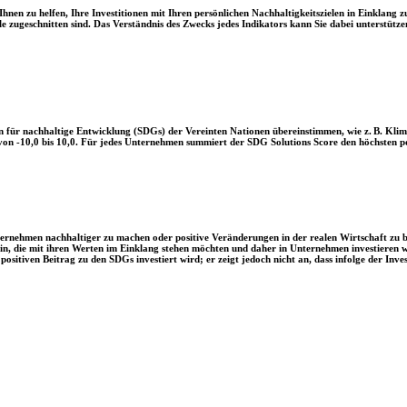
en zu helfen, Ihre Investitionen mit Ihren persönlichen Nachhaltigkeitszielen in Einklang zu
le zugeschnitten sind. Das Verständnis des Zwecks jedes Indikators kann Sie dabei unterstützen
 für nachhaltige Entwicklung (SDGs) der Vereinten Nationen übereinstimmen, wie z. B. Klim
n -10,0 bis 10,0. Für jedes Unternehmen summiert der SDG Solutions Score den höchsten posi
Unternehmen nachhaltiger zu machen oder positive Veränderungen in der realen Wirtschaft zu
 sein, die mit ihren Werten im Einklang stehen möchten und daher in Unternehmen investieren
positiven Beitrag zu den SDGs investiert wird; er zeigt jedoch nicht an, dass infolge der In