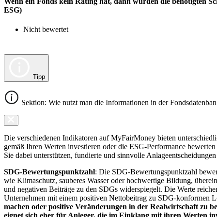
Wenn ein Fonds kein Rating hat, dann wurden die benötigten Sc
ESG)
Nicht bewertet
Tipp
Sektion: Wie nutzt man die Informationen in der Fondsdatenba
Die verschiedenen Indikatoren auf MyFairMoney bieten unterschiedlich
gemäß Ihren Werten investieren oder die ESG-Performance bewerten mö
Sie dabei unterstützen, fundierte und sinnvolle Anlageentscheidungen 
SDG-Bewertungspunktzahl
: Die SDG-Bewertungspunktzahl bewerte
wie Klimaschutz, sauberes Wasser oder hochwertige Bildung, übereins
und negativen Beiträge zu den SDGs widerspiegelt. Die Werte reiche
Unternehmen mit einem positiven Nettobeitrag zu SDG-konformen 
machen oder positive Veränderungen in der Realwirtschaft zu be
eignet sich eher für Anleger, die im Einklang mit ihren Werten i