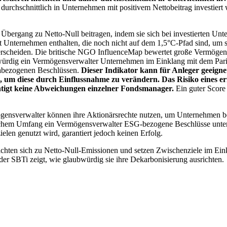
chschnittlich in Unternehmen mit positivem Nettobeitrag investiert wird
 Übergang zu Netto-Null beitragen, indem sie sich bei investierten Unt
 Unternehmen enthalten, die noch nicht auf dem 1,5°C-Pfad sind, um s
erscheiden. Die britische NGO InfluenceMap bewertet große Vermögensv
ubwürdig ein Vermögensverwalter Unternehmen im Einklang mit dem Pari
mabezogenen Beschlüssen.
Dieser Indikator kann für Anleger geeignet
n, um diese durch Einflussnahme zu verändern. Das Risiko eines er
ichtigt keine Abweichungen einzelner Fondsmanager.
Ein guter Score 
gensverwalter können ihre Aktionärsrechte nutzen, um Unternehmen
lchem Umfang ein Vermögensverwalter ESG-bezogene Beschlüsse unterstü
elen genutzt wird, garantiert jedoch keinen Erfolg.
chten sich zu Netto-Null-Emissionen und setzen Zwischenziele im Eink
der SBTi zeigt, wie glaubwürdig sie ihre Dekarbonisierung ausrichten.