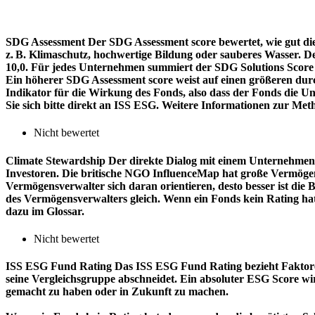
SDG Assessment
Der SDG Assessment score bewertet, wie gut di
z. B. Klimaschutz, hochwertige Bildung oder sauberes Wasser. D
10,0. Für jedes Unternehmen summiert der SDG Solutions Score de
Ein höherer SDG Assessment score weist auf einen größeren durch
Indikator für die Wirkung des Fonds, also dass der Fonds die
Sie sich bitte direkt an ISS ESG. Weitere Informationen zur Met
Nicht bewertet
Climate Stewardship
Der direkte Dialog mit einem Unternehmen 
Investoren. Die britische NGO InfluenceMap hat große Vermögen
Vermögensverwalter sich daran orientieren, desto besser ist d
des Vermögensverwalters gleich. Wenn ein Fonds kein Rating ha
dazu im Glossar.
Nicht bewertet
ISS ESG Fund Rating
Das ISS ESG Fund Rating bezieht Faktore
seine Vergleichsgruppe abschneidet. Ein absoluter ESG Score wir
gemacht zu haben oder in Zukunft zu machen.