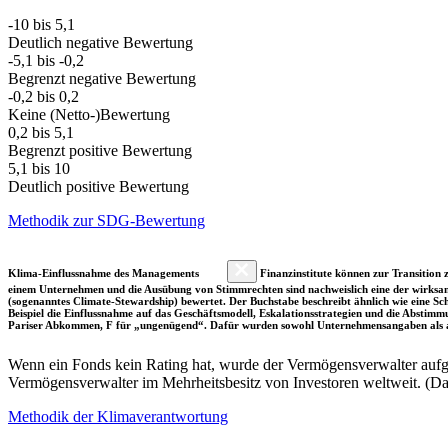
-10 bis 5,1
Deutlich negative Bewertung
-5,1 bis -0,2
Begrenzt negative Bewertung
-0,2 bis 0,2
Keine (Netto-)Bewertung
0,2 bis 5,1
Begrenzt positive Bewertung
5,1 bis 10
Deutlich positive Bewertung
Methodik zur SDG-Bewertung
Klima-Einflussnahme des Managements
Finanzinstitute können zur Transition z
einem Unternehmen und die Ausübung von Stimmrechten sind nachweislich eine der wirksam
(sogenanntes Climate-Stewardship) bewertet. Der Buchstabe beschreibt ähnlich wie eine S
Beispiel die Einflussnahme auf das Geschäftsmodell, Eskalationsstrategien und die Abst
Pariser Abkommen, F für „ungenügend“. Dafür wurden sowohl Unternehmensangaben als a
Wenn ein Fonds kein Rating hat, wurde der Vermögensverwalter aufgru
Vermögensverwalter im Mehrheitsbesitz von Investoren weltweit. (D
Methodik der Klimaverantwortung