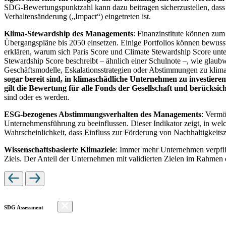
SDG-Bewertungspunktzahl kann dazu beitragen sicherzustellen, dass dur
Verhaltensänderung („Impact“) eingetreten ist.
Klima-Stewardship des Managements
: Finanzinstitute können zum
Übergangspläne bis 2050 einsetzen. Einige Portfolios können bewusst
erklären, warum sich Paris Score und Climate Stewardship Score unt
Stewardship Score beschreibt – ähnlich einer Schulnote –, wie gla
Geschäftsmodelle, Eskalationsstrategien oder Abstimmungen zu kli
sogar bereit sind, in klimaschädliche Unternehmen zu investiere
gilt die Bewertung für alle Fonds der Gesellschaft und berücks
sind oder es werden.
ESG-bezogenes Abstimmungsverhalten des Managements
: Vermö
Unternehmensführung zu beeinflussen. Dieser Indikator zeigt, in we
Wahrscheinlichkeit, dass Einfluss zur Förderung von Nachhaltigkeitszi
Wissenschaftsbasierte Klimaziele
: Immer mehr Unternehmen verpfli
Ziels. Der Anteil der Unternehmen mit validierten Zielen im Rahmen 
SDG Assessment