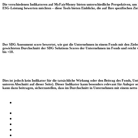
Die verschiedenen Indikatoren auf MyFairMoney bieten unterschiedliche Perspektiven, um Ihn
ESG-Leistung bewerten möchten – diese Tools bieten Einblicke, die auf Ihre spezifischen Zie
Der SDG Assessment score bewertet, wie gut die Unternehmen in einem Fonds mit den Zielen
gewichteten Durchschnitt der SDG Solutions Scores der Unternehmen im Fonds und reicht vo
bis +10.
Dies ist jedoch kein Indikator für die tatsächliche Wirkung oder den Beitrag des Fonds, 
unteren Abschnitt auf dieser Seite). Dieser Indikator kann besonders relevant für Anleger
kann dazu beitragen, sicherzustellen, dass im Durchschnitt in Unternehmen mit einem netto 