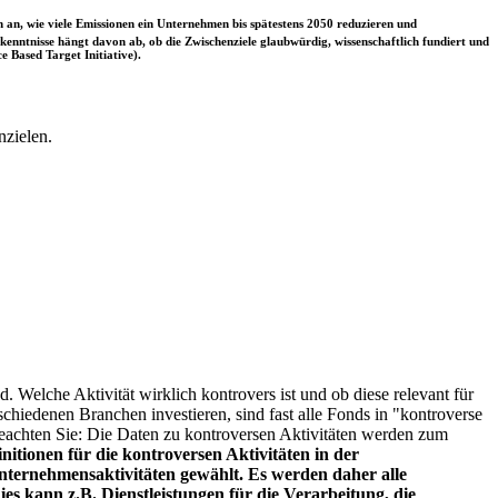
 an, wie viele Emissionen ein Unternehmen bis spätestens 2050 reduzieren und
nntnisse hängt davon ab, ob die Zwischenziele glaubwürdig, wissenschaftlich fundiert und
e Based Target Initiative).
nzielen.
. Welche Aktivität wirklich kontrovers ist und ob diese relevant für
schiedenen Branchen investieren, sind fast alle Fonds in "kontroverse
e beachten Sie: Die Daten zu kontroversen Aktivitäten werden zum
itionen für die kontroversen Aktivitäten in der
ternehmensaktivitäten gewählt. Es werden daher alle
es kann z.B. Dienstleistungen für die Verarbeitung, die