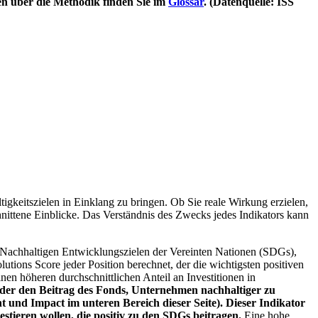
en über die Methodik finden Sie im
Glossar
. (Datenquelle: ISS
igkeitszielen in Einklang zu bringen. Ob Sie reale Wirkung erzielen,
nittene Einblicke. Das Verständnis des Zwecks jedes Indikators kann
Nachhaltigen Entwicklungszielen der Vereinten Nationen (SDGs),
ions Score jeder Position berechnet, der die wichtigsten positiven
n höheren durchschnittlichen Anteil an Investitionen in
 oder den Beitrag des Fonds, Unternehmen nachhaltiger zu
 und Impact im unteren Bereich dieser Seite). Dieser Indikator
stieren wollen, die positiv zu den SDGs beitragen.
Eine hohe