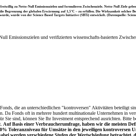
iwillig zu Netto-Null Emissionszielen und formulieren Zwischenziele. Netto-Null Ziele geben
ie Begrenzung der globalen Erwärmung auf 1,5°C – zu erfüllen. Die Wirksamkeit solcher Beke
wurde, wurde von der Science Based Targets Initiative (SBTi) entwickelt. (Datenquelle: Scienc
ull Emissionszielen und verifizierten wissenschafts-basierten Zwische
onds, die an unterschiedlichen "kontroversen" Aktivitäten beteiligt sind
sen. Da Fonds oft in mehrere hundert multinationale Unternehmen in ver
 für Sie sind, können Sie Ihr Investment entsprechend ausrichten. Bitt
t.
Auf Basis einer Verbraucherumfrage, haben wir die meisten Defin
% Toleranzniveau für Umsätze in den jeweiligen kontroversen Un
Dabei werden verschiedene Stufen der Wertschöpfung betrachtet, di