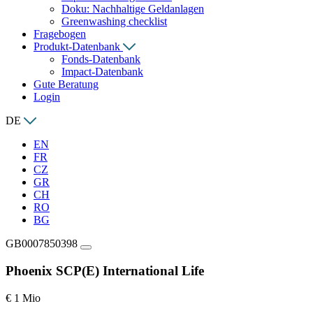
Doku: Nachhaltige Geldanlagen
Greenwashing checklist
Fragebogen
Produkt-Datenbank
Fonds-Datenbank
Impact-Datenbank
Gute Beratung
Login
DE
EN
FR
CZ
GR
CH
RO
BG
GB0007850398
Phoenix SCP(E) International Life
€ 1 Mio