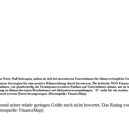
u Netto-Null beitragen, indem sie sich bei investierten Unternehmen für klimaverträgliche Ge
sten Strategien für eine positive Klimawirkung durch Investoren. Die britische NGO Fina
chulnote, wie glaubwürdig ein Vermögensverwalters Einfluss auf Unternehmen nimmt, um sie
immung zu klimarelevanten Resolutionen auf Aktionärsversammlungen. "A" steht für ein sta
uch externe Daten herangezogen. (Datenquelle: FinanceMap)
nd seiner relativ geringen Größe noch nicht bewertet. Das Rating von
atenquelle: FinanceMap)