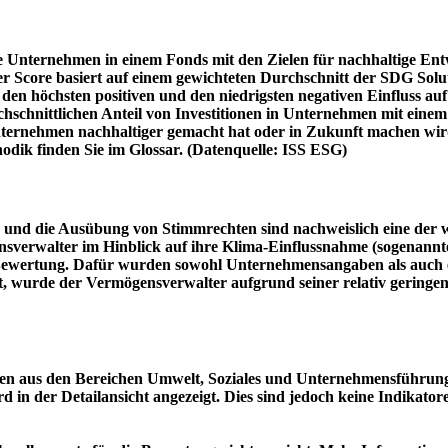
e Unternehmen in einem Fonds mit den Zielen für nachhaltige En
er Score basiert auf einem gewichteten Durchschnitt der SDG Solu
n höchsten positiven und den niedrigsten negativen Einfluss auf 
schnittlichen Anteil von Investitionen in Unternehmen mit einem n
 Unternehmen nachhaltiger gemacht hat oder in Zukunft machen 
hodik finden Sie im Glossar. (Datenquelle: ISS ESG)
und die Ausübung von Stimmrechten sind nachweislich eine der w
sverwalter im Hinblick auf ihre Klima-Einflussnahme (sogenanntes
ie Bewertung. Dafür wurden sowohl Unternehmensangaben als auch e
t, wurde der Vermögensverwalter aufgrund seiner relativ geringe
n aus den Bereichen Umwelt, Soziales und Unternehmensführung mi
d in der Detailansicht angezeigt. Dies sind jedoch keine Indikat