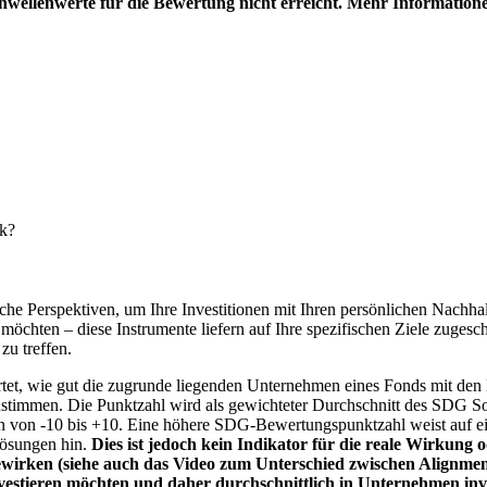
hwellenwerte für die Bewertung nicht erreicht. Mehr Information
nk?
e Perspektiven, um Ihre Investitionen mit Ihren persönlichen Nachhalt
chten – diese Instrumente liefern auf Ihre spezifischen Ziele zugesch
zu treffen.
t, wie gut die zugrunde liegenden Unternehmen eines Fonds mit den 
timmen. Die Punktzahl wird als gewichteter Durchschnitt des SDG Solut
n von -10 bis +10. Eine höhere SDG-Bewertungspunktzahl weist auf eine
Lösungen hin.
Dies ist jedoch kein Indikator für die reale Wirkung
wirken (siehe auch das Video zum Unterschied zwischen Alignment
nvestieren möchten und daher durchschnittlich in Unternehmen inve