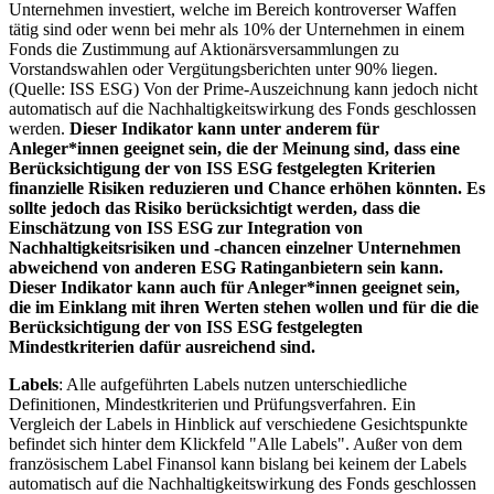
Unternehmen investiert, welche im Bereich kontroverser Waffen
tätig sind oder wenn bei mehr als 10% der Unternehmen in einem
Fonds die Zustimmung auf Aktionärsversammlungen zu
Vorstandswahlen oder Vergütungsberichten unter 90% liegen.
(Quelle: ISS ESG) Von der Prime-Auszeichnung kann jedoch nicht
automatisch auf die Nachhaltigkeitswirkung des Fonds geschlossen
werden.
Dieser Indikator kann unter anderem für
Anleger*innen geeignet sein, die der Meinung sind, dass eine
Berücksichtigung der von ISS ESG festgelegten Kriterien
finanzielle Risiken reduzieren und Chance erhöhen könnten. Es
sollte jedoch das Risiko berücksichtigt werden, dass die
Einschätzung von ISS ESG zur Integration von
Nachhaltigkeitsrisiken und -chancen einzelner Unternehmen
abweichend von anderen ESG Ratinganbietern sein kann.
Dieser Indikator kann auch für Anleger*innen geeignet sein,
die im Einklang mit ihren Werten stehen wollen und für die die
Berücksichtigung der von ISS ESG festgelegten
Mindestkriterien dafür ausreichend sind.
Labels
: Alle aufgeführten Labels nutzen unterschiedliche
Definitionen, Mindestkriterien und Prüfungsverfahren. Ein
Vergleich der Labels in Hinblick auf verschiedene Gesichtspunkte
befindet sich hinter dem Klickfeld "Alle Labels". Außer von dem
französischem Label Finansol kann bislang bei keinem der Labels
automatisch auf die Nachhaltigkeitswirkung des Fonds geschlossen