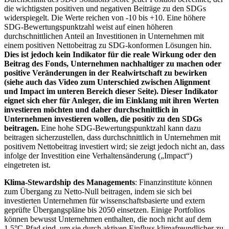
die wichtigsten positiven und negativen Beiträge zu den SDGs
widerspiegelt. Die Werte reichen von -10 bis +10. Eine höhere
SDG-Bewertungspunktzahl weist auf einen höheren
durchschnittlichen Anteil an Investitionen in Unternehmen mit
einem positiven Nettobeitrag zu SDG-konformen Lösungen hin.
Dies ist jedoch kein Indikator für die reale Wirkung oder den
Beitrag des Fonds, Unternehmen nachhaltiger zu machen oder
positive Veränderungen in der Realwirtschaft zu bewirken
(siehe auch das Video zum Unterschied zwischen Alignment
und Impact im unteren Bereich dieser Seite). Dieser Indikator
eignet sich eher für Anleger, die im Einklang mit ihren Werten
investieren möchten und daher durchschnittlich in
Unternehmen investieren wollen, die positiv zu den SDGs
beitragen.
Eine hohe SDG-Bewertungspunktzahl kann dazu
beitragen sicherzustellen, dass durchschnittlich in Unternehmen mit
positivem Nettobeitrag investiert wird; sie zeigt jedoch nicht an, dass
infolge der Investition eine Verhaltensänderung („Impact“)
eingetreten ist.
Klima-Stewardship des Managements
: Finanzinstitute können
zum Übergang zu Netto-Null beitragen, indem sie sich bei
investierten Unternehmen für wissenschaftsbasierte und extern
geprüfte Übergangspläne bis 2050 einsetzen. Einige Portfolios
können bewusst Unternehmen enthalten, die noch nicht auf dem
1,5°C-Pfad sind, um sie durch aktiven Einfluss klimafreundlicher zu