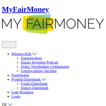
MyFairMoney
Wissens-Hub
Einsteigerkurs
Impact Investing Podcast
Doku: Nachhaltige Geldanlagen
Greenwashing checklist
Fragebogen
Produkt-Datenbank
Fonds-Datenbank
Impact-Datenbank
Gute Beratung
Login
DE