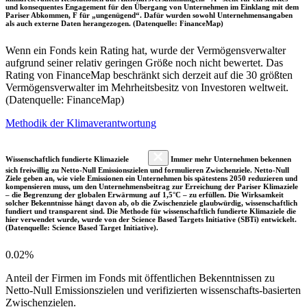
und konsequentes Engagement für den Übergang von Unternehmen im Einklang mit dem
Pariser Abkommen, F für „ungenügend“. Dafür wurden sowohl Unternehmensangaben
als auch externe Daten herangezogen. (Datenquelle: FinanceMap)
Wenn ein Fonds kein Rating hat, wurde der Vermögensverwalter
aufgrund seiner relativ geringen Größe noch nicht bewertet. Das
Rating von FinanceMap beschränkt sich derzeit auf die 30 größten
Vermögensverwalter im Mehrheitsbesitz von Investoren weltweit.
(Datenquelle: FinanceMap)
Methodik der Klimaverantwortung
Wissenschaftlich fundierte Klimaziele
Immer mehr Unternehmen bekennen
sich freiwillig zu Netto-Null Emissionszielen und formulieren Zwischenziele. Netto-Null
Ziele geben an, wie viele Emissionen ein Unternehmen bis spätestens 2050 reduzieren und
kompensieren muss, um den Unternehmensbeitrag zur Erreichung der Pariser Klimaziele
– die Begrenzung der globalen Erwärmung auf 1,5°C – zu erfüllen. Die Wirksamkeit
solcher Bekenntnisse hängt davon ab, ob die Zwischenziele glaubwürdig, wissenschaftlich
fundiert und transparent sind. Die Methode für wissenschaftlich fundierte Klimaziele die
hier verwendet wurde, wurde von der Science Based Targets Initiative (SBTi) entwickelt.
(Datenquelle: Science Based Target Initiative).
0.02%
Anteil der Firmen im Fonds mit öffentlichen Bekenntnissen zu
Netto-Null Emissionszielen und verifizierten wissenschafts-basierten
Zwischenzielen.