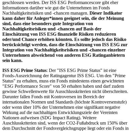
geschlossen werden. Der ISS ESG Performancescore gibt eher
Informationen darüber wie gut die Unternehmen im Fonds
Nachhaltigkeitsrisiken und -chancen managen.
Dieser Indikator
kann daher für Anleger*innen geeignet sein, die der Meinung
sind, dass eine besonders gute Integration von
Nachhaltigkeitsrisiken und -chancen auf Basis der
Einschätzung von ISS ESG finanzielle Risiken reduzieren
oder/und Chance erhöhen könnten. Es sollte jedoch das Risiko
berücksichtigt werden, dass die Einschätzung von ISS ESG zur
Integration von Nachhaltigkeitsrisiken und -chancen einzelner
Unternehmen abweichend von anderen ESG Ratinganbietern
sein kann.
ISS ESG Prime Status
: Der "ISS ESG Prime Status" ist eine
Fonds-Auszeichnung der Ratingagentur ISS ESG. Um den "Prime
Status" zu erhalten, muss ein Fonds mindestens einen gewichteten
"ESG Performance Score" von 50 erhalten haben und darf zudem
gewisse Schwellenwerte für Ausschlusskriterien nicht überschreiten.
Darunter fallen Fonds mit Kontroversen im Bereich der
internationalen Normen und Standards (höchste Kontroversenstufe)
oder wenn über 10% der Unternehmen eine signifikant negative
Wirkung auf die nachhaltigen Entwicklungsziele der Vereinten
Nationen aufweisen (SDG Impact Rating). Weitere
Auschlusskriterien sind, wenn der CO2-Fußabdruck um 150% über
dem Durchschnitt der Fondsvergleichsgruppe liegt oder ein Fonds in