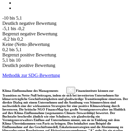
-10 bis 5,1
Deutlich negative Bewertung
-5,1 bis -0,2
Begrenzt negative Bewertung
-0,2 bis 0,2
Keine (Netto-)Bewertung
0,2 bis 5,1
Begrenzt positive Bewertung
5,1 bis 10
Deutlich positive Bewertung
Methodik zur SDG-Bewertung
Klima-Einflussnahme des Managements
Finanzinstitute können zur
Transition zu Netto-Null beitragen, indem sie sich bei investierten Unternehmen für
klimaverträgliche Geschäftstätigkeiten und glaubwürdige Transitionspläne einsetzen. Der
direkte Dialog mit einem Unternehmen und die Ausübung von Stimmrechten sind
nachweislich eine der wirksamsten Strategien für eine positive Klimawirkung durch
Investoren. Die britische NGO FinanceMap hat große Vermögensverwalter im Hinblick
auf ihre Klima-Einflussnahme (sogenanntes Climate-Stewardship) bewertet. Der
Buchstabe beschreibt ähnlich wie eine Schulnote, wie glaubwürdig ein
Vermögensverwalters Einfluss auf Unternehmen nimmt, um sie in Einklang mit dem
Klima-Übereinkommen von Paris zu bringen. Dies beinhaltet zum Beispiel die
Einflussnahme auf das Geschäftsmodell, Eskalationsstrategien und die Abstimmung zu
klimarelevanten Resolutionen auf Aktionärsversammlungen. "A" steht für ein starkes