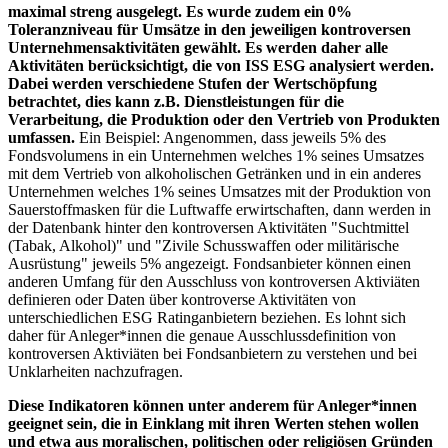
maximal streng ausgelegt. Es wurde zudem ein 0%
Toleranzniveau für Umsätze in den jeweiligen kontroversen
Unternehmensaktivitäten gewählt. Es werden daher alle
Aktivitäten berücksichtigt, die von ISS ESG analysiert werden.
Dabei werden verschiedene Stufen der Wertschöpfung
betrachtet, dies kann z.B. Dienstleistungen für die
Verarbeitung, die Produktion oder den Vertrieb von Produkten
umfassen.
Ein Beispiel: Angenommen, dass jeweils 5% des
Fondsvolumens in ein Unternehmen welches 1% seines Umsatzes
mit dem Vertrieb von alkoholischen Getränken und in ein anderes
Unternehmen welches 1% seines Umsatzes mit der Produktion von
Sauerstoffmasken für die Luftwaffe erwirtschaften, dann werden in
der Datenbank hinter den kontroversen Aktivitäten "Suchtmittel
(Tabak, Alkohol)" und "Zivile Schusswaffen oder militärische
Ausrüstung" jeweils 5% angezeigt. Fondsanbieter können einen
anderen Umfang für den Ausschluss von kontroversen Aktiviäten
definieren oder Daten über kontroverse Aktivitäten von
unterschiedlichen ESG Ratinganbietern beziehen. Es lohnt sich
daher für Anleger*innen die genaue Ausschlussdefinition von
kontroversen Aktiviäten bei Fondsanbietern zu verstehen und bei
Unklarheiten nachzufragen.
Diese Indikatoren können unter anderem für Anleger*innen
geeignet sein, die in Einklang mit ihren Werten stehen wollen
und etwa aus moralischen, politischen oder religiösen Gründen