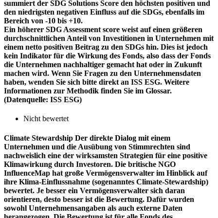
summiert der SDG Solutions Score den höchsten positiven und
den niedrigsten negativen Einfluss auf die SDGs, ebenfalls im
Bereich von -10 bis +10.
Ein höherer SDG Assessment score weist auf einen größeren
durchschnittlichen Anteil von Investitionen in Unternehmen mit
einem netto positiven Beitrag zu den SDGs hin. Dies ist jedoch
kein Indikator für die Wirkung des Fonds, also dass der Fonds
die Unternehmen nachhaltiger gemacht hat oder in Zukunft
machen wird. Wenn Sie Fragen zu den Unternehmensdaten
haben, wenden Sie sich bitte direkt an ISS ESG. Weitere
Informationen zur Methodik finden Sie im Glossar.
(Datenquelle: ISS ESG)
Nicht bewertet
Climate Stewardship
Der direkte Dialog mit einem
Unternehmen und die Ausübung von Stimmrechten sind
nachweislich eine der wirksamsten Strategien für eine positive
Klimawirkung durch Investoren. Die britische NGO
InfluenceMap hat große Vermögensverwalter im Hinblick auf
ihre Klima-Einflussnahme (sogenanntes Climate-Stewardship)
bewertet. Je besser ein Vermögensverwalter sich daran
orientieren, desto besser ist die Bewertung. Dafür wurden
sowohl Unternehmensangaben als auch externe Daten
herangezogen. Die Bewertung ist für alle Fonds des