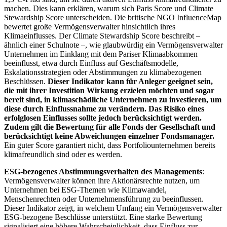
machen. Dies kann erklären, warum sich Paris Score und Climate
Stewardship Score unterscheiden. Die britische NGO InfluenceMap
bewertet große Vermögensverwalter hinsichtlich ihres
Klimaeinflusses. Der Climate Stewardship Score beschreibt –
ähnlich einer Schulnote –, wie glaubwürdig ein Vermögensverwalter
Unternehmen im Einklang mit dem Pariser Klimaabkommen
beeinflusst, etwa durch Einfluss auf Geschäftsmodelle,
Eskalationsstrategien oder Abstimmungen zu klimabezogenen
Beschlüssen.
Dieser Indikator kann für Anleger geeignet sein,
die mit ihrer Investition Wirkung erzielen möchten und sogar
bereit sind, in klimaschädliche Unternehmen zu investieren, um
diese durch Einflussnahme zu verändern. Das Risiko eines
erfolglosen Einflusses sollte jedoch berücksichtigt werden.
Zudem gilt die Bewertung für alle Fonds der Gesellschaft und
berücksichtigt keine Abweichungen einzelner Fondsmanager.
Ein guter Score garantiert nicht, dass Portfoliounternehmen bereits
klimafreundlich sind oder es werden.
ESG-bezogenes Abstimmungsverhalten des Managements
:
Vermögensverwalter können ihre Aktionärsrechte nutzen, um
Unternehmen bei ESG-Themen wie Klimawandel,
Menschenrechten oder Unternehmensführung zu beeinflussen.
Dieser Indikator zeigt, in welchem Umfang ein Vermögensverwalter
ESG-bezogene Beschlüsse unterstützt. Eine starke Bewertung
signalisiert eine höhere Wahrscheinlichkeit, dass Einfluss zur