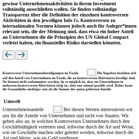
gewisse Unternehmensaktivitäten in ihrem Investment
vollständig ausschließen wollen. Sie finden vollständige
Transparenz über die Definition der einzelnen kontroversen
Aktivitäten in den jeweiligen Info i's. Kontroversen zu
internationalen Normen können jedoch auch für Anleger*innen
relevant sein, die der Meinung sind, dass etwa ein hoher Anteil
an Unternehmen die die Prinzipien des UN Global Compact
verletzt haben, ein finanzielles Risiko darstellen könnten.
Kontroverse Unternehmensbeteiligungen im Fonds
Die Angaben beziehen sich
auf den Anteil von Unternehmen im Fonds, die an kontroversen Aktivitäten beteiligt sind.
Sie können nicht aufsummiert werden, da es möglich ist, dass ein Unternehmen in
mehreren kontroversen Aktivitäten tätig ist, aber nur einmal gezählt wird. Daher kann
die Gesamthöhe niedriger sein als die Summe der unten gelisteten Anteile.
Umwelt
Unternehmensanteile
Bei diesen Werten interessieren wir
uns für die Anteile von Unternehmen und nicht von Staaten. Wir
geben also an, in welchen Kontroversen Unternehmen durch ihre
Geschäftstätigkeit vertreten sind, teilweise durch die Art und Weise,
wie sie Geschäfte machen oder geleitet werden, teilweise durch die
Art und Weise, wie sie Geld verdienen.