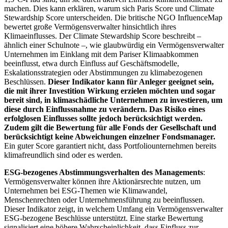
machen. Dies kann erklären, warum sich Paris Score und Climate
Stewardship Score unterscheiden. Die britische NGO InfluenceMap
bewertet große Vermögensverwalter hinsichtlich ihres
Klimaeinflusses. Der Climate Stewardship Score beschreibt –
ähnlich einer Schulnote –, wie glaubwürdig ein Vermögensverwalter
Unternehmen im Einklang mit dem Pariser Klimaabkommen
beeinflusst, etwa durch Einfluss auf Geschäftsmodelle,
Eskalationsstrategien oder Abstimmungen zu klimabezogenen
Beschlüssen.
Dieser Indikator kann für Anleger geeignet sein,
die mit ihrer Investition Wirkung erzielen möchten und sogar
bereit sind, in klimaschädliche Unternehmen zu investieren, um
diese durch Einflussnahme zu verändern. Das Risiko eines
erfolglosen Einflusses sollte jedoch berücksichtigt werden.
Zudem gilt die Bewertung für alle Fonds der Gesellschaft und
berücksichtigt keine Abweichungen einzelner Fondsmanager.
Ein guter Score garantiert nicht, dass Portfoliounternehmen bereits
klimafreundlich sind oder es werden.
ESG-bezogenes Abstimmungsverhalten des Managements
:
Vermögensverwalter können ihre Aktionärsrechte nutzen, um
Unternehmen bei ESG-Themen wie Klimawandel,
Menschenrechten oder Unternehmensführung zu beeinflussen.
Dieser Indikator zeigt, in welchem Umfang ein Vermögensverwalter
ESG-bezogene Beschlüsse unterstützt. Eine starke Bewertung
signalisiert eine höhere Wahrscheinlichkeit, dass Einfluss zur