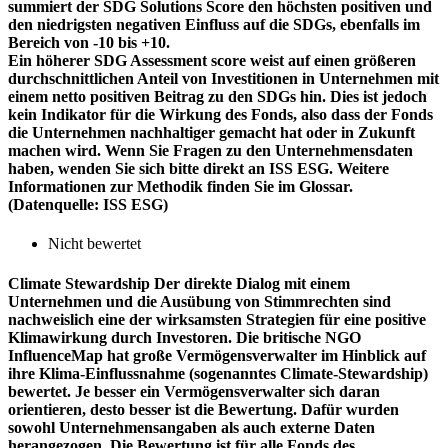
summiert der SDG Solutions Score den höchsten positiven und
den niedrigsten negativen Einfluss auf die SDGs, ebenfalls im
Bereich von -10 bis +10.
Ein höherer SDG Assessment score weist auf einen größeren
durchschnittlichen Anteil von Investitionen in Unternehmen mit
einem netto positiven Beitrag zu den SDGs hin. Dies ist jedoch
kein Indikator für die Wirkung des Fonds, also dass der Fonds
die Unternehmen nachhaltiger gemacht hat oder in Zukunft
machen wird. Wenn Sie Fragen zu den Unternehmensdaten
haben, wenden Sie sich bitte direkt an ISS ESG. Weitere
Informationen zur Methodik finden Sie im Glossar.
(Datenquelle: ISS ESG)
Nicht bewertet
Climate Stewardship
Der direkte Dialog mit einem
Unternehmen und die Ausübung von Stimmrechten sind
nachweislich eine der wirksamsten Strategien für eine positive
Klimawirkung durch Investoren. Die britische NGO
InfluenceMap hat große Vermögensverwalter im Hinblick auf
ihre Klima-Einflussnahme (sogenanntes Climate-Stewardship)
bewertet. Je besser ein Vermögensverwalter sich daran
orientieren, desto besser ist die Bewertung. Dafür wurden
sowohl Unternehmensangaben als auch externe Daten
herangezogen. Die Bewertung ist für alle Fonds des