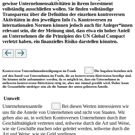
gewisse Unternehmensaktivitäten in ihrem Investment
vollständig ausschließen wollen. Sie finden vollständige
Transparenz über die Definition der einzelnen kontroversen
Aktivitäten in den jeweiligen Info i's. Kontroversen zu
internationalen Normen können jedoch auch für Anleger*innen
relevant sein, die der Meinung sind, dass etwa ein hoher Anteil
an Unternehmen die die Prinzipien des UN Global Compact
verletzt haben, ein finanzielles Risiko darstellen könnten.
Kontroverse Unternehmensbeteiligungen im Fonds
Die Angaben beziehen sich
auf den Anteil von Unternehmen im Fonds, die an kontroversen Aktivitäten beteiligt sind.
Sie können nicht aufsummiert werden, da es möglich ist, dass ein Unternehmen in
mehreren kontroversen Aktivitäten tätig ist, aber nur einmal gezählt wird. Daher kann
die Gesamthöhe niedriger sein als die Summe der unten gelisteten Anteile.
Umwelt
Unternehmensanteile
Bei diesen Werten interessieren wir
uns für die Anteile von Unternehmen und nicht von Staaten. Wir
geben also an, in welchen Kontroversen Unternehmen durch ihre
Geschäftstätigkeit vertreten sind, teilweise durch die Art und Weise,
wie sie Geschäfte machen oder geleitet werden, teilweise durch die
Art und Weise, wie sie Geld verdienen.