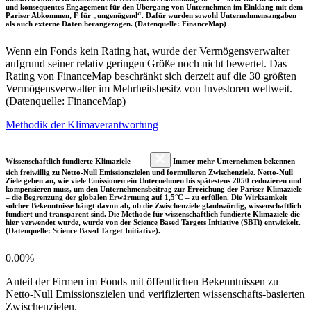
und konsequentes Engagement für den Übergang von Unternehmen im Einklang mit dem
Pariser Abkommen, F für „ungenügend“. Dafür wurden sowohl Unternehmensangaben
als auch externe Daten herangezogen. (Datenquelle: FinanceMap)
Wenn ein Fonds kein Rating hat, wurde der Vermögensverwalter
aufgrund seiner relativ geringen Größe noch nicht bewertet. Das
Rating von FinanceMap beschränkt sich derzeit auf die 30 größten
Vermögensverwalter im Mehrheitsbesitz von Investoren weltweit.
(Datenquelle: FinanceMap)
Methodik der Klimaverantwortung
Wissenschaftlich fundierte Klimaziele
Immer mehr Unternehmen bekennen
sich freiwillig zu Netto-Null Emissionszielen und formulieren Zwischenziele. Netto-Null
Ziele geben an, wie viele Emissionen ein Unternehmen bis spätestens 2050 reduzieren und
kompensieren muss, um den Unternehmensbeitrag zur Erreichung der Pariser Klimaziele
– die Begrenzung der globalen Erwärmung auf 1,5°C – zu erfüllen. Die Wirksamkeit
solcher Bekenntnisse hängt davon ab, ob die Zwischenziele glaubwürdig, wissenschaftlich
fundiert und transparent sind. Die Methode für wissenschaftlich fundierte Klimaziele die
hier verwendet wurde, wurde von der Science Based Targets Initiative (SBTi) entwickelt.
(Datenquelle: Science Based Target Initiative).
0.00%
Anteil der Firmen im Fonds mit öffentlichen Bekenntnissen zu
Netto-Null Emissionszielen und verifizierten wissenschafts-basierten
Zwischenzielen.