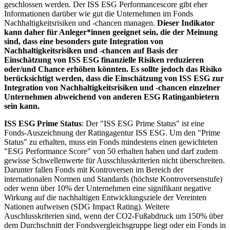
geschlossen werden. Der ISS ESG Performancescore gibt eher
Informationen darüber wie gut die Unternehmen im Fonds
Nachhaltigkeitsrisiken und -chancen managen.
Dieser Indikator
kann daher für Anleger*innen geeignet sein, die der Meinung
sind, dass eine besonders gute Integration von
Nachhaltigkeitsrisiken und -chancen auf Basis der
Einschätzung von ISS ESG finanzielle Risiken reduzieren
oder/und Chance erhöhen könnten. Es sollte jedoch das Risiko
berücksichtigt werden, dass die Einschätzung von ISS ESG zur
Integration von Nachhaltigkeitsrisiken und -chancen einzelner
Unternehmen abweichend von anderen ESG Ratinganbietern
sein kann.
ISS ESG Prime Status
: Der "ISS ESG Prime Status" ist eine
Fonds-Auszeichnung der Ratingagentur ISS ESG. Um den "Prime
Status" zu erhalten, muss ein Fonds mindestens einen gewichteten
"ESG Performance Score" von 50 erhalten haben und darf zudem
gewisse Schwellenwerte für Ausschlusskriterien nicht überschreiten.
Darunter fallen Fonds mit Kontroversen im Bereich der
internationalen Normen und Standards (höchste Kontroversenstufe)
oder wenn über 10% der Unternehmen eine signifikant negative
Wirkung auf die nachhaltigen Entwicklungsziele der Vereinten
Nationen aufweisen (SDG Impact Rating). Weitere
Auschlusskriterien sind, wenn der CO2-Fußabdruck um 150% über
dem Durchschnitt der Fondsvergleichsgruppe liegt oder ein Fonds in