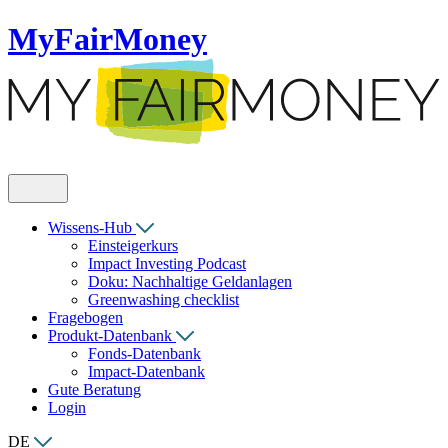
MyFairMoney
Wissens-Hub
Einsteigerkurs
Impact Investing Podcast
Doku: Nachhaltige Geldanlagen
Greenwashing checklist
Fragebogen
Produkt-Datenbank
Fonds-Datenbank
Impact-Datenbank
Gute Beratung
Login
DE