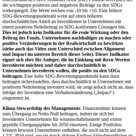
die wichtigsten positiven und negativen Beiträge zu den SDGs
widerspiegelt. Die Werte reichen von -10 bis +10. Eine höhere
SDG-Bewertungspunktzahl weist auf einen höheren
durchschnittlichen Anteil an Investitionen in Unternehmen mit
einem positiven Nettobeitrag zu SDG-konformen Lösungen hin.
Dies ist jedoch kein Indikator für die reale Wirkung oder den
Beitrag des Fonds, Unternehmen nachhaltiger zu machen oder
positive Veränderungen in der Realwirtschaft zu bewirken
(siehe auch das Video zum Unterschied zwischen Alignment
und Impact im unteren Bereich dieser Seite). Dieser Indikator
eignet sich eher für Anleger, die im Einklang mit ihren Werten
investieren möchten und daher durchschnittlich in
Unternehmen investieren wollen, die positiv zu den SDGs
beitragen.
Eine hohe SDG-Bewertungspunktzahl kann dazu
beitragen sicherzustellen, dass durchschnittlich in Unternehmen mit
positivem Nettobeitrag investiert wird; sie zeigt jedoch nicht an, dass
infolge der Investition eine Verhaltensänderung („Impact“)
eingetreten ist.
Klima-Stewardship des Managements
: Finanzinstitute können
zum Übergang zu Netto-Null beitragen, indem sie sich bei
investierten Unternehmen für wissenschaftsbasierte und extern
geprüfte Übergangspläne bis 2050 einsetzen. Einige Portfolios
können bewusst Unternehmen enthalten, die noch nicht auf dem
1,5°C-Pfad sind, um sie durch aktiven Einfluss klimafreundlicher zu