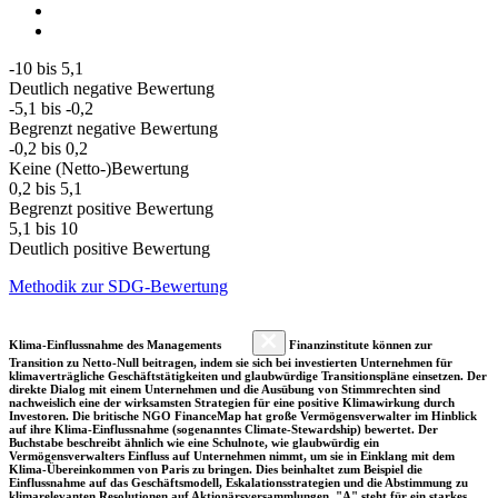
-10 bis 5,1
Deutlich negative Bewertung
-5,1 bis -0,2
Begrenzt negative Bewertung
-0,2 bis 0,2
Keine (Netto-)Bewertung
0,2 bis 5,1
Begrenzt positive Bewertung
5,1 bis 10
Deutlich positive Bewertung
Methodik zur SDG-Bewertung
Klima-Einflussnahme des Managements
Finanzinstitute können zur
Transition zu Netto-Null beitragen, indem sie sich bei investierten Unternehmen für
klimaverträgliche Geschäftstätigkeiten und glaubwürdige Transitionspläne einsetzen. Der
direkte Dialog mit einem Unternehmen und die Ausübung von Stimmrechten sind
nachweislich eine der wirksamsten Strategien für eine positive Klimawirkung durch
Investoren. Die britische NGO FinanceMap hat große Vermögensverwalter im Hinblick
auf ihre Klima-Einflussnahme (sogenanntes Climate-Stewardship) bewertet. Der
Buchstabe beschreibt ähnlich wie eine Schulnote, wie glaubwürdig ein
Vermögensverwalters Einfluss auf Unternehmen nimmt, um sie in Einklang mit dem
Klima-Übereinkommen von Paris zu bringen. Dies beinhaltet zum Beispiel die
Einflussnahme auf das Geschäftsmodell, Eskalationsstrategien und die Abstimmung zu
klimarelevanten Resolutionen auf Aktionärsversammlungen. "A" steht für ein starkes