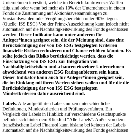
Unternehmen investiert, welche im Bereich kontroverser Waffen
tätig sind oder wenn bei mehr als 10% der Unternehmen in einem
Fonds die Zustimmung auf Aktionärsversammlungen zu
Vorstandswahlen oder Vergütungsberichten unter 90% liegen.
(Quelle: ISS ESG) Von der Prime-Auszeichnung kann jedoch nicht
automatisch auf die Nachhaltigkeitswirkung des Fonds geschlossen
werden.
Dieser Indikator kann unter anderem für
Anleger*innen geeignet sein, die der Meinung sind, dass eine
Berücksichtigung der von ISS ESG festgelegten Kriterien
finanzielle Risiken reduzieren und Chance erhöhen könnten. Es
sollte jedoch das Risiko berücksichtigt werden, dass die
Einschätzung von ISS ESG zur Integration von
Nachhaltigkeitsrisiken und -chancen einzelner Unternehmen
abweichend von anderen ESG Ratinganbietern sein kann.
Dieser Indikator kann auch für Anleger*innen geeignet sein,
die im Einklang mit ihren Werten stehen wollen und für die die
Berücksichtigung der von ISS ESG festgelegten
Mindestkriterien dafür ausreichend sind.
Labels
: Alle aufgeführten Labels nutzen unterschiedliche
Definitionen, Mindestkriterien und Prüfungsverfahren. Ein
Vergleich der Labels in Hinblick auf verschiedene Gesichtspunkte
befindet sich hinter dem Klickfeld "Alle Labels". Außer von dem
französischem Label Finansol kann bislang bei keinem der Labels
automatisch auf die Nachhaltigkeitswirkung des Fonds geschlossen