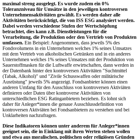
maximal streng ausgelegt. Es wurde zudem ein 0%
Toleranzniveau für Umsätze in den jeweiligen kontroversen
Unternehmensaktivitäten gewählt. Es werden daher alle
Aktivitäten berücksichtigt, die von ISS ESG analysiert werden.
Dabei werden verschiedene Stufen der Wertschöpfung
betrachtet, dies kann z.B. Dienstleistungen für die
Verarbeitung, die Produktion oder den Vertrieb von Produkten
umfassen.
Ein Beispiel: Angenommen, dass jeweils 5% des
Fondsvolumens in ein Unternehmen welches 1% seines Umsatzes
mit dem Vertrieb von alkoholischen Getränken und in ein anderes
Unternehmen welches 1% seines Umsatzes mit der Produktion von
Sauerstoffmasken für die Luftwaffe erwirtschaften, dann werden in
der Datenbank hinter den kontroversen Aktivitäten "Suchtmittel
(Tabak, Alkohol)" und "Zivile Schusswaffen oder militärische
Ausrüstung" jeweils 5% angezeigt. Fondsanbieter können einen
anderen Umfang für den Ausschluss von kontroversen Aktiviäten
definieren oder Daten über kontroverse Aktivitäten von
unterschiedlichen ESG Ratinganbietern beziehen. Es lohnt sich
daher für Anleger*innen die genaue Ausschlussdefinition von
kontroversen Aktiviäten bei Fondsanbietern zu verstehen und bei
Unklarheiten nachzufragen.
Diese Indikatoren können unter anderem für Anleger*innen
geeignet sein, die in Einklang mit ihren Werten stehen wollen
und etwa aus moralischen, politischen oder religiösen Gründen