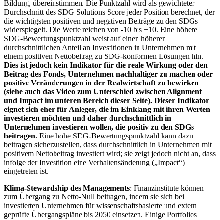
Bildung, übereinstimmen. Die Punktzahl wird als gewichteter
Durchschnitt des SDG Solutions Score jeder Position berechnet, der
die wichtigsten positiven und negativen Beiträge zu den SDGs
widerspiegelt. Die Werte reichen von -10 bis +10. Eine höhere
SDG-Bewertungspunktzahl weist auf einen höheren
durchschnittlichen Anteil an Investitionen in Unternehmen mit
einem positiven Nettobeitrag zu SDG-konformen Lösungen hin.
Dies ist jedoch kein Indikator für die reale Wirkung oder den
Beitrag des Fonds, Unternehmen nachhaltiger zu machen oder
positive Veränderungen in der Realwirtschaft zu bewirken
(siehe auch das Video zum Unterschied zwischen Alignment
und Impact im unteren Bereich dieser Seite). Dieser Indikator
eignet sich eher für Anleger, die im Einklang mit ihren Werten
investieren möchten und daher durchschnittlich in
Unternehmen investieren wollen, die positiv zu den SDGs
beitragen.
Eine hohe SDG-Bewertungspunktzahl kann dazu
beitragen sicherzustellen, dass durchschnittlich in Unternehmen mit
positivem Nettobeitrag investiert wird; sie zeigt jedoch nicht an, dass
infolge der Investition eine Verhaltensänderung („Impact“)
eingetreten ist.
Klima-Stewardship des Managements
: Finanzinstitute können
zum Übergang zu Netto-Null beitragen, indem sie sich bei
investierten Unternehmen für wissenschaftsbasierte und extern
geprüfte Übergangspläne bis 2050 einsetzen. Einige Portfolios