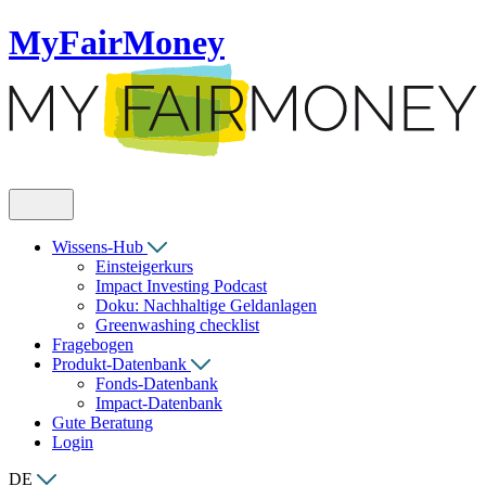
MyFairMoney
Wissens-Hub
Einsteigerkurs
Impact Investing Podcast
Doku: Nachhaltige Geldanlagen
Greenwashing checklist
Fragebogen
Produkt-Datenbank
Fonds-Datenbank
Impact-Datenbank
Gute Beratung
Login
DE