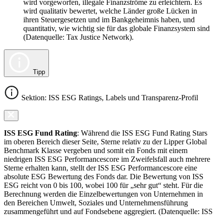
wird vorgeworfen, illegale Finanzströme zu erleichtern. Es
wird qualitativ bewertet, welche Länder große Lücken in
ihren Steuergesetzen und im Bankgeheimnis haben, und
quantitativ, wie wichtig sie für das globale Finanzsystem sind
(Datenquelle: Tax Justice Network).
Tipp
Sektion: ISS ESG Ratings, Labels und Transparenz-Profil
ISS ESG Fund Rating
: Während die ISS ESG Fund Rating Stars
im oberen Bereich dieser Seite, Sterne relativ zu der Lipper Global
Benchmark Klasse vergeben und somit ein Fonds mit einem
niedrigen ISS ESG Performancescore im Zweifelsfall auch mehrere
Sterne erhalten kann, stellt der ISS ESG Performancescore eine
absolute ESG Bewertung des Fonds dar. Die Bewertung von ISS
ESG reicht von 0 bis 100, wobei 100 für „sehr gut“ steht. Für die
Berechnung werden die Einzelbewertungen von Unternehmen in
den Bereichen Umwelt, Soziales und Unternehmensführung
zusammengeführt und auf Fondsebene aggregiert. (Datenquelle: ISS