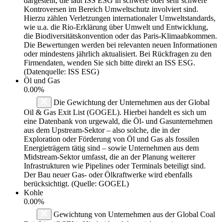
dargestellt, die laut ISS ESG in schwere oder sehr schwere
Kontroversen im Bereich Umweltschutz involviert sind.
Hierzu zählen Verletzungen internationaler Umweltstandards,
wie u.a. die Rio-Erklärung über Umwelt und Entwicklung,
die Biodiversitätskonvention oder das Paris-Klimaabkommen.
Die Bewertungen werden bei relevanten neuen Informationen
oder mindestens jährlich aktualisiert. Bei Rückfragen zu den
Firmendaten, wenden Sie sich bitte direkt an ISS ESG.
(Datenquelle: ISS ESG)
Öl und Gas
0.00%
Die Gewichtung der Unternehmen aus der Global
Oil & Gas Exit List (GOGEL). Hierbei handelt es sich um
eine Datenbank von urgewald, die Öl- und Gasunternehmen
aus dem Upstream-Sektor – also solche, die in der
Exploration oder Förderung von Öl und Gas als fossilen
Energieträgern tätig sind – sowie Unternehmen aus dem
Midstream-Sektor umfasst, die an der Planung weiterer
Infrastrukturen wie Pipelines oder Terminals beteiligt sind.
Der Bau neuer Gas- oder Ölkraftwerke wird ebenfalls
berücksichtigt. (Quelle: GOGEL)
Kohle
0.00%
Gewichtung von Unternehmen aus der Global Coal