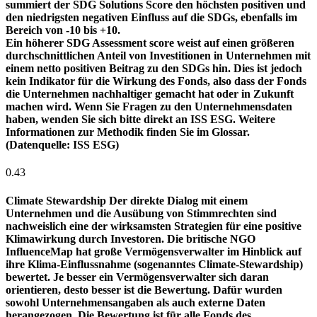
summiert der SDG Solutions Score den höchsten positiven und
den niedrigsten negativen Einfluss auf die SDGs, ebenfalls im
Bereich von -10 bis +10.
Ein höherer SDG Assessment score weist auf einen größeren
durchschnittlichen Anteil von Investitionen in Unternehmen mit
einem netto positiven Beitrag zu den SDGs hin. Dies ist jedoch
kein Indikator für die Wirkung des Fonds, also dass der Fonds
die Unternehmen nachhaltiger gemacht hat oder in Zukunft
machen wird. Wenn Sie Fragen zu den Unternehmensdaten
haben, wenden Sie sich bitte direkt an ISS ESG. Weitere
Informationen zur Methodik finden Sie im Glossar.
(Datenquelle: ISS ESG)
0.43
Climate Stewardship
Der direkte Dialog mit einem
Unternehmen und die Ausübung von Stimmrechten sind
nachweislich eine der wirksamsten Strategien für eine positive
Klimawirkung durch Investoren. Die britische NGO
InfluenceMap hat große Vermögensverwalter im Hinblick auf
ihre Klima-Einflussnahme (sogenanntes Climate-Stewardship)
bewertet. Je besser ein Vermögensverwalter sich daran
orientieren, desto besser ist die Bewertung. Dafür wurden
sowohl Unternehmensangaben als auch externe Daten
herangezogen. Die Bewertung ist für alle Fonds des