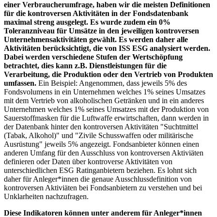
einer Verbraucherumfrage, haben wir die meisten Definitionen
für die kontroversen Aktivitäten in der Fondsdatenbank
maximal streng ausgelegt. Es wurde zudem ein 0%
Toleranzniveau für Umsätze in den jeweiligen kontroversen
Unternehmensaktivitäten gewählt. Es werden daher alle
Aktivitäten berücksichtigt, die von ISS ESG analysiert werden.
Dabei werden verschiedene Stufen der Wertschöpfung
betrachtet, dies kann z.B. Dienstleistungen für die
Verarbeitung, die Produktion oder den Vertrieb von Produkten
umfassen.
Ein Beispiel: Angenommen, dass jeweils 5% des
Fondsvolumens in ein Unternehmen welches 1% seines Umsatzes
mit dem Vertrieb von alkoholischen Getränken und in ein anderes
Unternehmen welches 1% seines Umsatzes mit der Produktion von
Sauerstoffmasken für die Luftwaffe erwirtschaften, dann werden in
der Datenbank hinter den kontroversen Aktivitäten "Suchtmittel
(Tabak, Alkohol)" und "Zivile Schusswaffen oder militärische
Ausrüstung" jeweils 5% angezeigt. Fondsanbieter können einen
anderen Umfang für den Ausschluss von kontroversen Aktiviäten
definieren oder Daten über kontroverse Aktivitäten von
unterschiedlichen ESG Ratinganbietern beziehen. Es lohnt sich
daher für Anleger*innen die genaue Ausschlussdefinition von
kontroversen Aktiviäten bei Fondsanbietern zu verstehen und bei
Unklarheiten nachzufragen.
Diese Indikatoren können unter anderem für Anleger*innen