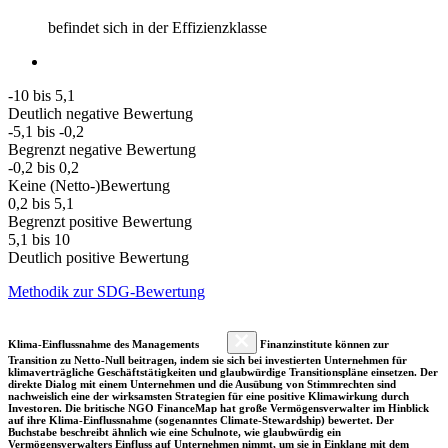
befindet sich in der Effizienzklasse
-10 bis 5,1
Deutlich negative Bewertung
-5,1 bis -0,2
Begrenzt negative Bewertung
-0,2 bis 0,2
Keine (Netto-)Bewertung
0,2 bis 5,1
Begrenzt positive Bewertung
5,1 bis 10
Deutlich positive Bewertung
Methodik zur SDG-Bewertung
Klima-Einflussnahme des Managements
Finanzinstitute können zur
Transition zu Netto-Null beitragen, indem sie sich bei investierten Unternehmen für
klimaverträgliche Geschäftstätigkeiten und glaubwürdige Transitionspläne einsetzen. Der
direkte Dialog mit einem Unternehmen und die Ausübung von Stimmrechten sind
nachweislich eine der wirksamsten Strategien für eine positive Klimawirkung durch
Investoren. Die britische NGO FinanceMap hat große Vermögensverwalter im Hinblick
auf ihre Klima-Einflussnahme (sogenanntes Climate-Stewardship) bewertet. Der
Buchstabe beschreibt ähnlich wie eine Schulnote, wie glaubwürdig ein
Vermögensverwalters Einfluss auf Unternehmen nimmt, um sie in Einklang mit dem