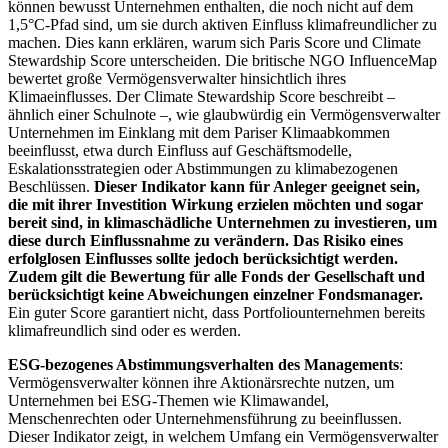
können bewusst Unternehmen enthalten, die noch nicht auf dem
1,5°C-Pfad sind, um sie durch aktiven Einfluss klimafreundlicher zu
machen. Dies kann erklären, warum sich Paris Score und Climate
Stewardship Score unterscheiden. Die britische NGO InfluenceMap
bewertet große Vermögensverwalter hinsichtlich ihres
Klimaeinflusses. Der Climate Stewardship Score beschreibt –
ähnlich einer Schulnote –, wie glaubwürdig ein Vermögensverwalter
Unternehmen im Einklang mit dem Pariser Klimaabkommen
beeinflusst, etwa durch Einfluss auf Geschäftsmodelle,
Eskalationsstrategien oder Abstimmungen zu klimabezogenen
Beschlüssen.
Dieser Indikator kann für Anleger geeignet sein,
die mit ihrer Investition Wirkung erzielen möchten und sogar
bereit sind, in klimaschädliche Unternehmen zu investieren, um
diese durch Einflussnahme zu verändern. Das Risiko eines
erfolglosen Einflusses sollte jedoch berücksichtigt werden.
Zudem gilt die Bewertung für alle Fonds der Gesellschaft und
berücksichtigt keine Abweichungen einzelner Fondsmanager.
Ein guter Score garantiert nicht, dass Portfoliounternehmen bereits
klimafreundlich sind oder es werden.
ESG-bezogenes Abstimmungsverhalten des Managements
:
Vermögensverwalter können ihre Aktionärsrechte nutzen, um
Unternehmen bei ESG-Themen wie Klimawandel,
Menschenrechten oder Unternehmensführung zu beeinflussen.
Dieser Indikator zeigt, in welchem Umfang ein Vermögensverwalter