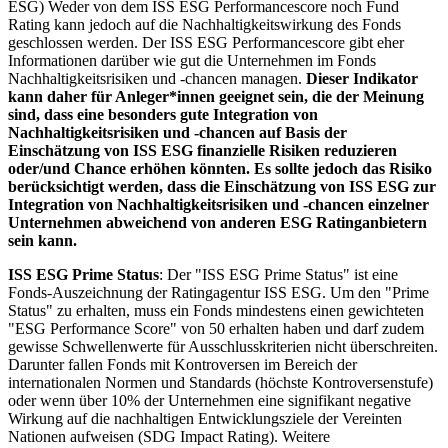
ESG) Weder von dem ISS ESG Performancescore noch Fund
Rating kann jedoch auf die Nachhaltigkeitswirkung des Fonds
geschlossen werden. Der ISS ESG Performancescore gibt eher
Informationen darüber wie gut die Unternehmen im Fonds
Nachhaltigkeitsrisiken und -chancen managen.
Dieser Indikator
kann daher für Anleger*innen geeignet sein, die der Meinung
sind, dass eine besonders gute Integration von
Nachhaltigkeitsrisiken und -chancen auf Basis der
Einschätzung von ISS ESG finanzielle Risiken reduzieren
oder/und Chance erhöhen könnten. Es sollte jedoch das Risiko
berücksichtigt werden, dass die Einschätzung von ISS ESG zur
Integration von Nachhaltigkeitsrisiken und -chancen einzelner
Unternehmen abweichend von anderen ESG Ratinganbietern
sein kann.
ISS ESG Prime Status
: Der "ISS ESG Prime Status" ist eine
Fonds-Auszeichnung der Ratingagentur ISS ESG. Um den "Prime
Status" zu erhalten, muss ein Fonds mindestens einen gewichteten
"ESG Performance Score" von 50 erhalten haben und darf zudem
gewisse Schwellenwerte für Ausschlusskriterien nicht überschreiten.
Darunter fallen Fonds mit Kontroversen im Bereich der
internationalen Normen und Standards (höchste Kontroversenstufe)
oder wenn über 10% der Unternehmen eine signifikant negative
Wirkung auf die nachhaltigen Entwicklungsziele der Vereinten
Nationen aufweisen (SDG Impact Rating). Weitere