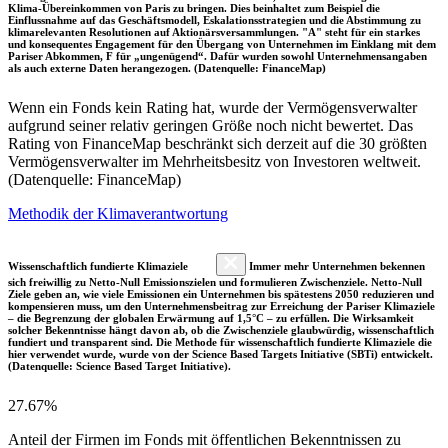
Klima-Übereinkommen von Paris zu bringen. Dies beinhaltet zum Beispiel die
Einflussnahme auf das Geschäftsmodell, Eskalationsstrategien und die Abstimmung zu
klimarelevanten Resolutionen auf Aktionärsversammlungen. "A" steht für ein starkes
und konsequentes Engagement für den Übergang von Unternehmen im Einklang mit dem
Pariser Abkommen, F für „ungenügend“. Dafür wurden sowohl Unternehmensangaben
als auch externe Daten herangezogen. (Datenquelle: FinanceMap)
Wenn ein Fonds kein Rating hat, wurde der Vermögensverwalter
aufgrund seiner relativ geringen Größe noch nicht bewertet. Das
Rating von FinanceMap beschränkt sich derzeit auf die 30 größten
Vermögensverwalter im Mehrheitsbesitz von Investoren weltweit.
(Datenquelle: FinanceMap)
Methodik der Klimaverantwortung
Wissenschaftlich fundierte Klimaziele
Immer mehr Unternehmen bekennen
sich freiwillig zu Netto-Null Emissionszielen und formulieren Zwischenziele. Netto-Null
Ziele geben an, wie viele Emissionen ein Unternehmen bis spätestens 2050 reduzieren und
kompensieren muss, um den Unternehmensbeitrag zur Erreichung der Pariser Klimaziele
– die Begrenzung der globalen Erwärmung auf 1,5°C – zu erfüllen. Die Wirksamkeit
solcher Bekenntnisse hängt davon ab, ob die Zwischenziele glaubwürdig, wissenschaftlich
fundiert und transparent sind. Die Methode für wissenschaftlich fundierte Klimaziele die
hier verwendet wurde, wurde von der Science Based Targets Initiative (SBTi) entwickelt.
(Datenquelle: Science Based Target Initiative).
27.67%
Anteil der Firmen im Fonds mit öffentlichen Bekenntnissen zu