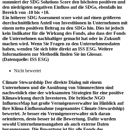
summiert der SDG Solutions Score den höchsten positiven und
den niedrigsten negativen Einfluss auf die SDGs, ebenfalls im
Bereich von -10 bis +10.
Ein höherer SDG Assessment score weist auf einen größeren
durchschnittlichen Anteil von Investitionen in Unternehmen mit
einem netto positiven Beitrag zu den SDGs hin. Dies ist jedoch
kein Indikator für die Wirkung des Fonds, also dass der Fonds
die Unternehmen nachhaltiger gemacht hat oder in Zukunft
machen wird. Wenn Sie Fragen zu den Unternehmensdaten
haben, wenden Sie sich bitte direkt an ISS ESG. Weitere
Informationen zur Methodik finden Sie im Glossar.
(Datenquelle: ISS ESG)
Nicht bewertet
Climate Stewardship
Der direkte Dialog mit einem
Unternehmen und die Ausübung von Stimmrechten sind
nachweislich eine der wirksamsten Strategien für eine positive
Klimawirkung durch Investoren. Die britische NGO
InfluenceMap hat große Vermögensverwalter im Hinblick auf
ihre Klima-Einflussnahme (sogenanntes Climate-Stewardship)
bewertet. Je besser ein Vermögensverwalter sich daran
orientieren, desto besser ist die Bewertung. Dafür wurden
sowohl Unternehmensangaben als auch externe Daten
herangezogen. Die Bewertung ist für alle Fonds des