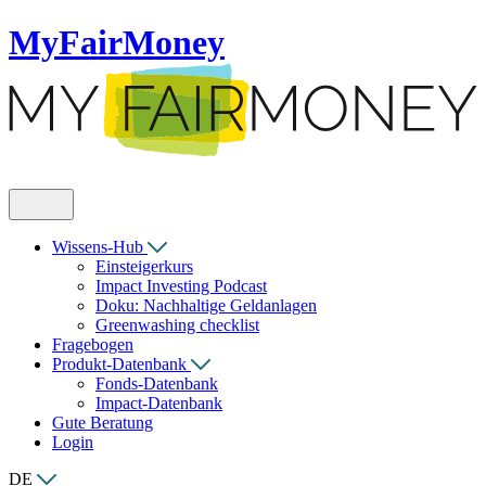
MyFairMoney
Wissens-Hub
Einsteigerkurs
Impact Investing Podcast
Doku: Nachhaltige Geldanlagen
Greenwashing checklist
Fragebogen
Produkt-Datenbank
Fonds-Datenbank
Impact-Datenbank
Gute Beratung
Login
DE