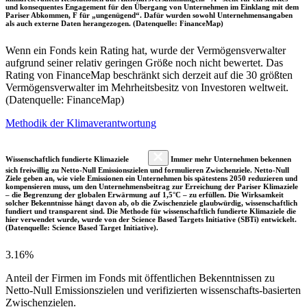
und konsequentes Engagement für den Übergang von Unternehmen im Einklang mit dem
Pariser Abkommen, F für „ungenügend“. Dafür wurden sowohl Unternehmensangaben
als auch externe Daten herangezogen. (Datenquelle: FinanceMap)
Wenn ein Fonds kein Rating hat, wurde der Vermögensverwalter
aufgrund seiner relativ geringen Größe noch nicht bewertet. Das
Rating von FinanceMap beschränkt sich derzeit auf die 30 größten
Vermögensverwalter im Mehrheitsbesitz von Investoren weltweit.
(Datenquelle: FinanceMap)
Methodik der Klimaverantwortung
Wissenschaftlich fundierte Klimaziele
Immer mehr Unternehmen bekennen
sich freiwillig zu Netto-Null Emissionszielen und formulieren Zwischenziele. Netto-Null
Ziele geben an, wie viele Emissionen ein Unternehmen bis spätestens 2050 reduzieren und
kompensieren muss, um den Unternehmensbeitrag zur Erreichung der Pariser Klimaziele
– die Begrenzung der globalen Erwärmung auf 1,5°C – zu erfüllen. Die Wirksamkeit
solcher Bekenntnisse hängt davon ab, ob die Zwischenziele glaubwürdig, wissenschaftlich
fundiert und transparent sind. Die Methode für wissenschaftlich fundierte Klimaziele die
hier verwendet wurde, wurde von der Science Based Targets Initiative (SBTi) entwickelt.
(Datenquelle: Science Based Target Initiative).
3.16%
Anteil der Firmen im Fonds mit öffentlichen Bekenntnissen zu
Netto-Null Emissionszielen und verifizierten wissenschafts-basierten
Zwischenzielen.