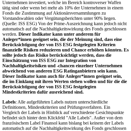
Unternehmen investiert, welche im Bereich kontroverser Waffen
tätig sind oder wenn bei mehr als 10% der Unternehmen in einem
Fonds die Zustimmung auf Aktionärsversammlungen zu
Vorstandswahlen oder Vergütungsberichten unter 90% liegen.
(Quelle: ISS ESG) Von der Prime-Auszeichnung kann jedoch nicht
automatisch auf die Nachhaltigkeitswirkung des Fonds geschlossen
werden.
Dieser Indikator kann unter anderem für
Anleger*innen geeignet sein, die der Meinung sind, dass eine
Berücksichtigung der von ISS ESG festgelegten Kriterien
finanzielle Risiken reduzieren und Chance erhöhen könnten. Es
sollte jedoch das Risiko berücksichtigt werden, dass die
Einschätzung von ISS ESG zur Integration von
Nachhaltigkeitsrisiken und -chancen einzelner Unternehmen
abweichend von anderen ESG Ratinganbietern sein kann.
Dieser Indikator kann auch für Anleger*innen geeignet sein,
die im Einklang mit ihren Werten stehen wollen und für die die
Berücksichtigung der von ISS ESG festgelegten
Mindestkriterien dafür ausreichend sind.
Labels
: Alle aufgeführten Labels nutzen unterschiedliche
Definitionen, Mindestkriterien und Prüfungsverfahren. Ein
Vergleich der Labels in Hinblick auf verschiedene Gesichtspunkte
befindet sich hinter dem Klickfeld "Alle Labels". Außer von dem
französischem Label Finansol kann bislang bei keinem der Labels
automatisch auf die Nachhaltigkeitswirkung des Fonds geschlossen