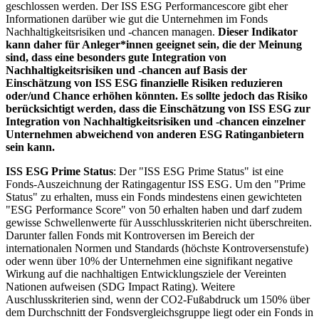
geschlossen werden. Der ISS ESG Performancescore gibt eher
Informationen darüber wie gut die Unternehmen im Fonds
Nachhaltigkeitsrisiken und -chancen managen.
Dieser Indikator
kann daher für Anleger*innen geeignet sein, die der Meinung
sind, dass eine besonders gute Integration von
Nachhaltigkeitsrisiken und -chancen auf Basis der
Einschätzung von ISS ESG finanzielle Risiken reduzieren
oder/und Chance erhöhen könnten. Es sollte jedoch das Risiko
berücksichtigt werden, dass die Einschätzung von ISS ESG zur
Integration von Nachhaltigkeitsrisiken und -chancen einzelner
Unternehmen abweichend von anderen ESG Ratinganbietern
sein kann.
ISS ESG Prime Status
: Der "ISS ESG Prime Status" ist eine
Fonds-Auszeichnung der Ratingagentur ISS ESG. Um den "Prime
Status" zu erhalten, muss ein Fonds mindestens einen gewichteten
"ESG Performance Score" von 50 erhalten haben und darf zudem
gewisse Schwellenwerte für Ausschlusskriterien nicht überschreiten.
Darunter fallen Fonds mit Kontroversen im Bereich der
internationalen Normen und Standards (höchste Kontroversenstufe)
oder wenn über 10% der Unternehmen eine signifikant negative
Wirkung auf die nachhaltigen Entwicklungsziele der Vereinten
Nationen aufweisen (SDG Impact Rating). Weitere
Auschlusskriterien sind, wenn der CO2-Fußabdruck um 150% über
dem Durchschnitt der Fondsvergleichsgruppe liegt oder ein Fonds in