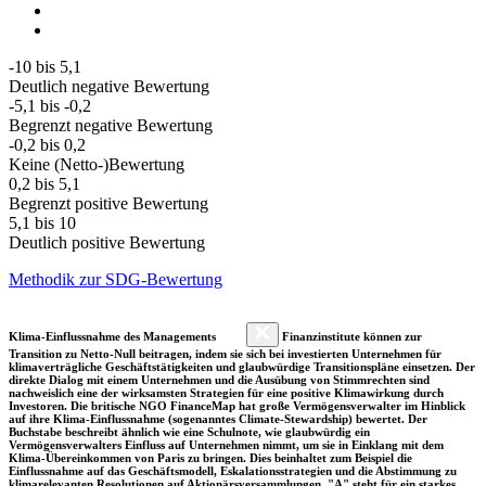
-10 bis 5,1
Deutlich negative Bewertung
-5,1 bis -0,2
Begrenzt negative Bewertung
-0,2 bis 0,2
Keine (Netto-)Bewertung
0,2 bis 5,1
Begrenzt positive Bewertung
5,1 bis 10
Deutlich positive Bewertung
Methodik zur SDG-Bewertung
Klima-Einflussnahme des Managements
Finanzinstitute können zur
Transition zu Netto-Null beitragen, indem sie sich bei investierten Unternehmen für
klimaverträgliche Geschäftstätigkeiten und glaubwürdige Transitionspläne einsetzen. Der
direkte Dialog mit einem Unternehmen und die Ausübung von Stimmrechten sind
nachweislich eine der wirksamsten Strategien für eine positive Klimawirkung durch
Investoren. Die britische NGO FinanceMap hat große Vermögensverwalter im Hinblick
auf ihre Klima-Einflussnahme (sogenanntes Climate-Stewardship) bewertet. Der
Buchstabe beschreibt ähnlich wie eine Schulnote, wie glaubwürdig ein
Vermögensverwalters Einfluss auf Unternehmen nimmt, um sie in Einklang mit dem
Klima-Übereinkommen von Paris zu bringen. Dies beinhaltet zum Beispiel die
Einflussnahme auf das Geschäftsmodell, Eskalationsstrategien und die Abstimmung zu
klimarelevanten Resolutionen auf Aktionärsversammlungen. "A" steht für ein starkes