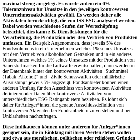
maximal streng ausgelegt. Es wurde zudem ein 0%
Toleranzniveau für Umsätze in den jeweiligen kontroversen
Unternehmensaktivitäten gewählt. Es werden daher alle
Aktivitäten berücksichtigt, die von ISS ESG analysiert werden.
Dabei werden verschiedene Stufen der Wertschöpfung
betrachtet, dies kann z.B. Dienstleistungen für die
Verarbeitung, die Produktion oder den Vertrieb von Produkten
umfassen.
Ein Beispiel: Angenommen, dass jeweils 5% des
Fondsvolumens in ein Unternehmen welches 1% seines Umsatzes
mit dem Vertrieb von alkoholischen Getränken und in ein anderes
Unternehmen welches 1% seines Umsatzes mit der Produktion von
Sauerstoffmasken für die Luftwaffe erwirtschaften, dann werden in
der Datenbank hinter den kontroversen Aktivitäten "Suchtmittel
(Tabak, Alkohol)" und "Zivile Schusswaffen oder militärische
Ausrüstung" jeweils 5% angezeigt. Fondsanbieter können einen
anderen Umfang für den Ausschluss von kontroversen Aktiviäten
definieren oder Daten über kontroverse Aktivitäten von
unterschiedlichen ESG Ratinganbietern beziehen. Es lohnt sich
daher für Anleger*innen die genaue Ausschlussdefinition von
kontroversen Aktiviäten bei Fondsanbietern zu verstehen und bei
Unklarheiten nachzufragen.
Diese Indikatoren können unter anderem für Anleger*innen
geeignet sein, die in Einklang mit ihren Werten stehen wollen
und etwa aus moralischen, politischen oder religiösen Gründen