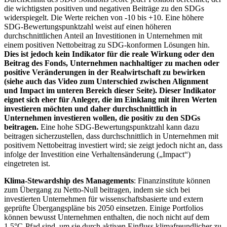
die wichtigsten positiven und negativen Beiträge zu den SDGs
widerspiegelt. Die Werte reichen von -10 bis +10. Eine höhere
SDG-Bewertungspunktzahl weist auf einen höheren
durchschnittlichen Anteil an Investitionen in Unternehmen mit
einem positiven Nettobeitrag zu SDG-konformen Lösungen hin.
Dies ist jedoch kein Indikator für die reale Wirkung oder den
Beitrag des Fonds, Unternehmen nachhaltiger zu machen oder
positive Veränderungen in der Realwirtschaft zu bewirken
(siehe auch das Video zum Unterschied zwischen Alignment
und Impact im unteren Bereich dieser Seite). Dieser Indikator
eignet sich eher für Anleger, die im Einklang mit ihren Werten
investieren möchten und daher durchschnittlich in
Unternehmen investieren wollen, die positiv zu den SDGs
beitragen.
Eine hohe SDG-Bewertungspunktzahl kann dazu
beitragen sicherzustellen, dass durchschnittlich in Unternehmen mit
positivem Nettobeitrag investiert wird; sie zeigt jedoch nicht an, dass
infolge der Investition eine Verhaltensänderung („Impact“)
eingetreten ist.
Klima-Stewardship des Managements
: Finanzinstitute können
zum Übergang zu Netto-Null beitragen, indem sie sich bei
investierten Unternehmen für wissenschaftsbasierte und extern
geprüfte Übergangspläne bis 2050 einsetzen. Einige Portfolios
können bewusst Unternehmen enthalten, die noch nicht auf dem
1,5°C-Pfad sind, um sie durch aktiven Einfluss klimafreundlicher zu