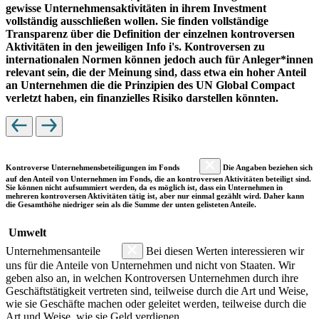
gewisse Unternehmensaktivitäten in ihrem Investment
vollständig ausschließen wollen. Sie finden vollständige
Transparenz über die Definition der einzelnen kontroversen
Aktivitäten in den jeweiligen Info i's. Kontroversen zu
internationalen Normen können jedoch auch für Anleger*innen
relevant sein, die der Meinung sind, dass etwa ein hoher Anteil
an Unternehmen die die Prinzipien des UN Global Compact
verletzt haben, ein finanzielles Risiko darstellen könnten.
Kontroverse Unternehmensbeteiligungen im Fonds
Die Angaben beziehen sich
auf den Anteil von Unternehmen im Fonds, die an kontroversen Aktivitäten beteiligt sind.
Sie können nicht aufsummiert werden, da es möglich ist, dass ein Unternehmen in
mehreren kontroversen Aktivitäten tätig ist, aber nur einmal gezählt wird. Daher kann
die Gesamthöhe niedriger sein als die Summe der unten gelisteten Anteile.
Umwelt
Unternehmensanteile
Bei diesen Werten interessieren wir
uns für die Anteile von Unternehmen und nicht von Staaten. Wir
geben also an, in welchen Kontroversen Unternehmen durch ihre
Geschäftstätigkeit vertreten sind, teilweise durch die Art und Weise,
wie sie Geschäfte machen oder geleitet werden, teilweise durch die
Art und Weise, wie sie Geld verdienen.