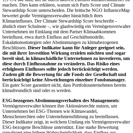
machen. Dies kann erklären, warum sich Paris Score und Climate
Stewardship Score unterscheiden. Die britische NGO InfluenceMap
bewertet große Vermögensverwalter hinsichtlich ihres
Klimaeinflusses. Der Climate Stewardship Score beschreibt –
ähnlich einer Schulnote –, wie glaubwürdig ein Vermögensverwalter
Unternehmen im Einklang mit dem Pariser Klimaabkommen
beeinflusst, etwa durch Einfluss auf Geschäftsmodelle,
Eskalationsstrategien oder Abstimmungen zu klimabezogenen
Beschlüssen.
Dieser Indikator kann für Anleger geeignet sein,
die mit ihrer Investition Wirkung erzielen möchten und sogar
bereit sind, in klimaschädliche Unternehmen zu investieren, um
diese durch Einflussnahme zu verändern. Das Risiko eines
erfolglosen Einflusses sollte jedoch berücksichtigt werden.
Zudem gilt die Bewertung für alle Fonds der Gesellschaft und
berücksichtigt keine Abweichungen einzelner Fondsmanager.
Ein guter Score garantiert nicht, dass Portfoliounternehmen bereits
klimafreundlich sind oder es werden.
ESG-bezogenes Abstimmungsverhalten des Managements
:
Vermögensverwalter können ihre Aktionärsrechte nutzen, um
Unternehmen bei ESG-Themen wie Klimawandel,
Menschenrechten oder Unternehmensführung zu beeinflussen.
Dieser Indikator zeigt, in welchem Umfang ein Vermögensverwalter
ESG-bezogene Beschlüsse unterstützt. Eine starke Bewertung
signalisiert eine höhere Wahrscheinlichkeit, dass Einfluss zur